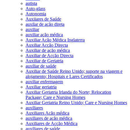
autista
Auto-glass
Autonomia
Auxiiares de Saúde
auxilar de ação direta
auxiliar
auxiliar ação médica
Auxiliar Ação Médica Inglaterra
Auxiliar Acção Directa
Auxiliar de ação médica
Auxiliar de Acção Directa
Auxiliar de Geriatria
auxiliar de saúde
Auxiliar de Saúde Reino Unido; suporte na viagem e
alojamento; Hospitais e Lares Certificados
auxiliar enfermagem
Auxiliar geriatria
Auxiliar Geriatria Irlanda do Norte; Relocation
Package; Care e Nursing Homes
Auxiliar Geriatria Reino Unido; Care e Nursing Homes
auxiliares
Auxiliares Ação médica
auxiliares de ação médica
Auxiliares de Acção Médica
auxiliares de saúde