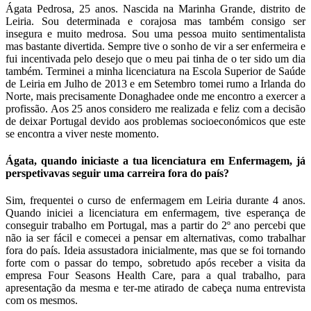
Ágata Pedrosa, 25 anos. Nascida na Marinha Grande, distrito de
Leiria. Sou determinada e corajosa mas também consigo ser
insegura e muito medrosa. Sou uma pessoa muito sentimentalista
mas bastante divertida. Sempre tive o sonho de vir a ser enfermeira e
fui incentivada pelo desejo que o meu pai tinha de o ter sido um dia
também. Terminei a minha licenciatura na Escola Superior de Saúde
de Leiria em Julho de 2013 e em Setembro tomei rumo a Irlanda do
Norte, mais precisamente Donaghadee onde me encontro a exercer a
profissão. Aos 25 anos considero me realizada e feliz com a decisão
de deixar Portugal devido aos problemas socioeconómicos que este
se encontra a viver neste momento.
Ágata, quando iniciaste a tua licenciatura em Enfermagem, já
perspetivavas seguir uma carreira fora do país?
Sim, frequentei o curso de enfermagem em Leiria durante 4 anos.
Quando iniciei a licenciatura em enfermagem, tive esperança de
conseguir trabalho em Portugal, mas a partir do 2º ano percebi que
não ia ser fácil e comecei a pensar em alternativas, como trabalhar
fora do país. Ideia assustadora inicialmente, mas que se foi tornando
forte com o passar do tempo, sobretudo após receber a visita da
empresa Four Seasons Health Care, para a qual trabalho, para
apresentação da mesma e ter-me atirado de cabeça numa entrevista
com os mesmos.