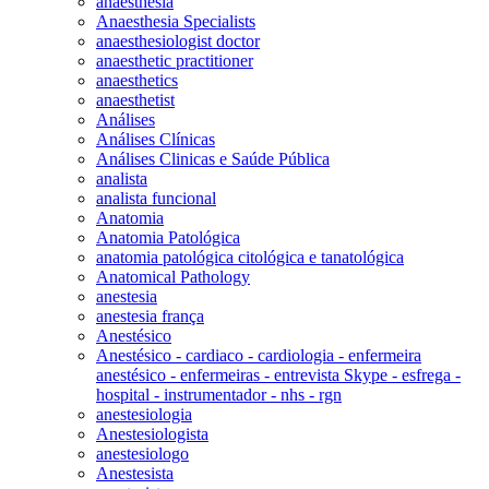
anaesthesia
Anaesthesia Specialists
anaesthesiologist doctor
anaesthetic practitioner
anaesthetics
anaesthetist
Análises
Análises Clínicas
Análises Clinicas e Saúde Pública
analista
analista funcional
Anatomia
Anatomia Patológica
anatomia patológica citológica e tanatológica
Anatomical Pathology
anestesia
anestesia frança
Anestésico
Anestésico - cardiaco - cardiologia - enfermeira
anestésico - enfermeiras - entrevista Skype - esfrega -
hospital - instrumentador - nhs - rgn
anestesiologia
Anestesiologista
anestesiologo
Anestesista