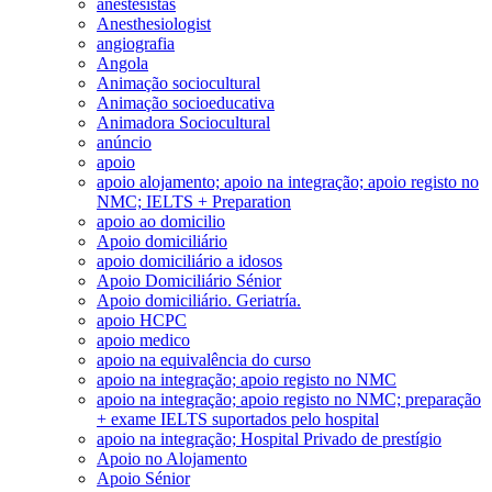
anestesistas
Anesthesiologist
angiografia
Angola
Animação sociocultural
Animação socioeducativa
Animadora Sociocultural
anúncio
apoio
apoio alojamento; apoio na integração; apoio registo no
NMC; IELTS + Preparation
apoio ao domicilio
Apoio domiciliário
apoio domiciliário a idosos
Apoio Domiciliário Sénior
Apoio domiciliário. Geriatría.
apoio HCPC
apoio medico
apoio na equivalência do curso
apoio na integração; apoio registo no NMC
apoio na integração; apoio registo no NMC; preparação
+ exame IELTS suportados pelo hospital
apoio na integração; Hospital Privado de prestígio
Apoio no Alojamento
Apoio Sénior