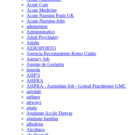
Acute Care
Acute Medicine
Acute Nursing Posts UK
Acute-Nursing-Jobs
administrar
Administrativo
Adult Psychiatry
Adults
AEROPORTO
Agencia Recrutamento Reino Unido
Agency Job
Agente de Geriatria
águeda
AHP'S
AHPRA
AHPRA - Australian Job - Genral Practitioner GMC
airedale
airlines
airways
ajuda
Ajudante Acção Directa
ajudante familiar
albufeira
Alcobaça
ale discgolf