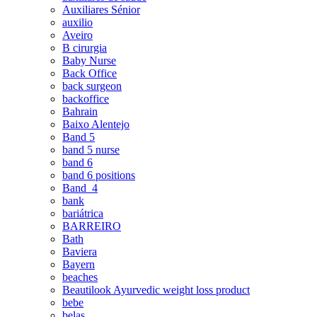
Auxiliares Sénior
auxilio
Aveiro
B cirurgia
Baby Nurse
Back Office
back surgeon
backoffice
Bahrain
Baixo Alentejo
Band 5
band 5 nurse
band 6
band 6 positions
Band_4
bank
bariátrica
BARREIRO
Bath
Baviera
Bayern
beaches
Beautilook Ayurvedic weight loss product
bebe
belas