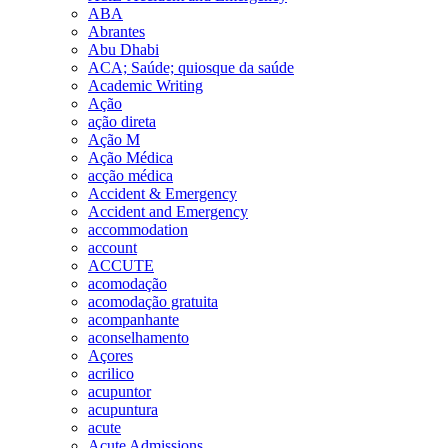
ABA
Abrantes
Abu Dhabi
ACA; Saúde; quiosque da saúde
Academic Writing
Ação
ação direta
Ação M
Ação Médica
acção médica
Accident & Emergency
Accident and Emergency
accommodation
account
ACCUTE
acomodação
acomodação gratuita
acompanhante
aconselhamento
Açores
acrilico
acupuntor
acupuntura
acute
Acute Admissions