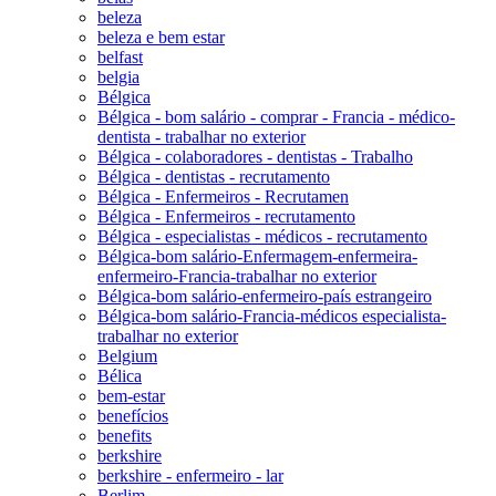
beleza
beleza e bem estar
belfast
belgia
Bélgica
Bélgica - bom salário - comprar - Francia - médico-
dentista - trabalhar no exterior
Bélgica - colaboradores - dentistas - Trabalho
Bélgica - dentistas - recrutamento
Bélgica - Enfermeiros - Recrutamen
Bélgica - Enfermeiros - recrutamento
Bélgica - especialistas - médicos - recrutamento
Bélgica-bom salário-Enfermagem-enfermeira-
enfermeiro-Francia-trabalhar no exterior
Bélgica-bom salário-enfermeiro-país estrangeiro
Bélgica-bom salário-Francia-médicos especialista-
trabalhar no exterior
Belgium
Bélica
bem-estar
benefícios
benefits
berkshire
berkshire - enfermeiro - lar
Berlim