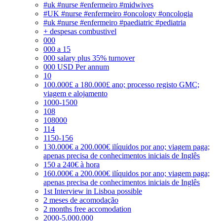
#uk #nurse #enfermeiro #midwives
#UK #nurse #enfermeiro #oncology #oncologia
#uk #nurse #enfermeiro #paediatric #pediatria
+ despesas combustivel
000
000 a 15
000 salary plus 35% turnover
000 USD Per annum
10
100.000£ a 180.000£ ano; processo registo GMC;
viagem e alojamento
1000-1500
108
108000
114
1150-156
130.000€ a 200.000€ ilíquidos por ano; viagem paga;
apenas precisa de conhecimentos iniciais de Inglês
150 a 240€ à hora
160.000€ a 200.000€ ilíquidos por ano; viagem paga;
apenas precisa de conhecimentos iniciais de Inglês
1st Interview in Lisboa possible
2 meses de acomodação
2 months free accomodation
2000-5.000.000