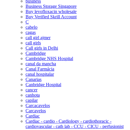
business
Business Storage Singapore
Buy levofloxacin wholesale
Buy Verified Skrill Account
C
cabelo
cagas
call girl ajmer
call girls
Call girls in Delhi
Cambridge
Cambridge NHS Hospital
canal da mancha
Canal Farmácia
canal hospitalar
Canarias
Canbridge Hospital
cancer
canhota
capilar
Carcacavelos
Carcavelos
Cardiac
Cardiac - cardio - Cardiology - cardiothoracic -
cardiovascular - cath lab - CCU - CICU - perfusionist