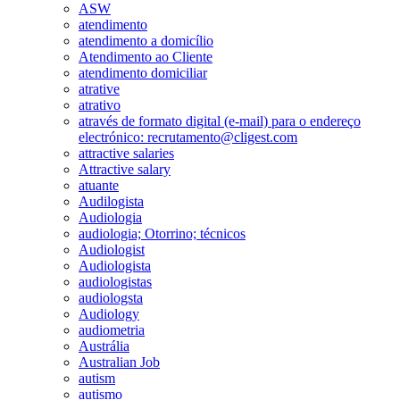
ASW
atendimento
atendimento a domicílio
Atendimento ao Cliente
atendimento domiciliar
atrative
atrativo
através de formato digital (e-mail) para o endereço
electrónico: recrutamento@cligest.com
attractive salaries
Attractive salary
atuante
Audilogista
Audiologia
audiologia; Otorrino; técnicos
Audiologist
Audiologista
audiologistas
audiologsta
Audiology
audiometria
Austrália
Australian Job
autism
autismo