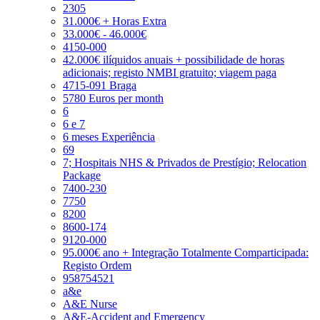
2305
31.000€ + Horas Extra
33.000€ - 46.000€
4150-000
42.000€ ilíquidos anuais + possibilidade de horas
adicionais; registo NMBI gratuito; viagem paga
4715-091 Braga
5780 Euros per month
6
6 e 7
6 meses Experiência
69
7; Hospitais NHS & Privados de Prestígio; Relocation
Package
7400-230
7750
8200
8600-174
9120-000
95.000€ ano + Integração Totalmente Comparticipada:
Registo Ordem
958754521
a&e
A&E Nurse
A&E-Accident and Emergency