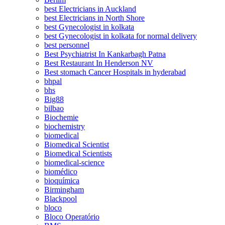
best Electricians in Auckland
best Electricians in North Shore
best Gynecologist in kolkata
best Gynecologist in kolkata for normal delivery
best personnel
Best Psychiatrist In Kankarbagh Patna
Best Restaurant In Henderson NV
Best stomach Cancer Hospitals in hyderabad
bhpal
bhs
Big88
bilbao
Biochemie
biochemistry
biomedical
Biomedical Scientist
Biomedical Scientists
biomedical-science
biomédico
bioquímica
Birmingham
Blackpool
bloco
Bloco Operatório