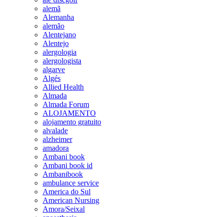
alemã
Alemanha
alemão
Alentejano
Alentejo
alergologia
alergologista
algarve
Algés
Allied Health
Almada
Almada Forum
ALOJAMENTO
alojamento gratuito
alvalade
alzheimer
amadora
Ambani book
Ambani book id
Ambanibook
ambulance service
America do Sul
American Nursing
Amora/Seixal