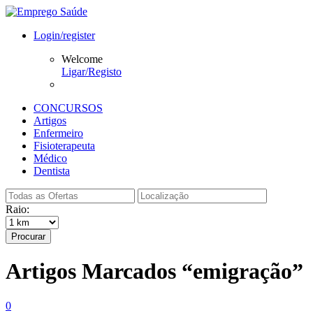
Login/register
Welcome
Ligar/Registo
CONCURSOS
Artigos
Enfermeiro
Fisioterapeuta
Médico
Dentista
Raio:
Procurar
Artigos Marcados “emigração”
0