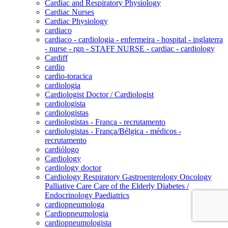
Cardiac and Respiratory Physiology
Cardiac Nurses
Cardiac Physiology
cardiaco
cardiaco - cardiologia - enfermeira - hospital - inglaterra
- nurse - rgn - STAFF NURSE - cardiac - cardiology
Cardiff
cardio
cardio-toracica
cardiologia
Cardiologist Doctor / Cardiologist
cardiologista
cardiologistas
cardiologistas - França - recrutamento
cardiologistas - França/Bélgica - médicos -
recrutamento
cardiólogo
Cardiology
cardiology doctor
Cardiology Respiratory Gastroenterology Oncology
Palliative Care Care of the Elderly Diabetes /
Endocrinology Paediatrics
cardiopneumologa
Cardiopneumologia
cardiopneumologista