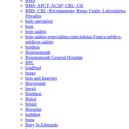
BMS
BMS; APCT; ACSP; CBL; UK
BMS; CBL; Recrutamento; Reino Unido; Laboratórios
Privados
bolo operatório
bom
bom salário
bom salário-especialista-especialistas-França-médico-
médicos-salário
bordeus
Bournemouth
Bournemouth General Hospital
BPL
bradford
braga
bras and lingeries
Bravemind
brexit
Brighton
Brisol
bristol
Bruxelas
building
bupa
Bury St.Edmunds