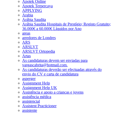
Apotek Online
Apotek Terpercaya
APPLYING
Arabia
Arábia Saudita
Arábia Saudita Hospitais de Prestígio; Registo Gratuito;
36.000€ a 60.000€ Líquidos por Ano
areas
arredores de Londres
ARS
ARSLVT
ARSLVT Ortopedia
Artas
As candidaturas devem ser enviadas para
vargascabrita@hotmail.com.
As candidaturas deverão ser efectuadas através do
envio do CV e carta de candidatura
asperger
Assignment Help
Assignment Help UK
Assistência e apoio a crianças e jovens
assistência médica
assistencial
Assistent Practicioner
assistente