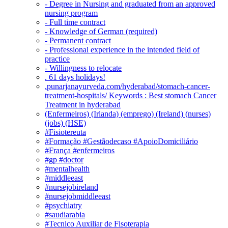
- Degree in Nursing and graduated from an approved
nursing program
- Full time contract
- Knowledge of German (required)
- Permanent contract
- Professional experience in the intended field of
practice
- Willingness to relocate
. 61 days holidays!
.punarjanayurveda.com/hyderabad/stomach-cancer-
treatment-hospitals/ Keywords : Best stomach Cancer
Treatment in hyderabad
(Enfermeiros) (Irlanda) (emprego) (Ireland) (nurses)
(jobs) (HSE)
#Fisiotereuta
#Formação #Gestãodecaso #ApoioDomiciliário
#França #enfermeiros
#gp #doctor
#mentalhealth
#middleeast
#nursejobireland
#nursejobmiddleeast
#psychiatry
#saudiarabia
#Tecnico Auxiliar de Fisoterapia