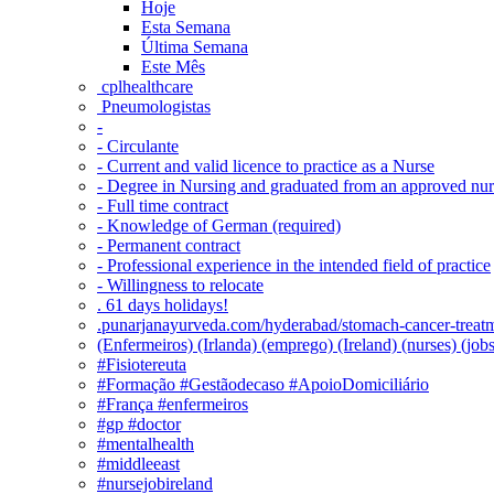
Hoje
Esta Semana
Última Semana
Este Mês
‎ cplhealthcare‬
Pneumologistas
-
- Circulante
- Current and valid licence to practice as a Nurse
- Degree in Nursing and graduated from an approved nu
- Full time contract
- Knowledge of German (required)
- Permanent contract
- Professional experience in the intended field of practice
- Willingness to relocate
. 61 days holidays!
.punarjanayurveda.com/hyderabad/stomach-cancer-treatm
(Enfermeiros) (Irlanda) (emprego) (Ireland) (nurses) (jo
#Fisiotereuta
#Formação #Gestãodecaso #ApoioDomiciliário
#França #enfermeiros
#gp #doctor
#mentalhealth
#middleeast
#nursejobireland