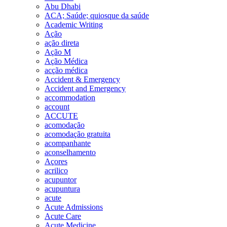
Abu Dhabi
ACA; Saúde; quiosque da saúde
Academic Writing
Ação
ação direta
Ação M
Ação Médica
acção médica
Accident & Emergency
Accident and Emergency
accommodation
account
ACCUTE
acomodação
acomodação gratuita
acompanhante
aconselhamento
Açores
acrilico
acupuntor
acupuntura
acute
Acute Admissions
Acute Care
Acute Medicine