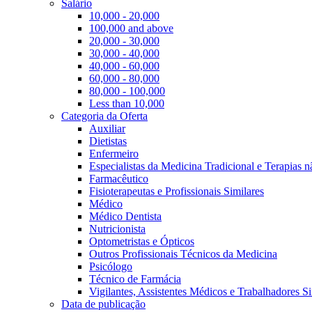
Salário
10,000 - 20,000
100,000 and above
20,000 - 30,000
30,000 - 40,000
40,000 - 60,000
60,000 - 80,000
80,000 - 100,000
Less than 10,000
Categoria da Oferta
Auxiliar
Dietistas
Enfermeiro
Especialistas da Medicina Tradicional e Terapias 
Farmacêutico
Fisioterapeutas e Profissionais Similares
Médico
Médico Dentista
Nutricionista
Optometristas e Ópticos
Outros Profissionais Técnicos da Medicina
Psicólogo
Técnico de Farmácia
Vigilantes, Assistentes Médicos e Trabalhadores Si
Data de publicação