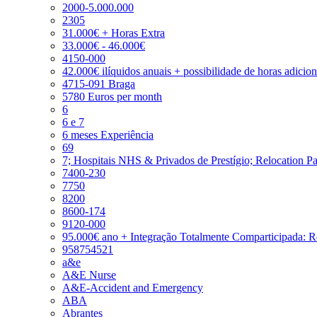
2000-5.000.000
2305
31.000€ + Horas Extra
33.000€ - 46.000€
4150-000
42.000€ ilíquidos anuais + possibilidade de horas adicio
4715-091 Braga
5780 Euros per month
6
6 e 7
6 meses Experiência
69
7; Hospitais NHS & Privados de Prestígio; Relocation P
7400-230
7750
8200
8600-174
9120-000
95.000€ ano + Integração Totalmente Comparticipada: 
958754521
a&e
A&E Nurse
A&E-Accident and Emergency
ABA
Abrantes