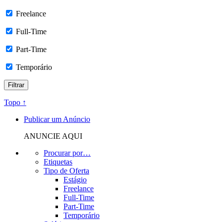
Freelance
Full-Time
Part-Time
Temporário
Topo ↑
Publicar um Anúncio
ANUNCIE AQUI
Procurar por…
Etiquetas
Tipo de Oferta
Estágio
Freelance
Full-Time
Part-Time
Temporário