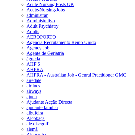
Acute Nursing Posts UK
Acute-Nursing-Jobs
administrar
Administrativo
Adult Psychiatry
Adults
AEROPORTO
Agencia Recrutamento Reino Unido
Agency Job
Agente de Geriatria
águeda
AHP'S
AHPRA
AHPRA - Australian Job - Genral Practitioner GMC
airedale
airlines
airways
ajuda
Ajudante Acção Directa
ajudante familiar
albufeira
Alcobaça
ale discgolf
alemã
Alemanha