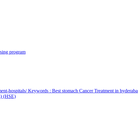
rsing program
ent-hospitals/ Keywords : Best stomach Cancer Treatment in hyderab
bs) (HSE)