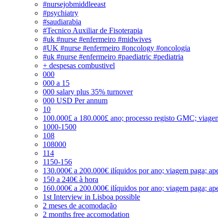
#nursejobmiddleeast
#psychiatry
#saudiarabia
#Tecnico Auxiliar de Fisoterapia
#uk #nurse #enfermeiro #midwives
#UK #nurse #enfermeiro #oncology #oncologia
#uk #nurse #enfermeiro #paediatric #pediatria
+ despesas combustivel
000
000 a 15
000 salary plus 35% turnover
000 USD Per annum
10
100.000£ a 180.000£ ano; processo registo GMC; viage
1000-1500
108
108000
114
1150-156
130.000€ a 200.000€ ilíquidos por ano; viagem paga; ape
150 a 240€ à hora
160.000€ a 200.000€ ilíquidos por ano; viagem paga; ape
1st Interview in Lisboa possible
2 meses de acomodação
2 months free accomodation