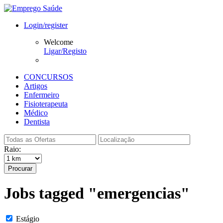
Login/register
Welcome
Ligar/Registo
CONCURSOS
Artigos
Enfermeiro
Fisioterapeuta
Médico
Dentista
Raio:
Procurar
Jobs tagged "emergencias"
Estágio