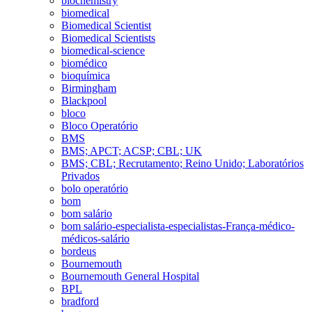
biochemistry
biomedical
Biomedical Scientist
Biomedical Scientists
biomedical-science
biomédico
bioquímica
Birmingham
Blackpool
bloco
Bloco Operatório
BMS
BMS; APCT; ACSP; CBL; UK
BMS; CBL; Recrutamento; Reino Unido; Laboratórios
Privados
bolo operatório
bom
bom salário
bom salário-especialista-especialistas-França-médico-
médicos-salário
bordeus
Bournemouth
Bournemouth General Hospital
BPL
bradford