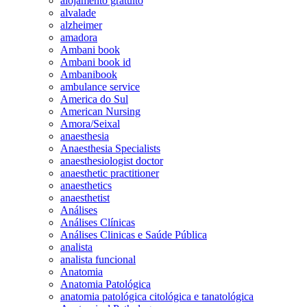
alojamento gratuito
alvalade
alzheimer
amadora
Ambani book
Ambani book id
Ambanibook
ambulance service
America do Sul
American Nursing
Amora/Seixal
anaesthesia
Anaesthesia Specialists
anaesthesiologist doctor
anaesthetic practitioner
anaesthetics
anaesthetist
Análises
Análises Clínicas
Análises Clinicas e Saúde Pública
analista
analista funcional
Anatomia
Anatomia Patológica
anatomia patológica citológica e tanatológica