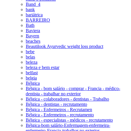
Band_4
bank
bariátrica
BARREIRO
Bath
Baviera
Bayern
beaches
Beautilook Ayurvedic weight loss product
bebe
belas
beleza
beleza e bem estar
belfast
belgia
Bélgica
Bélgica - bom salário - comprar - Francia - médico-
dentista - trabalhar no exterior
Bélgica - colaboradores - dentistas - Trabalho
Bélgica - dentistas - recrutamento
Bélgica - Enfermeiros - Recrutamen
Bélgica - Enfermeiros - recrutamento
Bélgica - especialistas - médicos - recrutamento
Bélgica-bom salário-Enfermagem-enfermeira-
enfermeiro-Francia-trabalhar no exterior