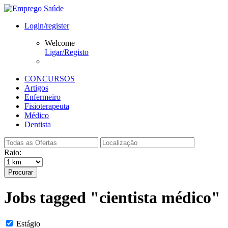
Login/register
Welcome
Ligar/Registo
CONCURSOS
Artigos
Enfermeiro
Fisioterapeuta
Médico
Dentista
Raio:
Procurar
Jobs tagged "cientista médico"
Estágio