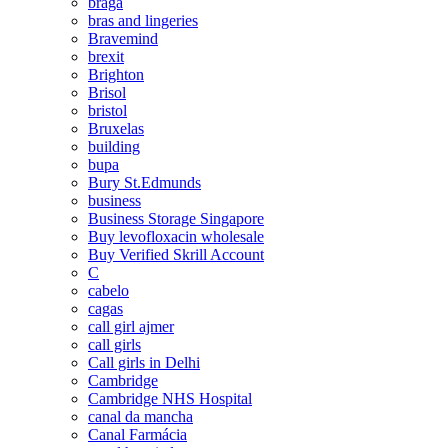
braga
bras and lingeries
Bravemind
brexit
Brighton
Brisol
bristol
Bruxelas
building
bupa
Bury St.Edmunds
business
Business Storage Singapore
Buy levofloxacin wholesale
Buy Verified Skrill Account
C
cabelo
cagas
call girl ajmer
call girls
Call girls in Delhi
Cambridge
Cambridge NHS Hospital
canal da mancha
Canal Farmácia