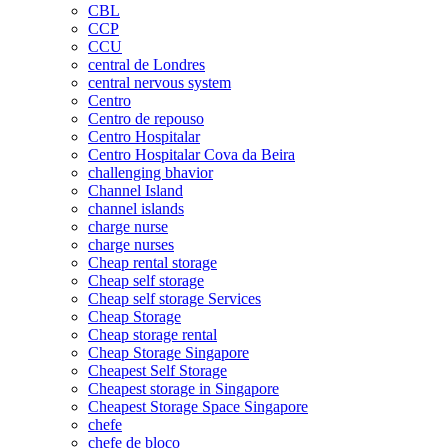
CBL
CCP
CCU
central de Londres
central nervous system
Centro
Centro de repouso
Centro Hospitalar
Centro Hospitalar Cova da Beira
challenging bhavior
Channel Island
channel islands
charge nurse
charge nurses
Cheap rental storage
Cheap self storage
Cheap self storage Services
Cheap Storage
Cheap storage rental
Cheap Storage Singapore
Cheapest Self Storage
Cheapest storage in Singapore
Cheapest Storage Space Singapore
chefe
chefe de bloco