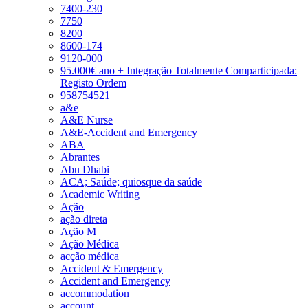
7400-230
7750
8200
8600-174
9120-000
95.000€ ano + Integração Totalmente Comparticipada:
Registo Ordem
958754521
a&e
A&E Nurse
A&E-Accident and Emergency
ABA
Abrantes
Abu Dhabi
ACA; Saúde; quiosque da saúde
Academic Writing
Ação
ação direta
Ação M
Ação Médica
acção médica
Accident & Emergency
Accident and Emergency
accommodation
account