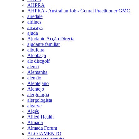
AHPRA
AHPRA - Australian Job - Genral Practitioner GMC
airedale
airlines
airways
ajuda
Ajudante Acção Directa
ajudante familiar
albufeira
Alcobaça
ale discgolf
alemã
Alemanha
alemão
Alentejano
Alentejo
alergologia
alergologista
algarve
Algés
Allied Health
Almada
Almada Forum
ALOJAMENTO