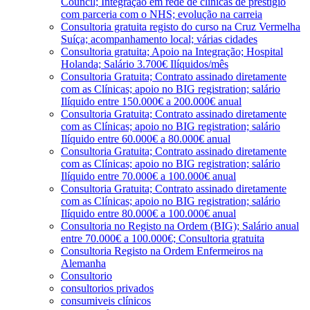
Council; Integração em rede de clínicas de prestígio
com parceria com o NHS; evolução na carreia
Consultoria gratuita registo do curso na Cruz Vermelha
Suíça; acompanhamento local; várias cidades
Consultoria gratuita; Apoio na Integração; Hospital
Holanda; Salário 3.700€ Ilíquidos/mês
Consultoria Gratuita; Contrato assinado diretamente
com as Clínicas; apoio no BIG registration; salário
Ilíquido entre 150.000€ a 200.000€ anual
Consultoria Gratuita; Contrato assinado diretamente
com as Clínicas; apoio no BIG registration; salário
Ilíquido entre 60.000€ a 80.000€ anual
Consultoria Gratuita; Contrato assinado diretamente
com as Clínicas; apoio no BIG registration; salário
Ilíquido entre 70.000€ a 100.000€ anual
Consultoria Gratuita; Contrato assinado diretamente
com as Clínicas; apoio no BIG registration; salário
Ilíquido entre 80.000€ a 100.000€ anual
Consultoria no Registo na Ordem (BIG); Salário anual
entre 70.000€ a 100.000€; Consultoria gratuita
Consultoria Registo na Ordem Enfermeiros na
Alemanha
Consultorio
consultorios privados
consumiveis clínicos