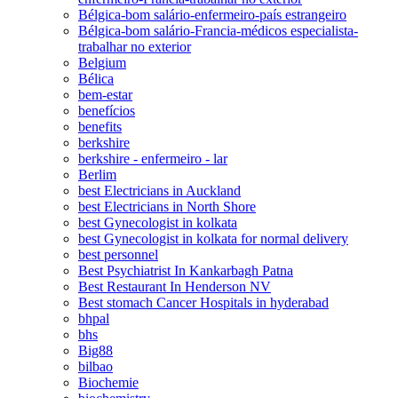
Bélgica-bom salário-enfermeiro-país estrangeiro
Bélgica-bom salário-Francia-médicos especialista-
trabalhar no exterior
Belgium
Bélica
bem-estar
benefícios
benefits
berkshire
berkshire - enfermeiro - lar
Berlim
best Electricians in Auckland
best Electricians in North Shore
best Gynecologist in kolkata
best Gynecologist in kolkata for normal delivery
best personnel
Best Psychiatrist In Kankarbagh Patna
Best Restaurant In Henderson NV
Best stomach Cancer Hospitals in hyderabad
bhpal
bhs
Big88
bilbao
Biochemie