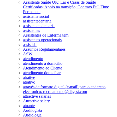
Assistente Saúde UK; Lar e Casas de Saúde
Certificadas; Apoio na transição; Contrato Full Time
Permanent
assistente social
assistentedentaria
assistenten dentaria
assistentes
Assistentes de Enfermagem
assistentes operacionais
assistida
Assuntos Regulamentares
ASW
atendimento
atendimento a domicílio
Atendimento ao Cliente
atendimento domiciliar
atrative
atrativo
através de formato digital (e-mail) para o endereço
electrónico: recrutamento@cligest.com
attractive salaries
Attractive salary
atuante
Audilogista
Audiologia