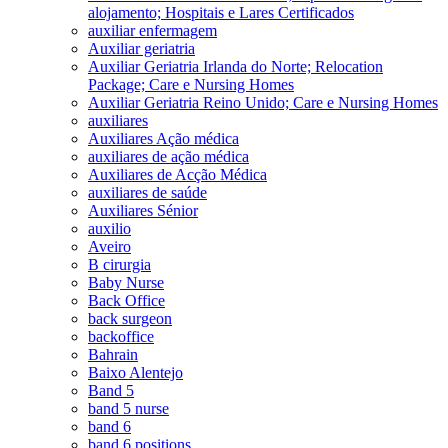
alojamento; Hospitais e Lares Certificados
auxiliar enfermagem
Auxiliar geriatria
Auxiliar Geriatria Irlanda do Norte; Relocation
Package; Care e Nursing Homes
Auxiliar Geriatria Reino Unido; Care e Nursing Homes
auxiliares
Auxiliares Ação médica
auxiliares de ação médica
Auxiliares de Acção Médica
auxiliares de saúde
Auxiliares Sénior
auxilio
Aveiro
B cirurgia
Baby Nurse
Back Office
back surgeon
backoffice
Bahrain
Baixo Alentejo
Band 5
band 5 nurse
band 6
band 6 positions