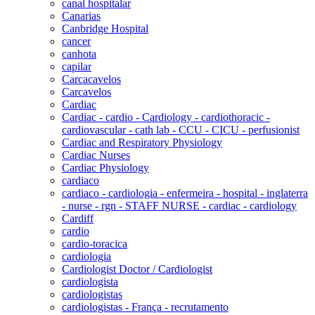
canal hospitalar
Canarias
Canbridge Hospital
cancer
canhota
capilar
Carcacavelos
Carcavelos
Cardiac
Cardiac - cardio - Cardiology - cardiothoracic -
cardiovascular - cath lab - CCU - CICU - perfusionist
Cardiac and Respiratory Physiology
Cardiac Nurses
Cardiac Physiology
cardiaco
cardiaco - cardiologia - enfermeira - hospital - inglaterra
- nurse - rgn - STAFF NURSE - cardiac - cardiology
Cardiff
cardio
cardio-toracica
cardiologia
Cardiologist Doctor / Cardiologist
cardiologista
cardiologistas
cardiologistas - França - recrutamento