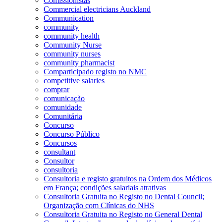
Comissionistas
Commercial electricians Auckland
Communication
community
community health
Community Nurse
community nurses
community pharmacist
Comparticipado registo no NMC
competitive salaries
comprar
comunicação
comunidade
Comunitária
Concurso
Concurso Público
Concursos
consultant
Consultor
consultoria
Consultoria e registo gratuitos na Ordem dos Médicos
em França; condições salariais atrativas
Consultoria Gratuita no Registo no Dental Council;
Organização com Clínicas do NHS
Consultoria Gratuita no Registo no General Dental