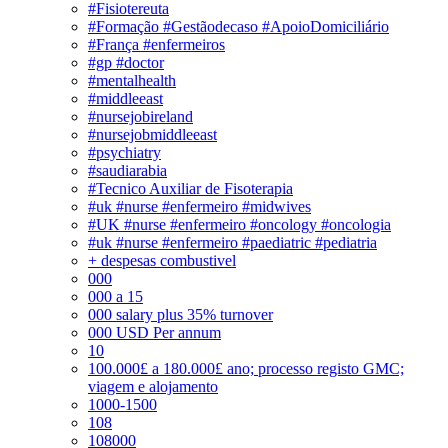
#Fisiotereuta
#Formação #Gestãodecaso #ApoioDomiciliário
#França #enfermeiros
#gp #doctor
#mentalhealth
#middleeast
#nursejobireland
#nursejobmiddleeast
#psychiatry
#saudiarabia
#Tecnico Auxiliar de Fisoterapia
#uk #nurse #enfermeiro #midwives
#UK #nurse #enfermeiro #oncology #oncologia
#uk #nurse #enfermeiro #paediatric #pediatria
+ despesas combustivel
000
000 a 15
000 salary plus 35% turnover
000 USD Per annum
10
100.000£ a 180.000£ ano; processo registo GMC;
viagem e alojamento
1000-1500
108
108000