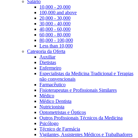
Salário
10,000 - 20,000
100,000 and above
20,000 - 30,000
30,000 - 40,000
40,000 - 60,000
60,000 - 80,000
80,000 - 100,000
Less than 10,000
Categoria da Oferta
Auxiliar
Dietistas
Enfermeiro
Especialistas da Medicina Tradicional e Terapias
não convencionais
Farmacêutico
Fisioterapeutas e Profissionais Similares
Médico
Médico Dentista
Nutricionista
Optometristas e Ópticos
Outros Profissionais Técnicos da Medicina
Psicólogo
Técnico de Farmácia
Vigilantes, Assistentes Médicos e Trabalhadores