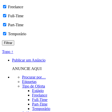
Freelance
Full-Time
Part-Time
Temporário
Topo ↑
Publicar um Anúncio
ANUNCIE AQUI
Procurar por…
Etiquetas
Tipo de Oferta
Estágio
Freelance
Full-Time
Part-Time
Temporário