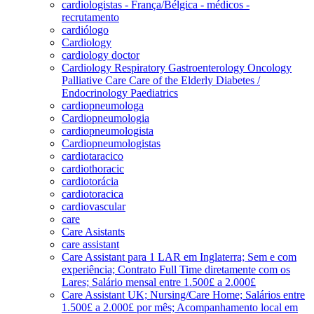
cardiologistas - França/Bélgica - médicos -
recrutamento
cardiólogo
Cardiology
cardiology doctor
Cardiology Respiratory Gastroenterology Oncology
Palliative Care Care of the Elderly Diabetes /
Endocrinology Paediatrics
cardiopneumologa
Cardiopneumologia
cardiopneumologista
Cardiopneumologistas
cardiotaracico
cardiothoracic
cardiotorácia
cardiotoracica
cardiovascular
care
Care Asistants
care assistant
Care Assistant para 1 LAR em Inglaterra; Sem e com
experiência; Contrato Full Time diretamente com os
Lares; Salário mensal entre 1.500£ a 2.000£
Care Assistant UK; Nursing/Care Home; Salários entre
1.500£ a 2.000£ por mês; Acompanhamento local em