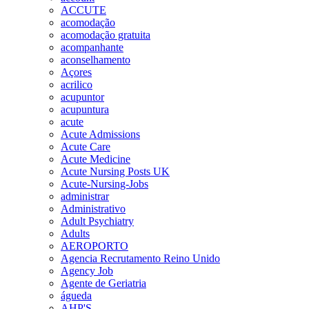
ACCUTE
acomodação
acomodação gratuita
acompanhante
aconselhamento
Açores
acrilico
acupuntor
acupuntura
acute
Acute Admissions
Acute Care
Acute Medicine
Acute Nursing Posts UK
Acute-Nursing-Jobs
administrar
Administrativo
Adult Psychiatry
Adults
AEROPORTO
Agencia Recrutamento Reino Unido
Agency Job
Agente de Geriatria
águeda
AHP'S