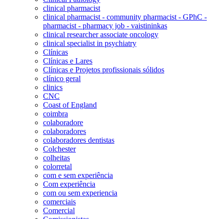
clinical pharmacist
clinical pharmacist - community pharmacist - GPhC -
pharmacist - pharmacy job - vaistininkas
clinical researcher associate oncology
clinical specialist in psychiatry
Clínicas
Clínicas e Lares
Clínicas e Projetos profissionais sólidos
clínico geral
clinics
CNC
Coast of England
coimbra
colaboradore
colaboradores
colaboradores dentistas
Colchester
colheitas
colorretal
com e sem experiência
Com experiência
com ou sem experiencia
comerciais
Comercial