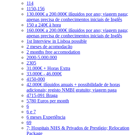
114
1150-156
130.000€ a 200.000€ ilíquidos por ano; viagem paga;
apenas precisa de conhecimentos iniciais de Inglês
150 a 240€ à hora
160.000€ a 200.000€ ilíquidos por ano; viagem paga;
apenas precisa de conhecimentos iniciais de Inglês
1st Interview in Lisboa possible
2 meses de acomodação
2 months free accomodation
2000-5.000.000
2305
31.000€ + Horas Extra
33.000€ - 46.000€
4150-000
42.000€ ilíquidos anuais + possibilidade de horas
adicionais; registo NMBI gratuito; viagem paga
4715-091 Braga
5780 Euros per month
6
6 e 7
6 meses Experiência
69
7; Hospitais NHS & Privados de Prestígio; Relocation
Package