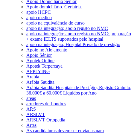
Apoio Domiciliário Sénior
Apoio domiciliário. Geriatría.
apoio HCPC
apoio medico
apoio na equivalência do curso
apoio na integração; apoio registo no NMC
apoio na integração; apoio registo no NMC; preparação
+ exame IELTS suportados pelo hospital
apoio na integração; Hospital Privado de prestígio
Apoio no Alojamento
Apoio Sénior
Apotek Online
Apotek Terpercaya
APPLYING
Arabia
Arábia Saudita
Arábia Saudita Hospitais de Prestígio; Registo Gratuito;
36.000€ a 60.000€ Líquidos por Ano
areas
arredores de Londres
ARS
ARSLVT
ARSLVT Ortopedia
Artas
As candidaturas devem ser enviadas para