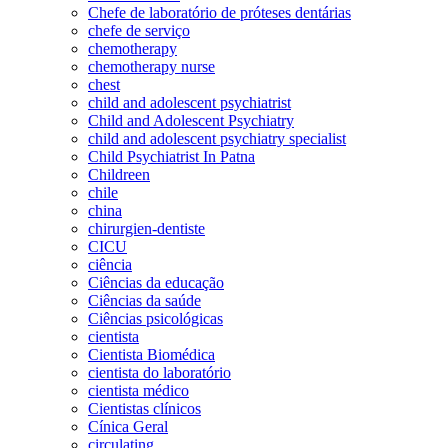
Chefe de laboratório de próteses dentárias
chefe de serviço
chemotherapy
chemotherapy nurse
chest
child and adolescent psychiatrist
Child and Adolescent Psychiatry
child and adolescent psychiatry specialist
Child Psychiatrist In Patna
Childreen
chile
china
chirurgien-dentiste
CICU
ciência
Ciências da educação
Ciências da saúde
Ciências psicológicas
cientista
Cientista Biomédica
cientista do laboratório
cientista médico
Cientistas clínicos
Cínica Geral
circulating