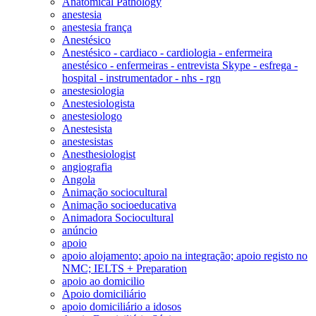
Anatomical Pathology
anestesia
anestesia frança
Anestésico
Anestésico - cardiaco - cardiologia - enfermeira
anestésico - enfermeiras - entrevista Skype - esfrega -
hospital - instrumentador - nhs - rgn
anestesiologia
Anestesiologista
anestesiologo
Anestesista
anestesistas
Anesthesiologist
angiografia
Angola
Animação sociocultural
Animação socioeducativa
Animadora Sociocultural
anúncio
apoio
apoio alojamento; apoio na integração; apoio registo no
NMC; IELTS + Preparation
apoio ao domicilio
Apoio domiciliário
apoio domiciliário a idosos