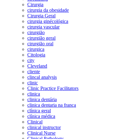
Cirurgia
cirurgia da obesidade
Cirurgia Geral
cirurgia ginécológica
cirurgia vascular
cirurgião
cirurgião geral
cirurgião oral
cirurgica
Citologia
city
Cleveland
cliente
clincal analysis
clinic
Clinic Practice Facilitators
clinica
clinica dentária
clinica dentaria na frança
clínica geral
clínica médica
Clinical
clinical instructor
Clinical Nurse
Clinical Pathology