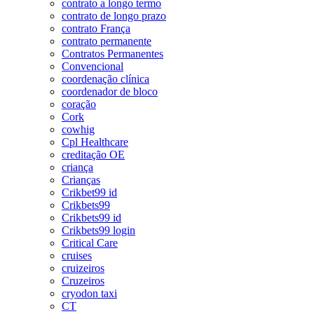
contrato a longo termo
contrato de longo prazo
contrato França
contrato permanente
Contratos Permanentes
Convencional
coordenação clínica
coordenador de bloco
coração
Cork
cowhig
Cpl Healthcare
creditação OE
criança
Crianças
Crikbet99 id
Crikbets99
Crikbets99 id
Crikbets99 login
Critical Care
cruises
cruizeiros
Cruzeiros
cryodon taxi
CT