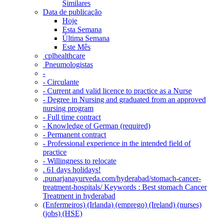
Similares
Data de publicação
Hoje
Esta Semana
Última Semana
Este Mês
‎ cplhealthcare‬
Pneumologistas
-
- Circulante
- Current and valid licence to practice as a Nurse
- Degree in Nursing and graduated from an approved
nursing program
- Full time contract
- Knowledge of German (required)
- Permanent contract
- Professional experience in the intended field of
practice
- Willingness to relocate
. 61 days holidays!
.punarjanayurveda.com/hyderabad/stomach-cancer-
treatment-hospitals/ Keywords : Best stomach Cancer
Treatment in hyderabad
(Enfermeiros) (Irlanda) (emprego) (Ireland) (nurses)
(jobs) (HSE)