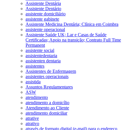
Assistente Dentária
Assistente Dentário
assistente domiciliário
assistente gabinete
Assistente Medicina Dentária; Clínica em Coimbra
assistente operacional
Assistente Saúde UK; Lar e Casas de Saúde
Certificadas; Apoio na transição; Contrato Full Time
Permanent
assistente social
assistentedentaria
assistenten dentaria
assistentes
Assistentes de Enfermagem
assistentes operacionais
assistida
Assuntos Regulamentares
ASW
atendimento
atendimento a domicílio
Atendimento ao Cliente
atendimento domiciliar
atrative
atrativo
através de formato digital (e-mail) para o endereço