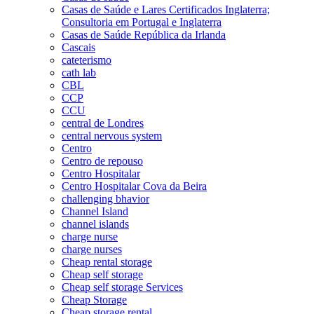
Casas de Saúde e Lares Certificados Inglaterra;
Consultoria em Portugal e Inglaterra
Casas de Saúde República da Irlanda
Cascais
cateterismo
cath lab
CBL
CCP
CCU
central de Londres
central nervous system
Centro
Centro de repouso
Centro Hospitalar
Centro Hospitalar Cova da Beira
challenging bhavior
Channel Island
channel islands
charge nurse
charge nurses
Cheap rental storage
Cheap self storage
Cheap self storage Services
Cheap Storage
Cheap storage rental