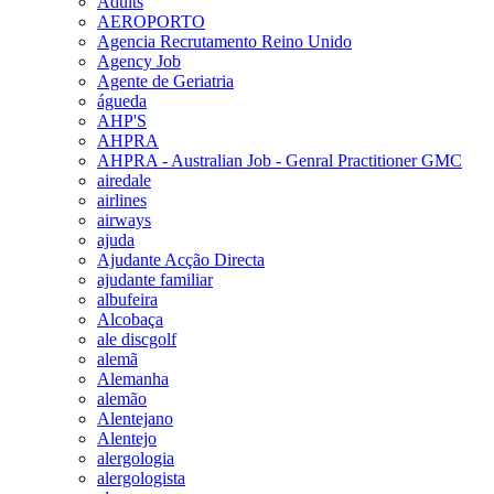
Adults
AEROPORTO
Agencia Recrutamento Reino Unido
Agency Job
Agente de Geriatria
águeda
AHP'S
AHPRA
AHPRA - Australian Job - Genral Practitioner GMC
airedale
airlines
airways
ajuda
Ajudante Acção Directa
ajudante familiar
albufeira
Alcobaça
ale discgolf
alemã
Alemanha
alemão
Alentejano
Alentejo
alergologia
alergologista