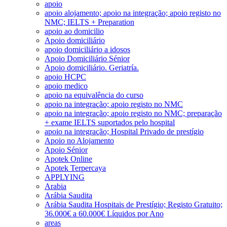
apoio
apoio alojamento; apoio na integração; apoio registo no
NMC; IELTS + Preparation
apoio ao domicilio
Apoio domiciliário
apoio domiciliário a idosos
Apoio Domiciliário Sénior
Apoio domiciliário. Geriatría.
apoio HCPC
apoio medico
apoio na equivalência do curso
apoio na integração; apoio registo no NMC
apoio na integração; apoio registo no NMC; preparação
+ exame IELTS suportados pelo hospital
apoio na integração; Hospital Privado de prestígio
Apoio no Alojamento
Apoio Sénior
Apotek Online
Apotek Terpercaya
APPLYING
Arabia
Arábia Saudita
Arábia Saudita Hospitais de Prestígio; Registo Gratuito;
36.000€ a 60.000€ Líquidos por Ano
areas