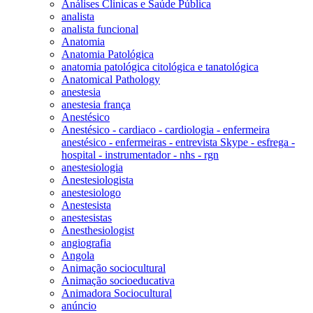
Análises Clinicas e Saúde Pública
analista
analista funcional
Anatomia
Anatomia Patológica
anatomia patológica citológica e tanatológica
Anatomical Pathology
anestesia
anestesia frança
Anestésico
Anestésico - cardiaco - cardiologia - enfermeira
anestésico - enfermeiras - entrevista Skype - esfrega -
hospital - instrumentador - nhs - rgn
anestesiologia
Anestesiologista
anestesiologo
Anestesista
anestesistas
Anesthesiologist
angiografia
Angola
Animação sociocultural
Animação socioeducativa
Animadora Sociocultural
anúncio