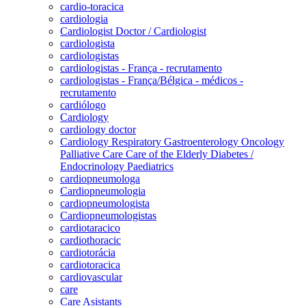
cardio-toracica
cardiologia
Cardiologist Doctor / Cardiologist
cardiologista
cardiologistas
cardiologistas - França - recrutamento
cardiologistas - França/Bélgica - médicos -
recrutamento
cardiólogo
Cardiology
cardiology doctor
Cardiology Respiratory Gastroenterology Oncology
Palliative Care Care of the Elderly Diabetes /
Endocrinology Paediatrics
cardiopneumologa
Cardiopneumologia
cardiopneumologista
Cardiopneumologistas
cardiotaracico
cardiothoracic
cardiotorácia
cardiotoracica
cardiovascular
care
Care Asistants