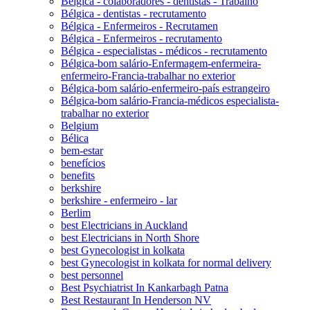
Bélgica - colaboradores - dentistas - Trabalho
Bélgica - dentistas - recrutamento
Bélgica - Enfermeiros - Recrutamen
Bélgica - Enfermeiros - recrutamento
Bélgica - especialistas - médicos - recrutamento
Bélgica-bom salário-Enfermagem-enfermeira-
enfermeiro-Francia-trabalhar no exterior
Bélgica-bom salário-enfermeiro-país estrangeiro
Bélgica-bom salário-Francia-médicos especialista-
trabalhar no exterior
Belgium
Bélica
bem-estar
benefícios
benefits
berkshire
berkshire - enfermeiro - lar
Berlim
best Electricians in Auckland
best Electricians in North Shore
best Gynecologist in kolkata
best Gynecologist in kolkata for normal delivery
best personnel
Best Psychiatrist In Kankarbagh Patna
Best Restaurant In Henderson NV