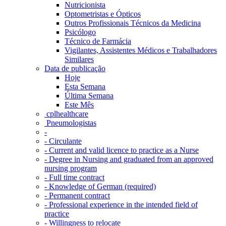
Nutricionista
Optometristas e Ópticos
Outros Profissionais Técnicos da Medicina
Psicólogo
Técnico de Farmácia
Vigilantes, Assistentes Médicos e Trabalhadores
Similares
Data de publicação
Hoje
Esta Semana
Última Semana
Este Mês
‎ cplhealthcare‬
Pneumologistas
-
- Circulante
- Current and valid licence to practice as a Nurse
- Degree in Nursing and graduated from an approved
nursing program
- Full time contract
- Knowledge of German (required)
- Permanent contract
- Professional experience in the intended field of
practice
- Willingness to relocate