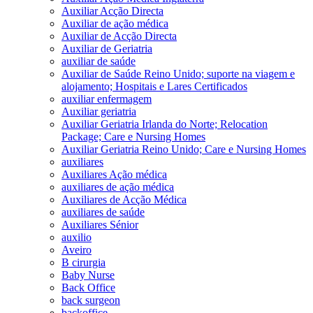
Auxiliar Acção Directa
Auxiliar de ação médica
Auxiliar de Acção Directa
Auxiliar de Geriatria
auxiliar de saúde
Auxiliar de Saúde Reino Unido; suporte na viagem e
alojamento; Hospitais e Lares Certificados
auxiliar enfermagem
Auxiliar geriatria
Auxiliar Geriatria Irlanda do Norte; Relocation
Package; Care e Nursing Homes
Auxiliar Geriatria Reino Unido; Care e Nursing Homes
auxiliares
Auxiliares Ação médica
auxiliares de ação médica
Auxiliares de Acção Médica
auxiliares de saúde
Auxiliares Sénior
auxilio
Aveiro
B cirurgia
Baby Nurse
Back Office
back surgeon
backoffice