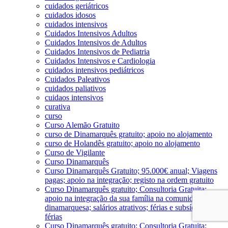
cuidados geriátricos
cuidados idosos
cuidados intensivos
Cuidados Intensivos Adultos
Cuidados Intensivos de Adultos
Cuidados Intensivos de Pediatria
Cuidados Intensivos e Cardiologia
cuidados intensivos pediátricos
Cuidados Paleativos
cuidados paliativos
cuidaos intensivos
curativa
curso
Curso Alemão Gratuito
curso de Dinamarquês gratuito; apoio no alojamento
curso de Holandês gratuito; apoio no alojamento
Curso de Vigilante
Curso Dinamarquês
Curso Dinamarquês Gratuito; 95.000€ anual; Viagens
pagas; apoio na integração; registo na ordem gratuito
Curso Dinamarquês gratuito; Consultoria Gratuita;
apoio na integração da sua família na comunidade
dinamarquesa; salários atrativos; férias e subsído de
férias
Curso Dinamarquês gratuito; Consultoria Gratuita;