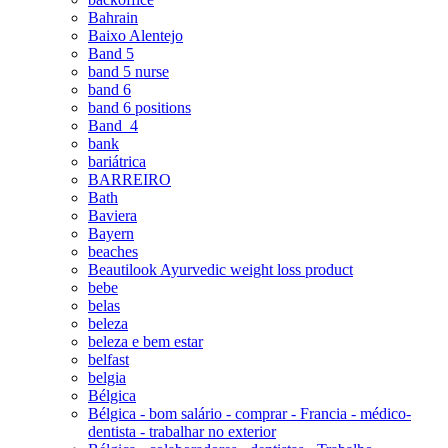
Bahrain
Baixo Alentejo
Band 5
band 5 nurse
band 6
band 6 positions
Band_4
bank
bariátrica
BARREIRO
Bath
Baviera
Bayern
beaches
Beautilook Ayurvedic weight loss product
bebe
belas
beleza
beleza e bem estar
belfast
belgia
Bélgica
Bélgica - bom salário - comprar - Francia - médico-
dentista - trabalhar no exterior