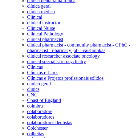
clinica dentaria na frança
clínica geral
clínica médica
Clinical
clinical instructor
Clinical Nurse
Clinical Pathology
clinical pharmacist
clinical pharmacist - community pharmacist - GPhC -
pharmacist - pharmacy job - vaistininkas
clinical researcher associate oncology
clinical specialist in psychiatry
Clínicas
Clínicas e Lares
Clínicas e Projetos profissionais sólidos
clínico geral
clinics
CNC
Coast of England
coimbra
colaboradore
colaboradores
colaboradores dentistas
Colchester
colheitas