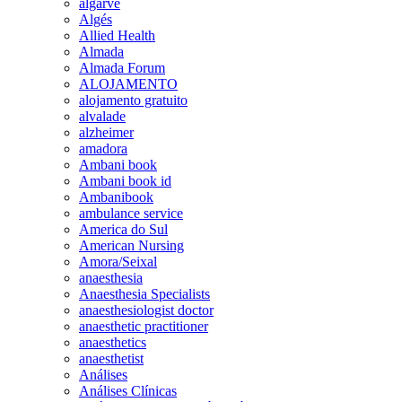
algarve
Algés
Allied Health
Almada
Almada Forum
ALOJAMENTO
alojamento gratuito
alvalade
alzheimer
amadora
Ambani book
Ambani book id
Ambanibook
ambulance service
America do Sul
American Nursing
Amora/Seixal
anaesthesia
Anaesthesia Specialists
anaesthesiologist doctor
anaesthetic practitioner
anaesthetics
anaesthetist
Análises
Análises Clínicas