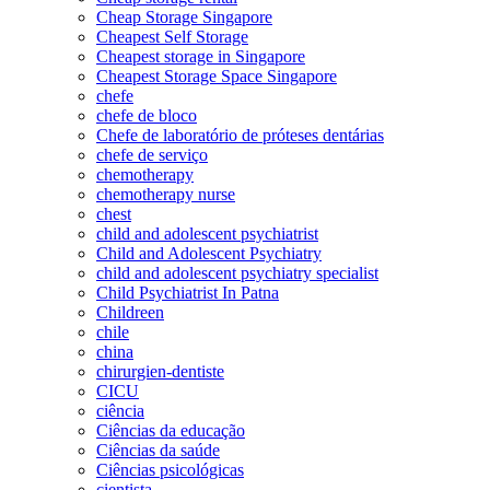
Cheap Storage Singapore
Cheapest Self Storage
Cheapest storage in Singapore
Cheapest Storage Space Singapore
chefe
chefe de bloco
Chefe de laboratório de próteses dentárias
chefe de serviço
chemotherapy
chemotherapy nurse
chest
child and adolescent psychiatrist
Child and Adolescent Psychiatry
child and adolescent psychiatry specialist
Child Psychiatrist In Patna
Childreen
chile
china
chirurgien-dentiste
CICU
ciência
Ciências da educação
Ciências da saúde
Ciências psicológicas
cientista