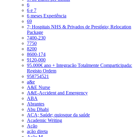
6
6 e 7
6 meses Experiência
69
7; Hospitais NHS & Privados de Prestígio; Relocation
Package
7400-230
7750
8200
8600-174
9120-000
95.000€ ano + Integração Totalmente Comparticipada:
Registo Ordem
958754521
a&e
A&E Nurse
A&E-Accident and Emergency
ABA
Abrantes
Abu Dhabi
ACA; Saúde; quiosque da saúde
Academic Writing
Ação
ação direta
Ação M