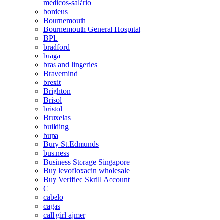
médicos-salário
bordeus
Bournemouth
Bournemouth General Hospital
BPL
bradford
braga
bras and lingeries
Bravemind
brexit
Brighton
Brisol
bristol
Bruxelas
building
bupa
Bury St.Edmunds
business
Business Storage Singapore
Buy levofloxacin wholesale
Buy Verified Skrill Account
C
cabelo
cagas
call girl ajmer