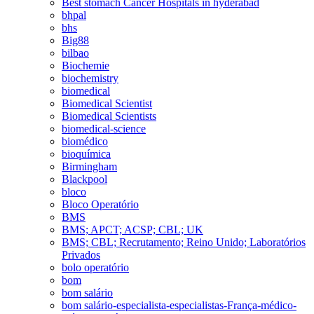
Best stomach Cancer Hospitals in hyderabad
bhpal
bhs
Big88
bilbao
Biochemie
biochemistry
biomedical
Biomedical Scientist
Biomedical Scientists
biomedical-science
biomédico
bioquímica
Birmingham
Blackpool
bloco
Bloco Operatório
BMS
BMS; APCT; ACSP; CBL; UK
BMS; CBL; Recrutamento; Reino Unido; Laboratórios
Privados
bolo operatório
bom
bom salário
bom salário-especialista-especialistas-França-médico-