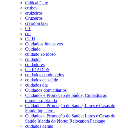
Critical Care
cruises
cruizeiros
Cruzeiros
cryodon taxi
CT
cuf
CUH
Cuidadios Intensivos
Cuidado
cuidado ao idoso
cuidador
cuidadores
CUIDADOS
cuidados continuados
cuidados de saúde
cuidados dia
Cuidados domiciliarios
Cuidados e Promoção de Saúde; Cuidados ao
domícilio; Irlanda
Cuidados e Promoção de Saúde; Lares e Casas de
Saúde Inglaterra
Cuidados e Promoção de Saúde; Lares e Casas de
Saúde Irlanda do Norte; Relocation Package
cuidados gerais