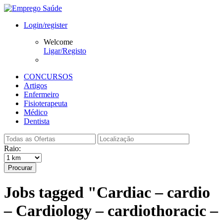
Login/register
Welcome
Ligar/Registo
CONCURSOS
Artigos
Enfermeiro
Fisioterapeuta
Médico
Dentista
Raio:
Procurar
Jobs tagged "Cardiac – cardio
– Cardiology – cardiothoracic –