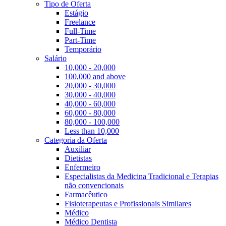
Tipo de Oferta
Estágio
Freelance
Full-Time
Part-Time
Temporário
Salário
10,000 - 20,000
100,000 and above
20,000 - 30,000
30,000 - 40,000
40,000 - 60,000
60,000 - 80,000
80,000 - 100,000
Less than 10,000
Categoria da Oferta
Auxiliar
Dietistas
Enfermeiro
Especialistas da Medicina Tradicional e Terapias
não convencionais
Farmacêutico
Fisioterapeutas e Profissionais Similares
Médico
Médico Dentista