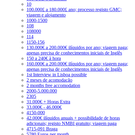
10
100.000£ a 180.000£ ano; processo registo GMC;
viagem e alojamento
1000-1500
108
108000
114
1150-156
130.000€ a 200.000€ ilíquidos por ano; viagem paga;
apenas precisa de conhecimentos iniciais de Inglês
150 a 240€ à hora
160.000€ a 200.000€ ilíquidos por ano; viagem paga;
apenas precisa de conhecimentos iniciais de Inglês
1st Interview in Lisboa possible
2 meses de acomodação
2 months free accomodation
2000-5.000.000
2305
31.000€ + Horas Extra
33.000€ - 46.000€
4150-000
42.000€ ilíquidos anuais + possibilidade de horas
adicionais; registo NMBI gratuito; viagem paga
4715-091 Braga
5780 Euros per month