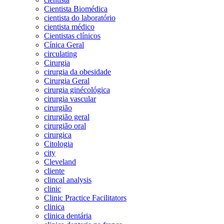
Cientista Biomédica
cientista do laboratório
cientista médico
Cientistas clínicos
Cínica Geral
circulating
Cirurgia
cirurgia da obesidade
Cirurgia Geral
cirurgia ginécológica
cirurgia vascular
cirurgião
cirurgião geral
cirurgião oral
cirurgica
Citologia
city
Cleveland
cliente
clincal analysis
clinic
Clinic Practice Facilitators
clinica
clinica dentária