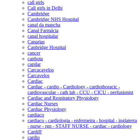
call girls
Call girls in Delhi
Cambridge
Cambridge NHS Hospital
canal da mancha
Canal Farmácia
canal hospitalar
Canarias
Canbridge Hospital
cancer
canhota
capilar
Carcacavelos
Carcavelos
Cardiac
Cardiac - cardio - Cardiology - cardiothoracic -
cardiovascular - cath lab - CCU - CICU - perfusionist
Cardiac and Respiratory Physiology
Cardiac Nurses
Cardiac Physiology
cardiaco
cardiaco - cardiologia - enfermeira - hospital - inglaterra
- nurse - rgn - STAFF NURSE - cardiac - cardiology
Cardiff
cardio