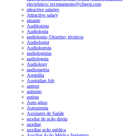
electrónico: recrutamento@cligest.com
attractive salaries
Attractive salary
atuante
Audilogista
Audiologia
audiologia; Otorrino; técnicos
Audiologist
Audiologista
audiologistas
audiologsta
Audiology
audiometria
Austrália
Australian Job
autism
autismo
autista
Auto-glass
Autonomia
Auxiiares de Saúde
auxilar de ação direta
auxiliar
auxiliar ação médica
Auxiliar Ação Médica Inglaterra