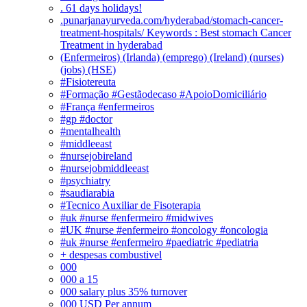
. 61 days holidays!
.punarjanayurveda.com/hyderabad/stomach-cancer-
treatment-hospitals/ Keywords : Best stomach Cancer
Treatment in hyderabad
(Enfermeiros) (Irlanda) (emprego) (Ireland) (nurses)
(jobs) (HSE)
#Fisiotereuta
#Formação #Gestãodecaso #ApoioDomiciliário
#França #enfermeiros
#gp #doctor
#mentalhealth
#middleeast
#nursejobireland
#nursejobmiddleeast
#psychiatry
#saudiarabia
#Tecnico Auxiliar de Fisoterapia
#uk #nurse #enfermeiro #midwives
#UK #nurse #enfermeiro #oncology #oncologia
#uk #nurse #enfermeiro #paediatric #pediatria
+ despesas combustivel
000
000 a 15
000 salary plus 35% turnover
000 USD Per annum