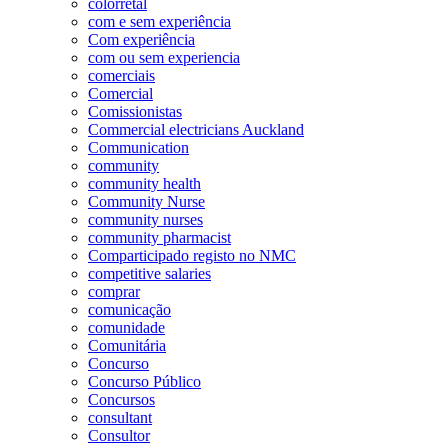
colorretal
com e sem experiência
Com experiência
com ou sem experiencia
comerciais
Comercial
Comissionistas
Commercial electricians Auckland
Communication
community
community health
Community Nurse
community nurses
community pharmacist
Comparticipado registo no NMC
competitive salaries
comprar
comunicação
comunidade
Comunitária
Concurso
Concurso Público
Concursos
consultant
Consultor