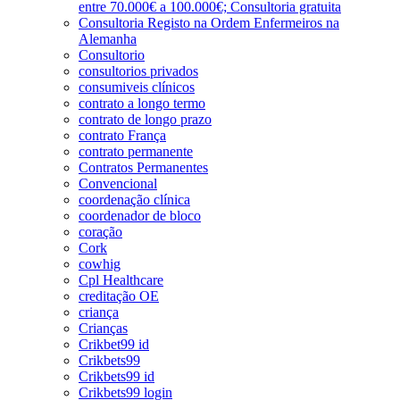
entre 70.000€ a 100.000€; Consultoria gratuita
Consultoria Registo na Ordem Enfermeiros na
Alemanha
Consultorio
consultorios privados
consumiveis clínicos
contrato a longo termo
contrato de longo prazo
contrato França
contrato permanente
Contratos Permanentes
Convencional
coordenação clínica
coordenador de bloco
coração
Cork
cowhig
Cpl Healthcare
creditação OE
criança
Crianças
Crikbet99 id
Crikbets99
Crikbets99 id
Crikbets99 login