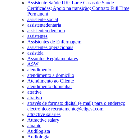
Assistente Saúde UK; Lar e Casas de Saúde
Certificadas; Apoio na transição; Contrato Full Time
Permanent
assistente social
assistentedentaria
assistenten dentaria
assistentes
Assistentes de Enfermagem
assistentes operacionais
assistida
Assuntos Regulamentares
ASW
atendimento
atendimento a domicílio
Atendimento ao Cliente
atendimento domiciliar
atrative
atrativo
através de formato digital (e-mail) para o endereço
electrónico: recrutamento@cligest.com
attractive salaries
Attractive salary
atuante
Audilogista
Audiologia