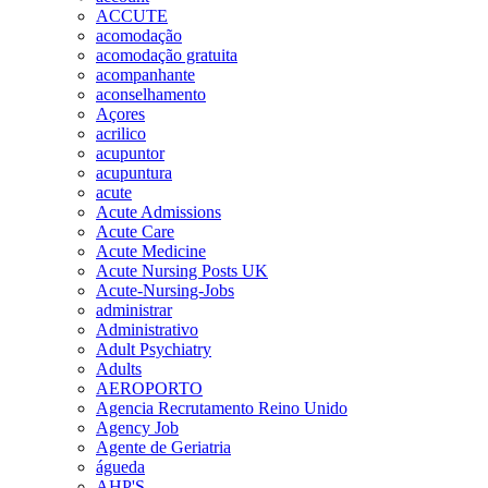
ACCUTE
acomodação
acomodação gratuita
acompanhante
aconselhamento
Açores
acrilico
acupuntor
acupuntura
acute
Acute Admissions
Acute Care
Acute Medicine
Acute Nursing Posts UK
Acute-Nursing-Jobs
administrar
Administrativo
Adult Psychiatry
Adults
AEROPORTO
Agencia Recrutamento Reino Unido
Agency Job
Agente de Geriatria
águeda
AHP'S