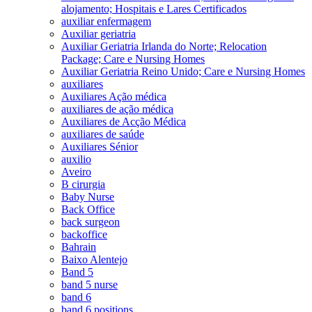
alojamento; Hospitais e Lares Certificados
auxiliar enfermagem
Auxiliar geriatria
Auxiliar Geriatria Irlanda do Norte; Relocation
Package; Care e Nursing Homes
Auxiliar Geriatria Reino Unido; Care e Nursing Homes
auxiliares
Auxiliares Ação médica
auxiliares de ação médica
Auxiliares de Acção Médica
auxiliares de saúde
Auxiliares Sénior
auxilio
Aveiro
B cirurgia
Baby Nurse
Back Office
back surgeon
backoffice
Bahrain
Baixo Alentejo
Band 5
band 5 nurse
band 6
band 6 positions