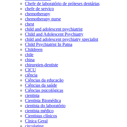
Chefe de laboratório de próteses dentárias
chefe de serviço
chemotherapy
chemotherapy nurse
chest
child and adolescent psychiatrist
Child and Adolescent Psychiatry
child and adolescent psychiatry specialist
Child Psychiatrist In Patna
Childreen
chile
china
chirurgien-dentiste
CICU
ciência
Ciências da educação
Ciências da saúde
Ciências psicológicas
cientista
Cientista Biomédica
cientista do laboratório
cientista médico
Cientistas clínicos
Cínica Geral
circulating