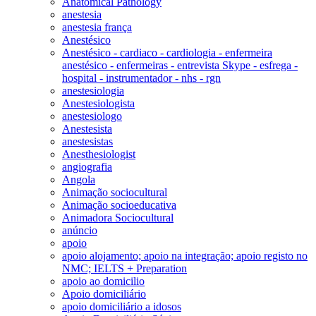
Anatomical Pathology
anestesia
anestesia frança
Anestésico
Anestésico - cardiaco - cardiologia - enfermeira
anestésico - enfermeiras - entrevista Skype - esfrega -
hospital - instrumentador - nhs - rgn
anestesiologia
Anestesiologista
anestesiologo
Anestesista
anestesistas
Anesthesiologist
angiografia
Angola
Animação sociocultural
Animação socioeducativa
Animadora Sociocultural
anúncio
apoio
apoio alojamento; apoio na integração; apoio registo no
NMC; IELTS + Preparation
apoio ao domicilio
Apoio domiciliário
apoio domiciliário a idosos