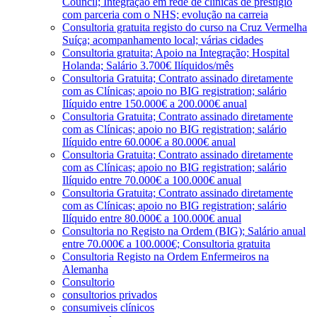
Council; Integração em rede de clínicas de prestígio
com parceria com o NHS; evolução na carreia
Consultoria gratuita registo do curso na Cruz Vermelha
Suíça; acompanhamento local; várias cidades
Consultoria gratuita; Apoio na Integração; Hospital
Holanda; Salário 3.700€ Ilíquidos/mês
Consultoria Gratuita; Contrato assinado diretamente
com as Clínicas; apoio no BIG registration; salário
Ilíquido entre 150.000€ a 200.000€ anual
Consultoria Gratuita; Contrato assinado diretamente
com as Clínicas; apoio no BIG registration; salário
Ilíquido entre 60.000€ a 80.000€ anual
Consultoria Gratuita; Contrato assinado diretamente
com as Clínicas; apoio no BIG registration; salário
Ilíquido entre 70.000€ a 100.000€ anual
Consultoria Gratuita; Contrato assinado diretamente
com as Clínicas; apoio no BIG registration; salário
Ilíquido entre 80.000€ a 100.000€ anual
Consultoria no Registo na Ordem (BIG); Salário anual
entre 70.000€ a 100.000€; Consultoria gratuita
Consultoria Registo na Ordem Enfermeiros na
Alemanha
Consultorio
consultorios privados
consumiveis clínicos