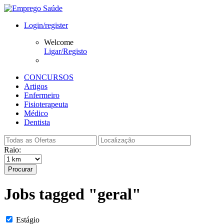
Login/register
Welcome
Ligar/Registo
CONCURSOS
Artigos
Enfermeiro
Fisioterapeuta
Médico
Dentista
Raio:
Procurar
Jobs tagged "geral"
Estágio