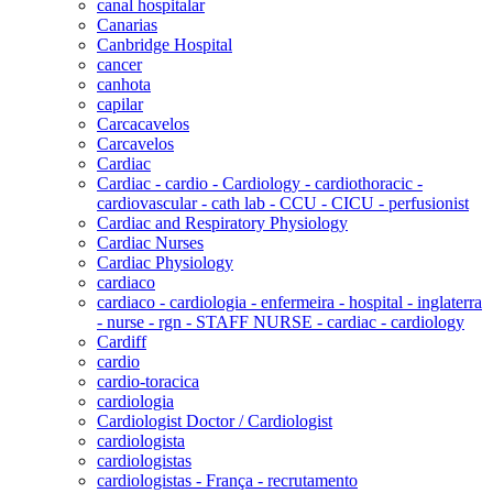
canal hospitalar
Canarias
Canbridge Hospital
cancer
canhota
capilar
Carcacavelos
Carcavelos
Cardiac
Cardiac - cardio - Cardiology - cardiothoracic -
cardiovascular - cath lab - CCU - CICU - perfusionist
Cardiac and Respiratory Physiology
Cardiac Nurses
Cardiac Physiology
cardiaco
cardiaco - cardiologia - enfermeira - hospital - inglaterra
- nurse - rgn - STAFF NURSE - cardiac - cardiology
Cardiff
cardio
cardio-toracica
cardiologia
Cardiologist Doctor / Cardiologist
cardiologista
cardiologistas
cardiologistas - França - recrutamento