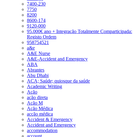
7400-230
7750
8200
8600-174
9120-000
95.000€ ano + Integração Totalmente Comparticipada:
Registo Ordem
958754521
a&e
A&E Nurse
A&E-Accident and Emergency
ABA
Abrantes
Abu Dhabi
ACA; Saúde; quiosque da saúde
Academic Writing
Ação
ação direta
Ação M
Ação Médica
acção médica
Accident & Emergency
Accident and Emergency
accommodation
account