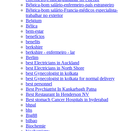
Bélgica-bom salário-enfermeiro-país estrangeiro
Bélgica-bom salário-Francia-médicos especialista-
trabalhar no exterior
Belgium
Bélica
bem-estar
benefícios
benefits
berkshire
berkshire - enfermeiro - lar
Berlim
best Electricians in Auckland
best Electricians in North Shore
best Gynecologist in kolkata
best Gynecologist in kolkata for normal delivery
best personnel
Best Psychiatrist In Kankarbagh Patna
Best Restaurant In Henderson NV
Best stomach Cancer Hospitals in hyderabad
bhpal
bhs
Big88
bilbao
Biochemie