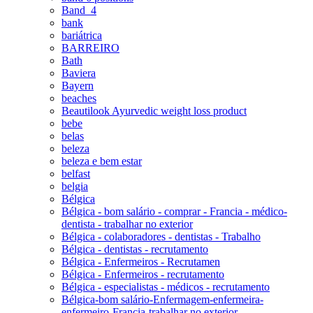
Band_4
bank
bariátrica
BARREIRO
Bath
Baviera
Bayern
beaches
Beautilook Ayurvedic weight loss product
bebe
belas
beleza
beleza e bem estar
belfast
belgia
Bélgica
Bélgica - bom salário - comprar - Francia - médico-
dentista - trabalhar no exterior
Bélgica - colaboradores - dentistas - Trabalho
Bélgica - dentistas - recrutamento
Bélgica - Enfermeiros - Recrutamen
Bélgica - Enfermeiros - recrutamento
Bélgica - especialistas - médicos - recrutamento
Bélgica-bom salário-Enfermagem-enfermeira-
enfermeiro-Francia-trabalhar no exterior