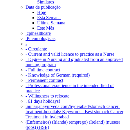
Similares
Data de publicação
Hoje
Esta Semana
Última Semana
Este Mês
‎ cplhealthcare‬
Pneumologistas
-
- Circulante
- Current and valid licence to practice as a Nurse
- Degree in Nursing and graduated from an approved
nursing program
- Full time contract
- Knowledge of German (required)
- Permanent contract
- Professional experience in the intended field of
practice
- Willingness to relocate
. 61 days holidays!
.punarjanayurveda.com/hyderabad/stomach-cancer-
treatment-hospitals/ Keywords : Best stomach Cancer
Treatment in hyderabad
(Enfermeiros) (Irlanda) (emprego) (Ireland) (nurses)
(jobs) (HSE)