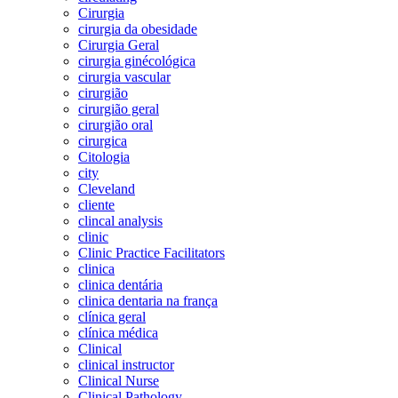
Cirurgia
cirurgia da obesidade
Cirurgia Geral
cirurgia ginécológica
cirurgia vascular
cirurgião
cirurgião geral
cirurgião oral
cirurgica
Citologia
city
Cleveland
cliente
clincal analysis
clinic
Clinic Practice Facilitators
clinica
clinica dentária
clinica dentaria na frança
clínica geral
clínica médica
Clinical
clinical instructor
Clinical Nurse
Clinical Pathology