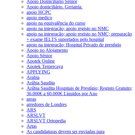
Apoio Domiciliário Sénior
Apoio domiciliário. Geriatría.
apoio HCPC
apoio medico
apoio na equivalência do curso
apoio na integração; apoio registo no NMC
apoio na integração; apoio registo no NMC; preparação
+ exame IELTS suportados pelo hospital
apoio na integração; Hospital Privado de prestígio
Apoio no Alojamento
Apoio Sénior
Apotek Online
Apotek Terpercaya
APPLYING
Arabia
Arábia Saudita
Arábia Saudita Hospitais de Prestígio; Registo Gratuito;
36.000€ a 60.000€ Líquidos por Ano
areas
arredores de Londres
ARS
ARSLVT
ARSLVT Ortopedia
Artas
As candidaturas devem ser enviadas para