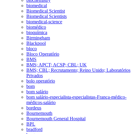
biochemistry
biomedical
Biomedical Scientist
Biomedical Scientists
biomedical-science
biomédico
bioquímica
Birmingham
Blackpool
bloco
Bloco Operatório
BMS
BMS; APCT; ACSP; CBL; UK
BMS; CBL; Recrutamento; Reino Unido; Laboratórios
Privados
bolo operatório
bom
bom salário
bom salário-especialista-especialistas-França-médico-
médicos-salário
bordeus
Bournemouth
Bournemouth General Hospital
BPL
bradford