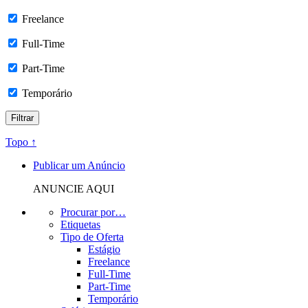
Freelance
Full-Time
Part-Time
Temporário
Topo ↑
Publicar um Anúncio
ANUNCIE AQUI
Procurar por…
Etiquetas
Tipo de Oferta
Estágio
Freelance
Full-Time
Part-Time
Temporário