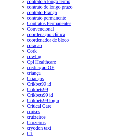
contrato a longo termo
contrato de longo prazo
contrato França
contrato permanente
Contratos Permanentes
Convencional
coordenação clínica
coordenador de bloco
coração
Cork
cowhig
Cpl Healthcare
creditação OE
criança
Crianças
Crikbet99 id
Crikbets99
Crikbets99 id
Crikbets99 login
Critical Care
cruises
cruizeiros
Cruzeiros
cryodon taxi
CT