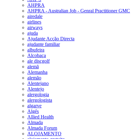
AHPRA
AHPRA - Australian Job - Genral Practitioner GMC
airedale
airlines
airways
ajuda
Ajudante Acção Directa
ajudante familiar
albufeira
Alcobaça
ale discgolf
alemã
Alemanha
alemão
Alentejano
Alentejo
alergologia
alergologista
algarve
Algés
Allied Health
Almada
Almada Forum
ALOJAMENTO