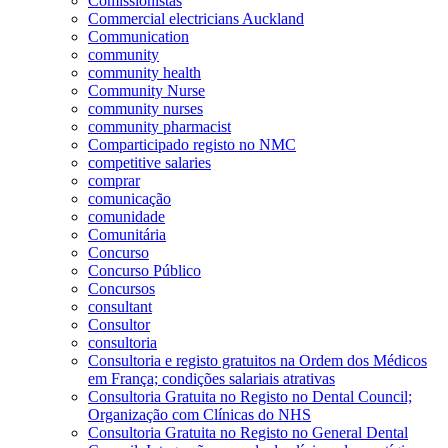
Comissionistas
Commercial electricians Auckland
Communication
community
community health
Community Nurse
community nurses
community pharmacist
Comparticipado registo no NMC
competitive salaries
comprar
comunicação
comunidade
Comunitária
Concurso
Concurso Público
Concursos
consultant
Consultor
consultoria
Consultoria e registo gratuitos na Ordem dos Médicos
em França; condições salariais atrativas
Consultoria Gratuita no Registo no Dental Council;
Organização com Clínicas do NHS
Consultoria Gratuita no Registo no General Dental