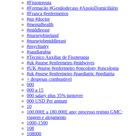
#Fisiotereuta
#Formação #Gestãodecaso #ApoioDomiciliário
#França #enfermeiros
#gp #doctor
#mentalhealth
#middleeast
#nursejobireland
#nursejobmiddleeast
#psychiatry
#saudiarabia
#Tecnico Auxiliar de Fisoterapia
#uk #nurse #enfermeiro #midwives
#UK #nurse #enfermeiro #oncology #oncologia
#uk #nurse #enfermeiro #paediatric #pediatria
+ despesas combustivel
000
000 a 15
000 salary plus 35% turnover
000 USD Per annum
10
100.000£ a 180.000£ ano; processo registo GMC;
viagem e alojamento
1000-1500
108
108000