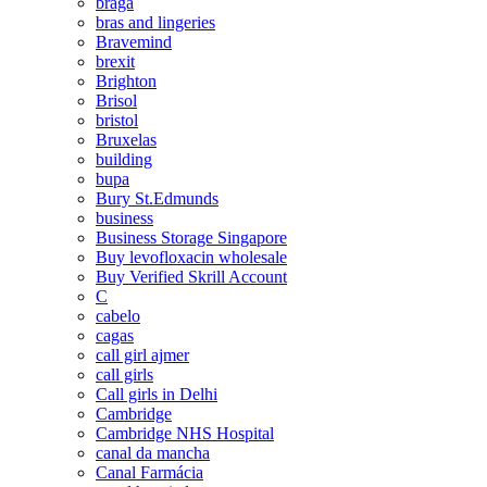
braga
bras and lingeries
Bravemind
brexit
Brighton
Brisol
bristol
Bruxelas
building
bupa
Bury St.Edmunds
business
Business Storage Singapore
Buy levofloxacin wholesale
Buy Verified Skrill Account
C
cabelo
cagas
call girl ajmer
call girls
Call girls in Delhi
Cambridge
Cambridge NHS Hospital
canal da mancha
Canal Farmácia