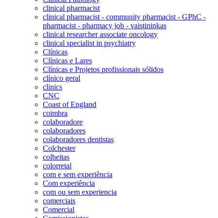
clinical pharmacist
clinical pharmacist - community pharmacist - GPhC -
pharmacist - pharmacy job - vaistininkas
clinical researcher associate oncology
clinical specialist in psychiatry
Clínicas
Clínicas e Lares
Clínicas e Projetos profissionais sólidos
clínico geral
clinics
CNC
Coast of England
coimbra
colaboradore
colaboradores
colaboradores dentistas
Colchester
colheitas
colorretal
com e sem experiência
Com experiência
com ou sem experiencia
comerciais
Comercial