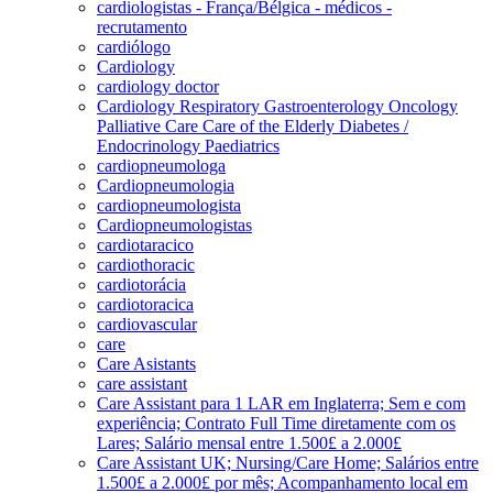
cardiologistas - França/Bélgica - médicos -
recrutamento
cardiólogo
Cardiology
cardiology doctor
Cardiology Respiratory Gastroenterology Oncology
Palliative Care Care of the Elderly Diabetes /
Endocrinology Paediatrics
cardiopneumologa
Cardiopneumologia
cardiopneumologista
Cardiopneumologistas
cardiotaracico
cardiothoracic
cardiotorácia
cardiotoracica
cardiovascular
care
Care Asistants
care assistant
Care Assistant para 1 LAR em Inglaterra; Sem e com
experiência; Contrato Full Time diretamente com os
Lares; Salário mensal entre 1.500£ a 2.000£
Care Assistant UK; Nursing/Care Home; Salários entre
1.500£ a 2.000£ por mês; Acompanhamento local em