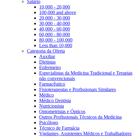
Salário
10,000 - 20,000
100,000 and above
20,000 - 30,000
30,000 - 40,000
40,000 - 60,000
60,000 - 80,000
80,000 - 100,000
Less than 10,000
Categoria da Oferta
Auxiliar
Dietistas
Enfermeiro
Especialistas da Medicina Tradicional e Terapias
não convencionais
Farmacêutico
Fisioterapeutas e Profissionais Similares
Médico
Médico Dentista
Nutricionista
Optometristas e Ópticos
Outros Profissionais Técnicos da Medicina
Psicólogo
Técnico de Farmácia
Vigilantes, Assistentes Médicos e Trabalhadores