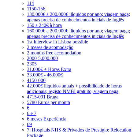
114
1150-156
130.000€ a 200.000€ ilíquidos por ano; viagem paga;
apenas precisa de conhecimentos iniciais de Inglês
150 a 240€ à hora
160.000€ a 200.000€ ilíquidos por ano; viagem paga;
apenas precisa de conhecimentos iniciais de Inglês
1st Interview in Lisboa possible
2 meses de acomodação
2 months free accomodation
2000-5.000.000
2305
31.000€ + Horas Extra
33.000€ - 46.000€
4150-000
42.000€ ilíquidos anuais + possibilidade de horas
adicionais; registo NMBI gratuito; viagem paga
4715-091 Braga
5780 Euros per month
6
6 e 7
6 meses Experiência
69
7; Hospitais NHS & Privados de Prestígio; Relocation
Package