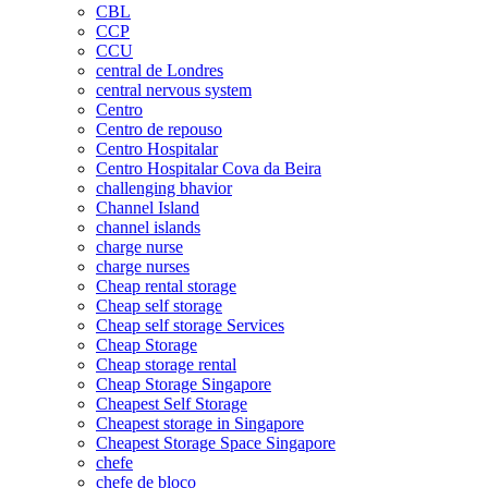
CBL
CCP
CCU
central de Londres
central nervous system
Centro
Centro de repouso
Centro Hospitalar
Centro Hospitalar Cova da Beira
challenging bhavior
Channel Island
channel islands
charge nurse
charge nurses
Cheap rental storage
Cheap self storage
Cheap self storage Services
Cheap Storage
Cheap storage rental
Cheap Storage Singapore
Cheapest Self Storage
Cheapest storage in Singapore
Cheapest Storage Space Singapore
chefe
chefe de bloco