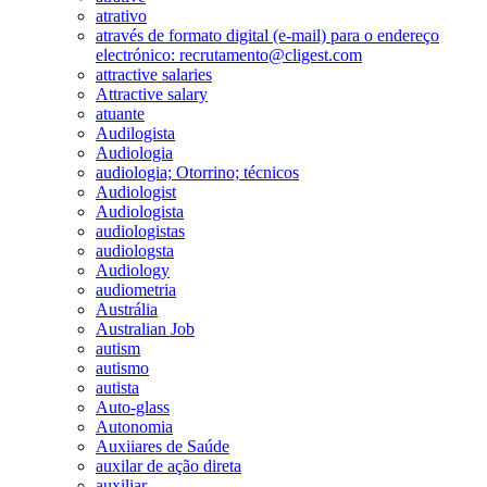
atrativo
através de formato digital (e-mail) para o endereço
electrónico: recrutamento@cligest.com
attractive salaries
Attractive salary
atuante
Audilogista
Audiologia
audiologia; Otorrino; técnicos
Audiologist
Audiologista
audiologistas
audiologsta
Audiology
audiometria
Austrália
Australian Job
autism
autismo
autista
Auto-glass
Autonomia
Auxiiares de Saúde
auxilar de ação direta
auxiliar