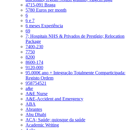
4715-091 Braga
5780 Euros per month
6
6 e 7
6 meses Experiência
69
7; Hospitais NHS & Privados de Prestígio; Relocation
Package
7400-230
7750
8200
8600-174
9120-000
95.000€ ano + Integração Totalmente Comparticipada:
Registo Ordem
958754521
a&e
A&E Nurse
A&E-Accident and Emergency
ABA
Abrantes
Abu Dhabi
ACA; Saúde; quiosque da saúde
Academic Writing