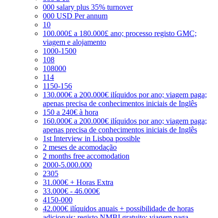
000 salary plus 35% turnover
000 USD Per annum
10
100.000£ a 180.000£ ano; processo registo GMC;
viagem e alojamento
1000-1500
108
108000
114
1150-156
130.000€ a 200.000€ ilíquidos por ano; viagem paga;
apenas precisa de conhecimentos iniciais de Inglês
150 a 240€ à hora
160.000€ a 200.000€ ilíquidos por ano; viagem paga;
apenas precisa de conhecimentos iniciais de Inglês
1st Interview in Lisboa possible
2 meses de acomodação
2 months free accomodation
2000-5.000.000
2305
31.000€ + Horas Extra
33.000€ - 46.000€
4150-000
42.000€ ilíquidos anuais + possibilidade de horas
adicionais; registo NMBI gratuito; viagem paga