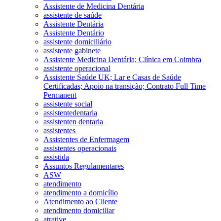
Assistente de Medicina Dentária
assistente de saúde
Assistente Dentária
Assistente Dentário
assistente domiciliário
assistente gabinete
Assistente Medicina Dentária; Clínica em Coimbra
assistente operacional
Assistente Saúde UK; Lar e Casas de Saúde
Certificadas; Apoio na transição; Contrato Full Time
Permanent
assistente social
assistentedentaria
assistenten dentaria
assistentes
Assistentes de Enfermagem
assistentes operacionais
assistida
Assuntos Regulamentares
ASW
atendimento
atendimento a domicílio
Atendimento ao Cliente
atendimento domiciliar
atrative