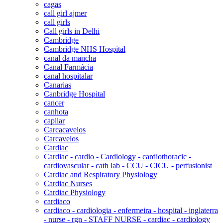
cagas
call girl ajmer
call girls
Call girls in Delhi
Cambridge
Cambridge NHS Hospital
canal da mancha
Canal Farmácia
canal hospitalar
Canarias
Canbridge Hospital
cancer
canhota
capilar
Carcacavelos
Carcavelos
Cardiac
Cardiac - cardio - Cardiology - cardiothoracic -
cardiovascular - cath lab - CCU - CICU - perfusionist
Cardiac and Respiratory Physiology
Cardiac Nurses
Cardiac Physiology
cardiaco
cardiaco - cardiologia - enfermeira - hospital - inglaterra
- nurse - rgn - STAFF NURSE - cardiac - cardiology