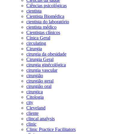
Ciências da saúde
Ciências psicológicas
cientista
Cientista Biomédica
cientista do laboratório
cientista médico
Cientistas clínicos
Cínica Geral
circulating
Cirurgia
cirurgia da obesidade
Cirurgia Geral
cirurgia ginécológica
cirurgia vascular
cirurgião
cirurgião geral
cirurgião oral
cirurgica
Citologia
city
Cleveland
cliente
clincal analysis
clinic
Clinic Practice Facilitators