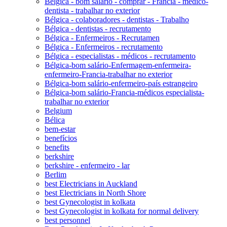
Bélgica - bom salário - comprar - Francia - médico-
dentista - trabalhar no exterior
Bélgica - colaboradores - dentistas - Trabalho
Bélgica - dentistas - recrutamento
Bélgica - Enfermeiros - Recrutamen
Bélgica - Enfermeiros - recrutamento
Bélgica - especialistas - médicos - recrutamento
Bélgica-bom salário-Enfermagem-enfermeira-
enfermeiro-Francia-trabalhar no exterior
Bélgica-bom salário-enfermeiro-país estrangeiro
Bélgica-bom salário-Francia-médicos especialista-
trabalhar no exterior
Belgium
Bélica
bem-estar
benefícios
benefits
berkshire
berkshire - enfermeiro - lar
Berlim
best Electricians in Auckland
best Electricians in North Shore
best Gynecologist in kolkata
best Gynecologist in kolkata for normal delivery
best personnel