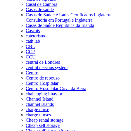
Casal de Cambra
Casas de saúde
Casas de Saúde e Lares Certificados Inglaterra;
Consultoria em Portugal e Inglaterra
Casas de Saúde República da Irlanda
Cascais
cateterismo
cath lab
CBL
CCP
CCU
central de Londres
central nervous system
Centro
Centro de repouso
Centro Hospitalar
Centro Hospitalar Cova da Beira
challenging bhavior
Channel Island
channel islands
charge nurse
charge nurses
Cheap rental storage
Cheap self storage
Cheap self storage Services