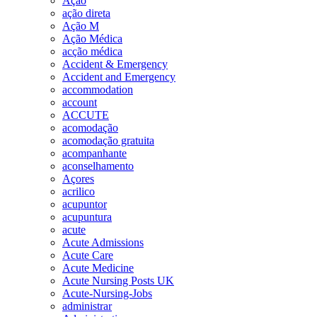
Ação
ação direta
Ação M
Ação Médica
acção médica
Accident & Emergency
Accident and Emergency
accommodation
account
ACCUTE
acomodação
acomodação gratuita
acompanhante
aconselhamento
Açores
acrilico
acupuntor
acupuntura
acute
Acute Admissions
Acute Care
Acute Medicine
Acute Nursing Posts UK
Acute-Nursing-Jobs
administrar