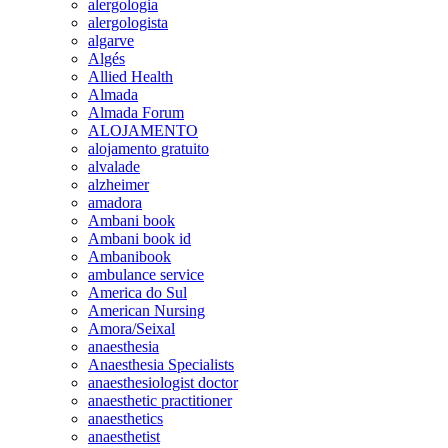
alergologia
alergologista
algarve
Algés
Allied Health
Almada
Almada Forum
ALOJAMENTO
alojamento gratuito
alvalade
alzheimer
amadora
Ambani book
Ambani book id
Ambanibook
ambulance service
America do Sul
American Nursing
Amora/Seixal
anaesthesia
Anaesthesia Specialists
anaesthesiologist doctor
anaesthetic practitioner
anaesthetics
anaesthetist