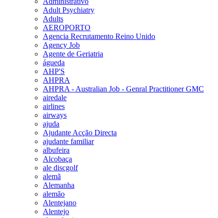
Administrativo
Adult Psychiatry
Adults
AEROPORTO
Agencia Recrutamento Reino Unido
Agency Job
Agente de Geriatria
águeda
AHP'S
AHPRA
AHPRA - Australian Job - Genral Practitioner GMC
airedale
airlines
airways
ajuda
Ajudante Acção Directa
ajudante familiar
albufeira
Alcobaça
ale discgolf
alemã
Alemanha
alemão
Alentejano
Alentejo