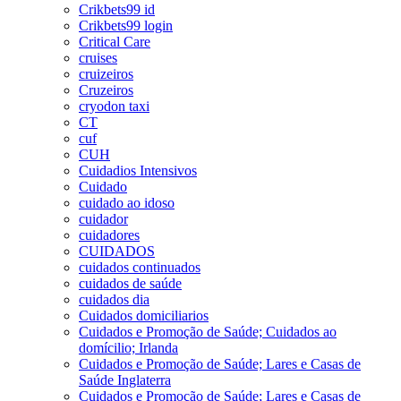
Crikbets99 id
Crikbets99 login
Critical Care
cruises
cruizeiros
Cruzeiros
cryodon taxi
CT
cuf
CUH
Cuidadios Intensivos
Cuidado
cuidado ao idoso
cuidador
cuidadores
CUIDADOS
cuidados continuados
cuidados de saúde
cuidados dia
Cuidados domiciliarios
Cuidados e Promoção de Saúde; Cuidados ao
domícilio; Irlanda
Cuidados e Promoção de Saúde; Lares e Casas de
Saúde Inglaterra
Cuidados e Promoção de Saúde; Lares e Casas de