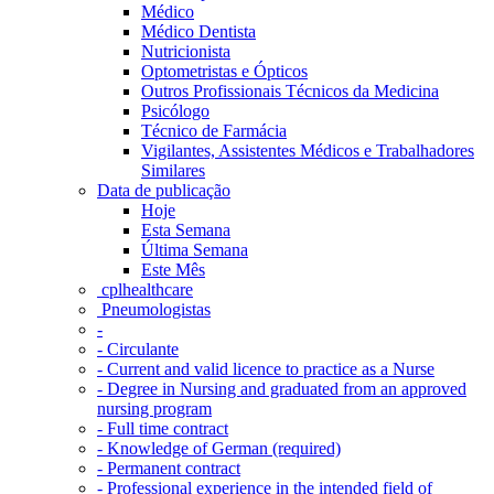
Médico
Médico Dentista
Nutricionista
Optometristas e Ópticos
Outros Profissionais Técnicos da Medicina
Psicólogo
Técnico de Farmácia
Vigilantes, Assistentes Médicos e Trabalhadores
Similares
Data de publicação
Hoje
Esta Semana
Última Semana
Este Mês
‎ cplhealthcare‬
Pneumologistas
-
- Circulante
- Current and valid licence to practice as a Nurse
- Degree in Nursing and graduated from an approved
nursing program
- Full time contract
- Knowledge of German (required)
- Permanent contract
- Professional experience in the intended field of