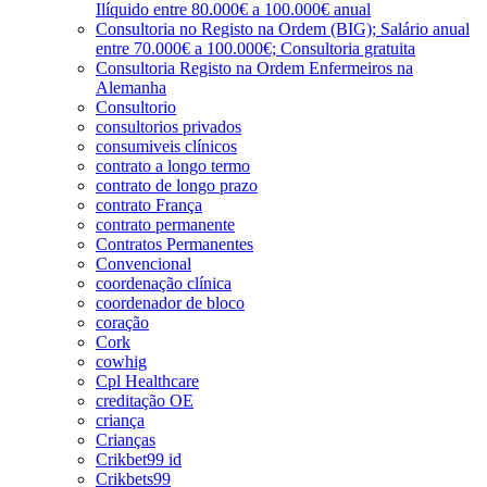
Ilíquido entre 80.000€ a 100.000€ anual
Consultoria no Registo na Ordem (BIG); Salário anual
entre 70.000€ a 100.000€; Consultoria gratuita
Consultoria Registo na Ordem Enfermeiros na
Alemanha
Consultorio
consultorios privados
consumiveis clínicos
contrato a longo termo
contrato de longo prazo
contrato França
contrato permanente
Contratos Permanentes
Convencional
coordenação clínica
coordenador de bloco
coração
Cork
cowhig
Cpl Healthcare
creditação OE
criança
Crianças
Crikbet99 id
Crikbets99