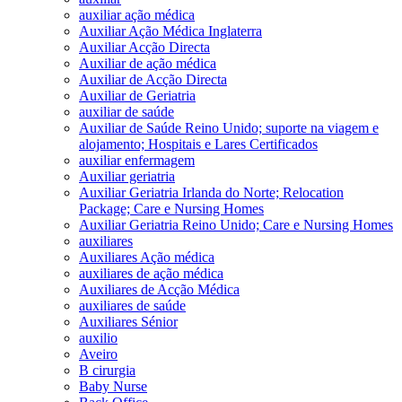
auxiliar ação médica
Auxiliar Ação Médica Inglaterra
Auxiliar Acção Directa
Auxiliar de ação médica
Auxiliar de Acção Directa
Auxiliar de Geriatria
auxiliar de saúde
Auxiliar de Saúde Reino Unido; suporte na viagem e
alojamento; Hospitais e Lares Certificados
auxiliar enfermagem
Auxiliar geriatria
Auxiliar Geriatria Irlanda do Norte; Relocation
Package; Care e Nursing Homes
Auxiliar Geriatria Reino Unido; Care e Nursing Homes
auxiliares
Auxiliares Ação médica
auxiliares de ação médica
Auxiliares de Acção Médica
auxiliares de saúde
Auxiliares Sénior
auxilio
Aveiro
B cirurgia
Baby Nurse