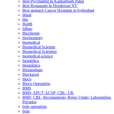
Best Psychiatrist In Kankarbagh Patna
Best Restaurant In Henderson NV
Best stomach Cancer Hospitals in hyderabad
bhpal
bhs
Big88
bilbao
Biochemie
biochemistry
biomedical
Biomedical Scientist
Biomedical Scientists
biomedical-science
biomédico
bioquímica
Birmingham
Blackpool
bloco
Bloco Operatório
BMS
BMS; APCT; ACSP; CBL; UK
BMS; CBL; Recrutamento; Reino Unido; Laboratórios
Privados
bolo operatório
bom