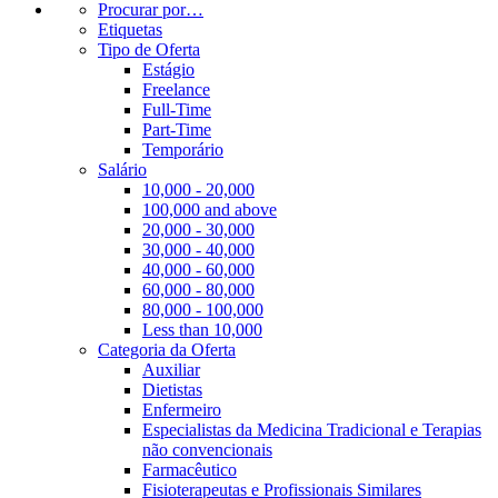
Procurar por…
Etiquetas
Tipo de Oferta
Estágio
Freelance
Full-Time
Part-Time
Temporário
Salário
10,000 - 20,000
100,000 and above
20,000 - 30,000
30,000 - 40,000
40,000 - 60,000
60,000 - 80,000
80,000 - 100,000
Less than 10,000
Categoria da Oferta
Auxiliar
Dietistas
Enfermeiro
Especialistas da Medicina Tradicional e Terapias
não convencionais
Farmacêutico
Fisioterapeutas e Profissionais Similares