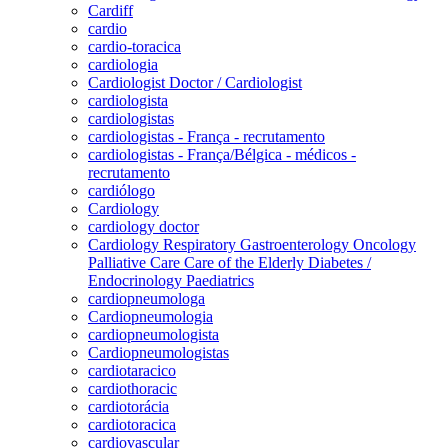
Cardiff
cardio
cardio-toracica
cardiologia
Cardiologist Doctor / Cardiologist
cardiologista
cardiologistas
cardiologistas - França - recrutamento
cardiologistas - França/Bélgica - médicos -
recrutamento
cardiólogo
Cardiology
cardiology doctor
Cardiology Respiratory Gastroenterology Oncology
Palliative Care Care of the Elderly Diabetes /
Endocrinology Paediatrics
cardiopneumologa
Cardiopneumologia
cardiopneumologista
Cardiopneumologistas
cardiotaracico
cardiothoracic
cardiotorácia
cardiotoracica
cardiovascular