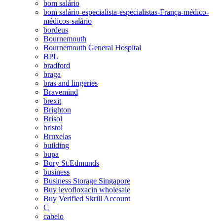
bom salário
bom salário-especialista-especialistas-França-médico-
médicos-salário
bordeus
Bournemouth
Bournemouth General Hospital
BPL
bradford
braga
bras and lingeries
Bravemind
brexit
Brighton
Brisol
bristol
Bruxelas
building
bupa
Bury St.Edmunds
business
Business Storage Singapore
Buy levofloxacin wholesale
Buy Verified Skrill Account
C
cabelo