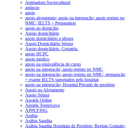
Animadora Sociocultural
anúncio
apoio
apoio alojamento; apoio na integração; apoio registo no
NMC; IELTS + Preparation
apoio ao domicilio
Apoio domiciliário
apoio domiciliário a idosos
Apoio Domiciliário Sénior
Apoio domiciliário. Geriatría.
apoio HCPC
apoio medico
apoio na equivalência do curso
apoio na integração; apoio registo no NMC
apoio na integração; apoio registo no NMC; preparação
+ exame IELTS suportados pelo hospital
apoio na integração; Hospital Privado de prestígio
Apoio no Alojamento
Apoio Sénior
Apotek Online
Apotek Terpercaya
APPLYING
Arabia
Arábia Saudita
Arábia Saudita Hospitais de Prestígio; Registo Gratuito;