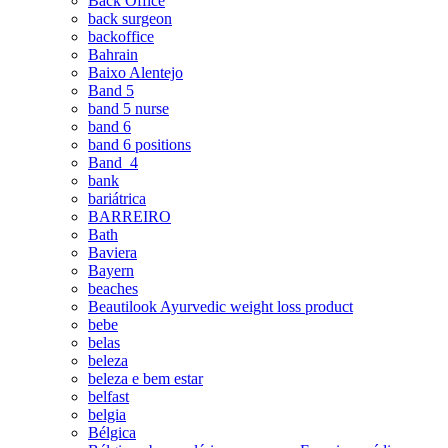
Back Office
back surgeon
backoffice
Bahrain
Baixo Alentejo
Band 5
band 5 nurse
band 6
band 6 positions
Band_4
bank
bariátrica
BARREIRO
Bath
Baviera
Bayern
beaches
Beautilook Ayurvedic weight loss product
bebe
belas
beleza
beleza e bem estar
belfast
belgia
Bélgica