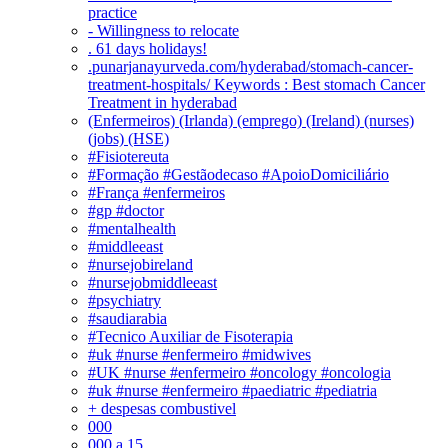
practice
- Willingness to relocate
. 61 days holidays!
.punarjanayurveda.com/hyderabad/stomach-cancer-
treatment-hospitals/ Keywords : Best stomach Cancer
Treatment in hyderabad
(Enfermeiros) (Irlanda) (emprego) (Ireland) (nurses)
(jobs) (HSE)
#Fisiotereuta
#Formação #Gestãodecaso #ApoioDomiciliário
#França #enfermeiros
#gp #doctor
#mentalhealth
#middleeast
#nursejobireland
#nursejobmiddleeast
#psychiatry
#saudiarabia
#Tecnico Auxiliar de Fisoterapia
#uk #nurse #enfermeiro #midwives
#UK #nurse #enfermeiro #oncology #oncologia
#uk #nurse #enfermeiro #paediatric #pediatria
+ despesas combustivel
000
000 a 15