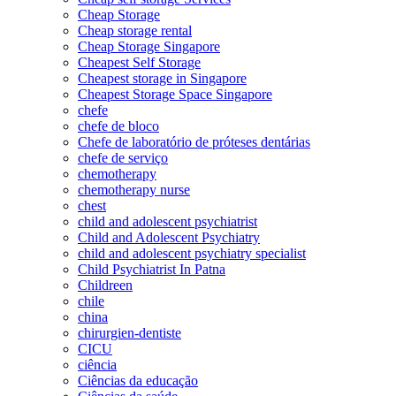
Cheap Storage
Cheap storage rental
Cheap Storage Singapore
Cheapest Self Storage
Cheapest storage in Singapore
Cheapest Storage Space Singapore
chefe
chefe de bloco
Chefe de laboratório de próteses dentárias
chefe de serviço
chemotherapy
chemotherapy nurse
chest
child and adolescent psychiatrist
Child and Adolescent Psychiatry
child and adolescent psychiatry specialist
Child Psychiatrist In Patna
Childreen
chile
china
chirurgien-dentiste
CICU
ciência
Ciências da educação