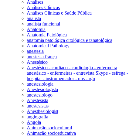
Análises
Análises Clínicas
Análises Clinicas e Saúde Pública
analista
analista funcional
Anatomia
Anatomia Patológica
anatomia patológica citológica e tanatológica
Anatomical Pathology
anestesia
anestesia frança
Anestésico
Anestésico - cardiaco - cardiologia - enfermeira
anestésico - enfermeiras - entrevista Skype - esfrega -
hospital - instrumentador - nhs - rgn
anestesiologia
Anestesiologista
anestesiologo
Anestesista
anestesistas
Anesthesiologist
angiografia
Angola
Animação sociocultural
Animação socioeducativa