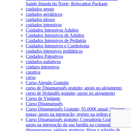
Saúde Irlanda do Norte; Relocation Package
cuidados gerais
cuidados geriátricos
cuidados idosos
cuidados intensivos
Cuidados Intensivos Adultos
Cuidados Intensivos de Adultos
Cuidados Intensivos de Pediatria
Cuidados Intensivos e Cardiologia
cuidados intensivos pediátricos
Cuidados Paleativos
cuidados paliativos
cuidaos intensivos
curativa
curso
Curso Alemão Gratuito
curso de Dinamarquês gratuito; apoio no alojamento
curso de Holandês gratuito; apoio no alojamento
Curso de Vigilante
Curso Dinamarquês
Curso Dinamarquês Gratuito; 95.000€ anual; Viagens
pagas; apoio na integração; registo na ordem gratuito
Curso Dinamarquês gratuito; Consultoria Gratuita;
apoio na integração da sua família na comunidade
dinamarquesa; salários atrativos; férias e subsído de