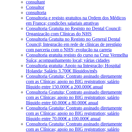
consultant
Consultor
consultoria
Consultoria e registo gratuitos na Ordem dos Médicos
em França; condições salariais atrativas
Consultoria Gratuita no Registo no Dental Council;
Organização com Clínicas do NHS
Consultoria Gratuita no Registo no General Dental
Council; Integração em rede de clínicas de prestígio
com parceria com o NHS; evolução na carreia
Consultoria gratuita registo do curso na Cruz Vermelha
Suíça; acompanhamento local; várias cidades
Consultoria gratuita; Apoio na Integração; Hospital
Holanda; Salário 3.700€ Ilíquidos/mês
Consultoria Gratuita; Contrato assinado diretamente
com as Clínicas; apoio no BIG registration; salário
Ilíquido entre 150.000€ a 200.000€ anual
Consultoria Gratuita; Contrato assinado diretamente
com as Clínicas; apoio no BIG registration; salário
Ilíquido entre 60.000€ a 80.000€ anual
Consultoria Gratuita; Contrato assinado diretamente
com as Clínicas; apoio no BIG registration; salário
Ilíquido entre 70.000€ a 100.000€ anual
Consultoria Gratuita; Contrato assinado diretamente
com as Clínicas; apoio no BIG registration; salário