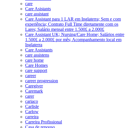
care
Care Asistants
care assistant
Care Assistant para 1 LAR em Inglaterra; Sem e com
experiência; Contrato Full Time diretamente com os
Lares; Salário mensal entre 1.500£ a 2.000£
Care Assistant UK; Nursing/Care Home; Salários entre
1.500£ a 2.000£ por mês; Acompanhamento local em
Inglaterra
Care Assistants
care assistens
care home
Care Homes
care support
career
career progression
Caregiver
Caremark
carer
cariaco
Carlisle
Carlow
carreira
Carreira Profissional
Casa de repouso