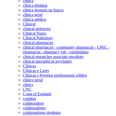
clinica
clinica dentária
clinica dentaria na frança
clínica geral
clínica médica
Clinical
clinical instructor
Clinical Nurse
Clinical Pathology
clinical pharmacist
clinical pharmacist - community pharmacist - GPhC -
pharmacist - pharmacy job - vaistininkas
clinical researcher associate oncology
clinical specialist in psychiatry
Clínicas
Clínicas e Lares
Clínicas e Projetos profissionais sólidos
clínico geral
clinics
CNC
Coast of England
coimbra
colaboradore
colaboradores
colaboradores dentistas