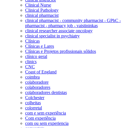
Clinical Nurse
Clinical Pathology
clinical pharmacist
clinical pharmacist - community pharmacist - GPhC -
pharmacist - pharmacy job - vaistininkas
clinical researcher associate oncology
clinical specialist in psychiatry
Clínicas
Clínicas e Lares
Clínicas e Projetos profissionais sólidos
clínico geral
clinics
CNC
Coast of England
coimbra
colaboradore
colaboradores
colaboradores dentistas
Colchester
colheitas
colorretal
com e sem experiência
Com experiência
com ou sem experiencia