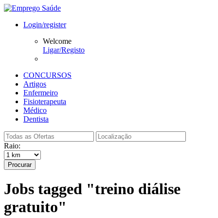
Login/register
Welcome
Ligar/Registo
CONCURSOS
Artigos
Enfermeiro
Fisioterapeuta
Médico
Dentista
Raio:
Procurar
Jobs tagged "treino diálise
gratuito"