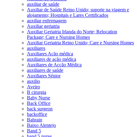
auxiliar de saúde
Auxiliar de Saúde Reino Unido; suporte na viagem e
alojamento; Hospitais e Lares Certificados
auxiliar enfermagem
Auxiliar geriatria
Auxiliar Geriatria Irlanda do Norte; Relocation
Package; Care e Nursing Homes
Auxiliar Geriatria Reino Unido; Care e Nursing Homes
auxiliares
Auxiliares Ação médica
auxiliares de ação médica
Auxiliares de Acção Médica
auxiliares de saúde
Auxiliares Sénior
auxilio
Aveiro
B cirurgia
Baby Nurse
Back Office
back surgeon
backoffice
Bahrain
Baixo Alentejo
Band 5
band 5 nurse