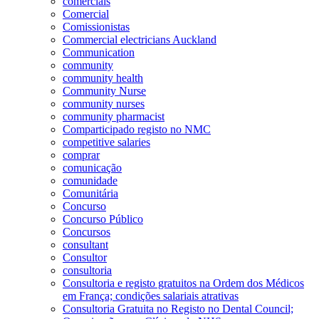
comerciais
Comercial
Comissionistas
Commercial electricians Auckland
Communication
community
community health
Community Nurse
community nurses
community pharmacist
Comparticipado registo no NMC
competitive salaries
comprar
comunicação
comunidade
Comunitária
Concurso
Concurso Público
Concursos
consultant
Consultor
consultoria
Consultoria e registo gratuitos na Ordem dos Médicos
em França; condições salariais atrativas
Consultoria Gratuita no Registo no Dental Council;