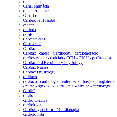
canal da mancha
Canal Farmácia
canal hospitalar
Canarias
Canbridge Hospital
cancer
canhota
capilar
Carcacavelos
Carcavelos
Cardiac
Cardiac - cardio - Cardiology - cardiothoracic -
cardiovascular - cath lab - CCU - CICU - perfusionist
Cardiac and Respiratory Physiology
Cardiac Nurses
Cardiac Physiology
cardiaco
cardiaco - cardiologia - enfermeira - hospital - inglaterra
- nurse - rgn - STAFF NURSE - cardiac - cardiology
Cardiff
cardio
cardio-toracica
cardiologia
Cardiologist Doctor / Cardiologist
cardiologista