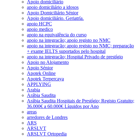
Apoio domiciliário
apoio domiciliário a idosos
Apoio Domiciliário Sénior
Apoio domiciliário. Geriatría.
apoio HCPC
apoio medico
apoio na equivalência do curso
apoio na integração; apoio registo no NMC
apoio na integração; apoio registo no NMC; preparação
+ exame IELTS suportados pelo hospital
apoio na integração; Hospital Privado de prestígio
Apoio no Alojamento
Apoio Sénior
Apotek Online
Apotek Terpercaya
APPLYING
Arabia
Arábia Saudita
Arábia Saudita Hospitais de Prestígio; Registo Gratuito;
36.000€ a 60.000€ Líquidos por Ano
areas
arredores de Londres
ARS
ARSLVT
ARSLVT Ortopedia