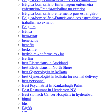
Bélgica-bom salário-Enfermagem-enfermeira-
enfermeiro-Francia-trabalhar no exterior
Bélgica-bom salário-enfermeiro-país estrangeiro
Bélgica-bom salário-Francia-médicos especialista-
trabalhar no exterior
Belgium
Bélica
bem-estar
benefícios
benefits
berkshire
berkshire - enfermeiro - lar
Berlim
best Electricians in Auckland
best Electricians in North Shore
best Gynecologist in kolkata
best Gynecologist in kolkata for normal delivery
best personnel
Best Psychiatrist In Kankarbagh Patna
Best Restaurant In Henderson NV
Best stomach Cancer Hospitals in hyderabad
bhpal
bhs
Big88