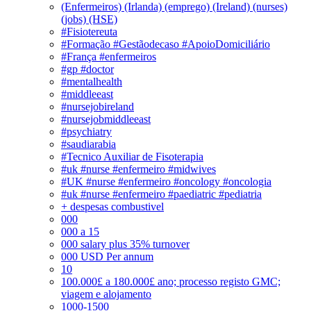
(Enfermeiros) (Irlanda) (emprego) (Ireland) (nurses)
(jobs) (HSE)
#Fisiotereuta
#Formação #Gestãodecaso #ApoioDomiciliário
#França #enfermeiros
#gp #doctor
#mentalhealth
#middleeast
#nursejobireland
#nursejobmiddleeast
#psychiatry
#saudiarabia
#Tecnico Auxiliar de Fisoterapia
#uk #nurse #enfermeiro #midwives
#UK #nurse #enfermeiro #oncology #oncologia
#uk #nurse #enfermeiro #paediatric #pediatria
+ despesas combustivel
000
000 a 15
000 salary plus 35% turnover
000 USD Per annum
10
100.000£ a 180.000£ ano; processo registo GMC;
viagem e alojamento
1000-1500