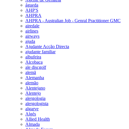
águeda
AHP'S
AHPRA
AHPRA - Australian Job - Genral Practitioner GMC
airedale
airlines
airways
ajuda
Ajudante Acção Directa
ajudante familiar
albufeira
Alcobaça
ale discgolf
alemã
Alemanha
alemão
Alentejano
Alentejo
alergologia
alergologista
algarve
Algés
Allied Health
Almada