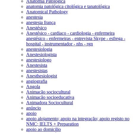
Anatomia Patológica
anatomia patológica citológica e tanatológica
Anatomical Pathology
anestesia
anestesia frança
Anestésico
Anestésico - cardiaco - cardiologia - enfermeira
anestésico - enfermeiras - entrevista Skype - esfrega -
hospital - instrumentador - nhs - rgn
anestesiologia
Anestesiologista
anestesiologo
Anestesista
anestesistas
Anesthesiologist
angiografia
Angola
Animação sociocultural
Animação socioeducativa
Animadora Sociocultural
anúncio
apoio
apoio alojamento; apoio na integração; apoio registo no
NMC; IELTS + Preparation
apoio ao domicilio