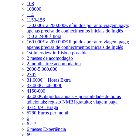
108
108000
114
1150-156
130.000€ a 200.000€ ilíquidos por ano; viagem paga;
apenas precisa de conhecimentos iniciais de Inglês
150 a 240€ à hora
160.000€ a 200.000€ ilíquidos por ano; viagem paga;
apenas precisa de conhecimentos iniciais de Inglês
1st Interview in Lisboa possible
2 meses de acomodação
2 months free accomodation
2000-5.000.000
2305
31.000€ + Horas Extra
33.000€ - 46.000€
4150-000
42.000€ ilíquidos anuais + possibilidade de horas
adicionais; registo NMBI gratuito; viagem paga
4715-091 Braga
5780 Euros per month
6
6 e 7
6 meses Experiência
69