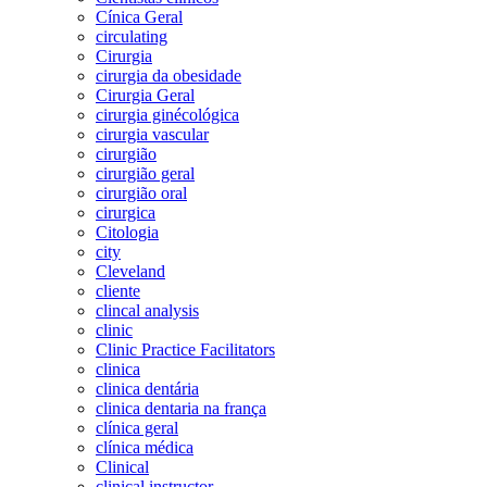
Cínica Geral
circulating
Cirurgia
cirurgia da obesidade
Cirurgia Geral
cirurgia ginécológica
cirurgia vascular
cirurgião
cirurgião geral
cirurgião oral
cirurgica
Citologia
city
Cleveland
cliente
clincal analysis
clinic
Clinic Practice Facilitators
clinica
clinica dentária
clinica dentaria na frança
clínica geral
clínica médica
Clinical
clinical instructor