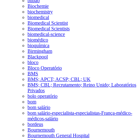
bilbao
Biochemie
biochemistry
biomedical
Biomedical Scientist
Biomedical Scientists
biomedical-science
biomédico
bioquímica
Birmingham
Blackpool
bloco
Bloco Operatório
BMS
BMS; APCT; ACSP; CBL; UK
BMS; CBL; Recrutamento; Reino Unido; Laboratórios
Privados
bolo operatório
bom
bom salário
bom salário-especialista-especialistas-França-médico-
médicos-salário
bordeus
Bournemouth
Bournemouth General Hospital