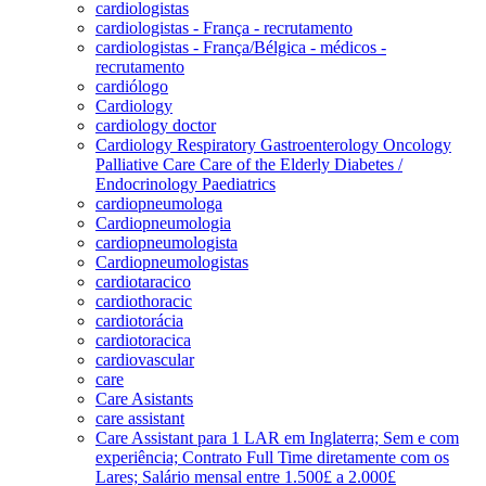
cardiologistas
cardiologistas - França - recrutamento
cardiologistas - França/Bélgica - médicos -
recrutamento
cardiólogo
Cardiology
cardiology doctor
Cardiology Respiratory Gastroenterology Oncology
Palliative Care Care of the Elderly Diabetes /
Endocrinology Paediatrics
cardiopneumologa
Cardiopneumologia
cardiopneumologista
Cardiopneumologistas
cardiotaracico
cardiothoracic
cardiotorácia
cardiotoracica
cardiovascular
care
Care Asistants
care assistant
Care Assistant para 1 LAR em Inglaterra; Sem e com
experiência; Contrato Full Time diretamente com os
Lares; Salário mensal entre 1.500£ a 2.000£