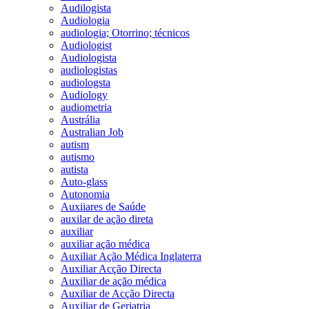
Audilogista
Audiologia
audiologia; Otorrino; técnicos
Audiologist
Audiologista
audiologistas
audiologsta
Audiology
audiometria
Austrália
Australian Job
autism
autismo
autista
Auto-glass
Autonomia
Auxiiares de Saúde
auxilar de ação direta
auxiliar
auxiliar ação médica
Auxiliar Ação Médica Inglaterra
Auxiliar Acção Directa
Auxiliar de ação médica
Auxiliar de Acção Directa
Auxiliar de Geriatria