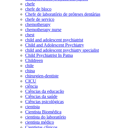
chefe
chefe de bloco
Chefe de laboratório de próteses dentárias
chefe de serviço
chemotherapy
chemotherapy nurse
chest
child and adolescent psychiatrist
Child and Adolescent Psychiatry
child and adolescent psychiatry specialist
Child Psychiatrist In Patna
Childreen
chile
china
chirurgien-dentiste
CICU
ciência
Ciências da educação
Ciências da saúde
Ciências psicológicas
cientista
Cientista Biomédica
cientista do laboratório
cientista médico
Cientistas clínicos