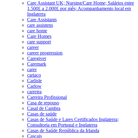
Care Assistant UK; Nursing/Care Home; Salários entre
1.500£ a 2.000£ por mês; Acompanhamento local em
Inglaterra
Care Assistants
care assistens
care home
Care Homes
care support
career
career progression
Caregiver
Caremark
carer
cariaco
Carlisle
Carlow
carreira
Carreira Profissional
Casa de repouso
Casal de Cambra
Casas de saúde
Casas de Saúde e Lares Certificados Inglaterra;
Consultoria em Portugal e Inglaterra
Casas de Saúde República da Irlanda
Cascais