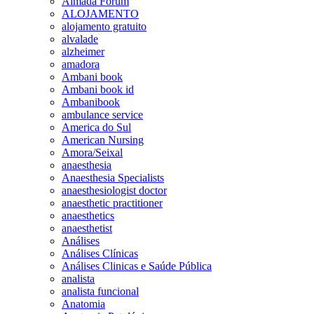
Almada Forum
ALOJAMENTO
alojamento gratuito
alvalade
alzheimer
amadora
Ambani book
Ambani book id
Ambanibook
ambulance service
America do Sul
American Nursing
Amora/Seixal
anaesthesia
Anaesthesia Specialists
anaesthesiologist doctor
anaesthetic practitioner
anaesthetics
anaesthetist
Análises
Análises Clínicas
Análises Clinicas e Saúde Pública
analista
analista funcional
Anatomia