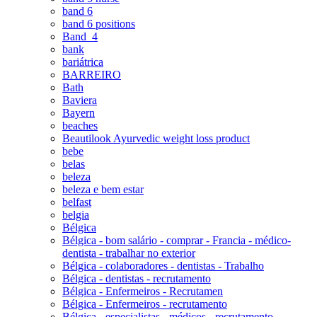
band 6
band 6 positions
Band_4
bank
bariátrica
BARREIRO
Bath
Baviera
Bayern
beaches
Beautilook Ayurvedic weight loss product
bebe
belas
beleza
beleza e bem estar
belfast
belgia
Bélgica
Bélgica - bom salário - comprar - Francia - médico-
dentista - trabalhar no exterior
Bélgica - colaboradores - dentistas - Trabalho
Bélgica - dentistas - recrutamento
Bélgica - Enfermeiros - Recrutamen
Bélgica - Enfermeiros - recrutamento
Bélgica - especialistas - médicos - recrutamento