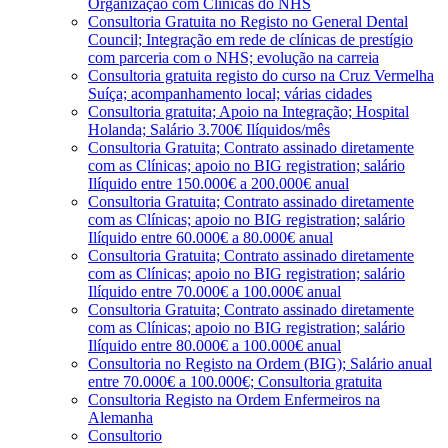
Organização com Clínicas do NHS
Consultoria Gratuita no Registo no General Dental
Council; Integração em rede de clínicas de prestígio
com parceria com o NHS; evolução na carreia
Consultoria gratuita registo do curso na Cruz Vermelha
Suíça; acompanhamento local; várias cidades
Consultoria gratuita; Apoio na Integração; Hospital
Holanda; Salário 3.700€ Ilíquidos/mês
Consultoria Gratuita; Contrato assinado diretamente
com as Clínicas; apoio no BIG registration; salário
Ilíquido entre 150.000€ a 200.000€ anual
Consultoria Gratuita; Contrato assinado diretamente
com as Clínicas; apoio no BIG registration; salário
Ilíquido entre 60.000€ a 80.000€ anual
Consultoria Gratuita; Contrato assinado diretamente
com as Clínicas; apoio no BIG registration; salário
Ilíquido entre 70.000€ a 100.000€ anual
Consultoria Gratuita; Contrato assinado diretamente
com as Clínicas; apoio no BIG registration; salário
Ilíquido entre 80.000€ a 100.000€ anual
Consultoria no Registo na Ordem (BIG); Salário anual
entre 70.000€ a 100.000€; Consultoria gratuita
Consultoria Registo na Ordem Enfermeiros na
Alemanha
Consultorio