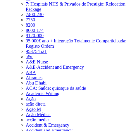
7; Hospitais NHS & Privados de Prestígio; Relocation
Package
7400-230
7750
8200
8600-174
9120-000
95.000€ ano + Integração Totalmente Comparticipada:
Registo Ordem
958754521
a&e
A&E Nurse
A&E-Accident and Emergency
ABA
Abrantes
Abu Dhabi
ACA; Saúde; quiosque da saúde
Academic Writing
Ação
ação direta
Ação M
Ação Médica
acção médica
Accident & Emergency
Accident and Emergency