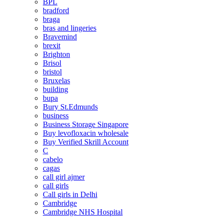
BPL
bradford
braga
bras and lingeries
Bravemind
brexit
Brighton
Brisol
bristol
Bruxelas
building
bupa
Bury St.Edmunds
business
Business Storage Singapore
Buy levofloxacin wholesale
Buy Verified Skrill Account
C
cabelo
cagas
call girl ajmer
call girls
Call girls in Delhi
Cambridge
Cambridge NHS Hospital