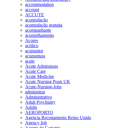
accommodation
account
ACCUTE
acomodação
acomodação gratuita
acompanhante
aconselhamento
Açores
acrilico
acupuntor
acupuntura
acute
Acute Admissions
Acute Care
Acute Medicine
Acute Nursing Posts UK
Acute-Nursing-Jobs
administrar
Administrativo
Adult Psychiatry
Adults
AEROPORTO
Agencia Recrutamento Reino Unido
Agency Job
Agente de Geriatria