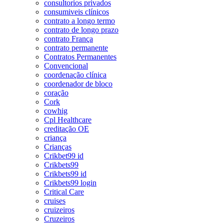
consultorios privados
consumiveis clínicos
contrato a longo termo
contrato de longo prazo
contrato França
contrato permanente
Contratos Permanentes
Convencional
coordenação clínica
coordenador de bloco
coração
Cork
cowhig
Cpl Healthcare
creditação OE
criança
Crianças
Crikbet99 id
Crikbets99
Crikbets99 id
Crikbets99 login
Critical Care
cruises
cruizeiros
Cruzeiros