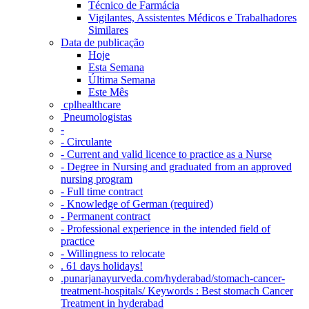
Técnico de Farmácia
Vigilantes, Assistentes Médicos e Trabalhadores
Similares
Data de publicação
Hoje
Esta Semana
Última Semana
Este Mês
‎ cplhealthcare‬
Pneumologistas
-
- Circulante
- Current and valid licence to practice as a Nurse
- Degree in Nursing and graduated from an approved
nursing program
- Full time contract
- Knowledge of German (required)
- Permanent contract
- Professional experience in the intended field of
practice
- Willingness to relocate
. 61 days holidays!
.punarjanayurveda.com/hyderabad/stomach-cancer-
treatment-hospitals/ Keywords : Best stomach Cancer
Treatment in hyderabad