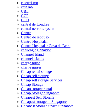
cateterismo
cath lab
CBL
CCP
CCU
central de Londres
central nervous system
Centro
Centro de repouso
Centro Hospitalar
Centro Hospitalar Cova da Beira
challenging bhavior
Channel Island
channel islands
charge nurse
charge nurses
Cheap rental storage
Cheap self storage
Cheap self storage Services
Cheap Storage
Cheap storage rental
Cheap Storage Singapore
Cheapest Self Storage
Cheapest storage in Singapore
Cheapest Storage Space Singapore