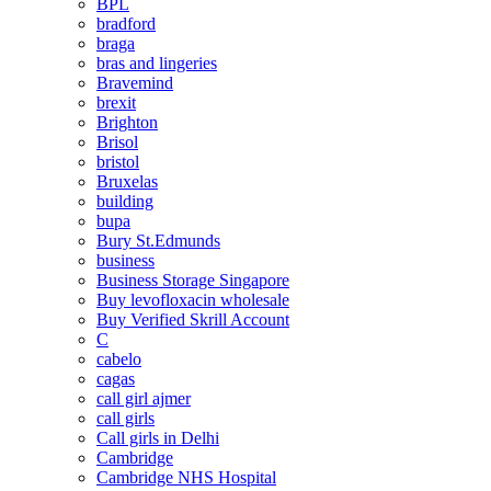
BPL
bradford
braga
bras and lingeries
Bravemind
brexit
Brighton
Brisol
bristol
Bruxelas
building
bupa
Bury St.Edmunds
business
Business Storage Singapore
Buy levofloxacin wholesale
Buy Verified Skrill Account
C
cabelo
cagas
call girl ajmer
call girls
Call girls in Delhi
Cambridge
Cambridge NHS Hospital