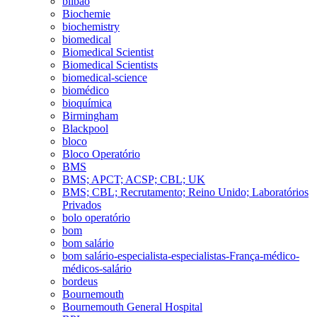
bilbao
Biochemie
biochemistry
biomedical
Biomedical Scientist
Biomedical Scientists
biomedical-science
biomédico
bioquímica
Birmingham
Blackpool
bloco
Bloco Operatório
BMS
BMS; APCT; ACSP; CBL; UK
BMS; CBL; Recrutamento; Reino Unido; Laboratórios
Privados
bolo operatório
bom
bom salário
bom salário-especialista-especialistas-França-médico-
médicos-salário
bordeus
Bournemouth
Bournemouth General Hospital