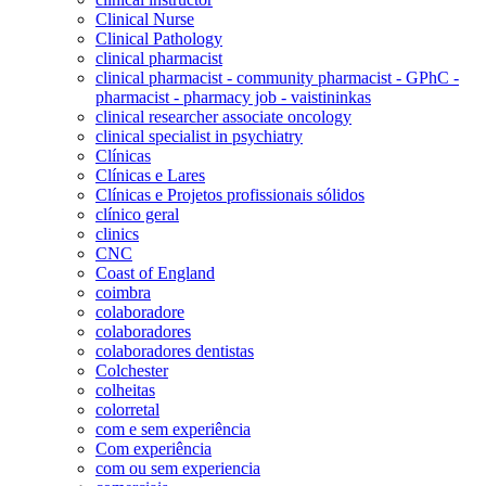
Clinical Nurse
Clinical Pathology
clinical pharmacist
clinical pharmacist - community pharmacist - GPhC -
pharmacist - pharmacy job - vaistininkas
clinical researcher associate oncology
clinical specialist in psychiatry
Clínicas
Clínicas e Lares
Clínicas e Projetos profissionais sólidos
clínico geral
clinics
CNC
Coast of England
coimbra
colaboradore
colaboradores
colaboradores dentistas
Colchester
colheitas
colorretal
com e sem experiência
Com experiência
com ou sem experiencia