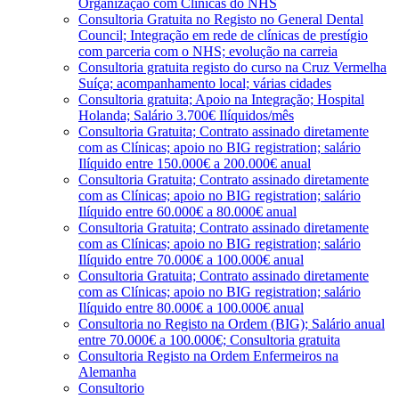
Organização com Clínicas do NHS
Consultoria Gratuita no Registo no General Dental
Council; Integração em rede de clínicas de prestígio
com parceria com o NHS; evolução na carreia
Consultoria gratuita registo do curso na Cruz Vermelha
Suíça; acompanhamento local; várias cidades
Consultoria gratuita; Apoio na Integração; Hospital
Holanda; Salário 3.700€ Ilíquidos/mês
Consultoria Gratuita; Contrato assinado diretamente
com as Clínicas; apoio no BIG registration; salário
Ilíquido entre 150.000€ a 200.000€ anual
Consultoria Gratuita; Contrato assinado diretamente
com as Clínicas; apoio no BIG registration; salário
Ilíquido entre 60.000€ a 80.000€ anual
Consultoria Gratuita; Contrato assinado diretamente
com as Clínicas; apoio no BIG registration; salário
Ilíquido entre 70.000€ a 100.000€ anual
Consultoria Gratuita; Contrato assinado diretamente
com as Clínicas; apoio no BIG registration; salário
Ilíquido entre 80.000€ a 100.000€ anual
Consultoria no Registo na Ordem (BIG); Salário anual
entre 70.000€ a 100.000€; Consultoria gratuita
Consultoria Registo na Ordem Enfermeiros na
Alemanha
Consultorio