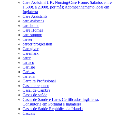
Care Assistant UK; Nursing/Care Home; Salários entre
1.500£ a 2.000£ por mês; Acompanhamento local em
Inglaterra
Care Assistants
care assistens
care home
Care Homes
care support
career
career progression
Caregiver
Caremark
carer
cariaco
Carlisle
Carlow
carreira
Carreira Profissional
Casa de repouso
Casal de Cambra
Casas de saúde
Casas de Saúde e Lares Certificados Inglaterra;
Consultoria em Portugal e Inglaterra
Casas de Saúde República da Irlanda
Cascais