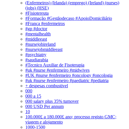
(Enfermeiros) (Irlanda) (emprego) (Ireland) (nurses)
(jobs) (HSE)
#Fisiotereuta
#Formação #Gestãodecaso #ApoioDomiciliário
#França #enfermeiros
#gp #doctor
#mentalhealth
#middleeast
#nursejobireland
#nursejobmiddleeast
#psychiatry
#saudiarabia
#Tecnico Auxiliar de Fisoterapia
#uk #nurse #enfermeiro #midwives
#UK #nurse #enfermeiro #oncology #oncologia
#uk #nurse #enfermeiro #paediatric #pediatria
+ despesas combustivel
000
000 a 15
000 salary plus 35% turnover
000 USD Per annum
10
100.000£ a 180.000£ ano; processo registo GMC;
viagem e alojamento
1000-1500