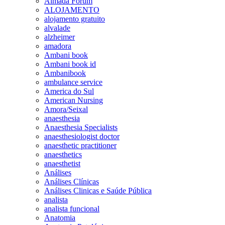
Almada Forum
ALOJAMENTO
alojamento gratuito
alvalade
alzheimer
amadora
Ambani book
Ambani book id
Ambanibook
ambulance service
America do Sul
American Nursing
Amora/Seixal
anaesthesia
Anaesthesia Specialists
anaesthesiologist doctor
anaesthetic practitioner
anaesthetics
anaesthetist
Análises
Análises Clínicas
Análises Clinicas e Saúde Pública
analista
analista funcional
Anatomia