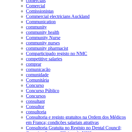
comerciais
Comercial
Comissionistas
Commercial electricians Auckland
Communication
community
community health
Community Nurse
community nurses
community pharmacist
Comparticipado registo no NMC
competitive salaries
comprar
comunicação
comunidade
Comunitária
Concurso
Concurso Público
Concursos
consultant
Consultor
consultoria
Consultoria e registo gratuitos na Ordem dos Médicos
em França; condições salariais atrativas
Consultoria Gratuita no Registo no Dental Council;