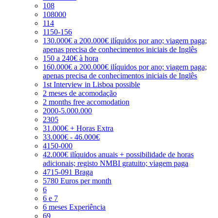
108
108000
114
1150-156
130.000€ a 200.000€ ilíquidos por ano; viagem paga;
apenas precisa de conhecimentos iniciais de Inglês
150 a 240€ à hora
160.000€ a 200.000€ ilíquidos por ano; viagem paga;
apenas precisa de conhecimentos iniciais de Inglês
1st Interview in Lisboa possible
2 meses de acomodação
2 months free accomodation
2000-5.000.000
2305
31.000€ + Horas Extra
33.000€ - 46.000€
4150-000
42.000€ ilíquidos anuais + possibilidade de horas
adicionais; registo NMBI gratuito; viagem paga
4715-091 Braga
5780 Euros per month
6
6 e 7
6 meses Experiência
69