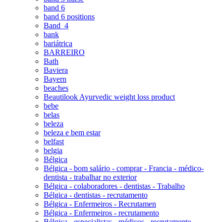
band 6
band 6 positions
Band_4
bank
bariátrica
BARREIRO
Bath
Baviera
Bayern
beaches
Beautilook Ayurvedic weight loss product
bebe
belas
beleza
beleza e bem estar
belfast
belgia
Bélgica
Bélgica - bom salário - comprar - Francia - médico-
dentista - trabalhar no exterior
Bélgica - colaboradores - dentistas - Trabalho
Bélgica - dentistas - recrutamento
Bélgica - Enfermeiros - Recrutamen
Bélgica - Enfermeiros - recrutamento
Bélgica - especialistas - médicos - recrutamento