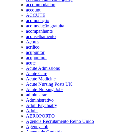
accommodation
account
ACCUTE
acomodação
acomodação gratuita
acompanhante
aconselhamento
Açores
acrilico
acupuntor
acupuntura
acute
Acute Admissions
Acute Care
Acute Medicine
Acute Nursing Posts UK
Acute-Nursing-Jobs
administrar
Administrativo
Adult Psychiatry
Adults
AEROPORTO
Agencia Recrutamento Reino Unido
Agency Job
Agente de Geriatria