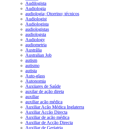
Audilogista
Audiologia
audiologia; Otorrino; técnicos
Audiologist
Audiologista
audiologistas
audiologsta
Audiology
audiometria
Austrália
Australian Job
autism
autismo
autista
Auto-glass
Autonomia
Auxiiares de Saúde
auxilar de ação direta
auxiliar
auxiliar ação médica
Auxiliar Ação Médica Inglaterra
Auxiliar Acção Directa
Auxiliar de ação médica
Auxiliar de Acção Directa
Auxiliar de Geriatria