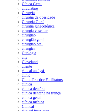
Cínica Geral
circulating
Cirurgia
cirurgia da obesidade
Cirurgia Geral
cirurgia ginécológica
cirurgia vascular
cirurgião
cirurgião geral
cirurgião oral
cirurgica
Citologia
city
Cleveland
cliente
clincal analysis
clinic
Clinic Practice Facilitators
clinica
clinica dentária
clinica dentaria na frança
clínica geral
clínica médica
Clinical
clinical instructor