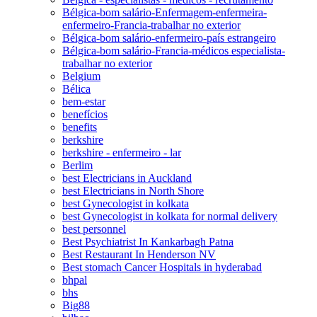
Bélgica-bom salário-Enfermagem-enfermeira-
enfermeiro-Francia-trabalhar no exterior
Bélgica-bom salário-enfermeiro-país estrangeiro
Bélgica-bom salário-Francia-médicos especialista-
trabalhar no exterior
Belgium
Bélica
bem-estar
benefícios
benefits
berkshire
berkshire - enfermeiro - lar
Berlim
best Electricians in Auckland
best Electricians in North Shore
best Gynecologist in kolkata
best Gynecologist in kolkata for normal delivery
best personnel
Best Psychiatrist In Kankarbagh Patna
Best Restaurant In Henderson NV
Best stomach Cancer Hospitals in hyderabad
bhpal
bhs
Big88