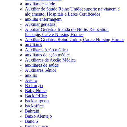
auxiliar de saúde
Auxiliar de Saúde Reino Unido; suporte na viagem e
alojamento; Hospitais e Lares Certificados
auxiliar enfermagem
Auxiliar geriatria
Auxiliar Geriatria Irlanda do Norte; Relocation
Package; Care e Nursing Homes
Auxiliar Geriatria Reino Unido; Care e Nursing Homes
auxiliares
Auxiliares Ação médica
auxiliares de ação médica
Auxiliares de Acção Médica
auxiliares de saúde
Auxiliares Sénior
auxilio
Aveiro
B cirurgia
Baby Nurse
Back Office
back surgeon
backoffice
Bahrain
Baixo Alentejo
Band 5
band 5 nurse