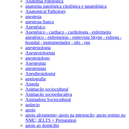
Anatomia Patológica
anatomia patológica citológica e tanatológica
Anatomical Pathology
anestesia
anestesia frança
Anestésico
Anestésico - cardiaco - cardiologia - enfermeira
anestésico - enfermeiras - entrevista Skype - esfrega -
hospital - instrumentador - nhs - rgn
anestesiologia
Anestesiologista
anestesiologo
Anestesista
anestesistas
Anesthesiologist
angiografia
Angola
Animação sociocultural
Animação socioeducativa
Animadora Sociocultural
anúncio
apoio
apoio alojamento; apoio na integração; apoio registo no
NMC; IELTS + Preparation
apoio ao domicilio