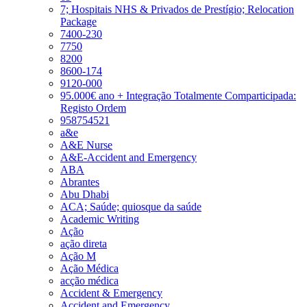
7; Hospitais NHS & Privados de Prestígio; Relocation
Package
7400-230
7750
8200
8600-174
9120-000
95.000€ ano + Integração Totalmente Comparticipada:
Registo Ordem
958754521
a&e
A&E Nurse
A&E-Accident and Emergency
ABA
Abrantes
Abu Dhabi
ACA; Saúde; quiosque da saúde
Academic Writing
Ação
ação direta
Ação M
Ação Médica
acção médica
Accident & Emergency
Accident and Emergency