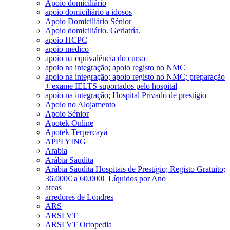
Apoio domiciliário
apoio domiciliário a idosos
Apoio Domiciliário Sénior
Apoio domiciliário. Geriatría.
apoio HCPC
apoio medico
apoio na equivalência do curso
apoio na integração; apoio registo no NMC
apoio na integração; apoio registo no NMC; preparação
+ exame IELTS suportados pelo hospital
apoio na integração; Hospital Privado de prestígio
Apoio no Alojamento
Apoio Sénior
Apotek Online
Apotek Terpercaya
APPLYING
Arabia
Arábia Saudita
Arábia Saudita Hospitais de Prestígio; Registo Gratuito;
36.000€ a 60.000€ Líquidos por Ano
areas
arredores de Londres
ARS
ARSLVT
ARSLVT Ortopedia