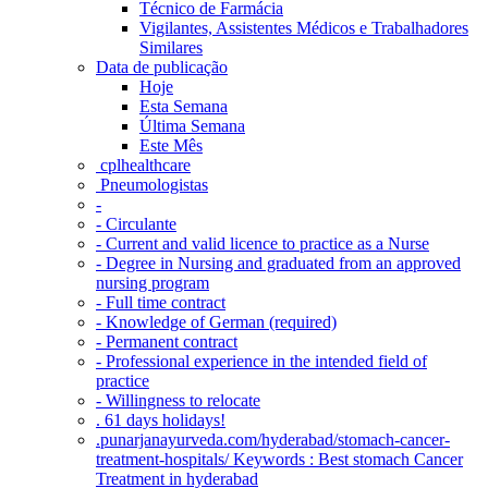
Técnico de Farmácia
Vigilantes, Assistentes Médicos e Trabalhadores
Similares
Data de publicação
Hoje
Esta Semana
Última Semana
Este Mês
‎ cplhealthcare‬
Pneumologistas
-
- Circulante
- Current and valid licence to practice as a Nurse
- Degree in Nursing and graduated from an approved
nursing program
- Full time contract
- Knowledge of German (required)
- Permanent contract
- Professional experience in the intended field of
practice
- Willingness to relocate
. 61 days holidays!
.punarjanayurveda.com/hyderabad/stomach-cancer-
treatment-hospitals/ Keywords : Best stomach Cancer
Treatment in hyderabad