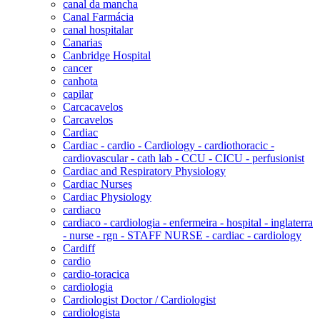
canal da mancha
Canal Farmácia
canal hospitalar
Canarias
Canbridge Hospital
cancer
canhota
capilar
Carcacavelos
Carcavelos
Cardiac
Cardiac - cardio - Cardiology - cardiothoracic -
cardiovascular - cath lab - CCU - CICU - perfusionist
Cardiac and Respiratory Physiology
Cardiac Nurses
Cardiac Physiology
cardiaco
cardiaco - cardiologia - enfermeira - hospital - inglaterra
- nurse - rgn - STAFF NURSE - cardiac - cardiology
Cardiff
cardio
cardio-toracica
cardiologia
Cardiologist Doctor / Cardiologist
cardiologista