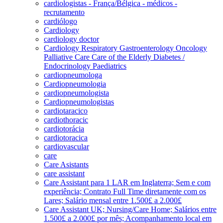
cardiologistas - França/Bélgica - médicos -
recrutamento
cardiólogo
Cardiology
cardiology doctor
Cardiology Respiratory Gastroenterology Oncology
Palliative Care Care of the Elderly Diabetes /
Endocrinology Paediatrics
cardiopneumologa
Cardiopneumologia
cardiopneumologista
Cardiopneumologistas
cardiotaracico
cardiothoracic
cardiotorácia
cardiotoracica
cardiovascular
care
Care Asistants
care assistant
Care Assistant para 1 LAR em Inglaterra; Sem e com
experiência; Contrato Full Time diretamente com os
Lares; Salário mensal entre 1.500£ a 2.000£
Care Assistant UK; Nursing/Care Home; Salários entre
1.500£ a 2.000£ por mês; Acompanhamento local em