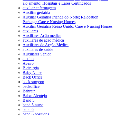
alojamento; Hospitais e Lares Certificados
auxiliar enfermagem
Auxiliar geriatria
Auxiliar Geriatria Irlanda do Norte; Relocation
Package; Care e Nursing Homes
Auxiliar Geriatria Reino Unido; Care e Nursing Homes
auxiliares
Auxiliares Ação médica
auxiliares de ação médica
Auxiliares de Acção Médica
auxiliares de saúde
Auxiliares Sénior
auxilio
Aveiro
B cirurgia
Baby Nurse
Back Office
back surgeon
backoffice
Bahrain
Baixo Alentejo
Band 5
band 5 nurse
band 6
band 6 positions