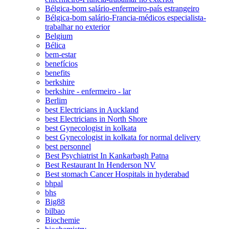
Bélgica-bom salário-enfermeiro-país estrangeiro
Bélgica-bom salário-Francia-médicos especialista-
trabalhar no exterior
Belgium
Bélica
bem-estar
benefícios
benefits
berkshire
berkshire - enfermeiro - lar
Berlim
best Electricians in Auckland
best Electricians in North Shore
best Gynecologist in kolkata
best Gynecologist in kolkata for normal delivery
best personnel
Best Psychiatrist In Kankarbagh Patna
Best Restaurant In Henderson NV
Best stomach Cancer Hospitals in hyderabad
bhpal
bhs
Big88
bilbao
Biochemie