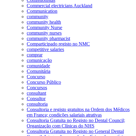
Comissionistas
Commercial electricians Auckland
Communication
community
community health
Community Nurse
community nurses
community pharmacist
Comparticipado registo no NMC
competitive salaries
comprar
comunicação
comunidade
Comunitária
Concurso
Concurso Público
Concursos
consultant
Consultor
consultoria
Consultoria e registo gratuitos na Ordem dos Médicos
em França; condições salariais atrativas
Consultoria Gratuita no Registo no Dental Council;
Organização com Clínicas do NHS
Consultoria Gratuita no Registo no General Dental