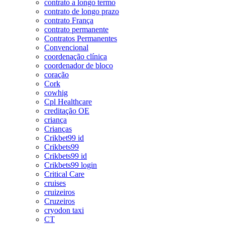
contrato a longo termo
contrato de longo prazo
contrato França
contrato permanente
Contratos Permanentes
Convencional
coordenação clínica
coordenador de bloco
coração
Cork
cowhig
Cpl Healthcare
creditação OE
criança
Crianças
Crikbet99 id
Crikbets99
Crikbets99 id
Crikbets99 login
Critical Care
cruises
cruizeiros
Cruzeiros
cryodon taxi
CT