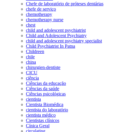
Chefe de laboratório de próteses dentárias
chefe de serviço
chemotherapy
chemotherapy nurse
chest
child and adolescent psychiatrist
Child and Adolescent Psychiatry
child and adolescent psychiatry specialist
Child Psychiatrist In Patna
Childreen
chile
china
chirurgien-dentiste
CICU
ciência
Ciências da educação
Ciências da saúde
Ciências psicológicas
cientista
Cientista Biomédica
cientista do laboratório
cientista médico
Cientistas clínicos
Cínica Geral
circulating