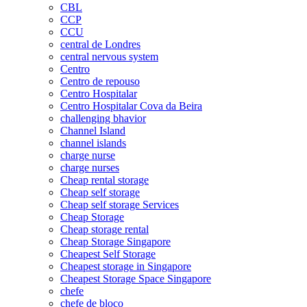
CBL
CCP
CCU
central de Londres
central nervous system
Centro
Centro de repouso
Centro Hospitalar
Centro Hospitalar Cova da Beira
challenging bhavior
Channel Island
channel islands
charge nurse
charge nurses
Cheap rental storage
Cheap self storage
Cheap self storage Services
Cheap Storage
Cheap storage rental
Cheap Storage Singapore
Cheapest Self Storage
Cheapest storage in Singapore
Cheapest Storage Space Singapore
chefe
chefe de bloco