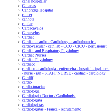
canal hospitalar
Canarias
Canbridge Hospital
cancer
canhota
capilar
Carcacavelos
Carcavelos
Cardiac
Cardiac - cardio - Cardiology - cardiothoracic -
cardiovascular - cath lab - CCU - CICU - perfusionist
Cardiac and Respiratory Physiology
Cardiac Nurses
Cardiac Physiology
cardiaco
cardiaco - cardiologia - enfermeira - hospital - inglaterra
- nurse - rgn - STAFF NURSE - cardiac - cardiology
Cardiff
cardio
cardio-toracica
cardiologia
Cardiologist Doctor / Cardiologist
cardiologista
cardiologistas
cardiologistas - França - recrutamento