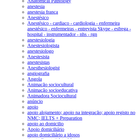
Anatomical Pathology
anestesia
anestesia frança
Anestésico
Anestésico - cardiaco - cardiologia - enfermeira
anestésico - enfermeiras - entrevista Skype - esfrega -
hospital - instrumentador - nhs - rgn
anestesiologia
Anestesiologista
anestesiologo
Anestesista
anestesistas
Anesthesiologist
angiografia
Angola
Animação sociocultural
Animação socioeducativa
Animadora Sociocultural
anúncio
apoio
apoio alojamento; apoio na integração; apoio registo no
NMC; IELTS + Preparation
apoio ao domicilio
Apoio domiciliário
apoio domiciliário a idosos