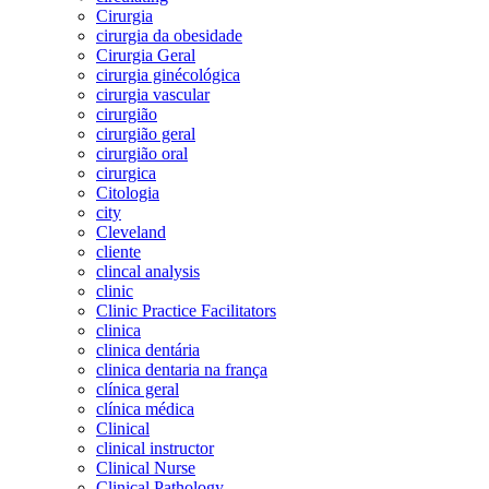
Cirurgia
cirurgia da obesidade
Cirurgia Geral
cirurgia ginécológica
cirurgia vascular
cirurgião
cirurgião geral
cirurgião oral
cirurgica
Citologia
city
Cleveland
cliente
clincal analysis
clinic
Clinic Practice Facilitators
clinica
clinica dentária
clinica dentaria na frança
clínica geral
clínica médica
Clinical
clinical instructor
Clinical Nurse
Clinical Pathology