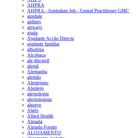
AHPRA
AHPRA - Australian Job - Genral Practitioner GMC
airedale
airlines
airways
ajuda
Ajudante Acção Directa
ajudante familiar
albufeira
Alcobaça
ale discgolf
alemã
Alemanha
alemão
Alentejano
Alentejo
alergologia
alergologista
algarve
Algés
Allied Health
Almada
Almada Forum
ALOJAMENTO