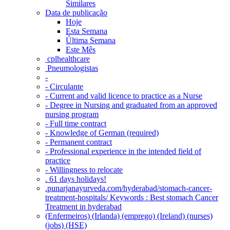
Similares
Data de publicação
Hoje
Esta Semana
Última Semana
Este Mês
‎ cplhealthcare‬
Pneumologistas
-
- Circulante
- Current and valid licence to practice as a Nurse
- Degree in Nursing and graduated from an approved
nursing program
- Full time contract
- Knowledge of German (required)
- Permanent contract
- Professional experience in the intended field of
practice
- Willingness to relocate
. 61 days holidays!
.punarjanayurveda.com/hyderabad/stomach-cancer-
treatment-hospitals/ Keywords : Best stomach Cancer
Treatment in hyderabad
(Enfermeiros) (Irlanda) (emprego) (Ireland) (nurses)
(jobs) (HSE)