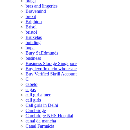
braga
bras and lingeries
Bravemind
brexit
Brighton
Brisol
bristol
Bruxelas
building
bupa
Bury St.Edmunds
business
Business Storage Singapore
Buy levofloxacin wholesale
Buy Verified Skrill Account
C
cabelo
cagas
call girl ajmer
call girls
Call girls in Delhi
Cambridge
Cambridge NHS Hospital
canal da mancha
Canal Farmácia