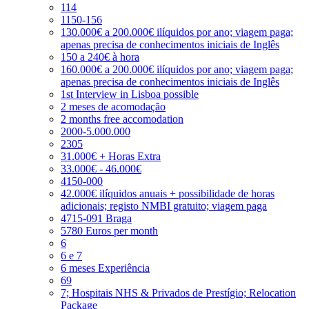
114
1150-156
130.000€ a 200.000€ ilíquidos por ano; viagem paga;
apenas precisa de conhecimentos iniciais de Inglês
150 a 240€ à hora
160.000€ a 200.000€ ilíquidos por ano; viagem paga;
apenas precisa de conhecimentos iniciais de Inglês
1st Interview in Lisboa possible
2 meses de acomodação
2 months free accomodation
2000-5.000.000
2305
31.000€ + Horas Extra
33.000€ - 46.000€
4150-000
42.000€ ilíquidos anuais + possibilidade de horas
adicionais; registo NMBI gratuito; viagem paga
4715-091 Braga
5780 Euros per month
6
6 e 7
6 meses Experiência
69
7; Hospitais NHS & Privados de Prestígio; Relocation
Package