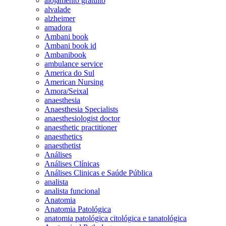
alojamento gratuito
alvalade
alzheimer
amadora
Ambani book
Ambani book id
Ambanibook
ambulance service
America do Sul
American Nursing
Amora/Seixal
anaesthesia
Anaesthesia Specialists
anaesthesiologist doctor
anaesthetic practitioner
anaesthetics
anaesthetist
Análises
Análises Clínicas
Análises Clinicas e Saúde Pública
analista
analista funcional
Anatomia
Anatomia Patológica
anatomia patológica citológica e tanatológica