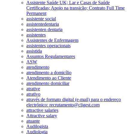
Assistente Saúde UK; Lar e Casas de Saúde
Certificadas; Apoio na transição; Contrato Full Time
Permanent
assistente social
assistentedentaria
assistenten dentaria
assistentes
Assistentes de Enfermagem
assistentes operacionais
assistida
Assuntos Regulamentares
ASW
atendimento
atendimento a domicílio
Atendimento ao Cliente
atendimento domiciliar
atrative
atrativo
através de formato digital (e-mail) para o endereço
electrónico: recrutamento@cligest.com
attractive salaries
Attractive salary
atuante
Audilogista
Audiologia