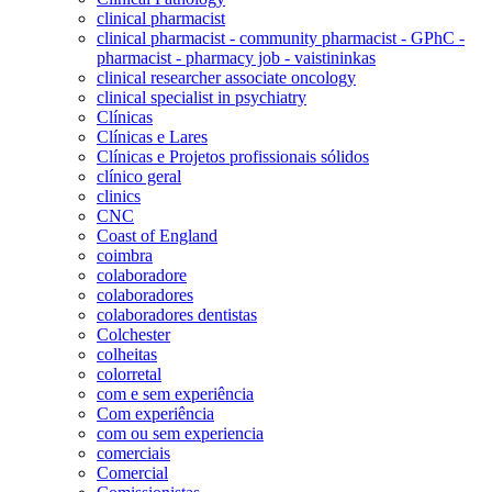
clinical pharmacist
clinical pharmacist - community pharmacist - GPhC -
pharmacist - pharmacy job - vaistininkas
clinical researcher associate oncology
clinical specialist in psychiatry
Clínicas
Clínicas e Lares
Clínicas e Projetos profissionais sólidos
clínico geral
clinics
CNC
Coast of England
coimbra
colaboradore
colaboradores
colaboradores dentistas
Colchester
colheitas
colorretal
com e sem experiência
Com experiência
com ou sem experiencia
comerciais
Comercial