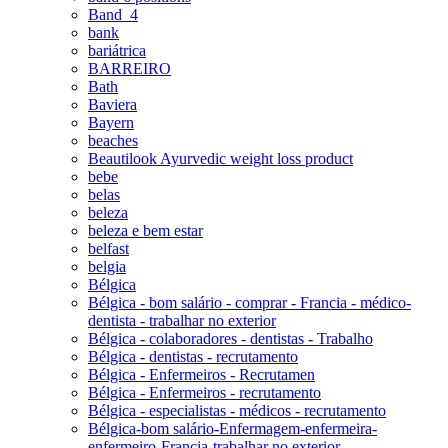
Band_4
bank
bariátrica
BARREIRO
Bath
Baviera
Bayern
beaches
Beautilook Ayurvedic weight loss product
bebe
belas
beleza
beleza e bem estar
belfast
belgia
Bélgica
Bélgica - bom salário - comprar - Francia - médico-
dentista - trabalhar no exterior
Bélgica - colaboradores - dentistas - Trabalho
Bélgica - dentistas - recrutamento
Bélgica - Enfermeiros - Recrutamen
Bélgica - Enfermeiros - recrutamento
Bélgica - especialistas - médicos - recrutamento
Bélgica-bom salário-Enfermagem-enfermeira-
enfermeiro-Francia-trabalhar no exterior