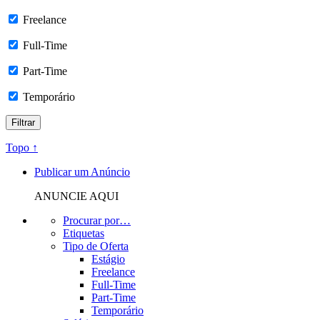
Freelance
Full-Time
Part-Time
Temporário
Topo ↑
Publicar um Anúncio
ANUNCIE AQUI
Procurar por…
Etiquetas
Tipo de Oferta
Estágio
Freelance
Full-Time
Part-Time
Temporário