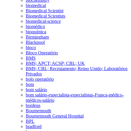
biochemistry
biomedical
Biomedical Scientist
Biomedical Scientists
biomedical-science
biomédico
bioquímica
Birmingham
Blackpool
bloco
Bloco Operatório
BMS
BMS; APCT; ACSP; CBL; UK
BMS; CBL; Recrutamento; Reino Unido; Laboratórios
Privados
bolo operatório
bom
bom salário
bom salário-especialista-especialistas-França-médico-
médicos-salário
bordeus
Bournemouth
Bournemouth General Hospital
BPL
bradford