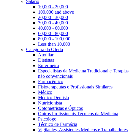
Salário
10,000 - 20,000
100,000 and above
20,000 - 30,000
30,000 - 40,000
40,000 - 60,000
60,000 - 80,000
80,000 - 100,000
Less than 10,000
Categoria da Oferta
Auxiliar
Dietistas
Enfermeiro
Especialistas da Medicina Tradicional e Terapias
não convencionais
Farmacêutico
Fisioterapeutas e Profissionais Similares
Médico
Médico Dentista
Nutricionista
Optometristas e Ópticos
Outros Profissionais Técnicos da Medicina
Psicólogo
Técnico de Farmácia
Vigilantes, Assistentes Médicos e Trabalhadores