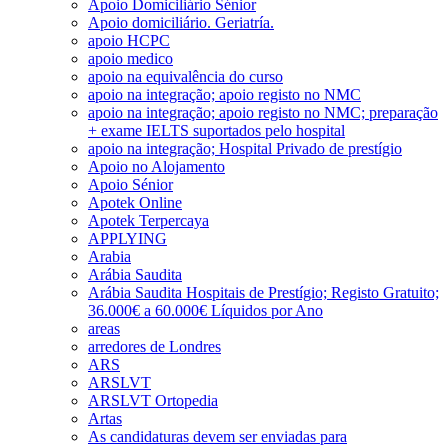
Apoio Domiciliário Sénior
Apoio domiciliário. Geriatría.
apoio HCPC
apoio medico
apoio na equivalência do curso
apoio na integração; apoio registo no NMC
apoio na integração; apoio registo no NMC; preparação
+ exame IELTS suportados pelo hospital
apoio na integração; Hospital Privado de prestígio
Apoio no Alojamento
Apoio Sénior
Apotek Online
Apotek Terpercaya
APPLYING
Arabia
Arábia Saudita
Arábia Saudita Hospitais de Prestígio; Registo Gratuito;
36.000€ a 60.000€ Líquidos por Ano
areas
arredores de Londres
ARS
ARSLVT
ARSLVT Ortopedia
Artas
As candidaturas devem ser enviadas para