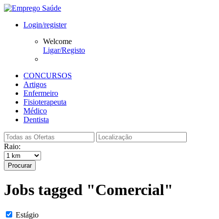
Login/register
Welcome
Ligar/Registo
CONCURSOS
Artigos
Enfermeiro
Fisioterapeuta
Médico
Dentista
Raio:
Procurar
Jobs tagged "Comercial"
Estágio