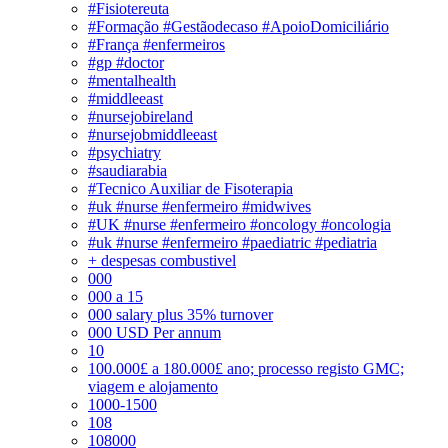
#Fisiotereuta
#Formação #Gestãodecaso #ApoioDomiciliário
#França #enfermeiros
#gp #doctor
#mentalhealth
#middleeast
#nursejobireland
#nursejobmiddleeast
#psychiatry
#saudiarabia
#Tecnico Auxiliar de Fisoterapia
#uk #nurse #enfermeiro #midwives
#UK #nurse #enfermeiro #oncology #oncologia
#uk #nurse #enfermeiro #paediatric #pediatria
+ despesas combustivel
000
000 a 15
000 salary plus 35% turnover
000 USD Per annum
10
100.000£ a 180.000£ ano; processo registo GMC;
viagem e alojamento
1000-1500
108
108000