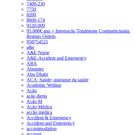
7400-230
7750
8200
8600-174
9120-000
95.000€ ano + Integração Totalmente Comparticipada:
Registo Ordem
958754521
a&e
A&E Nurse
A&E-Accident and Emergency
ABA
Abrantes
Abu Dhabi
ACA; Saúde; quiosque da saúde
Academic Writing
Ação
ação direta
Ação M
Ação Médica
acção médica
Accident & Emergency
Accident and Emergency
accommodation
account