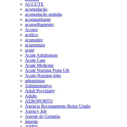
ACCUTE
acomodação
acomodação gratuita
acompanhante
aconselhamento
Açores
acrilico
acupuntor
acupuntura
acute
Acute Admissions
Acute Care
Acute Medicine
Acute Nursing Posts UK
Acute-Nursing-Jobs
administrar
Administrativo
Adult Psychiatry
Adults
AEROPORTO
Agencia Recrutamento Reino Unido
Agency Job
Agente de Geriatria
águeda
AHP'S