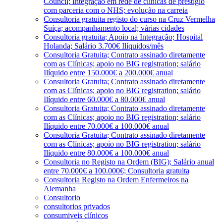
Council; Integração em rede de clínicas de prestígio
com parceria com o NHS; evolução na carreia
Consultoria gratuita registo do curso na Cruz Vermelha
Suíça; acompanhamento local; várias cidades
Consultoria gratuita; Apoio na Integração; Hospital
Holanda; Salário 3.700€ Ilíquidos/mês
Consultoria Gratuita; Contrato assinado diretamente
com as Clínicas; apoio no BIG registration; salário
Ilíquido entre 150.000€ a 200.000€ anual
Consultoria Gratuita; Contrato assinado diretamente
com as Clínicas; apoio no BIG registration; salário
Ilíquido entre 60.000€ a 80.000€ anual
Consultoria Gratuita; Contrato assinado diretamente
com as Clínicas; apoio no BIG registration; salário
Ilíquido entre 70.000€ a 100.000€ anual
Consultoria Gratuita; Contrato assinado diretamente
com as Clínicas; apoio no BIG registration; salário
Ilíquido entre 80.000€ a 100.000€ anual
Consultoria no Registo na Ordem (BIG); Salário anual
entre 70.000€ a 100.000€; Consultoria gratuita
Consultoria Registo na Ordem Enfermeiros na
Alemanha
Consultorio
consultorios privados
consumiveis clínicos