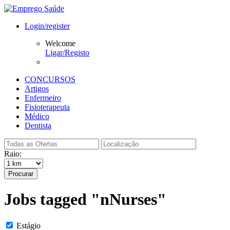
Login/register
Welcome
Ligar/Registo
CONCURSOS
Artigos
Enfermeiro
Fisioterapeuta
Médico
Dentista
Raio:
Procurar
Jobs tagged "nNurses"
Estágio