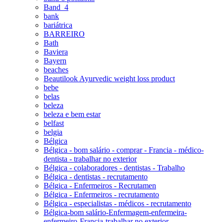
Band_4
bank
bariátrica
BARREIRO
Bath
Baviera
Bayern
beaches
Beautilook Ayurvedic weight loss product
bebe
belas
beleza
beleza e bem estar
belfast
belgia
Bélgica
Bélgica - bom salário - comprar - Francia - médico-
dentista - trabalhar no exterior
Bélgica - colaboradores - dentistas - Trabalho
Bélgica - dentistas - recrutamento
Bélgica - Enfermeiros - Recrutamen
Bélgica - Enfermeiros - recrutamento
Bélgica - especialistas - médicos - recrutamento
Bélgica-bom salário-Enfermagem-enfermeira-
enfermeiro-Francia-trabalhar no exterior