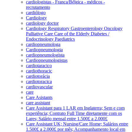
cardiologistas - França/Bélgica - médicos -
recrutamento
cardiólogo
Cardiology
cardiology doctor
Cardiology Respiratory Gastroenterology Oncology
Palliative Care Care of the Elderly Diabetes /
Endocrinology Paediatrics
cardiopneumologa
Cardiopneumologia
cardiopneumologista
Cardiopneumologistas
cardiotaracico
cardiothoracic
cardiotorácia
cardiotoracica
cardiovascular
care
Care Asistants
care assistant
Care Assistant para 1 LAR em Inglaterra; Sem e com
experiência; Contrato Full Time diretamente com os
Lares; Salário mensal entre 1.500£ a 2.000£
Care Assistant UK; Nursing/Care Home; Salários entre
1.500£ a 2.000£ por mês; Acompanhamento local em