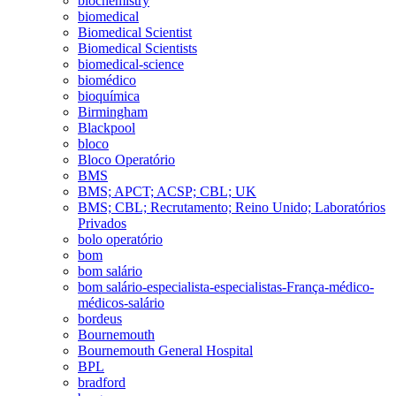
biochemistry
biomedical
Biomedical Scientist
Biomedical Scientists
biomedical-science
biomédico
bioquímica
Birmingham
Blackpool
bloco
Bloco Operatório
BMS
BMS; APCT; ACSP; CBL; UK
BMS; CBL; Recrutamento; Reino Unido; Laboratórios
Privados
bolo operatório
bom
bom salário
bom salário-especialista-especialistas-França-médico-
médicos-salário
bordeus
Bournemouth
Bournemouth General Hospital
BPL
bradford