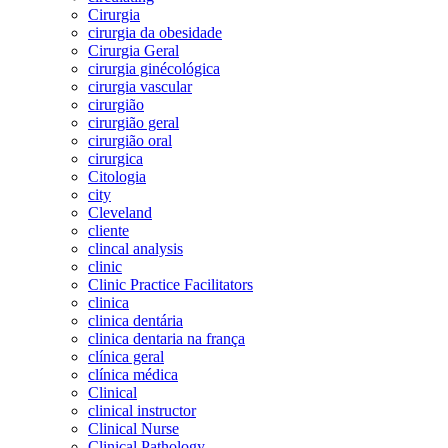
Cirurgia
cirurgia da obesidade
Cirurgia Geral
cirurgia ginécológica
cirurgia vascular
cirurgião
cirurgião geral
cirurgião oral
cirurgica
Citologia
city
Cleveland
cliente
clincal analysis
clinic
Clinic Practice Facilitators
clinica
clinica dentária
clinica dentaria na frança
clínica geral
clínica médica
Clinical
clinical instructor
Clinical Nurse
Clinical Pathology