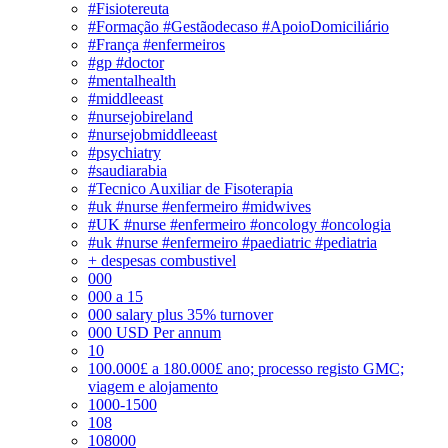
#Fisiotereuta
#Formação #Gestãodecaso #ApoioDomiciliário
#França #enfermeiros
#gp #doctor
#mentalhealth
#middleeast
#nursejobireland
#nursejobmiddleeast
#psychiatry
#saudiarabia
#Tecnico Auxiliar de Fisoterapia
#uk #nurse #enfermeiro #midwives
#UK #nurse #enfermeiro #oncology #oncologia
#uk #nurse #enfermeiro #paediatric #pediatria
+ despesas combustivel
000
000 a 15
000 salary plus 35% turnover
000 USD Per annum
10
100.000£ a 180.000£ ano; processo registo GMC;
viagem e alojamento
1000-1500
108
108000