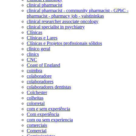
clinical pharmacist
clinical pharmacist - community pharmacist - GPhC -
pharmacist - pharmacy job - vaistininkas
clinical researcher associate oncology
clinical specialist in psychiatry
Clínicas
Clínicas e Lares
Clínicas e Projetos profissionais sólidos
clínico geral
clinics
CNC
Coast of England
coimbra
colaboradore
colaboradores
colaboradores dentistas
Colchester
colheitas
colorretal
com e sem experiência
Com experiência
com ou sem experiencia
comerciais
Comercial