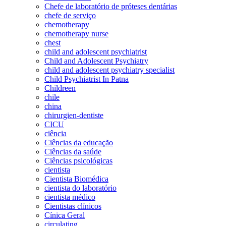
Chefe de laboratório de próteses dentárias
chefe de serviço
chemotherapy
chemotherapy nurse
chest
child and adolescent psychiatrist
Child and Adolescent Psychiatry
child and adolescent psychiatry specialist
Child Psychiatrist In Patna
Childreen
chile
china
chirurgien-dentiste
CICU
ciência
Ciências da educação
Ciências da saúde
Ciências psicológicas
cientista
Cientista Biomédica
cientista do laboratório
cientista médico
Cientistas clínicos
Cínica Geral
circulating