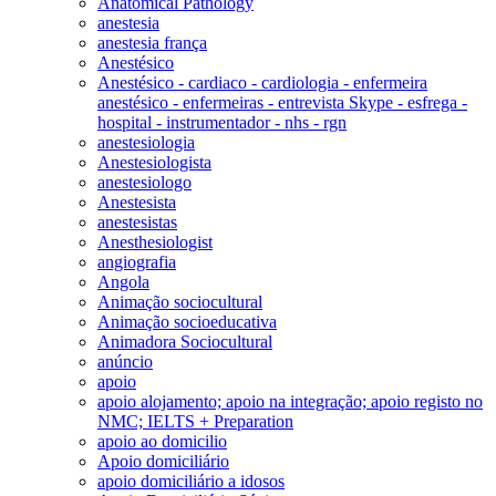
Anatomical Pathology
anestesia
anestesia frança
Anestésico
Anestésico - cardiaco - cardiologia - enfermeira
anestésico - enfermeiras - entrevista Skype - esfrega -
hospital - instrumentador - nhs - rgn
anestesiologia
Anestesiologista
anestesiologo
Anestesista
anestesistas
Anesthesiologist
angiografia
Angola
Animação sociocultural
Animação socioeducativa
Animadora Sociocultural
anúncio
apoio
apoio alojamento; apoio na integração; apoio registo no
NMC; IELTS + Preparation
apoio ao domicilio
Apoio domiciliário
apoio domiciliário a idosos