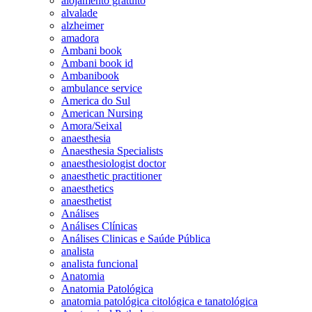
alojamento gratuito
alvalade
alzheimer
amadora
Ambani book
Ambani book id
Ambanibook
ambulance service
America do Sul
American Nursing
Amora/Seixal
anaesthesia
Anaesthesia Specialists
anaesthesiologist doctor
anaesthetic practitioner
anaesthetics
anaesthetist
Análises
Análises Clínicas
Análises Clinicas e Saúde Pública
analista
analista funcional
Anatomia
Anatomia Patológica
anatomia patológica citológica e tanatológica