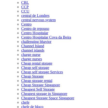
CBL
CCP
CCU
central de Londres
central nervous system
Centro
Centro de repouso
Centro Hospitalar
Centro Hospitalar Cova da Beira
challenging bhavior
Channel Island
channel islands
charge nurse
charge nurses
Cheap rental storage
Cheap self storage
Cheap self storage Services
Cheap Storage
Cheap storage rental
Cheap Storage Singapore
Cheapest Self Storage
Cheapest storage in Singapore
Cheapest Storage Space Singapore
chefe
chefe de bloco