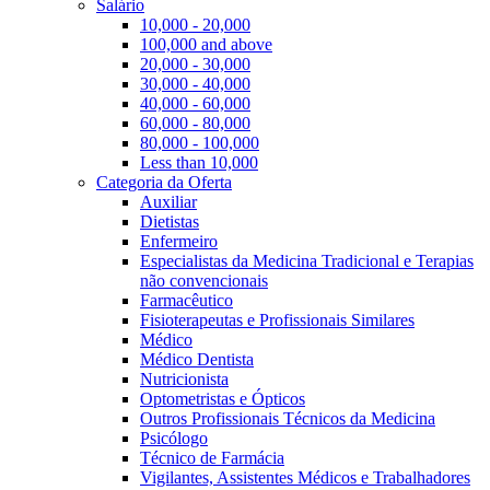
Salário
10,000 - 20,000
100,000 and above
20,000 - 30,000
30,000 - 40,000
40,000 - 60,000
60,000 - 80,000
80,000 - 100,000
Less than 10,000
Categoria da Oferta
Auxiliar
Dietistas
Enfermeiro
Especialistas da Medicina Tradicional e Terapias
não convencionais
Farmacêutico
Fisioterapeutas e Profissionais Similares
Médico
Médico Dentista
Nutricionista
Optometristas e Ópticos
Outros Profissionais Técnicos da Medicina
Psicólogo
Técnico de Farmácia
Vigilantes, Assistentes Médicos e Trabalhadores