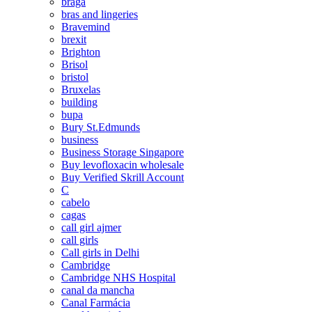
braga
bras and lingeries
Bravemind
brexit
Brighton
Brisol
bristol
Bruxelas
building
bupa
Bury St.Edmunds
business
Business Storage Singapore
Buy levofloxacin wholesale
Buy Verified Skrill Account
C
cabelo
cagas
call girl ajmer
call girls
Call girls in Delhi
Cambridge
Cambridge NHS Hospital
canal da mancha
Canal Farmácia