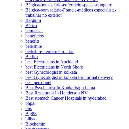
Bélgica-bom salário-enfermeiro-país estrangeiro
Bélgica-bom salário-Francia-médicos especialista-
trabalhar no exterior
Belgium
Bélica
bem-estar
benefícios
benefits
berkshire
berkshire - enfermeiro - lar
Berlim
best Electricians in Auckland
best Electricians in North Shore
best Gynecologist in kolkata
best Gynecologist in kolkata for normal delivery
best personnel
Best Psychiatrist In Kankarbagh Patna
Best Restaurant In Henderson NV
Best stomach Cancer Hospitals in hyderabad
bhpal
bhs
Big88
bilbao
Biochemie