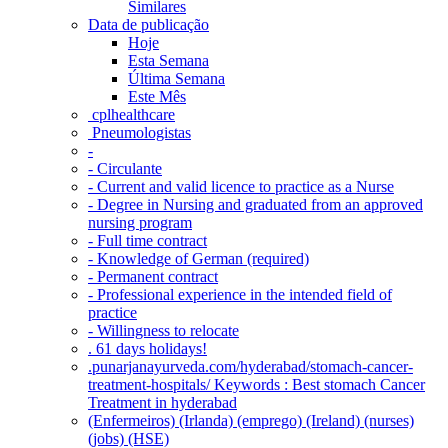
Similares
Data de publicação
Hoje
Esta Semana
Última Semana
Este Mês
‎ cplhealthcare‬
Pneumologistas
-
- Circulante
- Current and valid licence to practice as a Nurse
- Degree in Nursing and graduated from an approved
nursing program
- Full time contract
- Knowledge of German (required)
- Permanent contract
- Professional experience in the intended field of
practice
- Willingness to relocate
. 61 days holidays!
.punarjanayurveda.com/hyderabad/stomach-cancer-
treatment-hospitals/ Keywords : Best stomach Cancer
Treatment in hyderabad
(Enfermeiros) (Irlanda) (emprego) (Ireland) (nurses)
(jobs) (HSE)