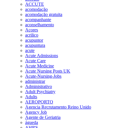
ACCUTE
acomodação
acomodação gratuita
acompanhante
aconselhamento
Açores
acrilico
acupuntor
acupuntura
acute
Acute Admissions
Acute Care
Acute Medicine
Acute Nursing Posts UK
Acute-Nursing-Jobs
administrar
Administrativo
Adult Psychiatry
Adults
AEROPORTO
Agencia Recrutamento Reino Unido
Agency Job
Agente de Geriatria
águeda
AHP'S