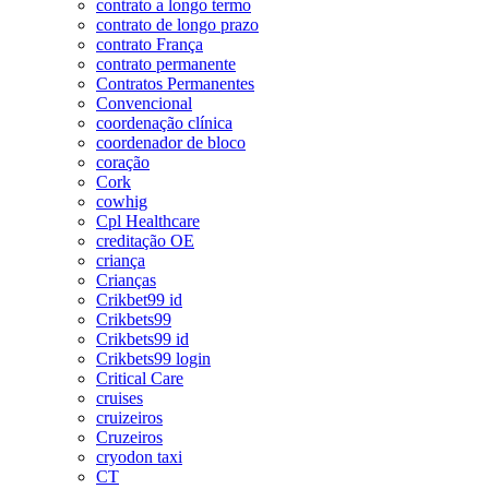
contrato a longo termo
contrato de longo prazo
contrato França
contrato permanente
Contratos Permanentes
Convencional
coordenação clínica
coordenador de bloco
coração
Cork
cowhig
Cpl Healthcare
creditação OE
criança
Crianças
Crikbet99 id
Crikbets99
Crikbets99 id
Crikbets99 login
Critical Care
cruises
cruizeiros
Cruzeiros
cryodon taxi
CT