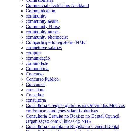
Comissionistas
Commercial electricians Auckland
Communication
community
community health
Community Nurse
community nurses
community pharmacist
Comparticipado registo no NMC
competitive salaries
comprar
comunicação
comunidade
Comunitária
Concurso
Concurso Público
Concursos
consultant
Consultor
consultoria
Consultoria e registo gratuitos na Ordem dos Médicos
em França; condições salariais atrativas
Consultoria Gratuita no Registo no Dental Council;
Organização com Clínicas do NHS
Consultoria Gratuita no Registo no General Dental