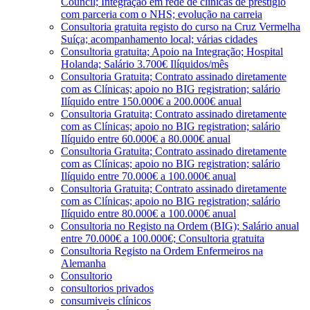
Council; Integração em rede de clínicas de prestígio
com parceria com o NHS; evolução na carreia
Consultoria gratuita registo do curso na Cruz Vermelha
Suíça; acompanhamento local; várias cidades
Consultoria gratuita; Apoio na Integração; Hospital
Holanda; Salário 3.700€ Ilíquidos/mês
Consultoria Gratuita; Contrato assinado diretamente
com as Clínicas; apoio no BIG registration; salário
Ilíquido entre 150.000€ a 200.000€ anual
Consultoria Gratuita; Contrato assinado diretamente
com as Clínicas; apoio no BIG registration; salário
Ilíquido entre 60.000€ a 80.000€ anual
Consultoria Gratuita; Contrato assinado diretamente
com as Clínicas; apoio no BIG registration; salário
Ilíquido entre 70.000€ a 100.000€ anual
Consultoria Gratuita; Contrato assinado diretamente
com as Clínicas; apoio no BIG registration; salário
Ilíquido entre 80.000€ a 100.000€ anual
Consultoria no Registo na Ordem (BIG); Salário anual
entre 70.000€ a 100.000€; Consultoria gratuita
Consultoria Registo na Ordem Enfermeiros na
Alemanha
Consultorio
consultorios privados
consumiveis clínicos