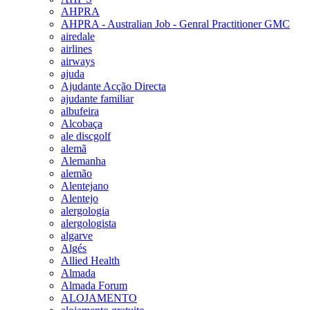
AHPRA
AHPRA - Australian Job - Genral Practitioner GMC
airedale
airlines
airways
ajuda
Ajudante Acção Directa
ajudante familiar
albufeira
Alcobaça
ale discgolf
alemã
Alemanha
alemão
Alentejano
Alentejo
alergologia
alergologista
algarve
Algés
Allied Health
Almada
Almada Forum
ALOJAMENTO