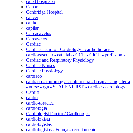
canal hospitalar
Canarias
Canbridge Hospital
cancer
canhota
capilar
Carcacavelos
Carcavelos
Cardiac
Cardiac - cardio - Cardiology - cardiothoracic -
cardiovascular - cath lab - CCU - CICU - perfusionist
Cardiac and Respiratory Physiology
Cardiac Nurses
Cardiac Physiology
cardiaco
cardiaco - cardiologia - enfermeira - hospital - inglaterra
- nurse - rgn - STAFF NURSE - cardiac - cardiology
Cardiff
cardio
cardio-toracica
cardiologia
Cardiologist Doctor / Cardiologist
cardiologista
cardiologistas
cardiologistas - França - recrutamento