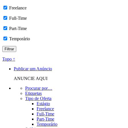
Freelance
Full-Time
Part-Time
Temporário
Topo ↑
Publicar um Anúncio
ANUNCIE AQUI
Procurar por…
Etiquetas
Tipo de Oferta
Estágio
Freelance
Full-Time
Part-Time
Temporário