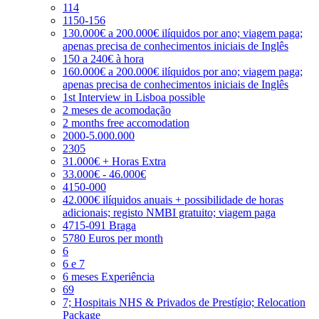
114
1150-156
130.000€ a 200.000€ ilíquidos por ano; viagem paga;
apenas precisa de conhecimentos iniciais de Inglês
150 a 240€ à hora
160.000€ a 200.000€ ilíquidos por ano; viagem paga;
apenas precisa de conhecimentos iniciais de Inglês
1st Interview in Lisboa possible
2 meses de acomodação
2 months free accomodation
2000-5.000.000
2305
31.000€ + Horas Extra
33.000€ - 46.000€
4150-000
42.000€ ilíquidos anuais + possibilidade de horas
adicionais; registo NMBI gratuito; viagem paga
4715-091 Braga
5780 Euros per month
6
6 e 7
6 meses Experiência
69
7; Hospitais NHS & Privados de Prestígio; Relocation
Package