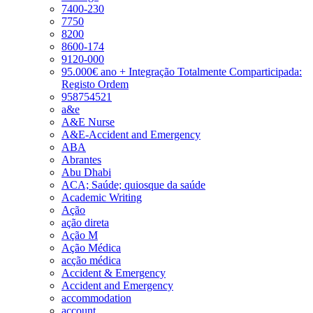
7400-230
7750
8200
8600-174
9120-000
95.000€ ano + Integração Totalmente Comparticipada:
Registo Ordem
958754521
a&e
A&E Nurse
A&E-Accident and Emergency
ABA
Abrantes
Abu Dhabi
ACA; Saúde; quiosque da saúde
Academic Writing
Ação
ação direta
Ação M
Ação Médica
acção médica
Accident & Emergency
Accident and Emergency
accommodation
account