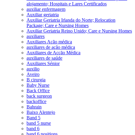
alojamento; Hospitais e Lares Certificados
auxiliar enfermagem
Auxiliar geriatria
Auxiliar Geriatria Irlanda do Norte; Relocation
Package; Care e Nursing Homes
Auxiliar Geriatria Reino Unido; Care e Nursing Homes
auxiliares
Auxiliares Ação médica
auxiliares de ação médica
Auxiliares de Acção Médica
auxiliares de saúde
Auxiliares Sénior
auxilio
Aveiro
B cirurgia
Baby Nurse
Back Office
back surgeon
backoffice
Bahrain
Baixo Alentejo
Band 5
band 5 nurse
band 6
band 6 positions