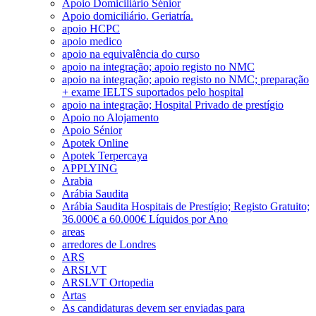
Apoio Domiciliário Sénior
Apoio domiciliário. Geriatría.
apoio HCPC
apoio medico
apoio na equivalência do curso
apoio na integração; apoio registo no NMC
apoio na integração; apoio registo no NMC; preparação
+ exame IELTS suportados pelo hospital
apoio na integração; Hospital Privado de prestígio
Apoio no Alojamento
Apoio Sénior
Apotek Online
Apotek Terpercaya
APPLYING
Arabia
Arábia Saudita
Arábia Saudita Hospitais de Prestígio; Registo Gratuito;
36.000€ a 60.000€ Líquidos por Ano
areas
arredores de Londres
ARS
ARSLVT
ARSLVT Ortopedia
Artas
As candidaturas devem ser enviadas para