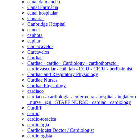
canal da mancha
Canal Farmácia
canal hospitalar
Canarias
Canbridge Hospital
cancer
canhota
capilar
Carcacavelos
Carcavelos
Cardiac
Cardiac - cardio - Cardiology - cardiothoracic -
cardiovascular - cath lab - CCU - CICU - perfusionist
Cardiac and Respiratory Physiology
Cardiac Nurses
Cardiac Physiology
cardiaco
cardiaco - cardiologia - enfermeira - hospital - inglaterra
- nurse - rgn - STAFF NURSE - cardiac - cardiology
Cardiff
cardio
cardio-toracica
cardiologia
Cardiologist Doctor / Cardiologist
cardiologista