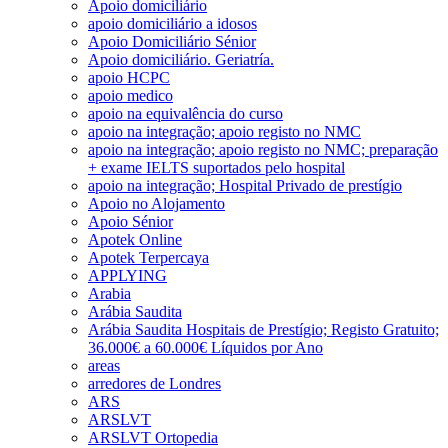
Apoio domiciliário
apoio domiciliário a idosos
Apoio Domiciliário Sénior
Apoio domiciliário. Geriatría.
apoio HCPC
apoio medico
apoio na equivalência do curso
apoio na integração; apoio registo no NMC
apoio na integração; apoio registo no NMC; preparação
+ exame IELTS suportados pelo hospital
apoio na integração; Hospital Privado de prestígio
Apoio no Alojamento
Apoio Sénior
Apotek Online
Apotek Terpercaya
APPLYING
Arabia
Arábia Saudita
Arábia Saudita Hospitais de Prestígio; Registo Gratuito;
36.000€ a 60.000€ Líquidos por Ano
areas
arredores de Londres
ARS
ARSLVT
ARSLVT Ortopedia