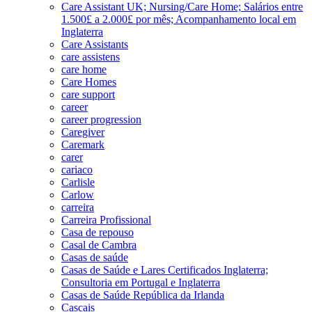
Care Assistant UK; Nursing/Care Home; Salários entre
1.500£ a 2.000£ por mês; Acompanhamento local em
Inglaterra
Care Assistants
care assistens
care home
Care Homes
care support
career
career progression
Caregiver
Caremark
carer
cariaco
Carlisle
Carlow
carreira
Carreira Profissional
Casa de repouso
Casal de Cambra
Casas de saúde
Casas de Saúde e Lares Certificados Inglaterra;
Consultoria em Portugal e Inglaterra
Casas de Saúde República da Irlanda
Cascais