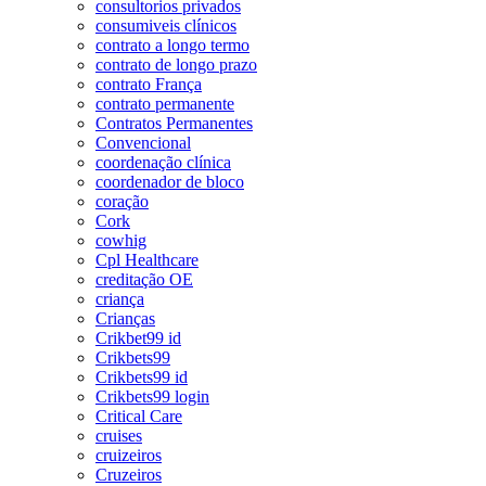
consultorios privados
consumiveis clínicos
contrato a longo termo
contrato de longo prazo
contrato França
contrato permanente
Contratos Permanentes
Convencional
coordenação clínica
coordenador de bloco
coração
Cork
cowhig
Cpl Healthcare
creditação OE
criança
Crianças
Crikbet99 id
Crikbets99
Crikbets99 id
Crikbets99 login
Critical Care
cruises
cruizeiros
Cruzeiros