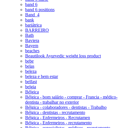
band 6
band 6 positions
Band_4
bank
bariátrica
BARREIRO
Bath
Baviera
Bayern
beaches
Beautilook Ayurvedic weight loss product
bebe
belas
beleza
beleza e bem estar
belfast
belgia
Bélgica
Bélgica - bom salário - comprar - Francia - médico-
dentista - trabalhar no exterior
Bélgica - colaboradores - dentistas - Trabalho
Bélgica - dentistas - recrutamento
Bélgica - Enfermeiros - Recrutamen
Bélgica - Enfermeiros - recrutamento
Bélgica - especialistas - médicos - recrutamento