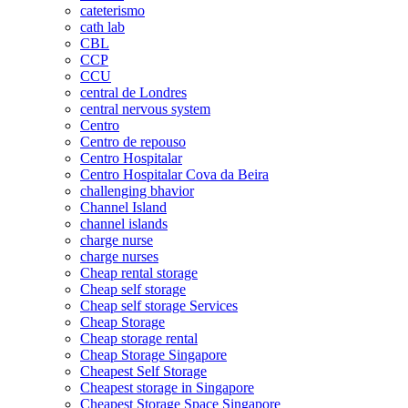
cateterismo
cath lab
CBL
CCP
CCU
central de Londres
central nervous system
Centro
Centro de repouso
Centro Hospitalar
Centro Hospitalar Cova da Beira
challenging bhavior
Channel Island
channel islands
charge nurse
charge nurses
Cheap rental storage
Cheap self storage
Cheap self storage Services
Cheap Storage
Cheap storage rental
Cheap Storage Singapore
Cheapest Self Storage
Cheapest storage in Singapore
Cheapest Storage Space Singapore