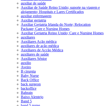
auxiliar de saúde
Auxiliar de Saúde Reino Unido; suporte na viagem e
alojamento; Hospitais e Lares Certificados
auxiliar enfermagem
Auxiliar geriatria
Auxiliar Geriatria Irlanda do Norte; Relocation
Package; Care e Nursing Homes
Auxiliar Geriatria Reino Unido; Care e Nursing Homes
auxiliares
Auxiliares Ação médica
auxiliares de ação médica
Auxiliares de Acção Médica
auxiliares de saúde
Auxiliares Sénior
auxilio
Aveiro
B cirurgia
Baby Nurse
Back Office
back surgeon
backoffice
Bahrain
Baixo Alentejo
Band 5
band 5 nurse