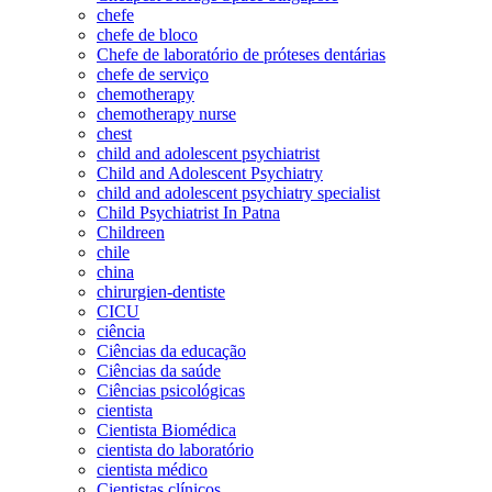
chefe
chefe de bloco
Chefe de laboratório de próteses dentárias
chefe de serviço
chemotherapy
chemotherapy nurse
chest
child and adolescent psychiatrist
Child and Adolescent Psychiatry
child and adolescent psychiatry specialist
Child Psychiatrist In Patna
Childreen
chile
china
chirurgien-dentiste
CICU
ciência
Ciências da educação
Ciências da saúde
Ciências psicológicas
cientista
Cientista Biomédica
cientista do laboratório
cientista médico
Cientistas clínicos