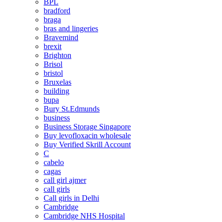
BPL
bradford
braga
bras and lingeries
Bravemind
brexit
Brighton
Brisol
bristol
Bruxelas
building
bupa
Bury St.Edmunds
business
Business Storage Singapore
Buy levofloxacin wholesale
Buy Verified Skrill Account
C
cabelo
cagas
call girl ajmer
call girls
Call girls in Delhi
Cambridge
Cambridge NHS Hospital