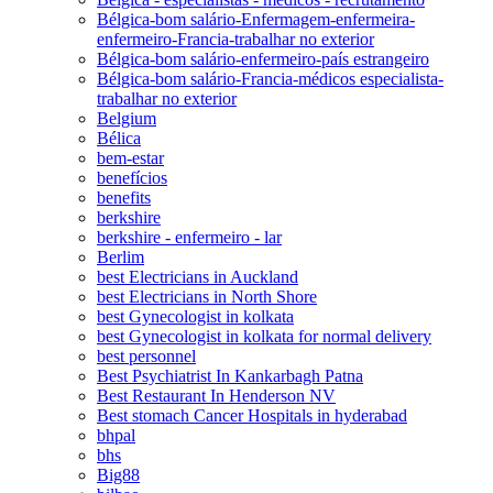
Bélgica-bom salário-Enfermagem-enfermeira-
enfermeiro-Francia-trabalhar no exterior
Bélgica-bom salário-enfermeiro-país estrangeiro
Bélgica-bom salário-Francia-médicos especialista-
trabalhar no exterior
Belgium
Bélica
bem-estar
benefícios
benefits
berkshire
berkshire - enfermeiro - lar
Berlim
best Electricians in Auckland
best Electricians in North Shore
best Gynecologist in kolkata
best Gynecologist in kolkata for normal delivery
best personnel
Best Psychiatrist In Kankarbagh Patna
Best Restaurant In Henderson NV
Best stomach Cancer Hospitals in hyderabad
bhpal
bhs
Big88