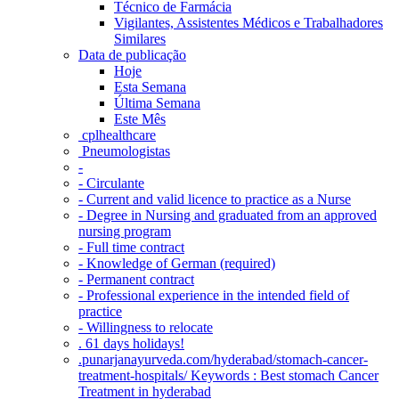
Técnico de Farmácia
Vigilantes, Assistentes Médicos e Trabalhadores
Similares
Data de publicação
Hoje
Esta Semana
Última Semana
Este Mês
‎ cplhealthcare‬
Pneumologistas
-
- Circulante
- Current and valid licence to practice as a Nurse
- Degree in Nursing and graduated from an approved
nursing program
- Full time contract
- Knowledge of German (required)
- Permanent contract
- Professional experience in the intended field of
practice
- Willingness to relocate
. 61 days holidays!
.punarjanayurveda.com/hyderabad/stomach-cancer-
treatment-hospitals/ Keywords : Best stomach Cancer
Treatment in hyderabad