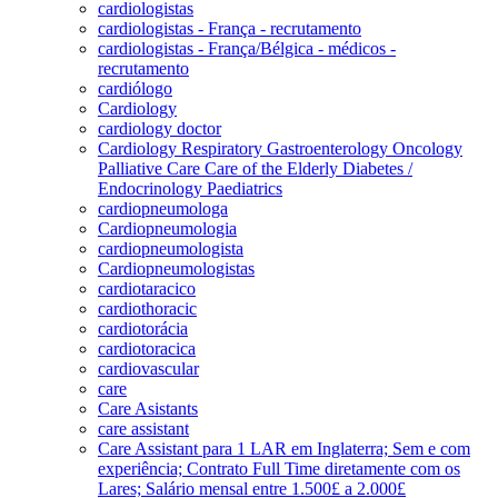
cardiologistas
cardiologistas - França - recrutamento
cardiologistas - França/Bélgica - médicos -
recrutamento
cardiólogo
Cardiology
cardiology doctor
Cardiology Respiratory Gastroenterology Oncology
Palliative Care Care of the Elderly Diabetes /
Endocrinology Paediatrics
cardiopneumologa
Cardiopneumologia
cardiopneumologista
Cardiopneumologistas
cardiotaracico
cardiothoracic
cardiotorácia
cardiotoracica
cardiovascular
care
Care Asistants
care assistant
Care Assistant para 1 LAR em Inglaterra; Sem e com
experiência; Contrato Full Time diretamente com os
Lares; Salário mensal entre 1.500£ a 2.000£