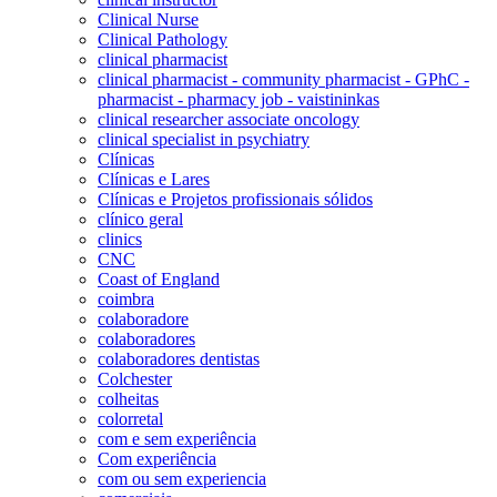
Clinical Nurse
Clinical Pathology
clinical pharmacist
clinical pharmacist - community pharmacist - GPhC -
pharmacist - pharmacy job - vaistininkas
clinical researcher associate oncology
clinical specialist in psychiatry
Clínicas
Clínicas e Lares
Clínicas e Projetos profissionais sólidos
clínico geral
clinics
CNC
Coast of England
coimbra
colaboradore
colaboradores
colaboradores dentistas
Colchester
colheitas
colorretal
com e sem experiência
Com experiência
com ou sem experiencia