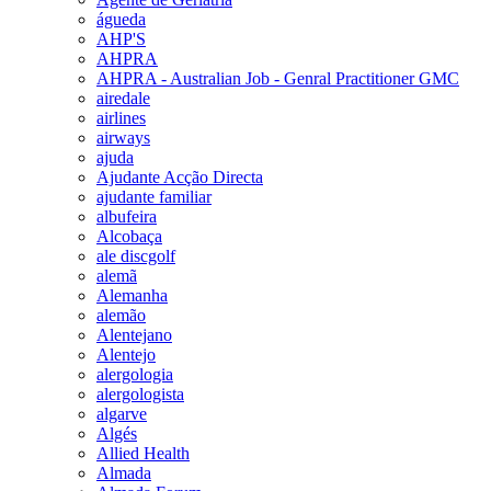
águeda
AHP'S
AHPRA
AHPRA - Australian Job - Genral Practitioner GMC
airedale
airlines
airways
ajuda
Ajudante Acção Directa
ajudante familiar
albufeira
Alcobaça
ale discgolf
alemã
Alemanha
alemão
Alentejano
Alentejo
alergologia
alergologista
algarve
Algés
Allied Health
Almada