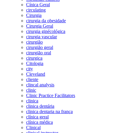
Cínica Geral
circulating
Cirurgia
cirurgia da obesidade
Cirurgia Geral
cirurgia ginécológica
cirurgia vascular
cirurgião
cirurgião geral
cirurgião oral
cirurgica
Citologia
city
Cleveland
cliente
clincal analysis
clinic
Clinic Practice Facilitators
clinica
clinica dentária
clinica dentaria na frança
clínica geral
clínica médica
Clinical
clinical instructor