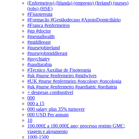
(Enfermeiros) (Irlanda) (emprego) (Ireland) (nurses)
(jobs) (HSE)
#Fisiotereuta
#Formação #Gestãodecaso #ApoioDomiciliário
#França #enfermeiros
#gp #doctor
#mentalhealth
#middleeast
#nursejobireland
#nursejobmiddleeast
#psychiatry
#saudiarabia
#Tecnico Auxiliar de Fisoterapia
#uk #nurse #enfermeiro #midwives
#UK #nurse #enfermeiro #oncology #oncologia
#uk #nurse #enfermeiro #paediatric #pediatria
+ despesas combustivel
000
000 a 15
000 salary plus 35% turnover
000 USD Per annum
10
100.000£ a 180.000£ ano; processo registo GMC;
viagem e alojamento
1000-1500