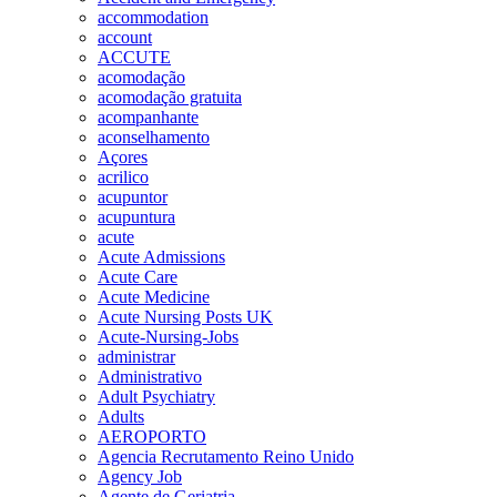
accommodation
account
ACCUTE
acomodação
acomodação gratuita
acompanhante
aconselhamento
Açores
acrilico
acupuntor
acupuntura
acute
Acute Admissions
Acute Care
Acute Medicine
Acute Nursing Posts UK
Acute-Nursing-Jobs
administrar
Administrativo
Adult Psychiatry
Adults
AEROPORTO
Agencia Recrutamento Reino Unido
Agency Job
Agente de Geriatria