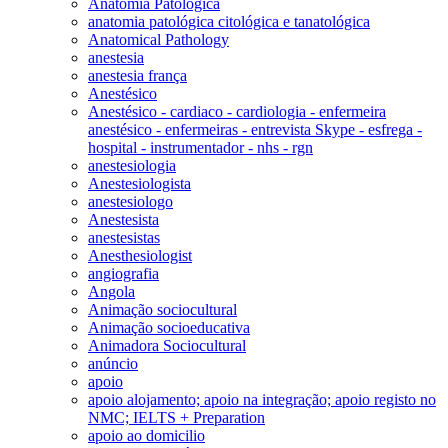
Anatomia Patológica
anatomia patológica citológica e tanatológica
Anatomical Pathology
anestesia
anestesia frança
Anestésico
Anestésico - cardiaco - cardiologia - enfermeira
anestésico - enfermeiras - entrevista Skype - esfrega -
hospital - instrumentador - nhs - rgn
anestesiologia
Anestesiologista
anestesiologo
Anestesista
anestesistas
Anesthesiologist
angiografia
Angola
Animação sociocultural
Animação socioeducativa
Animadora Sociocultural
anúncio
apoio
apoio alojamento; apoio na integração; apoio registo no
NMC; IELTS + Preparation
apoio ao domicilio