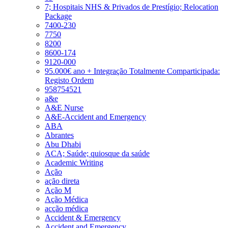
7; Hospitais NHS & Privados de Prestígio; Relocation
Package
7400-230
7750
8200
8600-174
9120-000
95.000€ ano + Integração Totalmente Comparticipada:
Registo Ordem
958754521
a&e
A&E Nurse
A&E-Accident and Emergency
ABA
Abrantes
Abu Dhabi
ACA; Saúde; quiosque da saúde
Academic Writing
Ação
ação direta
Ação M
Ação Médica
acção médica
Accident & Emergency
Accident and Emergency