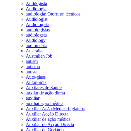
Audilogista
Audiologia
audiologia; Otorrino; técnicos
Audiologist
Audiologista
audiologistas
audiologsta
Audiology
audiometria
Austrália
Australian Job
autism
autismo
autista
Auto-glass
Autonomia
Auxiiares de Saúde
auxilar de ação direta
auxiliar
auxiliar ação médica
Auxiliar Ação Médica Inglaterra
Auxiliar Acção Directa
Auxiliar de ação médica
Auxiliar de Acção Directa
Auxiliar de Geriatria