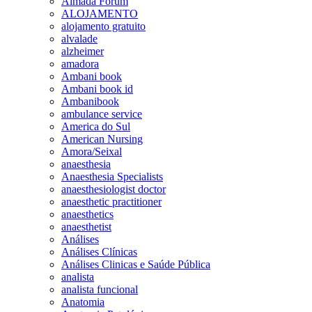
Almada Forum
ALOJAMENTO
alojamento gratuito
alvalade
alzheimer
amadora
Ambani book
Ambani book id
Ambanibook
ambulance service
America do Sul
American Nursing
Amora/Seixal
anaesthesia
Anaesthesia Specialists
anaesthesiologist doctor
anaesthetic practitioner
anaesthetics
anaesthetist
Análises
Análises Clínicas
Análises Clinicas e Saúde Pública
analista
analista funcional
Anatomia