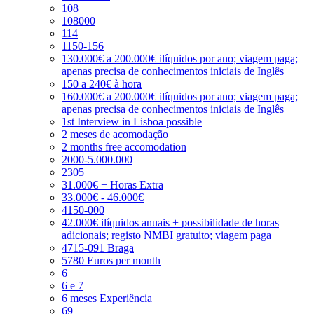
108
108000
114
1150-156
130.000€ a 200.000€ ilíquidos por ano; viagem paga;
apenas precisa de conhecimentos iniciais de Inglês
150 a 240€ à hora
160.000€ a 200.000€ ilíquidos por ano; viagem paga;
apenas precisa de conhecimentos iniciais de Inglês
1st Interview in Lisboa possible
2 meses de acomodação
2 months free accomodation
2000-5.000.000
2305
31.000€ + Horas Extra
33.000€ - 46.000€
4150-000
42.000€ ilíquidos anuais + possibilidade de horas
adicionais; registo NMBI gratuito; viagem paga
4715-091 Braga
5780 Euros per month
6
6 e 7
6 meses Experiência
69