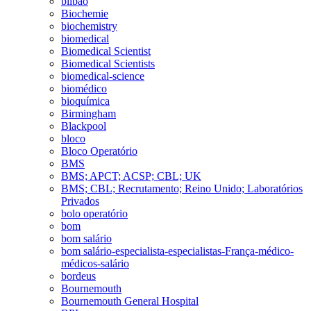
bilbao
Biochemie
biochemistry
biomedical
Biomedical Scientist
Biomedical Scientists
biomedical-science
biomédico
bioquímica
Birmingham
Blackpool
bloco
Bloco Operatório
BMS
BMS; APCT; ACSP; CBL; UK
BMS; CBL; Recrutamento; Reino Unido; Laboratórios
Privados
bolo operatório
bom
bom salário
bom salário-especialista-especialistas-França-médico-
médicos-salário
bordeus
Bournemouth
Bournemouth General Hospital