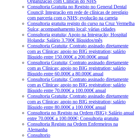
Organização com Clínicas do NHS
Consultoria Gratuita no Registo no General Dental
Council; Integração em rede de clínicas de prestígio
com parceria com o NHS; evolução na carreia
Consultoria gratuita registo do curso na Cruz Vermelha
Suíça; acompanhamento local; várias cidades
Consultoria gratuita; Apoio na Integração; Hospital
Holanda; Salário 3.700€ Ilíquidos/mês
Consultoria Gratuita; Contrato assinado diretamente
com as Clínicas; apoio no BIG registration; salário
Ilíquido entre 150.000€ a 200.000€ anual
Consultoria Gratuita; Contrato assinado diretamente
com as Clínicas; apoio no BIG registration; salário
Ilíquido entre 60.000€ a 80.000€ anual
Consultoria Gratuita; Contrato assinado diretamente
com as Clínicas; apoio no BIG registration; salário
Ilíquido entre 70.000€ a 100.000€ anual
Consultoria Gratuita; Contrato assinado diretamente
com as Clínicas; apoio no BIG registration; salário
Ilíquido entre 80.000€ a 100.000€ anual
Consultoria no Registo na Ordem (BIG); Salário anual
entre 70.000€ a 100.000€; Consultoria gratuita
Consultoria Registo na Ordem Enfermeiros na
Alemanha
Consultorio