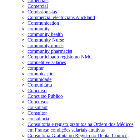
comerciais
Comercial
Comissionistas
Commercial electricians Auckland
Communication
community
community health
Community Nurse
community nurses
community pharmacist
Comparticipado registo no NMC
competitive salaries
comprar
comunicação
comunidade
Comunitária
Concurso
Concurso Público
Concursos
consultant
Consultor
consultoria
Consultoria e registo gratuitos na Ordem dos Médicos
em França; condições salariais atrativas
Consultoria Gratuita no Registo no Dental Council;