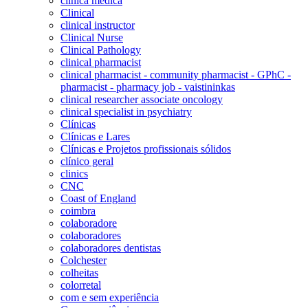
clínica médica
Clinical
clinical instructor
Clinical Nurse
Clinical Pathology
clinical pharmacist
clinical pharmacist - community pharmacist - GPhC -
pharmacist - pharmacy job - vaistininkas
clinical researcher associate oncology
clinical specialist in psychiatry
Clínicas
Clínicas e Lares
Clínicas e Projetos profissionais sólidos
clínico geral
clinics
CNC
Coast of England
coimbra
colaboradore
colaboradores
colaboradores dentistas
Colchester
colheitas
colorretal
com e sem experiência