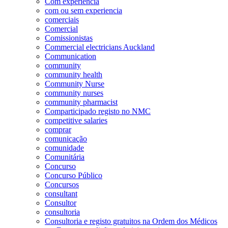
Com experiência
com ou sem experiencia
comerciais
Comercial
Comissionistas
Commercial electricians Auckland
Communication
community
community health
Community Nurse
community nurses
community pharmacist
Comparticipado registo no NMC
competitive salaries
comprar
comunicação
comunidade
Comunitária
Concurso
Concurso Público
Concursos
consultant
Consultor
consultoria
Consultoria e registo gratuitos na Ordem dos Médicos