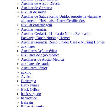
Auxiliar de Acção Directa
Auxiliar de Geriatria
auxiliar de saúde
Auxiliar de Saúde Reino Unido; suporte na viagem e
alojamento; Hospitais e Lares Certificados
auxiliar enfermagem
Auxiliar geriatria
Auxiliar Geriatria Irlanda do Norte; Relocation
Package; Care e Nursing Homes
Auxiliar Geriatria Reino Unido; Care e Nursing Homes
auxiliares
Auxiliares Ação médica
auxiliares de ação médica
Auxiliares de Acção Médica
auxiliares de saúde
Auxiliares Sénior
auxilio
Aveiro
B cirurgia
Baby Nurse
Back Office
back surgeon
backoffice
Bahrain
Baixo Alentejo