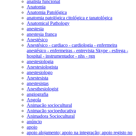
analista funcional
Anatomia
Anatomia Patológica
anatomia patológica citológica e tanatológica
Anatomical Pathology
anestesia
anestesia frança
Anestésico
Anestésico - cardiaco - cardiologia - enfermeira
anestésico - enfermeiras - entrevista Skype - esfrega -
hospital - instrumentador - nhs - rgn
anestesiologia
Anestesiologista
anestesiologo
Anestesista
anestesistas
Anesthesiologist
angiografia
Angola
Animação sociocultural
Animação socioeducativa
Animadora Sociocultural
anúncio
apoio
apoio alojamento; apoio na integração; apoio registo no