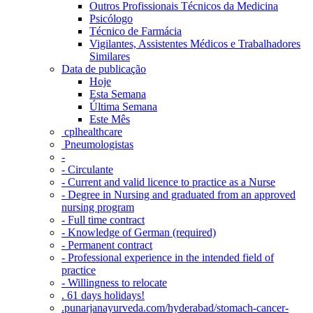
Outros Profissionais Técnicos da Medicina
Psicólogo
Técnico de Farmácia
Vigilantes, Assistentes Médicos e Trabalhadores
Similares
Data de publicação
Hoje
Esta Semana
Última Semana
Este Mês
‎ cplhealthcare‬
Pneumologistas
-
- Circulante
- Current and valid licence to practice as a Nurse
- Degree in Nursing and graduated from an approved
nursing program
- Full time contract
- Knowledge of German (required)
- Permanent contract
- Professional experience in the intended field of
practice
- Willingness to relocate
. 61 days holidays!
.punarjanayurveda.com/hyderabad/stomach-cancer-