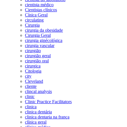
cientista médico
Cientistas clínicos
Cínica Geral
circulating
Cirurgia
cirurgia da obesidade
Cirurgia Geral
cirurgia ginécológica
cirurgia vascular
cirurgião
cirurgião geral
cirurgião oral
cirurgica
Citologia
city
Cleveland
cliente
clincal analysis
clinic
Clinic Practice Facilitators
clinica
clinica dentária
clinica dentaria na frança
clínica geral