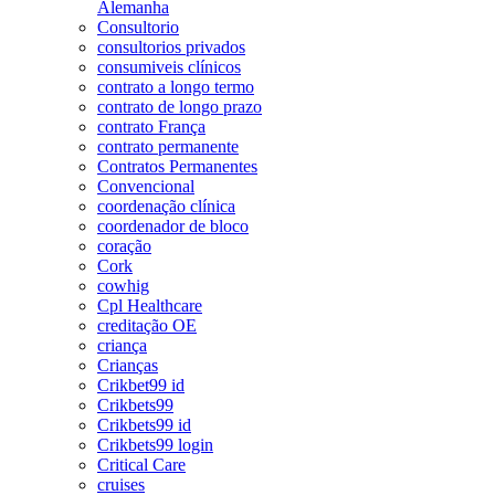
Alemanha
Consultorio
consultorios privados
consumiveis clínicos
contrato a longo termo
contrato de longo prazo
contrato França
contrato permanente
Contratos Permanentes
Convencional
coordenação clínica
coordenador de bloco
coração
Cork
cowhig
Cpl Healthcare
creditação OE
criança
Crianças
Crikbet99 id
Crikbets99
Crikbets99 id
Crikbets99 login
Critical Care
cruises