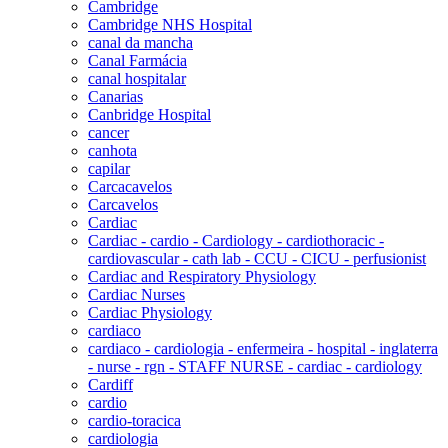
Cambridge
Cambridge NHS Hospital
canal da mancha
Canal Farmácia
canal hospitalar
Canarias
Canbridge Hospital
cancer
canhota
capilar
Carcacavelos
Carcavelos
Cardiac
Cardiac - cardio - Cardiology - cardiothoracic -
cardiovascular - cath lab - CCU - CICU - perfusionist
Cardiac and Respiratory Physiology
Cardiac Nurses
Cardiac Physiology
cardiaco
cardiaco - cardiologia - enfermeira - hospital - inglaterra
- nurse - rgn - STAFF NURSE - cardiac - cardiology
Cardiff
cardio
cardio-toracica
cardiologia