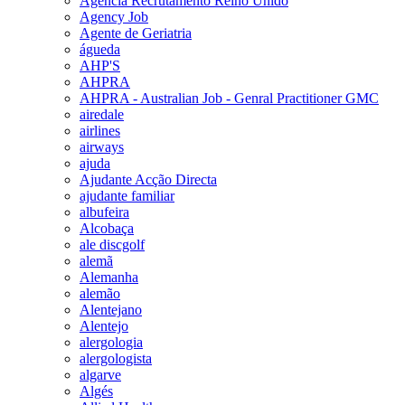
Agencia Recrutamento Reino Unido
Agency Job
Agente de Geriatria
águeda
AHP'S
AHPRA
AHPRA - Australian Job - Genral Practitioner GMC
airedale
airlines
airways
ajuda
Ajudante Acção Directa
ajudante familiar
albufeira
Alcobaça
ale discgolf
alemã
Alemanha
alemão
Alentejano
Alentejo
alergologia
alergologista
algarve
Algés