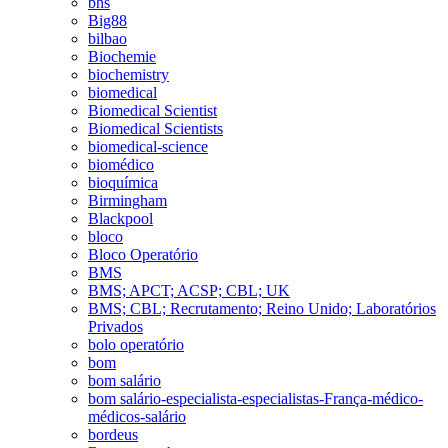
bhs
Big88
bilbao
Biochemie
biochemistry
biomedical
Biomedical Scientist
Biomedical Scientists
biomedical-science
biomédico
bioquímica
Birmingham
Blackpool
bloco
Bloco Operatório
BMS
BMS; APCT; ACSP; CBL; UK
BMS; CBL; Recrutamento; Reino Unido; Laboratórios
Privados
bolo operatório
bom
bom salário
bom salário-especialista-especialistas-França-médico-
médicos-salário
bordeus