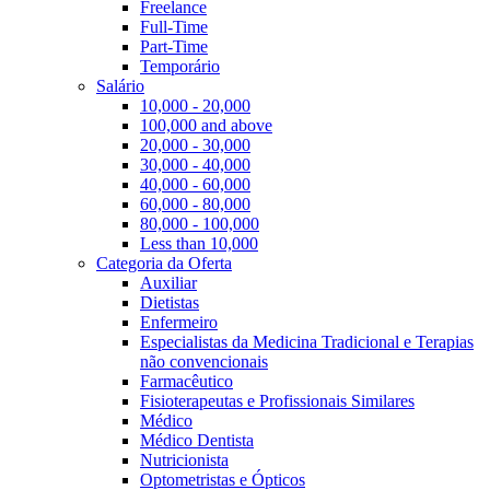
Freelance
Full-Time
Part-Time
Temporário
Salário
10,000 - 20,000
100,000 and above
20,000 - 30,000
30,000 - 40,000
40,000 - 60,000
60,000 - 80,000
80,000 - 100,000
Less than 10,000
Categoria da Oferta
Auxiliar
Dietistas
Enfermeiro
Especialistas da Medicina Tradicional e Terapias
não convencionais
Farmacêutico
Fisioterapeutas e Profissionais Similares
Médico
Médico Dentista
Nutricionista
Optometristas e Ópticos