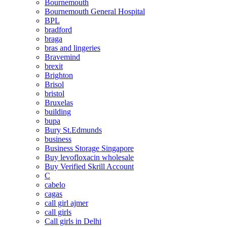
Bournemouth
Bournemouth General Hospital
BPL
bradford
braga
bras and lingeries
Bravemind
brexit
Brighton
Brisol
bristol
Bruxelas
building
bupa
Bury St.Edmunds
business
Business Storage Singapore
Buy levofloxacin wholesale
Buy Verified Skrill Account
C
cabelo
cagas
call girl ajmer
call girls
Call girls in Delhi