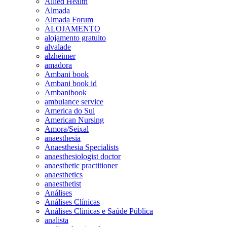
Allied Health
Almada
Almada Forum
ALOJAMENTO
alojamento gratuito
alvalade
alzheimer
amadora
Ambani book
Ambani book id
Ambanibook
ambulance service
America do Sul
American Nursing
Amora/Seixal
anaesthesia
Anaesthesia Specialists
anaesthesiologist doctor
anaesthetic practitioner
anaesthetics
anaesthetist
Análises
Análises Clínicas
Análises Clinicas e Saúde Pública
analista