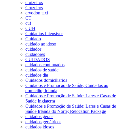
cruizeiros
Cruzeiros
cryodon taxi
CT
cuf
CUH
Cuidadios Intensivos
Cuidado
cuidado ao idoso
cuidador
cuidadores
CUIDADOS
cuidados continuados
cuidados de saúde
cuidados dia
Cuidados domiciliarios
Cuidados e Promoção de Saúde; Cuidados ao
domícilio; Irlanda
Cuidados e Promoção de Saúde; Lares e Casas de
Saúde Inglaterra
Cuidados e Promoção de Saúde; Lares e Casas de
Saúde Irlanda do Norte; Relocation Package
cuidados gerais
cuidados geriátricos
cuidados idosos