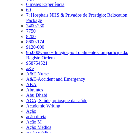
6 meses Experiência
69
7; Hospitais NHS & Privados de Prestígio; Relocation
Package
7400-230
7750
8200
8600-174
9120-000
95.000€ ano + Integração Totalmente Comparticipada:
Registo Ordem
958754521
a&e
A&E Nurse
A&E-Accident and Emergency
ABA
Abrantes
Abu Dhabi
ACA; Saúde; quiosque da saúde
Academic Writing
Ação
ação direta
Ação M
Ação Médica
acção médica