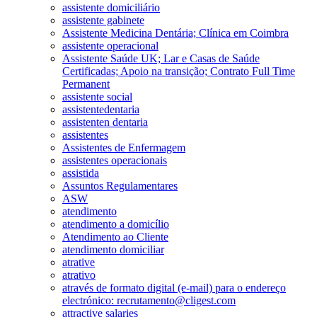
assistente domiciliário
assistente gabinete
Assistente Medicina Dentária; Clínica em Coimbra
assistente operacional
Assistente Saúde UK; Lar e Casas de Saúde
Certificadas; Apoio na transição; Contrato Full Time
Permanent
assistente social
assistentedentaria
assistenten dentaria
assistentes
Assistentes de Enfermagem
assistentes operacionais
assistida
Assuntos Regulamentares
ASW
atendimento
atendimento a domicílio
Atendimento ao Cliente
atendimento domiciliar
atrative
atrativo
através de formato digital (e-mail) para o endereço
electrónico: recrutamento@cligest.com
attractive salaries