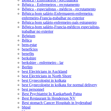
Bélgica - Enfermeiros - Recrutamen
Bélgica - Enfermeiros - recrutamento
Bélgica - especialistas - médicos - recrutamento
Bélgica-bom salário-Enfermagem-enfermeira-
enfermeiro-Francia-trabalhar no exterior
Bélgica-bom salário-enfermeiro-país estrangeiro
Bélgica-bom salário-Francia-médicos especialista-
trabalhar no exterior
Belgium
Bélica
bem-estar
benefícios
benefits
berkshire
berkshire - enfermeiro - lar
Berlim
best Electricians in Auckland
best Electricians in North Shore
best Gynecologist in kolkata
best Gynecologist in kolkata for normal delivery
best personnel
Best Psychiatrist In Kankarbagh Patna
Best Restaurant In Henderson NV
Best stomach Cancer Hospitals in hyderabad
bhpal