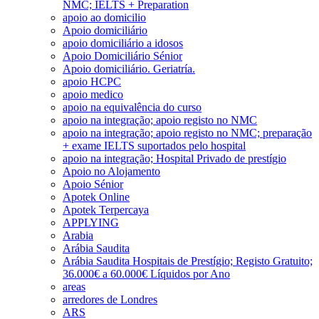
NMC; IELTS + Preparation
apoio ao domicilio
Apoio domiciliário
apoio domiciliário a idosos
Apoio Domiciliário Sénior
Apoio domiciliário. Geriatría.
apoio HCPC
apoio medico
apoio na equivalência do curso
apoio na integração; apoio registo no NMC
apoio na integração; apoio registo no NMC; preparação
+ exame IELTS suportados pelo hospital
apoio na integração; Hospital Privado de prestígio
Apoio no Alojamento
Apoio Sénior
Apotek Online
Apotek Terpercaya
APPLYING
Arabia
Arábia Saudita
Arábia Saudita Hospitais de Prestígio; Registo Gratuito;
36.000€ a 60.000€ Líquidos por Ano
areas
arredores de Londres
ARS