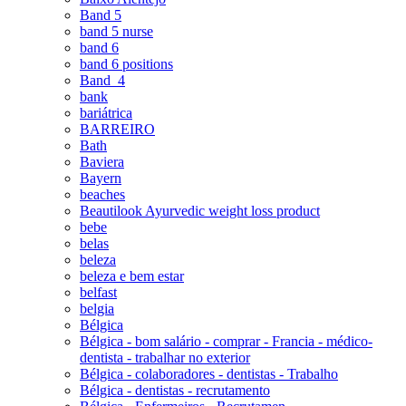
Band 5
band 5 nurse
band 6
band 6 positions
Band_4
bank
bariátrica
BARREIRO
Bath
Baviera
Bayern
beaches
Beautilook Ayurvedic weight loss product
bebe
belas
beleza
beleza e bem estar
belfast
belgia
Bélgica
Bélgica - bom salário - comprar - Francia - médico-
dentista - trabalhar no exterior
Bélgica - colaboradores - dentistas - Trabalho
Bélgica - dentistas - recrutamento