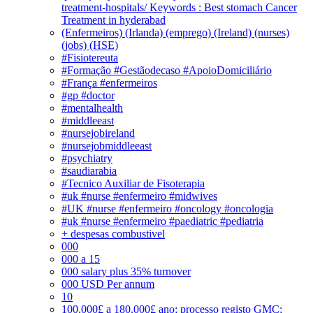
treatment-hospitals/ Keywords : Best stomach Cancer
Treatment in hyderabad
(Enfermeiros) (Irlanda) (emprego) (Ireland) (nurses)
(jobs) (HSE)
#Fisiotereuta
#Formação #Gestãodecaso #ApoioDomiciliário
#França #enfermeiros
#gp #doctor
#mentalhealth
#middleeast
#nursejobireland
#nursejobmiddleeast
#psychiatry
#saudiarabia
#Tecnico Auxiliar de Fisoterapia
#uk #nurse #enfermeiro #midwives
#UK #nurse #enfermeiro #oncology #oncologia
#uk #nurse #enfermeiro #paediatric #pediatria
+ despesas combustivel
000
000 a 15
000 salary plus 35% turnover
000 USD Per annum
10
100.000£ a 180.000£ ano; processo registo GMC;