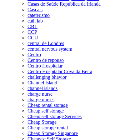
Casas de Saúde República da Irlanda
Cascais
cateterismo
cath lab
CBL
CCP
CCU
central de Londres
central nervous system
Centro
Centro de repouso
Centro Hospitalar
Centro Hospitalar Cova da Beira
challenging bhavior
Channel Island
channel islands
charge nurse
charge nurses
Cheap rental storage
Cheap self storage
Cheap self storage Services
Cheap Storage
Cheap storage rental
Cheap Storage Singapore
Cheapest Self Storage