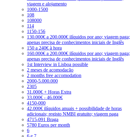
viagem e alojamento
1000-1500
108
108000
114
1150-156
130.000€ a 200.000€ ilíquidos por ano; viagem paga;
apenas precisa de conhecimentos iniciais de Inglês
150 a 240€ à hora
160.000€ a 200.000€ ilíquidos por ano; viagem paga;
apenas precisa de conhecimentos iniciais de Inglês
1st Interview in Lisboa possible
2 meses de acomodação
2 months free accomodation
2000-5.000.000
2305
31.000€ + Horas Extra
33.000€ - 46.000€
4150-000
42.000€ ilíquidos anuais + possibilidade de horas
adicionais; registo NMBI gratuito; viagem paga
4715-091 Braga
5780 Euros per month
6
6 e 7