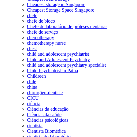
Cheapest storage in Singapore
Cheapest Storage Space Singapore
chefe
chefe de bloco
Chefe de laboratório de próteses dentárias
chefe de serviço
chemotherapy
chemotherapy nurse
chest
child and adolescent psychiatrist
Child and Adolescent Psychiatry
child and adolescent psychiatry specialist
Child Psychiatrist In Patna
Childreen
chile
china
chirurgien-dentiste
CICU
ciência
Ciências da educação
Ciências da saúde
Ciências psicológicas
cientista
Cientista Biomédica
cientista do laboratório