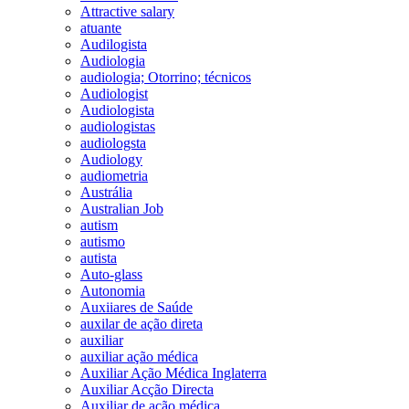
Attractive salary
atuante
Audilogista
Audiologia
audiologia; Otorrino; técnicos
Audiologist
Audiologista
audiologistas
audiologsta
Audiology
audiometria
Austrália
Australian Job
autism
autismo
autista
Auto-glass
Autonomia
Auxiiares de Saúde
auxilar de ação direta
auxiliar
auxiliar ação médica
Auxiliar Ação Médica Inglaterra
Auxiliar Acção Directa
Auxiliar de ação médica