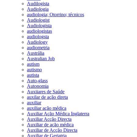
Audilogista
Audiologia
audiologia; Otorrino; técnicos
Audiologist
Audiologista
audiologistas
audiologsta
Audiology
audiometria
Austrália
Australian Job
autism
autismo
autista
Auto-glass
Autonomia
Auxiiares de Saúde
auxilar de ação direta
auxiliar
auxiliar ação médica
Auxiliar Ação Médica Inglaterra
Auxiliar Acção Directa
Auxiliar de ação médica
Auxiliar de Acção Directa
Auxiliar de Geriatria