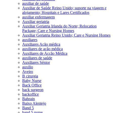
auxiliar de saúde
Auxiliar de Saúde Reino Unido; suporte na viagem e
alojamento; Hospitais e Lares Certificados
auxiliar enfermagem
Auxiliar geriatria
Auxiliar Geriatria Irlanda do Norte; Relocation
Package; Care e Nursing Homes
Auxiliar Geriatria Reino Unido; Care e Nursing Homes
auxiliares
Auxiliares Ação médica
auxiliares de ação médica
Auxiliares de Acção Médica
auxiliares de saúde
Auxiliares Sénior
auxilio
Aveiro
B cirurgia
Baby Nurse
Back Office
back surgeon
backoffice
Bahrain
Baixo Alentejo
Band 5
band 5 nurse