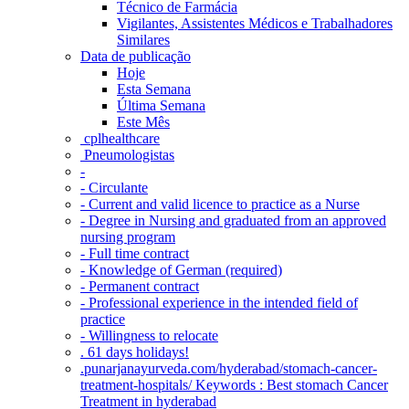
Técnico de Farmácia
Vigilantes, Assistentes Médicos e Trabalhadores
Similares
Data de publicação
Hoje
Esta Semana
Última Semana
Este Mês
‎ cplhealthcare‬
Pneumologistas
-
- Circulante
- Current and valid licence to practice as a Nurse
- Degree in Nursing and graduated from an approved
nursing program
- Full time contract
- Knowledge of German (required)
- Permanent contract
- Professional experience in the intended field of
practice
- Willingness to relocate
. 61 days holidays!
.punarjanayurveda.com/hyderabad/stomach-cancer-
treatment-hospitals/ Keywords : Best stomach Cancer
Treatment in hyderabad