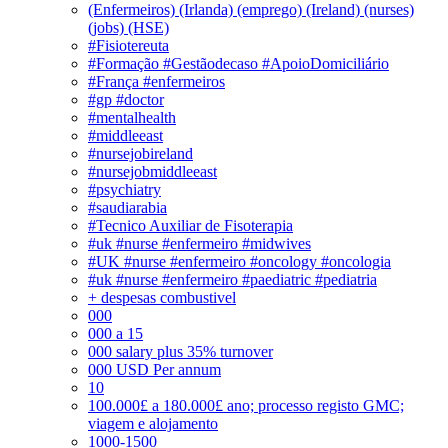
(Enfermeiros) (Irlanda) (emprego) (Ireland) (nurses)
(jobs) (HSE)
#Fisiotereuta
#Formação #Gestãodecaso #ApoioDomiciliário
#França #enfermeiros
#gp #doctor
#mentalhealth
#middleeast
#nursejobireland
#nursejobmiddleeast
#psychiatry
#saudiarabia
#Tecnico Auxiliar de Fisoterapia
#uk #nurse #enfermeiro #midwives
#UK #nurse #enfermeiro #oncology #oncologia
#uk #nurse #enfermeiro #paediatric #pediatria
+ despesas combustivel
000
000 a 15
000 salary plus 35% turnover
000 USD Per annum
10
100.000£ a 180.000£ ano; processo registo GMC;
viagem e alojamento
1000-1500