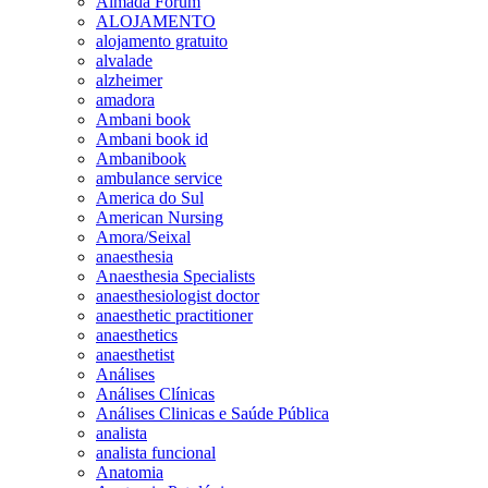
Almada Forum
ALOJAMENTO
alojamento gratuito
alvalade
alzheimer
amadora
Ambani book
Ambani book id
Ambanibook
ambulance service
America do Sul
American Nursing
Amora/Seixal
anaesthesia
Anaesthesia Specialists
anaesthesiologist doctor
anaesthetic practitioner
anaesthetics
anaesthetist
Análises
Análises Clínicas
Análises Clinicas e Saúde Pública
analista
analista funcional
Anatomia