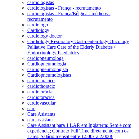
cardiologistas
cardiologistas - França - recrutamento
cardiologistas - França/Bélgica - médicos -
recrutamento
cardiólogo
Cardiology
cardiology doctor
Cardiology Respiratory Gastroenterology Oncology
Palliative Care Care of the Elderly Diabetes /
Endocrinology Paediatrics
cardiopneumologa
Cardiopneumologia
cardiopneumologista
Cardiopneumologistas
cardiotaracico
cardiothoracic
cardiotorácia
cardiotoracica
cardiovascular
care
Care Asistants
care assistant
Care Assistant para 1 LAR em Inglaterra; Sem e com
experiência; Contrato Full Time diretamente com os
Lares; Salário mensal entre 1.500£ a 2.000£