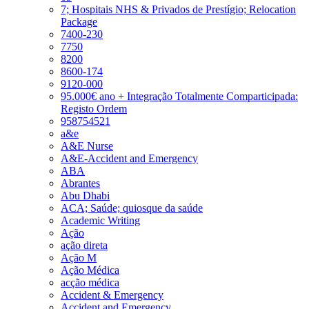
7; Hospitais NHS & Privados de Prestígio; Relocation
Package
7400-230
7750
8200
8600-174
9120-000
95.000€ ano + Integração Totalmente Comparticipada:
Registo Ordem
958754521
a&e
A&E Nurse
A&E-Accident and Emergency
ABA
Abrantes
Abu Dhabi
ACA; Saúde; quiosque da saúde
Academic Writing
Ação
ação direta
Ação M
Ação Médica
acção médica
Accident & Emergency
Accident and Emergency