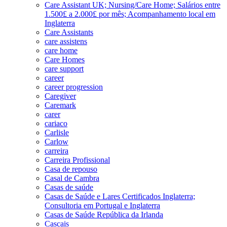
Care Assistant UK; Nursing/Care Home; Salários entre
1.500£ a 2.000£ por mês; Acompanhamento local em
Inglaterra
Care Assistants
care assistens
care home
Care Homes
care support
career
career progression
Caregiver
Caremark
carer
cariaco
Carlisle
Carlow
carreira
Carreira Profissional
Casa de repouso
Casal de Cambra
Casas de saúde
Casas de Saúde e Lares Certificados Inglaterra;
Consultoria em Portugal e Inglaterra
Casas de Saúde República da Irlanda
Cascais