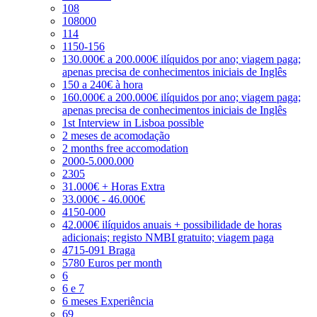
108
108000
114
1150-156
130.000€ a 200.000€ ilíquidos por ano; viagem paga;
apenas precisa de conhecimentos iniciais de Inglês
150 a 240€ à hora
160.000€ a 200.000€ ilíquidos por ano; viagem paga;
apenas precisa de conhecimentos iniciais de Inglês
1st Interview in Lisboa possible
2 meses de acomodação
2 months free accomodation
2000-5.000.000
2305
31.000€ + Horas Extra
33.000€ - 46.000€
4150-000
42.000€ ilíquidos anuais + possibilidade de horas
adicionais; registo NMBI gratuito; viagem paga
4715-091 Braga
5780 Euros per month
6
6 e 7
6 meses Experiência
69