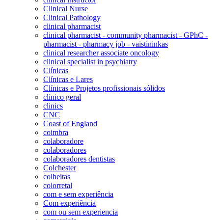
Clinical Nurse
Clinical Pathology
clinical pharmacist
clinical pharmacist - community pharmacist - GPhC -
pharmacist - pharmacy job - vaistininkas
clinical researcher associate oncology
clinical specialist in psychiatry
Clínicas
Clínicas e Lares
Clínicas e Projetos profissionais sólidos
clínico geral
clinics
CNC
Coast of England
coimbra
colaboradore
colaboradores
colaboradores dentistas
Colchester
colheitas
colorretal
com e sem experiência
Com experiência
com ou sem experiencia