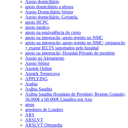
Apoio domiciliário
apoio domiciliário a idosos
Apoio Domiciliário Sénior
Apoio domiciliário. Geriatría.
apoio HCPC
apoio medico
apoio na equivalência do curso
apoio na integração; apoio registo no NMC
apoio na integração; apoio registo no NMC; preparação
+ exame IELTS suportados pelo hospital
apoio na integração; Hospital Privado de prestígio
Apoio no Alojamento
Apoio Sénior
Apotek Online
Apotek Terpercaya
APPLYING
Arabia
Arábia Saudita
Arábia Saudita Hospitais de Prestígio; Registo Gratuito;
36.000€ a 60.000€ Líquidos por Ano
areas
arredores de Londres
ARS
ARSLVT
ARSLVT Ortopedia