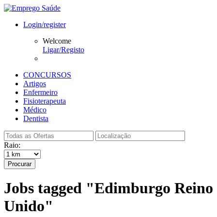
Login/register
Welcome
Ligar/Registo
CONCURSOS
Artigos
Enfermeiro
Fisioterapeuta
Médico
Dentista
Raio:
Procurar
Jobs tagged "Edimburgo Reino
Unido"