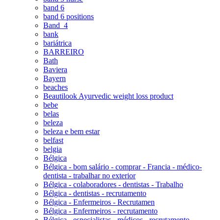
band 6
band 6 positions
Band_4
bank
bariátrica
BARREIRO
Bath
Baviera
Bayern
beaches
Beautilook Ayurvedic weight loss product
bebe
belas
beleza
beleza e bem estar
belfast
belgia
Bélgica
Bélgica - bom salário - comprar - Francia - médico-
dentista - trabalhar no exterior
Bélgica - colaboradores - dentistas - Trabalho
Bélgica - dentistas - recrutamento
Bélgica - Enfermeiros - Recrutamen
Bélgica - Enfermeiros - recrutamento
Bélgica - especialistas - médicos - recrutamento