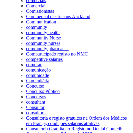
comerciais
Comercial
Comissionistas
Commercial electricians Auckland
Communication
community
community health
Community Nurse
community nurses
community pharmacist
Comparticipado registo no NMC
competitive salaries
comprar
comunicação
comunidade
Comunitária
Concurso
Concurso Público
Concursos
consultant
Consultor
consultoria
Consultoria e registo gratuitos na Ordem dos Médicos
em França; condições salariais atrativas
Consultoria Gratuita no Registo no Dental Council;