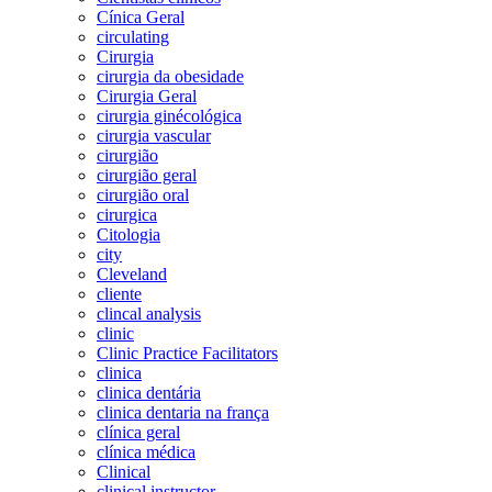
Cínica Geral
circulating
Cirurgia
cirurgia da obesidade
Cirurgia Geral
cirurgia ginécológica
cirurgia vascular
cirurgião
cirurgião geral
cirurgião oral
cirurgica
Citologia
city
Cleveland
cliente
clincal analysis
clinic
Clinic Practice Facilitators
clinica
clinica dentária
clinica dentaria na frança
clínica geral
clínica médica
Clinical
clinical instructor