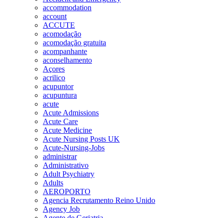
accommodation
account
ACCUTE
acomodação
acomodação gratuita
acompanhante
aconselhamento
Açores
acrilico
acupuntor
acupuntura
acute
Acute Admissions
Acute Care
Acute Medicine
Acute Nursing Posts UK
Acute-Nursing-Jobs
administrar
Administrativo
Adult Psychiatry
Adults
AEROPORTO
Agencia Recrutamento Reino Unido
Agency Job
Agente de Geriatria