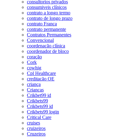
consultorios privados
consumiveis clínicos
contrato a longo termo
contrato de longo prazo
contrato França
contrato permanente
Contratos Permanentes
Convencional
coordenação clínica
coordenador de bloco
coração
Cork
cowhig
Cpl Healthcare
creditação OE
criança
Crianças
Crikbet99 id
Crikbets99
Crikbets99 id
Crikbets99 login
Critical Care
cruises
cruizeiros
Cruzeiros