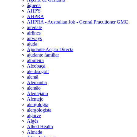
águeda
AHP'S
AHPRA
AHPRA - Australian Job - Genral Practitioner GMC
airedale
airlines
airways
ajuda
Ajudante Acção Directa
ajudante familiar
albufeira
Alcobaça
ale discgolf
alemã
Alemanha
alemão
Alentejano
Alentejo
alergologia
alergologista
algarve
Algés
Allied Health
Almada