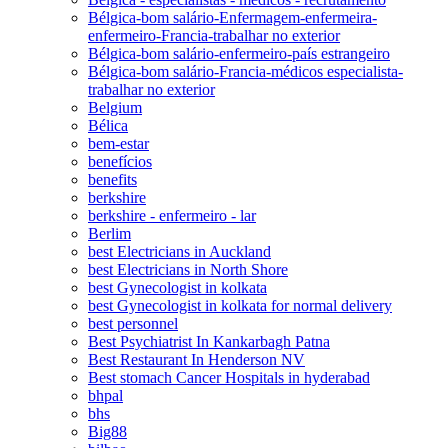
Bélgica-bom salário-Enfermagem-enfermeira-
enfermeiro-Francia-trabalhar no exterior
Bélgica-bom salário-enfermeiro-país estrangeiro
Bélgica-bom salário-Francia-médicos especialista-
trabalhar no exterior
Belgium
Bélica
bem-estar
benefícios
benefits
berkshire
berkshire - enfermeiro - lar
Berlim
best Electricians in Auckland
best Electricians in North Shore
best Gynecologist in kolkata
best Gynecologist in kolkata for normal delivery
best personnel
Best Psychiatrist In Kankarbagh Patna
Best Restaurant In Henderson NV
Best stomach Cancer Hospitals in hyderabad
bhpal
bhs
Big88