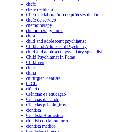
chefe
chefe de bloco
Chefe de laboratório de próteses dentárias
chefe de serviço
chemotherapy
chemotherapy nurse
chest
child and adolescent psychiatrist
Child and Adolescent Psychiatry
child and adolescent psychiatry specialist
Child Psychiatrist In Patna
Childreen
chile
china
chirurgien-dentiste
CICU
ciência
Ciências da educação
Ciências da saúde
Ciências psicológicas
cientista
Cientista Biomédica
cientista do laboratório
cientista médico
Cientistas clínicos