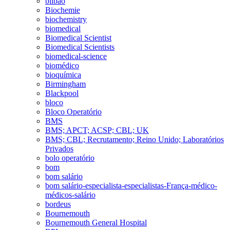
bilbao
Biochemie
biochemistry
biomedical
Biomedical Scientist
Biomedical Scientists
biomedical-science
biomédico
bioquímica
Birmingham
Blackpool
bloco
Bloco Operatório
BMS
BMS; APCT; ACSP; CBL; UK
BMS; CBL; Recrutamento; Reino Unido; Laboratórios
Privados
bolo operatório
bom
bom salário
bom salário-especialista-especialistas-França-médico-
médicos-salário
bordeus
Bournemouth
Bournemouth General Hospital