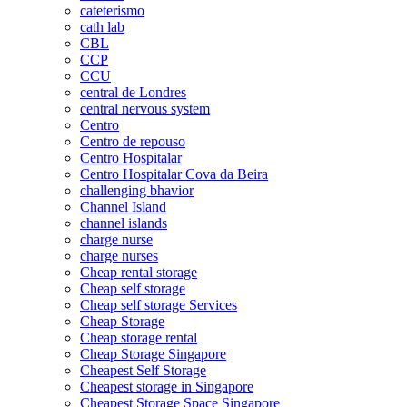
cateterismo
cath lab
CBL
CCP
CCU
central de Londres
central nervous system
Centro
Centro de repouso
Centro Hospitalar
Centro Hospitalar Cova da Beira
challenging bhavior
Channel Island
channel islands
charge nurse
charge nurses
Cheap rental storage
Cheap self storage
Cheap self storage Services
Cheap Storage
Cheap storage rental
Cheap Storage Singapore
Cheapest Self Storage
Cheapest storage in Singapore
Cheapest Storage Space Singapore