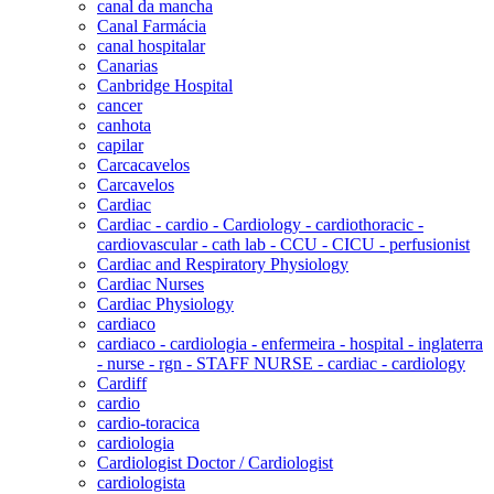
canal da mancha
Canal Farmácia
canal hospitalar
Canarias
Canbridge Hospital
cancer
canhota
capilar
Carcacavelos
Carcavelos
Cardiac
Cardiac - cardio - Cardiology - cardiothoracic -
cardiovascular - cath lab - CCU - CICU - perfusionist
Cardiac and Respiratory Physiology
Cardiac Nurses
Cardiac Physiology
cardiaco
cardiaco - cardiologia - enfermeira - hospital - inglaterra
- nurse - rgn - STAFF NURSE - cardiac - cardiology
Cardiff
cardio
cardio-toracica
cardiologia
Cardiologist Doctor / Cardiologist
cardiologista