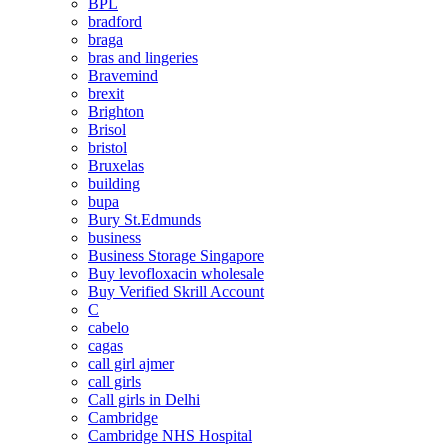
BPL
bradford
braga
bras and lingeries
Bravemind
brexit
Brighton
Brisol
bristol
Bruxelas
building
bupa
Bury St.Edmunds
business
Business Storage Singapore
Buy levofloxacin wholesale
Buy Verified Skrill Account
C
cabelo
cagas
call girl ajmer
call girls
Call girls in Delhi
Cambridge
Cambridge NHS Hospital