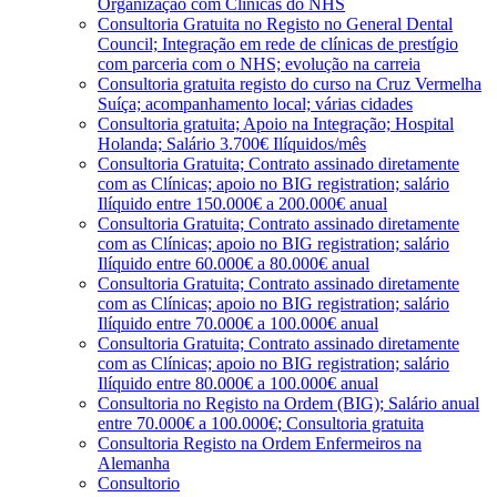
Organização com Clínicas do NHS
Consultoria Gratuita no Registo no General Dental
Council; Integração em rede de clínicas de prestígio
com parceria com o NHS; evolução na carreia
Consultoria gratuita registo do curso na Cruz Vermelha
Suíça; acompanhamento local; várias cidades
Consultoria gratuita; Apoio na Integração; Hospital
Holanda; Salário 3.700€ Ilíquidos/mês
Consultoria Gratuita; Contrato assinado diretamente
com as Clínicas; apoio no BIG registration; salário
Ilíquido entre 150.000€ a 200.000€ anual
Consultoria Gratuita; Contrato assinado diretamente
com as Clínicas; apoio no BIG registration; salário
Ilíquido entre 60.000€ a 80.000€ anual
Consultoria Gratuita; Contrato assinado diretamente
com as Clínicas; apoio no BIG registration; salário
Ilíquido entre 70.000€ a 100.000€ anual
Consultoria Gratuita; Contrato assinado diretamente
com as Clínicas; apoio no BIG registration; salário
Ilíquido entre 80.000€ a 100.000€ anual
Consultoria no Registo na Ordem (BIG); Salário anual
entre 70.000€ a 100.000€; Consultoria gratuita
Consultoria Registo na Ordem Enfermeiros na
Alemanha
Consultorio