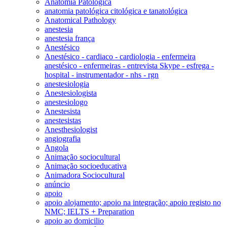
Anatomia Patológica
anatomia patológica citológica e tanatológica
Anatomical Pathology
anestesia
anestesia frança
Anestésico
Anestésico - cardiaco - cardiologia - enfermeira
anestésico - enfermeiras - entrevista Skype - esfrega -
hospital - instrumentador - nhs - rgn
anestesiologia
Anestesiologista
anestesiologo
Anestesista
anestesistas
Anesthesiologist
angiografia
Angola
Animação sociocultural
Animação socioeducativa
Animadora Sociocultural
anúncio
apoio
apoio alojamento; apoio na integração; apoio registo no
NMC; IELTS + Preparation
apoio ao domicilio