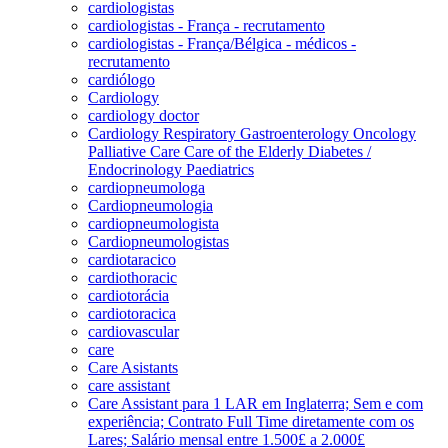
cardiologistas
cardiologistas - França - recrutamento
cardiologistas - França/Bélgica - médicos -
recrutamento
cardiólogo
Cardiology
cardiology doctor
Cardiology Respiratory Gastroenterology Oncology
Palliative Care Care of the Elderly Diabetes /
Endocrinology Paediatrics
cardiopneumologa
Cardiopneumologia
cardiopneumologista
Cardiopneumologistas
cardiotaracico
cardiothoracic
cardiotorácia
cardiotoracica
cardiovascular
care
Care Asistants
care assistant
Care Assistant para 1 LAR em Inglaterra; Sem e com
experiência; Contrato Full Time diretamente com os
Lares; Salário mensal entre 1.500£ a 2.000£