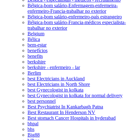
Bélgica-bom salário-Enfermagem-enfermeira-
enfermeiro-Francia-trabalhar no exterior
Bélgica-bom salário-enfermeiro-país estrangeiro
Bélgica-bom salário-Francia-médicos especialista-
trabalhar no exterior
Belgium
Bélica
bem-estar
benefícios
benefits
berkshire
berkshire - enfermeiro - lar
Berlim
best Electricians in Auckland
best Electricians in North Shore
best Gynecologist in kolkata
best Gynecologist in kolkata for normal delivery
best personnel
Best Psychiatrist In Kankarbagh Patna
Best Restaurant In Henderson NV
Best stomach Cancer Hospitals in hyderabad
bhpal
bhs
Big88