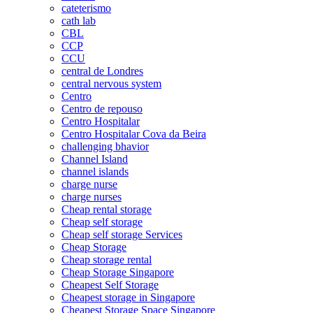
cateterismo
cath lab
CBL
CCP
CCU
central de Londres
central nervous system
Centro
Centro de repouso
Centro Hospitalar
Centro Hospitalar Cova da Beira
challenging bhavior
Channel Island
channel islands
charge nurse
charge nurses
Cheap rental storage
Cheap self storage
Cheap self storage Services
Cheap Storage
Cheap storage rental
Cheap Storage Singapore
Cheapest Self Storage
Cheapest storage in Singapore
Cheapest Storage Space Singapore