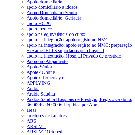
Apoio domiciliário
apoio domiciliário a idosos
Apoio Domiciliário Sénior
Apoio domiciliário. Geriatría.
apoio HCPC
apoio medico
apoio na equivalência do curso
apoio na integração; apoio registo no NMC
apoio na integração; apoio registo no NMC; preparação
+ exame IELTS suportados pelo hospital
apoio na integração; Hospital Privado de prestígio
Apoio no Alojamento
Apoio Sénior
Apotek Online
Apotek Terpercaya
APPLYING
Arabia
Arábia Saudita
Arábia Saudita Hospitais de Prestígio; Registo Gratuito;
36.000€ a 60.000€ Líquidos por Ano
areas
arredores de Londres
ARS
ARSLVT
ARSLVT Ortopedia