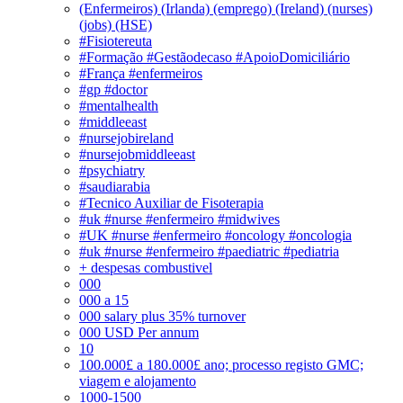
(Enfermeiros) (Irlanda) (emprego) (Ireland) (nurses)
(jobs) (HSE)
#Fisiotereuta
#Formação #Gestãodecaso #ApoioDomiciliário
#França #enfermeiros
#gp #doctor
#mentalhealth
#middleeast
#nursejobireland
#nursejobmiddleeast
#psychiatry
#saudiarabia
#Tecnico Auxiliar de Fisoterapia
#uk #nurse #enfermeiro #midwives
#UK #nurse #enfermeiro #oncology #oncologia
#uk #nurse #enfermeiro #paediatric #pediatria
+ despesas combustivel
000
000 a 15
000 salary plus 35% turnover
000 USD Per annum
10
100.000£ a 180.000£ ano; processo registo GMC;
viagem e alojamento
1000-1500