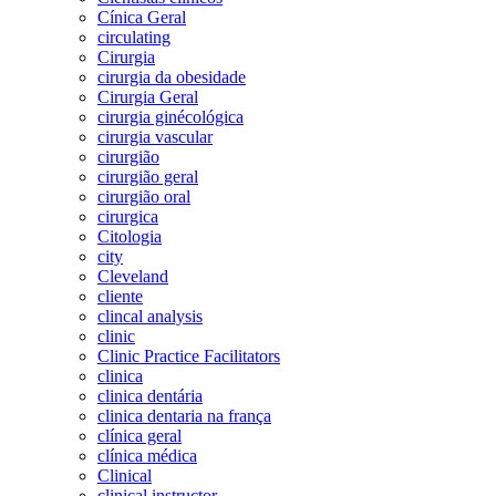
Cínica Geral
circulating
Cirurgia
cirurgia da obesidade
Cirurgia Geral
cirurgia ginécológica
cirurgia vascular
cirurgião
cirurgião geral
cirurgião oral
cirurgica
Citologia
city
Cleveland
cliente
clincal analysis
clinic
Clinic Practice Facilitators
clinica
clinica dentária
clinica dentaria na frança
clínica geral
clínica médica
Clinical
clinical instructor