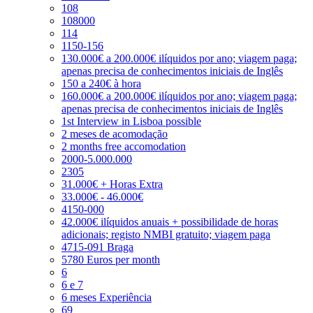
108
108000
114
1150-156
130.000€ a 200.000€ ilíquidos por ano; viagem paga;
apenas precisa de conhecimentos iniciais de Inglês
150 a 240€ à hora
160.000€ a 200.000€ ilíquidos por ano; viagem paga;
apenas precisa de conhecimentos iniciais de Inglês
1st Interview in Lisboa possible
2 meses de acomodação
2 months free accomodation
2000-5.000.000
2305
31.000€ + Horas Extra
33.000€ - 46.000€
4150-000
42.000€ ilíquidos anuais + possibilidade de horas
adicionais; registo NMBI gratuito; viagem paga
4715-091 Braga
5780 Euros per month
6
6 e 7
6 meses Experiência
69