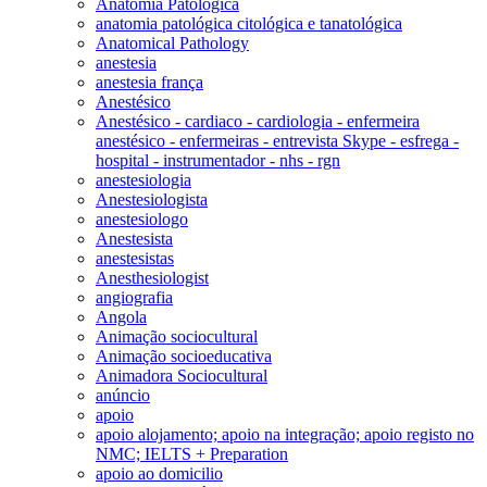
Anatomia Patológica
anatomia patológica citológica e tanatológica
Anatomical Pathology
anestesia
anestesia frança
Anestésico
Anestésico - cardiaco - cardiologia - enfermeira
anestésico - enfermeiras - entrevista Skype - esfrega -
hospital - instrumentador - nhs - rgn
anestesiologia
Anestesiologista
anestesiologo
Anestesista
anestesistas
Anesthesiologist
angiografia
Angola
Animação sociocultural
Animação socioeducativa
Animadora Sociocultural
anúncio
apoio
apoio alojamento; apoio na integração; apoio registo no
NMC; IELTS + Preparation
apoio ao domicilio