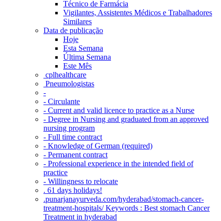
Técnico de Farmácia
Vigilantes, Assistentes Médicos e Trabalhadores
Similares
Data de publicação
Hoje
Esta Semana
Última Semana
Este Mês
‎ cplhealthcare‬
Pneumologistas
-
- Circulante
- Current and valid licence to practice as a Nurse
- Degree in Nursing and graduated from an approved
nursing program
- Full time contract
- Knowledge of German (required)
- Permanent contract
- Professional experience in the intended field of
practice
- Willingness to relocate
. 61 days holidays!
.punarjanayurveda.com/hyderabad/stomach-cancer-
treatment-hospitals/ Keywords : Best stomach Cancer
Treatment in hyderabad