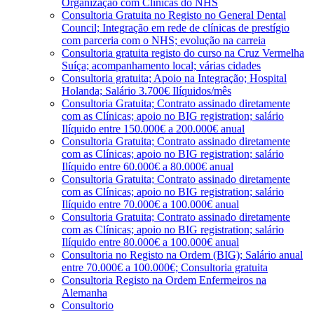
Organização com Clínicas do NHS
Consultoria Gratuita no Registo no General Dental
Council; Integração em rede de clínicas de prestígio
com parceria com o NHS; evolução na carreia
Consultoria gratuita registo do curso na Cruz Vermelha
Suíça; acompanhamento local; várias cidades
Consultoria gratuita; Apoio na Integração; Hospital
Holanda; Salário 3.700€ Ilíquidos/mês
Consultoria Gratuita; Contrato assinado diretamente
com as Clínicas; apoio no BIG registration; salário
Ilíquido entre 150.000€ a 200.000€ anual
Consultoria Gratuita; Contrato assinado diretamente
com as Clínicas; apoio no BIG registration; salário
Ilíquido entre 60.000€ a 80.000€ anual
Consultoria Gratuita; Contrato assinado diretamente
com as Clínicas; apoio no BIG registration; salário
Ilíquido entre 70.000€ a 100.000€ anual
Consultoria Gratuita; Contrato assinado diretamente
com as Clínicas; apoio no BIG registration; salário
Ilíquido entre 80.000€ a 100.000€ anual
Consultoria no Registo na Ordem (BIG); Salário anual
entre 70.000€ a 100.000€; Consultoria gratuita
Consultoria Registo na Ordem Enfermeiros na
Alemanha
Consultorio