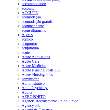
accommodation
account
ACCUTE
acomodação
acomodação gratuita
acompanhante
aconselhamento
Açores
acrilico
acupuntor
acupuntura
acute
Acute Admissions
Acute Care
Acute Medicine
Acute Nursing Posts UK
Acute-Nursing-Jobs
administrar
Administrativo
Adult Psychiatry
Adults
AEROPORTO
Agencia Recrutamento Reino Unido
Agency Job
Agente de Geriatria