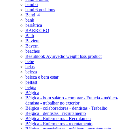
band 6
band 6 positions
Band_4
bank
bariátrica
BARREIRO
Bath
Baviera
Bayern
beaches
Beautilook Ayurvedic weight loss product
bebe
belas
beleza
beleza e bem estar
belfast
belgia
Bélgica
Bélgica - bom salário - comprar - Francia - médico-
dentista - trabalhar no exterior
Bélgica - colaboradores - dentistas - Trabalho
Bélgica - dentistas - recrutamento
Bélgica - Enfermeiros - Recrutamen
Bélgica - Enfermeiros - recrutamento
Bélgica - especialistas - médicos - recrutamento