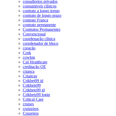
consultorios privados
consumiveis clínicos
contrato a longo termo
contrato de longo prazo
contrato França
contrato permanente
Contratos Permanentes
Convencional
coordenação clínica
coordenador de bloco
coração
Cork
cowhig
Cpl Healthcare
creditação OE
criança
Crianças
Crikbet99 id
Crikbets99
Crikbets99 id
Crikbets99 login
Critical Care
cruises
cruizeiros
Cruzeiros