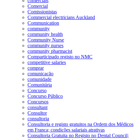
comerciais
Comercial
Comissionistas
Commercial electricians Auckland
Communication
community
community health
Community Nurse
community nurses
community pharmacist
Comparticipado registo no NMC
competitive salaries
comprar
comunicação
comunidade
Comunitária
Concurso
Concurso Público
Concursos
consultant
Consultor
consultoria
Consultoria e registo gratuitos na Ordem dos Médicos
em França; condições salariais atrativas
Consultoria Gratuita no Registo no Dental Council;