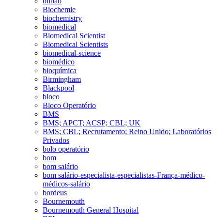
bilbao
Biochemie
biochemistry
biomedical
Biomedical Scientist
Biomedical Scientists
biomedical-science
biomédico
bioquímica
Birmingham
Blackpool
bloco
Bloco Operatório
BMS
BMS; APCT; ACSP; CBL; UK
BMS; CBL; Recrutamento; Reino Unido; Laboratórios
Privados
bolo operatório
bom
bom salário
bom salário-especialista-especialistas-França-médico-
médicos-salário
bordeus
Bournemouth
Bournemouth General Hospital