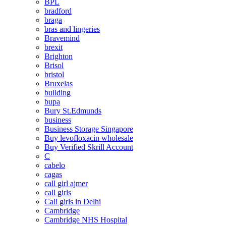
BPL
bradford
braga
bras and lingeries
Bravemind
brexit
Brighton
Brisol
bristol
Bruxelas
building
bupa
Bury St.Edmunds
business
Business Storage Singapore
Buy levofloxacin wholesale
Buy Verified Skrill Account
C
cabelo
cagas
call girl ajmer
call girls
Call girls in Delhi
Cambridge
Cambridge NHS Hospital