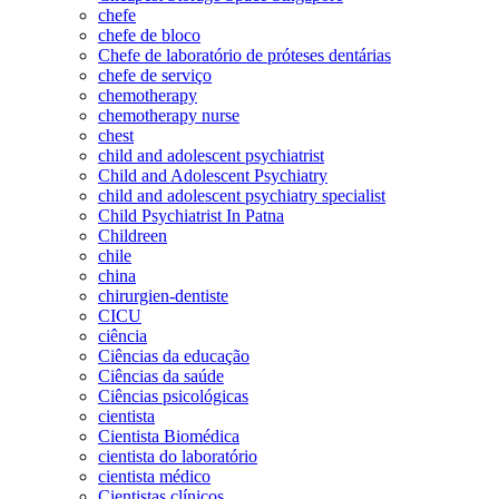
chefe
chefe de bloco
Chefe de laboratório de próteses dentárias
chefe de serviço
chemotherapy
chemotherapy nurse
chest
child and adolescent psychiatrist
Child and Adolescent Psychiatry
child and adolescent psychiatry specialist
Child Psychiatrist In Patna
Childreen
chile
china
chirurgien-dentiste
CICU
ciência
Ciências da educação
Ciências da saúde
Ciências psicológicas
cientista
Cientista Biomédica
cientista do laboratório
cientista médico
Cientistas clínicos