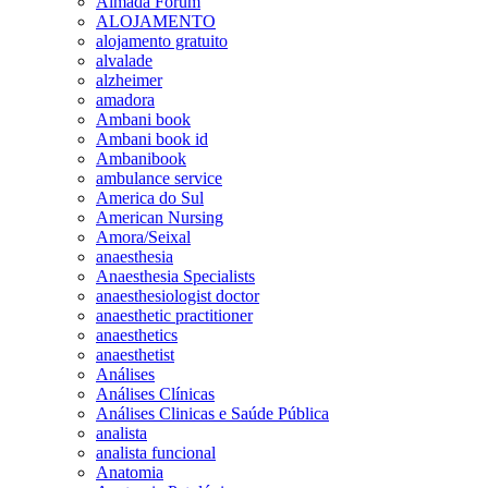
Almada Forum
ALOJAMENTO
alojamento gratuito
alvalade
alzheimer
amadora
Ambani book
Ambani book id
Ambanibook
ambulance service
America do Sul
American Nursing
Amora/Seixal
anaesthesia
Anaesthesia Specialists
anaesthesiologist doctor
anaesthetic practitioner
anaesthetics
anaesthetist
Análises
Análises Clínicas
Análises Clinicas e Saúde Pública
analista
analista funcional
Anatomia