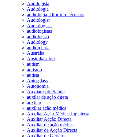
Audilogista
Audiologia
audiologia; Otorrino; técnicos
Audiologist
Audiologista
audiologistas
audiologsta
Audiology
audiometria
Austrália
Australian Job
autism
autismo
autista
Auto-glass
Autonomia
Auxiiares de Saúde
auxilar de ação direta
auxiliar
auxiliar ação médica
Auxiliar Ação Médica Inglaterra
Auxiliar Acção Directa
Auxiliar de ação médica
Auxiliar de Acção Directa
Auxiliar de Geriatria