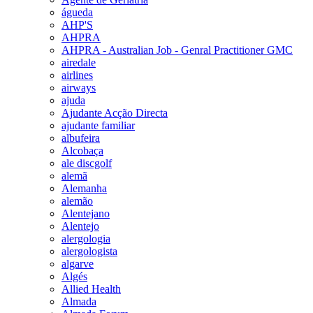
águeda
AHP'S
AHPRA
AHPRA - Australian Job - Genral Practitioner GMC
airedale
airlines
airways
ajuda
Ajudante Acção Directa
ajudante familiar
albufeira
Alcobaça
ale discgolf
alemã
Alemanha
alemão
Alentejano
Alentejo
alergologia
alergologista
algarve
Algés
Allied Health
Almada