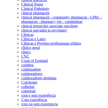
Clinical Nurse
Clinical Pathology
clinical pharmacist
clinical pharmacist - community pharmacist - GPhC -
pharmacist - pharmacy job - vaistininkas
clinical researcher associate oncology
clinical specialist in psychiatry
Clínicas
Clínicas e Lares
Clínicas e Projetos profissionais sólidos
clínico geral
clinics
CNC
Coast of England
coimbra
colaboradore
colaboradores
colaboradores dentistas
Colchester
colheitas
colorretal
com e sem experiência
Com experiência
com ou sem experiencia