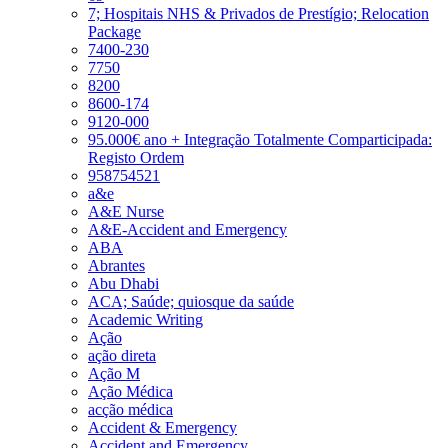
7; Hospitais NHS & Privados de Prestígio; Relocation
Package
7400-230
7750
8200
8600-174
9120-000
95.000€ ano + Integração Totalmente Comparticipada:
Registo Ordem
958754521
a&e
A&E Nurse
A&E-Accident and Emergency
ABA
Abrantes
Abu Dhabi
ACA; Saúde; quiosque da saúde
Academic Writing
Ação
ação direta
Ação M
Ação Médica
acção médica
Accident & Emergency
Accident and Emergency