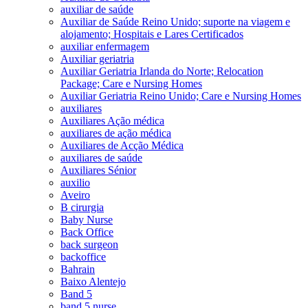
auxiliar de saúde
Auxiliar de Saúde Reino Unido; suporte na viagem e
alojamento; Hospitais e Lares Certificados
auxiliar enfermagem
Auxiliar geriatria
Auxiliar Geriatria Irlanda do Norte; Relocation
Package; Care e Nursing Homes
Auxiliar Geriatria Reino Unido; Care e Nursing Homes
auxiliares
Auxiliares Ação médica
auxiliares de ação médica
Auxiliares de Acção Médica
auxiliares de saúde
Auxiliares Sénior
auxilio
Aveiro
B cirurgia
Baby Nurse
Back Office
back surgeon
backoffice
Bahrain
Baixo Alentejo
Band 5
band 5 nurse