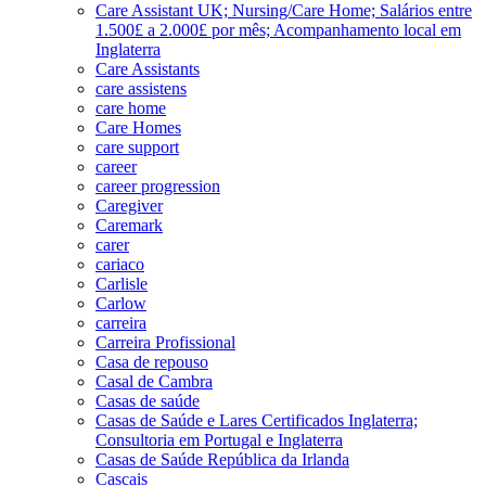
Care Assistant UK; Nursing/Care Home; Salários entre
1.500£ a 2.000£ por mês; Acompanhamento local em
Inglaterra
Care Assistants
care assistens
care home
Care Homes
care support
career
career progression
Caregiver
Caremark
carer
cariaco
Carlisle
Carlow
carreira
Carreira Profissional
Casa de repouso
Casal de Cambra
Casas de saúde
Casas de Saúde e Lares Certificados Inglaterra;
Consultoria em Portugal e Inglaterra
Casas de Saúde República da Irlanda
Cascais