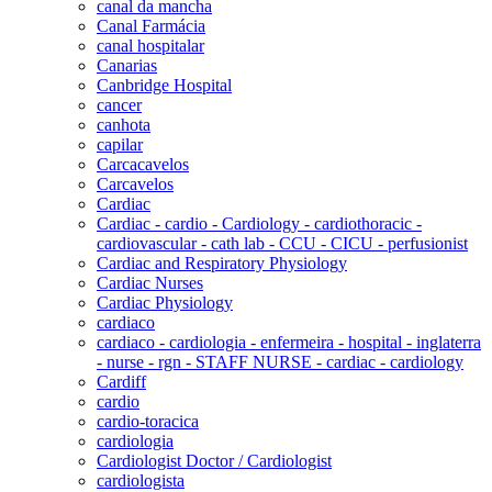
canal da mancha
Canal Farmácia
canal hospitalar
Canarias
Canbridge Hospital
cancer
canhota
capilar
Carcacavelos
Carcavelos
Cardiac
Cardiac - cardio - Cardiology - cardiothoracic -
cardiovascular - cath lab - CCU - CICU - perfusionist
Cardiac and Respiratory Physiology
Cardiac Nurses
Cardiac Physiology
cardiaco
cardiaco - cardiologia - enfermeira - hospital - inglaterra
- nurse - rgn - STAFF NURSE - cardiac - cardiology
Cardiff
cardio
cardio-toracica
cardiologia
Cardiologist Doctor / Cardiologist
cardiologista