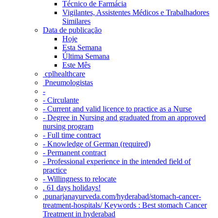
Técnico de Farmácia
Vigilantes, Assistentes Médicos e Trabalhadores
Similares
Data de publicação
Hoje
Esta Semana
Última Semana
Este Mês
‎ cplhealthcare‬
Pneumologistas
-
- Circulante
- Current and valid licence to practice as a Nurse
- Degree in Nursing and graduated from an approved
nursing program
- Full time contract
- Knowledge of German (required)
- Permanent contract
- Professional experience in the intended field of
practice
- Willingness to relocate
. 61 days holidays!
.punarjanayurveda.com/hyderabad/stomach-cancer-
treatment-hospitals/ Keywords : Best stomach Cancer
Treatment in hyderabad