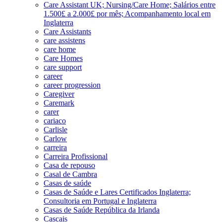
Care Assistant UK; Nursing/Care Home; Salários entre
1.500£ a 2.000£ por mês; Acompanhamento local em
Inglaterra
Care Assistants
care assistens
care home
Care Homes
care support
career
career progression
Caregiver
Caremark
carer
cariaco
Carlisle
Carlow
carreira
Carreira Profissional
Casa de repouso
Casal de Cambra
Casas de saúde
Casas de Saúde e Lares Certificados Inglaterra;
Consultoria em Portugal e Inglaterra
Casas de Saúde República da Irlanda
Cascais