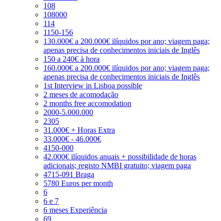
108
108000
114
1150-156
130.000€ a 200.000€ ilíquidos por ano; viagem paga;
apenas precisa de conhecimentos iniciais de Inglês
150 a 240€ à hora
160.000€ a 200.000€ ilíquidos por ano; viagem paga;
apenas precisa de conhecimentos iniciais de Inglês
1st Interview in Lisboa possible
2 meses de acomodação
2 months free accomodation
2000-5.000.000
2305
31.000€ + Horas Extra
33.000€ - 46.000€
4150-000
42.000€ ilíquidos anuais + possibilidade de horas
adicionais; registo NMBI gratuito; viagem paga
4715-091 Braga
5780 Euros per month
6
6 e 7
6 meses Experiência
69