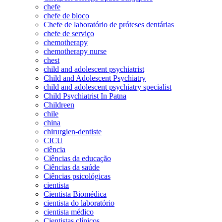
chefe
chefe de bloco
Chefe de laboratório de próteses dentárias
chefe de serviço
chemotherapy
chemotherapy nurse
chest
child and adolescent psychiatrist
Child and Adolescent Psychiatry
child and adolescent psychiatry specialist
Child Psychiatrist In Patna
Childreen
chile
china
chirurgien-dentiste
CICU
ciência
Ciências da educação
Ciências da saúde
Ciências psicológicas
cientista
Cientista Biomédica
cientista do laboratório
cientista médico
Cientistas clínicos