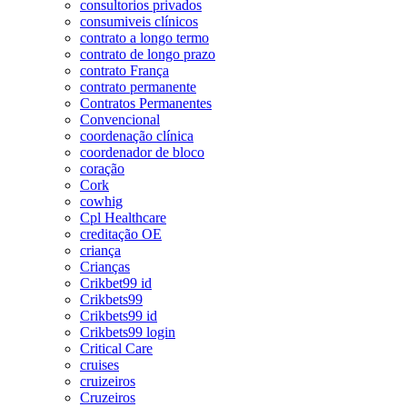
consultorios privados
consumiveis clínicos
contrato a longo termo
contrato de longo prazo
contrato França
contrato permanente
Contratos Permanentes
Convencional
coordenação clínica
coordenador de bloco
coração
Cork
cowhig
Cpl Healthcare
creditação OE
criança
Crianças
Crikbet99 id
Crikbets99
Crikbets99 id
Crikbets99 login
Critical Care
cruises
cruizeiros
Cruzeiros