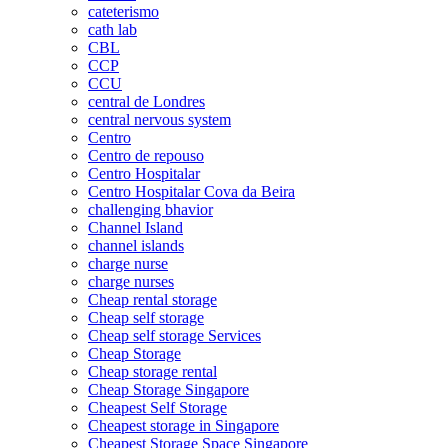
cateterismo
cath lab
CBL
CCP
CCU
central de Londres
central nervous system
Centro
Centro de repouso
Centro Hospitalar
Centro Hospitalar Cova da Beira
challenging bhavior
Channel Island
channel islands
charge nurse
charge nurses
Cheap rental storage
Cheap self storage
Cheap self storage Services
Cheap Storage
Cheap storage rental
Cheap Storage Singapore
Cheapest Self Storage
Cheapest storage in Singapore
Cheapest Storage Space Singapore