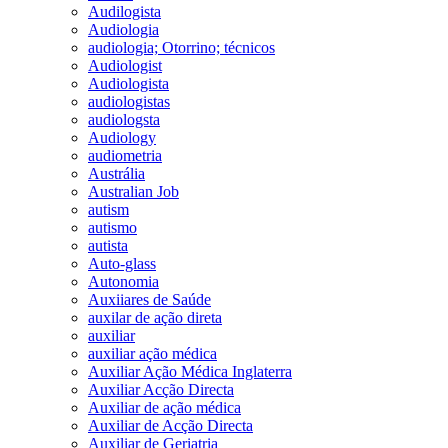
Audilogista
Audiologia
audiologia; Otorrino; técnicos
Audiologist
Audiologista
audiologistas
audiologsta
Audiology
audiometria
Austrália
Australian Job
autism
autismo
autista
Auto-glass
Autonomia
Auxiiares de Saúde
auxilar de ação direta
auxiliar
auxiliar ação médica
Auxiliar Ação Médica Inglaterra
Auxiliar Acção Directa
Auxiliar de ação médica
Auxiliar de Acção Directa
Auxiliar de Geriatria