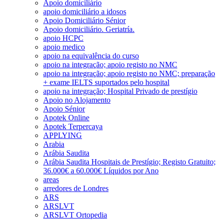
Apoio domiciliário
apoio domiciliário a idosos
Apoio Domiciliário Sénior
Apoio domiciliário. Geriatría.
apoio HCPC
apoio medico
apoio na equivalência do curso
apoio na integração; apoio registo no NMC
apoio na integração; apoio registo no NMC; preparação
+ exame IELTS suportados pelo hospital
apoio na integração; Hospital Privado de prestígio
Apoio no Alojamento
Apoio Sénior
Apotek Online
Apotek Terpercaya
APPLYING
Arabia
Arábia Saudita
Arábia Saudita Hospitais de Prestígio; Registo Gratuito;
36.000€ a 60.000€ Líquidos por Ano
areas
arredores de Londres
ARS
ARSLVT
ARSLVT Ortopedia