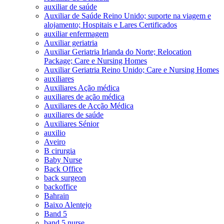
auxiliar de saúde
Auxiliar de Saúde Reino Unido; suporte na viagem e
alojamento; Hospitais e Lares Certificados
auxiliar enfermagem
Auxiliar geriatria
Auxiliar Geriatria Irlanda do Norte; Relocation
Package; Care e Nursing Homes
Auxiliar Geriatria Reino Unido; Care e Nursing Homes
auxiliares
Auxiliares Ação médica
auxiliares de ação médica
Auxiliares de Acção Médica
auxiliares de saúde
Auxiliares Sénior
auxilio
Aveiro
B cirurgia
Baby Nurse
Back Office
back surgeon
backoffice
Bahrain
Baixo Alentejo
Band 5
band 5 nurse