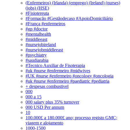
(Enfermeiros) (Irlanda) (emprego) (Ireland) (nurses)
(jobs) (HSE)
#Fisiotereuta
#Formação #Gestãodecaso #ApoioDomiciliário
#França #enfermeiros
#gp #doctor
#mentalhealth
#middleeast
#nursejobireland
#nursejobmiddleeast
#psychiatry
#saudiarabia
#Tecnico Auxiliar de Fisoterapia
#uk #nurse #enfermeiro #midwives
#UK #nurse #enfermeiro #oncology #oncologia
#uk #nurse #enfermeiro #paediatric #pediatria
+ despesas combustivel
000
000 a 15
000 salary plus 35% turnover
000 USD Per annum
10
100.000£ a 180.000£ ano; processo registo GMC;
viagem e alojamento
1000-1500