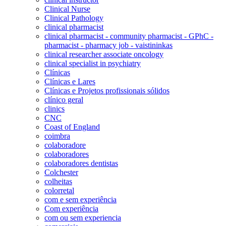
Clinical Nurse
Clinical Pathology
clinical pharmacist
clinical pharmacist - community pharmacist - GPhC -
pharmacist - pharmacy job - vaistininkas
clinical researcher associate oncology
clinical specialist in psychiatry
Clínicas
Clínicas e Lares
Clínicas e Projetos profissionais sólidos
clínico geral
clinics
CNC
Coast of England
coimbra
colaboradore
colaboradores
colaboradores dentistas
Colchester
colheitas
colorretal
com e sem experiência
Com experiência
com ou sem experiencia