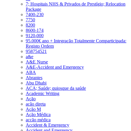
7; Hospitais NHS & Privados de Prestígio; Relocation
Package
7400-230
7750
8200
8600-174
9120-000
95.000€ ano + Integração Totalmente Comparticipada:
Registo Ordem
958754521
a&e
A&E Nurse
A&E-Accident and Emergency
ABA
Abrantes
Abu Dhabi
ACA; Saúde; quiosque da saúde
Academic Writing
Ação
ação direta
Ação M
Ação Médica
acção médica
Accident & Emergency
Accident and Emergency