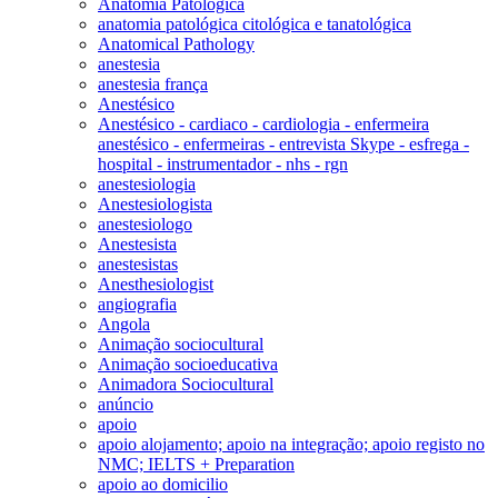
Anatomia Patológica
anatomia patológica citológica e tanatológica
Anatomical Pathology
anestesia
anestesia frança
Anestésico
Anestésico - cardiaco - cardiologia - enfermeira
anestésico - enfermeiras - entrevista Skype - esfrega -
hospital - instrumentador - nhs - rgn
anestesiologia
Anestesiologista
anestesiologo
Anestesista
anestesistas
Anesthesiologist
angiografia
Angola
Animação sociocultural
Animação socioeducativa
Animadora Sociocultural
anúncio
apoio
apoio alojamento; apoio na integração; apoio registo no
NMC; IELTS + Preparation
apoio ao domicilio