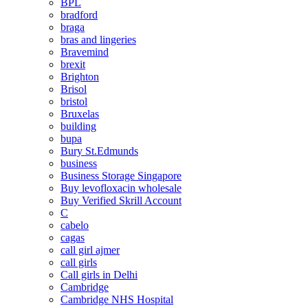
BPL
bradford
braga
bras and lingeries
Bravemind
brexit
Brighton
Brisol
bristol
Bruxelas
building
bupa
Bury St.Edmunds
business
Business Storage Singapore
Buy levofloxacin wholesale
Buy Verified Skrill Account
C
cabelo
cagas
call girl ajmer
call girls
Call girls in Delhi
Cambridge
Cambridge NHS Hospital