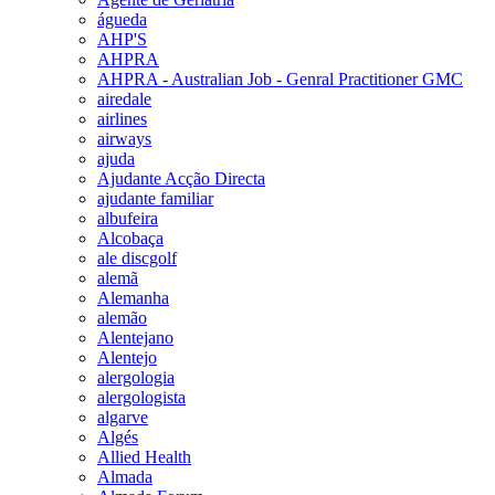
águeda
AHP'S
AHPRA
AHPRA - Australian Job - Genral Practitioner GMC
airedale
airlines
airways
ajuda
Ajudante Acção Directa
ajudante familiar
albufeira
Alcobaça
ale discgolf
alemã
Alemanha
alemão
Alentejano
Alentejo
alergologia
alergologista
algarve
Algés
Allied Health
Almada