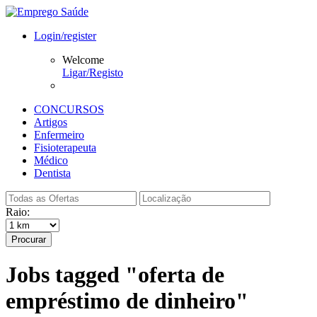
Login/register
Welcome
Ligar/Registo
CONCURSOS
Artigos
Enfermeiro
Fisioterapeuta
Médico
Dentista
Raio:
Procurar
Jobs tagged "oferta de
empréstimo de dinheiro"