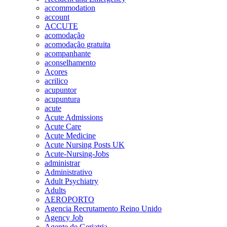
accommodation
account
ACCUTE
acomodação
acomodação gratuita
acompanhante
aconselhamento
Açores
acrilico
acupuntor
acupuntura
acute
Acute Admissions
Acute Care
Acute Medicine
Acute Nursing Posts UK
Acute-Nursing-Jobs
administrar
Administrativo
Adult Psychiatry
Adults
AEROPORTO
Agencia Recrutamento Reino Unido
Agency Job
Agente de Geriatria