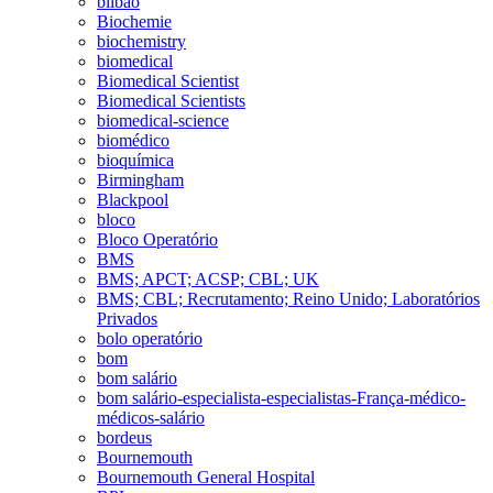
bilbao
Biochemie
biochemistry
biomedical
Biomedical Scientist
Biomedical Scientists
biomedical-science
biomédico
bioquímica
Birmingham
Blackpool
bloco
Bloco Operatório
BMS
BMS; APCT; ACSP; CBL; UK
BMS; CBL; Recrutamento; Reino Unido; Laboratórios
Privados
bolo operatório
bom
bom salário
bom salário-especialista-especialistas-França-médico-
médicos-salário
bordeus
Bournemouth
Bournemouth General Hospital