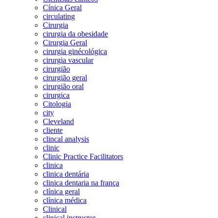
Cínica Geral
circulating
Cirurgia
cirurgia da obesidade
Cirurgia Geral
cirurgia ginécológica
cirurgia vascular
cirurgião
cirurgião geral
cirurgião oral
cirurgica
Citologia
city
Cleveland
cliente
clincal analysis
clinic
Clinic Practice Facilitators
clinica
clinica dentária
clinica dentaria na frança
clínica geral
clínica médica
Clinical
clinical instructor