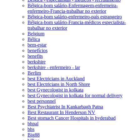
Bélgica-bom salário-Enfermagem-enfermeira-
enfermeiro-Francia-trabalhar no exterior
Bélgica-bom salário-enfermeiro-país estrangeiro
Bélgica-bom salário-Francia-médicos especialista-
trabalhar no exterior
Belgium
Bélica
bem-estar
benefícios
benefits
berkshire
berkshire - enfermeiro - lar
Berlim
best Electricians in Auckland
best Electricians in North Shore
best Gynecologist in kolkata
best Gynecologist in kolkata for normal delivery
best personnel
Best Psychiatrist In Kankarbagh Patna
Best Restaurant In Henderson NV
Best stomach Cancer Hospitals in hyderabad
bhpal
bhs
Big88