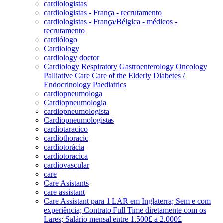
cardiologistas
cardiologistas - França - recrutamento
cardiologistas - França/Bélgica - médicos -
recrutamento
cardiólogo
Cardiology
cardiology doctor
Cardiology Respiratory Gastroenterology Oncology
Palliative Care Care of the Elderly Diabetes /
Endocrinology Paediatrics
cardiopneumologa
Cardiopneumologia
cardiopneumologista
Cardiopneumologistas
cardiotaracico
cardiothoracic
cardiotorácia
cardiotoracica
cardiovascular
care
Care Asistants
care assistant
Care Assistant para 1 LAR em Inglaterra; Sem e com
experiência; Contrato Full Time diretamente com os
Lares; Salário mensal entre 1.500£ a 2.000£