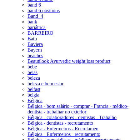
band 6
band 6 positions
Band_4
bank
bariátrica
BARREIRO
Bath
Baviera
Bayern
beaches
Beautilook Ayurvedic weight loss product
bebe
belas
beleza
beleza e bem estar
belfast
belgia
Bélgica
Bélgica - bom salário - comprar - Francia - médico-
dentista - trabalhar no exterior
Bélgica - colaboradores - dentistas - Trabalho
Bélgica - dentistas - recrutamento
Bélgica - Enfermeiros - Recrutamen
Bélgica - Enfermeiros - recrutamento
Bélgica - especialistas - médicos - recrutamento