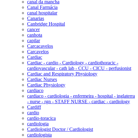
canal da mancha
Canal Farmácia
canal hospitalar
Canarias
Canbridge Hospital
cancer
canhota
capilar
Carcacavelos
Carcavelos
Cardiac
Cardiac - cardio - Cardiology - cardiothoracic -
cardiovascular - cath lab - CCU - CICU - perfusionist
Cardiac and Respiratory Physiology
Cardiac Nurses
Cardiac Physiology
cardiaco
cardiaco - cardiologia - enfermeira - hospital - inglaterra
- nurse - rgn - STAFF NURSE - cardiac - cardiology
Cardiff
cardio
cardio-toracica
cardiologia
Cardiologist Doctor / Cardiologist
cardiologista