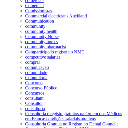
comerciais
Comercial
Comissionistas
Commercial electricians Auckland
Communication
community
community health
Community Nurse
community nurses
community pharmacist
Comparticipado registo no NMC
competitive salaries
comprar
comunicação
comunidade
Comunitária
Concurso
Concurso Público
Concursos
consultant
Consultor
consultoria
Consultoria e registo gratuitos na Ordem dos Médicos
em França; condições salariais atrativas
Consultoria Gratuita no Registo no Dental Council;