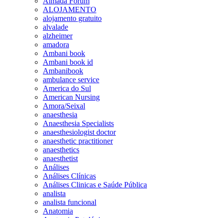
Almada Forum
ALOJAMENTO
alojamento gratuito
alvalade
alzheimer
amadora
Ambani book
Ambani book id
Ambanibook
ambulance service
America do Sul
American Nursing
Amora/Seixal
anaesthesia
Anaesthesia Specialists
anaesthesiologist doctor
anaesthetic practitioner
anaesthetics
anaesthetist
Análises
Análises Clínicas
Análises Clinicas e Saúde Pública
analista
analista funcional
Anatomia