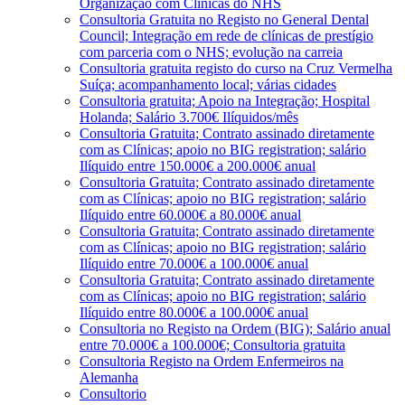
Organização com Clínicas do NHS
Consultoria Gratuita no Registo no General Dental
Council; Integração em rede de clínicas de prestígio
com parceria com o NHS; evolução na carreia
Consultoria gratuita registo do curso na Cruz Vermelha
Suíça; acompanhamento local; várias cidades
Consultoria gratuita; Apoio na Integração; Hospital
Holanda; Salário 3.700€ Ilíquidos/mês
Consultoria Gratuita; Contrato assinado diretamente
com as Clínicas; apoio no BIG registration; salário
Ilíquido entre 150.000€ a 200.000€ anual
Consultoria Gratuita; Contrato assinado diretamente
com as Clínicas; apoio no BIG registration; salário
Ilíquido entre 60.000€ a 80.000€ anual
Consultoria Gratuita; Contrato assinado diretamente
com as Clínicas; apoio no BIG registration; salário
Ilíquido entre 70.000€ a 100.000€ anual
Consultoria Gratuita; Contrato assinado diretamente
com as Clínicas; apoio no BIG registration; salário
Ilíquido entre 80.000€ a 100.000€ anual
Consultoria no Registo na Ordem (BIG); Salário anual
entre 70.000€ a 100.000€; Consultoria gratuita
Consultoria Registo na Ordem Enfermeiros na
Alemanha
Consultorio