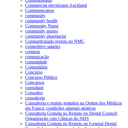
Comissionistas
Commercial electricians Auckland
Communication
community
community health
Community Nurse
community nurses
community pharmacist
Comparticipado registo no NMC
competitive salaries
comprar
comunicação
comunidade
Comunitária
Concurso
Concurso Público
Concursos
consultant
Consultor
consultoria
Consultoria e registo gratuitos na Ordem dos Médicos
em França; condições salariais atrativas
Consultoria Gratuita no Registo no Dental Council;
Organização com Clínicas do NHS
Consultoria Gratuita no Registo no General Dental