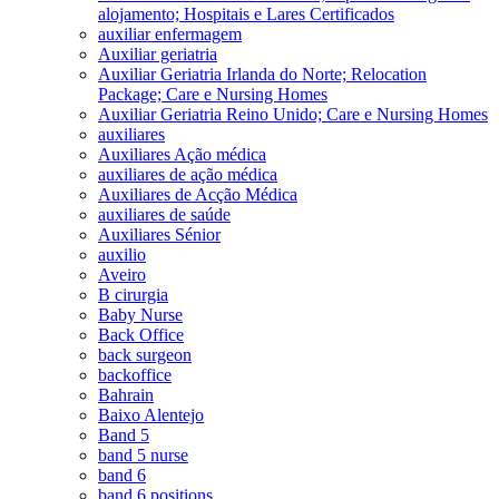
alojamento; Hospitais e Lares Certificados
auxiliar enfermagem
Auxiliar geriatria
Auxiliar Geriatria Irlanda do Norte; Relocation
Package; Care e Nursing Homes
Auxiliar Geriatria Reino Unido; Care e Nursing Homes
auxiliares
Auxiliares Ação médica
auxiliares de ação médica
Auxiliares de Acção Médica
auxiliares de saúde
Auxiliares Sénior
auxilio
Aveiro
B cirurgia
Baby Nurse
Back Office
back surgeon
backoffice
Bahrain
Baixo Alentejo
Band 5
band 5 nurse
band 6
band 6 positions