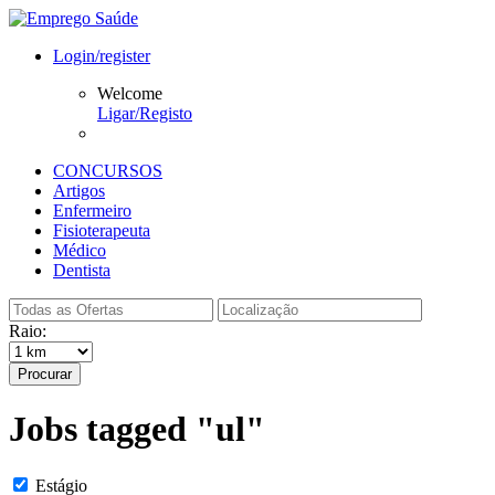
Login/register
Welcome
Ligar/Registo
CONCURSOS
Artigos
Enfermeiro
Fisioterapeuta
Médico
Dentista
Raio:
Procurar
Jobs tagged "ul"
Estágio