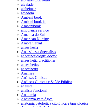
alojamento gratuito
alvalade
alzheimer
amadora
Ambani book
Ambani book id
Ambanibook
ambulance service
America do Sul
American Nursing
Amora/Seixal
anaesthesia
Anaesthesia Specialists
anaesthesiologist doctor
anaesthetic practitioner
anaesthetics
anaesthetist
Análises
Análises Clínicas
Análises Clinicas e Saúde Pública
analista
analista funcional
Anatomia
Anatomia Patológica
anatomia patológica citológica e tanatológica