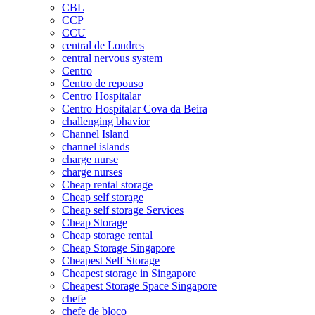
CBL
CCP
CCU
central de Londres
central nervous system
Centro
Centro de repouso
Centro Hospitalar
Centro Hospitalar Cova da Beira
challenging bhavior
Channel Island
channel islands
charge nurse
charge nurses
Cheap rental storage
Cheap self storage
Cheap self storage Services
Cheap Storage
Cheap storage rental
Cheap Storage Singapore
Cheapest Self Storage
Cheapest storage in Singapore
Cheapest Storage Space Singapore
chefe
chefe de bloco