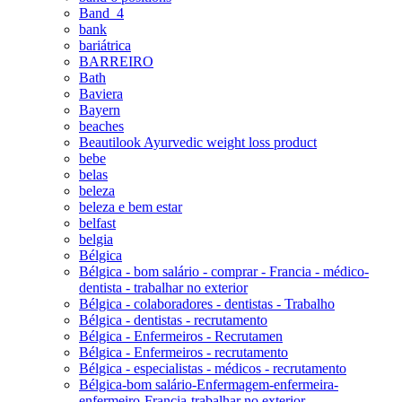
Band_4
bank
bariátrica
BARREIRO
Bath
Baviera
Bayern
beaches
Beautilook Ayurvedic weight loss product
bebe
belas
beleza
beleza e bem estar
belfast
belgia
Bélgica
Bélgica - bom salário - comprar - Francia - médico-
dentista - trabalhar no exterior
Bélgica - colaboradores - dentistas - Trabalho
Bélgica - dentistas - recrutamento
Bélgica - Enfermeiros - Recrutamen
Bélgica - Enfermeiros - recrutamento
Bélgica - especialistas - médicos - recrutamento
Bélgica-bom salário-Enfermagem-enfermeira-
enfermeiro-Francia-trabalhar no exterior