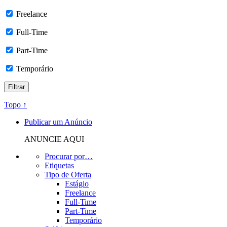
Freelance
Full-Time
Part-Time
Temporário
Topo ↑
Publicar um Anúncio
ANUNCIE AQUI
Procurar por…
Etiquetas
Tipo de Oferta
Estágio
Freelance
Full-Time
Part-Time
Temporário