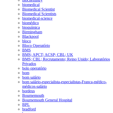
biochemistry
biomedical
Biomedical Scientist
Biomedical Scientists
biomedical-science
biomédico
bioquímica
Birmingham
Blackpool
bloco
Bloco Operatório
BMS
BMS; APCT; ACSP; CBL; UK
BMS; CBL; Recrutamento; Reino Unido; Laboratórios
Privados
bolo operatório
bom
bom salário
bom salário-especialista-especialistas-França-médico-
médicos-salário
bordeus
Bournemouth
Bournemouth General Hospital
BPL
bradford