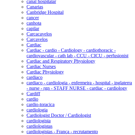
canal hospitalar
Canarias
Canbridge Hospital
cancer
canhota
capilar
Carcacavelos
Carcavelos
Cardiac
Cardiac - cardio - Cardiology - cardiothoracic -
cardiovascular - cath lab - CCU - CICU - perfusionist
Cardiac and Respiratory Physiology
Cardiac Nurses
Cardiac Physiology
cardiaco
cardiaco - cardiologia - enfermeira - hospital - inglaterra
- nurse - rgn - STAFF NURSE - cardiac - cardiology
Cardiff
cardio
cardio-toracica
cardiologia
Cardiologist Doctor / Cardiologist
cardiologista
cardiologistas
cardiologistas - França - recrutamento