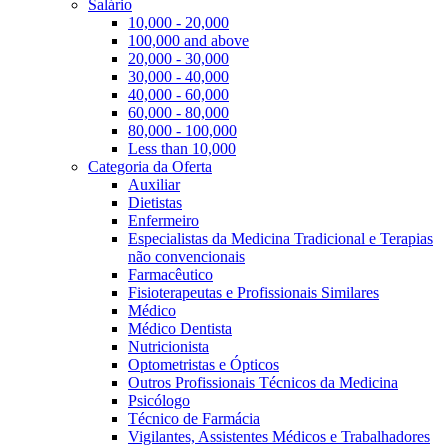
Salário
10,000 - 20,000
100,000 and above
20,000 - 30,000
30,000 - 40,000
40,000 - 60,000
60,000 - 80,000
80,000 - 100,000
Less than 10,000
Categoria da Oferta
Auxiliar
Dietistas
Enfermeiro
Especialistas da Medicina Tradicional e Terapias
não convencionais
Farmacêutico
Fisioterapeutas e Profissionais Similares
Médico
Médico Dentista
Nutricionista
Optometristas e Ópticos
Outros Profissionais Técnicos da Medicina
Psicólogo
Técnico de Farmácia
Vigilantes, Assistentes Médicos e Trabalhadores