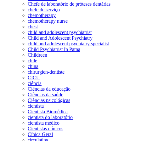
Chefe de laboratório de próteses dentárias
chefe de serviço
chemotherapy
chemotherapy nurse
chest
child and adolescent psychiatrist
Child and Adolescent Psychiatry
child and adolescent psychiatry specialist
Child Psychiatrist In Patna
Childreen
chile
china
chirurgien-dentiste
CICU
ciência
Ciências da educação
Ciências da saúde
Ciências psicológicas
cientista
Cientista Biomédica
cientista do laboratório
cientista médico
Cientistas clínicos
Cínica Geral
circulating