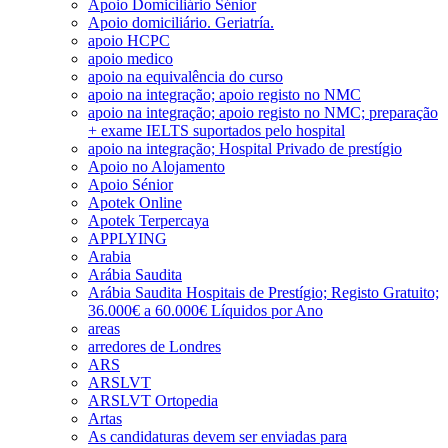
Apoio Domiciliário Sénior
Apoio domiciliário. Geriatría.
apoio HCPC
apoio medico
apoio na equivalência do curso
apoio na integração; apoio registo no NMC
apoio na integração; apoio registo no NMC; preparação
+ exame IELTS suportados pelo hospital
apoio na integração; Hospital Privado de prestígio
Apoio no Alojamento
Apoio Sénior
Apotek Online
Apotek Terpercaya
APPLYING
Arabia
Arábia Saudita
Arábia Saudita Hospitais de Prestígio; Registo Gratuito;
36.000€ a 60.000€ Líquidos por Ano
areas
arredores de Londres
ARS
ARSLVT
ARSLVT Ortopedia
Artas
As candidaturas devem ser enviadas para