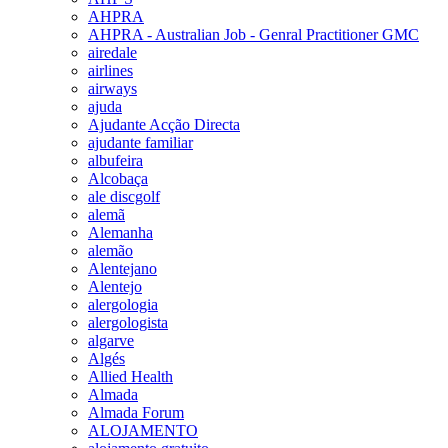
AHPRA
AHPRA - Australian Job - Genral Practitioner GMC
airedale
airlines
airways
ajuda
Ajudante Acção Directa
ajudante familiar
albufeira
Alcobaça
ale discgolf
alemã
Alemanha
alemão
Alentejano
Alentejo
alergologia
alergologista
algarve
Algés
Allied Health
Almada
Almada Forum
ALOJAMENTO