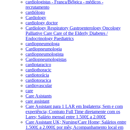
cardiologistas - França/Bélgica - médicos -
recrutamento
cardiólogo
Cardiology
cardiology doctor
Cardiology Respiratory Gastroenterology Oncology
Palliative Care Care of the Elderly Diabetes /
Endocrinology Paediatrics
cardiopneumologa
Cardiopneumologia
cardiopneumologista
Cardiopneumologistas
cardiotaracico
cardiothoracic
cardiotorácia
cardiotoracica
cardiovascular
care
Care Asistants
care assistant
Care Assistant para 1 LAR em Inglaterra; Sem e com
experiência; Contrato Full Time diretamente com os
Lares; Salário mensal entre 1.500£ a 2.000£
Care Assistant UK; Nursing/Care Home; Salários entre
1.500£ a 2.000£ por mês; Acompanhamento local em