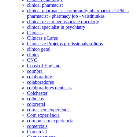
clinical pharmacist
clinical pharmacist - community pharmacist - GPhC -
pharmacist - pharmacy job - vaistininkas
clinical researcher associate oncology
clinical specialist in psychiatry
Clínicas
Clínicas e Lares
Clínicas e Projetos profissionais sólidos
clínico geral
clinics
CNC
Coast of England
coimbra
colaboradore
colaboradores
colaboradores dentistas
Colchester
colheitas
colorretal
com e sem experiência
Com experiência
com ou sem experiencia
comerciais
Comercial