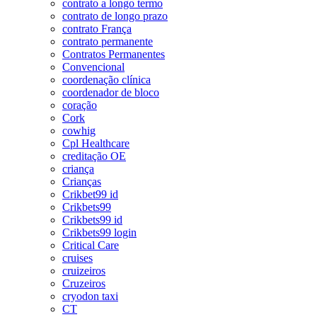
contrato a longo termo
contrato de longo prazo
contrato França
contrato permanente
Contratos Permanentes
Convencional
coordenação clínica
coordenador de bloco
coração
Cork
cowhig
Cpl Healthcare
creditação OE
criança
Crianças
Crikbet99 id
Crikbets99
Crikbets99 id
Crikbets99 login
Critical Care
cruises
cruizeiros
Cruzeiros
cryodon taxi
CT