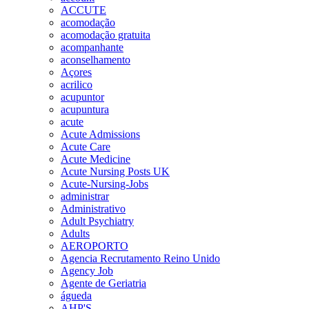
ACCUTE
acomodação
acomodação gratuita
acompanhante
aconselhamento
Açores
acrilico
acupuntor
acupuntura
acute
Acute Admissions
Acute Care
Acute Medicine
Acute Nursing Posts UK
Acute-Nursing-Jobs
administrar
Administrativo
Adult Psychiatry
Adults
AEROPORTO
Agencia Recrutamento Reino Unido
Agency Job
Agente de Geriatria
águeda
AHP'S