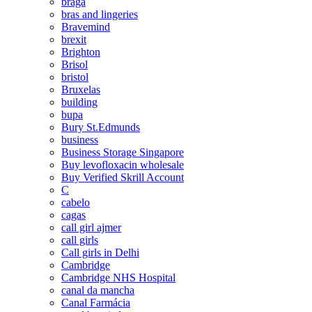
braga
bras and lingeries
Bravemind
brexit
Brighton
Brisol
bristol
Bruxelas
building
bupa
Bury St.Edmunds
business
Business Storage Singapore
Buy levofloxacin wholesale
Buy Verified Skrill Account
C
cabelo
cagas
call girl ajmer
call girls
Call girls in Delhi
Cambridge
Cambridge NHS Hospital
canal da mancha
Canal Farmácia