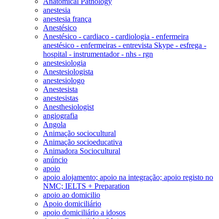
Anatomical Pathology
anestesia
anestesia frança
Anestésico
Anestésico - cardiaco - cardiologia - enfermeira
anestésico - enfermeiras - entrevista Skype - esfrega -
hospital - instrumentador - nhs - rgn
anestesiologia
Anestesiologista
anestesiologo
Anestesista
anestesistas
Anesthesiologist
angiografia
Angola
Animação sociocultural
Animação socioeducativa
Animadora Sociocultural
anúncio
apoio
apoio alojamento; apoio na integração; apoio registo no
NMC; IELTS + Preparation
apoio ao domicilio
Apoio domiciliário
apoio domiciliário a idosos