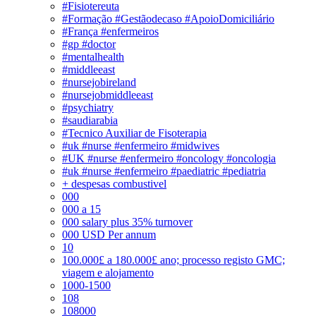
#Fisiotereuta
#Formação #Gestãodecaso #ApoioDomiciliário
#França #enfermeiros
#gp #doctor
#mentalhealth
#middleeast
#nursejobireland
#nursejobmiddleeast
#psychiatry
#saudiarabia
#Tecnico Auxiliar de Fisoterapia
#uk #nurse #enfermeiro #midwives
#UK #nurse #enfermeiro #oncology #oncologia
#uk #nurse #enfermeiro #paediatric #pediatria
+ despesas combustivel
000
000 a 15
000 salary plus 35% turnover
000 USD Per annum
10
100.000£ a 180.000£ ano; processo registo GMC;
viagem e alojamento
1000-1500
108
108000