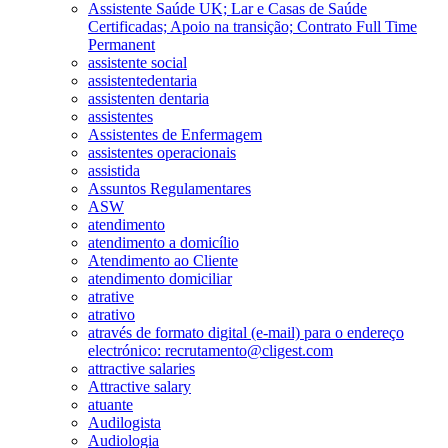
Assistente Saúde UK; Lar e Casas de Saúde
Certificadas; Apoio na transição; Contrato Full Time
Permanent
assistente social
assistentedentaria
assistenten dentaria
assistentes
Assistentes de Enfermagem
assistentes operacionais
assistida
Assuntos Regulamentares
ASW
atendimento
atendimento a domicílio
Atendimento ao Cliente
atendimento domiciliar
atrative
atrativo
através de formato digital (e-mail) para o endereço
electrónico: recrutamento@cligest.com
attractive salaries
Attractive salary
atuante
Audilogista
Audiologia