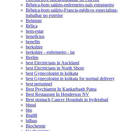
Bélgica-bom salário-enfermeiro-país estrangeiro
Bélgica-bom salário-Francia-médicos especialista-
trabalhar no exterior
Belgium
Bélica
bem-estar
benefícios
benefits
berkshire
berkshire - enfermeiro - lar
Berlim
best Electricians in Auckland
best Electricians in North Shore
best Gynecologist in kolkata
best Gynecologist in kolkata for normal delivery
best personnel
Best Psychiatrist In Kankarbagh Patna
Best Restaurant In Henderson NV
Best stomach Cancer Hospitals in hyderabad
bhpal
bhs
Big88
bilbao
Biochemie