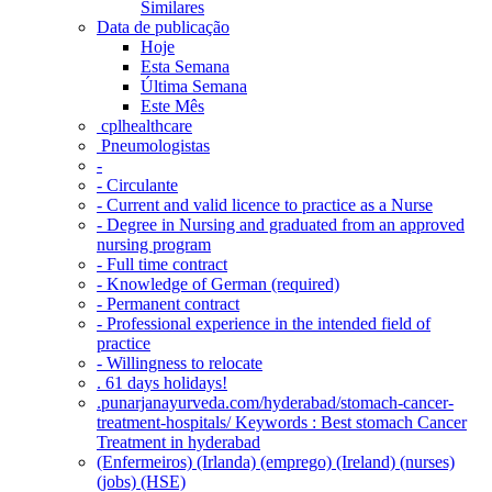
Similares
Data de publicação
Hoje
Esta Semana
Última Semana
Este Mês
‎ cplhealthcare‬
Pneumologistas
-
- Circulante
- Current and valid licence to practice as a Nurse
- Degree in Nursing and graduated from an approved
nursing program
- Full time contract
- Knowledge of German (required)
- Permanent contract
- Professional experience in the intended field of
practice
- Willingness to relocate
. 61 days holidays!
.punarjanayurveda.com/hyderabad/stomach-cancer-
treatment-hospitals/ Keywords : Best stomach Cancer
Treatment in hyderabad
(Enfermeiros) (Irlanda) (emprego) (Ireland) (nurses)
(jobs) (HSE)