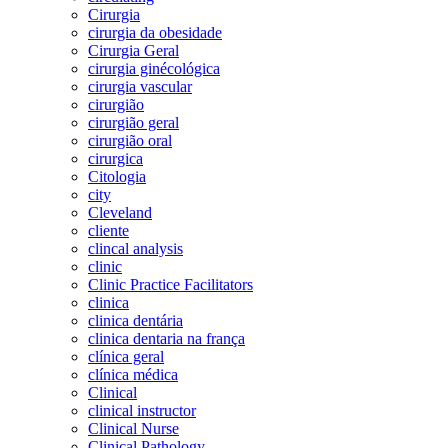
Cirurgia
cirurgia da obesidade
Cirurgia Geral
cirurgia ginécológica
cirurgia vascular
cirurgião
cirurgião geral
cirurgião oral
cirurgica
Citologia
city
Cleveland
cliente
clincal analysis
clinic
Clinic Practice Facilitators
clinica
clinica dentária
clinica dentaria na frança
clínica geral
clínica médica
Clinical
clinical instructor
Clinical Nurse
Clinical Pathology