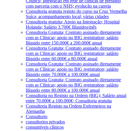
Council; Integração em rede de clínicas de prestígio
com parceria com o NHS; evolução na carreia
Consultoria gratuita registo do curso na Cruz Vermelha
Suíça; acompanhamento local; várias cidades
Consultoria gratuita; Apoio na Integração; Hospital
Holanda; Salário 3.700€ Ilíquidos/mês
Consultoria Gratuita; Contrato assinado diretamente
com as Clínicas; apoio no BIG registration; salário
Ilíquido entre 150.000€ a 200.000€ anual
Consultoria Gratuita; Contrato assinado diretamente
com as Clínicas; apoio no BIG registration; salário
Ilíquido entre 60.000€ a 80.000€ anual
Consultoria Gratuita; Contrato assinado diretamente
com as Clínicas; apoio no BIG registration; salário
Ilíquido entre 70.000€ a 100.000€ anual
Consultoria Gratuita; Contrato assinado diretamente
com as Clínicas; apoio no BIG registration; salário
Ilíquido entre 80.000€ a 100.000€ anual
Consultoria no Registo na Ordem (BIG); Salário anual
entre 70.000€ a 100.000€; Consultoria gratuita
Consultoria Registo na Ordem Enfermeiros na
Alemanha
Consultorio
consultorios privados
consumiveis clínicos