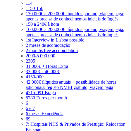
114
1150-156
130.000€ a 200.000€ ilíquidos por ano; viagem paga;
apenas precisa de conhecimentos iniciais de Inglês
150 a 240€ à hora
160.000€ a 200.000€ ilíquidos por ano; viagem paga;
apenas precisa de conhecimentos iniciais de Inglês
1st Interview in Lisboa possible
2 meses de acomodação
2 months free accomodation
2000-5.000.000
2305
31.000€ + Horas Extra
33.000€ - 46.000€
4150-000
42.000€ ilíquidos anuais + possibilidade de horas
adicionais; registo NMBI gratuito; viagem paga
4715-091 Braga
5780 Euros per month
6
6 e 7
6 meses Experiência
69
7; Hospitais NHS & Privados de Prestígio; Relocation
Package