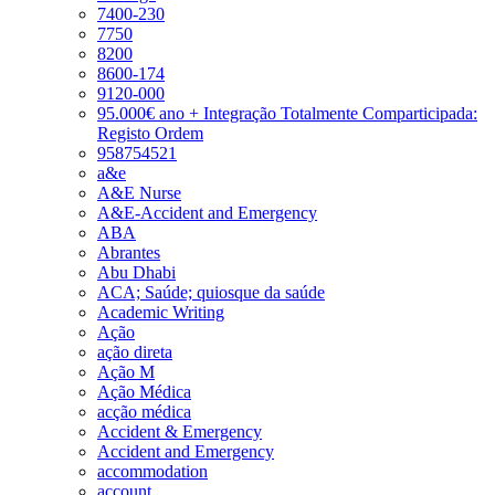
7400-230
7750
8200
8600-174
9120-000
95.000€ ano + Integração Totalmente Comparticipada:
Registo Ordem
958754521
a&e
A&E Nurse
A&E-Accident and Emergency
ABA
Abrantes
Abu Dhabi
ACA; Saúde; quiosque da saúde
Academic Writing
Ação
ação direta
Ação M
Ação Médica
acção médica
Accident & Emergency
Accident and Emergency
accommodation
account