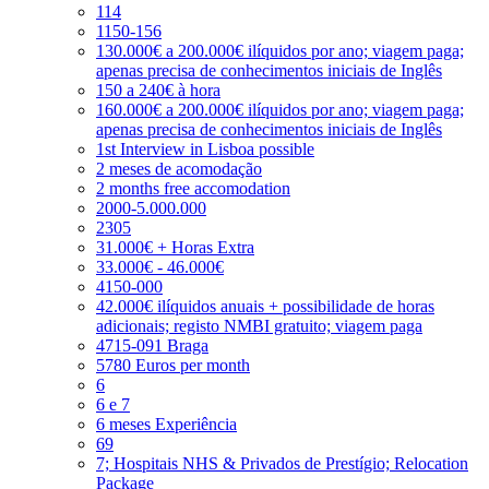
114
1150-156
130.000€ a 200.000€ ilíquidos por ano; viagem paga;
apenas precisa de conhecimentos iniciais de Inglês
150 a 240€ à hora
160.000€ a 200.000€ ilíquidos por ano; viagem paga;
apenas precisa de conhecimentos iniciais de Inglês
1st Interview in Lisboa possible
2 meses de acomodação
2 months free accomodation
2000-5.000.000
2305
31.000€ + Horas Extra
33.000€ - 46.000€
4150-000
42.000€ ilíquidos anuais + possibilidade de horas
adicionais; registo NMBI gratuito; viagem paga
4715-091 Braga
5780 Euros per month
6
6 e 7
6 meses Experiência
69
7; Hospitais NHS & Privados de Prestígio; Relocation
Package