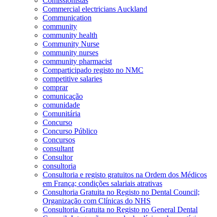
Comissionistas
Commercial electricians Auckland
Communication
community
community health
Community Nurse
community nurses
community pharmacist
Comparticipado registo no NMC
competitive salaries
comprar
comunicação
comunidade
Comunitária
Concurso
Concurso Público
Concursos
consultant
Consultor
consultoria
Consultoria e registo gratuitos na Ordem dos Médicos
em França; condições salariais atrativas
Consultoria Gratuita no Registo no Dental Council;
Organização com Clínicas do NHS
Consultoria Gratuita no Registo no General Dental