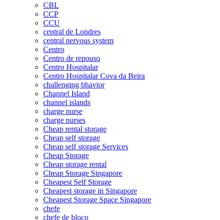
CBL
CCP
CCU
central de Londres
central nervous system
Centro
Centro de repouso
Centro Hospitalar
Centro Hospitalar Cova da Beira
challenging bhavior
Channel Island
channel islands
charge nurse
charge nurses
Cheap rental storage
Cheap self storage
Cheap self storage Services
Cheap Storage
Cheap storage rental
Cheap Storage Singapore
Cheapest Self Storage
Cheapest storage in Singapore
Cheapest Storage Space Singapore
chefe
chefe de bloco