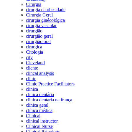
Cirurgia
cirurgia da obesidade
Cirurgia Geral
cirurgia ginécológica
cirurgia vascular
cirurgião
cirurgião geral
cirurgião oral
cirurgica
Citologia
city
Cleveland
cliente
clincal analysis
clinic
Clinic Practice Facilitators
clinica
clinica dentária
clinica dentaria na frança
clínica geral
clínica médica
Clinical
clinical instructor
Clinical Nurse
Clinical Pathology