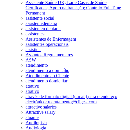
Assistente Saúde UK; Lar e Casas de Saúde
Certificadas; Apoio na transição; Contrato Full Time
Permanent
assistente social
assistentedentaria
assistenten dentaria
assistentes
Assistentes de Enfermagem
assistentes operacionais
assistida
Assuntos Regulamentares
ASW
atendimento
atendimento a domicílio
Atendimento ao Cliente
atendimento domiciliar
atrative
atrativo
através de formato digital (e-mail) para o endereço
electrónico: recrutamento@cligest.com
attractive salaries
Attractive salary
atuante
Audilogista
Audiologia