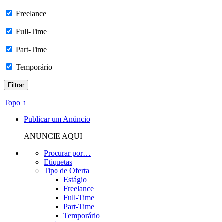
Freelance
Full-Time
Part-Time
Temporário
Topo ↑
Publicar um Anúncio
ANUNCIE AQUI
Procurar por…
Etiquetas
Tipo de Oferta
Estágio
Freelance
Full-Time
Part-Time
Temporário