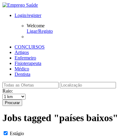
Login/register
Welcome
Ligar/Registo
CONCURSOS
Artigos
Enfermeiro
Fisioterapeuta
Médico
Dentista
Raio:
Procurar
Jobs tagged "países baixos"
Estágio