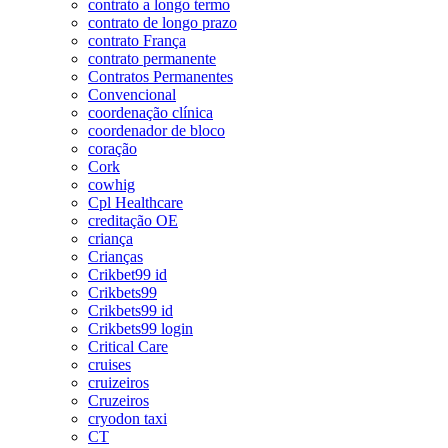
contrato a longo termo
contrato de longo prazo
contrato França
contrato permanente
Contratos Permanentes
Convencional
coordenação clínica
coordenador de bloco
coração
Cork
cowhig
Cpl Healthcare
creditação OE
criança
Crianças
Crikbet99 id
Crikbets99
Crikbets99 id
Crikbets99 login
Critical Care
cruises
cruizeiros
Cruzeiros
cryodon taxi
CT