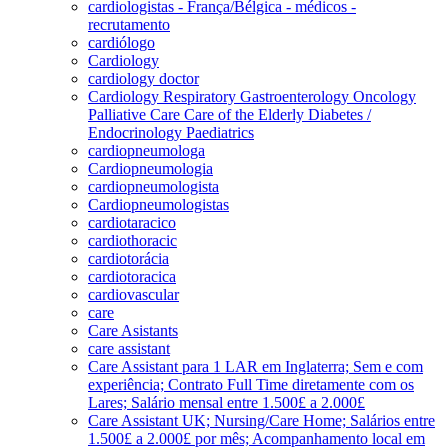
cardiologistas - França/Bélgica - médicos -
recrutamento
cardiólogo
Cardiology
cardiology doctor
Cardiology Respiratory Gastroenterology Oncology
Palliative Care Care of the Elderly Diabetes /
Endocrinology Paediatrics
cardiopneumologa
Cardiopneumologia
cardiopneumologista
Cardiopneumologistas
cardiotaracico
cardiothoracic
cardiotorácia
cardiotoracica
cardiovascular
care
Care Asistants
care assistant
Care Assistant para 1 LAR em Inglaterra; Sem e com
experiência; Contrato Full Time diretamente com os
Lares; Salário mensal entre 1.500£ a 2.000£
Care Assistant UK; Nursing/Care Home; Salários entre
1.500£ a 2.000£ por mês; Acompanhamento local em