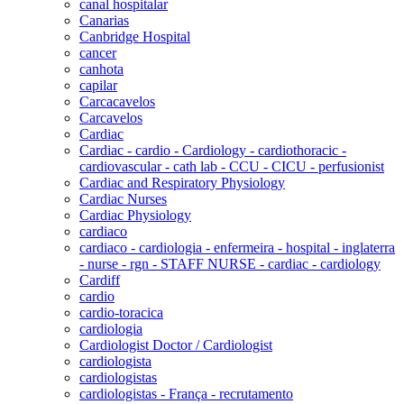
canal hospitalar
Canarias
Canbridge Hospital
cancer
canhota
capilar
Carcacavelos
Carcavelos
Cardiac
Cardiac - cardio - Cardiology - cardiothoracic -
cardiovascular - cath lab - CCU - CICU - perfusionist
Cardiac and Respiratory Physiology
Cardiac Nurses
Cardiac Physiology
cardiaco
cardiaco - cardiologia - enfermeira - hospital - inglaterra
- nurse - rgn - STAFF NURSE - cardiac - cardiology
Cardiff
cardio
cardio-toracica
cardiologia
Cardiologist Doctor / Cardiologist
cardiologista
cardiologistas
cardiologistas - França - recrutamento