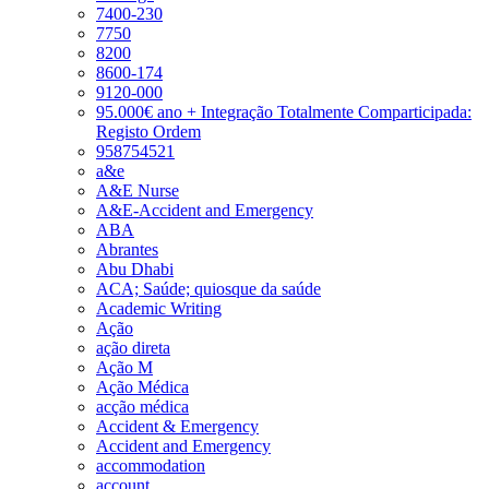
7400-230
7750
8200
8600-174
9120-000
95.000€ ano + Integração Totalmente Comparticipada:
Registo Ordem
958754521
a&e
A&E Nurse
A&E-Accident and Emergency
ABA
Abrantes
Abu Dhabi
ACA; Saúde; quiosque da saúde
Academic Writing
Ação
ação direta
Ação M
Ação Médica
acção médica
Accident & Emergency
Accident and Emergency
accommodation
account