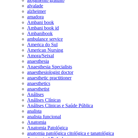
alojamento gratuito
alvalade
alzheimer
amadora
Ambani book
Ambani book id
Ambanibook
ambulance service
America do Sul
American Nursing
Amora/Seixal
anaesthesia
Anaesthesia Specialists
anaesthesiologist doctor
anaesthetic practitioner
anaesthetics
anaesthetist
Análises
Análises Clínicas
Análises Clinicas e Saúde Pública
analista
analista funcional
Anatomia
Anatomia Patológica
anatomia patológica citológica e tanatológica