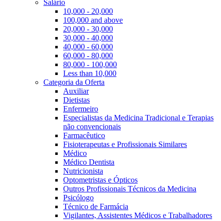
Salário
10,000 - 20,000
100,000 and above
20,000 - 30,000
30,000 - 40,000
40,000 - 60,000
60,000 - 80,000
80,000 - 100,000
Less than 10,000
Categoria da Oferta
Auxiliar
Dietistas
Enfermeiro
Especialistas da Medicina Tradicional e Terapias
não convencionais
Farmacêutico
Fisioterapeutas e Profissionais Similares
Médico
Médico Dentista
Nutricionista
Optometristas e Ópticos
Outros Profissionais Técnicos da Medicina
Psicólogo
Técnico de Farmácia
Vigilantes, Assistentes Médicos e Trabalhadores