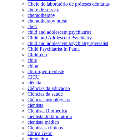
Chefe de laboratório de próteses dentárias
chefe de serviço
chemotherapy
chemotherapy nurse
chest
child and adolescent psychiatrist
Child and Adolescent Psychiatry
child and adolescent psychiatry specialist
Child Psychiatrist In Patna
Childreen
chile
china
chirurgien-dentiste
CICU
ciência
Ciências da educação
Ciências da saúde
Ciências psicológicas
cientista
Cientista Biomédica
cientista do laboratório
cientista médico
Cientistas clínicos
Cínica Geral
circulating