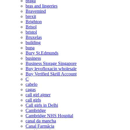
braga
bras and lingeries
Bravemind
brexit
Brighton
Brisol
bristol
Bruxelas
building
bupa
Bury St.Edmunds
business
Business Storage Singapore
Buy levofloxacin wholesale
Buy Verified Skrill Account
C
cabelo
cagas
call girl ajmer
call girls
Call girls in Delhi
Cambridge
Cambridge NHS Hospital
canal da mancha
Canal Farmácia