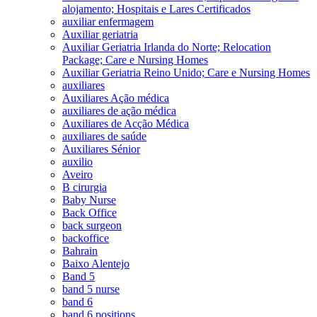
alojamento; Hospitais e Lares Certificados
auxiliar enfermagem
Auxiliar geriatria
Auxiliar Geriatria Irlanda do Norte; Relocation
Package; Care e Nursing Homes
Auxiliar Geriatria Reino Unido; Care e Nursing Homes
auxiliares
Auxiliares Ação médica
auxiliares de ação médica
Auxiliares de Acção Médica
auxiliares de saúde
Auxiliares Sénior
auxilio
Aveiro
B cirurgia
Baby Nurse
Back Office
back surgeon
backoffice
Bahrain
Baixo Alentejo
Band 5
band 5 nurse
band 6
band 6 positions