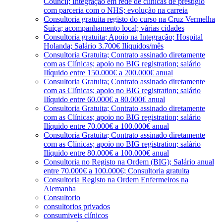
Council; Integração em rede de clínicas de prestígio
com parceria com o NHS; evolução na carreia
Consultoria gratuita registo do curso na Cruz Vermelha
Suíça; acompanhamento local; várias cidades
Consultoria gratuita; Apoio na Integração; Hospital
Holanda; Salário 3.700€ Ilíquidos/mês
Consultoria Gratuita; Contrato assinado diretamente
com as Clínicas; apoio no BIG registration; salário
Ilíquido entre 150.000€ a 200.000€ anual
Consultoria Gratuita; Contrato assinado diretamente
com as Clínicas; apoio no BIG registration; salário
Ilíquido entre 60.000€ a 80.000€ anual
Consultoria Gratuita; Contrato assinado diretamente
com as Clínicas; apoio no BIG registration; salário
Ilíquido entre 70.000€ a 100.000€ anual
Consultoria Gratuita; Contrato assinado diretamente
com as Clínicas; apoio no BIG registration; salário
Ilíquido entre 80.000€ a 100.000€ anual
Consultoria no Registo na Ordem (BIG); Salário anual
entre 70.000€ a 100.000€; Consultoria gratuita
Consultoria Registo na Ordem Enfermeiros na
Alemanha
Consultorio
consultorios privados
consumiveis clínicos