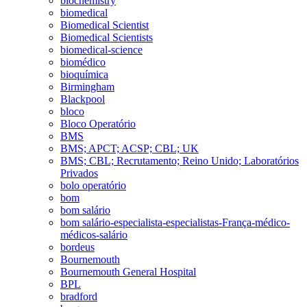
biochemistry
biomedical
Biomedical Scientist
Biomedical Scientists
biomedical-science
biomédico
bioquímica
Birmingham
Blackpool
bloco
Bloco Operatório
BMS
BMS; APCT; ACSP; CBL; UK
BMS; CBL; Recrutamento; Reino Unido; Laboratórios
Privados
bolo operatório
bom
bom salário
bom salário-especialista-especialistas-França-médico-
médicos-salário
bordeus
Bournemouth
Bournemouth General Hospital
BPL
bradford