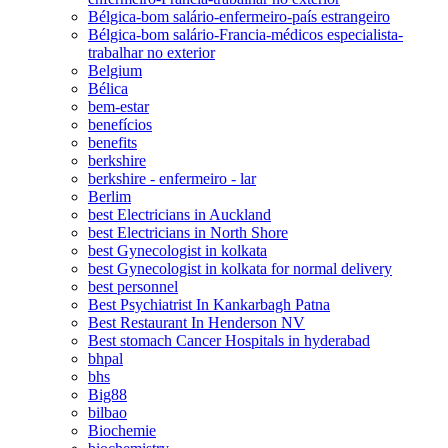
Bélgica-bom salário-enfermeiro-país estrangeiro
Bélgica-bom salário-Francia-médicos especialista-
trabalhar no exterior
Belgium
Bélica
bem-estar
benefícios
benefits
berkshire
berkshire - enfermeiro - lar
Berlim
best Electricians in Auckland
best Electricians in North Shore
best Gynecologist in kolkata
best Gynecologist in kolkata for normal delivery
best personnel
Best Psychiatrist In Kankarbagh Patna
Best Restaurant In Henderson NV
Best stomach Cancer Hospitals in hyderabad
bhpal
bhs
Big88
bilbao
Biochemie