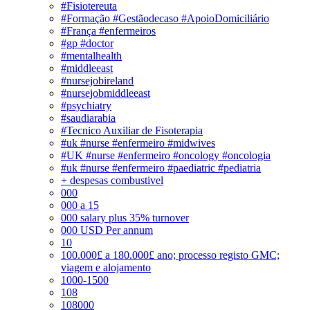
#Fisiotereuta
#Formação #Gestãodecaso #ApoioDomiciliário
#França #enfermeiros
#gp #doctor
#mentalhealth
#middleeast
#nursejobireland
#nursejobmiddleeast
#psychiatry
#saudiarabia
#Tecnico Auxiliar de Fisoterapia
#uk #nurse #enfermeiro #midwives
#UK #nurse #enfermeiro #oncology #oncologia
#uk #nurse #enfermeiro #paediatric #pediatria
+ despesas combustivel
000
000 a 15
000 salary plus 35% turnover
000 USD Per annum
10
100.000£ a 180.000£ ano; processo registo GMC;
viagem e alojamento
1000-1500
108
108000