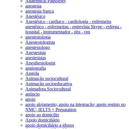
Anatomical Pathology
anestesia
anestesia frança
Anestésico
Anestésico - cardiaco - cardiologia - enfermeira
anestésico - enfermeiras - entrevista Skype - esfrega -
hospital - instrumentador - nhs - rgn
anestesiologia
Anestesiologista
anestesiologo
Anestesista
anestesistas
Anesthesiologist
angiografia
Angola
Animação sociocultural
Animação socioeducativa
Animadora Sociocultural
anúncio
apoio
apoio alojamento; apoio na integração; apoio registo no
NMC; IELTS + Preparation
apoio ao domicilio
Apoio domiciliário
apoio domiciliário a idosos