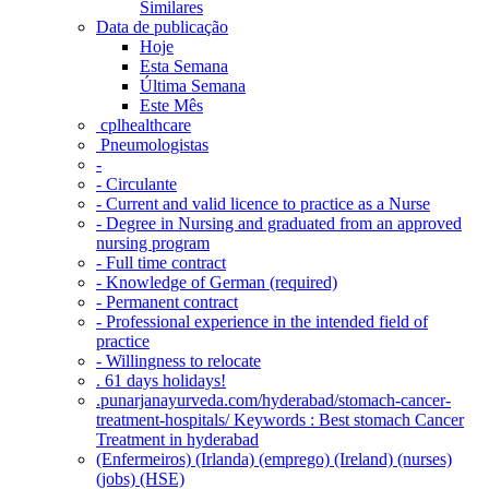
Similares
Data de publicação
Hoje
Esta Semana
Última Semana
Este Mês
‎ cplhealthcare‬
Pneumologistas
-
- Circulante
- Current and valid licence to practice as a Nurse
- Degree in Nursing and graduated from an approved
nursing program
- Full time contract
- Knowledge of German (required)
- Permanent contract
- Professional experience in the intended field of
practice
- Willingness to relocate
. 61 days holidays!
.punarjanayurveda.com/hyderabad/stomach-cancer-
treatment-hospitals/ Keywords : Best stomach Cancer
Treatment in hyderabad
(Enfermeiros) (Irlanda) (emprego) (Ireland) (nurses)
(jobs) (HSE)