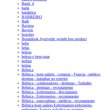
Band_4
bank
bariátrica
BARREIRO
Bath
Baviera
Bayern
beaches
Beautilook Ayurvedic weight loss product
bebe
belas
beleza
beleza e bem estar
belfast
belgia
Bélgica
Bélgica - bom salário - comprar - Francia - médico-
dentista - trabalhar no exterior
Bélgica - colaboradores - dentistas - Trabalho
Bélgica - dentistas - recrutamento
Bélgica - Enfermeiros - Recrutamen
Bélgica - Enfermeiros - recrutamento
Bélgica - especialistas - médicos - recrutamento
Bélgica-bom salário-Enfermagem-enfermeira-
enfermeiro-Francia-trabalhar no exterior