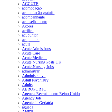
ACCUTE
acomodação
acomodação gratuita
acompanhante
aconselhamento
Açores
acrilico
acupuntor
acupuntura
acute
Acute Admissions
Acute Care
Acute Medicine
Acute Nursing Posts UK
Acute-Nursing-Jobs
administrar
Administrativo
Adult Psychiatry
Adults
AEROPORTO
Agencia Recrutamento Reino Unido
Agency Job
Agente de Geriatria
águeda
AHP'S