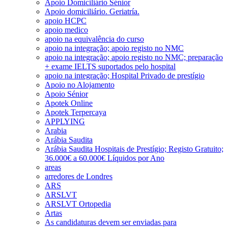
Apoio Domiciliário Sénior
Apoio domiciliário. Geriatría.
apoio HCPC
apoio medico
apoio na equivalência do curso
apoio na integração; apoio registo no NMC
apoio na integração; apoio registo no NMC; preparação
+ exame IELTS suportados pelo hospital
apoio na integração; Hospital Privado de prestígio
Apoio no Alojamento
Apoio Sénior
Apotek Online
Apotek Terpercaya
APPLYING
Arabia
Arábia Saudita
Arábia Saudita Hospitais de Prestígio; Registo Gratuito;
36.000€ a 60.000€ Líquidos por Ano
areas
arredores de Londres
ARS
ARSLVT
ARSLVT Ortopedia
Artas
As candidaturas devem ser enviadas para