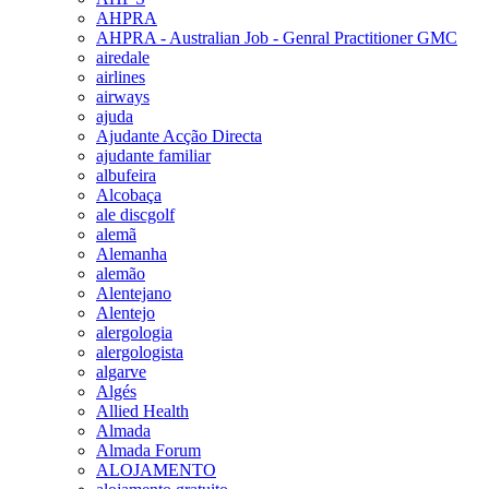
AHPRA
AHPRA - Australian Job - Genral Practitioner GMC
airedale
airlines
airways
ajuda
Ajudante Acção Directa
ajudante familiar
albufeira
Alcobaça
ale discgolf
alemã
Alemanha
alemão
Alentejano
Alentejo
alergologia
alergologista
algarve
Algés
Allied Health
Almada
Almada Forum
ALOJAMENTO