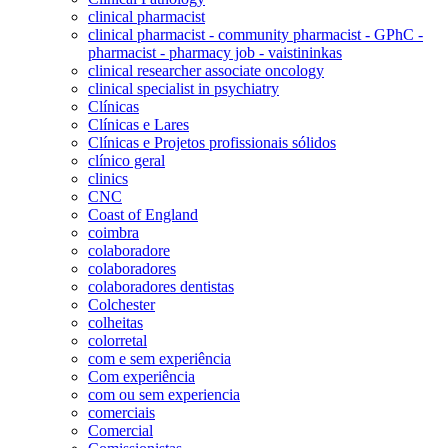
clinical pharmacist
clinical pharmacist - community pharmacist - GPhC -
pharmacist - pharmacy job - vaistininkas
clinical researcher associate oncology
clinical specialist in psychiatry
Clínicas
Clínicas e Lares
Clínicas e Projetos profissionais sólidos
clínico geral
clinics
CNC
Coast of England
coimbra
colaboradore
colaboradores
colaboradores dentistas
Colchester
colheitas
colorretal
com e sem experiência
Com experiência
com ou sem experiencia
comerciais
Comercial