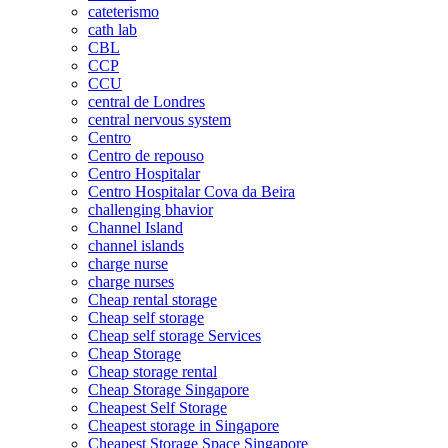
cateterismo
cath lab
CBL
CCP
CCU
central de Londres
central nervous system
Centro
Centro de repouso
Centro Hospitalar
Centro Hospitalar Cova da Beira
challenging bhavior
Channel Island
channel islands
charge nurse
charge nurses
Cheap rental storage
Cheap self storage
Cheap self storage Services
Cheap Storage
Cheap storage rental
Cheap Storage Singapore
Cheapest Self Storage
Cheapest storage in Singapore
Cheapest Storage Space Singapore