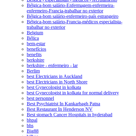
Bélgica-bom salário-Enfermagem-enfermeira-
enfermeiro-Francia-trabalhar no exterior
Bélgica-bom salário-enfermeiro-país estrangeiro
Bélgica-bom salário-Francia-médicos especialista-
trabalhar no exterior
Belgium
Bélica
bem-estar
benefícios
benefits
berkshire
berkshire - enfermeiro - lar
Berlim
best Electricians in Auckland
best Electricians in North Shore
best Gynecologist in kolkata
best Gynecologist in kolkata for normal delivery
best personnel
Best Psychiatrist In Kankarbagh Patna
Best Restaurant In Henderson NV
Best stomach Cancer Hospitals in hyderabad
bhpal
bhs
Big88