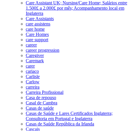
Care Assistant UK; Nursing/Care Home; Salários entre
1.500£ a 2.000£ por mês; Acompanhamento local em
Inglaterra
Care Assistants
care assistens
care home
Care Homes
care support
career
career progression
Caregiver
Caremark
carer
cariaco
Carlisle
Carlow
carreira
Carreira Profissional
Casa de repouso
Casal de Cambra
Casas de saúde
Casas de Saúde e Lares Certificados Inglaterra;
Consultoria em Portugal e Inglaterra
Casas de Saúde República da Irlanda
Cascais