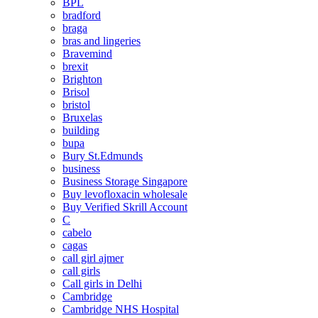
BPL
bradford
braga
bras and lingeries
Bravemind
brexit
Brighton
Brisol
bristol
Bruxelas
building
bupa
Bury St.Edmunds
business
Business Storage Singapore
Buy levofloxacin wholesale
Buy Verified Skrill Account
C
cabelo
cagas
call girl ajmer
call girls
Call girls in Delhi
Cambridge
Cambridge NHS Hospital