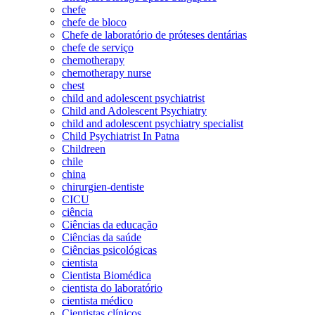
chefe
chefe de bloco
Chefe de laboratório de próteses dentárias
chefe de serviço
chemotherapy
chemotherapy nurse
chest
child and adolescent psychiatrist
Child and Adolescent Psychiatry
child and adolescent psychiatry specialist
Child Psychiatrist In Patna
Childreen
chile
china
chirurgien-dentiste
CICU
ciência
Ciências da educação
Ciências da saúde
Ciências psicológicas
cientista
Cientista Biomédica
cientista do laboratório
cientista médico
Cientistas clínicos