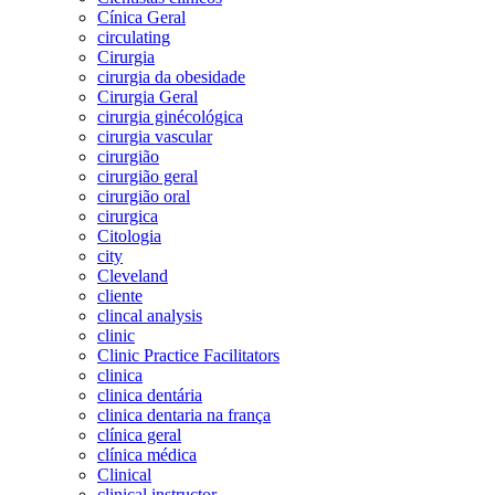
Cínica Geral
circulating
Cirurgia
cirurgia da obesidade
Cirurgia Geral
cirurgia ginécológica
cirurgia vascular
cirurgião
cirurgião geral
cirurgião oral
cirurgica
Citologia
city
Cleveland
cliente
clincal analysis
clinic
Clinic Practice Facilitators
clinica
clinica dentária
clinica dentaria na frança
clínica geral
clínica médica
Clinical
clinical instructor