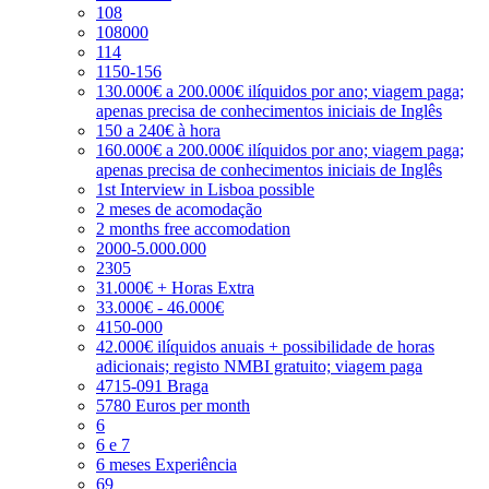
108
108000
114
1150-156
130.000€ a 200.000€ ilíquidos por ano; viagem paga;
apenas precisa de conhecimentos iniciais de Inglês
150 a 240€ à hora
160.000€ a 200.000€ ilíquidos por ano; viagem paga;
apenas precisa de conhecimentos iniciais de Inglês
1st Interview in Lisboa possible
2 meses de acomodação
2 months free accomodation
2000-5.000.000
2305
31.000€ + Horas Extra
33.000€ - 46.000€
4150-000
42.000€ ilíquidos anuais + possibilidade de horas
adicionais; registo NMBI gratuito; viagem paga
4715-091 Braga
5780 Euros per month
6
6 e 7
6 meses Experiência
69