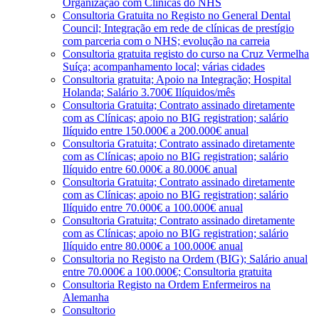
Organização com Clínicas do NHS
Consultoria Gratuita no Registo no General Dental
Council; Integração em rede de clínicas de prestígio
com parceria com o NHS; evolução na carreia
Consultoria gratuita registo do curso na Cruz Vermelha
Suíça; acompanhamento local; várias cidades
Consultoria gratuita; Apoio na Integração; Hospital
Holanda; Salário 3.700€ Ilíquidos/mês
Consultoria Gratuita; Contrato assinado diretamente
com as Clínicas; apoio no BIG registration; salário
Ilíquido entre 150.000€ a 200.000€ anual
Consultoria Gratuita; Contrato assinado diretamente
com as Clínicas; apoio no BIG registration; salário
Ilíquido entre 60.000€ a 80.000€ anual
Consultoria Gratuita; Contrato assinado diretamente
com as Clínicas; apoio no BIG registration; salário
Ilíquido entre 70.000€ a 100.000€ anual
Consultoria Gratuita; Contrato assinado diretamente
com as Clínicas; apoio no BIG registration; salário
Ilíquido entre 80.000€ a 100.000€ anual
Consultoria no Registo na Ordem (BIG); Salário anual
entre 70.000€ a 100.000€; Consultoria gratuita
Consultoria Registo na Ordem Enfermeiros na
Alemanha
Consultorio