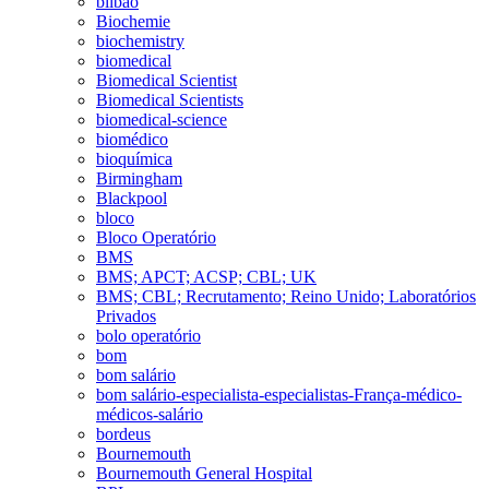
bilbao
Biochemie
biochemistry
biomedical
Biomedical Scientist
Biomedical Scientists
biomedical-science
biomédico
bioquímica
Birmingham
Blackpool
bloco
Bloco Operatório
BMS
BMS; APCT; ACSP; CBL; UK
BMS; CBL; Recrutamento; Reino Unido; Laboratórios
Privados
bolo operatório
bom
bom salário
bom salário-especialista-especialistas-França-médico-
médicos-salário
bordeus
Bournemouth
Bournemouth General Hospital