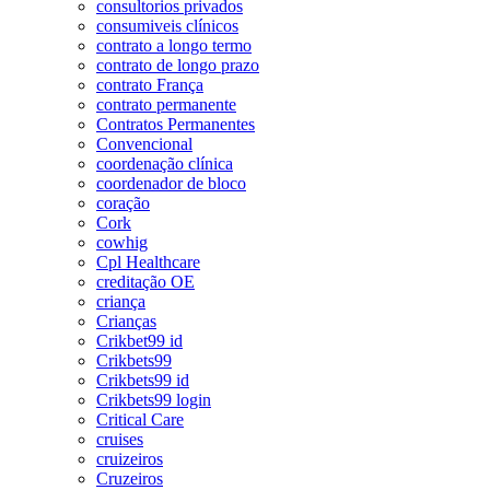
consultorios privados
consumiveis clínicos
contrato a longo termo
contrato de longo prazo
contrato França
contrato permanente
Contratos Permanentes
Convencional
coordenação clínica
coordenador de bloco
coração
Cork
cowhig
Cpl Healthcare
creditação OE
criança
Crianças
Crikbet99 id
Crikbets99
Crikbets99 id
Crikbets99 login
Critical Care
cruises
cruizeiros
Cruzeiros