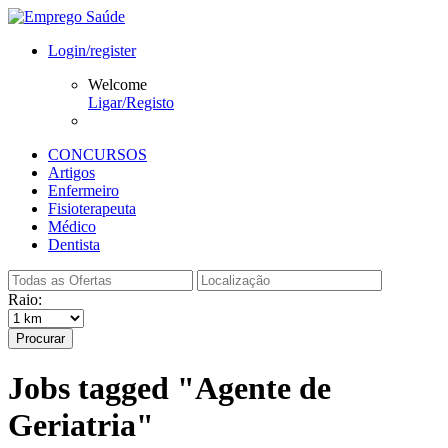
Login/register
Welcome
Ligar/Registo
CONCURSOS
Artigos
Enfermeiro
Fisioterapeuta
Médico
Dentista
Raio:
Procurar
Jobs tagged "Agente de
Geriatria"