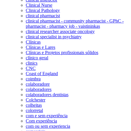
Clinical Nurse
Clinical Pathology
clinical pharmacist
clinical pharmacist - community pharmacist - GPhC -
pharmacist - pharmacy job - vaistininkas
clinical researcher associate oncology
clinical specialist in psychiatry
Clínicas
Clínicas e Lares
Clínicas e Projetos profissionais sólidos
clínico geral
clinics
CNC
Coast of England
coimbra
colaboradore
colaboradores
colaboradores dentistas
Colchester
colheitas
colorretal
com e sem experiência
Com experiência
com ou sem experiencia