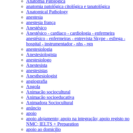
Anatomia Patológica
anatomia patológica citológica e tanatológica
Anatomical Pathology
anestesia
anestesia frança
Anestésico
Anestésico - cardiaco - cardiologia - enfermeira
anestésico - enfermeiras - entrevista Skype - esfrega -
hospital - instrumentador - nhs - rgn
anestesiologia
Anestesiologista
anestesiologo
Anestesista
anestesistas
Anesthesiologist
angiografia
Angola
Animação sociocultural
Animação socioeducativa
Animadora Sociocultural
anúncio
apoio
apoio alojamento; apoio na integração; apoio registo no
NMC; IELTS + Preparation
apoio ao domicilio