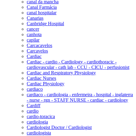
canal da mancha
Canal Farmácia
canal hospitalar
Canarias
Canbridge Hospital
cancer
canhota
capilar
Carcacavelos
Carcavelos
Cardiac
Cardiac - cardio - Cardiology - cardiothoracic -
cardiovascular - cath lab - CCU - CICU - perfusionist
Cardiac and Respiratory Physiology
Cardiac Nurses
Cardiac Physiology
cardiaco
cardiaco - cardiologia - enfermeira - hospital - inglaterra
- nurse - rgn - STAFF NURSE - cardiac - cardiology
Cardiff
cardio
cardio-toracica
cardiologia
Cardiologist Doctor / Cardiologist
cardiologista