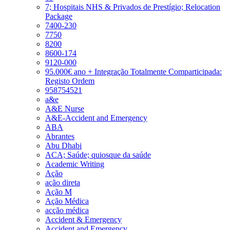
7; Hospitais NHS & Privados de Prestígio; Relocation
Package
7400-230
7750
8200
8600-174
9120-000
95.000€ ano + Integração Totalmente Comparticipada:
Registo Ordem
958754521
a&e
A&E Nurse
A&E-Accident and Emergency
ABA
Abrantes
Abu Dhabi
ACA; Saúde; quiosque da saúde
Academic Writing
Ação
ação direta
Ação M
Ação Médica
acção médica
Accident & Emergency
Accident and Emergency