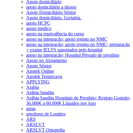
Apoio domiciliário
apoio domiciliário a idosos
Apoio Domiciliário Sénior
Apoio domiciliário. Geriatría.
apoio HCPC
apoio medico
apoio na equivalência do curso
apoio na integração; apoio registo no NMC
apoio na integração; apoio registo no NMC; preparação
+ exame IELTS suportados pelo hospital
apoio na integração; Hospital Privado de prestígio
Apoio no Alojamento
Apoio Sénior
Apotek Online
Apotek Terpercaya
APPLYING
Arabia
Arábia Saudita
Arábia Saudita Hospitais de Prestígio; Registo Gratuito;
36.000€ a 60.000€ Líquidos por Ano
areas
arredores de Londres
ARS
ARSLVT
ARSLVT Ortopedia