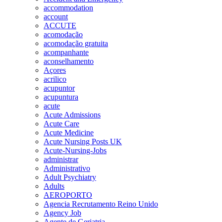
accommodation
account
ACCUTE
acomodação
acomodação gratuita
acompanhante
aconselhamento
Açores
acrilico
acupuntor
acupuntura
acute
Acute Admissions
Acute Care
Acute Medicine
Acute Nursing Posts UK
Acute-Nursing-Jobs
administrar
Administrativo
Adult Psychiatry
Adults
AEROPORTO
Agencia Recrutamento Reino Unido
Agency Job
Agente de Geriatria