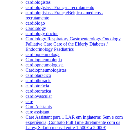
cardiologistas
cardiologistas - França - recrutamento
cardiologistas - França/Bélgica - médicos -
recrutamento
cardiólogo
Cardiology
cardiology doctor
Cardiology Respiratory Gastroenterology Oncology
Palliative Care Care of the Elderly Diabetes /
Endocrinology Paediatrics
cardiopneumologa
Cardiopneumologia
cardiopneumologista
Cardiopneumologistas
cardiotaracico
cardiothoracic
cardiotorácia
cardiotoracica
cardiovascular
care
Care Asistants
care assistant
Care Assistant para 1 LAR em Inglaterra; Sem e com
experiência; Contrato Full Time diretamente com os
Lares; Salário mensal entre 1.500£ a 2.000£