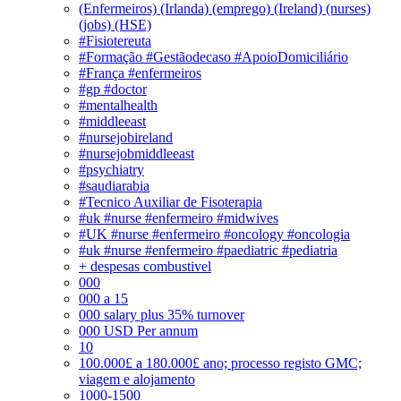
(Enfermeiros) (Irlanda) (emprego) (Ireland) (nurses)
(jobs) (HSE)
#Fisiotereuta
#Formação #Gestãodecaso #ApoioDomiciliário
#França #enfermeiros
#gp #doctor
#mentalhealth
#middleeast
#nursejobireland
#nursejobmiddleeast
#psychiatry
#saudiarabia
#Tecnico Auxiliar de Fisoterapia
#uk #nurse #enfermeiro #midwives
#UK #nurse #enfermeiro #oncology #oncologia
#uk #nurse #enfermeiro #paediatric #pediatria
+ despesas combustivel
000
000 a 15
000 salary plus 35% turnover
000 USD Per annum
10
100.000£ a 180.000£ ano; processo registo GMC;
viagem e alojamento
1000-1500