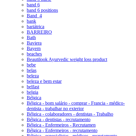
band 6
band 6 positions
Band_4
bank
bariátrica
BARREIRO
Bath
Baviera
Bayern
beaches
Beautilook Ayurvedic weight loss product
bebe
belas
beleza
beleza e bem estar
belfast
belgia
Bélgica
Bélgica - bom salário - comprar - Francia - médico-
dentista - trabalhar no exterior
Bélgica - colaboradores - dentistas - Trabalho
Bélgica - dentistas - recrutamento
Bélgica - Enfermeiros - Recrutamen
Bélgica - Enfermeiros - recrutamento
Bélgica - especialistas - médicos - recrutamento