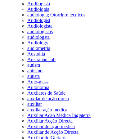
Audilogista
Audiologia
audiologia; Otorrino; técnicos
Audiologist
Audiologista
audiologistas
audiologsta
Audiology
audiometria
Austrália
Australian Job
autism
autismo
autista
Auto-glass
Autonomia
Auxiiares de Saúde
auxilar de ação direta
auxiliar
auxiliar ação médica
Auxiliar Ação Médica Inglaterra
Auxiliar Acção Directa
Auxiliar de ação médica
Auxiliar de Acção Directa
Auxiliar de Geriatria