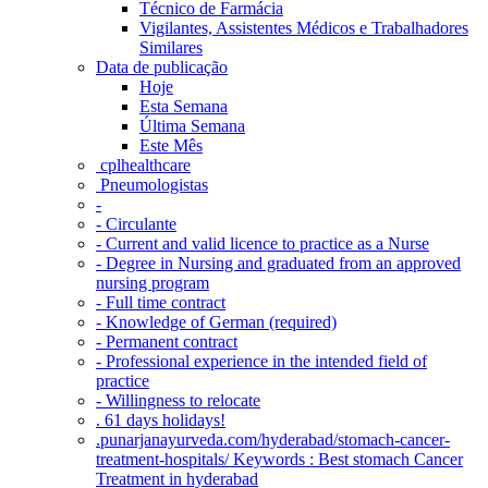
Técnico de Farmácia
Vigilantes, Assistentes Médicos e Trabalhadores
Similares
Data de publicação
Hoje
Esta Semana
Última Semana
Este Mês
‎ cplhealthcare‬
Pneumologistas
-
- Circulante
- Current and valid licence to practice as a Nurse
- Degree in Nursing and graduated from an approved
nursing program
- Full time contract
- Knowledge of German (required)
- Permanent contract
- Professional experience in the intended field of
practice
- Willingness to relocate
. 61 days holidays!
.punarjanayurveda.com/hyderabad/stomach-cancer-
treatment-hospitals/ Keywords : Best stomach Cancer
Treatment in hyderabad