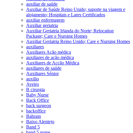
auxiliar de saúde
Auxiliar de Saúde Reino Unido; suporte na viagem e
alojamento; Hospitais e Lares Certificados
auxiliar enfermagem
Auxiliar geriatria
Auxiliar Geriatria Irlanda do Norte; Relocation
Package; Care e Nursing Homes
Auxiliar Geriatria Reino Unido; Care e Nursing Homes
auxiliares
Auxiliares Ação médica
auxiliares de ação médica
Auxiliares de Acção Médica
auxiliares de saúde
Auxiliares Sénior
auxilio
Aveiro
B cirurgia
Baby Nurse
Back Office
back surgeon
backoffice
Bahrain
Baixo Alentejo
Band 5
band 5 nurse