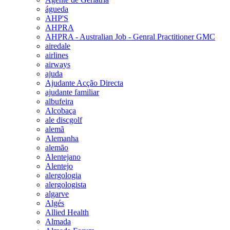
águeda
AHP'S
AHPRA
AHPRA - Australian Job - Genral Practitioner GMC
airedale
airlines
airways
ajuda
Ajudante Acção Directa
ajudante familiar
albufeira
Alcobaça
ale discgolf
alemã
Alemanha
alemão
Alentejano
Alentejo
alergologia
alergologista
algarve
Algés
Allied Health
Almada