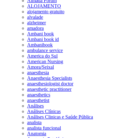
Almada Forum
ALOJAMENTO
alojamento gratuito
alvalade
alzheimer
amadora
Ambani book
Ambani book id
Ambanibook
ambulance service
America do Sul
American Nursing
Amora/Seixal
anaesthesia
Anaesthesia Specialists
anaesthesiologist doctor
anaesthetic practitioner
anaesthetics
anaesthetist
Análises
Análises Clínicas
Análises Clinicas e Saúde Pública
analista
analista funcional
Anatomia