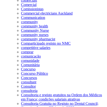
comerciais
Comercial
Comissionistas
Commercial electricians Auckland
Communication
community
community health
Community Nurse
community nurses
community pharmacist
Comparticipado registo no NMC
competitive salaries
comprar
comunicação
comunidade
Comunitária
Concurso
Concurso Público
Concursos
consultant
Consultor
consultoria
Consultoria e registo gratuitos na Ordem dos Médicos
em França; condições salariais atrativas
Consultoria Gratuita no Registo no Dental Council;