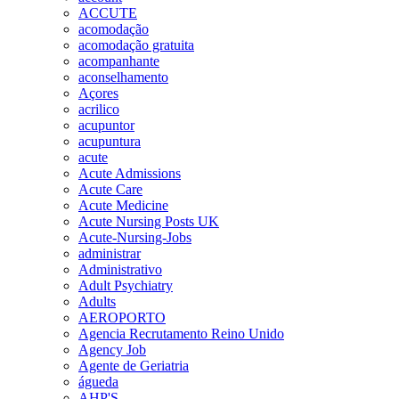
ACCUTE
acomodação
acomodação gratuita
acompanhante
aconselhamento
Açores
acrilico
acupuntor
acupuntura
acute
Acute Admissions
Acute Care
Acute Medicine
Acute Nursing Posts UK
Acute-Nursing-Jobs
administrar
Administrativo
Adult Psychiatry
Adults
AEROPORTO
Agencia Recrutamento Reino Unido
Agency Job
Agente de Geriatria
águeda
AHP'S