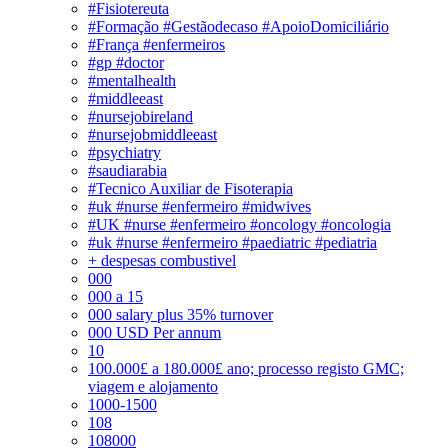
#Fisiotereuta
#Formação #Gestãodecaso #ApoioDomiciliário
#França #enfermeiros
#gp #doctor
#mentalhealth
#middleeast
#nursejobireland
#nursejobmiddleeast
#psychiatry
#saudiarabia
#Tecnico Auxiliar de Fisoterapia
#uk #nurse #enfermeiro #midwives
#UK #nurse #enfermeiro #oncology #oncologia
#uk #nurse #enfermeiro #paediatric #pediatria
+ despesas combustivel
000
000 a 15
000 salary plus 35% turnover
000 USD Per annum
10
100.000£ a 180.000£ ano; processo registo GMC;
viagem e alojamento
1000-1500
108
108000