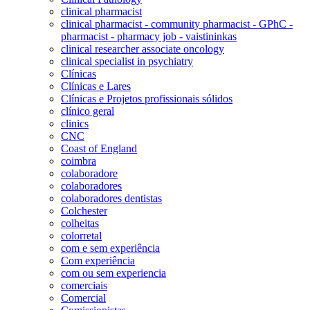
clinical pharmacist
clinical pharmacist - community pharmacist - GPhC -
pharmacist - pharmacy job - vaistininkas
clinical researcher associate oncology
clinical specialist in psychiatry
Clínicas
Clínicas e Lares
Clínicas e Projetos profissionais sólidos
clínico geral
clinics
CNC
Coast of England
coimbra
colaboradore
colaboradores
colaboradores dentistas
Colchester
colheitas
colorretal
com e sem experiência
Com experiência
com ou sem experiencia
comerciais
Comercial