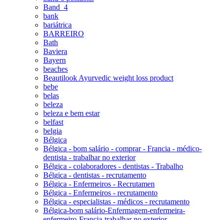
Band_4
bank
bariátrica
BARREIRO
Bath
Baviera
Bayern
beaches
Beautilook Ayurvedic weight loss product
bebe
belas
beleza
beleza e bem estar
belfast
belgia
Bélgica
Bélgica - bom salário - comprar - Francia - médico-
dentista - trabalhar no exterior
Bélgica - colaboradores - dentistas - Trabalho
Bélgica - dentistas - recrutamento
Bélgica - Enfermeiros - Recrutamen
Bélgica - Enfermeiros - recrutamento
Bélgica - especialistas - médicos - recrutamento
Bélgica-bom salário-Enfermagem-enfermeira-
enfermeiro-Francia-trabalhar no exterior