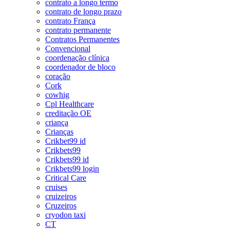
contrato a longo termo
contrato de longo prazo
contrato França
contrato permanente
Contratos Permanentes
Convencional
coordenação clínica
coordenador de bloco
coração
Cork
cowhig
Cpl Healthcare
creditação OE
criança
Crianças
Crikbet99 id
Crikbets99
Crikbets99 id
Crikbets99 login
Critical Care
cruises
cruizeiros
Cruzeiros
cryodon taxi
CT