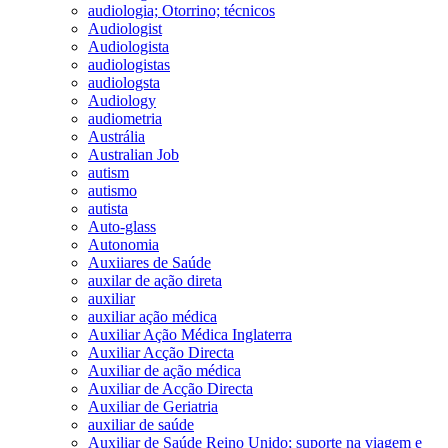
audiologia; Otorrino; técnicos
Audiologist
Audiologista
audiologistas
audiologsta
Audiology
audiometria
Austrália
Australian Job
autism
autismo
autista
Auto-glass
Autonomia
Auxiiares de Saúde
auxilar de ação direta
auxiliar
auxiliar ação médica
Auxiliar Ação Médica Inglaterra
Auxiliar Acção Directa
Auxiliar de ação médica
Auxiliar de Acção Directa
Auxiliar de Geriatria
auxiliar de saúde
Auxiliar de Saúde Reino Unido; suporte na viagem e