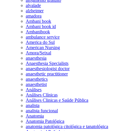
alojamento gratuito
alvalade
alzheimer
amadora
Ambani book
Ambani book id
Ambanibook
ambulance service
America do Sul
American Nursing
Amora/Seixal
anaesthesia
Anaesthesia Specialists
anaesthesiologist doctor
anaesthetic practitioner
anaesthetics
anaesthetist
Análises
Análises Clínicas
Análises Clinicas e Saúde Pública
analista
analista funcional
Anatomia
Anatomia Patológica
anatomia patológica citológica e tanatológica