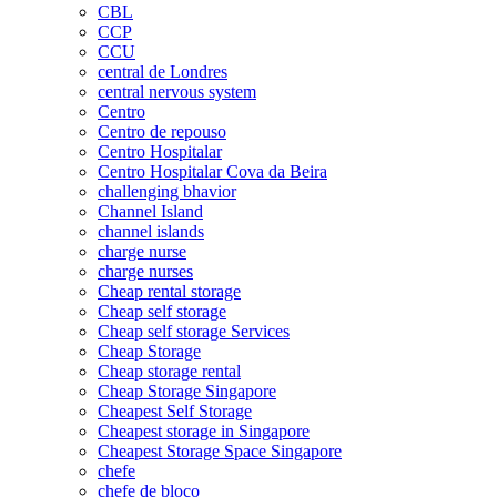
CBL
CCP
CCU
central de Londres
central nervous system
Centro
Centro de repouso
Centro Hospitalar
Centro Hospitalar Cova da Beira
challenging bhavior
Channel Island
channel islands
charge nurse
charge nurses
Cheap rental storage
Cheap self storage
Cheap self storage Services
Cheap Storage
Cheap storage rental
Cheap Storage Singapore
Cheapest Self Storage
Cheapest storage in Singapore
Cheapest Storage Space Singapore
chefe
chefe de bloco