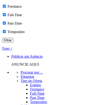
Freelance
Full-Time
Part-Time
Temporário
Topo ↑
Publicar um Anúncio
ANUNCIE AQUI
Procurar por…
Etiquetas
Tipo de Oferta
Estágio
Freelance
Full-Time
Part-Time
Temporário