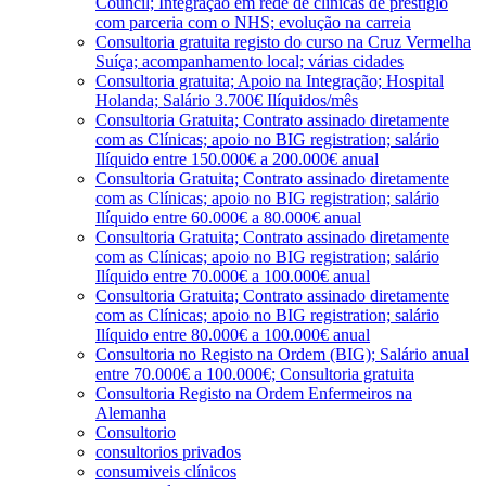
Council; Integração em rede de clínicas de prestígio
com parceria com o NHS; evolução na carreia
Consultoria gratuita registo do curso na Cruz Vermelha
Suíça; acompanhamento local; várias cidades
Consultoria gratuita; Apoio na Integração; Hospital
Holanda; Salário 3.700€ Ilíquidos/mês
Consultoria Gratuita; Contrato assinado diretamente
com as Clínicas; apoio no BIG registration; salário
Ilíquido entre 150.000€ a 200.000€ anual
Consultoria Gratuita; Contrato assinado diretamente
com as Clínicas; apoio no BIG registration; salário
Ilíquido entre 60.000€ a 80.000€ anual
Consultoria Gratuita; Contrato assinado diretamente
com as Clínicas; apoio no BIG registration; salário
Ilíquido entre 70.000€ a 100.000€ anual
Consultoria Gratuita; Contrato assinado diretamente
com as Clínicas; apoio no BIG registration; salário
Ilíquido entre 80.000€ a 100.000€ anual
Consultoria no Registo na Ordem (BIG); Salário anual
entre 70.000€ a 100.000€; Consultoria gratuita
Consultoria Registo na Ordem Enfermeiros na
Alemanha
Consultorio
consultorios privados
consumiveis clínicos