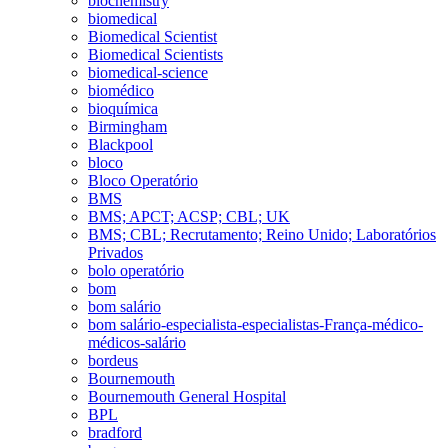
biochemistry
biomedical
Biomedical Scientist
Biomedical Scientists
biomedical-science
biomédico
bioquímica
Birmingham
Blackpool
bloco
Bloco Operatório
BMS
BMS; APCT; ACSP; CBL; UK
BMS; CBL; Recrutamento; Reino Unido; Laboratórios
Privados
bolo operatório
bom
bom salário
bom salário-especialista-especialistas-França-médico-
médicos-salário
bordeus
Bournemouth
Bournemouth General Hospital
BPL
bradford