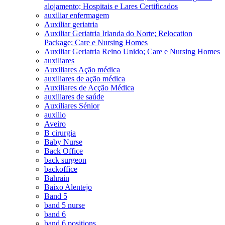
alojamento; Hospitais e Lares Certificados
auxiliar enfermagem
Auxiliar geriatria
Auxiliar Geriatria Irlanda do Norte; Relocation
Package; Care e Nursing Homes
Auxiliar Geriatria Reino Unido; Care e Nursing Homes
auxiliares
Auxiliares Ação médica
auxiliares de ação médica
Auxiliares de Acção Médica
auxiliares de saúde
Auxiliares Sénior
auxilio
Aveiro
B cirurgia
Baby Nurse
Back Office
back surgeon
backoffice
Bahrain
Baixo Alentejo
Band 5
band 5 nurse
band 6
band 6 positions