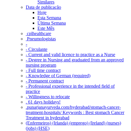
Similares
Data de publicação
Hoje
Esta Semana
Última Semana
Este Mês
‎ cplhealthcare‬
Pneumologistas
-
- Circulante
- Current and valid licence to practice as a Nurse
- Degree in Nursing and graduated from an approved
nursing program
- Full time contract
- Knowledge of German (required)
- Permanent contract
- Professional experience in the intended field of
practice
- Willingness to relocate
. 61 days holidays!
.punarjanayurveda.com/hyderabad/stomach-cancer-
treatment-hospitals/ Keywords : Best stomach Cancer
Treatment in hyderabad
(Enfermeiros) (Irlanda) (emprego) (Ireland) (nurses)
(jobs) (HSE)