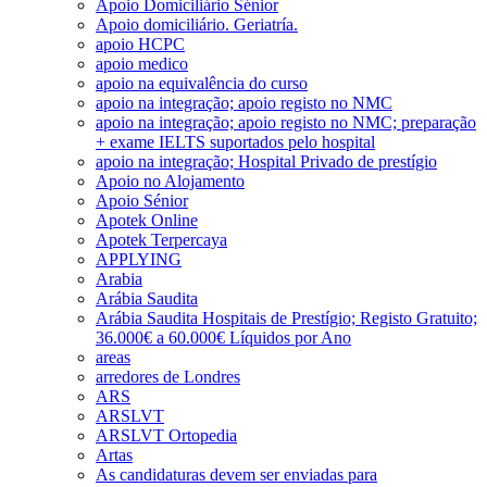
Apoio Domiciliário Sénior
Apoio domiciliário. Geriatría.
apoio HCPC
apoio medico
apoio na equivalência do curso
apoio na integração; apoio registo no NMC
apoio na integração; apoio registo no NMC; preparação
+ exame IELTS suportados pelo hospital
apoio na integração; Hospital Privado de prestígio
Apoio no Alojamento
Apoio Sénior
Apotek Online
Apotek Terpercaya
APPLYING
Arabia
Arábia Saudita
Arábia Saudita Hospitais de Prestígio; Registo Gratuito;
36.000€ a 60.000€ Líquidos por Ano
areas
arredores de Londres
ARS
ARSLVT
ARSLVT Ortopedia
Artas
As candidaturas devem ser enviadas para