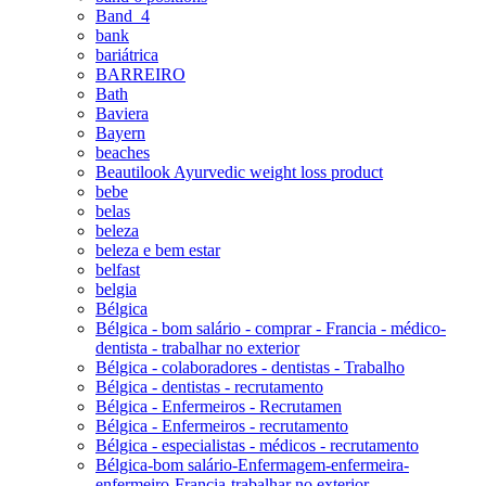
Band_4
bank
bariátrica
BARREIRO
Bath
Baviera
Bayern
beaches
Beautilook Ayurvedic weight loss product
bebe
belas
beleza
beleza e bem estar
belfast
belgia
Bélgica
Bélgica - bom salário - comprar - Francia - médico-
dentista - trabalhar no exterior
Bélgica - colaboradores - dentistas - Trabalho
Bélgica - dentistas - recrutamento
Bélgica - Enfermeiros - Recrutamen
Bélgica - Enfermeiros - recrutamento
Bélgica - especialistas - médicos - recrutamento
Bélgica-bom salário-Enfermagem-enfermeira-
enfermeiro-Francia-trabalhar no exterior