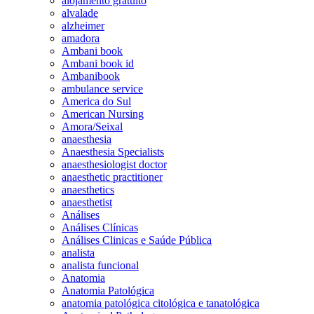
alojamento gratuito
alvalade
alzheimer
amadora
Ambani book
Ambani book id
Ambanibook
ambulance service
America do Sul
American Nursing
Amora/Seixal
anaesthesia
Anaesthesia Specialists
anaesthesiologist doctor
anaesthetic practitioner
anaesthetics
anaesthetist
Análises
Análises Clínicas
Análises Clinicas e Saúde Pública
analista
analista funcional
Anatomia
Anatomia Patológica
anatomia patológica citológica e tanatológica