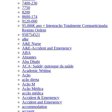
7400-230
7750
8200
8600-174
9120-000
95.000€ ano + Integração Totalmente Comparticipada:
Registo Ordem
958754521
a&e
A&E Nurse
A&E-Accident and Emergency
ABA
Abrantes
Abu Dhabi
ACA; Saúde; quiosque da saúde
Academic Writing
Ação
ação direta
Ação M
Ação Médica
acção médica
Accident & Emergency
Accident and Emergency
accommodation
account