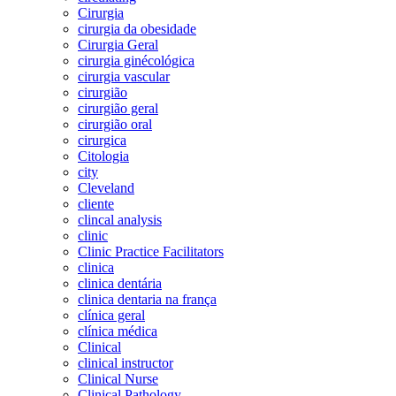
Cirurgia
cirurgia da obesidade
Cirurgia Geral
cirurgia ginécológica
cirurgia vascular
cirurgião
cirurgião geral
cirurgião oral
cirurgica
Citologia
city
Cleveland
cliente
clincal analysis
clinic
Clinic Practice Facilitators
clinica
clinica dentária
clinica dentaria na frança
clínica geral
clínica médica
Clinical
clinical instructor
Clinical Nurse
Clinical Pathology