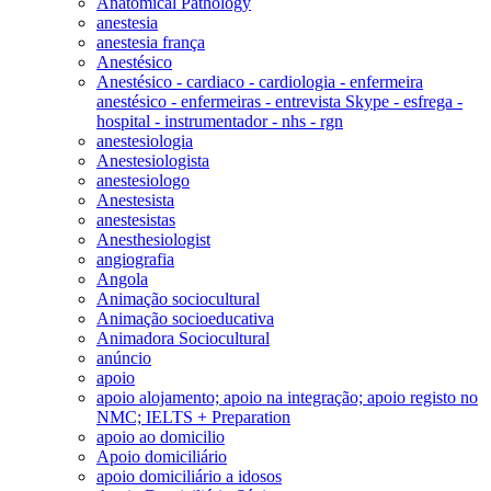
Anatomical Pathology
anestesia
anestesia frança
Anestésico
Anestésico - cardiaco - cardiologia - enfermeira
anestésico - enfermeiras - entrevista Skype - esfrega -
hospital - instrumentador - nhs - rgn
anestesiologia
Anestesiologista
anestesiologo
Anestesista
anestesistas
Anesthesiologist
angiografia
Angola
Animação sociocultural
Animação socioeducativa
Animadora Sociocultural
anúncio
apoio
apoio alojamento; apoio na integração; apoio registo no
NMC; IELTS + Preparation
apoio ao domicilio
Apoio domiciliário
apoio domiciliário a idosos