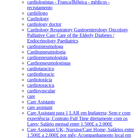
cardiologistas - França/Bélgica - médicos -
recrutamento
cardiólogo
Cardiology
cardiology doctor
Cardiology Respiratory Gastroenterology Oncology
Palliative Care Care of the Elderly Diabetes /
Endocrinology Paediatrics
cardiopneumologa
Cardiopneumologia
cardiopneumologista
Cardiopneumologistas
cardiotaracico
cardiothoracic
cardiotorácia
cardiotoracica
cardiovascular
care
Care Asistants
care assistant
Care Assistant para 1 LAR em Inglaterra; Sem e com
experiência; Contrato Full Time diretamente com os
Lares; Salário mensal entre 1.500£ a 2.000£
Care Assistant UK; Nursing/Care Home; Salários entre
1.500£ a 2.000£ por mês; Acompanhamento local em