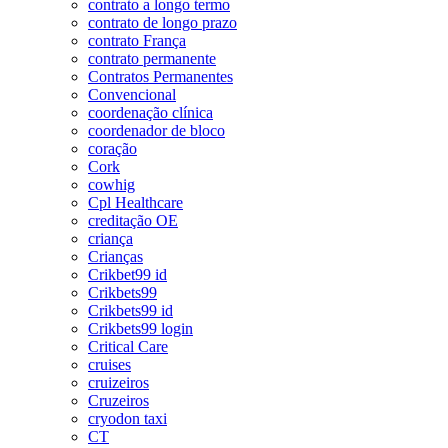
contrato a longo termo
contrato de longo prazo
contrato França
contrato permanente
Contratos Permanentes
Convencional
coordenação clínica
coordenador de bloco
coração
Cork
cowhig
Cpl Healthcare
creditação OE
criança
Crianças
Crikbet99 id
Crikbets99
Crikbets99 id
Crikbets99 login
Critical Care
cruises
cruizeiros
Cruzeiros
cryodon taxi
CT