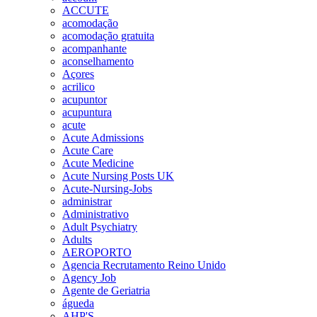
ACCUTE
acomodação
acomodação gratuita
acompanhante
aconselhamento
Açores
acrilico
acupuntor
acupuntura
acute
Acute Admissions
Acute Care
Acute Medicine
Acute Nursing Posts UK
Acute-Nursing-Jobs
administrar
Administrativo
Adult Psychiatry
Adults
AEROPORTO
Agencia Recrutamento Reino Unido
Agency Job
Agente de Geriatria
águeda
AHP'S