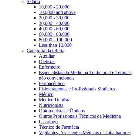
Salário
10,000 - 20,000
100,000 and above
20,000 - 30,000
30,000 - 40,000
40,000 - 60,000
60,000 - 80,000
80,000 - 100,000
Less than 10,000
Categoria da Oferta
Auxiliar
Dietistas
Enfermeiro
Especialistas da Medicina Tradicional e Terapias
não convencionais
Farmacêutico
Fisioterapeutas e Profissionais Similares
Médico
Médico Dentista
Nutricionista
Optometristas e Ópticos
Outros Profissionais Técnicos da Medicina
Psicólogo
Técnico de Farmácia
Vigilantes, Assistentes Médicos e Trabalhadores