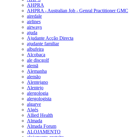
AHPRA
AHPRA - Australian Job - Genral Practitioner GMC
airedale
airlines
airways
ajuda
Ajudante Acção Directa
ajudante familiar
albufeira
Alcobaça
ale discgolf
alemã
Alemanha
alemão
Alentejano
Alentejo
alergologia
alergologista
algarve
Algés
Allied Health
Almada
Almada Forum
ALOJAMENTO