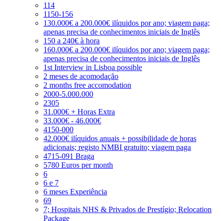
114
1150-156
130.000€ a 200.000€ ilíquidos por ano; viagem paga;
apenas precisa de conhecimentos iniciais de Inglês
150 a 240€ à hora
160.000€ a 200.000€ ilíquidos por ano; viagem paga;
apenas precisa de conhecimentos iniciais de Inglês
1st Interview in Lisboa possible
2 meses de acomodação
2 months free accomodation
2000-5.000.000
2305
31.000€ + Horas Extra
33.000€ - 46.000€
4150-000
42.000€ ilíquidos anuais + possibilidade de horas
adicionais; registo NMBI gratuito; viagem paga
4715-091 Braga
5780 Euros per month
6
6 e 7
6 meses Experiência
69
7; Hospitais NHS & Privados de Prestígio; Relocation
Package