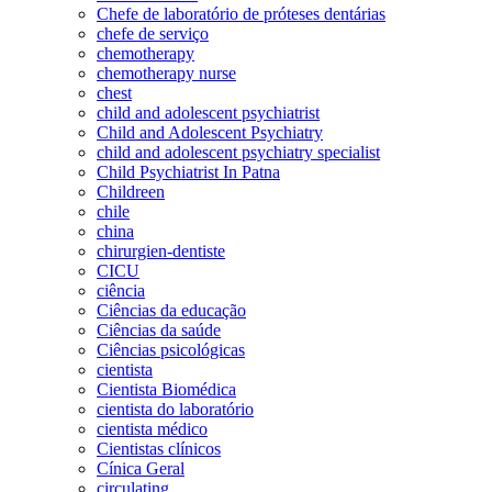
Chefe de laboratório de próteses dentárias
chefe de serviço
chemotherapy
chemotherapy nurse
chest
child and adolescent psychiatrist
Child and Adolescent Psychiatry
child and adolescent psychiatry specialist
Child Psychiatrist In Patna
Childreen
chile
china
chirurgien-dentiste
CICU
ciência
Ciências da educação
Ciências da saúde
Ciências psicológicas
cientista
Cientista Biomédica
cientista do laboratório
cientista médico
Cientistas clínicos
Cínica Geral
circulating