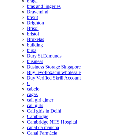
braga
bras and lingeries
Bravemind
brexit
Brighton
Brisol
bristol
Bruxelas
building
bupa
Bury St.Edmunds
business
Business Storage Singapore
Buy levofloxacin wholesale
Buy Verified Skrill Account
C
cabelo
cagas
call girl ajmer
call girls
Call girls in Delhi
Cambridge
Cambridge NHS Hospital
canal da mancha
Canal Farmácia