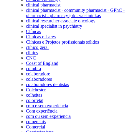
clinical pharmacist
clinical pharmacist - community pharmacist - GPhC -
pharmacist - pharmacy job - vaistininkas
clinical researcher associate oncology
clinical specialist in psychiatry
Clínicas
Clínicas e Lares
Clínicas e Projetos profissionais sólidos
clínico geral
clinics
CNC
Coast of England
coimbra
colaboradore
colaboradores
colaboradores dentistas
Colchester
colheitas
colorretal
com e sem experiência
Com experiência
com ou sem experiencia
comerciais
Comercial