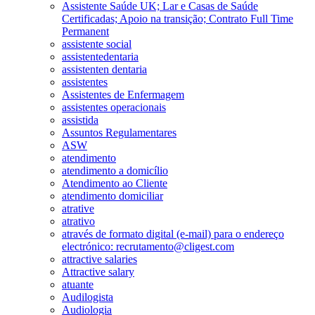
Assistente Saúde UK; Lar e Casas de Saúde
Certificadas; Apoio na transição; Contrato Full Time
Permanent
assistente social
assistentedentaria
assistenten dentaria
assistentes
Assistentes de Enfermagem
assistentes operacionais
assistida
Assuntos Regulamentares
ASW
atendimento
atendimento a domicílio
Atendimento ao Cliente
atendimento domiciliar
atrative
atrativo
através de formato digital (e-mail) para o endereço
electrónico: recrutamento@cligest.com
attractive salaries
Attractive salary
atuante
Audilogista
Audiologia