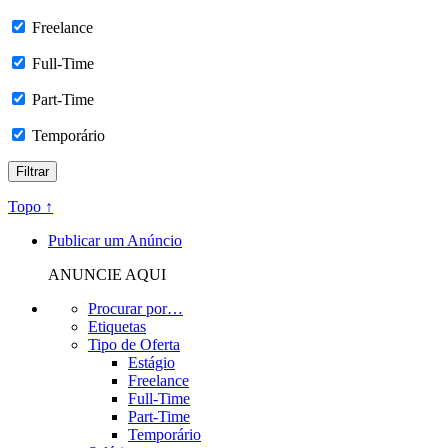
Freelance
Full-Time
Part-Time
Temporário
Topo ↑
Publicar um Anúncio
ANUNCIE AQUI
Procurar por…
Etiquetas
Tipo de Oferta
Estágio
Freelance
Full-Time
Part-Time
Temporário