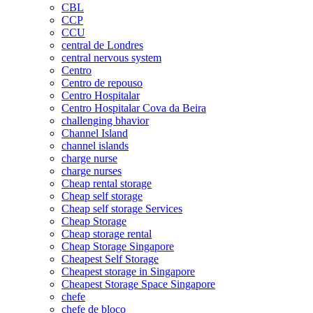
CBL
CCP
CCU
central de Londres
central nervous system
Centro
Centro de repouso
Centro Hospitalar
Centro Hospitalar Cova da Beira
challenging bhavior
Channel Island
channel islands
charge nurse
charge nurses
Cheap rental storage
Cheap self storage
Cheap self storage Services
Cheap Storage
Cheap storage rental
Cheap Storage Singapore
Cheapest Self Storage
Cheapest storage in Singapore
Cheapest Storage Space Singapore
chefe
chefe de bloco