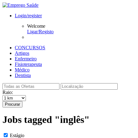
Login/register
Welcome
Ligar/Registo
CONCURSOS
Artigos
Enfermeiro
Fisioterapeuta
Médico
Dentista
Raio:
Procurar
Jobs tagged "inglês"
Estágio