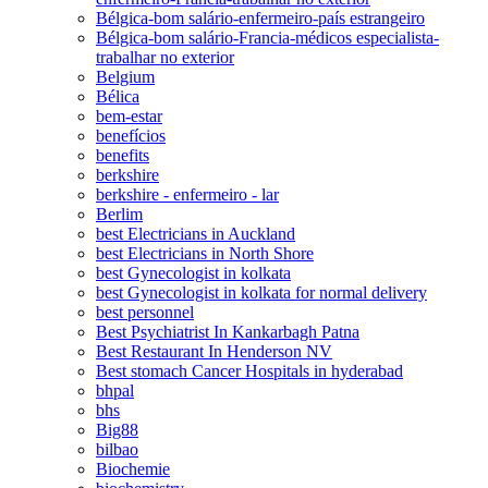
Bélgica-bom salário-enfermeiro-país estrangeiro
Bélgica-bom salário-Francia-médicos especialista-
trabalhar no exterior
Belgium
Bélica
bem-estar
benefícios
benefits
berkshire
berkshire - enfermeiro - lar
Berlim
best Electricians in Auckland
best Electricians in North Shore
best Gynecologist in kolkata
best Gynecologist in kolkata for normal delivery
best personnel
Best Psychiatrist In Kankarbagh Patna
Best Restaurant In Henderson NV
Best stomach Cancer Hospitals in hyderabad
bhpal
bhs
Big88
bilbao
Biochemie