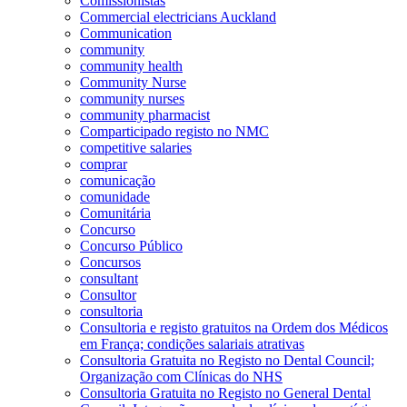
Comissionistas
Commercial electricians Auckland
Communication
community
community health
Community Nurse
community nurses
community pharmacist
Comparticipado registo no NMC
competitive salaries
comprar
comunicação
comunidade
Comunitária
Concurso
Concurso Público
Concursos
consultant
Consultor
consultoria
Consultoria e registo gratuitos na Ordem dos Médicos
em França; condições salariais atrativas
Consultoria Gratuita no Registo no Dental Council;
Organização com Clínicas do NHS
Consultoria Gratuita no Registo no General Dental