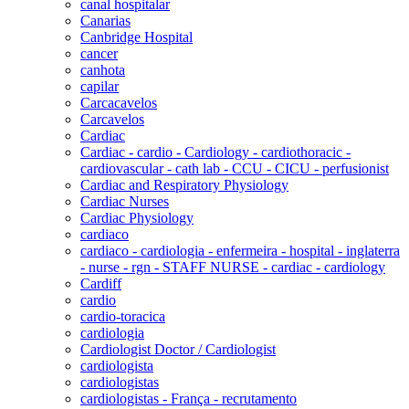
canal hospitalar
Canarias
Canbridge Hospital
cancer
canhota
capilar
Carcacavelos
Carcavelos
Cardiac
Cardiac - cardio - Cardiology - cardiothoracic -
cardiovascular - cath lab - CCU - CICU - perfusionist
Cardiac and Respiratory Physiology
Cardiac Nurses
Cardiac Physiology
cardiaco
cardiaco - cardiologia - enfermeira - hospital - inglaterra
- nurse - rgn - STAFF NURSE - cardiac - cardiology
Cardiff
cardio
cardio-toracica
cardiologia
Cardiologist Doctor / Cardiologist
cardiologista
cardiologistas
cardiologistas - França - recrutamento