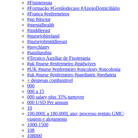
#Fisiotereuta
#Formação #Gestãodecaso #ApoioDomiciliário
#França #enfermeiros
#gp #doctor
#mentalhealth
#middleeast
#nursejobireland
#nursejobmiddleeast
#psychiatry
#saudiarabia
#Tecnico Auxiliar de Fisoterapia
#uk #nurse #enfermeiro #midwives
#UK #nurse #enfermeiro #oncology #oncologia
#uk #nurse #enfermeiro #paediatric #pediatria
+ despesas combustivel
000
000 a 15
000 salary plus 35% turnover
000 USD Per annum
10
100.000£ a 180.000£ ano; processo registo GMC;
viagem e alojamento
1000-1500
108
108000