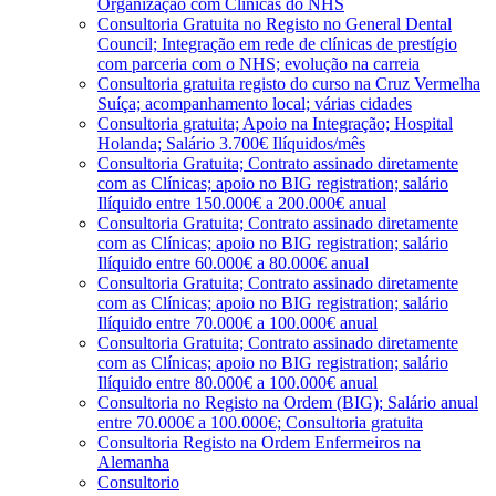
Organização com Clínicas do NHS
Consultoria Gratuita no Registo no General Dental
Council; Integração em rede de clínicas de prestígio
com parceria com o NHS; evolução na carreia
Consultoria gratuita registo do curso na Cruz Vermelha
Suíça; acompanhamento local; várias cidades
Consultoria gratuita; Apoio na Integração; Hospital
Holanda; Salário 3.700€ Ilíquidos/mês
Consultoria Gratuita; Contrato assinado diretamente
com as Clínicas; apoio no BIG registration; salário
Ilíquido entre 150.000€ a 200.000€ anual
Consultoria Gratuita; Contrato assinado diretamente
com as Clínicas; apoio no BIG registration; salário
Ilíquido entre 60.000€ a 80.000€ anual
Consultoria Gratuita; Contrato assinado diretamente
com as Clínicas; apoio no BIG registration; salário
Ilíquido entre 70.000€ a 100.000€ anual
Consultoria Gratuita; Contrato assinado diretamente
com as Clínicas; apoio no BIG registration; salário
Ilíquido entre 80.000€ a 100.000€ anual
Consultoria no Registo na Ordem (BIG); Salário anual
entre 70.000€ a 100.000€; Consultoria gratuita
Consultoria Registo na Ordem Enfermeiros na
Alemanha
Consultorio