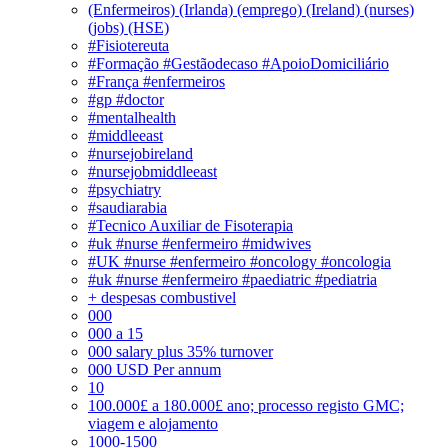
(Enfermeiros) (Irlanda) (emprego) (Ireland) (nurses)
(jobs) (HSE)
#Fisiotereuta
#Formação #Gestãodecaso #ApoioDomiciliário
#França #enfermeiros
#gp #doctor
#mentalhealth
#middleeast
#nursejobireland
#nursejobmiddleeast
#psychiatry
#saudiarabia
#Tecnico Auxiliar de Fisoterapia
#uk #nurse #enfermeiro #midwives
#UK #nurse #enfermeiro #oncology #oncologia
#uk #nurse #enfermeiro #paediatric #pediatria
+ despesas combustivel
000
000 a 15
000 salary plus 35% turnover
000 USD Per annum
10
100.000£ a 180.000£ ano; processo registo GMC;
viagem e alojamento
1000-1500