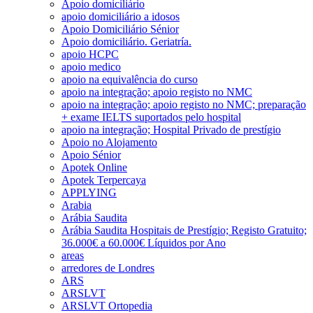
Apoio domiciliário
apoio domiciliário a idosos
Apoio Domiciliário Sénior
Apoio domiciliário. Geriatría.
apoio HCPC
apoio medico
apoio na equivalência do curso
apoio na integração; apoio registo no NMC
apoio na integração; apoio registo no NMC; preparação
+ exame IELTS suportados pelo hospital
apoio na integração; Hospital Privado de prestígio
Apoio no Alojamento
Apoio Sénior
Apotek Online
Apotek Terpercaya
APPLYING
Arabia
Arábia Saudita
Arábia Saudita Hospitais de Prestígio; Registo Gratuito;
36.000€ a 60.000€ Líquidos por Ano
areas
arredores de Londres
ARS
ARSLVT
ARSLVT Ortopedia