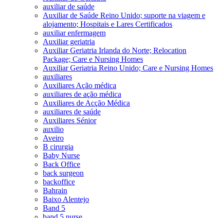
auxiliar de saúde
Auxiliar de Saúde Reino Unido; suporte na viagem e
alojamento; Hospitais e Lares Certificados
auxiliar enfermagem
Auxiliar geriatria
Auxiliar Geriatria Irlanda do Norte; Relocation
Package; Care e Nursing Homes
Auxiliar Geriatria Reino Unido; Care e Nursing Homes
auxiliares
Auxiliares Ação médica
auxiliares de ação médica
Auxiliares de Acção Médica
auxiliares de saúde
Auxiliares Sénior
auxilio
Aveiro
B cirurgia
Baby Nurse
Back Office
back surgeon
backoffice
Bahrain
Baixo Alentejo
Band 5
band 5 nurse