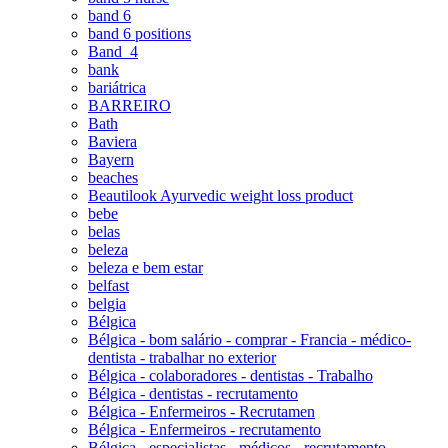
band 6
band 6 positions
Band_4
bank
bariátrica
BARREIRO
Bath
Baviera
Bayern
beaches
Beautilook Ayurvedic weight loss product
bebe
belas
beleza
beleza e bem estar
belfast
belgia
Bélgica
Bélgica - bom salário - comprar - Francia - médico-
dentista - trabalhar no exterior
Bélgica - colaboradores - dentistas - Trabalho
Bélgica - dentistas - recrutamento
Bélgica - Enfermeiros - Recrutamen
Bélgica - Enfermeiros - recrutamento
Bélgica - especialistas - médicos - recrutamento