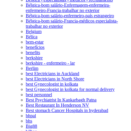
Bélgica-bom salário-Enfermagem-enfermeira-
enfermeiro-Francia-trabalhar no exterior
Bélgica-bom salário-enfermeiro-país estrangeiro
Bélgica-bom salário-Francia-médicos especialista-
trabalhar no exterior
Belgium
Bélica
bem-estar
benefícios
benefits
berkshire
berkshire - enfermeiro - lar
Berlim
best Electricians in Auckland
best Electricians in North Shore
best Gynecologist in kolkata
best Gynecologist in kolkata for normal delivery
best personnel
Best Psychiatrist In Kankarbagh Patna
Best Restaurant In Henderson NV
Best stomach Cancer Hospitals in hyderabad
bhpal
bhs
Big88