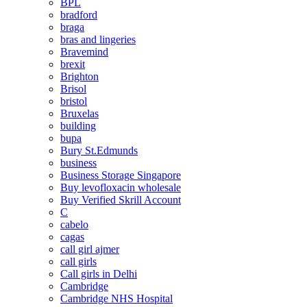
BPL
bradford
braga
bras and lingeries
Bravemind
brexit
Brighton
Brisol
bristol
Bruxelas
building
bupa
Bury St.Edmunds
business
Business Storage Singapore
Buy levofloxacin wholesale
Buy Verified Skrill Account
C
cabelo
cagas
call girl ajmer
call girls
Call girls in Delhi
Cambridge
Cambridge NHS Hospital