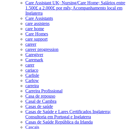
Care Assistant UK; Nursing/Care Home; Salários entre
1.500£ a 2.000£ por mês; Acompanhamento local em
Inglaterra
Care Assistants
care assistens
care home
Care Homes
care support
career
career progression
Caregiver
Caremark
carer
cariaco
Carlisle
Carlow
carreira
Carreira Profissional
Casa de repouso
Casal de Cambra
Casas de saúde
Casas de Saúde e Lares Certificados Inglaterra;
Consultoria em Portugal e Inglaterra
Casas de Saúde República da Irlanda
Cascais