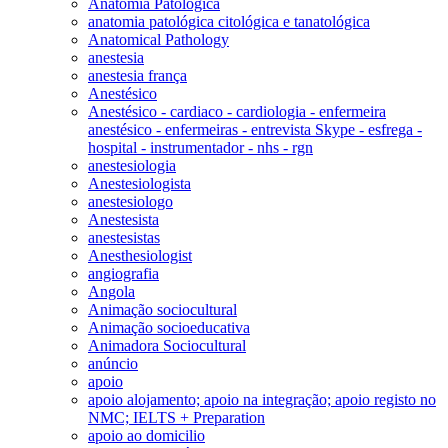
Anatomia Patológica
anatomia patológica citológica e tanatológica
Anatomical Pathology
anestesia
anestesia frança
Anestésico
Anestésico - cardiaco - cardiologia - enfermeira
anestésico - enfermeiras - entrevista Skype - esfrega -
hospital - instrumentador - nhs - rgn
anestesiologia
Anestesiologista
anestesiologo
Anestesista
anestesistas
Anesthesiologist
angiografia
Angola
Animação sociocultural
Animação socioeducativa
Animadora Sociocultural
anúncio
apoio
apoio alojamento; apoio na integração; apoio registo no
NMC; IELTS + Preparation
apoio ao domicilio