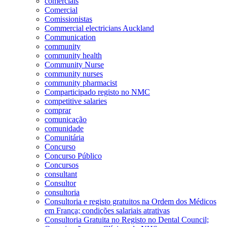
comerciais
Comercial
Comissionistas
Commercial electricians Auckland
Communication
community
community health
Community Nurse
community nurses
community pharmacist
Comparticipado registo no NMC
competitive salaries
comprar
comunicação
comunidade
Comunitária
Concurso
Concurso Público
Concursos
consultant
Consultor
consultoria
Consultoria e registo gratuitos na Ordem dos Médicos
em França; condições salariais atrativas
Consultoria Gratuita no Registo no Dental Council;