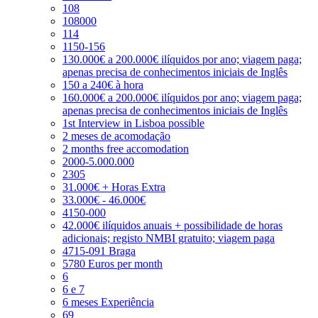
108
108000
114
1150-156
130.000€ a 200.000€ ilíquidos por ano; viagem paga;
apenas precisa de conhecimentos iniciais de Inglês
150 a 240€ à hora
160.000€ a 200.000€ ilíquidos por ano; viagem paga;
apenas precisa de conhecimentos iniciais de Inglês
1st Interview in Lisboa possible
2 meses de acomodação
2 months free accomodation
2000-5.000.000
2305
31.000€ + Horas Extra
33.000€ - 46.000€
4150-000
42.000€ ilíquidos anuais + possibilidade de horas
adicionais; registo NMBI gratuito; viagem paga
4715-091 Braga
5780 Euros per month
6
6 e 7
6 meses Experiência
69