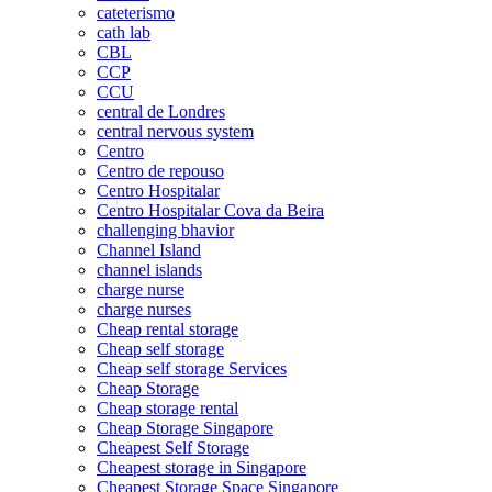
cateterismo
cath lab
CBL
CCP
CCU
central de Londres
central nervous system
Centro
Centro de repouso
Centro Hospitalar
Centro Hospitalar Cova da Beira
challenging bhavior
Channel Island
channel islands
charge nurse
charge nurses
Cheap rental storage
Cheap self storage
Cheap self storage Services
Cheap Storage
Cheap storage rental
Cheap Storage Singapore
Cheapest Self Storage
Cheapest storage in Singapore
Cheapest Storage Space Singapore