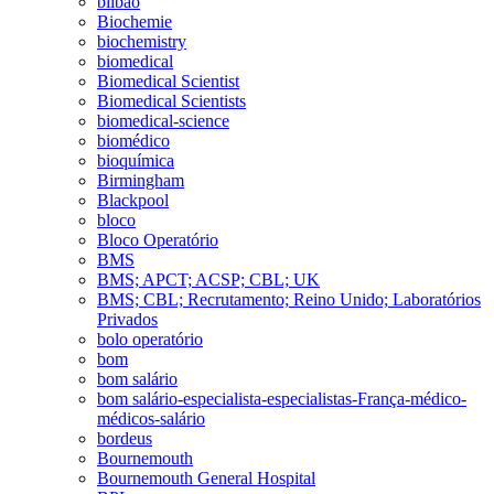
bilbao
Biochemie
biochemistry
biomedical
Biomedical Scientist
Biomedical Scientists
biomedical-science
biomédico
bioquímica
Birmingham
Blackpool
bloco
Bloco Operatório
BMS
BMS; APCT; ACSP; CBL; UK
BMS; CBL; Recrutamento; Reino Unido; Laboratórios
Privados
bolo operatório
bom
bom salário
bom salário-especialista-especialistas-França-médico-
médicos-salário
bordeus
Bournemouth
Bournemouth General Hospital