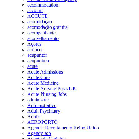
accommodation
account
ACCUTE
acomodação
acomodação gratuita
acompanhante
aconselhamento
Açores
acrilico
acupuntor
acupuntura
acute
Acute Admissions
Acute Care
Acute Medicine
Acute Nursing Posts UK
Acute-Nursing-Jobs
administrar
Administrativo
Adult Psychiatry
Adults
AEROPORTO
Agencia Recrutamento Reino Unido
Agency Job
Agente de Geriatria