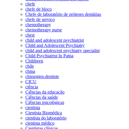
chefe
chefe de bloco
Chefe de laboratório de próteses dentárias
chefe de serviço
chemotherapy
chemotherapy nurse
chest
child and adolescent psychiatrist
Child and Adolescent Psychiatry
child and adolescent psychiatry specialist
Child Psychiatrist In Patna
Childreen
chile
china
chirurgien-dentiste
CICU
ciência
Ciências da educação
Ciências da saúde
Ciências psicológicas
cientista
Cientista Biomédica
cientista do laboratório
cientista médico
Cientistas clínicos