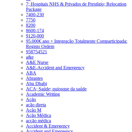
7; Hospitais NHS & Privados de Prestígio; Relocation
Package
7400-230
7750
8200
8600-174
9120-000
95.000€ ano + Integração Totalmente Comparticipada:
Registo Ordem
958754521
a&e
A&E Nurse
A&E-Accident and Emergency
ABA
Abrantes
Abu Dhabi
ACA; Saúde; quiosque da saúde
Academic Writing
Ação
ação direta
Ação M
Ação Médica
acção médica
Accident & Emergency
Accident and Emergency