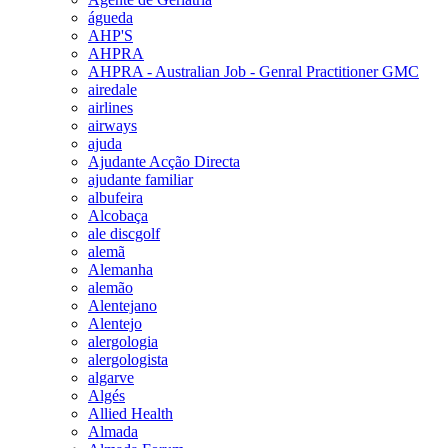
águeda
AHP'S
AHPRA
AHPRA - Australian Job - Genral Practitioner GMC
airedale
airlines
airways
ajuda
Ajudante Acção Directa
ajudante familiar
albufeira
Alcobaça
ale discgolf
alemã
Alemanha
alemão
Alentejano
Alentejo
alergologia
alergologista
algarve
Algés
Allied Health
Almada