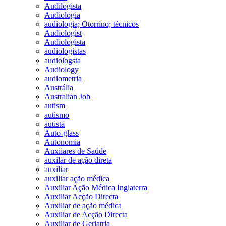
Audilogista
Audiologia
audiologia; Otorrino; técnicos
Audiologist
Audiologista
audiologistas
audiologsta
Audiology
audiometria
Austrália
Australian Job
autism
autismo
autista
Auto-glass
Autonomia
Auxiiares de Saúde
auxilar de ação direta
auxiliar
auxiliar ação médica
Auxiliar Ação Médica Inglaterra
Auxiliar Acção Directa
Auxiliar de ação médica
Auxiliar de Acção Directa
Auxiliar de Geriatria