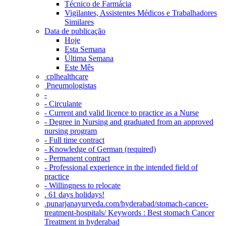
Técnico de Farmácia
Vigilantes, Assistentes Médicos e Trabalhadores
Similares
Data de publicação
Hoje
Esta Semana
Última Semana
Este Mês
‎ cplhealthcare‬
Pneumologistas
-
- Circulante
- Current and valid licence to practice as a Nurse
- Degree in Nursing and graduated from an approved
nursing program
- Full time contract
- Knowledge of German (required)
- Permanent contract
- Professional experience in the intended field of
practice
- Willingness to relocate
. 61 days holidays!
.punarjanayurveda.com/hyderabad/stomach-cancer-
treatment-hospitals/ Keywords : Best stomach Cancer
Treatment in hyderabad