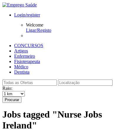
Login/register
Welcome
Ligar/Registo
CONCURSOS
Artigos
Enfermeiro
Fisioterapeuta
Médico
Dentista
Raio:
Procurar
Jobs tagged "Nurse Jobs
Ireland"