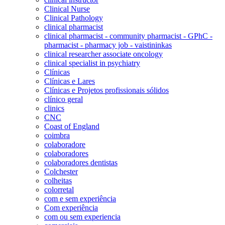
Clinical Nurse
Clinical Pathology
clinical pharmacist
clinical pharmacist - community pharmacist - GPhC -
pharmacist - pharmacy job - vaistininkas
clinical researcher associate oncology
clinical specialist in psychiatry
Clínicas
Clínicas e Lares
Clínicas e Projetos profissionais sólidos
clínico geral
clinics
CNC
Coast of England
coimbra
colaboradore
colaboradores
colaboradores dentistas
Colchester
colheitas
colorretal
com e sem experiência
Com experiência
com ou sem experiencia