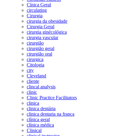
Cínica Geral
circulating
Cirurgia
cirurgia da obesidade
Cirurgia Geral
cirurgia ginécológica
cirurgia vascular
cirurgião
cirurgião geral
cirurgião oral
cirurgica
Citologia
city
Cleveland
cliente
clincal analysis
clinic
Clinic Practice Facilitators
clinica
clinica dentária
clinica dentaria na frança
clínica geral
clínica médica
Clinical
clinical instructor