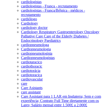
cardiologistas
cardiologistas - França - recrutamento
cardiologistas - França/Bélgica - médicos -
recrutamento
cardiólogo
Cardiology
cardiology doctor
Cardiology Respiratory Gastroenterology Oncology
Palliative Care Care of the Elderly Diabetes /
Endocrinology Paediatrics
cardiopneumologa
Cardiopneumologia
cardiopneumologista
Cardiopneumologistas
cardiotaracico
cardiothoracic
cardiotorácia
cardiotoracica
cardiovascular
care
Care Asistants
care assistant
Care Assistant para 1 LAR em Inglaterra; Sem e com
experiência; Contrato Full Time diretamente com os
Lares; Salário mensal entre 1.500£ a 2.000£