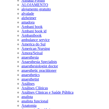
Almada Forum
ALOJAMENTO
alojamento gratuito
alvalade
alzheimer
amadora
Ambani book
Ambani book id
Ambanibook
ambulance service
America do Sul
American Nursing
Amora/Seixal
anaesthesia
Anaesthesia Specialists
anaesthesiologist doctor
anaesthetic practitioner
anaesthetics
anaesthetist
Análises
Análises Clínicas
Análises Clinicas e Saúde Pública
analista
analista funcional
Anatomia