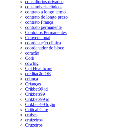
consultorios privados
consumiveis clínicos
contrato a longo termo
contrato de longo prazo
contrato França
contrato permanente
Contratos Permanentes
Convencional
coordenação clínica
coordenador de bloco
coração
Cork
cowhig
Cpl Healthcare
creditação OE
criança
Crianças
Crikbet99 id
Crikbets99
Crikbets99 id
Crikbets99 login
Critical Care
cruises
cruizeiros
Cruzeiros