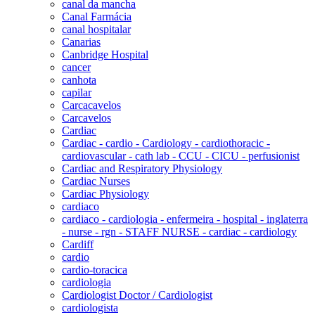
canal da mancha
Canal Farmácia
canal hospitalar
Canarias
Canbridge Hospital
cancer
canhota
capilar
Carcacavelos
Carcavelos
Cardiac
Cardiac - cardio - Cardiology - cardiothoracic -
cardiovascular - cath lab - CCU - CICU - perfusionist
Cardiac and Respiratory Physiology
Cardiac Nurses
Cardiac Physiology
cardiaco
cardiaco - cardiologia - enfermeira - hospital - inglaterra
- nurse - rgn - STAFF NURSE - cardiac - cardiology
Cardiff
cardio
cardio-toracica
cardiologia
Cardiologist Doctor / Cardiologist
cardiologista