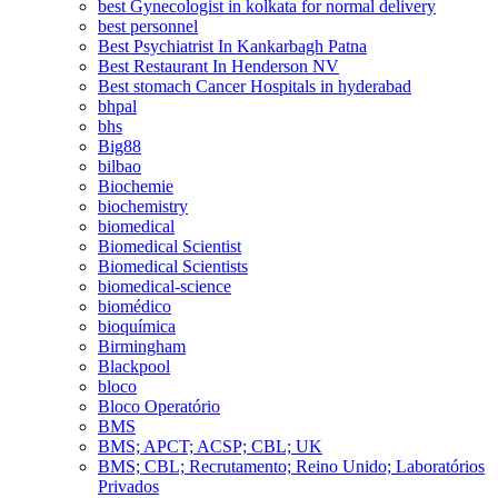
best Gynecologist in kolkata for normal delivery
best personnel
Best Psychiatrist In Kankarbagh Patna
Best Restaurant In Henderson NV
Best stomach Cancer Hospitals in hyderabad
bhpal
bhs
Big88
bilbao
Biochemie
biochemistry
biomedical
Biomedical Scientist
Biomedical Scientists
biomedical-science
biomédico
bioquímica
Birmingham
Blackpool
bloco
Bloco Operatório
BMS
BMS; APCT; ACSP; CBL; UK
BMS; CBL; Recrutamento; Reino Unido; Laboratórios
Privados