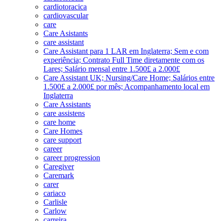
cardiotoracica
cardiovascular
care
Care Asistants
care assistant
Care Assistant para 1 LAR em Inglaterra; Sem e com
experiência; Contrato Full Time diretamente com os
Lares; Salário mensal entre 1.500£ a 2.000£
Care Assistant UK; Nursing/Care Home; Salários entre
1.500£ a 2.000£ por mês; Acompanhamento local em
Inglaterra
Care Assistants
care assistens
care home
Care Homes
care support
career
career progression
Caregiver
Caremark
carer
cariaco
Carlisle
Carlow
carreira