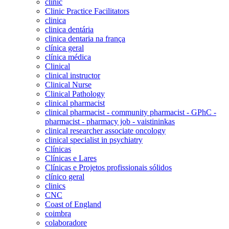
clinic
Clinic Practice Facilitators
clinica
clinica dentária
clinica dentaria na frança
clínica geral
clínica médica
Clinical
clinical instructor
Clinical Nurse
Clinical Pathology
clinical pharmacist
clinical pharmacist - community pharmacist - GPhC -
pharmacist - pharmacy job - vaistininkas
clinical researcher associate oncology
clinical specialist in psychiatry
Clínicas
Clínicas e Lares
Clínicas e Projetos profissionais sólidos
clínico geral
clinics
CNC
Coast of England
coimbra
colaboradore