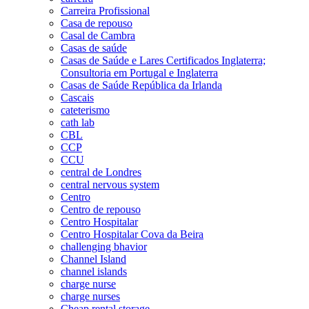
Carreira Profissional
Casa de repouso
Casal de Cambra
Casas de saúde
Casas de Saúde e Lares Certificados Inglaterra;
Consultoria em Portugal e Inglaterra
Casas de Saúde República da Irlanda
Cascais
cateterismo
cath lab
CBL
CCP
CCU
central de Londres
central nervous system
Centro
Centro de repouso
Centro Hospitalar
Centro Hospitalar Cova da Beira
challenging bhavior
Channel Island
channel islands
charge nurse
charge nurses
Cheap rental storage