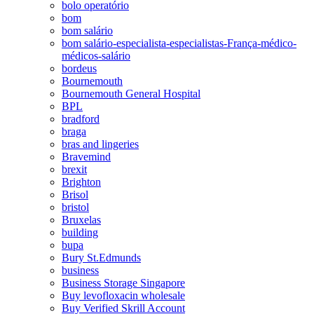
bolo operatório
bom
bom salário
bom salário-especialista-especialistas-França-médico-
médicos-salário
bordeus
Bournemouth
Bournemouth General Hospital
BPL
bradford
braga
bras and lingeries
Bravemind
brexit
Brighton
Brisol
bristol
Bruxelas
building
bupa
Bury St.Edmunds
business
Business Storage Singapore
Buy levofloxacin wholesale
Buy Verified Skrill Account