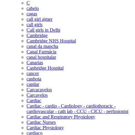
C
cabelo
cagas
call girl ajmer
call girls
Call girls in Delhi
Cambridge
Cambridge NHS Hospital
canal da mancha
Canal Farmácia
canal hospitalar
Canarias
Canbridge Hospital
cancer
canhota
capilar
Carcacavelos
Carcavelos
Cardiac
Cardiac - cardio - Cardiology - cardiothoracic -
cardiovascular - cath lab - CCU - CICU - perfusionist
Cardiac and Respiratory Physiology
Cardiac Nurses
Cardiac Physiology
cardiaco