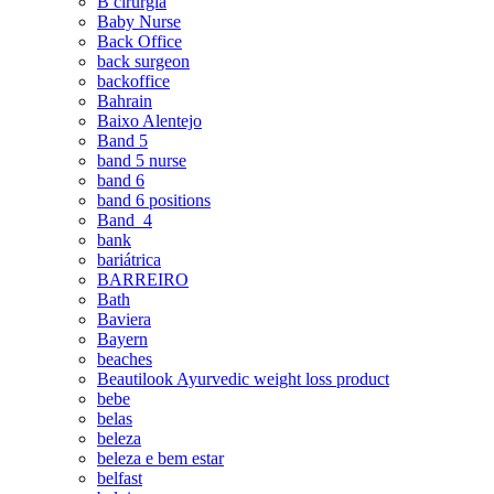
B cirurgia
Baby Nurse
Back Office
back surgeon
backoffice
Bahrain
Baixo Alentejo
Band 5
band 5 nurse
band 6
band 6 positions
Band_4
bank
bariátrica
BARREIRO
Bath
Baviera
Bayern
beaches
Beautilook Ayurvedic weight loss product
bebe
belas
beleza
beleza e bem estar
belfast