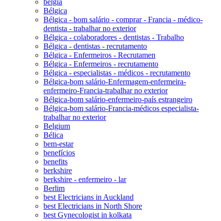
belgia
Bélgica
Bélgica - bom salário - comprar - Francia - médico-
dentista - trabalhar no exterior
Bélgica - colaboradores - dentistas - Trabalho
Bélgica - dentistas - recrutamento
Bélgica - Enfermeiros - Recrutamen
Bélgica - Enfermeiros - recrutamento
Bélgica - especialistas - médicos - recrutamento
Bélgica-bom salário-Enfermagem-enfermeira-
enfermeiro-Francia-trabalhar no exterior
Bélgica-bom salário-enfermeiro-país estrangeiro
Bélgica-bom salário-Francia-médicos especialista-
trabalhar no exterior
Belgium
Bélica
bem-estar
benefícios
benefits
berkshire
berkshire - enfermeiro - lar
Berlim
best Electricians in Auckland
best Electricians in North Shore
best Gynecologist in kolkata