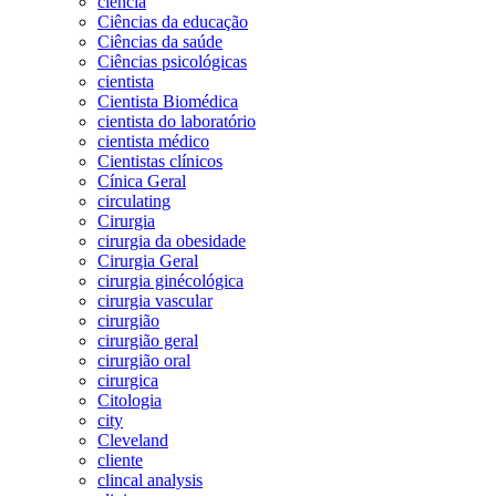
ciência
Ciências da educação
Ciências da saúde
Ciências psicológicas
cientista
Cientista Biomédica
cientista do laboratório
cientista médico
Cientistas clínicos
Cínica Geral
circulating
Cirurgia
cirurgia da obesidade
Cirurgia Geral
cirurgia ginécológica
cirurgia vascular
cirurgião
cirurgião geral
cirurgião oral
cirurgica
Citologia
city
Cleveland
cliente
clincal analysis