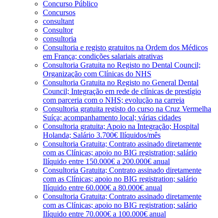
Concurso Público
Concursos
consultant
Consultor
consultoria
Consultoria e registo gratuitos na Ordem dos Médicos
em França; condições salariais atrativas
Consultoria Gratuita no Registo no Dental Council;
Organização com Clínicas do NHS
Consultoria Gratuita no Registo no General Dental
Council; Integração em rede de clínicas de prestígio
com parceria com o NHS; evolução na carreia
Consultoria gratuita registo do curso na Cruz Vermelha
Suíça; acompanhamento local; várias cidades
Consultoria gratuita; Apoio na Integração; Hospital
Holanda; Salário 3.700€ Ilíquidos/mês
Consultoria Gratuita; Contrato assinado diretamente
com as Clínicas; apoio no BIG registration; salário
Ilíquido entre 150.000€ a 200.000€ anual
Consultoria Gratuita; Contrato assinado diretamente
com as Clínicas; apoio no BIG registration; salário
Ilíquido entre 60.000€ a 80.000€ anual
Consultoria Gratuita; Contrato assinado diretamente
com as Clínicas; apoio no BIG registration; salário
Ilíquido entre 70.000€ a 100.000€ anual