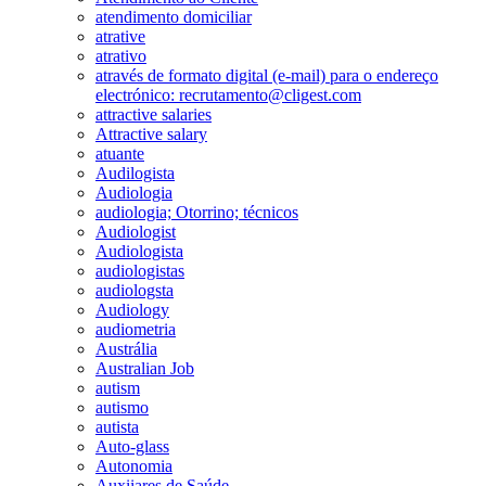
atendimento domiciliar
atrative
atrativo
através de formato digital (e-mail) para o endereço
electrónico: recrutamento@cligest.com
attractive salaries
Attractive salary
atuante
Audilogista
Audiologia
audiologia; Otorrino; técnicos
Audiologist
Audiologista
audiologistas
audiologsta
Audiology
audiometria
Austrália
Australian Job
autism
autismo
autista
Auto-glass
Autonomia
Auxiiares de Saúde