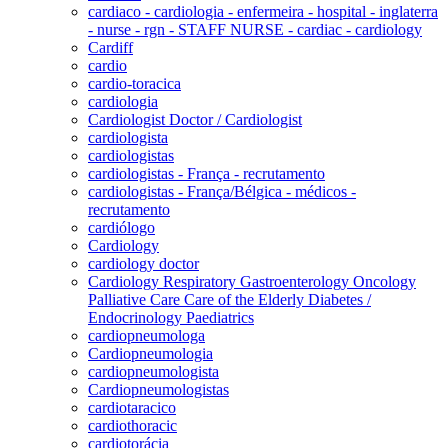
cardiaco - cardiologia - enfermeira - hospital - inglaterra
- nurse - rgn - STAFF NURSE - cardiac - cardiology
Cardiff
cardio
cardio-toracica
cardiologia
Cardiologist Doctor / Cardiologist
cardiologista
cardiologistas
cardiologistas - França - recrutamento
cardiologistas - França/Bélgica - médicos -
recrutamento
cardiólogo
Cardiology
cardiology doctor
Cardiology Respiratory Gastroenterology Oncology
Palliative Care Care of the Elderly Diabetes /
Endocrinology Paediatrics
cardiopneumologa
Cardiopneumologia
cardiopneumologista
Cardiopneumologistas
cardiotaracico
cardiothoracic
cardiotorácia