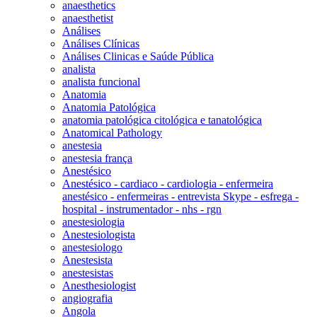
anaesthetics
anaesthetist
Análises
Análises Clínicas
Análises Clinicas e Saúde Pública
analista
analista funcional
Anatomia
Anatomia Patológica
anatomia patológica citológica e tanatológica
Anatomical Pathology
anestesia
anestesia frança
Anestésico
Anestésico - cardiaco - cardiologia - enfermeira
anestésico - enfermeiras - entrevista Skype - esfrega -
hospital - instrumentador - nhs - rgn
anestesiologia
Anestesiologista
anestesiologo
Anestesista
anestesistas
Anesthesiologist
angiografia
Angola