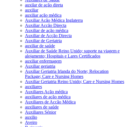
auxilar de ação direta
auxiliar
auxiliar ação médica
Auxiliar Ação Médica Inglaterra
Auxiliar Acção Directa
Auxiliar de ação médica
Auxiliar de Acção Directa
Auxiliar de Geriatria
auxiliar de saúde
Auxiliar de Saúde Reino Unido; suporte na viagem e
alojamento; Hospitais e Lares Certificados
auxiliar enfermagem
Auxiliar geriatria
Auxiliar Geriatria Irlanda do Norte; Relocation
Package; Care e Nursing Homes
Auxiliar Geriatria Reino Unido; Care e Nursing Homes
auxiliares
Auxiliares Ação médica
auxiliares de ação médica
Auxiliares de Acção Médica
auxiliares de saúde
Auxiliares Sénior
auxilio
Aveiro