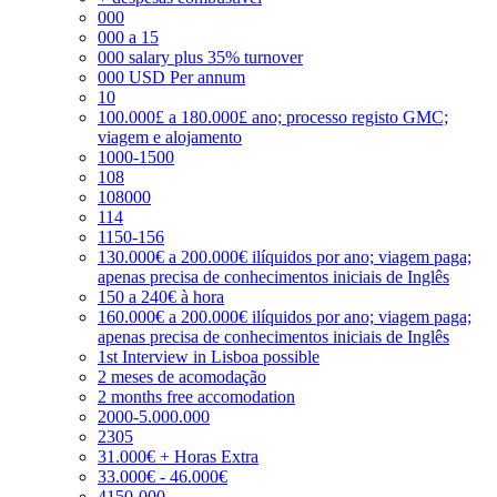
000
000 a 15
000 salary plus 35% turnover
000 USD Per annum
10
100.000£ a 180.000£ ano; processo registo GMC;
viagem e alojamento
1000-1500
108
108000
114
1150-156
130.000€ a 200.000€ ilíquidos por ano; viagem paga;
apenas precisa de conhecimentos iniciais de Inglês
150 a 240€ à hora
160.000€ a 200.000€ ilíquidos por ano; viagem paga;
apenas precisa de conhecimentos iniciais de Inglês
1st Interview in Lisboa possible
2 meses de acomodação
2 months free accomodation
2000-5.000.000
2305
31.000€ + Horas Extra
33.000€ - 46.000€
4150-000