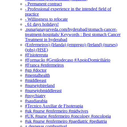
- Permanent contract
- Professional experience in the intended field of
practice
- Willingness to relocate
. 61 days holidays!
.punarjanayurveda.com/hyderabad/stomach-cancer-
treatment-hospitals/ Keywords : Best stomach Cancer
Treatment in hyderabad
(Enfermeiros) (Irlanda) (emprego) (Ireland) (nurses)
(jobs) (HSE)
#Fisiotereuta
#Formação #Gestãodecaso #ApoioDomiciliário
#França #enfermeiros
#gp #doctor
#mentalhealth
#middleeast
#nursejobireland
#nursejobmiddleeast
#psychiatry
#saudiarabia
#Tecnico Auxiliar de Fisoterapia
#uk #nurse #enfermeiro #midwives
#UK #nurse #enfermeiro #oncology #oncologia
#uk #nurse #enfermeiro #paediatric #pediatria
+ despesas combustivel