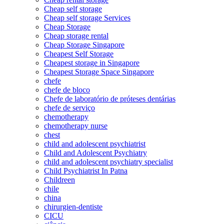
Cheap self storage
Cheap self storage Services
Cheap Storage
Cheap storage rental
Cheap Storage Singapore
Cheapest Self Storage
Cheapest storage in Singapore
Cheapest Storage Space Singapore
chefe
chefe de bloco
Chefe de laboratório de próteses dentárias
chefe de serviço
chemotherapy
chemotherapy nurse
chest
child and adolescent psychiatrist
Child and Adolescent Psychiatry
child and adolescent psychiatry specialist
Child Psychiatrist In Patna
Childreen
chile
china
chirurgien-dentiste
CICU