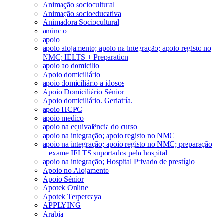
Animação sociocultural
Animação socioeducativa
Animadora Sociocultural
anúncio
apoio
apoio alojamento; apoio na integração; apoio registo no
NMC; IELTS + Preparation
apoio ao domicilio
Apoio domiciliário
apoio domiciliário a idosos
Apoio Domiciliário Sénior
Apoio domiciliário. Geriatría.
apoio HCPC
apoio medico
apoio na equivalência do curso
apoio na integração; apoio registo no NMC
apoio na integração; apoio registo no NMC; preparação
+ exame IELTS suportados pelo hospital
apoio na integração; Hospital Privado de prestígio
Apoio no Alojamento
Apoio Sénior
Apotek Online
Apotek Terpercaya
APPLYING
Arabia