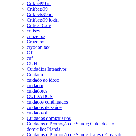
Crikbet99 id
Crikbets99
Crikbets99 id
Crikbets99 login
Critical Care
cruises
cruizeiros
Cruzeiros
cryodon taxi
CT
cuf
CUH
Cuidadios Intensivos
Cuidado
cuidado ao idoso
cuidador
cuidadores
CUIDADOS
cuidados continuados
cuidados de saúde
cuidados dia
Cuidados domiciliarios
Cuidados e Promoção de Saúde; Cuidados ao
domícilio; Irlanda
Cuidados e Promoção de Saúde; Lares e Casas de