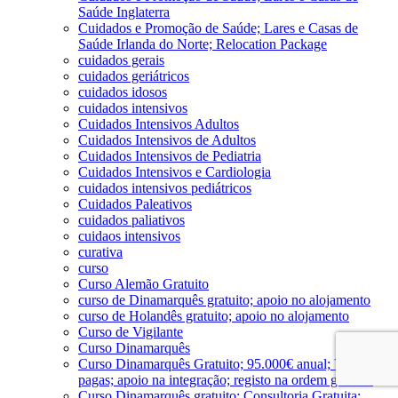
Saúde Inglaterra
Cuidados e Promoção de Saúde; Lares e Casas de
Saúde Irlanda do Norte; Relocation Package
cuidados gerais
cuidados geriátricos
cuidados idosos
cuidados intensivos
Cuidados Intensivos Adultos
Cuidados Intensivos de Adultos
Cuidados Intensivos de Pediatria
Cuidados Intensivos e Cardiologia
cuidados intensivos pediátricos
Cuidados Paleativos
cuidados paliativos
cuidaos intensivos
curativa
curso
Curso Alemão Gratuito
curso de Dinamarquês gratuito; apoio no alojamento
curso de Holandês gratuito; apoio no alojamento
Curso de Vigilante
Curso Dinamarquês
Curso Dinamarquês Gratuito; 95.000€ anual; Viagens
pagas; apoio na integração; registo na ordem gratuito
Curso Dinamarquês gratuito; Consultoria Gratuita;