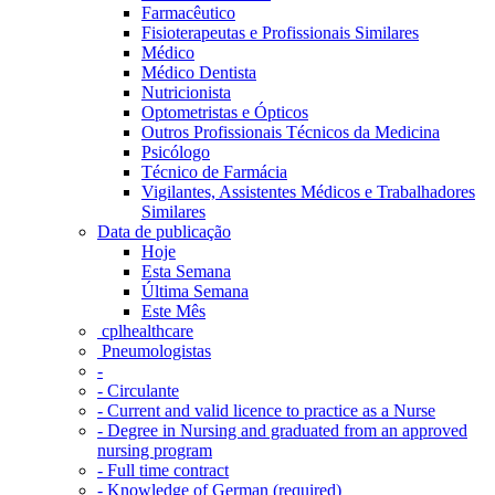
Farmacêutico
Fisioterapeutas e Profissionais Similares
Médico
Médico Dentista
Nutricionista
Optometristas e Ópticos
Outros Profissionais Técnicos da Medicina
Psicólogo
Técnico de Farmácia
Vigilantes, Assistentes Médicos e Trabalhadores
Similares
Data de publicação
Hoje
Esta Semana
Última Semana
Este Mês
‎ cplhealthcare‬
Pneumologistas
-
- Circulante
- Current and valid licence to practice as a Nurse
- Degree in Nursing and graduated from an approved
nursing program
- Full time contract
- Knowledge of German (required)