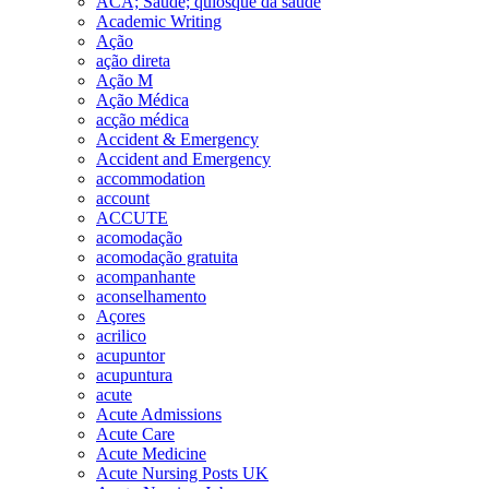
ACA; Saúde; quiosque da saúde
Academic Writing
Ação
ação direta
Ação M
Ação Médica
acção médica
Accident & Emergency
Accident and Emergency
accommodation
account
ACCUTE
acomodação
acomodação gratuita
acompanhante
aconselhamento
Açores
acrilico
acupuntor
acupuntura
acute
Acute Admissions
Acute Care
Acute Medicine
Acute Nursing Posts UK