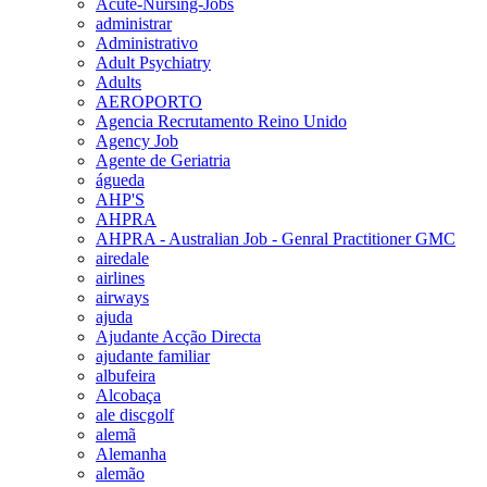
Acute-Nursing-Jobs
administrar
Administrativo
Adult Psychiatry
Adults
AEROPORTO
Agencia Recrutamento Reino Unido
Agency Job
Agente de Geriatria
águeda
AHP'S
AHPRA
AHPRA - Australian Job - Genral Practitioner GMC
airedale
airlines
airways
ajuda
Ajudante Acção Directa
ajudante familiar
albufeira
Alcobaça
ale discgolf
alemã
Alemanha
alemão