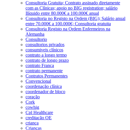
Consultoria Gratuita; Contrato assinado diretamente
com as Clínicas; apoio no BIG registration; salário
Ilíquido entre 80.000€ a 100.000€ anual
Consultoria no Registo na Ordem (BIG); Salário anual
entre 70.000€ a 100.000€; Consultoria gratuita
Consultoria Registo na Ordem Enfermeiros na
Alemanha
Consultorio
consultorios privados
consumiveis clínicos
contrato a longo termo
contrato de longo prazo
contrato França
contrato permanente
Contratos Permanentes
Convencional
coordenação clínica
coordenador de bloco
coração
Cork
cowhig
Cpl Healthcare
creditação OE
criança
Crianças