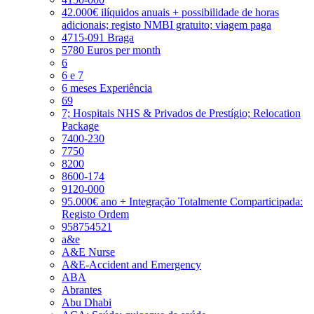
42.000€ ilíquidos anuais + possibilidade de horas
adicionais; registo NMBI gratuito; viagem paga
4715-091 Braga
5780 Euros per month
6
6 e 7
6 meses Experiência
69
7; Hospitais NHS & Privados de Prestígio; Relocation
Package
7400-230
7750
8200
8600-174
9120-000
95.000€ ano + Integração Totalmente Comparticipada:
Registo Ordem
958754521
a&e
A&E Nurse
A&E-Accident and Emergency
ABA
Abrantes
Abu Dhabi