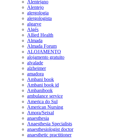
Alentejano
Alentejo
alergologia
alergologista
algarve
Algés
Allied Health
Almada
Almada Forum
ALOJAMENTO
alojamento gratuito
alvalade
alzheimer
amadora
Ambani book
Ambani book id
Ambanibook
ambulance service
America do Sul
American Nursing
Amora/Seixal
anaesthesia
Anaesthesia Specialists
anaesthesiologist doctor
anaesthetic practitioner