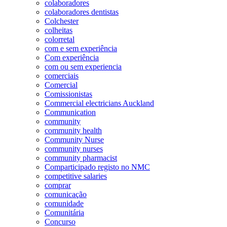
colaboradores
colaboradores dentistas
Colchester
colheitas
colorretal
com e sem experiência
Com experiência
com ou sem experiencia
comerciais
Comercial
Comissionistas
Commercial electricians Auckland
Communication
community
community health
Community Nurse
community nurses
community pharmacist
Comparticipado registo no NMC
competitive salaries
comprar
comunicação
comunidade
Comunitária
Concurso