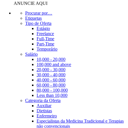
ANUNCIE AQUI
Procurar por…
Etiquetas
Tipo de Oferta
Estágio
Freelance
Full-Time
Part-Time
Temporário
Salário
10,000 - 20,000
100,000 and above
20,000 - 30,000
30,000 - 40,000
40,000 - 60,000
60,000 - 80,000
80,000 - 100,000
Less than 10,000
Categoria da Oferta
Auxiliar
Dietistas
Enfermeiro
Especialistas da Medicina Tradicional e Terapias
não convencionais