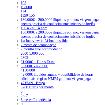
108
108000
114
1150-156
130.000€ a 200.000€ ilíquidos por ano; viagem paga;
apenas precisa de conhecimentos iniciais de Inglês
150 a 240€ à hora
160.000€ a 200.000€ ilíquidos por ano; viagem paga;
apenas precisa de conhecimentos iniciais de Inglês
1st Interview in Lisboa possible
2 meses de acomodação
2 months free accomodation
2000-5.000.000
2305
31.000€ + Horas Extra
33.000€ - 46.000€
4150-000
42.000€ ilíquidos anuais + possibilidade de horas
adicionais; registo NMBI gratuito; viagem paga
4715-091 Braga
5780 Euros per month
6
6 e 7
6 meses Experiência
69