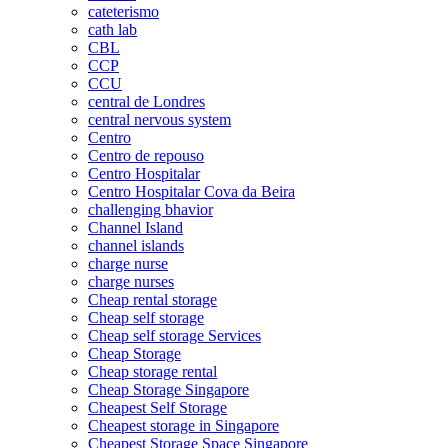
cateterismo
cath lab
CBL
CCP
CCU
central de Londres
central nervous system
Centro
Centro de repouso
Centro Hospitalar
Centro Hospitalar Cova da Beira
challenging bhavior
Channel Island
channel islands
charge nurse
charge nurses
Cheap rental storage
Cheap self storage
Cheap self storage Services
Cheap Storage
Cheap storage rental
Cheap Storage Singapore
Cheapest Self Storage
Cheapest storage in Singapore
Cheapest Storage Space Singapore