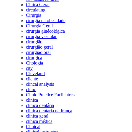
Cínica Geral
circulating
Cirurgia
cirurgia da obesidade
Cirurgia Geral
cirurgia ginécológica
cirurgia vascular
cirurgião
cirurgião geral
cirurgião oral
cirurgica
Citologia
city
Cleveland
cliente
clincal analysis
clinic
Clinic Practice Facilitators
clinica
clinica dentária
clinica dentaria na frança
clínica geral
clínica médica
Clinical
clinical instructor