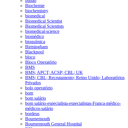
bilbao
Biochemie
biochemistry
biomedical
Biomedical Scientist
Biomedical Scientists
biomedical-science
biomédico
bioquímica
Birmingham
Blackpool
bloco
Bloco Operatório
BMS
BMS; APCT; ACSP; CBL; UK
BMS; CBL; Recrutamento; Reino Unido; Laboratórios
Privados
bolo operatório
bom
bom salário
bom salário-especialista-especialistas-França-médico-
médicos-salário
bordeus
Bournemouth
Bournemouth General Hospital