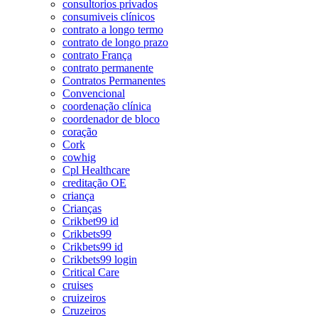
consultorios privados
consumiveis clínicos
contrato a longo termo
contrato de longo prazo
contrato França
contrato permanente
Contratos Permanentes
Convencional
coordenação clínica
coordenador de bloco
coração
Cork
cowhig
Cpl Healthcare
creditação OE
criança
Crianças
Crikbet99 id
Crikbets99
Crikbets99 id
Crikbets99 login
Critical Care
cruises
cruizeiros
Cruzeiros