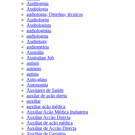
Audilogista
Audiologia
audiologia; Otorrino; técnicos
Audiologist
Audiologista
audiologistas
audiologsta
Audiology
audiometria
Austrália
Australian Job
autism
autismo
autista
Auto-glass
Autonomia
Auxiiares de Saúde
auxilar de ação direta
auxiliar
auxiliar ação médica
Auxiliar Ação Médica Inglaterra
Auxiliar Acção Directa
Auxiliar de ação médica
Auxiliar de Acção Directa
Auxiliar de Geriatria