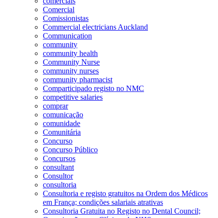
comerciais
Comercial
Comissionistas
Commercial electricians Auckland
Communication
community
community health
Community Nurse
community nurses
community pharmacist
Comparticipado registo no NMC
competitive salaries
comprar
comunicação
comunidade
Comunitária
Concurso
Concurso Público
Concursos
consultant
Consultor
consultoria
Consultoria e registo gratuitos na Ordem dos Médicos
em França; condições salariais atrativas
Consultoria Gratuita no Registo no Dental Council;