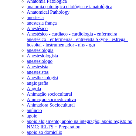
Anatomia Patológica
anatomia patológica citológica e tanatológica
Anatomical Pathology
anestesia
anestesia frança
Anestésico
Anestésico - cardiaco - cardiologia - enfermeira
anestésico - enfermeiras - entrevista Skype - esfrega -
hospital - instrumentador - nhs - rgn
anestesiologia
Anestesiologista
anestesiologo
Anestesista
anestesistas
Anesthesiologist
angiografia
Angola
Animação sociocultural
Animação socioeducativa
Animadora Sociocultural
anúncio
apoio
apoio alojamento; apoio na integração; apoio registo no
NMC; IELTS + Preparation
apoio ao domicilio