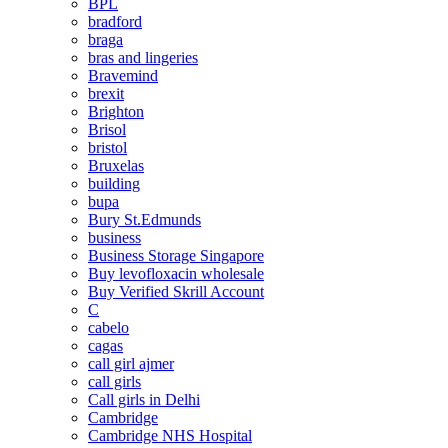
BPL
bradford
braga
bras and lingeries
Bravemind
brexit
Brighton
Brisol
bristol
Bruxelas
building
bupa
Bury St.Edmunds
business
Business Storage Singapore
Buy levofloxacin wholesale
Buy Verified Skrill Account
C
cabelo
cagas
call girl ajmer
call girls
Call girls in Delhi
Cambridge
Cambridge NHS Hospital