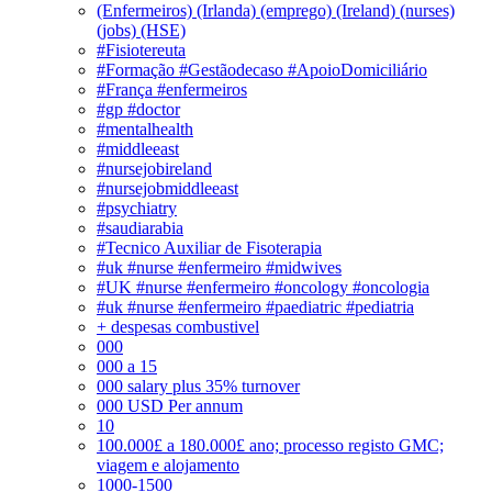
(Enfermeiros) (Irlanda) (emprego) (Ireland) (nurses)
(jobs) (HSE)
#Fisiotereuta
#Formação #Gestãodecaso #ApoioDomiciliário
#França #enfermeiros
#gp #doctor
#mentalhealth
#middleeast
#nursejobireland
#nursejobmiddleeast
#psychiatry
#saudiarabia
#Tecnico Auxiliar de Fisoterapia
#uk #nurse #enfermeiro #midwives
#UK #nurse #enfermeiro #oncology #oncologia
#uk #nurse #enfermeiro #paediatric #pediatria
+ despesas combustivel
000
000 a 15
000 salary plus 35% turnover
000 USD Per annum
10
100.000£ a 180.000£ ano; processo registo GMC;
viagem e alojamento
1000-1500