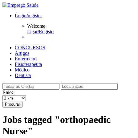
Login/register
Welcome
Ligar/Registo
CONCURSOS
Artigos
Enfermeiro
Fisioterapeuta
Médico
Dentista
Raio:
Procurar
Jobs tagged "orthopaedic
Nurse"