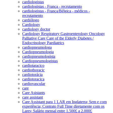
cardiologistas
cardiologistas - França - recrutamento
cardiologistas - França/Bélgica - médicos -
recrutamento
cardiólogo
Cardiology
cardiology doctor
Cardiology Respiratory Gastroenterology Oncology
Palliative Care Care of the Elderly Diabetes /
Endocrinology Paediatrics
cardiopneumologa
Cardiopneumologia
cardiopneumologista
Cardiopneumologistas
cardiotaracico
cardiothoracic
cardiotorácia
cardiotoracica
cardiovascular
care
Care Asistants
care assistant
Care Assistant para 1 LAR em Inglaterra; Sem e com
experiência; Contrato Full Time diretamente com os
Lares; Salário mensal entre 1.500£ a 2.000£