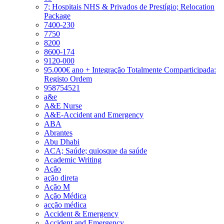
7; Hospitais NHS & Privados de Prestígio; Relocation
Package
7400-230
7750
8200
8600-174
9120-000
95.000€ ano + Integração Totalmente Comparticipada:
Registo Ordem
958754521
a&e
A&E Nurse
A&E-Accident and Emergency
ABA
Abrantes
Abu Dhabi
ACA; Saúde; quiosque da saúde
Academic Writing
Ação
ação direta
Ação M
Ação Médica
acção médica
Accident & Emergency
Accident and Emergency