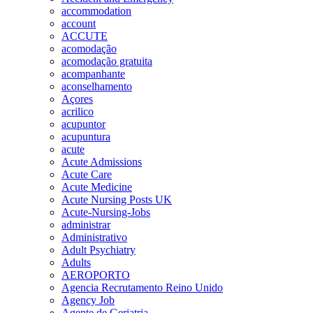
accommodation
account
ACCUTE
acomodação
acomodação gratuita
acompanhante
aconselhamento
Açores
acrilico
acupuntor
acupuntura
acute
Acute Admissions
Acute Care
Acute Medicine
Acute Nursing Posts UK
Acute-Nursing-Jobs
administrar
Administrativo
Adult Psychiatry
Adults
AEROPORTO
Agencia Recrutamento Reino Unido
Agency Job
Agente de Geriatria