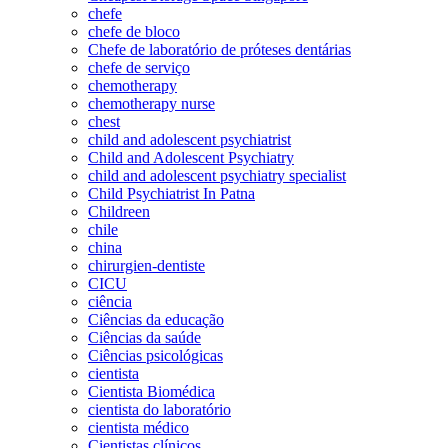
chefe
chefe de bloco
Chefe de laboratório de próteses dentárias
chefe de serviço
chemotherapy
chemotherapy nurse
chest
child and adolescent psychiatrist
Child and Adolescent Psychiatry
child and adolescent psychiatry specialist
Child Psychiatrist In Patna
Childreen
chile
china
chirurgien-dentiste
CICU
ciência
Ciências da educação
Ciências da saúde
Ciências psicológicas
cientista
Cientista Biomédica
cientista do laboratório
cientista médico
Cientistas clínicos