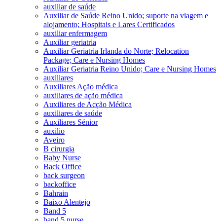
auxiliar de saúde
Auxiliar de Saúde Reino Unido; suporte na viagem e
alojamento; Hospitais e Lares Certificados
auxiliar enfermagem
Auxiliar geriatria
Auxiliar Geriatria Irlanda do Norte; Relocation
Package; Care e Nursing Homes
Auxiliar Geriatria Reino Unido; Care e Nursing Homes
auxiliares
Auxiliares Ação médica
auxiliares de ação médica
Auxiliares de Acção Médica
auxiliares de saúde
Auxiliares Sénior
auxilio
Aveiro
B cirurgia
Baby Nurse
Back Office
back surgeon
backoffice
Bahrain
Baixo Alentejo
Band 5
band 5 nurse