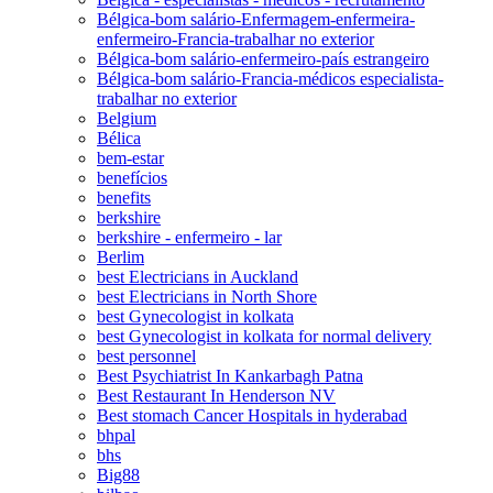
Bélgica-bom salário-Enfermagem-enfermeira-
enfermeiro-Francia-trabalhar no exterior
Bélgica-bom salário-enfermeiro-país estrangeiro
Bélgica-bom salário-Francia-médicos especialista-
trabalhar no exterior
Belgium
Bélica
bem-estar
benefícios
benefits
berkshire
berkshire - enfermeiro - lar
Berlim
best Electricians in Auckland
best Electricians in North Shore
best Gynecologist in kolkata
best Gynecologist in kolkata for normal delivery
best personnel
Best Psychiatrist In Kankarbagh Patna
Best Restaurant In Henderson NV
Best stomach Cancer Hospitals in hyderabad
bhpal
bhs
Big88