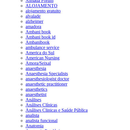
Almada Forum
ALOJAMENTO
alojamento gratuito
alvalade
alzheimer
amadora
Ambani book
Ambani book id
Ambanibook
ambulance service
America do Sul
American Nursing
Amora/Seixal
anaesthesia
Anaesthesia Specialists
anaesthesiologist doctor
anaesthetic practitioner
anaesthetics
anaesthetist
Análises
Análises Clínicas
Análises Clinicas e Saúde Pública
analista
analista funcional
Anatomia