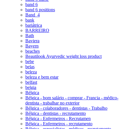
band 6
band 6 positions
Band_4
bank
bariátrica
BARREIRO
Bath
Baviera
Bayern
beaches
Beautilook Ayurvedic weight loss product
bebe
belas
beleza
beleza e bem estar
belfast
belgia
Bélgica
Bélgica - bom salário - comprar - Francia - médico-
dentista - trabalhar no exterior
Bélgica - colaboradores - dentistas - Trabalho
Bélgica - dentistas - recrutamento
Bélgica - Enfermeiros - Recrutamen
Bélgica - Enfermeiros - recrutamento
Bélgica - especialistas - médicos - recrutamento