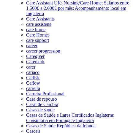
Care Assistant UK; Nursing/Care Home; Salários entre
1.500£ a 2.000£ por mês; Acompanhamento local em
Inglaterra
Care Assistants
care assistens
care home
Care Homes
care support
career
career progression
Caregiver
Caremark
carer
cariaco
Carlisle
Carlow
carreira
Carreira Profissional
Casa de repouso
Casal de Cambra
Casas de saúde
Casas de Saúde e Lares Certificados Inglaterra;
Consultoria em Portugal e Inglaterra
Casas de Saúde República da Irlanda
Cascais