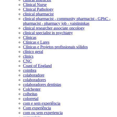
Clinical Nurse
Clinical Pathology
clinical pharmacist
clinical pharmacist - community pharmacist - GPhC -
pharmacist - pharmacy job - vaistininkas
clinical researcher associate oncology
clinical specialist in psychiatry
Clínicas
Clínicas e Lares
Clínicas e Projetos profissionais sólidos
clínico geral
clinics
CNC
Coast of England
coimbra
colaboradore
colaboradores
colaboradores dentistas
Colchester
colheitas
colorretal
com e sem experiência
Com experiência
com ou sem experiencia