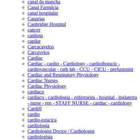
canal da mancha
Canal Farmácia
canal hospitalar
Canarias
Canbridge Hospital
cancer
canhota
capilar
Carcacavelos
Carcavelos
Cardiac
Cardiac - cardio - Cardiology - cardiothoracic -
cardiovascular - cath lab - CCU - CICU - perfusionist
Cardiac and Respiratory Physiology
Cardiac Nurses
Cardiac Physiology
cardiaco
cardiaco - cardiologia - enfermeira - hospital - inglaterra
- nurse - rgn - STAFF NURSE - cardiac - cardiology
Cardiff
cardio
cardio-toracica
cardiologia
Cardiologist Doctor / Cardiologist
cardiologista