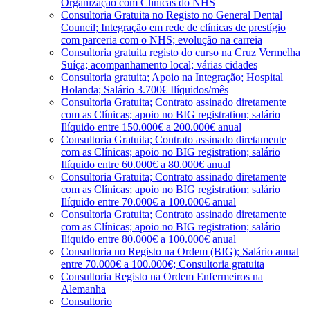
Organização com Clínicas do NHS
Consultoria Gratuita no Registo no General Dental
Council; Integração em rede de clínicas de prestígio
com parceria com o NHS; evolução na carreia
Consultoria gratuita registo do curso na Cruz Vermelha
Suíça; acompanhamento local; várias cidades
Consultoria gratuita; Apoio na Integração; Hospital
Holanda; Salário 3.700€ Ilíquidos/mês
Consultoria Gratuita; Contrato assinado diretamente
com as Clínicas; apoio no BIG registration; salário
Ilíquido entre 150.000€ a 200.000€ anual
Consultoria Gratuita; Contrato assinado diretamente
com as Clínicas; apoio no BIG registration; salário
Ilíquido entre 60.000€ a 80.000€ anual
Consultoria Gratuita; Contrato assinado diretamente
com as Clínicas; apoio no BIG registration; salário
Ilíquido entre 70.000€ a 100.000€ anual
Consultoria Gratuita; Contrato assinado diretamente
com as Clínicas; apoio no BIG registration; salário
Ilíquido entre 80.000€ a 100.000€ anual
Consultoria no Registo na Ordem (BIG); Salário anual
entre 70.000€ a 100.000€; Consultoria gratuita
Consultoria Registo na Ordem Enfermeiros na
Alemanha
Consultorio