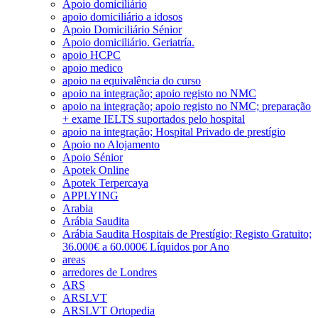
Apoio domiciliário
apoio domiciliário a idosos
Apoio Domiciliário Sénior
Apoio domiciliário. Geriatría.
apoio HCPC
apoio medico
apoio na equivalência do curso
apoio na integração; apoio registo no NMC
apoio na integração; apoio registo no NMC; preparação
+ exame IELTS suportados pelo hospital
apoio na integração; Hospital Privado de prestígio
Apoio no Alojamento
Apoio Sénior
Apotek Online
Apotek Terpercaya
APPLYING
Arabia
Arábia Saudita
Arábia Saudita Hospitais de Prestígio; Registo Gratuito;
36.000€ a 60.000€ Líquidos por Ano
areas
arredores de Londres
ARS
ARSLVT
ARSLVT Ortopedia