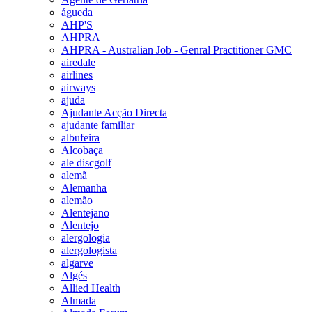
águeda
AHP'S
AHPRA
AHPRA - Australian Job - Genral Practitioner GMC
airedale
airlines
airways
ajuda
Ajudante Acção Directa
ajudante familiar
albufeira
Alcobaça
ale discgolf
alemã
Alemanha
alemão
Alentejano
Alentejo
alergologia
alergologista
algarve
Algés
Allied Health
Almada