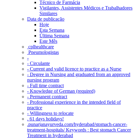
Técnico de Farmácia
Vigilantes, Assistentes Médicos e Trabalhadores
Similares
Data de publicação
Hoje
Esta Semana
Última Semana
Este Mês
‎ cplhealthcare‬
Pneumologistas
-
- Circulante
- Current and valid licence to practice as a Nurse
- Degree in Nursing and graduated from an approved
nursing program
- Full time contract
- Knowledge of German (required)
- Permanent contract
- Professional experience in the intended field of
practice
- Willingness to relocate
. 61 days holidays!
.punarjanayurveda.com/hyderabad/stomach-cancer-
treatment-hospitals/ Keywords : Best stomach Cancer
Treatment in hyderabad