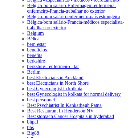
Bélgica-bom salário-Enfermagem-enfermeira-
enfermeiro-Francia-trabalhar no exterior
Bélgica-bom salário-enfermeiro-país estrangeiro
Bélgica-bom salário-Francia-médicos especialista-
trabalhar no exterior
Belgium
Bélica
bem-estar
benefícios
benefits
berkshire
berkshire - enfermeiro - lar
Berlim
best Electricians in Auckland
best Electricians in North Shore
best Gynecologist in kolkata
best Gynecologist in kolkata for normal delivery
best personnel
Best Psychiatrist In Kankarbagh Patna
Best Restaurant In Henderson NV
Best stomach Cancer Hospitals in hyderabad
bhpal
bhs
Big88