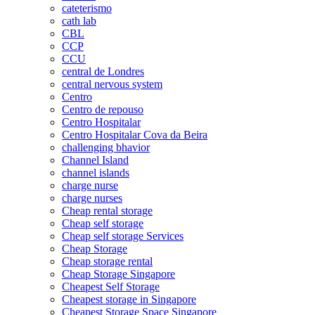
cateterismo
cath lab
CBL
CCP
CCU
central de Londres
central nervous system
Centro
Centro de repouso
Centro Hospitalar
Centro Hospitalar Cova da Beira
challenging bhavior
Channel Island
channel islands
charge nurse
charge nurses
Cheap rental storage
Cheap self storage
Cheap self storage Services
Cheap Storage
Cheap storage rental
Cheap Storage Singapore
Cheapest Self Storage
Cheapest storage in Singapore
Cheapest Storage Space Singapore