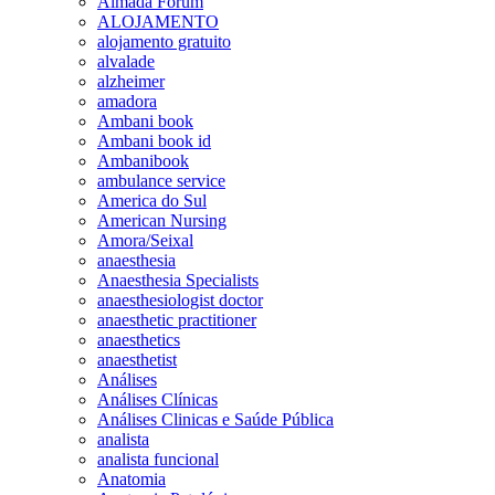
Almada Forum
ALOJAMENTO
alojamento gratuito
alvalade
alzheimer
amadora
Ambani book
Ambani book id
Ambanibook
ambulance service
America do Sul
American Nursing
Amora/Seixal
anaesthesia
Anaesthesia Specialists
anaesthesiologist doctor
anaesthetic practitioner
anaesthetics
anaesthetist
Análises
Análises Clínicas
Análises Clinicas e Saúde Pública
analista
analista funcional
Anatomia