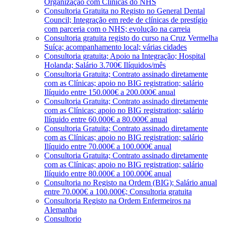
Organização com Clínicas do NHS
Consultoria Gratuita no Registo no General Dental
Council; Integração em rede de clínicas de prestígio
com parceria com o NHS; evolução na carreia
Consultoria gratuita registo do curso na Cruz Vermelha
Suíça; acompanhamento local; várias cidades
Consultoria gratuita; Apoio na Integração; Hospital
Holanda; Salário 3.700€ Ilíquidos/mês
Consultoria Gratuita; Contrato assinado diretamente
com as Clínicas; apoio no BIG registration; salário
Ilíquido entre 150.000€ a 200.000€ anual
Consultoria Gratuita; Contrato assinado diretamente
com as Clínicas; apoio no BIG registration; salário
Ilíquido entre 60.000€ a 80.000€ anual
Consultoria Gratuita; Contrato assinado diretamente
com as Clínicas; apoio no BIG registration; salário
Ilíquido entre 70.000€ a 100.000€ anual
Consultoria Gratuita; Contrato assinado diretamente
com as Clínicas; apoio no BIG registration; salário
Ilíquido entre 80.000€ a 100.000€ anual
Consultoria no Registo na Ordem (BIG); Salário anual
entre 70.000€ a 100.000€; Consultoria gratuita
Consultoria Registo na Ordem Enfermeiros na
Alemanha
Consultorio