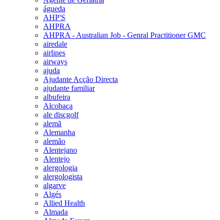
águeda
AHP'S
AHPRA
AHPRA - Australian Job - Genral Practitioner GMC
airedale
airlines
airways
ajuda
Ajudante Acção Directa
ajudante familiar
albufeira
Alcobaça
ale discgolf
alemã
Alemanha
alemão
Alentejano
Alentejo
alergologia
alergologista
algarve
Algés
Allied Health
Almada