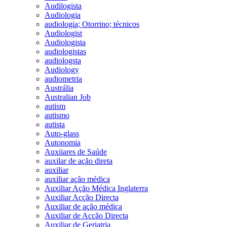
Audilogista
Audiologia
audiologia; Otorrino; técnicos
Audiologist
Audiologista
audiologistas
audiologsta
Audiology
audiometria
Austrália
Australian Job
autism
autismo
autista
Auto-glass
Autonomia
Auxiiares de Saúde
auxilar de ação direta
auxiliar
auxiliar ação médica
Auxiliar Ação Médica Inglaterra
Auxiliar Acção Directa
Auxiliar de ação médica
Auxiliar de Acção Directa
Auxiliar de Geriatria