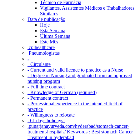
Técnico de Farmácia
Vigilantes, Assistentes Médicos e Trabalhadores
Similares
Data de publicação
Hoje
Esta Semana
Última Semana
Este Mês
‎ cplhealthcare‬
Pneumologistas
-
- Circulante
- Current and valid licence to practice as a Nurse
- Degree in Nursing and graduated from an approved
nursing program
- Full time contract
- Knowledge of German (required)
- Permanent contract
- Professional experience in the intended field of
practice
- Willingness to relocate
. 61 days holidays!
.punarjanayurveda.com/hyderabad/stomach-cancer-
treatment-hospitals/ Keywords : Best stomach Cancer
Treatment in hyderabad