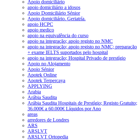
Apoio domiciliário
apoio domiciliário a idosos
Apoio Domiciliário Sénior
Apoio domiciliário. Geriatría.
apoio HCPC
apoio medico
apoio na equivalência do curso
apoio na integração; apoio registo no NMC
apoio na integração; apoio registo no NMC; preparação
+ exame IELTS suportados pelo hospital
apoio na integração; Hospital Privado de prestígio
Apoio no Alojamento
Apoio Sénior
Apotek Online
Apotek Terpercaya
APPLYING
Arabia
Arábia Saudita
Arábia Saudita Hospitais de Prestígio; Registo Gratuito;
36.000€ a 60.000€ Líquidos por Ano
areas
arredores de Londres
ARS
ARSLVT
ARSLVT Ortopedia