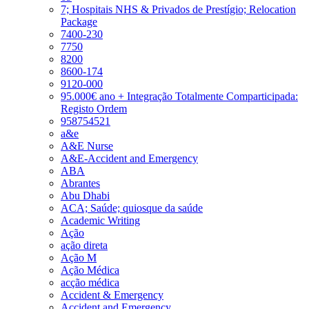
7; Hospitais NHS & Privados de Prestígio; Relocation
Package
7400-230
7750
8200
8600-174
9120-000
95.000€ ano + Integração Totalmente Comparticipada:
Registo Ordem
958754521
a&e
A&E Nurse
A&E-Accident and Emergency
ABA
Abrantes
Abu Dhabi
ACA; Saúde; quiosque da saúde
Academic Writing
Ação
ação direta
Ação M
Ação Médica
acção médica
Accident & Emergency
Accident and Emergency