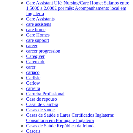
Care Assistant UK; Nursing/Care Home; Salários entre
1.500£ a 2.000£ por mês; Acompanhamento local em
Inglaterra
Care Assistants
care assistens
care home
Care Homes
care support
career
career progression
Caregiver
Caremark
carer
cariaco
Carlisle
Carlow
carreira
Carreira Profissional
Casa de repouso
Casal de Cambra
Casas de saúde
Casas de Saúde e Lares Certificados Inglaterra;
Consultoria em Portugal e Inglaterra
Casas de Saúde República da Irlanda
Cascais