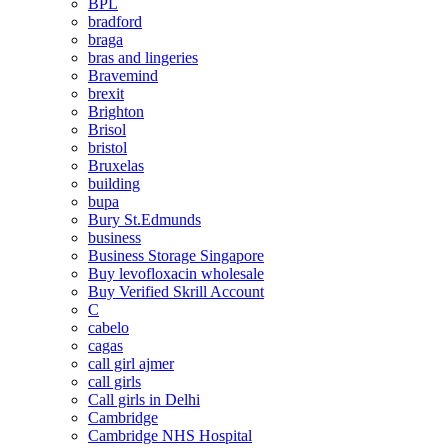
BPL
bradford
braga
bras and lingeries
Bravemind
brexit
Brighton
Brisol
bristol
Bruxelas
building
bupa
Bury St.Edmunds
business
Business Storage Singapore
Buy levofloxacin wholesale
Buy Verified Skrill Account
C
cabelo
cagas
call girl ajmer
call girls
Call girls in Delhi
Cambridge
Cambridge NHS Hospital