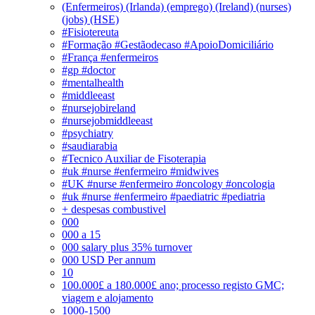
(Enfermeiros) (Irlanda) (emprego) (Ireland) (nurses)
(jobs) (HSE)
#Fisiotereuta
#Formação #Gestãodecaso #ApoioDomiciliário
#França #enfermeiros
#gp #doctor
#mentalhealth
#middleeast
#nursejobireland
#nursejobmiddleeast
#psychiatry
#saudiarabia
#Tecnico Auxiliar de Fisoterapia
#uk #nurse #enfermeiro #midwives
#UK #nurse #enfermeiro #oncology #oncologia
#uk #nurse #enfermeiro #paediatric #pediatria
+ despesas combustivel
000
000 a 15
000 salary plus 35% turnover
000 USD Per annum
10
100.000£ a 180.000£ ano; processo registo GMC;
viagem e alojamento
1000-1500