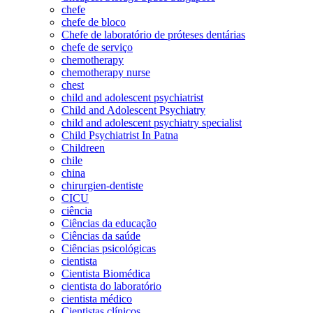
chefe
chefe de bloco
Chefe de laboratório de próteses dentárias
chefe de serviço
chemotherapy
chemotherapy nurse
chest
child and adolescent psychiatrist
Child and Adolescent Psychiatry
child and adolescent psychiatry specialist
Child Psychiatrist In Patna
Childreen
chile
china
chirurgien-dentiste
CICU
ciência
Ciências da educação
Ciências da saúde
Ciências psicológicas
cientista
Cientista Biomédica
cientista do laboratório
cientista médico
Cientistas clínicos