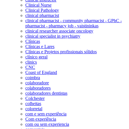
Clinical Nurse
Clinical Pathology
clinical pharmacist
clinical pharmacist - community pharmacist - GPhC -
pharmacist - pharmacy job - vaistininkas
clinical researcher associate oncology
clinical specialist in psychiatry
Clínicas
Clínicas e Lares
Clínicas e Projetos profissionais sólidos
clínico geral
clinics
CNC
Coast of England
coimbra
colaboradore
colaboradores
colaboradores dentistas
Colchester
colheitas
colorretal
com e sem experiência
Com experiência
com ou sem experiencia