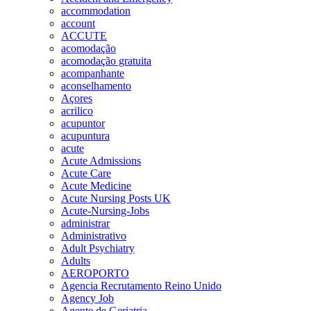
accommodation
account
ACCUTE
acomodação
acomodação gratuita
acompanhante
aconselhamento
Açores
acrilico
acupuntor
acupuntura
acute
Acute Admissions
Acute Care
Acute Medicine
Acute Nursing Posts UK
Acute-Nursing-Jobs
administrar
Administrativo
Adult Psychiatry
Adults
AEROPORTO
Agencia Recrutamento Reino Unido
Agency Job
Agente de Geriatria