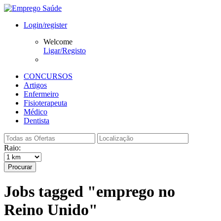
Login/register
Welcome
Ligar/Registo
CONCURSOS
Artigos
Enfermeiro
Fisioterapeuta
Médico
Dentista
Raio:
Procurar
Jobs tagged "emprego no
Reino Unido"