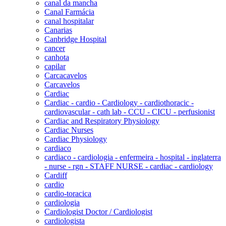
canal da mancha
Canal Farmácia
canal hospitalar
Canarias
Canbridge Hospital
cancer
canhota
capilar
Carcacavelos
Carcavelos
Cardiac
Cardiac - cardio - Cardiology - cardiothoracic -
cardiovascular - cath lab - CCU - CICU - perfusionist
Cardiac and Respiratory Physiology
Cardiac Nurses
Cardiac Physiology
cardiaco
cardiaco - cardiologia - enfermeira - hospital - inglaterra
- nurse - rgn - STAFF NURSE - cardiac - cardiology
Cardiff
cardio
cardio-toracica
cardiologia
Cardiologist Doctor / Cardiologist
cardiologista