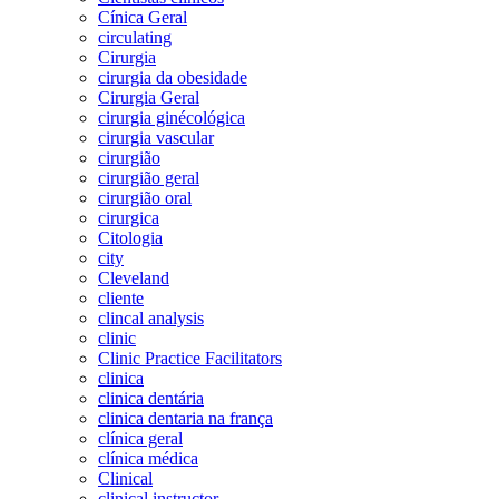
Cínica Geral
circulating
Cirurgia
cirurgia da obesidade
Cirurgia Geral
cirurgia ginécológica
cirurgia vascular
cirurgião
cirurgião geral
cirurgião oral
cirurgica
Citologia
city
Cleveland
cliente
clincal analysis
clinic
Clinic Practice Facilitators
clinica
clinica dentária
clinica dentaria na frança
clínica geral
clínica médica
Clinical
clinical instructor