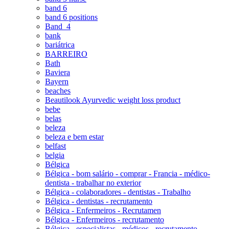
band 6
band 6 positions
Band_4
bank
bariátrica
BARREIRO
Bath
Baviera
Bayern
beaches
Beautilook Ayurvedic weight loss product
bebe
belas
beleza
beleza e bem estar
belfast
belgia
Bélgica
Bélgica - bom salário - comprar - Francia - médico-
dentista - trabalhar no exterior
Bélgica - colaboradores - dentistas - Trabalho
Bélgica - dentistas - recrutamento
Bélgica - Enfermeiros - Recrutamen
Bélgica - Enfermeiros - recrutamento
Bélgica - especialistas - médicos - recrutamento