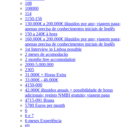
108
108000
114
1150-156
130.000€ a 200.000€ ilíquidos por ano; viagem paga;
apenas precisa de conhecimentos iniciais de Inglês
150 a 240€ à hora
160.000€ a 200.000€ ilíquidos por ano; viagem paga;
apenas precisa de conhecimentos iniciais de Inglês
1st Interview in Lisboa possible
2 meses de acomodação
2 months free accomodation
2000-5.000.000
2305
31.000€ + Horas Extra
33.000€ - 46.000€
4150-000
42.000€ ilíquidos anuais + possibilidade de horas
adicionais; registo NMBI gratuito; viagem paga
4715-091 Braga
5780 Euros per month
6
6 e 7
6 meses Experiência
69