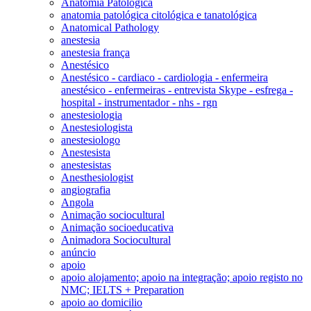
Anatomia Patológica
anatomia patológica citológica e tanatológica
Anatomical Pathology
anestesia
anestesia frança
Anestésico
Anestésico - cardiaco - cardiologia - enfermeira
anestésico - enfermeiras - entrevista Skype - esfrega -
hospital - instrumentador - nhs - rgn
anestesiologia
Anestesiologista
anestesiologo
Anestesista
anestesistas
Anesthesiologist
angiografia
Angola
Animação sociocultural
Animação socioeducativa
Animadora Sociocultural
anúncio
apoio
apoio alojamento; apoio na integração; apoio registo no
NMC; IELTS + Preparation
apoio ao domicilio