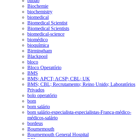
bilbao
Biochemie
biochemistry
biomedical
Biomedical Scientist
Biomedical Scientists
biomedical-science
biomédico
bioquímica
Birmingham
Blackpool
bloco
Bloco Operatório
BMS
BMS; APCT; ACSP; CBL; UK
BMS; CBL; Recrutamento; Reino Unido; Laboratórios
Privados
bolo operatório
bom
bom salário
bom salário-especialista-especialistas-França-médico-
médicos-salário
bordeus
Bournemouth
Bournemouth General Hospital