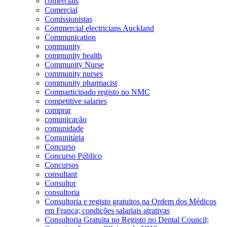
comerciais
Comercial
Comissionistas
Commercial electricians Auckland
Communication
community
community health
Community Nurse
community nurses
community pharmacist
Comparticipado registo no NMC
competitive salaries
comprar
comunicação
comunidade
Comunitária
Concurso
Concurso Público
Concursos
consultant
Consultor
consultoria
Consultoria e registo gratuitos na Ordem dos Médicos
em França; condições salariais atrativas
Consultoria Gratuita no Registo no Dental Council;