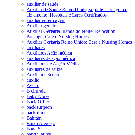
auxiliar de saúde
Auxiliar de Saúde Reino Unido; suporte na viagem e
alojamento; Hospitais e Lares Certificados
auxiliar enfermagem
Auxiliar geriatria
Auxiliar Geriatria Irlanda do Norte; Relocation
Package; Care e Nursing Homes
Auxiliar Geriatria Reino Unido; Care e Nursing Homes
auxiliares
Auxiliares Ação médica
auxiliares de ação médica
Auxiliares de Acção Médica
auxiliares de saúde
Auxiliares Sénior
auxilio
Aveiro
B cirurgia
Baby Nurse
Back Office
back surgeon
backoffice
Bahrain
Baixo Alentejo
Band 5
band 5 nurse