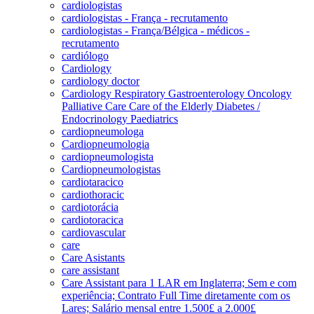
cardiologistas
cardiologistas - França - recrutamento
cardiologistas - França/Bélgica - médicos -
recrutamento
cardiólogo
Cardiology
cardiology doctor
Cardiology Respiratory Gastroenterology Oncology
Palliative Care Care of the Elderly Diabetes /
Endocrinology Paediatrics
cardiopneumologa
Cardiopneumologia
cardiopneumologista
Cardiopneumologistas
cardiotaracico
cardiothoracic
cardiotorácia
cardiotoracica
cardiovascular
care
Care Asistants
care assistant
Care Assistant para 1 LAR em Inglaterra; Sem e com
experiência; Contrato Full Time diretamente com os
Lares; Salário mensal entre 1.500£ a 2.000£