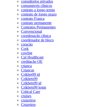
consultorios privados
consumiveis clínicos
contrato a longo termo
contrato de longo prazo
contrato França
contrato permanente
Contratos Permanentes
Convencional
coordenação clínica
coordenador de bloco
coração
Cork
cowhig
Cpl Healthcare
creditação OE
criança
Crianças
Crikbet99 id
Crikbets99
Crikbets99 id
Crikbets99 login
Critical Care
cruises
cruizeiros
Cruzeiros