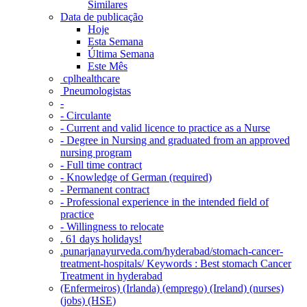
Similares
Data de publicação
Hoje
Esta Semana
Última Semana
Este Mês
‎ cplhealthcare‬
Pneumologistas
-
- Circulante
- Current and valid licence to practice as a Nurse
- Degree in Nursing and graduated from an approved
nursing program
- Full time contract
- Knowledge of German (required)
- Permanent contract
- Professional experience in the intended field of
practice
- Willingness to relocate
. 61 days holidays!
.punarjanayurveda.com/hyderabad/stomach-cancer-
treatment-hospitals/ Keywords : Best stomach Cancer
Treatment in hyderabad
(Enfermeiros) (Irlanda) (emprego) (Ireland) (nurses)
(jobs) (HSE)