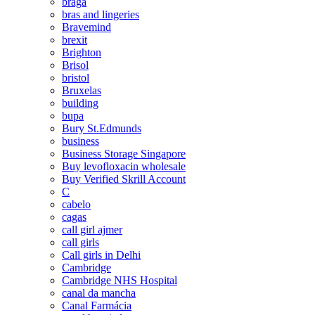
braga
bras and lingeries
Bravemind
brexit
Brighton
Brisol
bristol
Bruxelas
building
bupa
Bury St.Edmunds
business
Business Storage Singapore
Buy levofloxacin wholesale
Buy Verified Skrill Account
C
cabelo
cagas
call girl ajmer
call girls
Call girls in Delhi
Cambridge
Cambridge NHS Hospital
canal da mancha
Canal Farmácia