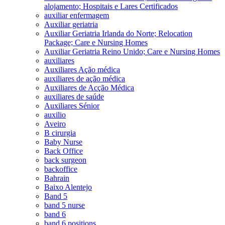
alojamento; Hospitais e Lares Certificados
auxiliar enfermagem
Auxiliar geriatria
Auxiliar Geriatria Irlanda do Norte; Relocation
Package; Care e Nursing Homes
Auxiliar Geriatria Reino Unido; Care e Nursing Homes
auxiliares
Auxiliares Ação médica
auxiliares de ação médica
Auxiliares de Acção Médica
auxiliares de saúde
Auxiliares Sénior
auxilio
Aveiro
B cirurgia
Baby Nurse
Back Office
back surgeon
backoffice
Bahrain
Baixo Alentejo
Band 5
band 5 nurse
band 6
band 6 positions