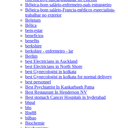
Bélgica-bom salário-enfermeiro-país estrangeiro
Bélgica-bom salário-Francia-médicos especialista-
trabalhar no exterior
Belgium
Bélica
bem-estar
benefícios
benefits
berkshire
berkshire - enfermeiro - lar
Berlim
best Electricians in Auckland
best Electricians in North Shore
best Gynecologist in kolkata
best Gynecologist in kolkata for normal delivery
best personnel
Best Psychiatrist In Kankarbagh Patna
Best Restaurant In Henderson NV
Best stomach Cancer Hospitals in hyderabad
bhpal
bhs
Big88
bilbao
Biochemie