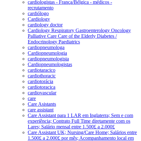
cardiologistas - França/Bélgica - médicos -
recrutamento
cardiólogo
Cardiology
cardiology doctor
Cardiology Respiratory Gastroenterology Oncology
Palliative Care Care of the Elderly Diabetes /
Endocrinology Paediatrics
cardiopneumologa
Cardiopneumologia
cardiopneumologista
Cardiopneumologistas
cardiotaracico
cardiothoracic
cardiotorácia
cardiotoracica
cardiovascular
care
Care Asistants
care assistant
Care Assistant para 1 LAR em Inglaterra; Sem e com
experiência; Contrato Full Time diretamente com os
Lares; Salário mensal entre 1.500£ a 2.000£
Care Assistant UK; Nursing/Care Home; Salários entre
1.500£ a 2.000£ por mês; Acompanhamento local em