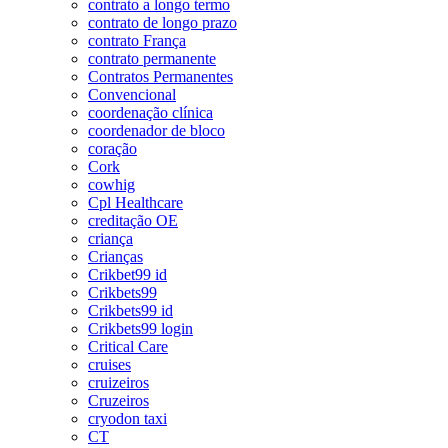
contrato a longo termo
contrato de longo prazo
contrato França
contrato permanente
Contratos Permanentes
Convencional
coordenação clínica
coordenador de bloco
coração
Cork
cowhig
Cpl Healthcare
creditação OE
criança
Crianças
Crikbet99 id
Crikbets99
Crikbets99 id
Crikbets99 login
Critical Care
cruises
cruizeiros
Cruzeiros
cryodon taxi
CT