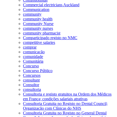
Comissionistas
Commercial electricians Auckland
Communication
community
community health
Community Nurse
community nurses
community pharmacist
Comparticipado registo no NMC
competitive salaries
comprar
comunicação
comunidade
Comunitária
Concurso
Concurso Público
Concursos
consultant
Consultor
consultoria
Consultoria e registo gratuitos na Ordem dos Médicos
em França; condições salariais atrativas
Consultoria Gratuita no Registo no Dental Council;
Organização com Clínicas do NHS
Consultoria Gratuita no Registo no General Dental