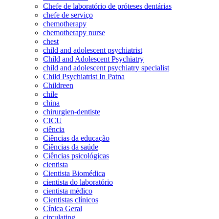
Chefe de laboratório de próteses dentárias
chefe de serviço
chemotherapy
chemotherapy nurse
chest
child and adolescent psychiatrist
Child and Adolescent Psychiatry
child and adolescent psychiatry specialist
Child Psychiatrist In Patna
Childreen
chile
china
chirurgien-dentiste
CICU
ciência
Ciências da educação
Ciências da saúde
Ciências psicológicas
cientista
Cientista Biomédica
cientista do laboratório
cientista médico
Cientistas clínicos
Cínica Geral
circulating