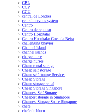
CBL
CCP
CCU
central de Londres
central nervous system
Centro
Centro de repouso
Centro Hospitalar
Centro Hospitalar Cova da Beira
challenging bhavior
Channel Island
channel islands
charge nurse
charge nurses
Cheap rental storage
Cheap self storage
Cheap self storage Services
Cheap Storage
Cheap storage rental
Cheap Storage Singapore
Cheapest Self Storage
Cheapest storage in Singapore
Cheapest Storage Space Singapore
chefe
chefe de bloco