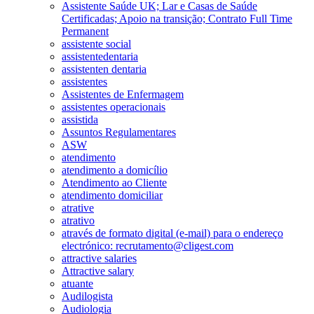
Assistente Saúde UK; Lar e Casas de Saúde
Certificadas; Apoio na transição; Contrato Full Time
Permanent
assistente social
assistentedentaria
assistenten dentaria
assistentes
Assistentes de Enfermagem
assistentes operacionais
assistida
Assuntos Regulamentares
ASW
atendimento
atendimento a domicílio
Atendimento ao Cliente
atendimento domiciliar
atrative
atrativo
através de formato digital (e-mail) para o endereço
electrónico: recrutamento@cligest.com
attractive salaries
Attractive salary
atuante
Audilogista
Audiologia