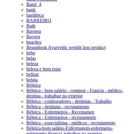
Band_4
bank
bariátrica
BARREIRO
Bath
Baviera
Bayern
beaches
Beautilook Ayurvedic weight loss product
bebe
belas
beleza
beleza e bem estar
belfast
belgia
Bélgica
Bélgica - bom salário - comprar - Francia - médico-
dentista - trabalhar no exterior
Bélgica - colaboradores - dentistas - Trabalho
Bélgica - dentistas - recrutamento
Bélgica - Enfermeiros - Recrutamen
Bélgica - Enfermeiros - recrutamento
Bélgica - especialistas - médicos - recrutamento
Bélgica-bom salário-Enfermagem-enfermeira-
enfermeiro-Francia-trabalhar no exterior