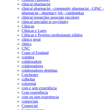
clinical pharmacist
clinical pharmacist - community pharmacist - GPhC -
pharmacist - pharmacy job - vaistininkas
clinical researcher associate oncology
clinical specialist in psychiatry
Clínicas
Clínicas e Lares
Clínicas e Projetos profissionais sólidos
clínico geral
clinics
CNC
Coast of England
coimbra
colaboradore
colaboradores
colaboradores dentistas
Colchester
colheitas
colorretal
com e sem experiência
Com experiência
com ou sem experiencia
comerciais
Comercial