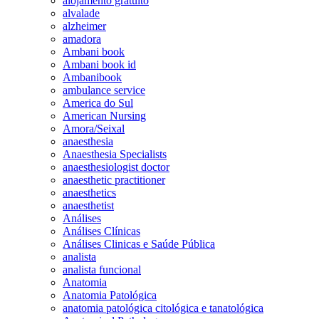
alojamento gratuito
alvalade
alzheimer
amadora
Ambani book
Ambani book id
Ambanibook
ambulance service
America do Sul
American Nursing
Amora/Seixal
anaesthesia
Anaesthesia Specialists
anaesthesiologist doctor
anaesthetic practitioner
anaesthetics
anaesthetist
Análises
Análises Clínicas
Análises Clinicas e Saúde Pública
analista
analista funcional
Anatomia
Anatomia Patológica
anatomia patológica citológica e tanatológica