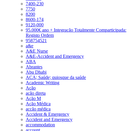
7400-230
7750
8200
8600-174
9120-000
95.000€ ano + Integração Totalmente Comparticipada:
Registo Ordem
958754521
a&e
A&E Nurse
A&E-Accident and Emergency
ABA
Abrantes
Abu Dhabi
ACA; Saúde; quiosque da saúde
Academic Writing
Ação
ação direta
Ação M
Ação Médica
acção médica
Accident & Emergency
Accident and Emergency
accommodation
account