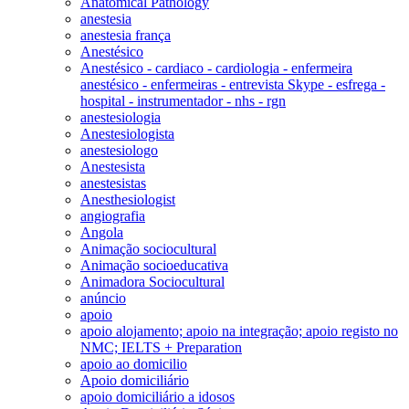
Anatomical Pathology
anestesia
anestesia frança
Anestésico
Anestésico - cardiaco - cardiologia - enfermeira
anestésico - enfermeiras - entrevista Skype - esfrega -
hospital - instrumentador - nhs - rgn
anestesiologia
Anestesiologista
anestesiologo
Anestesista
anestesistas
Anesthesiologist
angiografia
Angola
Animação sociocultural
Animação socioeducativa
Animadora Sociocultural
anúncio
apoio
apoio alojamento; apoio na integração; apoio registo no
NMC; IELTS + Preparation
apoio ao domicilio
Apoio domiciliário
apoio domiciliário a idosos