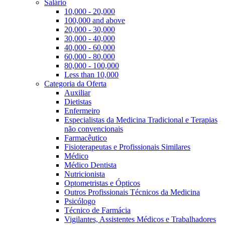
Salário
10,000 - 20,000
100,000 and above
20,000 - 30,000
30,000 - 40,000
40,000 - 60,000
60,000 - 80,000
80,000 - 100,000
Less than 10,000
Categoria da Oferta
Auxiliar
Dietistas
Enfermeiro
Especialistas da Medicina Tradicional e Terapias
não convencionais
Farmacêutico
Fisioterapeutas e Profissionais Similares
Médico
Médico Dentista
Nutricionista
Optometristas e Ópticos
Outros Profissionais Técnicos da Medicina
Psicólogo
Técnico de Farmácia
Vigilantes, Assistentes Médicos e Trabalhadores