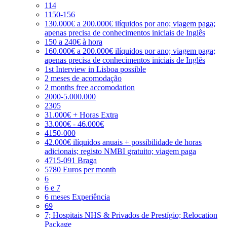
114
1150-156
130.000€ a 200.000€ ilíquidos por ano; viagem paga;
apenas precisa de conhecimentos iniciais de Inglês
150 a 240€ à hora
160.000€ a 200.000€ ilíquidos por ano; viagem paga;
apenas precisa de conhecimentos iniciais de Inglês
1st Interview in Lisboa possible
2 meses de acomodação
2 months free accomodation
2000-5.000.000
2305
31.000€ + Horas Extra
33.000€ - 46.000€
4150-000
42.000€ ilíquidos anuais + possibilidade de horas
adicionais; registo NMBI gratuito; viagem paga
4715-091 Braga
5780 Euros per month
6
6 e 7
6 meses Experiência
69
7; Hospitais NHS & Privados de Prestígio; Relocation
Package