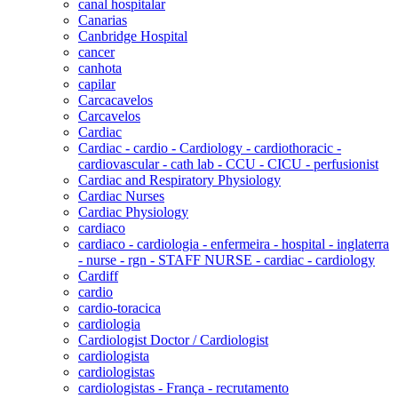
canal hospitalar
Canarias
Canbridge Hospital
cancer
canhota
capilar
Carcacavelos
Carcavelos
Cardiac
Cardiac - cardio - Cardiology - cardiothoracic -
cardiovascular - cath lab - CCU - CICU - perfusionist
Cardiac and Respiratory Physiology
Cardiac Nurses
Cardiac Physiology
cardiaco
cardiaco - cardiologia - enfermeira - hospital - inglaterra
- nurse - rgn - STAFF NURSE - cardiac - cardiology
Cardiff
cardio
cardio-toracica
cardiologia
Cardiologist Doctor / Cardiologist
cardiologista
cardiologistas
cardiologistas - França - recrutamento