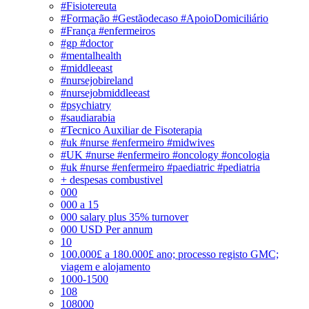
#Fisiotereuta
#Formação #Gestãodecaso #ApoioDomiciliário
#França #enfermeiros
#gp #doctor
#mentalhealth
#middleeast
#nursejobireland
#nursejobmiddleeast
#psychiatry
#saudiarabia
#Tecnico Auxiliar de Fisoterapia
#uk #nurse #enfermeiro #midwives
#UK #nurse #enfermeiro #oncology #oncologia
#uk #nurse #enfermeiro #paediatric #pediatria
+ despesas combustivel
000
000 a 15
000 salary plus 35% turnover
000 USD Per annum
10
100.000£ a 180.000£ ano; processo registo GMC;
viagem e alojamento
1000-1500
108
108000