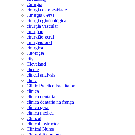
Cirurgia
cirurgia da obesidade
Cirurgia Geral
cirurgia ginécológica
cirurgia vascular
cirurgião
cirurgião geral
cirurgião oral
cirurgica
Citologia
city
Cleveland
cliente
clincal analysis
clinic
Clinic Practice Facilitators
clinica
clinica dentária
clinica dentaria na frança
clínica geral
clínica médica
Clinical
clinical instructor
Clinical Nurse
Clinical Pathology