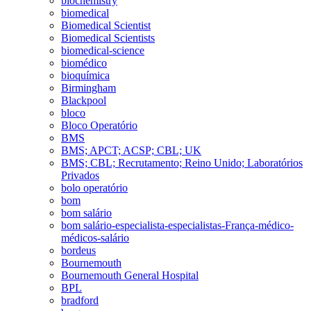
biochemistry
biomedical
Biomedical Scientist
Biomedical Scientists
biomedical-science
biomédico
bioquímica
Birmingham
Blackpool
bloco
Bloco Operatório
BMS
BMS; APCT; ACSP; CBL; UK
BMS; CBL; Recrutamento; Reino Unido; Laboratórios
Privados
bolo operatório
bom
bom salário
bom salário-especialista-especialistas-França-médico-
médicos-salário
bordeus
Bournemouth
Bournemouth General Hospital
BPL
bradford