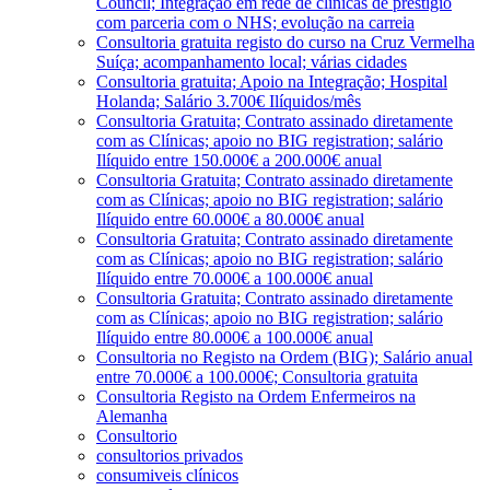
Council; Integração em rede de clínicas de prestígio
com parceria com o NHS; evolução na carreia
Consultoria gratuita registo do curso na Cruz Vermelha
Suíça; acompanhamento local; várias cidades
Consultoria gratuita; Apoio na Integração; Hospital
Holanda; Salário 3.700€ Ilíquidos/mês
Consultoria Gratuita; Contrato assinado diretamente
com as Clínicas; apoio no BIG registration; salário
Ilíquido entre 150.000€ a 200.000€ anual
Consultoria Gratuita; Contrato assinado diretamente
com as Clínicas; apoio no BIG registration; salário
Ilíquido entre 60.000€ a 80.000€ anual
Consultoria Gratuita; Contrato assinado diretamente
com as Clínicas; apoio no BIG registration; salário
Ilíquido entre 70.000€ a 100.000€ anual
Consultoria Gratuita; Contrato assinado diretamente
com as Clínicas; apoio no BIG registration; salário
Ilíquido entre 80.000€ a 100.000€ anual
Consultoria no Registo na Ordem (BIG); Salário anual
entre 70.000€ a 100.000€; Consultoria gratuita
Consultoria Registo na Ordem Enfermeiros na
Alemanha
Consultorio
consultorios privados
consumiveis clínicos