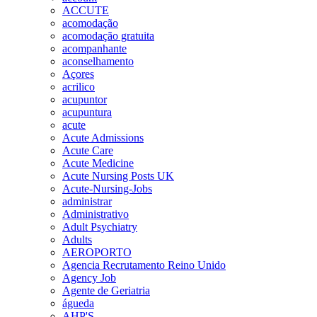
ACCUTE
acomodação
acomodação gratuita
acompanhante
aconselhamento
Açores
acrilico
acupuntor
acupuntura
acute
Acute Admissions
Acute Care
Acute Medicine
Acute Nursing Posts UK
Acute-Nursing-Jobs
administrar
Administrativo
Adult Psychiatry
Adults
AEROPORTO
Agencia Recrutamento Reino Unido
Agency Job
Agente de Geriatria
águeda
AHP'S