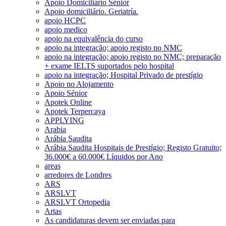
Apoio Domiciliário Sénior
Apoio domiciliário. Geriatría.
apoio HCPC
apoio medico
apoio na equivalência do curso
apoio na integração; apoio registo no NMC
apoio na integração; apoio registo no NMC; preparação
+ exame IELTS suportados pelo hospital
apoio na integração; Hospital Privado de prestígio
Apoio no Alojamento
Apoio Sénior
Apotek Online
Apotek Terpercaya
APPLYING
Arabia
Arábia Saudita
Arábia Saudita Hospitais de Prestígio; Registo Gratuito;
36.000€ a 60.000€ Líquidos por Ano
areas
arredores de Londres
ARS
ARSLVT
ARSLVT Ortopedia
Artas
As candidaturas devem ser enviadas para