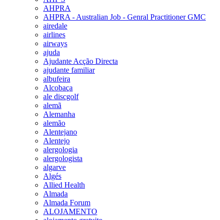
AHPRA
AHPRA - Australian Job - Genral Practitioner GMC
airedale
airlines
airways
ajuda
Ajudante Acção Directa
ajudante familiar
albufeira
Alcobaça
ale discgolf
alemã
Alemanha
alemão
Alentejano
Alentejo
alergologia
alergologista
algarve
Algés
Allied Health
Almada
Almada Forum
ALOJAMENTO