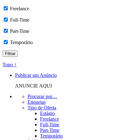
Freelance
Full-Time
Part-Time
Temporário
Topo ↑
Publicar um Anúncio
ANUNCIE AQUI
Procurar por…
Etiquetas
Tipo de Oferta
Estágio
Freelance
Full-Time
Part-Time
Temporário