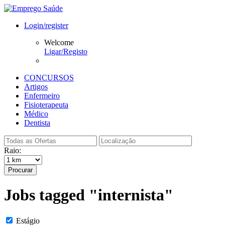
Login/register
Welcome
Ligar/Registo
CONCURSOS
Artigos
Enfermeiro
Fisioterapeuta
Médico
Dentista
Raio:
Procurar
Jobs tagged "internista"
Estágio