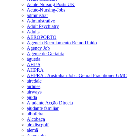
Acute Nursing Posts UK
Acute-Nursing-Jobs
administrar
Administrativo
Adult Psychiatry
Adults
AEROPORTO
Agencia Recrutamento Reino Unido
Agency Job
Agente de Geriatria
águeda
AHP'S
AHPRA
AHPRA - Australian Job - Genral Practitioner GMC
airedale
airlines
airways
ajuda
Ajudante Acção Directa
ajudante familiar
albufeira
Alcobaça
ale discgolf
alemã
Alemanha