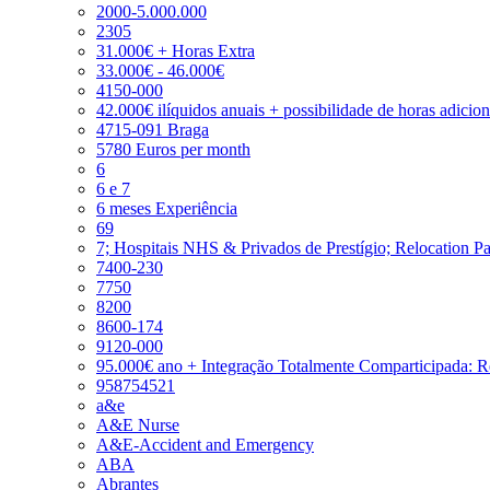
2000-5.000.000
2305
31.000€ + Horas Extra
33.000€ - 46.000€
4150-000
42.000€ ilíquidos anuais + possibilidade de horas adicio
4715-091 Braga
5780 Euros per month
6
6 e 7
6 meses Experiência
69
7; Hospitais NHS & Privados de Prestígio; Relocation P
7400-230
7750
8200
8600-174
9120-000
95.000€ ano + Integração Totalmente Comparticipada: 
958754521
a&e
A&E Nurse
A&E-Accident and Emergency
ABA
Abrantes