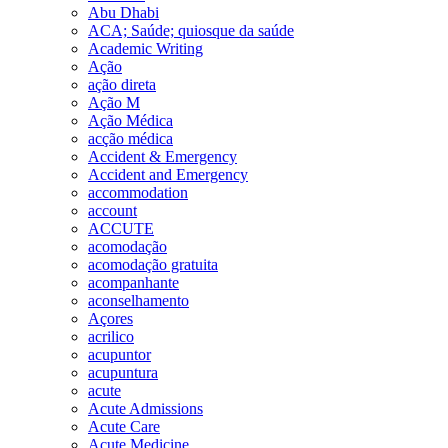
Abu Dhabi
ACA; Saúde; quiosque da saúde
Academic Writing
Ação
ação direta
Ação M
Ação Médica
acção médica
Accident & Emergency
Accident and Emergency
accommodation
account
ACCUTE
acomodação
acomodação gratuita
acompanhante
aconselhamento
Açores
acrilico
acupuntor
acupuntura
acute
Acute Admissions
Acute Care
Acute Medicine