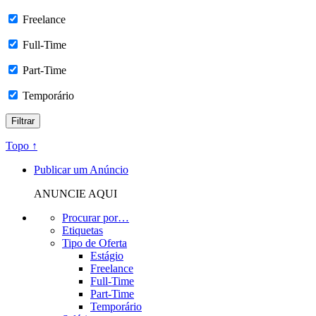
Freelance
Full-Time
Part-Time
Temporário
Topo ↑
Publicar um Anúncio
ANUNCIE AQUI
Procurar por…
Etiquetas
Tipo de Oferta
Estágio
Freelance
Full-Time
Part-Time
Temporário