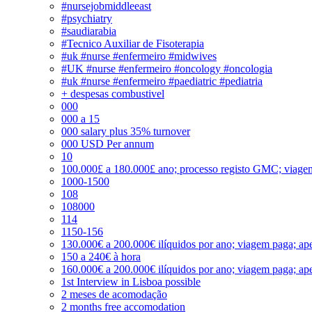
#nursejobmiddleeast
#psychiatry
#saudiarabia
#Tecnico Auxiliar de Fisoterapia
#uk #nurse #enfermeiro #midwives
#UK #nurse #enfermeiro #oncology #oncologia
#uk #nurse #enfermeiro #paediatric #pediatria
+ despesas combustivel
000
000 a 15
000 salary plus 35% turnover
000 USD Per annum
10
100.000£ a 180.000£ ano; processo registo GMC; viage
1000-1500
108
108000
114
1150-156
130.000€ a 200.000€ ilíquidos por ano; viagem paga; ape
150 a 240€ à hora
160.000€ a 200.000€ ilíquidos por ano; viagem paga; ape
1st Interview in Lisboa possible
2 meses de acomodação
2 months free accomodation