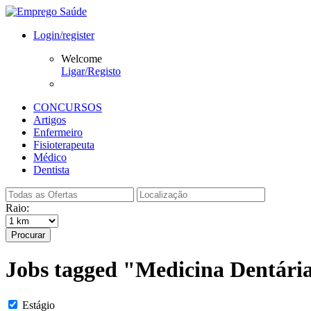
Login/register
Welcome
Ligar/Registo
CONCURSOS
Artigos
Enfermeiro
Fisioterapeuta
Médico
Dentista
Raio:
Procurar
Jobs tagged "Medicina Dentária
Estágio