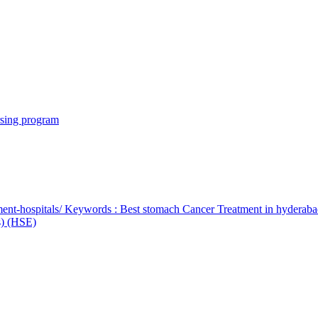
rsing program
ent-hospitals/ Keywords : Best stomach Cancer Treatment in hyderab
bs) (HSE)