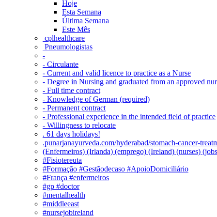
Hoje
Esta Semana
Última Semana
Este Mês
‎ cplhealthcare‬
Pneumologistas
-
- Circulante
- Current and valid licence to practice as a Nurse
- Degree in Nursing and graduated from an approved nu
- Full time contract
- Knowledge of German (required)
- Permanent contract
- Professional experience in the intended field of practice
- Willingness to relocate
. 61 days holidays!
.punarjanayurveda.com/hyderabad/stomach-cancer-treatm
(Enfermeiros) (Irlanda) (emprego) (Ireland) (nurses) (jo
#Fisiotereuta
#Formação #Gestãodecaso #ApoioDomiciliário
#França #enfermeiros
#gp #doctor
#mentalhealth
#middleeast
#nursejobireland