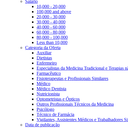
Salário
10,000 - 20,000
100,000 and above
20,000 - 30,000
30,000 - 40,000
40,000 - 60,000
60,000 - 80,000
80,000 - 100,000
Less than 10,000
Categoria da Oferta
Auxiliar
Dietistas
Enfermeiro
Especialistas da Medicina Tradicional e Terapias 
Farmacêutico
Fisioterapeutas e Profissionais Similares
Médico
Médico Dentista
Nutricionista
Optometristas e Ópticos
Outros Profissionais Técnicos da Medicina
Psicólogo
Técnico de Farmácia
Vigilantes, Assistentes Médicos e Trabalhadores Si
Data de publicação