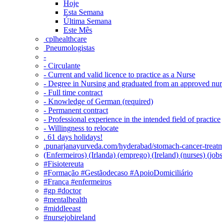
Hoje
Esta Semana
Última Semana
Este Mês
‎ cplhealthcare‬
Pneumologistas
-
- Circulante
- Current and valid licence to practice as a Nurse
- Degree in Nursing and graduated from an approved nu
- Full time contract
- Knowledge of German (required)
- Permanent contract
- Professional experience in the intended field of practice
- Willingness to relocate
. 61 days holidays!
.punarjanayurveda.com/hyderabad/stomach-cancer-treatm
(Enfermeiros) (Irlanda) (emprego) (Ireland) (nurses) (jo
#Fisiotereuta
#Formação #Gestãodecaso #ApoioDomiciliário
#França #enfermeiros
#gp #doctor
#mentalhealth
#middleeast
#nursejobireland