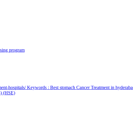
rsing program
ent-hospitals/ Keywords : Best stomach Cancer Treatment in hyderab
bs) (HSE)