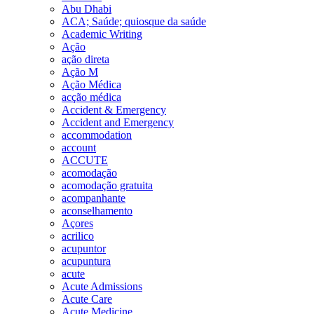
Abu Dhabi
ACA; Saúde; quiosque da saúde
Academic Writing
Ação
ação direta
Ação M
Ação Médica
acção médica
Accident & Emergency
Accident and Emergency
accommodation
account
ACCUTE
acomodação
acomodação gratuita
acompanhante
aconselhamento
Açores
acrilico
acupuntor
acupuntura
acute
Acute Admissions
Acute Care
Acute Medicine