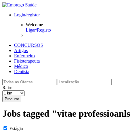
Login/register
Welcome
Ligar/Registo
CONCURSOS
Artigos
Enfermeiro
Fisioterapeuta
Médico
Dentista
Raio:
Procurar
Jobs tagged "vitae professioanl
Estágio