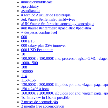
#nursejobmiddleeast
#psychiatry
#saudiarabia
#Tecnico Auxiliar de Fisoterapia
#uk #nurse #enfermeiro #midwives
#UK #nurse #enfermeiro #oncology #oncologia
#uk #nurse #enfermeiro #paediatric #pediatria
+ despesas combustivel
000
000 a 15
000 salary plus 35% turnover
000 USD Per annum
10
100.000£ a 180.000£ ano; processo registo GMC; viage
1000-1500
108
108000
114
1150-156
130.000€ a 200.000€ ilíquidos por ano; viagem paga; ape
150 a 240€ à hora
160.000€ a 200.000€ ilíquidos por ano; viagem paga; ape
1st Interview in Lisboa possible
2 meses de acomodação
2 months free accomodation