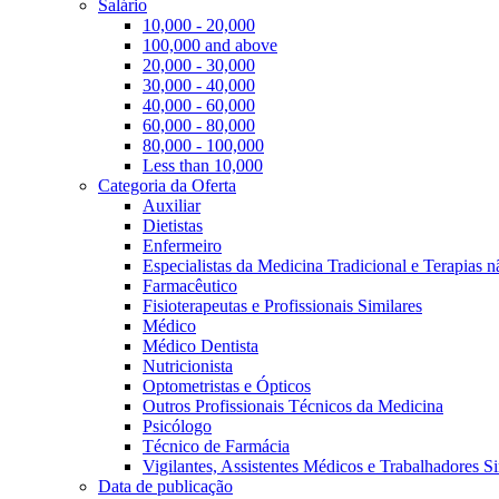
Salário
10,000 - 20,000
100,000 and above
20,000 - 30,000
30,000 - 40,000
40,000 - 60,000
60,000 - 80,000
80,000 - 100,000
Less than 10,000
Categoria da Oferta
Auxiliar
Dietistas
Enfermeiro
Especialistas da Medicina Tradicional e Terapias 
Farmacêutico
Fisioterapeutas e Profissionais Similares
Médico
Médico Dentista
Nutricionista
Optometristas e Ópticos
Outros Profissionais Técnicos da Medicina
Psicólogo
Técnico de Farmácia
Vigilantes, Assistentes Médicos e Trabalhadores Si
Data de publicação