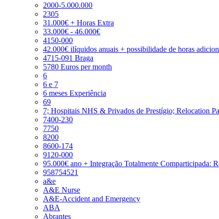
2000-5.000.000
2305
31.000€ + Horas Extra
33.000€ - 46.000€
4150-000
42.000€ ilíquidos anuais + possibilidade de horas adicio
4715-091 Braga
5780 Euros per month
6
6 e 7
6 meses Experiência
69
7; Hospitais NHS & Privados de Prestígio; Relocation P
7400-230
7750
8200
8600-174
9120-000
95.000€ ano + Integração Totalmente Comparticipada: 
958754521
a&e
A&E Nurse
A&E-Accident and Emergency
ABA
Abrantes