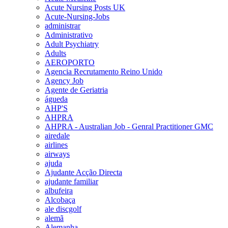
Acute Nursing Posts UK
Acute-Nursing-Jobs
administrar
Administrativo
Adult Psychiatry
Adults
AEROPORTO
Agencia Recrutamento Reino Unido
Agency Job
Agente de Geriatria
águeda
AHP'S
AHPRA
AHPRA - Australian Job - Genral Practitioner GMC
airedale
airlines
airways
ajuda
Ajudante Acção Directa
ajudante familiar
albufeira
Alcobaça
ale discgolf
alemã
Alemanha