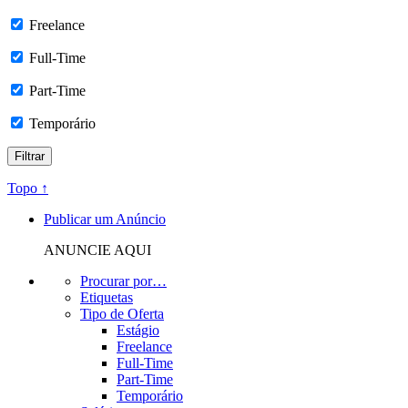
Freelance
Full-Time
Part-Time
Temporário
Topo ↑
Publicar um Anúncio
ANUNCIE AQUI
Procurar por…
Etiquetas
Tipo de Oferta
Estágio
Freelance
Full-Time
Part-Time
Temporário