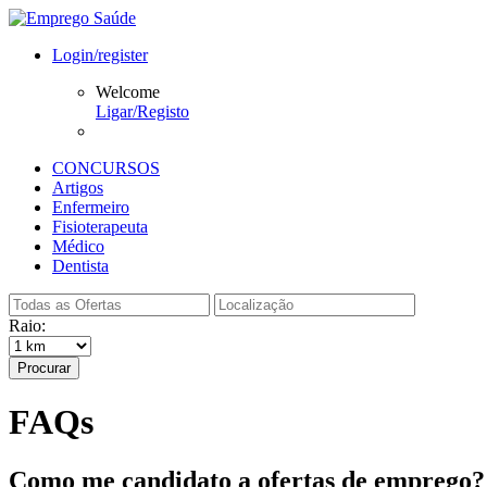
Login/register
Welcome
Ligar/Registo
CONCURSOS
Artigos
Enfermeiro
Fisioterapeuta
Médico
Dentista
Raio:
Procurar
FAQs
Como me candidato a ofertas de emprego?