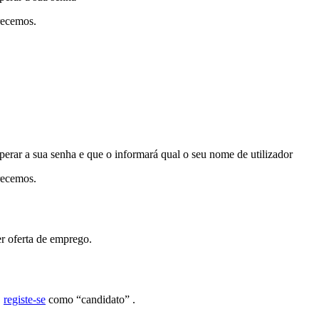
erecemos.
perar a sua senha e que o informará qual o seu nome de utilizador
erecemos.
er oferta de emprego.
,
registe-se
como “candidato” .