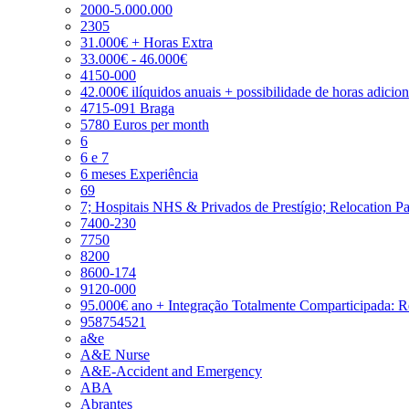
2000-5.000.000
2305
31.000€ + Horas Extra
33.000€ - 46.000€
4150-000
42.000€ ilíquidos anuais + possibilidade de horas adicio
4715-091 Braga
5780 Euros per month
6
6 e 7
6 meses Experiência
69
7; Hospitais NHS & Privados de Prestígio; Relocation P
7400-230
7750
8200
8600-174
9120-000
95.000€ ano + Integração Totalmente Comparticipada: 
958754521
a&e
A&E Nurse
A&E-Accident and Emergency
ABA
Abrantes