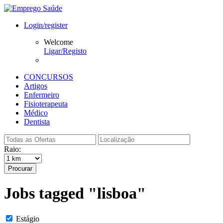
Login/register
Welcome
Ligar/Registo
CONCURSOS
Artigos
Enfermeiro
Fisioterapeuta
Médico
Dentista
Raio:
Procurar
Jobs tagged "lisboa"
Estágio