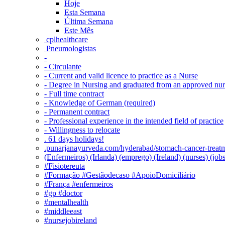
Hoje
Esta Semana
Última Semana
Este Mês
‎ cplhealthcare‬
Pneumologistas
-
- Circulante
- Current and valid licence to practice as a Nurse
- Degree in Nursing and graduated from an approved nu
- Full time contract
- Knowledge of German (required)
- Permanent contract
- Professional experience in the intended field of practice
- Willingness to relocate
. 61 days holidays!
.punarjanayurveda.com/hyderabad/stomach-cancer-treatm
(Enfermeiros) (Irlanda) (emprego) (Ireland) (nurses) (jo
#Fisiotereuta
#Formação #Gestãodecaso #ApoioDomiciliário
#França #enfermeiros
#gp #doctor
#mentalhealth
#middleeast
#nursejobireland