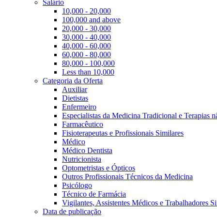
Salário
10,000 - 20,000
100,000 and above
20,000 - 30,000
30,000 - 40,000
40,000 - 60,000
60,000 - 80,000
80,000 - 100,000
Less than 10,000
Categoria da Oferta
Auxiliar
Dietistas
Enfermeiro
Especialistas da Medicina Tradicional e Terapias 
Farmacêutico
Fisioterapeutas e Profissionais Similares
Médico
Médico Dentista
Nutricionista
Optometristas e Ópticos
Outros Profissionais Técnicos da Medicina
Psicólogo
Técnico de Farmácia
Vigilantes, Assistentes Médicos e Trabalhadores Si
Data de publicação