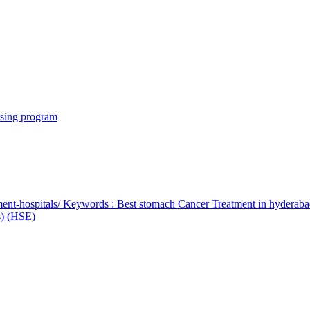
rsing program
ent-hospitals/ Keywords : Best stomach Cancer Treatment in hyderab
bs) (HSE)