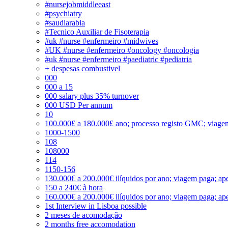
#nursejobmiddleeast
#psychiatry
#saudiarabia
#Tecnico Auxiliar de Fisoterapia
#uk #nurse #enfermeiro #midwives
#UK #nurse #enfermeiro #oncology #oncologia
#uk #nurse #enfermeiro #paediatric #pediatria
+ despesas combustivel
000
000 a 15
000 salary plus 35% turnover
000 USD Per annum
10
100.000£ a 180.000£ ano; processo registo GMC; viage
1000-1500
108
108000
114
1150-156
130.000€ a 200.000€ ilíquidos por ano; viagem paga; ape
150 a 240€ à hora
160.000€ a 200.000€ ilíquidos por ano; viagem paga; ape
1st Interview in Lisboa possible
2 meses de acomodação
2 months free accomodation