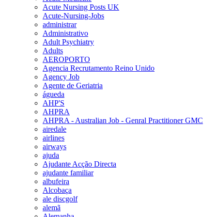
Acute Nursing Posts UK
Acute-Nursing-Jobs
administrar
Administrativo
Adult Psychiatry
Adults
AEROPORTO
Agencia Recrutamento Reino Unido
Agency Job
Agente de Geriatria
águeda
AHP'S
AHPRA
AHPRA - Australian Job - Genral Practitioner GMC
airedale
airlines
airways
ajuda
Ajudante Acção Directa
ajudante familiar
albufeira
Alcobaça
ale discgolf
alemã
Alemanha