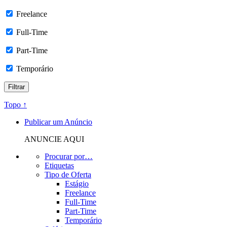
Freelance
Full-Time
Part-Time
Temporário
Topo ↑
Publicar um Anúncio
ANUNCIE AQUI
Procurar por…
Etiquetas
Tipo de Oferta
Estágio
Freelance
Full-Time
Part-Time
Temporário