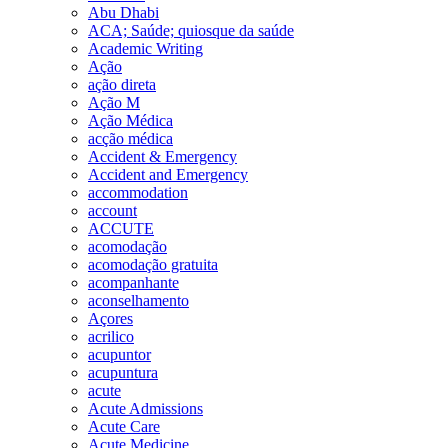
Abu Dhabi
ACA; Saúde; quiosque da saúde
Academic Writing
Ação
ação direta
Ação M
Ação Médica
acção médica
Accident & Emergency
Accident and Emergency
accommodation
account
ACCUTE
acomodação
acomodação gratuita
acompanhante
aconselhamento
Açores
acrilico
acupuntor
acupuntura
acute
Acute Admissions
Acute Care
Acute Medicine