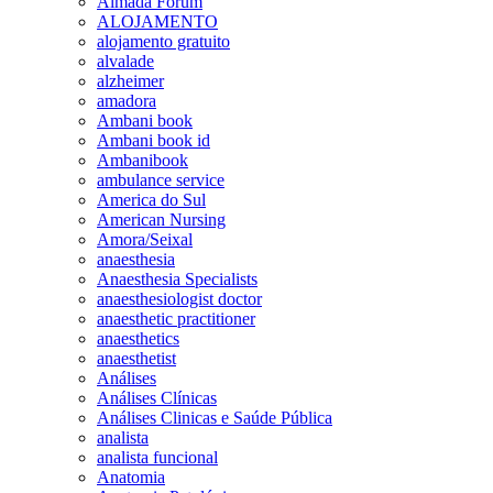
Almada Forum
ALOJAMENTO
alojamento gratuito
alvalade
alzheimer
amadora
Ambani book
Ambani book id
Ambanibook
ambulance service
America do Sul
American Nursing
Amora/Seixal
anaesthesia
Anaesthesia Specialists
anaesthesiologist doctor
anaesthetic practitioner
anaesthetics
anaesthetist
Análises
Análises Clínicas
Análises Clinicas e Saúde Pública
analista
analista funcional
Anatomia