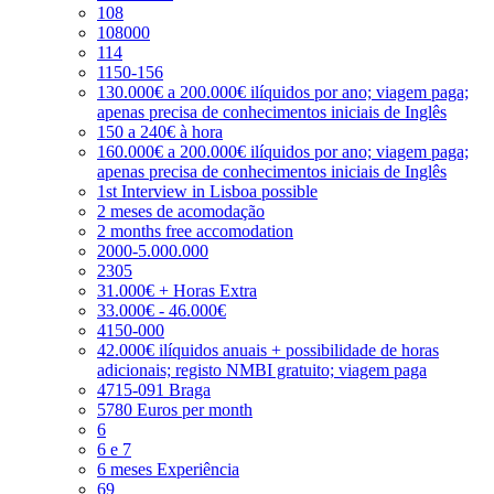
108
108000
114
1150-156
130.000€ a 200.000€ ilíquidos por ano; viagem paga;
apenas precisa de conhecimentos iniciais de Inglês
150 a 240€ à hora
160.000€ a 200.000€ ilíquidos por ano; viagem paga;
apenas precisa de conhecimentos iniciais de Inglês
1st Interview in Lisboa possible
2 meses de acomodação
2 months free accomodation
2000-5.000.000
2305
31.000€ + Horas Extra
33.000€ - 46.000€
4150-000
42.000€ ilíquidos anuais + possibilidade de horas
adicionais; registo NMBI gratuito; viagem paga
4715-091 Braga
5780 Euros per month
6
6 e 7
6 meses Experiência
69