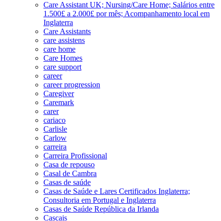
Care Assistant UK; Nursing/Care Home; Salários entre
1.500£ a 2.000£ por mês; Acompanhamento local em
Inglaterra
Care Assistants
care assistens
care home
Care Homes
care support
career
career progression
Caregiver
Caremark
carer
cariaco
Carlisle
Carlow
carreira
Carreira Profissional
Casa de repouso
Casal de Cambra
Casas de saúde
Casas de Saúde e Lares Certificados Inglaterra;
Consultoria em Portugal e Inglaterra
Casas de Saúde República da Irlanda
Cascais