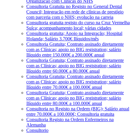
Organização com Clínicas do NHS
Consultoria Gratuita no Registo no General Dental
Council; Integração em rede de clínicas de prestígio
com parceria com o NHS; evolução na carreia
Consultoria gratuita registo do curso na Cruz Vermelha
Suíça; acompanhamento local; várias cidades
Consultoria gratuita; Apoio na Integração; Hospital
Holanda; Salário 3.700€ Ilíquidos/mês
Consultoria Gratuita; Contrato assinado diretamente
com as Clínicas; apoio no BIG registration; salário
Ilíquido entre 150.000€ a 200.000€ anual
Consultoria Gratuita; Contrato assinado diretamente
com as Clínicas; apoio no BIG registration; salário
Ilíquido entre 60.000€ a 80.000€ anual
Consultoria Gratuita; Contrato assinado diretamente
com as Clínicas; apoio no BIG registration; salário
Ilíquido entre 70.000€ a 100.000€ anual
Consultoria Gratuita; Contrato assinado diretamente
com as Clínicas; apoio no BIG registration; salário
Ilíquido entre 80.000€ a 100.000€ anual
Consultoria no Registo na Ordem (BIG); Salário anual
entre 70.000€ a 100.000€; Consultoria gratuita
Consultoria Registo na Ordem Enfermeiros na
Alemanha
Consultorio