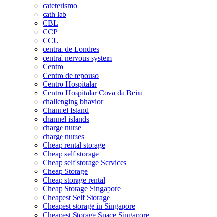
cateterismo
cath lab
CBL
CCP
CCU
central de Londres
central nervous system
Centro
Centro de repouso
Centro Hospitalar
Centro Hospitalar Cova da Beira
challenging bhavior
Channel Island
channel islands
charge nurse
charge nurses
Cheap rental storage
Cheap self storage
Cheap self storage Services
Cheap Storage
Cheap storage rental
Cheap Storage Singapore
Cheapest Self Storage
Cheapest storage in Singapore
Cheapest Storage Space Singapore