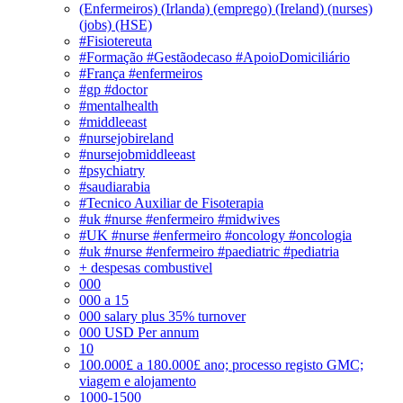
(Enfermeiros) (Irlanda) (emprego) (Ireland) (nurses)
(jobs) (HSE)
#Fisiotereuta
#Formação #Gestãodecaso #ApoioDomiciliário
#França #enfermeiros
#gp #doctor
#mentalhealth
#middleeast
#nursejobireland
#nursejobmiddleeast
#psychiatry
#saudiarabia
#Tecnico Auxiliar de Fisoterapia
#uk #nurse #enfermeiro #midwives
#UK #nurse #enfermeiro #oncology #oncologia
#uk #nurse #enfermeiro #paediatric #pediatria
+ despesas combustivel
000
000 a 15
000 salary plus 35% turnover
000 USD Per annum
10
100.000£ a 180.000£ ano; processo registo GMC;
viagem e alojamento
1000-1500