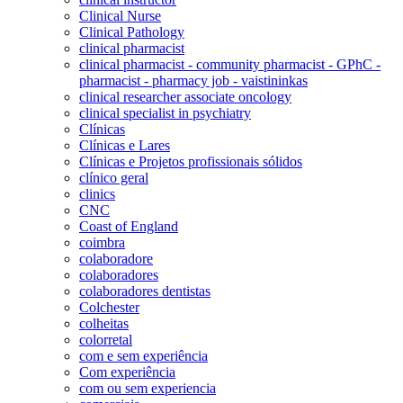
Clinical Nurse
Clinical Pathology
clinical pharmacist
clinical pharmacist - community pharmacist - GPhC -
pharmacist - pharmacy job - vaistininkas
clinical researcher associate oncology
clinical specialist in psychiatry
Clínicas
Clínicas e Lares
Clínicas e Projetos profissionais sólidos
clínico geral
clinics
CNC
Coast of England
coimbra
colaboradore
colaboradores
colaboradores dentistas
Colchester
colheitas
colorretal
com e sem experiência
Com experiência
com ou sem experiencia