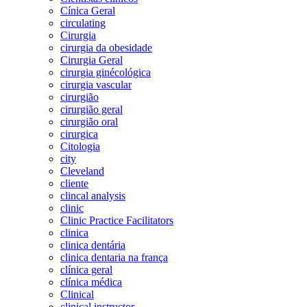
Cínica Geral
circulating
Cirurgia
cirurgia da obesidade
Cirurgia Geral
cirurgia ginécológica
cirurgia vascular
cirurgião
cirurgião geral
cirurgião oral
cirurgica
Citologia
city
Cleveland
cliente
clincal analysis
clinic
Clinic Practice Facilitators
clinica
clinica dentária
clinica dentaria na frança
clínica geral
clínica médica
Clinical
clinical instructor