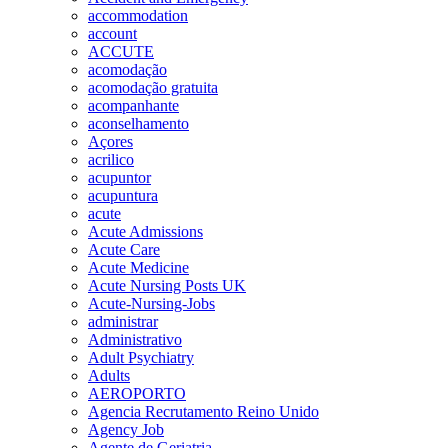
accommodation
account
ACCUTE
acomodação
acomodação gratuita
acompanhante
aconselhamento
Açores
acrilico
acupuntor
acupuntura
acute
Acute Admissions
Acute Care
Acute Medicine
Acute Nursing Posts UK
Acute-Nursing-Jobs
administrar
Administrativo
Adult Psychiatry
Adults
AEROPORTO
Agencia Recrutamento Reino Unido
Agency Job
Agente de Geriatria