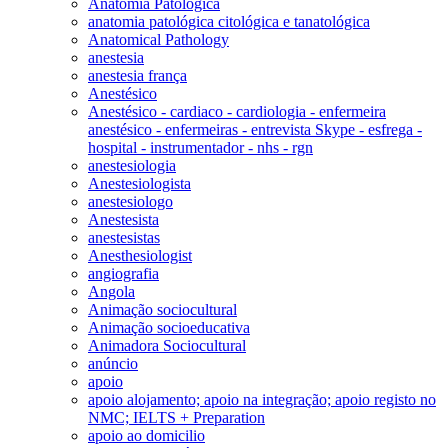
Anatomia Patológica
anatomia patológica citológica e tanatológica
Anatomical Pathology
anestesia
anestesia frança
Anestésico
Anestésico - cardiaco - cardiologia - enfermeira
anestésico - enfermeiras - entrevista Skype - esfrega -
hospital - instrumentador - nhs - rgn
anestesiologia
Anestesiologista
anestesiologo
Anestesista
anestesistas
Anesthesiologist
angiografia
Angola
Animação sociocultural
Animação socioeducativa
Animadora Sociocultural
anúncio
apoio
apoio alojamento; apoio na integração; apoio registo no
NMC; IELTS + Preparation
apoio ao domicilio