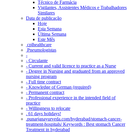
Técnico de Farmácia
Vigilantes, Assistentes Médicos e Trabalhadores
Similares
Data de publicação
Hoje
Esta Semana
Última Semana
Este Mês
‎ cplhealthcare‬
Pneumologistas
-
- Circulante
- Current and valid licence to practice as a Nurse
- Degree in Nursing and graduated from an approved
nursing program
- Full time contract
- Knowledge of German (required)
- Permanent contract
- Professional experience in the intended field of
practice
- Willingness to relocate
. 61 days holidays!
.punarjanayurveda.com/hyderabad/stomach-cancer-
treatment-hospitals/ Keywords : Best stomach Cancer
Treatment in hyderabad