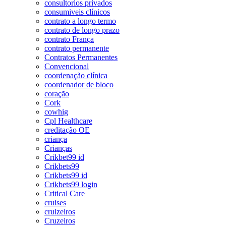
consultorios privados
consumiveis clínicos
contrato a longo termo
contrato de longo prazo
contrato França
contrato permanente
Contratos Permanentes
Convencional
coordenação clínica
coordenador de bloco
coração
Cork
cowhig
Cpl Healthcare
creditação OE
criança
Crianças
Crikbet99 id
Crikbets99
Crikbets99 id
Crikbets99 login
Critical Care
cruises
cruizeiros
Cruzeiros