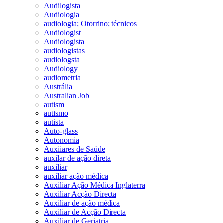
Audilogista
Audiologia
audiologia; Otorrino; técnicos
Audiologist
Audiologista
audiologistas
audiologsta
Audiology
audiometria
Austrália
Australian Job
autism
autismo
autista
Auto-glass
Autonomia
Auxiiares de Saúde
auxilar de ação direta
auxiliar
auxiliar ação médica
Auxiliar Ação Médica Inglaterra
Auxiliar Acção Directa
Auxiliar de ação médica
Auxiliar de Acção Directa
Auxiliar de Geriatria