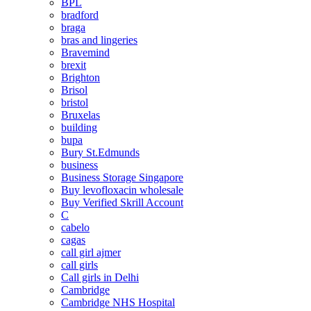
BPL
bradford
braga
bras and lingeries
Bravemind
brexit
Brighton
Brisol
bristol
Bruxelas
building
bupa
Bury St.Edmunds
business
Business Storage Singapore
Buy levofloxacin wholesale
Buy Verified Skrill Account
C
cabelo
cagas
call girl ajmer
call girls
Call girls in Delhi
Cambridge
Cambridge NHS Hospital