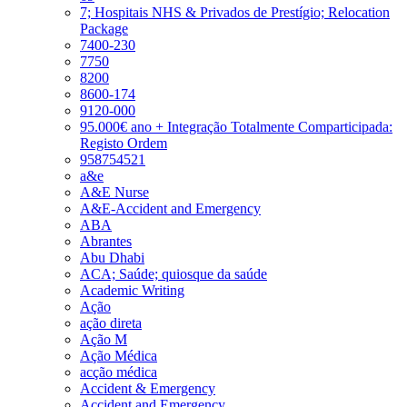
7; Hospitais NHS & Privados de Prestígio; Relocation
Package
7400-230
7750
8200
8600-174
9120-000
95.000€ ano + Integração Totalmente Comparticipada:
Registo Ordem
958754521
a&e
A&E Nurse
A&E-Accident and Emergency
ABA
Abrantes
Abu Dhabi
ACA; Saúde; quiosque da saúde
Academic Writing
Ação
ação direta
Ação M
Ação Médica
acção médica
Accident & Emergency
Accident and Emergency