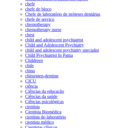
chefe
chefe de bloco
Chefe de laboratório de próteses dentárias
chefe de serviço
chemotherapy
chemotherapy nurse
chest
child and adolescent psychiatrist
Child and Adolescent Psychiatry
child and adolescent psychiatry specialist
Child Psychiatrist In Patna
Childreen
chile
china
chirurgien-dentiste
CICU
ciência
Ciências da educação
Ciências da saúde
Ciências psicológicas
cientista
Cientista Biomédica
cientista do laboratório
cientista médico
Cientistas clínicos