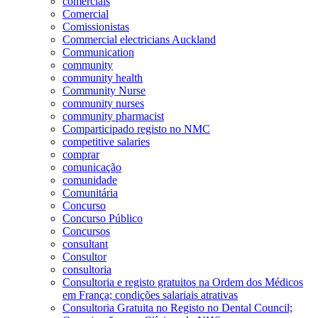
comerciais
Comercial
Comissionistas
Commercial electricians Auckland
Communication
community
community health
Community Nurse
community nurses
community pharmacist
Comparticipado registo no NMC
competitive salaries
comprar
comunicação
comunidade
Comunitária
Concurso
Concurso Público
Concursos
consultant
Consultor
consultoria
Consultoria e registo gratuitos na Ordem dos Médicos
em França; condições salariais atrativas
Consultoria Gratuita no Registo no Dental Council;