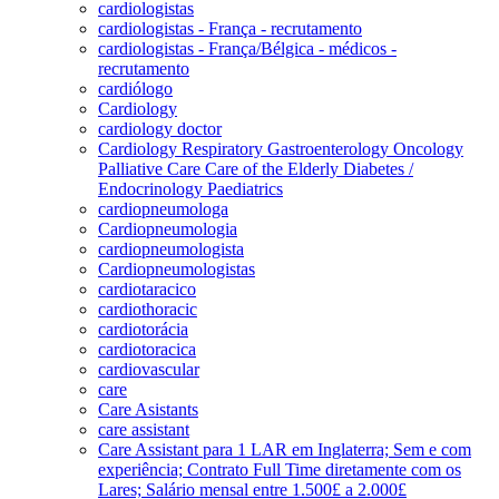
cardiologistas
cardiologistas - França - recrutamento
cardiologistas - França/Bélgica - médicos -
recrutamento
cardiólogo
Cardiology
cardiology doctor
Cardiology Respiratory Gastroenterology Oncology
Palliative Care Care of the Elderly Diabetes /
Endocrinology Paediatrics
cardiopneumologa
Cardiopneumologia
cardiopneumologista
Cardiopneumologistas
cardiotaracico
cardiothoracic
cardiotorácia
cardiotoracica
cardiovascular
care
Care Asistants
care assistant
Care Assistant para 1 LAR em Inglaterra; Sem e com
experiência; Contrato Full Time diretamente com os
Lares; Salário mensal entre 1.500£ a 2.000£