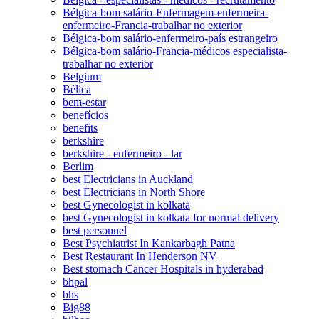
Bélgica-bom salário-Enfermagem-enfermeira-
enfermeiro-Francia-trabalhar no exterior
Bélgica-bom salário-enfermeiro-país estrangeiro
Bélgica-bom salário-Francia-médicos especialista-
trabalhar no exterior
Belgium
Bélica
bem-estar
benefícios
benefits
berkshire
berkshire - enfermeiro - lar
Berlim
best Electricians in Auckland
best Electricians in North Shore
best Gynecologist in kolkata
best Gynecologist in kolkata for normal delivery
best personnel
Best Psychiatrist In Kankarbagh Patna
Best Restaurant In Henderson NV
Best stomach Cancer Hospitals in hyderabad
bhpal
bhs
Big88