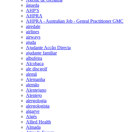
águeda
AHP'S
AHPRA
AHPRA - Australian Job - Genral Practitioner GMC
airedale
airlines
airways
ajuda
Ajudante Acção Directa
ajudante familiar
albufeira
Alcobaça
ale discgolf
alemã
Alemanha
alemão
Alentejano
Alentejo
alergologia
alergologista
algarve
Algés
Allied Health
Almada