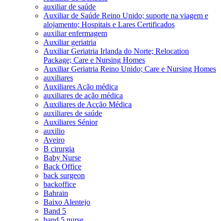
auxiliar de saúde
Auxiliar de Saúde Reino Unido; suporte na viagem e
alojamento; Hospitais e Lares Certificados
auxiliar enfermagem
Auxiliar geriatria
Auxiliar Geriatria Irlanda do Norte; Relocation
Package; Care e Nursing Homes
Auxiliar Geriatria Reino Unido; Care e Nursing Homes
auxiliares
Auxiliares Ação médica
auxiliares de ação médica
Auxiliares de Acção Médica
auxiliares de saúde
Auxiliares Sénior
auxilio
Aveiro
B cirurgia
Baby Nurse
Back Office
back surgeon
backoffice
Bahrain
Baixo Alentejo
Band 5
band 5 nurse