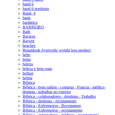
band 6
band 6 positions
Band_4
bank
bariátrica
BARREIRO
Bath
Baviera
Bayern
beaches
Beautilook Ayurvedic weight loss product
bebe
belas
beleza
beleza e bem estar
belfast
belgia
Bélgica
Bélgica - bom salário - comprar - Francia - médico-
dentista - trabalhar no exterior
Bélgica - colaboradores - dentistas - Trabalho
Bélgica - dentistas - recrutamento
Bélgica - Enfermeiros - Recrutamen
Bélgica - Enfermeiros - recrutamento
Bélgica - especialistas - médicos - recrutamento