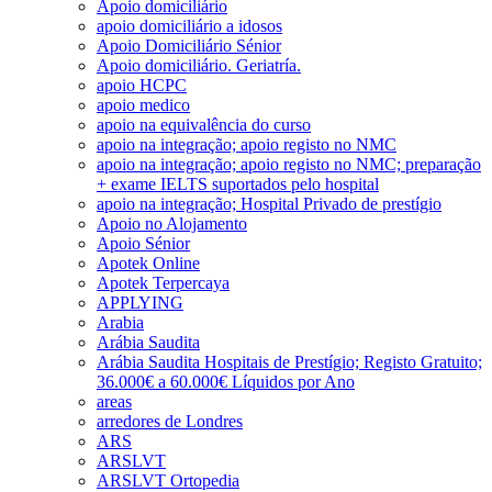
Apoio domiciliário
apoio domiciliário a idosos
Apoio Domiciliário Sénior
Apoio domiciliário. Geriatría.
apoio HCPC
apoio medico
apoio na equivalência do curso
apoio na integração; apoio registo no NMC
apoio na integração; apoio registo no NMC; preparação
+ exame IELTS suportados pelo hospital
apoio na integração; Hospital Privado de prestígio
Apoio no Alojamento
Apoio Sénior
Apotek Online
Apotek Terpercaya
APPLYING
Arabia
Arábia Saudita
Arábia Saudita Hospitais de Prestígio; Registo Gratuito;
36.000€ a 60.000€ Líquidos por Ano
areas
arredores de Londres
ARS
ARSLVT
ARSLVT Ortopedia