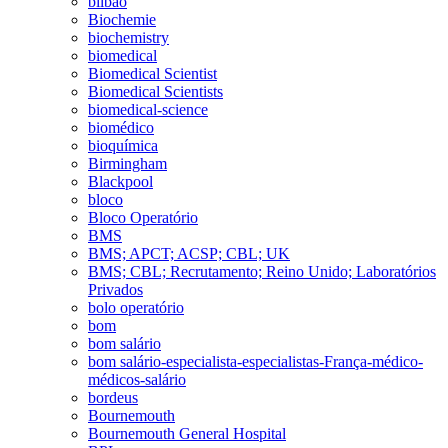
bilbao
Biochemie
biochemistry
biomedical
Biomedical Scientist
Biomedical Scientists
biomedical-science
biomédico
bioquímica
Birmingham
Blackpool
bloco
Bloco Operatório
BMS
BMS; APCT; ACSP; CBL; UK
BMS; CBL; Recrutamento; Reino Unido; Laboratórios
Privados
bolo operatório
bom
bom salário
bom salário-especialista-especialistas-França-médico-
médicos-salário
bordeus
Bournemouth
Bournemouth General Hospital