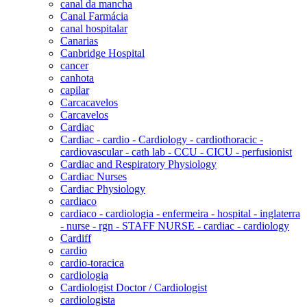
canal da mancha
Canal Farmácia
canal hospitalar
Canarias
Canbridge Hospital
cancer
canhota
capilar
Carcacavelos
Carcavelos
Cardiac
Cardiac - cardio - Cardiology - cardiothoracic -
cardiovascular - cath lab - CCU - CICU - perfusionist
Cardiac and Respiratory Physiology
Cardiac Nurses
Cardiac Physiology
cardiaco
cardiaco - cardiologia - enfermeira - hospital - inglaterra
- nurse - rgn - STAFF NURSE - cardiac - cardiology
Cardiff
cardio
cardio-toracica
cardiologia
Cardiologist Doctor / Cardiologist
cardiologista