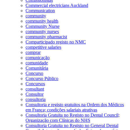
Comissionistas
Commercial electricians Auckland
Communication
community
community health
Community Nurse
community nurses
community pharmacist
Comparticipado registo no NMC
competitive salaries
comprar
comunicação
comunidade
Comunitária
Concurso
Concurso Público
Concursos
consultant
Consultor
consultoria
Consultoria e registo gratuitos na Ordem dos Médicos
em França; condições salariais atrativas
Consultoria Gratuita no Registo no Dental Council;
Organização com Clínicas do NHS
Consultoria Gratuita no Registo no General Dental