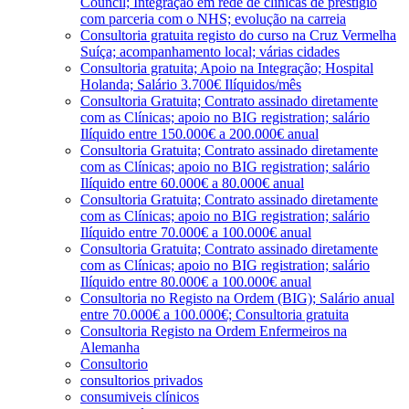
Council; Integração em rede de clínicas de prestígio
com parceria com o NHS; evolução na carreia
Consultoria gratuita registo do curso na Cruz Vermelha
Suíça; acompanhamento local; várias cidades
Consultoria gratuita; Apoio na Integração; Hospital
Holanda; Salário 3.700€ Ilíquidos/mês
Consultoria Gratuita; Contrato assinado diretamente
com as Clínicas; apoio no BIG registration; salário
Ilíquido entre 150.000€ a 200.000€ anual
Consultoria Gratuita; Contrato assinado diretamente
com as Clínicas; apoio no BIG registration; salário
Ilíquido entre 60.000€ a 80.000€ anual
Consultoria Gratuita; Contrato assinado diretamente
com as Clínicas; apoio no BIG registration; salário
Ilíquido entre 70.000€ a 100.000€ anual
Consultoria Gratuita; Contrato assinado diretamente
com as Clínicas; apoio no BIG registration; salário
Ilíquido entre 80.000€ a 100.000€ anual
Consultoria no Registo na Ordem (BIG); Salário anual
entre 70.000€ a 100.000€; Consultoria gratuita
Consultoria Registo na Ordem Enfermeiros na
Alemanha
Consultorio
consultorios privados
consumiveis clínicos