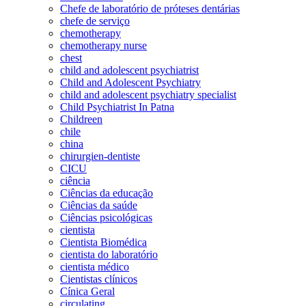
Chefe de laboratório de próteses dentárias
chefe de serviço
chemotherapy
chemotherapy nurse
chest
child and adolescent psychiatrist
Child and Adolescent Psychiatry
child and adolescent psychiatry specialist
Child Psychiatrist In Patna
Childreen
chile
china
chirurgien-dentiste
CICU
ciência
Ciências da educação
Ciências da saúde
Ciências psicológicas
cientista
Cientista Biomédica
cientista do laboratório
cientista médico
Cientistas clínicos
Cínica Geral
circulating