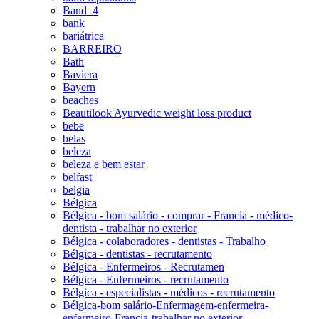
Band_4
bank
bariátrica
BARREIRO
Bath
Baviera
Bayern
beaches
Beautilook Ayurvedic weight loss product
bebe
belas
beleza
beleza e bem estar
belfast
belgia
Bélgica
Bélgica - bom salário - comprar - Francia - médico-
dentista - trabalhar no exterior
Bélgica - colaboradores - dentistas - Trabalho
Bélgica - dentistas - recrutamento
Bélgica - Enfermeiros - Recrutamen
Bélgica - Enfermeiros - recrutamento
Bélgica - especialistas - médicos - recrutamento
Bélgica-bom salário-Enfermagem-enfermeira-
enfermeiro-Francia-trabalhar no exterior