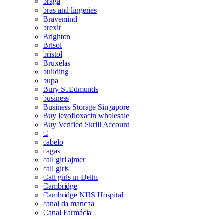
braga
bras and lingeries
Bravemind
brexit
Brighton
Brisol
bristol
Bruxelas
building
bupa
Bury St.Edmunds
business
Business Storage Singapore
Buy levofloxacin wholesale
Buy Verified Skrill Account
C
cabelo
cagas
call girl ajmer
call girls
Call girls in Delhi
Cambridge
Cambridge NHS Hospital
canal da mancha
Canal Farmácia