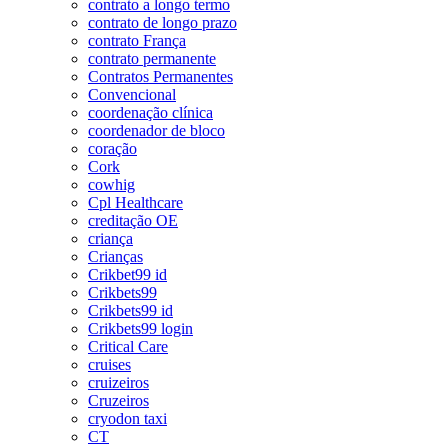
contrato a longo termo
contrato de longo prazo
contrato França
contrato permanente
Contratos Permanentes
Convencional
coordenação clínica
coordenador de bloco
coração
Cork
cowhig
Cpl Healthcare
creditação OE
criança
Crianças
Crikbet99 id
Crikbets99
Crikbets99 id
Crikbets99 login
Critical Care
cruises
cruizeiros
Cruzeiros
cryodon taxi
CT