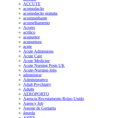
ACCUTE
acomodação
acomodação gratuita
acompanhante
aconselhamento
Açores
acrilico
acupuntor
acupuntura
acute
Acute Admissions
Acute Care
Acute Medicine
Acute Nursing Posts UK
Acute-Nursing-Jobs
administrar
Administrativo
Adult Psychiatry
Adults
AEROPORTO
Agencia Recrutamento Reino Unido
Agency Job
Agente de Geriatria
águeda
AHP'S