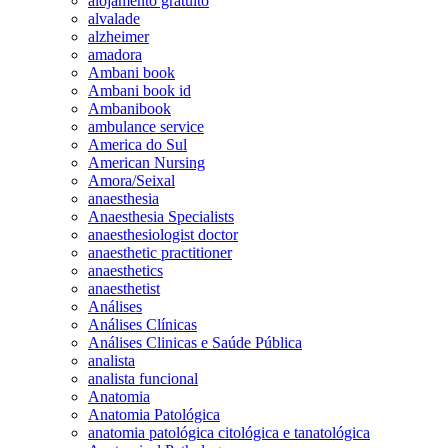
alojamento gratuito
alvalade
alzheimer
amadora
Ambani book
Ambani book id
Ambanibook
ambulance service
America do Sul
American Nursing
Amora/Seixal
anaesthesia
Anaesthesia Specialists
anaesthesiologist doctor
anaesthetic practitioner
anaesthetics
anaesthetist
Análises
Análises Clínicas
Análises Clinicas e Saúde Pública
analista
analista funcional
Anatomia
Anatomia Patológica
anatomia patológica citológica e tanatológica