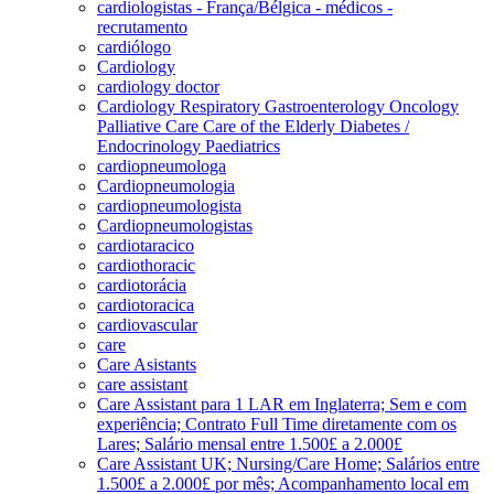
cardiologistas - França/Bélgica - médicos -
recrutamento
cardiólogo
Cardiology
cardiology doctor
Cardiology Respiratory Gastroenterology Oncology
Palliative Care Care of the Elderly Diabetes /
Endocrinology Paediatrics
cardiopneumologa
Cardiopneumologia
cardiopneumologista
Cardiopneumologistas
cardiotaracico
cardiothoracic
cardiotorácia
cardiotoracica
cardiovascular
care
Care Asistants
care assistant
Care Assistant para 1 LAR em Inglaterra; Sem e com
experiência; Contrato Full Time diretamente com os
Lares; Salário mensal entre 1.500£ a 2.000£
Care Assistant UK; Nursing/Care Home; Salários entre
1.500£ a 2.000£ por mês; Acompanhamento local em