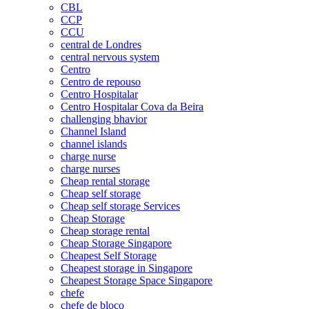
CBL
CCP
CCU
central de Londres
central nervous system
Centro
Centro de repouso
Centro Hospitalar
Centro Hospitalar Cova da Beira
challenging bhavior
Channel Island
channel islands
charge nurse
charge nurses
Cheap rental storage
Cheap self storage
Cheap self storage Services
Cheap Storage
Cheap storage rental
Cheap Storage Singapore
Cheapest Self Storage
Cheapest storage in Singapore
Cheapest Storage Space Singapore
chefe
chefe de bloco