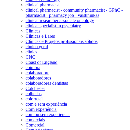
clinical pharmacist
clinical pharmacist - community pharmacist - GPhC -
pharmacist - pharmacy job - vaistininkas
clinical researcher associate oncology
clinical specialist in psychiatry
Clínicas
Clínicas e Lares
Clínicas e Projetos profissionais sólidos
clínico geral
clinics
CNC
Coast of England
coimbra
colaboradore
colaboradores
colaboradores dentistas
Colchester
colheitas
colorretal
com e sem experiência
Com experiência
com ou sem experiencia
comerciais
Comercial