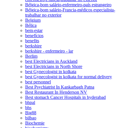
Bélgica-bom salário-enfermeiro-país estrangeiro
Bélgica-bom salário-Francia-médicos especialista-
trabalhar no exterior
Belgium
Bélica
bem-estar
benefícios
benefits
berkshire
berkshire - enfermeiro - lar
Berlim
best Electricians in Auckland
best Electricians in North Shore
best Gynecologist in kolkata
best Gynecologist in kolkata for normal delivery
best personnel
Best Psychiatrist In Kankarbagh Patna
Best Restaurant In Henderson NV
Best stomach Cancer Hospitals in hyderabad
bhpal
bhs
Big88
bilbao
Biochemie