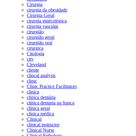
Cirurgia
cirurgia da obesidade
Cirurgia Geral
cirurgia ginécológica
cirurgia vascular
cirurgião
cirurgião geral
cirurgião oral
cirurgica
Citologia
city
Cleveland
cliente
clincal analysis
clinic
Clinic Practice Facilitators
clinica
clinica dentária
clinica dentaria na frança
clínica geral
clínica médica
Clinical
clinical instructor
Clinical Nurse
Clinical Pathology