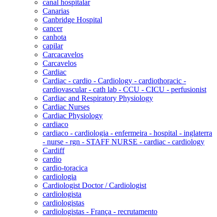
canal hospitalar
Canarias
Canbridge Hospital
cancer
canhota
capilar
Carcacavelos
Carcavelos
Cardiac
Cardiac - cardio - Cardiology - cardiothoracic -
cardiovascular - cath lab - CCU - CICU - perfusionist
Cardiac and Respiratory Physiology
Cardiac Nurses
Cardiac Physiology
cardiaco
cardiaco - cardiologia - enfermeira - hospital - inglaterra
- nurse - rgn - STAFF NURSE - cardiac - cardiology
Cardiff
cardio
cardio-toracica
cardiologia
Cardiologist Doctor / Cardiologist
cardiologista
cardiologistas
cardiologistas - França - recrutamento