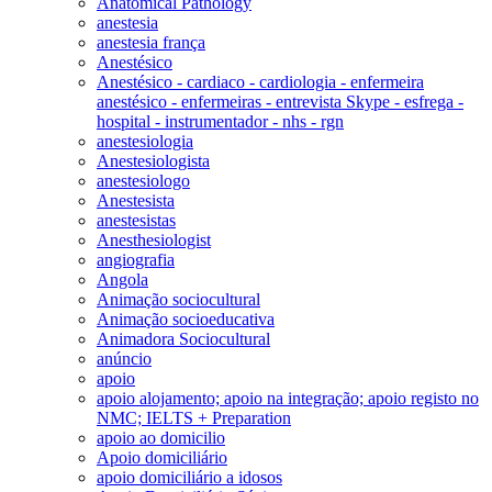
Anatomical Pathology
anestesia
anestesia frança
Anestésico
Anestésico - cardiaco - cardiologia - enfermeira
anestésico - enfermeiras - entrevista Skype - esfrega -
hospital - instrumentador - nhs - rgn
anestesiologia
Anestesiologista
anestesiologo
Anestesista
anestesistas
Anesthesiologist
angiografia
Angola
Animação sociocultural
Animação socioeducativa
Animadora Sociocultural
anúncio
apoio
apoio alojamento; apoio na integração; apoio registo no
NMC; IELTS + Preparation
apoio ao domicilio
Apoio domiciliário
apoio domiciliário a idosos