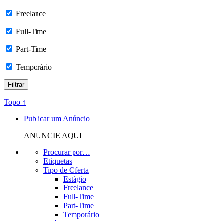
Freelance
Full-Time
Part-Time
Temporário
Topo ↑
Publicar um Anúncio
ANUNCIE AQUI
Procurar por…
Etiquetas
Tipo de Oferta
Estágio
Freelance
Full-Time
Part-Time
Temporário