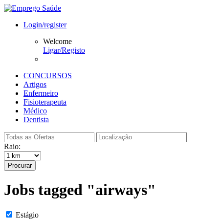
Login/register
Welcome
Ligar/Registo
CONCURSOS
Artigos
Enfermeiro
Fisioterapeuta
Médico
Dentista
Raio:
Procurar
Jobs tagged "airways"
Estágio