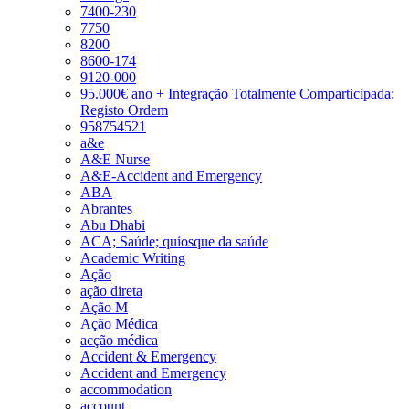
7400-230
7750
8200
8600-174
9120-000
95.000€ ano + Integração Totalmente Comparticipada:
Registo Ordem
958754521
a&e
A&E Nurse
A&E-Accident and Emergency
ABA
Abrantes
Abu Dhabi
ACA; Saúde; quiosque da saúde
Academic Writing
Ação
ação direta
Ação M
Ação Médica
acção médica
Accident & Emergency
Accident and Emergency
accommodation
account