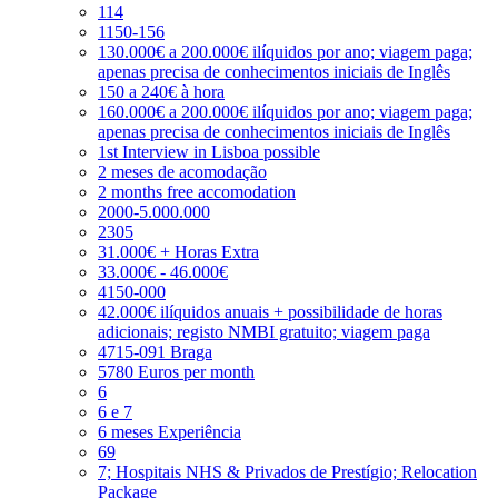
114
1150-156
130.000€ a 200.000€ ilíquidos por ano; viagem paga;
apenas precisa de conhecimentos iniciais de Inglês
150 a 240€ à hora
160.000€ a 200.000€ ilíquidos por ano; viagem paga;
apenas precisa de conhecimentos iniciais de Inglês
1st Interview in Lisboa possible
2 meses de acomodação
2 months free accomodation
2000-5.000.000
2305
31.000€ + Horas Extra
33.000€ - 46.000€
4150-000
42.000€ ilíquidos anuais + possibilidade de horas
adicionais; registo NMBI gratuito; viagem paga
4715-091 Braga
5780 Euros per month
6
6 e 7
6 meses Experiência
69
7; Hospitais NHS & Privados de Prestígio; Relocation
Package