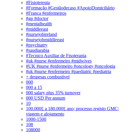
#Fisiotereuta
#Formação #Gestãodecaso #ApoioDomiciliário
#França #enfermeiros
#gp #doctor
#mentalhealth
#middleeast
#nursejobireland
#nursejobmiddleeast
#psychiatry
#saudiarabia
#Tecnico Auxiliar de Fisoterapia
#uk #nurse #enfermeiro #midwives
#UK #nurse #enfermeiro #oncology #oncologia
#uk #nurse #enfermeiro #paediatric #pediatria
+ despesas combustivel
000
000 a 15
000 salary plus 35% turnover
000 USD Per annum
10
100.000£ a 180.000£ ano; processo registo GMC;
viagem e alojamento
1000-1500
108
108000