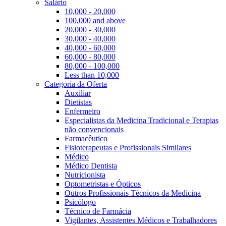
Salário
10,000 - 20,000
100,000 and above
20,000 - 30,000
30,000 - 40,000
40,000 - 60,000
60,000 - 80,000
80,000 - 100,000
Less than 10,000
Categoria da Oferta
Auxiliar
Dietistas
Enfermeiro
Especialistas da Medicina Tradicional e Terapias
não convencionais
Farmacêutico
Fisioterapeutas e Profissionais Similares
Médico
Médico Dentista
Nutricionista
Optometristas e Ópticos
Outros Profissionais Técnicos da Medicina
Psicólogo
Técnico de Farmácia
Vigilantes, Assistentes Médicos e Trabalhadores