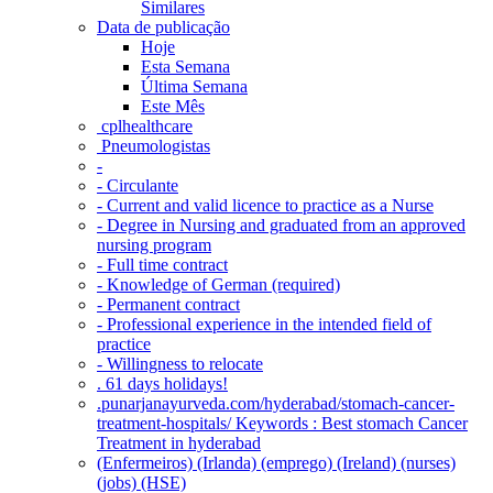
Similares
Data de publicação
Hoje
Esta Semana
Última Semana
Este Mês
‎ cplhealthcare‬
Pneumologistas
-
- Circulante
- Current and valid licence to practice as a Nurse
- Degree in Nursing and graduated from an approved
nursing program
- Full time contract
- Knowledge of German (required)
- Permanent contract
- Professional experience in the intended field of
practice
- Willingness to relocate
. 61 days holidays!
.punarjanayurveda.com/hyderabad/stomach-cancer-
treatment-hospitals/ Keywords : Best stomach Cancer
Treatment in hyderabad
(Enfermeiros) (Irlanda) (emprego) (Ireland) (nurses)
(jobs) (HSE)