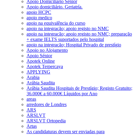
Apoio Domiciliário Sénior
Apoio domiciliário. Geriatría.
apoio HCPC
apoio medico
apoio na equivalência do curso
apoio na integração; apoio registo no NMC
apoio na integração; apoio registo no NMC; preparação
+ exame IELTS suportados pelo hospital
apoio na integração; Hospital Privado de prestígio
Apoio no Alojamento
Apoio Sénior
Apotek Online
Apotek Terpercaya
APPLYING
Arabia
Arábia Saudita
Arábia Saudita Hospitais de Prestígio; Registo Gratuito;
36.000€ a 60.000€ Líquidos por Ano
areas
arredores de Londres
ARS
ARSLVT
ARSLVT Ortopedia
Artas
As candidaturas devem ser enviadas para