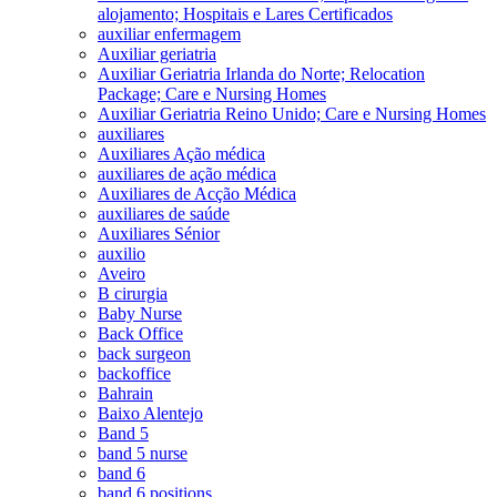
alojamento; Hospitais e Lares Certificados
auxiliar enfermagem
Auxiliar geriatria
Auxiliar Geriatria Irlanda do Norte; Relocation
Package; Care e Nursing Homes
Auxiliar Geriatria Reino Unido; Care e Nursing Homes
auxiliares
Auxiliares Ação médica
auxiliares de ação médica
Auxiliares de Acção Médica
auxiliares de saúde
Auxiliares Sénior
auxilio
Aveiro
B cirurgia
Baby Nurse
Back Office
back surgeon
backoffice
Bahrain
Baixo Alentejo
Band 5
band 5 nurse
band 6
band 6 positions