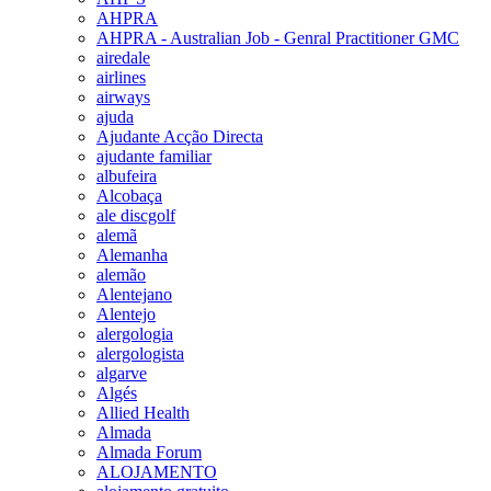
AHPRA
AHPRA - Australian Job - Genral Practitioner GMC
airedale
airlines
airways
ajuda
Ajudante Acção Directa
ajudante familiar
albufeira
Alcobaça
ale discgolf
alemã
Alemanha
alemão
Alentejano
Alentejo
alergologia
alergologista
algarve
Algés
Allied Health
Almada
Almada Forum
ALOJAMENTO