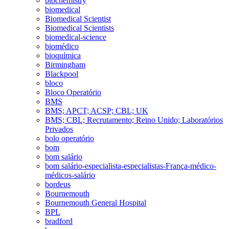
biochemistry
biomedical
Biomedical Scientist
Biomedical Scientists
biomedical-science
biomédico
bioquímica
Birmingham
Blackpool
bloco
Bloco Operatório
BMS
BMS; APCT; ACSP; CBL; UK
BMS; CBL; Recrutamento; Reino Unido; Laboratórios
Privados
bolo operatório
bom
bom salário
bom salário-especialista-especialistas-França-médico-
médicos-salário
bordeus
Bournemouth
Bournemouth General Hospital
BPL
bradford