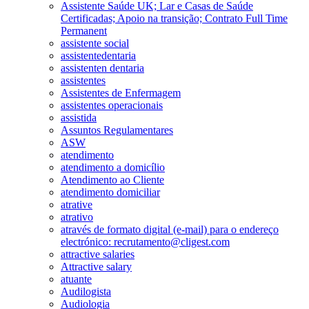
Assistente Saúde UK; Lar e Casas de Saúde
Certificadas; Apoio na transição; Contrato Full Time
Permanent
assistente social
assistentedentaria
assistenten dentaria
assistentes
Assistentes de Enfermagem
assistentes operacionais
assistida
Assuntos Regulamentares
ASW
atendimento
atendimento a domicílio
Atendimento ao Cliente
atendimento domiciliar
atrative
atrativo
através de formato digital (e-mail) para o endereço
electrónico: recrutamento@cligest.com
attractive salaries
Attractive salary
atuante
Audilogista
Audiologia