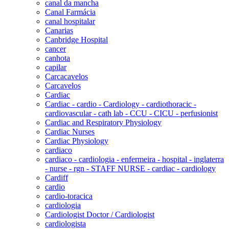
canal da mancha
Canal Farmácia
canal hospitalar
Canarias
Canbridge Hospital
cancer
canhota
capilar
Carcacavelos
Carcavelos
Cardiac
Cardiac - cardio - Cardiology - cardiothoracic -
cardiovascular - cath lab - CCU - CICU - perfusionist
Cardiac and Respiratory Physiology
Cardiac Nurses
Cardiac Physiology
cardiaco
cardiaco - cardiologia - enfermeira - hospital - inglaterra
- nurse - rgn - STAFF NURSE - cardiac - cardiology
Cardiff
cardio
cardio-toracica
cardiologia
Cardiologist Doctor / Cardiologist
cardiologista