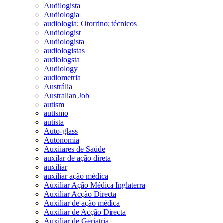
Audilogista
Audiologia
audiologia; Otorrino; técnicos
Audiologist
Audiologista
audiologistas
audiologsta
Audiology
audiometria
Austrália
Australian Job
autism
autismo
autista
Auto-glass
Autonomia
Auxiiares de Saúde
auxilar de ação direta
auxiliar
auxiliar ação médica
Auxiliar Ação Médica Inglaterra
Auxiliar Acção Directa
Auxiliar de ação médica
Auxiliar de Acção Directa
Auxiliar de Geriatria