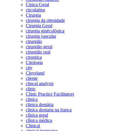
Cínica Geral
circulating
Cirurgia
cirurgia da obesidade
Cirurgia Geral
cirurgia ginécológica
cirurgia vascular
cirurgião
cirurgião geral
cirurgião oral
cirurgica
Citologia
city
Cleveland
cliente
clincal analysis
clinic
Clinic Practice Facilitators
clinica
clinica dentária
clinica dentaria na frança
clínica geral
clínica médica
Clinical
clinical instructor