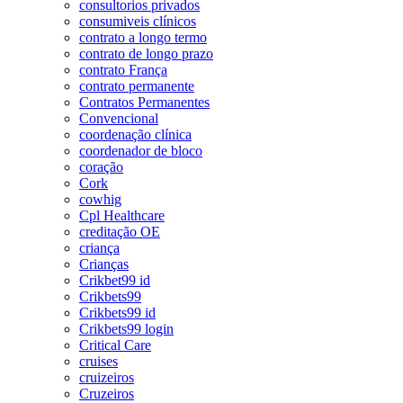
consultorios privados
consumiveis clínicos
contrato a longo termo
contrato de longo prazo
contrato França
contrato permanente
Contratos Permanentes
Convencional
coordenação clínica
coordenador de bloco
coração
Cork
cowhig
Cpl Healthcare
creditação OE
criança
Crianças
Crikbet99 id
Crikbets99
Crikbets99 id
Crikbets99 login
Critical Care
cruises
cruizeiros
Cruzeiros