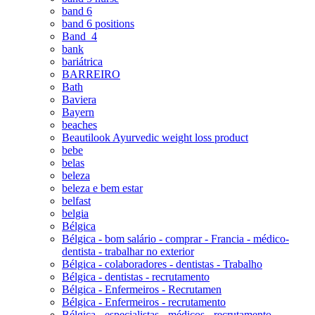
band 6
band 6 positions
Band_4
bank
bariátrica
BARREIRO
Bath
Baviera
Bayern
beaches
Beautilook Ayurvedic weight loss product
bebe
belas
beleza
beleza e bem estar
belfast
belgia
Bélgica
Bélgica - bom salário - comprar - Francia - médico-
dentista - trabalhar no exterior
Bélgica - colaboradores - dentistas - Trabalho
Bélgica - dentistas - recrutamento
Bélgica - Enfermeiros - Recrutamen
Bélgica - Enfermeiros - recrutamento
Bélgica - especialistas - médicos - recrutamento