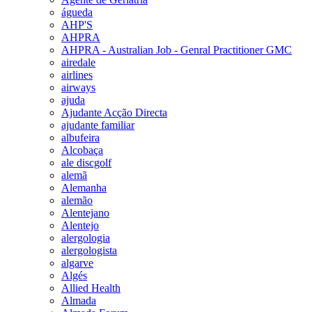
águeda
AHP'S
AHPRA
AHPRA - Australian Job - Genral Practitioner GMC
airedale
airlines
airways
ajuda
Ajudante Acção Directa
ajudante familiar
albufeira
Alcobaça
ale discgolf
alemã
Alemanha
alemão
Alentejano
Alentejo
alergologia
alergologista
algarve
Algés
Allied Health
Almada