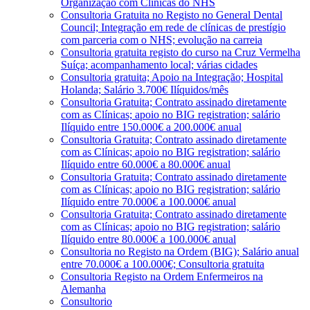
Organização com Clínicas do NHS
Consultoria Gratuita no Registo no General Dental
Council; Integração em rede de clínicas de prestígio
com parceria com o NHS; evolução na carreia
Consultoria gratuita registo do curso na Cruz Vermelha
Suíça; acompanhamento local; várias cidades
Consultoria gratuita; Apoio na Integração; Hospital
Holanda; Salário 3.700€ Ilíquidos/mês
Consultoria Gratuita; Contrato assinado diretamente
com as Clínicas; apoio no BIG registration; salário
Ilíquido entre 150.000€ a 200.000€ anual
Consultoria Gratuita; Contrato assinado diretamente
com as Clínicas; apoio no BIG registration; salário
Ilíquido entre 60.000€ a 80.000€ anual
Consultoria Gratuita; Contrato assinado diretamente
com as Clínicas; apoio no BIG registration; salário
Ilíquido entre 70.000€ a 100.000€ anual
Consultoria Gratuita; Contrato assinado diretamente
com as Clínicas; apoio no BIG registration; salário
Ilíquido entre 80.000€ a 100.000€ anual
Consultoria no Registo na Ordem (BIG); Salário anual
entre 70.000€ a 100.000€; Consultoria gratuita
Consultoria Registo na Ordem Enfermeiros na
Alemanha
Consultorio