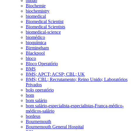
bilbao
Biochemie
biochemistry
biomedical
Biomedical Scientist
Biomedical Scientists
biomedical-science
biomédico
bioquímica
Birmingham
Blackpool
bloco
Bloco Operatório
BMS
BMS; APCT; ACSP; CBL; UK
BMS; CBL; Recrutamento; Reino Unido; Laboratórios
Privados
bolo operatório
bom
bom salário
bom salário-especialista-especialistas-França-médico-
médicos-salário
bordeus
Bournemouth
Bournemouth General Hospital