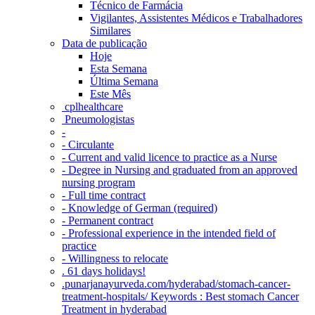
Técnico de Farmácia
Vigilantes, Assistentes Médicos e Trabalhadores
Similares
Data de publicação
Hoje
Esta Semana
Última Semana
Este Mês
‎ cplhealthcare‬
Pneumologistas
-
- Circulante
- Current and valid licence to practice as a Nurse
- Degree in Nursing and graduated from an approved
nursing program
- Full time contract
- Knowledge of German (required)
- Permanent contract
- Professional experience in the intended field of
practice
- Willingness to relocate
. 61 days holidays!
.punarjanayurveda.com/hyderabad/stomach-cancer-
treatment-hospitals/ Keywords : Best stomach Cancer
Treatment in hyderabad