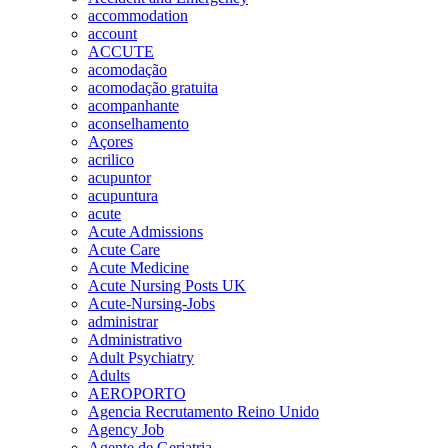
accommodation
account
ACCUTE
acomodação
acomodação gratuita
acompanhante
aconselhamento
Açores
acrilico
acupuntor
acupuntura
acute
Acute Admissions
Acute Care
Acute Medicine
Acute Nursing Posts UK
Acute-Nursing-Jobs
administrar
Administrativo
Adult Psychiatry
Adults
AEROPORTO
Agencia Recrutamento Reino Unido
Agency Job
Agente de Geriatria