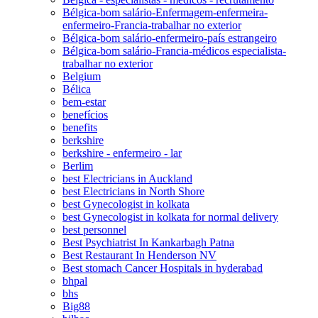
Bélgica-bom salário-Enfermagem-enfermeira-
enfermeiro-Francia-trabalhar no exterior
Bélgica-bom salário-enfermeiro-país estrangeiro
Bélgica-bom salário-Francia-médicos especialista-
trabalhar no exterior
Belgium
Bélica
bem-estar
benefícios
benefits
berkshire
berkshire - enfermeiro - lar
Berlim
best Electricians in Auckland
best Electricians in North Shore
best Gynecologist in kolkata
best Gynecologist in kolkata for normal delivery
best personnel
Best Psychiatrist In Kankarbagh Patna
Best Restaurant In Henderson NV
Best stomach Cancer Hospitals in hyderabad
bhpal
bhs
Big88