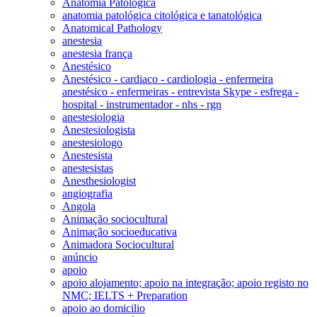
Anatomia Patológica
anatomia patológica citológica e tanatológica
Anatomical Pathology
anestesia
anestesia frança
Anestésico
Anestésico - cardiaco - cardiologia - enfermeira
anestésico - enfermeiras - entrevista Skype - esfrega -
hospital - instrumentador - nhs - rgn
anestesiologia
Anestesiologista
anestesiologo
Anestesista
anestesistas
Anesthesiologist
angiografia
Angola
Animação sociocultural
Animação socioeducativa
Animadora Sociocultural
anúncio
apoio
apoio alojamento; apoio na integração; apoio registo no
NMC; IELTS + Preparation
apoio ao domicilio