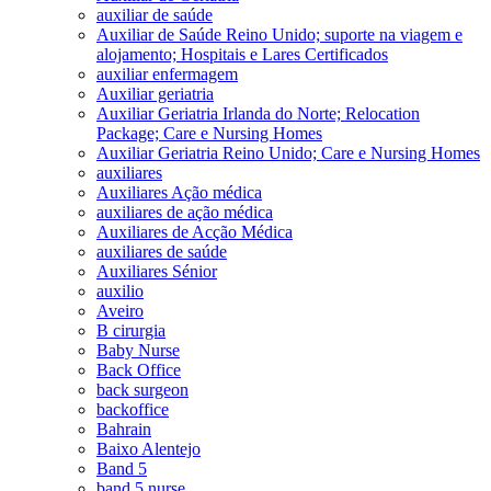
auxiliar de saúde
Auxiliar de Saúde Reino Unido; suporte na viagem e
alojamento; Hospitais e Lares Certificados
auxiliar enfermagem
Auxiliar geriatria
Auxiliar Geriatria Irlanda do Norte; Relocation
Package; Care e Nursing Homes
Auxiliar Geriatria Reino Unido; Care e Nursing Homes
auxiliares
Auxiliares Ação médica
auxiliares de ação médica
Auxiliares de Acção Médica
auxiliares de saúde
Auxiliares Sénior
auxilio
Aveiro
B cirurgia
Baby Nurse
Back Office
back surgeon
backoffice
Bahrain
Baixo Alentejo
Band 5
band 5 nurse