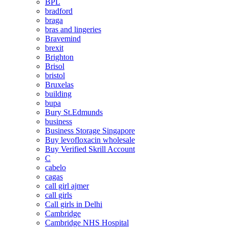
BPL
bradford
braga
bras and lingeries
Bravemind
brexit
Brighton
Brisol
bristol
Bruxelas
building
bupa
Bury St.Edmunds
business
Business Storage Singapore
Buy levofloxacin wholesale
Buy Verified Skrill Account
C
cabelo
cagas
call girl ajmer
call girls
Call girls in Delhi
Cambridge
Cambridge NHS Hospital