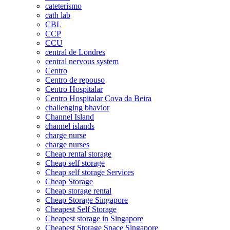
cateterismo
cath lab
CBL
CCP
CCU
central de Londres
central nervous system
Centro
Centro de repouso
Centro Hospitalar
Centro Hospitalar Cova da Beira
challenging bhavior
Channel Island
channel islands
charge nurse
charge nurses
Cheap rental storage
Cheap self storage
Cheap self storage Services
Cheap Storage
Cheap storage rental
Cheap Storage Singapore
Cheapest Self Storage
Cheapest storage in Singapore
Cheapest Storage Space Singapore