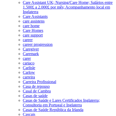
Care Assistant UK; Nursing/Care Home; Salários entre
1.500£ a 2.000£ por mês; Acompanhamento local em
Inglaterra
Care Assistants
care assistens
care home
Care Homes
care support
career
career progression
Caregiver
Caremark
carer
cariaco
Carlisle
Carlow
carreira
Carreira Profissional
Casa de repouso
Casal de Cambra
Casas de saúde
Casas de Saúde e Lares Certificados Inglaterra;
Consultoria em Portugal e Inglaterra
Casas de Saúde República da Irlanda
Cascais