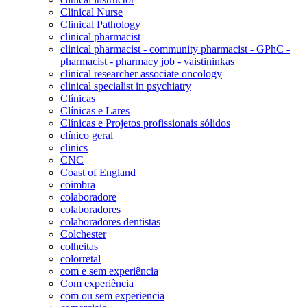
Clinical Nurse
Clinical Pathology
clinical pharmacist
clinical pharmacist - community pharmacist - GPhC -
pharmacist - pharmacy job - vaistininkas
clinical researcher associate oncology
clinical specialist in psychiatry
Clínicas
Clínicas e Lares
Clínicas e Projetos profissionais sólidos
clínico geral
clinics
CNC
Coast of England
coimbra
colaboradore
colaboradores
colaboradores dentistas
Colchester
colheitas
colorretal
com e sem experiência
Com experiência
com ou sem experiencia