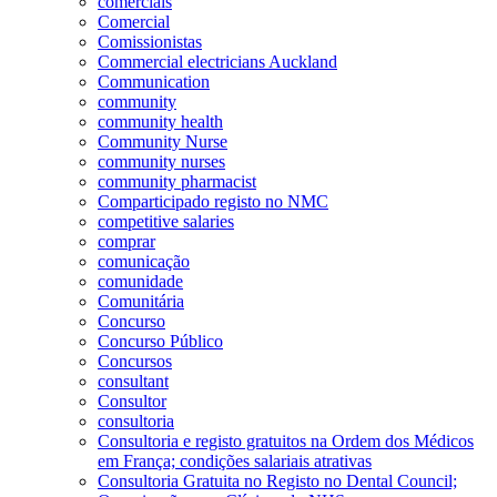
comerciais
Comercial
Comissionistas
Commercial electricians Auckland
Communication
community
community health
Community Nurse
community nurses
community pharmacist
Comparticipado registo no NMC
competitive salaries
comprar
comunicação
comunidade
Comunitária
Concurso
Concurso Público
Concursos
consultant
Consultor
consultoria
Consultoria e registo gratuitos na Ordem dos Médicos
em França; condições salariais atrativas
Consultoria Gratuita no Registo no Dental Council;