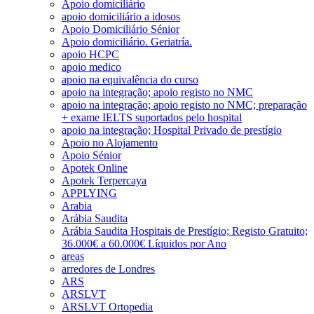
Apoio domiciliário
apoio domiciliário a idosos
Apoio Domiciliário Sénior
Apoio domiciliário. Geriatría.
apoio HCPC
apoio medico
apoio na equivalência do curso
apoio na integração; apoio registo no NMC
apoio na integração; apoio registo no NMC; preparação
+ exame IELTS suportados pelo hospital
apoio na integração; Hospital Privado de prestígio
Apoio no Alojamento
Apoio Sénior
Apotek Online
Apotek Terpercaya
APPLYING
Arabia
Arábia Saudita
Arábia Saudita Hospitais de Prestígio; Registo Gratuito;
36.000€ a 60.000€ Líquidos por Ano
areas
arredores de Londres
ARS
ARSLVT
ARSLVT Ortopedia