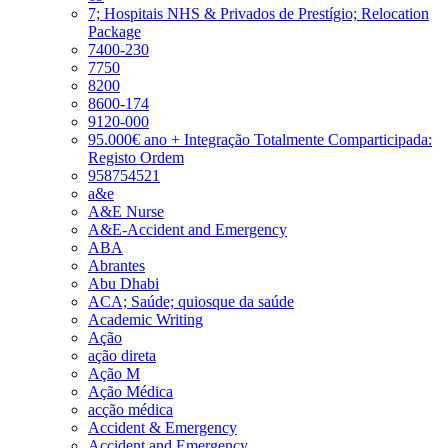
7; Hospitais NHS & Privados de Prestígio; Relocation
Package
7400-230
7750
8200
8600-174
9120-000
95.000€ ano + Integração Totalmente Comparticipada:
Registo Ordem
958754521
a&e
A&E Nurse
A&E-Accident and Emergency
ABA
Abrantes
Abu Dhabi
ACA; Saúde; quiosque da saúde
Academic Writing
Ação
ação direta
Ação M
Ação Médica
acção médica
Accident & Emergency
Accident and Emergency