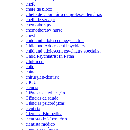
chefe
chefe de bloco
Chefe de laboratório de próteses dentárias
chefe de serviço
chemotherapy
chemotherapy nurse
chest
child and adolescent psychiatrist
Child and Adolescent Psychiatry
child and adolescent psychiatry specialist
Child Psychiatrist In Patna
Childreen
chile
china
chirurgien-dentiste
CICU
ciência
Ciências da educação
Ciências da saúde
Ciências psicológicas
cientista
Cientista Biomédica
cientista do laboratório
cientista médico
Cientistas clínicos