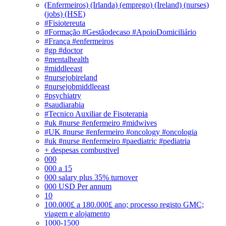
(Enfermeiros) (Irlanda) (emprego) (Ireland) (nurses)
(jobs) (HSE)
#Fisiotereuta
#Formação #Gestãodecaso #ApoioDomiciliário
#França #enfermeiros
#gp #doctor
#mentalhealth
#middleeast
#nursejobireland
#nursejobmiddleeast
#psychiatry
#saudiarabia
#Tecnico Auxiliar de Fisoterapia
#uk #nurse #enfermeiro #midwives
#UK #nurse #enfermeiro #oncology #oncologia
#uk #nurse #enfermeiro #paediatric #pediatria
+ despesas combustivel
000
000 a 15
000 salary plus 35% turnover
000 USD Per annum
10
100.000£ a 180.000£ ano; processo registo GMC;
viagem e alojamento
1000-1500