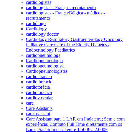
cardiologistas
cardiologistas - França - recrutamento
cardiologistas - França/Bélgica - médicos -
recrutamento
cardiólogo
Cardiology
cardiology doctor
Cardiology Respiratory Gastroenterology Oncology
Palliative Care Care of the Elderly Diabetes /
Endocrinology Paediatrics
cardiopneumologa
Cardiopneumologia
cardiopneumologista
Cardiopneumologistas
cardiotaracico
cardiothoracic
cardiotorácia
cardiotoracica
cardiovascular
care
Care Asistants
care assistant
Care Assistant para 1 LAR em Inglaterra; Sem e com
experiência; Contrato Full Time diretamente com os
Lares; Salário mensal entre 1.500£ a 2.000£