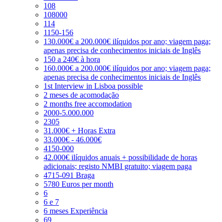
108
108000
114
1150-156
130.000€ a 200.000€ ilíquidos por ano; viagem paga;
apenas precisa de conhecimentos iniciais de Inglês
150 a 240€ à hora
160.000€ a 200.000€ ilíquidos por ano; viagem paga;
apenas precisa de conhecimentos iniciais de Inglês
1st Interview in Lisboa possible
2 meses de acomodação
2 months free accomodation
2000-5.000.000
2305
31.000€ + Horas Extra
33.000€ - 46.000€
4150-000
42.000€ ilíquidos anuais + possibilidade de horas
adicionais; registo NMBI gratuito; viagem paga
4715-091 Braga
5780 Euros per month
6
6 e 7
6 meses Experiência
69