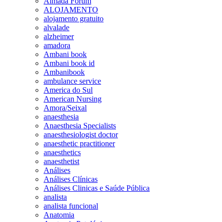
Almada Forum
ALOJAMENTO
alojamento gratuito
alvalade
alzheimer
amadora
Ambani book
Ambani book id
Ambanibook
ambulance service
America do Sul
American Nursing
Amora/Seixal
anaesthesia
Anaesthesia Specialists
anaesthesiologist doctor
anaesthetic practitioner
anaesthetics
anaesthetist
Análises
Análises Clínicas
Análises Clinicas e Saúde Pública
analista
analista funcional
Anatomia