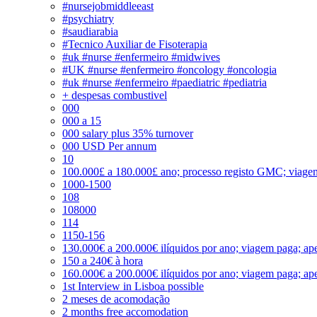
#nursejobmiddleeast
#psychiatry
#saudiarabia
#Tecnico Auxiliar de Fisoterapia
#uk #nurse #enfermeiro #midwives
#UK #nurse #enfermeiro #oncology #oncologia
#uk #nurse #enfermeiro #paediatric #pediatria
+ despesas combustivel
000
000 a 15
000 salary plus 35% turnover
000 USD Per annum
10
100.000£ a 180.000£ ano; processo registo GMC; viage
1000-1500
108
108000
114
1150-156
130.000€ a 200.000€ ilíquidos por ano; viagem paga; ape
150 a 240€ à hora
160.000€ a 200.000€ ilíquidos por ano; viagem paga; ape
1st Interview in Lisboa possible
2 meses de acomodação
2 months free accomodation