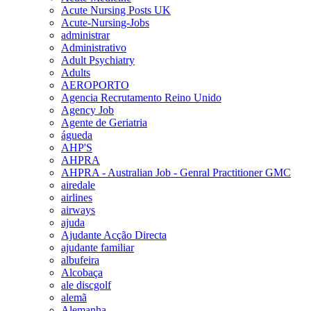
Acute Nursing Posts UK
Acute-Nursing-Jobs
administrar
Administrativo
Adult Psychiatry
Adults
AEROPORTO
Agencia Recrutamento Reino Unido
Agency Job
Agente de Geriatria
águeda
AHP'S
AHPRA
AHPRA - Australian Job - Genral Practitioner GMC
airedale
airlines
airways
ajuda
Ajudante Acção Directa
ajudante familiar
albufeira
Alcobaça
ale discgolf
alemã
Alemanha