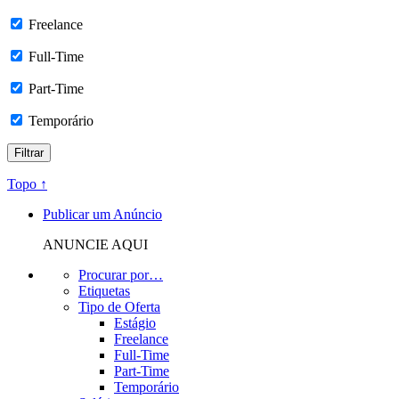
Freelance
Full-Time
Part-Time
Temporário
Topo ↑
Publicar um Anúncio
ANUNCIE AQUI
Procurar por…
Etiquetas
Tipo de Oferta
Estágio
Freelance
Full-Time
Part-Time
Temporário