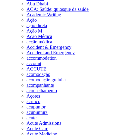
Abu Dhabi
ACA; Saúde; quiosque da saúde
Academic Writing
Ação
ação direta
Ação M
Ação Médica
acção médica
Accident & Emergency
Accident and Emergency
accommodation
account
ACCUTE
acomodação
acomodação gratuita
acompanhante
aconselhamento
Açores
acrilico
acupuntor
acupuntura
acute
Acute Admissions
Acute Care
Acute Medicine