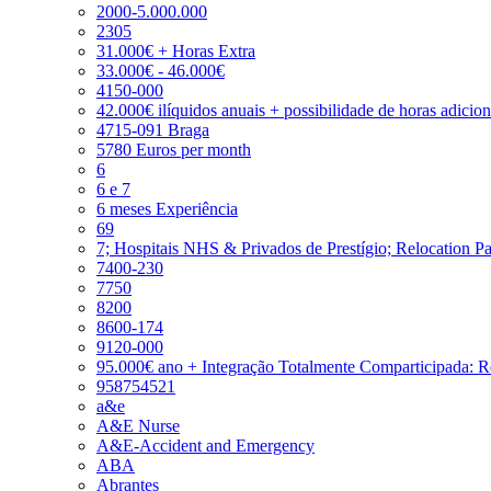
2000-5.000.000
2305
31.000€ + Horas Extra
33.000€ - 46.000€
4150-000
42.000€ ilíquidos anuais + possibilidade de horas adicio
4715-091 Braga
5780 Euros per month
6
6 e 7
6 meses Experiência
69
7; Hospitais NHS & Privados de Prestígio; Relocation P
7400-230
7750
8200
8600-174
9120-000
95.000€ ano + Integração Totalmente Comparticipada: 
958754521
a&e
A&E Nurse
A&E-Accident and Emergency
ABA
Abrantes