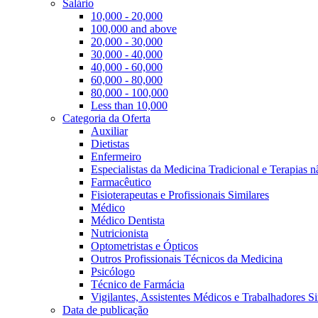
Salário
10,000 - 20,000
100,000 and above
20,000 - 30,000
30,000 - 40,000
40,000 - 60,000
60,000 - 80,000
80,000 - 100,000
Less than 10,000
Categoria da Oferta
Auxiliar
Dietistas
Enfermeiro
Especialistas da Medicina Tradicional e Terapias 
Farmacêutico
Fisioterapeutas e Profissionais Similares
Médico
Médico Dentista
Nutricionista
Optometristas e Ópticos
Outros Profissionais Técnicos da Medicina
Psicólogo
Técnico de Farmácia
Vigilantes, Assistentes Médicos e Trabalhadores Si
Data de publicação