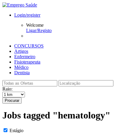
Login/register
Welcome
Ligar/Registo
CONCURSOS
Artigos
Enfermeiro
Fisioterapeuta
Médico
Dentista
Raio:
Procurar
Jobs tagged "hematology"
Estágio