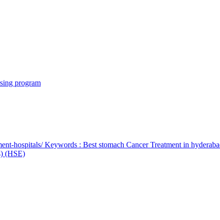
rsing program
ent-hospitals/ Keywords : Best stomach Cancer Treatment in hyderab
bs) (HSE)