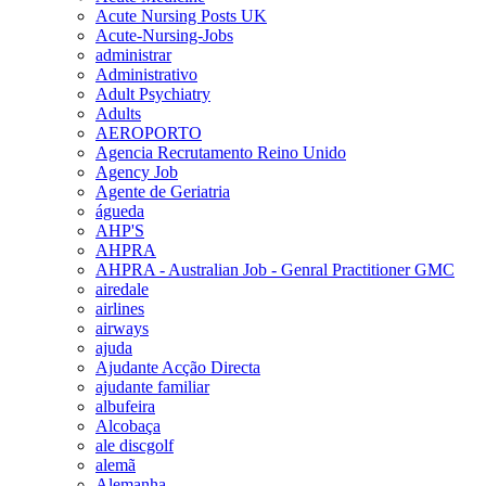
Acute Nursing Posts UK
Acute-Nursing-Jobs
administrar
Administrativo
Adult Psychiatry
Adults
AEROPORTO
Agencia Recrutamento Reino Unido
Agency Job
Agente de Geriatria
águeda
AHP'S
AHPRA
AHPRA - Australian Job - Genral Practitioner GMC
airedale
airlines
airways
ajuda
Ajudante Acção Directa
ajudante familiar
albufeira
Alcobaça
ale discgolf
alemã
Alemanha