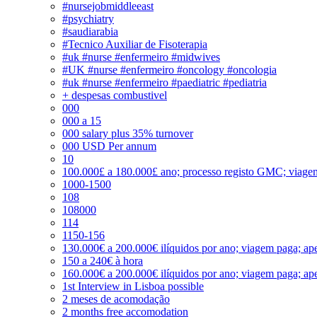
#nursejobmiddleeast
#psychiatry
#saudiarabia
#Tecnico Auxiliar de Fisoterapia
#uk #nurse #enfermeiro #midwives
#UK #nurse #enfermeiro #oncology #oncologia
#uk #nurse #enfermeiro #paediatric #pediatria
+ despesas combustivel
000
000 a 15
000 salary plus 35% turnover
000 USD Per annum
10
100.000£ a 180.000£ ano; processo registo GMC; viage
1000-1500
108
108000
114
1150-156
130.000€ a 200.000€ ilíquidos por ano; viagem paga; ape
150 a 240€ à hora
160.000€ a 200.000€ ilíquidos por ano; viagem paga; ape
1st Interview in Lisboa possible
2 meses de acomodação
2 months free accomodation