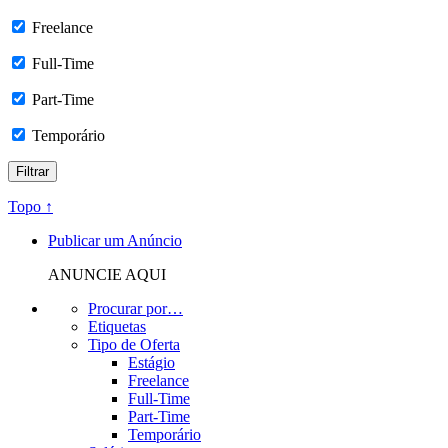
Freelance
Full-Time
Part-Time
Temporário
Topo ↑
Publicar um Anúncio
ANUNCIE AQUI
Procurar por…
Etiquetas
Tipo de Oferta
Estágio
Freelance
Full-Time
Part-Time
Temporário