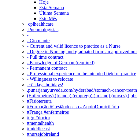
Hoje
Esta Semana
Última Semana
Este Mês
‎ cplhealthcare‬
Pneumologistas
-
- Circulante
- Current and valid licence to practice as a Nurse
- Degree in Nursing and graduated from an approved nu
- Full time contract
- Knowledge of German (required)
- Permanent contract
- Professional experience in the intended field of practice
- Willingness to relocate
. 61 days holidays!
.punarjanayurveda.com/hyderabad/stomach-cancer-treatm
(Enfermeiros) (Irlanda) (emprego) (Ireland) (nurses) (jo
#Fisiotereuta
#Formação #Gestãodecaso #ApoioDomiciliário
#França #enfermeiros
#gp #doctor
#mentalhealth
#middleeast
#nursejobireland