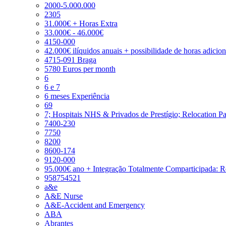
2000-5.000.000
2305
31.000€ + Horas Extra
33.000€ - 46.000€
4150-000
42.000€ ilíquidos anuais + possibilidade de horas adicio
4715-091 Braga
5780 Euros per month
6
6 e 7
6 meses Experiência
69
7; Hospitais NHS & Privados de Prestígio; Relocation P
7400-230
7750
8200
8600-174
9120-000
95.000€ ano + Integração Totalmente Comparticipada: 
958754521
a&e
A&E Nurse
A&E-Accident and Emergency
ABA
Abrantes