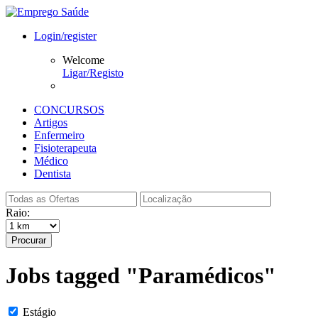
Login/register
Welcome
Ligar/Registo
CONCURSOS
Artigos
Enfermeiro
Fisioterapeuta
Médico
Dentista
Raio:
Procurar
Jobs tagged "Paramédicos"
Estágio