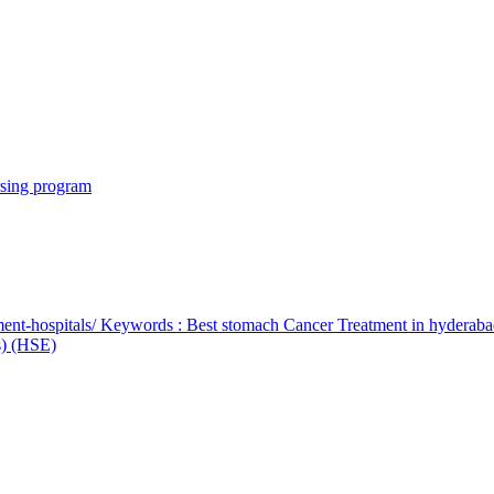
rsing program
ent-hospitals/ Keywords : Best stomach Cancer Treatment in hyderab
bs) (HSE)