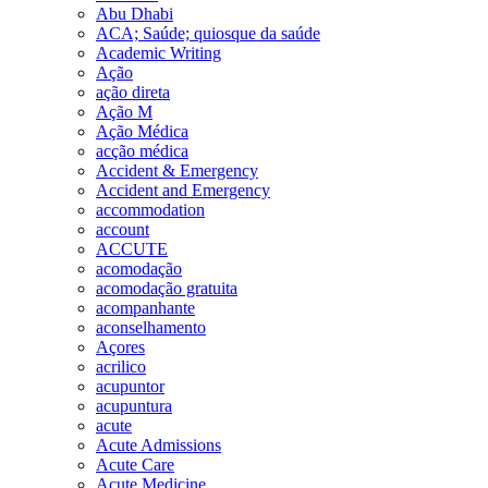
Abu Dhabi
ACA; Saúde; quiosque da saúde
Academic Writing
Ação
ação direta
Ação M
Ação Médica
acção médica
Accident & Emergency
Accident and Emergency
accommodation
account
ACCUTE
acomodação
acomodação gratuita
acompanhante
aconselhamento
Açores
acrilico
acupuntor
acupuntura
acute
Acute Admissions
Acute Care
Acute Medicine