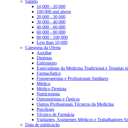
Salário
10,000 - 20,000
100,000 and above
20,000 - 30,000
30,000 - 40,000
40,000 - 60,000
60,000 - 80,000
80,000 - 100,000
Less than 10,000
Categoria da Oferta
Auxiliar
Dietistas
Enfermeiro
Especialistas da Medicina Tradicional e Terapias 
Farmacêutico
Fisioterapeutas e Profissionais Similares
Médico
Médico Dentista
Nutricionista
Optometristas e Ópticos
Outros Profissionais Técnicos da Medicina
Psicólogo
Técnico de Farmácia
Vigilantes, Assistentes Médicos e Trabalhadores Si
Data de publicação