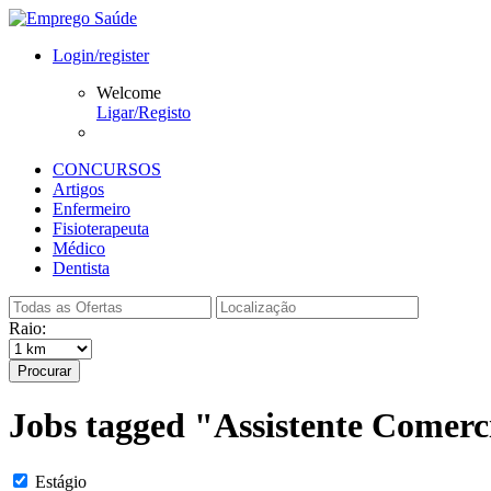
Login/register
Welcome
Ligar/Registo
CONCURSOS
Artigos
Enfermeiro
Fisioterapeuta
Médico
Dentista
Raio:
Procurar
Jobs tagged "Assistente Comerc
Estágio