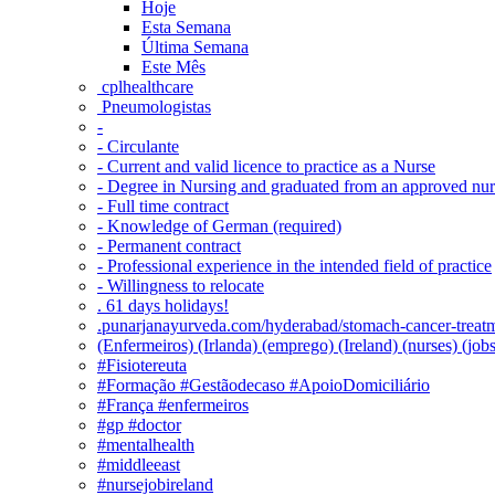
Hoje
Esta Semana
Última Semana
Este Mês
‎ cplhealthcare‬
Pneumologistas
-
- Circulante
- Current and valid licence to practice as a Nurse
- Degree in Nursing and graduated from an approved nu
- Full time contract
- Knowledge of German (required)
- Permanent contract
- Professional experience in the intended field of practice
- Willingness to relocate
. 61 days holidays!
.punarjanayurveda.com/hyderabad/stomach-cancer-treatm
(Enfermeiros) (Irlanda) (emprego) (Ireland) (nurses) (jo
#Fisiotereuta
#Formação #Gestãodecaso #ApoioDomiciliário
#França #enfermeiros
#gp #doctor
#mentalhealth
#middleeast
#nursejobireland