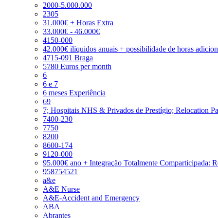
2000-5.000.000
2305
31.000€ + Horas Extra
33.000€ - 46.000€
4150-000
42.000€ ilíquidos anuais + possibilidade de horas adicio
4715-091 Braga
5780 Euros per month
6
6 e 7
6 meses Experiência
69
7; Hospitais NHS & Privados de Prestígio; Relocation P
7400-230
7750
8200
8600-174
9120-000
95.000€ ano + Integração Totalmente Comparticipada: 
958754521
a&e
A&E Nurse
A&E-Accident and Emergency
ABA
Abrantes