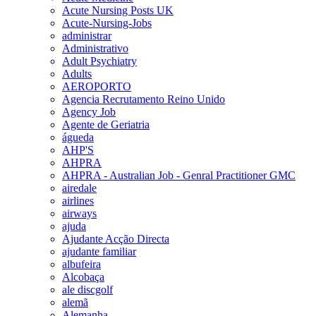
Acute Nursing Posts UK
Acute-Nursing-Jobs
administrar
Administrativo
Adult Psychiatry
Adults
AEROPORTO
Agencia Recrutamento Reino Unido
Agency Job
Agente de Geriatria
águeda
AHP'S
AHPRA
AHPRA - Australian Job - Genral Practitioner GMC
airedale
airlines
airways
ajuda
Ajudante Acção Directa
ajudante familiar
albufeira
Alcobaça
ale discgolf
alemã
Alemanha