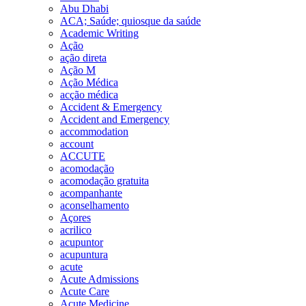
Abu Dhabi
ACA; Saúde; quiosque da saúde
Academic Writing
Ação
ação direta
Ação M
Ação Médica
acção médica
Accident & Emergency
Accident and Emergency
accommodation
account
ACCUTE
acomodação
acomodação gratuita
acompanhante
aconselhamento
Açores
acrilico
acupuntor
acupuntura
acute
Acute Admissions
Acute Care
Acute Medicine