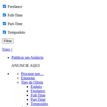
Freelance
Full-Time
Part-Time
Temporário
Topo ↑
Publicar um Anúncio
ANUNCIE AQUI
Procurar por…
Etiquetas
Tipo de Oferta
Estágio
Freelance
Full-Time
Part-Time
Temporário