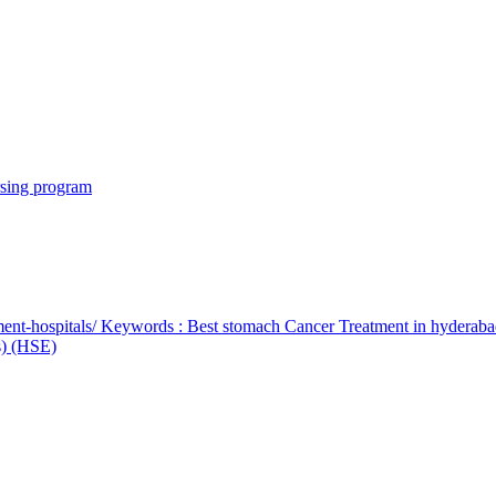
rsing program
ent-hospitals/ Keywords : Best stomach Cancer Treatment in hyderab
bs) (HSE)