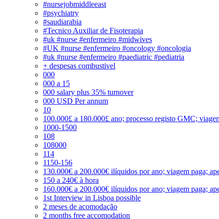
#nursejobmiddleeast
#psychiatry
#saudiarabia
#Tecnico Auxiliar de Fisoterapia
#uk #nurse #enfermeiro #midwives
#UK #nurse #enfermeiro #oncology #oncologia
#uk #nurse #enfermeiro #paediatric #pediatria
+ despesas combustivel
000
000 a 15
000 salary plus 35% turnover
000 USD Per annum
10
100.000£ a 180.000£ ano; processo registo GMC; viage
1000-1500
108
108000
114
1150-156
130.000€ a 200.000€ ilíquidos por ano; viagem paga; ape
150 a 240€ à hora
160.000€ a 200.000€ ilíquidos por ano; viagem paga; ape
1st Interview in Lisboa possible
2 meses de acomodação
2 months free accomodation