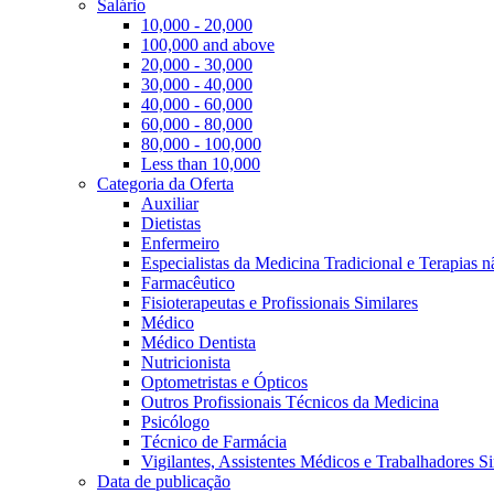
Salário
10,000 - 20,000
100,000 and above
20,000 - 30,000
30,000 - 40,000
40,000 - 60,000
60,000 - 80,000
80,000 - 100,000
Less than 10,000
Categoria da Oferta
Auxiliar
Dietistas
Enfermeiro
Especialistas da Medicina Tradicional e Terapias 
Farmacêutico
Fisioterapeutas e Profissionais Similares
Médico
Médico Dentista
Nutricionista
Optometristas e Ópticos
Outros Profissionais Técnicos da Medicina
Psicólogo
Técnico de Farmácia
Vigilantes, Assistentes Médicos e Trabalhadores Si
Data de publicação