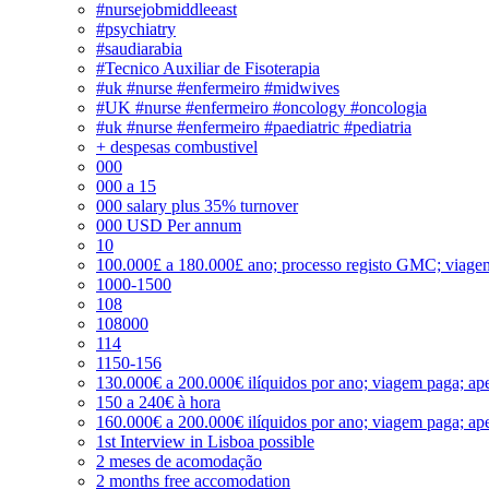
#nursejobmiddleeast
#psychiatry
#saudiarabia
#Tecnico Auxiliar de Fisoterapia
#uk #nurse #enfermeiro #midwives
#UK #nurse #enfermeiro #oncology #oncologia
#uk #nurse #enfermeiro #paediatric #pediatria
+ despesas combustivel
000
000 a 15
000 salary plus 35% turnover
000 USD Per annum
10
100.000£ a 180.000£ ano; processo registo GMC; viage
1000-1500
108
108000
114
1150-156
130.000€ a 200.000€ ilíquidos por ano; viagem paga; ape
150 a 240€ à hora
160.000€ a 200.000€ ilíquidos por ano; viagem paga; ape
1st Interview in Lisboa possible
2 meses de acomodação
2 months free accomodation