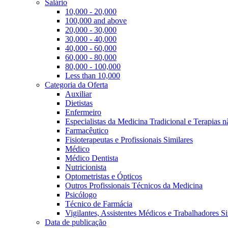
Salário
10,000 - 20,000
100,000 and above
20,000 - 30,000
30,000 - 40,000
40,000 - 60,000
60,000 - 80,000
80,000 - 100,000
Less than 10,000
Categoria da Oferta
Auxiliar
Dietistas
Enfermeiro
Especialistas da Medicina Tradicional e Terapias 
Farmacêutico
Fisioterapeutas e Profissionais Similares
Médico
Médico Dentista
Nutricionista
Optometristas e Ópticos
Outros Profissionais Técnicos da Medicina
Psicólogo
Técnico de Farmácia
Vigilantes, Assistentes Médicos e Trabalhadores Si
Data de publicação