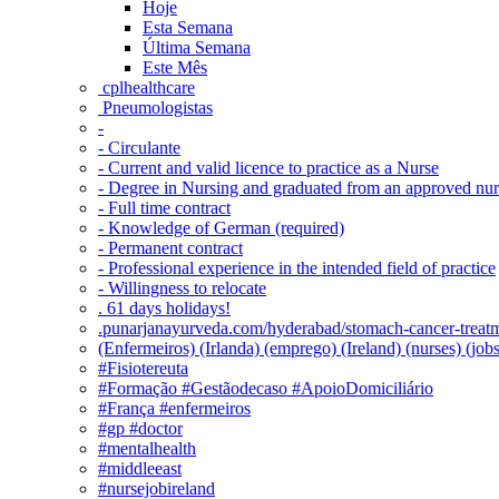
Hoje
Esta Semana
Última Semana
Este Mês
‎ cplhealthcare‬
Pneumologistas
-
- Circulante
- Current and valid licence to practice as a Nurse
- Degree in Nursing and graduated from an approved nu
- Full time contract
- Knowledge of German (required)
- Permanent contract
- Professional experience in the intended field of practice
- Willingness to relocate
. 61 days holidays!
.punarjanayurveda.com/hyderabad/stomach-cancer-treatm
(Enfermeiros) (Irlanda) (emprego) (Ireland) (nurses) (jo
#Fisiotereuta
#Formação #Gestãodecaso #ApoioDomiciliário
#França #enfermeiros
#gp #doctor
#mentalhealth
#middleeast
#nursejobireland