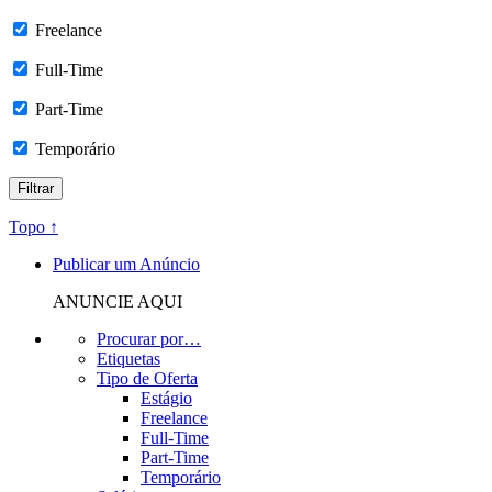
Freelance
Full-Time
Part-Time
Temporário
Topo ↑
Publicar um Anúncio
ANUNCIE AQUI
Procurar por…
Etiquetas
Tipo de Oferta
Estágio
Freelance
Full-Time
Part-Time
Temporário