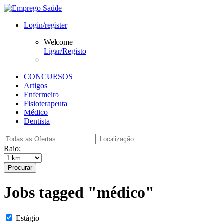
Login/register
Welcome
Ligar/Registo
CONCURSOS
Artigos
Enfermeiro
Fisioterapeuta
Médico
Dentista
Raio:
Procurar
Jobs tagged "médico"
Estágio