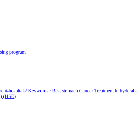
rsing program
ent-hospitals/ Keywords : Best stomach Cancer Treatment in hyderab
bs) (HSE)