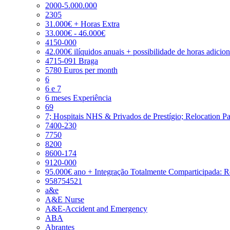
2000-5.000.000
2305
31.000€ + Horas Extra
33.000€ - 46.000€
4150-000
42.000€ ilíquidos anuais + possibilidade de horas adicio
4715-091 Braga
5780 Euros per month
6
6 e 7
6 meses Experiência
69
7; Hospitais NHS & Privados de Prestígio; Relocation P
7400-230
7750
8200
8600-174
9120-000
95.000€ ano + Integração Totalmente Comparticipada: 
958754521
a&e
A&E Nurse
A&E-Accident and Emergency
ABA
Abrantes