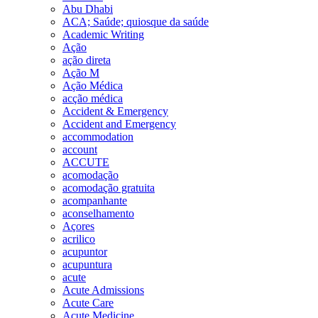
Abu Dhabi
ACA; Saúde; quiosque da saúde
Academic Writing
Ação
ação direta
Ação M
Ação Médica
acção médica
Accident & Emergency
Accident and Emergency
accommodation
account
ACCUTE
acomodação
acomodação gratuita
acompanhante
aconselhamento
Açores
acrilico
acupuntor
acupuntura
acute
Acute Admissions
Acute Care
Acute Medicine