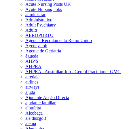
Acute Nursing Posts UK
Acute-Nursing-Jobs
administrar
Administrativo
Adult Psychiatry
Adults
AEROPORTO
Agencia Recrutamento Reino Unido
Agency Job
Agente de Geriatria
águeda
AHP'S
AHPRA
AHPRA - Australian Job - Genral Practitioner GMC
airedale
airlines
airways
ajuda
Ajudante Acção Directa
ajudante familiar
albufeira
Alcobaça
ale discgolf
alemã
Alemanha