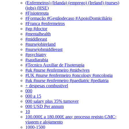
(Enfermeiros) (Irlanda) (emprego) (Ireland) (nurses)
(jobs) (HSE)
#Fisiotereuta
#Formação #Gestãodecaso #ApoioDomiciliário
#França #enfermeiros
#gp #doctor
#mentalhealth
#middleeast
#nursejobireland
#nursejobmiddleeast
#psychiatry
#saudiarabia
#Tecnico Auxiliar de Fisoterapia
#uk #nurse #enfermeiro #midwives
#UK #nurse #enfermeiro #oncology #oncologia
#uk #nurse #enfermeiro #paediatric #pediatria
+ despesas combustivel
000
000 a 15
000 salary plus 35% turnover
000 USD Per annum
10
100.000£ a 180.000£ ano; processo registo GMC;
viagem e alojamento
1000-1500