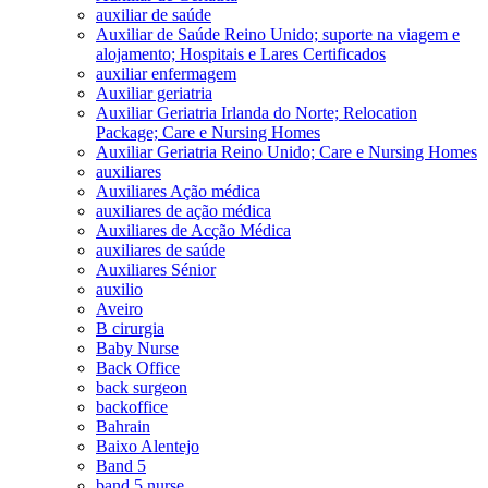
auxiliar de saúde
Auxiliar de Saúde Reino Unido; suporte na viagem e
alojamento; Hospitais e Lares Certificados
auxiliar enfermagem
Auxiliar geriatria
Auxiliar Geriatria Irlanda do Norte; Relocation
Package; Care e Nursing Homes
Auxiliar Geriatria Reino Unido; Care e Nursing Homes
auxiliares
Auxiliares Ação médica
auxiliares de ação médica
Auxiliares de Acção Médica
auxiliares de saúde
Auxiliares Sénior
auxilio
Aveiro
B cirurgia
Baby Nurse
Back Office
back surgeon
backoffice
Bahrain
Baixo Alentejo
Band 5
band 5 nurse