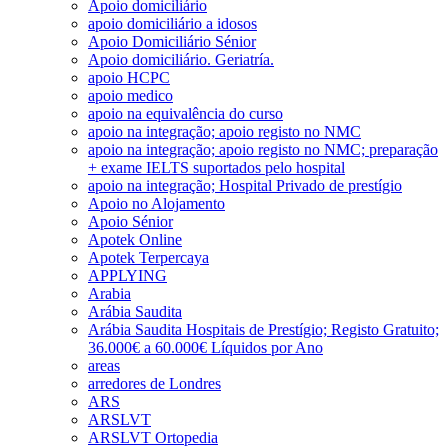
Apoio domiciliário
apoio domiciliário a idosos
Apoio Domiciliário Sénior
Apoio domiciliário. Geriatría.
apoio HCPC
apoio medico
apoio na equivalência do curso
apoio na integração; apoio registo no NMC
apoio na integração; apoio registo no NMC; preparação
+ exame IELTS suportados pelo hospital
apoio na integração; Hospital Privado de prestígio
Apoio no Alojamento
Apoio Sénior
Apotek Online
Apotek Terpercaya
APPLYING
Arabia
Arábia Saudita
Arábia Saudita Hospitais de Prestígio; Registo Gratuito;
36.000€ a 60.000€ Líquidos por Ano
areas
arredores de Londres
ARS
ARSLVT
ARSLVT Ortopedia