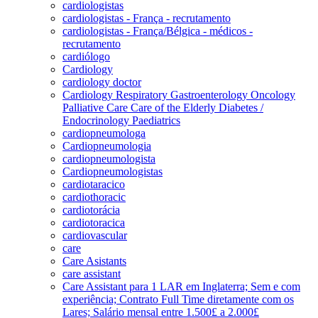
cardiologistas
cardiologistas - França - recrutamento
cardiologistas - França/Bélgica - médicos -
recrutamento
cardiólogo
Cardiology
cardiology doctor
Cardiology Respiratory Gastroenterology Oncology
Palliative Care Care of the Elderly Diabetes /
Endocrinology Paediatrics
cardiopneumologa
Cardiopneumologia
cardiopneumologista
Cardiopneumologistas
cardiotaracico
cardiothoracic
cardiotorácia
cardiotoracica
cardiovascular
care
Care Asistants
care assistant
Care Assistant para 1 LAR em Inglaterra; Sem e com
experiência; Contrato Full Time diretamente com os
Lares; Salário mensal entre 1.500£ a 2.000£