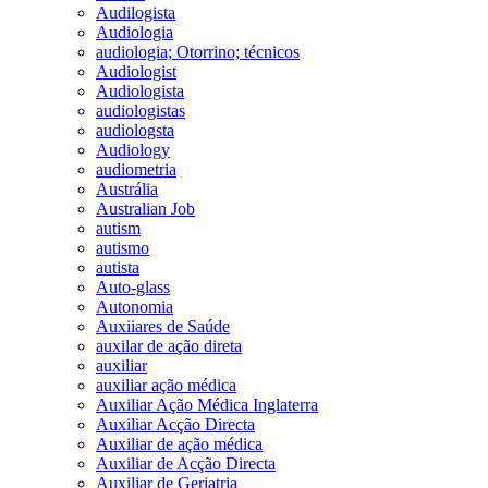
Audilogista
Audiologia
audiologia; Otorrino; técnicos
Audiologist
Audiologista
audiologistas
audiologsta
Audiology
audiometria
Austrália
Australian Job
autism
autismo
autista
Auto-glass
Autonomia
Auxiiares de Saúde
auxilar de ação direta
auxiliar
auxiliar ação médica
Auxiliar Ação Médica Inglaterra
Auxiliar Acção Directa
Auxiliar de ação médica
Auxiliar de Acção Directa
Auxiliar de Geriatria