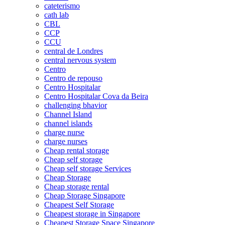
cateterismo
cath lab
CBL
CCP
CCU
central de Londres
central nervous system
Centro
Centro de repouso
Centro Hospitalar
Centro Hospitalar Cova da Beira
challenging bhavior
Channel Island
channel islands
charge nurse
charge nurses
Cheap rental storage
Cheap self storage
Cheap self storage Services
Cheap Storage
Cheap storage rental
Cheap Storage Singapore
Cheapest Self Storage
Cheapest storage in Singapore
Cheapest Storage Space Singapore