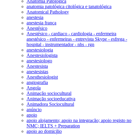
Anatomia Patológica
anatomia patológica citológica e tanatológica
Anatomical Pathology
anestesia
anestesia frança
Anestésico
Anestésico - cardiaco - cardiologia - enfermeira
anestésico - enfermeiras - entrevista Skype - esfrega -
hospital - instrumentador - nhs - rgn
anestesiologia
Anestesiologista
anestesiologo
Anestesista
anestesistas
Anesthesiologist
angiografia
Angola
Animação sociocultural
Animação socioeducativa
Animadora Sociocultural
anúncio
apoio
apoio alojamento; apoio na integração; apoio registo no
NMC; IELTS + Preparation
apoio ao domicilio