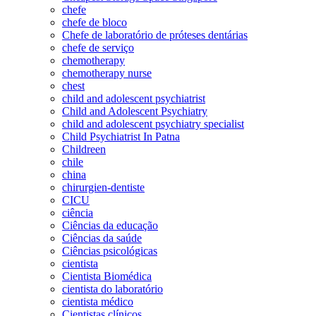
chefe
chefe de bloco
Chefe de laboratório de próteses dentárias
chefe de serviço
chemotherapy
chemotherapy nurse
chest
child and adolescent psychiatrist
Child and Adolescent Psychiatry
child and adolescent psychiatry specialist
Child Psychiatrist In Patna
Childreen
chile
china
chirurgien-dentiste
CICU
ciência
Ciências da educação
Ciências da saúde
Ciências psicológicas
cientista
Cientista Biomédica
cientista do laboratório
cientista médico
Cientistas clínicos