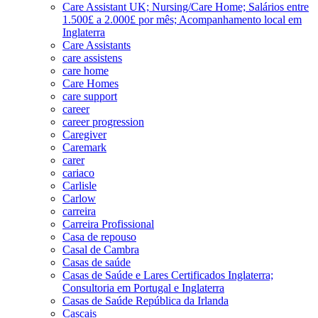
Care Assistant UK; Nursing/Care Home; Salários entre
1.500£ a 2.000£ por mês; Acompanhamento local em
Inglaterra
Care Assistants
care assistens
care home
Care Homes
care support
career
career progression
Caregiver
Caremark
carer
cariaco
Carlisle
Carlow
carreira
Carreira Profissional
Casa de repouso
Casal de Cambra
Casas de saúde
Casas de Saúde e Lares Certificados Inglaterra;
Consultoria em Portugal e Inglaterra
Casas de Saúde República da Irlanda
Cascais