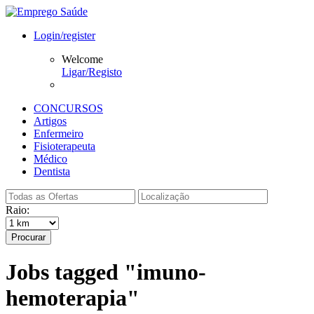
Login/register
Welcome
Ligar/Registo
CONCURSOS
Artigos
Enfermeiro
Fisioterapeuta
Médico
Dentista
Raio:
Procurar
Jobs tagged "imuno-
hemoterapia"