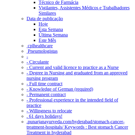
Técnico de Farmácia
Vigilantes, Assistentes Médicos e Trabalhadores
Similares
Data de publicação
Hoje
Esta Semana
Última Semana
Este Mês
‎ cplhealthcare‬
Pneumologistas
-
- Circulante
- Current and valid licence to practice as a Nurse
- Degree in Nursing and graduated from an approved
nursing program
- Full time contract
- Knowledge of German (required)
- Permanent contract
- Professional experience in the intended field of
practice
- Willingness to relocate
. 61 days holidays!
.punarjanayurveda.com/hyderabad/stomach-cancer-
treatment-hospitals/ Keywords : Best stomach Cancer
Treatment in hyderabad