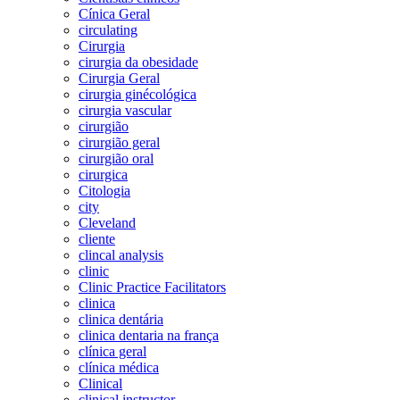
Cínica Geral
circulating
Cirurgia
cirurgia da obesidade
Cirurgia Geral
cirurgia ginécológica
cirurgia vascular
cirurgião
cirurgião geral
cirurgião oral
cirurgica
Citologia
city
Cleveland
cliente
clincal analysis
clinic
Clinic Practice Facilitators
clinica
clinica dentária
clinica dentaria na frança
clínica geral
clínica médica
Clinical
clinical instructor