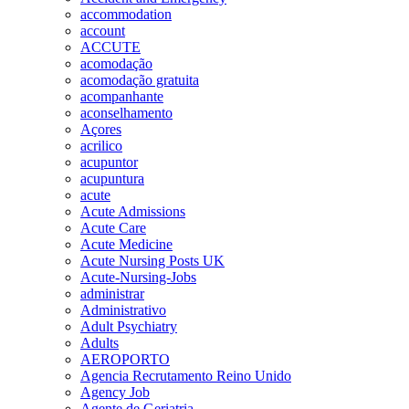
accommodation
account
ACCUTE
acomodação
acomodação gratuita
acompanhante
aconselhamento
Açores
acrilico
acupuntor
acupuntura
acute
Acute Admissions
Acute Care
Acute Medicine
Acute Nursing Posts UK
Acute-Nursing-Jobs
administrar
Administrativo
Adult Psychiatry
Adults
AEROPORTO
Agencia Recrutamento Reino Unido
Agency Job
Agente de Geriatria