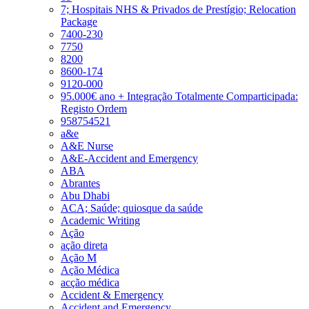
7; Hospitais NHS & Privados de Prestígio; Relocation
Package
7400-230
7750
8200
8600-174
9120-000
95.000€ ano + Integração Totalmente Comparticipada:
Registo Ordem
958754521
a&e
A&E Nurse
A&E-Accident and Emergency
ABA
Abrantes
Abu Dhabi
ACA; Saúde; quiosque da saúde
Academic Writing
Ação
ação direta
Ação M
Ação Médica
acção médica
Accident & Emergency
Accident and Emergency