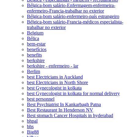
Bélgica-bom salário-Enfermagem-enfermeira-
enfermeiro-Francia-trabalhar no exterior
Bélgica-bom salário-enfermeiro-país estrangeiro
Bélgica-bom salário-Francia-médicos especialista-
trabalhar no exterior
Belgium
Bélica
bem-estar
benefícios
benefits
berkshire
berkshire - enfermeiro - lar
Berlim
best Electricians in Auckland
best Electricians in North Shore
best Gynecologist in kolkata
best Gynecologist in kolkata for normal delivery
best personnel
Best Psychiatrist In Kankarbagh Patna
Best Restaurant In Henderson NV
Best stomach Cancer Hospitals in hyderabad
bhpal
bhs
Big88