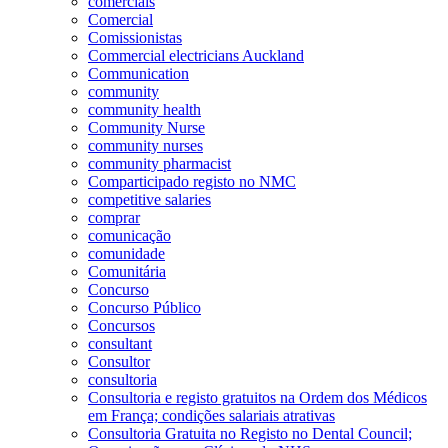
comerciais
Comercial
Comissionistas
Commercial electricians Auckland
Communication
community
community health
Community Nurse
community nurses
community pharmacist
Comparticipado registo no NMC
competitive salaries
comprar
comunicação
comunidade
Comunitária
Concurso
Concurso Público
Concursos
consultant
Consultor
consultoria
Consultoria e registo gratuitos na Ordem dos Médicos
em França; condições salariais atrativas
Consultoria Gratuita no Registo no Dental Council;