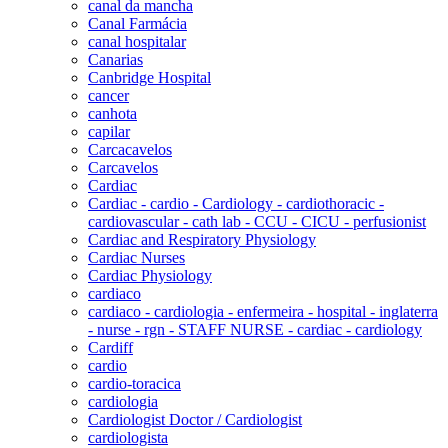
canal da mancha
Canal Farmácia
canal hospitalar
Canarias
Canbridge Hospital
cancer
canhota
capilar
Carcacavelos
Carcavelos
Cardiac
Cardiac - cardio - Cardiology - cardiothoracic -
cardiovascular - cath lab - CCU - CICU - perfusionist
Cardiac and Respiratory Physiology
Cardiac Nurses
Cardiac Physiology
cardiaco
cardiaco - cardiologia - enfermeira - hospital - inglaterra
- nurse - rgn - STAFF NURSE - cardiac - cardiology
Cardiff
cardio
cardio-toracica
cardiologia
Cardiologist Doctor / Cardiologist
cardiologista