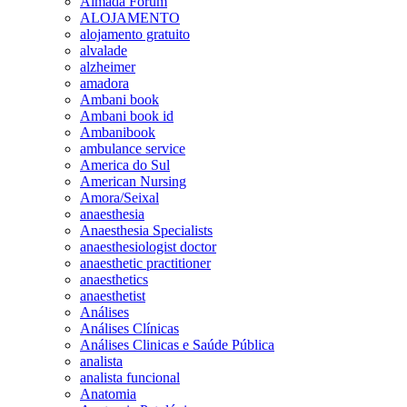
Almada Forum
ALOJAMENTO
alojamento gratuito
alvalade
alzheimer
amadora
Ambani book
Ambani book id
Ambanibook
ambulance service
America do Sul
American Nursing
Amora/Seixal
anaesthesia
Anaesthesia Specialists
anaesthesiologist doctor
anaesthetic practitioner
anaesthetics
anaesthetist
Análises
Análises Clínicas
Análises Clinicas e Saúde Pública
analista
analista funcional
Anatomia