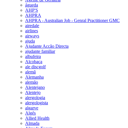
águeda
AHP'S
AHPRA
AHPRA - Australian Job - Genral Practitioner GMC
airedale
airlines
airways
ajuda
Ajudante Acção Directa
ajudante familiar
albufeira
Alcobaça
ale discgolf
alemã
Alemanha
alemão
Alentejano
Alentejo
alergologia
alergologista
algarve
Algés
Allied Health
Almada