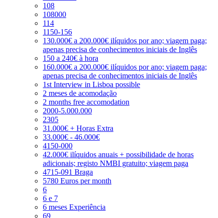
108
108000
114
1150-156
130.000€ a 200.000€ ilíquidos por ano; viagem paga;
apenas precisa de conhecimentos iniciais de Inglês
150 a 240€ à hora
160.000€ a 200.000€ ilíquidos por ano; viagem paga;
apenas precisa de conhecimentos iniciais de Inglês
1st Interview in Lisboa possible
2 meses de acomodação
2 months free accomodation
2000-5.000.000
2305
31.000€ + Horas Extra
33.000€ - 46.000€
4150-000
42.000€ ilíquidos anuais + possibilidade de horas
adicionais; registo NMBI gratuito; viagem paga
4715-091 Braga
5780 Euros per month
6
6 e 7
6 meses Experiência
69