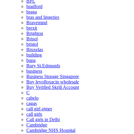
BPL
bradford
braga
bras and lingeries
Bravemind
brexit
Brighton
Brisol
bristol
Bruxelas
building
bupa
Bury St.Edmunds
business
Business Storage Singapore
Buy levofloxacin wholesale
Buy Verified Skrill Account
C
cabelo
cagas
call girl ajmer
call girls
Call girls in Delhi
Cambridge
Cambridge NHS Hospital