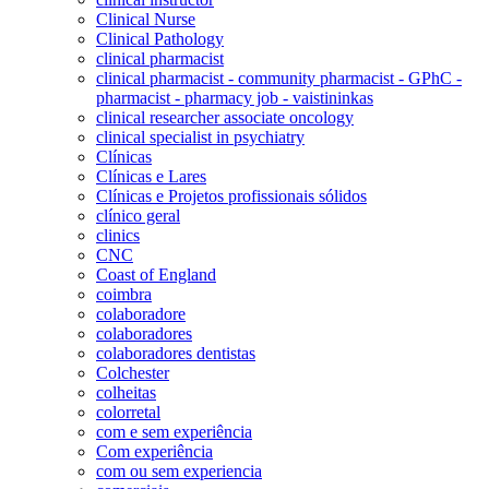
Clinical Nurse
Clinical Pathology
clinical pharmacist
clinical pharmacist - community pharmacist - GPhC -
pharmacist - pharmacy job - vaistininkas
clinical researcher associate oncology
clinical specialist in psychiatry
Clínicas
Clínicas e Lares
Clínicas e Projetos profissionais sólidos
clínico geral
clinics
CNC
Coast of England
coimbra
colaboradore
colaboradores
colaboradores dentistas
Colchester
colheitas
colorretal
com e sem experiência
Com experiência
com ou sem experiencia