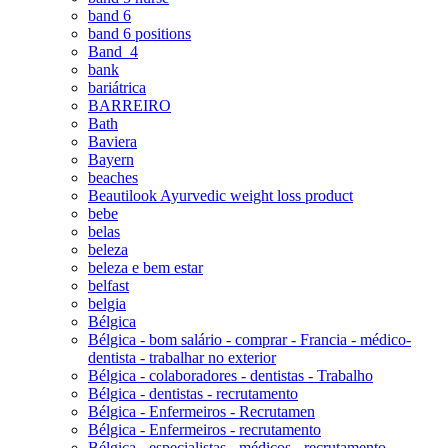
band 6
band 6 positions
Band_4
bank
bariátrica
BARREIRO
Bath
Baviera
Bayern
beaches
Beautilook Ayurvedic weight loss product
bebe
belas
beleza
beleza e bem estar
belfast
belgia
Bélgica
Bélgica - bom salário - comprar - Francia - médico-
dentista - trabalhar no exterior
Bélgica - colaboradores - dentistas - Trabalho
Bélgica - dentistas - recrutamento
Bélgica - Enfermeiros - Recrutamen
Bélgica - Enfermeiros - recrutamento
Bélgica - especialistas - médicos - recrutamento