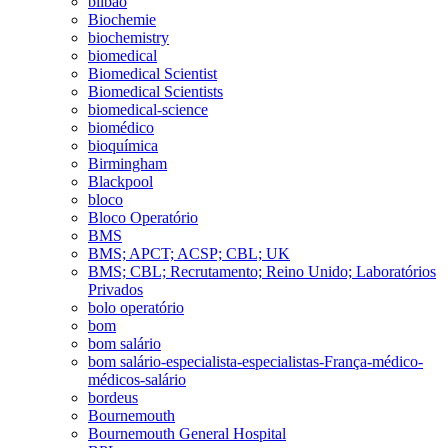
bilbao
Biochemie
biochemistry
biomedical
Biomedical Scientist
Biomedical Scientists
biomedical-science
biomédico
bioquímica
Birmingham
Blackpool
bloco
Bloco Operatório
BMS
BMS; APCT; ACSP; CBL; UK
BMS; CBL; Recrutamento; Reino Unido; Laboratórios
Privados
bolo operatório
bom
bom salário
bom salário-especialista-especialistas-França-médico-
médicos-salário
bordeus
Bournemouth
Bournemouth General Hospital