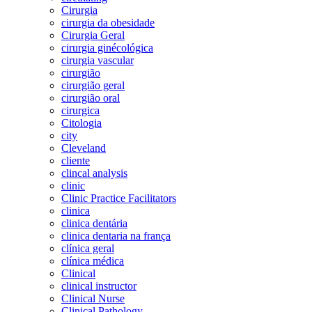
Cirurgia
cirurgia da obesidade
Cirurgia Geral
cirurgia ginécológica
cirurgia vascular
cirurgião
cirurgião geral
cirurgião oral
cirurgica
Citologia
city
Cleveland
cliente
clincal analysis
clinic
Clinic Practice Facilitators
clinica
clinica dentária
clinica dentaria na frança
clínica geral
clínica médica
Clinical
clinical instructor
Clinical Nurse
Clinical Pathology