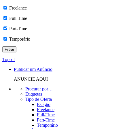
Freelance
Full-Time
Part-Time
Temporário
Topo ↑
Publicar um Anúncio
ANUNCIE AQUI
Procurar por…
Etiquetas
Tipo de Oferta
Estágio
Freelance
Full-Time
Part-Time
Temporário