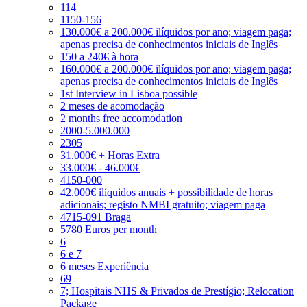
114
1150-156
130.000€ a 200.000€ ilíquidos por ano; viagem paga;
apenas precisa de conhecimentos iniciais de Inglês
150 a 240€ à hora
160.000€ a 200.000€ ilíquidos por ano; viagem paga;
apenas precisa de conhecimentos iniciais de Inglês
1st Interview in Lisboa possible
2 meses de acomodação
2 months free accomodation
2000-5.000.000
2305
31.000€ + Horas Extra
33.000€ - 46.000€
4150-000
42.000€ ilíquidos anuais + possibilidade de horas
adicionais; registo NMBI gratuito; viagem paga
4715-091 Braga
5780 Euros per month
6
6 e 7
6 meses Experiência
69
7; Hospitais NHS & Privados de Prestígio; Relocation
Package