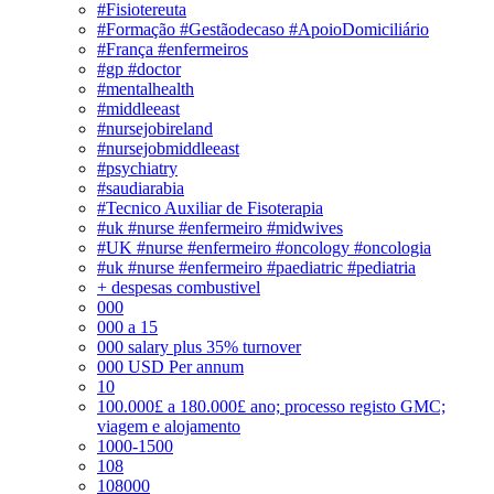
#Fisiotereuta
#Formação #Gestãodecaso #ApoioDomiciliário
#França #enfermeiros
#gp #doctor
#mentalhealth
#middleeast
#nursejobireland
#nursejobmiddleeast
#psychiatry
#saudiarabia
#Tecnico Auxiliar de Fisoterapia
#uk #nurse #enfermeiro #midwives
#UK #nurse #enfermeiro #oncology #oncologia
#uk #nurse #enfermeiro #paediatric #pediatria
+ despesas combustivel
000
000 a 15
000 salary plus 35% turnover
000 USD Per annum
10
100.000£ a 180.000£ ano; processo registo GMC;
viagem e alojamento
1000-1500
108
108000