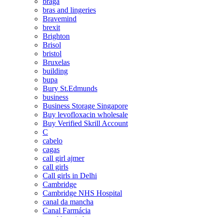
braga
bras and lingeries
Bravemind
brexit
Brighton
Brisol
bristol
Bruxelas
building
bupa
Bury St.Edmunds
business
Business Storage Singapore
Buy levofloxacin wholesale
Buy Verified Skrill Account
C
cabelo
cagas
call girl ajmer
call girls
Call girls in Delhi
Cambridge
Cambridge NHS Hospital
canal da mancha
Canal Farmácia