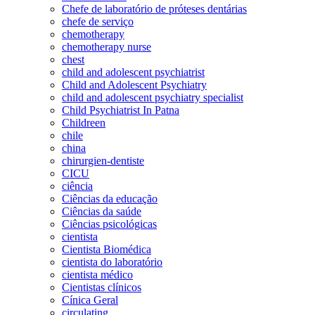
Chefe de laboratório de próteses dentárias
chefe de serviço
chemotherapy
chemotherapy nurse
chest
child and adolescent psychiatrist
Child and Adolescent Psychiatry
child and adolescent psychiatry specialist
Child Psychiatrist In Patna
Childreen
chile
china
chirurgien-dentiste
CICU
ciência
Ciências da educação
Ciências da saúde
Ciências psicológicas
cientista
Cientista Biomédica
cientista do laboratório
cientista médico
Cientistas clínicos
Cínica Geral
circulating