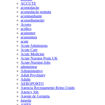
ACCUTE
acomodação
acomodação gratuita
acompanhante
aconselhamento
Açores
acrilico
acupuntor
acupuntura
acute
Acute Admissions
Acute Care
Acute Medicine
Acute Nursing Posts UK
Acute-Nursing-Jobs
administrar
Administrativo
Adult Psychiatry
Adults
AEROPORTO
Agencia Recrutamento Reino Unido
Agency Job
Agente de Geriatria
águeda
AHP'S