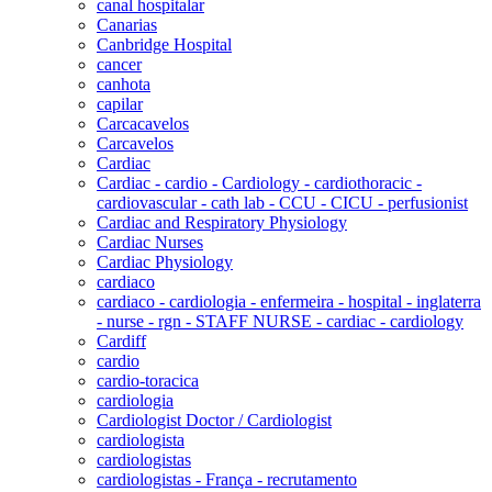
canal hospitalar
Canarias
Canbridge Hospital
cancer
canhota
capilar
Carcacavelos
Carcavelos
Cardiac
Cardiac - cardio - Cardiology - cardiothoracic -
cardiovascular - cath lab - CCU - CICU - perfusionist
Cardiac and Respiratory Physiology
Cardiac Nurses
Cardiac Physiology
cardiaco
cardiaco - cardiologia - enfermeira - hospital - inglaterra
- nurse - rgn - STAFF NURSE - cardiac - cardiology
Cardiff
cardio
cardio-toracica
cardiologia
Cardiologist Doctor / Cardiologist
cardiologista
cardiologistas
cardiologistas - França - recrutamento