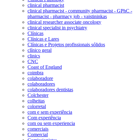
clinical pharmacist
clinical pharmacist - community pharmacist - GPhC -
pharmacist - pharmacy job - vaistininkas
clinical researcher associate oncology
clinical specialist in psychiatry
Clínicas
Clínicas e Lares
Clínicas e Projetos profissionais sólidos
clínico geral
clinics
CNC
Coast of England
coimbra
colaboradore
colaboradores
colaboradores dentistas
Colchester
colheitas
colorretal
com e sem experiência
Com experiência
com ou sem experiencia
comerciais
Comercial