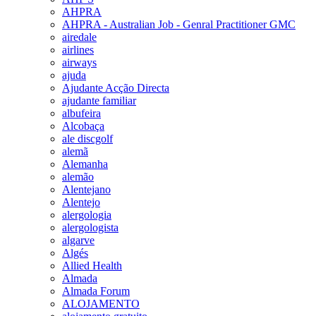
AHPRA
AHPRA - Australian Job - Genral Practitioner GMC
airedale
airlines
airways
ajuda
Ajudante Acção Directa
ajudante familiar
albufeira
Alcobaça
ale discgolf
alemã
Alemanha
alemão
Alentejano
Alentejo
alergologia
alergologista
algarve
Algés
Allied Health
Almada
Almada Forum
ALOJAMENTO