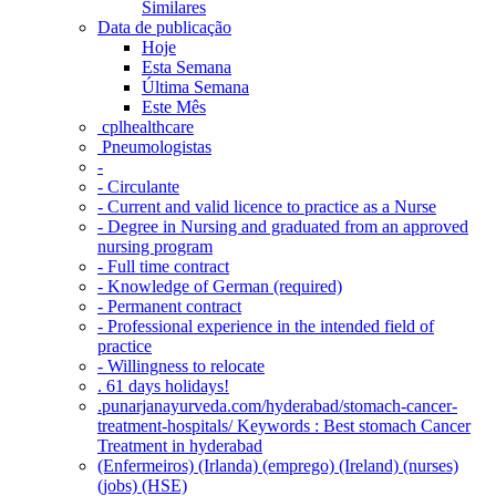
Similares
Data de publicação
Hoje
Esta Semana
Última Semana
Este Mês
‎ cplhealthcare‬
Pneumologistas
-
- Circulante
- Current and valid licence to practice as a Nurse
- Degree in Nursing and graduated from an approved
nursing program
- Full time contract
- Knowledge of German (required)
- Permanent contract
- Professional experience in the intended field of
practice
- Willingness to relocate
. 61 days holidays!
.punarjanayurveda.com/hyderabad/stomach-cancer-
treatment-hospitals/ Keywords : Best stomach Cancer
Treatment in hyderabad
(Enfermeiros) (Irlanda) (emprego) (Ireland) (nurses)
(jobs) (HSE)