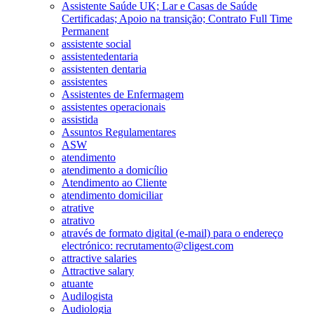
Assistente Saúde UK; Lar e Casas de Saúde
Certificadas; Apoio na transição; Contrato Full Time
Permanent
assistente social
assistentedentaria
assistenten dentaria
assistentes
Assistentes de Enfermagem
assistentes operacionais
assistida
Assuntos Regulamentares
ASW
atendimento
atendimento a domicílio
Atendimento ao Cliente
atendimento domiciliar
atrative
atrativo
através de formato digital (e-mail) para o endereço
electrónico: recrutamento@cligest.com
attractive salaries
Attractive salary
atuante
Audilogista
Audiologia