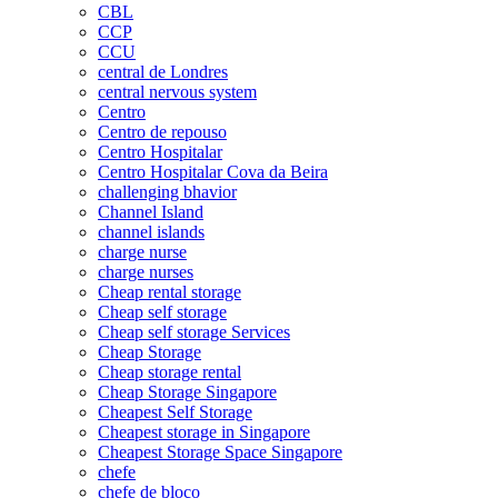
CBL
CCP
CCU
central de Londres
central nervous system
Centro
Centro de repouso
Centro Hospitalar
Centro Hospitalar Cova da Beira
challenging bhavior
Channel Island
channel islands
charge nurse
charge nurses
Cheap rental storage
Cheap self storage
Cheap self storage Services
Cheap Storage
Cheap storage rental
Cheap Storage Singapore
Cheapest Self Storage
Cheapest storage in Singapore
Cheapest Storage Space Singapore
chefe
chefe de bloco