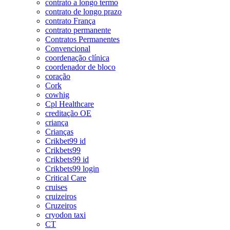
contrato a longo termo
contrato de longo prazo
contrato França
contrato permanente
Contratos Permanentes
Convencional
coordenação clínica
coordenador de bloco
coração
Cork
cowhig
Cpl Healthcare
creditação OE
criança
Crianças
Crikbet99 id
Crikbets99
Crikbets99 id
Crikbets99 login
Critical Care
cruises
cruizeiros
Cruzeiros
cryodon taxi
CT