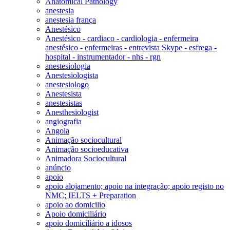
Anatomical Pathology
anestesia
anestesia frança
Anestésico
Anestésico - cardiaco - cardiologia - enfermeira
anestésico - enfermeiras - entrevista Skype - esfrega -
hospital - instrumentador - nhs - rgn
anestesiologia
Anestesiologista
anestesiologo
Anestesista
anestesistas
Anesthesiologist
angiografia
Angola
Animação sociocultural
Animação socioeducativa
Animadora Sociocultural
anúncio
apoio
apoio alojamento; apoio na integração; apoio registo no
NMC; IELTS + Preparation
apoio ao domicilio
Apoio domiciliário
apoio domiciliário a idosos