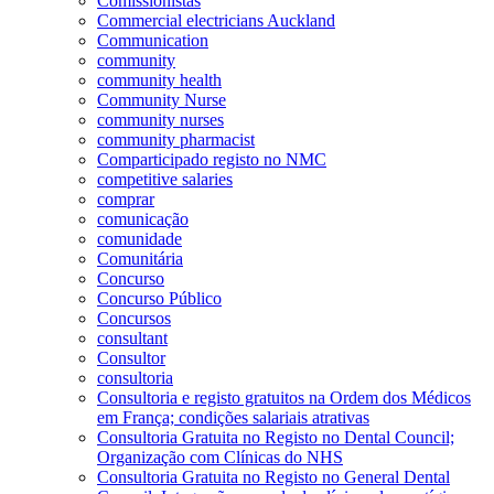
Comissionistas
Commercial electricians Auckland
Communication
community
community health
Community Nurse
community nurses
community pharmacist
Comparticipado registo no NMC
competitive salaries
comprar
comunicação
comunidade
Comunitária
Concurso
Concurso Público
Concursos
consultant
Consultor
consultoria
Consultoria e registo gratuitos na Ordem dos Médicos
em França; condições salariais atrativas
Consultoria Gratuita no Registo no Dental Council;
Organização com Clínicas do NHS
Consultoria Gratuita no Registo no General Dental