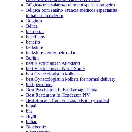
Bélgica-bom salário-enfermeiro-país estrangeiro
Bélgica-bom salário-Francia-médicos especialista-
trabalhar no exterior
Belgium
Bélica
bem-estar
benefícios
benefits
berkshire
berkshire - enfermeiro - lar
Berlim
best Electricians in Auckland
best Electricians in North Shore
best Gynecologist in kolkata
best Gynecologist in kolkata for normal delivery
best personnel
Best Psychiatrist In Kankarbagh Patna
Best Restaurant In Henderson NV
Best stomach Cancer Hospitals in hyderabad
bhpal
bhs
Big88
bilbao
Biochemie