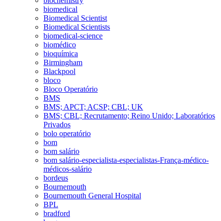
biochemistry
biomedical
Biomedical Scientist
Biomedical Scientists
biomedical-science
biomédico
bioquímica
Birmingham
Blackpool
bloco
Bloco Operatório
BMS
BMS; APCT; ACSP; CBL; UK
BMS; CBL; Recrutamento; Reino Unido; Laboratórios
Privados
bolo operatório
bom
bom salário
bom salário-especialista-especialistas-França-médico-
médicos-salário
bordeus
Bournemouth
Bournemouth General Hospital
BPL
bradford