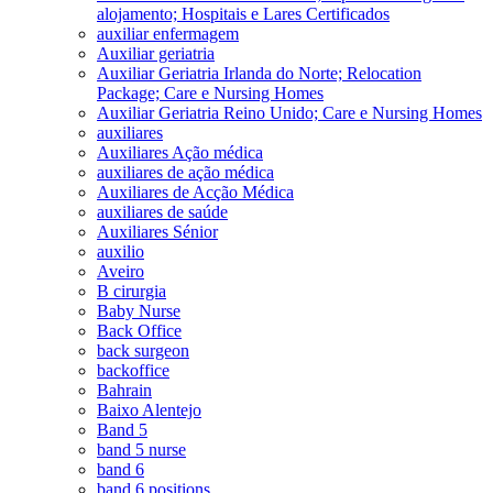
alojamento; Hospitais e Lares Certificados
auxiliar enfermagem
Auxiliar geriatria
Auxiliar Geriatria Irlanda do Norte; Relocation
Package; Care e Nursing Homes
Auxiliar Geriatria Reino Unido; Care e Nursing Homes
auxiliares
Auxiliares Ação médica
auxiliares de ação médica
Auxiliares de Acção Médica
auxiliares de saúde
Auxiliares Sénior
auxilio
Aveiro
B cirurgia
Baby Nurse
Back Office
back surgeon
backoffice
Bahrain
Baixo Alentejo
Band 5
band 5 nurse
band 6
band 6 positions