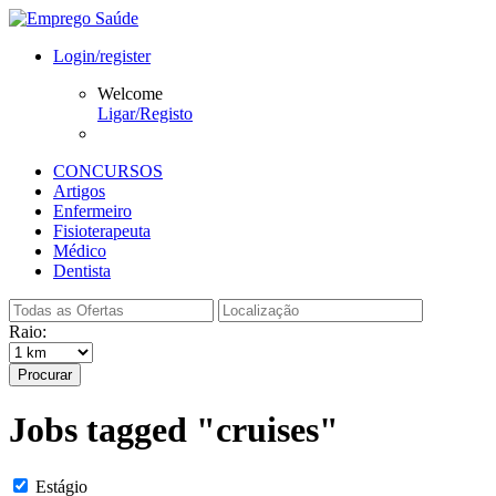
Login/register
Welcome
Ligar/Registo
CONCURSOS
Artigos
Enfermeiro
Fisioterapeuta
Médico
Dentista
Raio:
Procurar
Jobs tagged "cruises"
Estágio