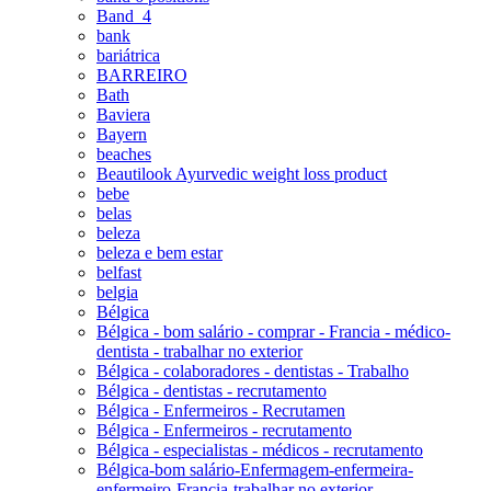
Band_4
bank
bariátrica
BARREIRO
Bath
Baviera
Bayern
beaches
Beautilook Ayurvedic weight loss product
bebe
belas
beleza
beleza e bem estar
belfast
belgia
Bélgica
Bélgica - bom salário - comprar - Francia - médico-
dentista - trabalhar no exterior
Bélgica - colaboradores - dentistas - Trabalho
Bélgica - dentistas - recrutamento
Bélgica - Enfermeiros - Recrutamen
Bélgica - Enfermeiros - recrutamento
Bélgica - especialistas - médicos - recrutamento
Bélgica-bom salário-Enfermagem-enfermeira-
enfermeiro-Francia-trabalhar no exterior