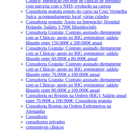
Council; Integração em rede de clínicas de prestígio
com parceria com o NHS; evolução na carreia
Consultoria gratuita registo do curso na Cruz Vermelha
Suíça; acompanhamento local; várias cidades
Consultoria gratuita; Apoio na Integração; Hospital
Holanda; Salário 3.700€ Ilíquidos/mês
Consultoria Gratuita; Contrato assinado diretamente
com as Clínicas; apoio no BIG registration; salário
Ilíquido entre 150.000€ a 200.000€ anual
Consultoria Gratuita; Contrato assinado diretamente
com as Clínicas; apoio no BIG registration; salário
Ilíquido entre 60.000€ a 80.000€ anual
Consultoria Gratuita; Contrato assinado diretamente
com as Clínicas; apoio no BIG registration; salário
Ilíquido entre 70.000€ a 100.000€ anual
Consultoria Gratuita; Contrato assinado diretamente
com as Clínicas; apoio no BIG registration; salário
Ilíquido entre 80.000€ a 100.000€ anual
Consultoria no Registo na Ordem (BIG); Salário anual
entre 70.000€ a 100.000€; Consultoria gratuita
Consultoria Registo na Ordem Enfermeiros na
Alemanha
Consultorio
consultorios privados
consumiveis clínicos