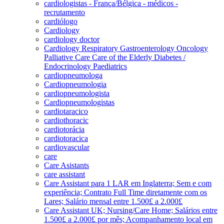
cardiologistas - França/Bélgica - médicos -
recrutamento
cardiólogo
Cardiology
cardiology doctor
Cardiology Respiratory Gastroenterology Oncology
Palliative Care Care of the Elderly Diabetes /
Endocrinology Paediatrics
cardiopneumologa
Cardiopneumologia
cardiopneumologista
Cardiopneumologistas
cardiotaracico
cardiothoracic
cardiotorácia
cardiotoracica
cardiovascular
care
Care Asistants
care assistant
Care Assistant para 1 LAR em Inglaterra; Sem e com
experiência; Contrato Full Time diretamente com os
Lares; Salário mensal entre 1.500£ a 2.000£
Care Assistant UK; Nursing/Care Home; Salários entre
1.500£ a 2.000£ por mês; Acompanhamento local em