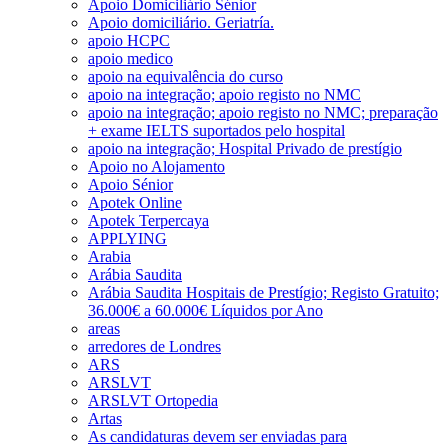
Apoio Domiciliário Sénior
Apoio domiciliário. Geriatría.
apoio HCPC
apoio medico
apoio na equivalência do curso
apoio na integração; apoio registo no NMC
apoio na integração; apoio registo no NMC; preparação
+ exame IELTS suportados pelo hospital
apoio na integração; Hospital Privado de prestígio
Apoio no Alojamento
Apoio Sénior
Apotek Online
Apotek Terpercaya
APPLYING
Arabia
Arábia Saudita
Arábia Saudita Hospitais de Prestígio; Registo Gratuito;
36.000€ a 60.000€ Líquidos por Ano
areas
arredores de Londres
ARS
ARSLVT
ARSLVT Ortopedia
Artas
As candidaturas devem ser enviadas para