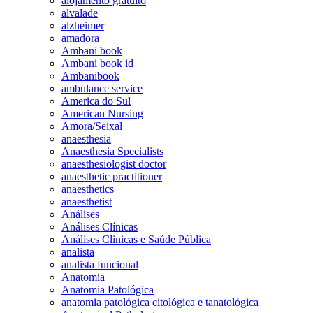
alojamento gratuito
alvalade
alzheimer
amadora
Ambani book
Ambani book id
Ambanibook
ambulance service
America do Sul
American Nursing
Amora/Seixal
anaesthesia
Anaesthesia Specialists
anaesthesiologist doctor
anaesthetic practitioner
anaesthetics
anaesthetist
Análises
Análises Clínicas
Análises Clinicas e Saúde Pública
analista
analista funcional
Anatomia
Anatomia Patológica
anatomia patológica citológica e tanatológica