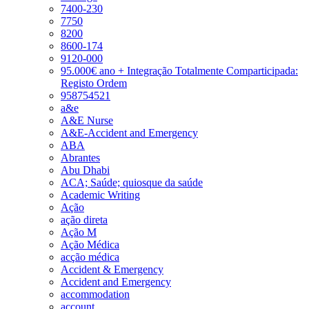
7400-230
7750
8200
8600-174
9120-000
95.000€ ano + Integração Totalmente Comparticipada:
Registo Ordem
958754521
a&e
A&E Nurse
A&E-Accident and Emergency
ABA
Abrantes
Abu Dhabi
ACA; Saúde; quiosque da saúde
Academic Writing
Ação
ação direta
Ação M
Ação Médica
acção médica
Accident & Emergency
Accident and Emergency
accommodation
account