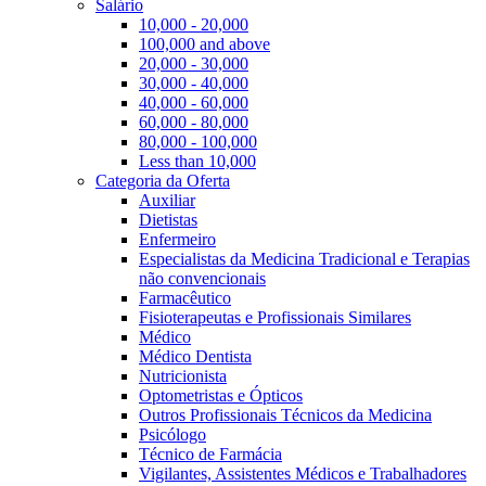
Salário
10,000 - 20,000
100,000 and above
20,000 - 30,000
30,000 - 40,000
40,000 - 60,000
60,000 - 80,000
80,000 - 100,000
Less than 10,000
Categoria da Oferta
Auxiliar
Dietistas
Enfermeiro
Especialistas da Medicina Tradicional e Terapias
não convencionais
Farmacêutico
Fisioterapeutas e Profissionais Similares
Médico
Médico Dentista
Nutricionista
Optometristas e Ópticos
Outros Profissionais Técnicos da Medicina
Psicólogo
Técnico de Farmácia
Vigilantes, Assistentes Médicos e Trabalhadores