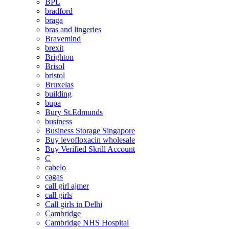
BPL
bradford
braga
bras and lingeries
Bravemind
brexit
Brighton
Brisol
bristol
Bruxelas
building
bupa
Bury St.Edmunds
business
Business Storage Singapore
Buy levofloxacin wholesale
Buy Verified Skrill Account
C
cabelo
cagas
call girl ajmer
call girls
Call girls in Delhi
Cambridge
Cambridge NHS Hospital