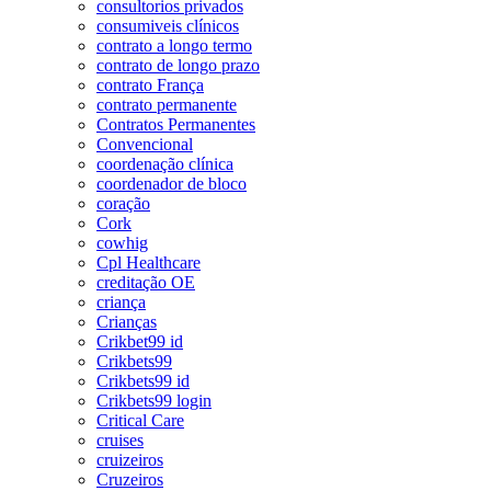
consultorios privados
consumiveis clínicos
contrato a longo termo
contrato de longo prazo
contrato França
contrato permanente
Contratos Permanentes
Convencional
coordenação clínica
coordenador de bloco
coração
Cork
cowhig
Cpl Healthcare
creditação OE
criança
Crianças
Crikbet99 id
Crikbets99
Crikbets99 id
Crikbets99 login
Critical Care
cruises
cruizeiros
Cruzeiros