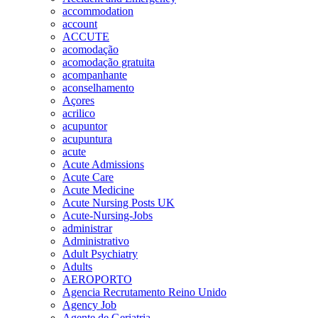
accommodation
account
ACCUTE
acomodação
acomodação gratuita
acompanhante
aconselhamento
Açores
acrilico
acupuntor
acupuntura
acute
Acute Admissions
Acute Care
Acute Medicine
Acute Nursing Posts UK
Acute-Nursing-Jobs
administrar
Administrativo
Adult Psychiatry
Adults
AEROPORTO
Agencia Recrutamento Reino Unido
Agency Job
Agente de Geriatria