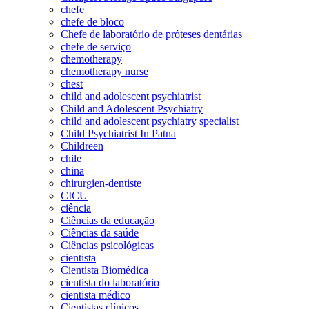
chefe
chefe de bloco
Chefe de laboratório de próteses dentárias
chefe de serviço
chemotherapy
chemotherapy nurse
chest
child and adolescent psychiatrist
Child and Adolescent Psychiatry
child and adolescent psychiatry specialist
Child Psychiatrist In Patna
Childreen
chile
china
chirurgien-dentiste
CICU
ciência
Ciências da educação
Ciências da saúde
Ciências psicológicas
cientista
Cientista Biomédica
cientista do laboratório
cientista médico
Cientistas clínicos