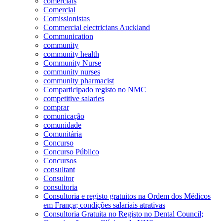
comerciais
Comercial
Comissionistas
Commercial electricians Auckland
Communication
community
community health
Community Nurse
community nurses
community pharmacist
Comparticipado registo no NMC
competitive salaries
comprar
comunicação
comunidade
Comunitária
Concurso
Concurso Público
Concursos
consultant
Consultor
consultoria
Consultoria e registo gratuitos na Ordem dos Médicos
em França; condições salariais atrativas
Consultoria Gratuita no Registo no Dental Council;