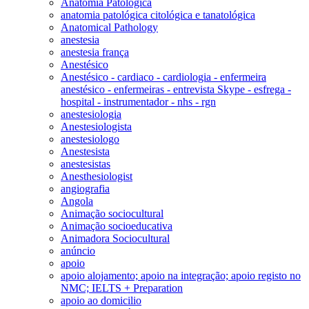
Anatomia Patológica
anatomia patológica citológica e tanatológica
Anatomical Pathology
anestesia
anestesia frança
Anestésico
Anestésico - cardiaco - cardiologia - enfermeira
anestésico - enfermeiras - entrevista Skype - esfrega -
hospital - instrumentador - nhs - rgn
anestesiologia
Anestesiologista
anestesiologo
Anestesista
anestesistas
Anesthesiologist
angiografia
Angola
Animação sociocultural
Animação socioeducativa
Animadora Sociocultural
anúncio
apoio
apoio alojamento; apoio na integração; apoio registo no
NMC; IELTS + Preparation
apoio ao domicilio