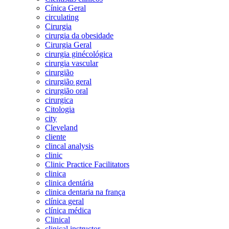
Cínica Geral
circulating
Cirurgia
cirurgia da obesidade
Cirurgia Geral
cirurgia ginécológica
cirurgia vascular
cirurgião
cirurgião geral
cirurgião oral
cirurgica
Citologia
city
Cleveland
cliente
clincal analysis
clinic
Clinic Practice Facilitators
clinica
clinica dentária
clinica dentaria na frança
clínica geral
clínica médica
Clinical
clinical instructor