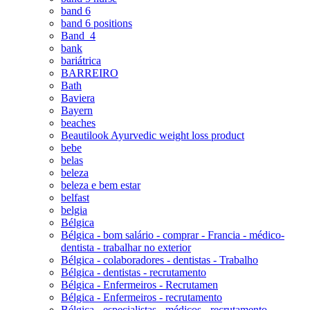
band 6
band 6 positions
Band_4
bank
bariátrica
BARREIRO
Bath
Baviera
Bayern
beaches
Beautilook Ayurvedic weight loss product
bebe
belas
beleza
beleza e bem estar
belfast
belgia
Bélgica
Bélgica - bom salário - comprar - Francia - médico-
dentista - trabalhar no exterior
Bélgica - colaboradores - dentistas - Trabalho
Bélgica - dentistas - recrutamento
Bélgica - Enfermeiros - Recrutamen
Bélgica - Enfermeiros - recrutamento
Bélgica - especialistas - médicos - recrutamento