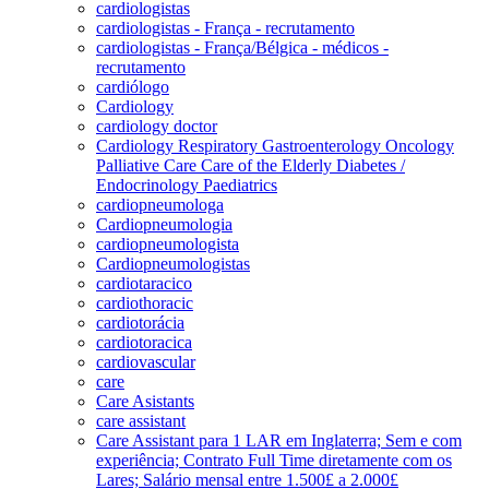
cardiologistas
cardiologistas - França - recrutamento
cardiologistas - França/Bélgica - médicos -
recrutamento
cardiólogo
Cardiology
cardiology doctor
Cardiology Respiratory Gastroenterology Oncology
Palliative Care Care of the Elderly Diabetes /
Endocrinology Paediatrics
cardiopneumologa
Cardiopneumologia
cardiopneumologista
Cardiopneumologistas
cardiotaracico
cardiothoracic
cardiotorácia
cardiotoracica
cardiovascular
care
Care Asistants
care assistant
Care Assistant para 1 LAR em Inglaterra; Sem e com
experiência; Contrato Full Time diretamente com os
Lares; Salário mensal entre 1.500£ a 2.000£