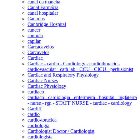
canal da mancha
Canal Farmácia
canal hospitalar
Canarias
Canbridge Hospital
cancer
canhota
capilar
Carcacavelos
Carcavelos
Cardiac
Cardiac - cardio - Cardiology - cardiothoracic -
cardiovascular - cath lab - CCU - CICU - perfusionist
Cardiac and Respiratory Physiology
Cardiac Nurses
Cardiac Physiology
cardiaco
cardiaco - cardiologia - enfermeira - hospital - inglaterra
- nurse - rgn - STAFF NURSE - cardiac - cardiology
Cardiff
cardio
cardio-toracica
cardiologia
Cardiologist Doctor / Cardiologist
cardiologista