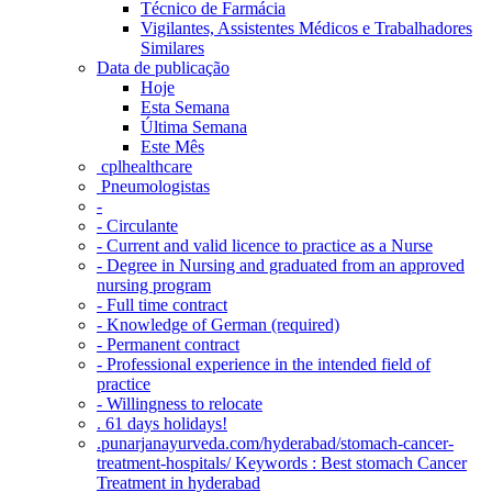
Técnico de Farmácia
Vigilantes, Assistentes Médicos e Trabalhadores
Similares
Data de publicação
Hoje
Esta Semana
Última Semana
Este Mês
‎ cplhealthcare‬
Pneumologistas
-
- Circulante
- Current and valid licence to practice as a Nurse
- Degree in Nursing and graduated from an approved
nursing program
- Full time contract
- Knowledge of German (required)
- Permanent contract
- Professional experience in the intended field of
practice
- Willingness to relocate
. 61 days holidays!
.punarjanayurveda.com/hyderabad/stomach-cancer-
treatment-hospitals/ Keywords : Best stomach Cancer
Treatment in hyderabad