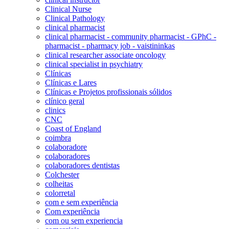
Clinical Nurse
Clinical Pathology
clinical pharmacist
clinical pharmacist - community pharmacist - GPhC -
pharmacist - pharmacy job - vaistininkas
clinical researcher associate oncology
clinical specialist in psychiatry
Clínicas
Clínicas e Lares
Clínicas e Projetos profissionais sólidos
clínico geral
clinics
CNC
Coast of England
coimbra
colaboradore
colaboradores
colaboradores dentistas
Colchester
colheitas
colorretal
com e sem experiência
Com experiência
com ou sem experiencia