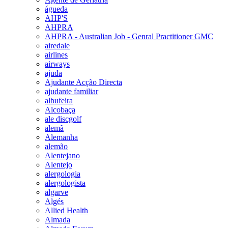
águeda
AHP'S
AHPRA
AHPRA - Australian Job - Genral Practitioner GMC
airedale
airlines
airways
ajuda
Ajudante Acção Directa
ajudante familiar
albufeira
Alcobaça
ale discgolf
alemã
Alemanha
alemão
Alentejano
Alentejo
alergologia
alergologista
algarve
Algés
Allied Health
Almada