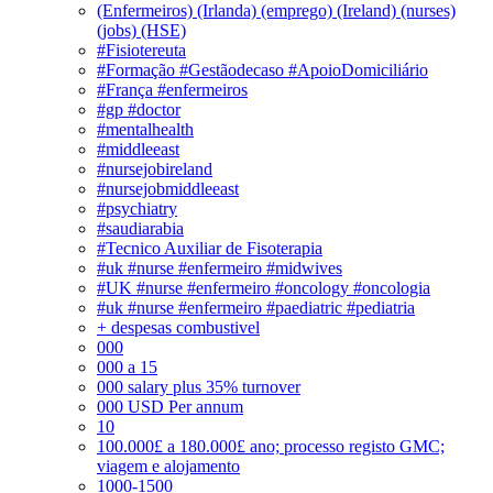
(Enfermeiros) (Irlanda) (emprego) (Ireland) (nurses)
(jobs) (HSE)
#Fisiotereuta
#Formação #Gestãodecaso #ApoioDomiciliário
#França #enfermeiros
#gp #doctor
#mentalhealth
#middleeast
#nursejobireland
#nursejobmiddleeast
#psychiatry
#saudiarabia
#Tecnico Auxiliar de Fisoterapia
#uk #nurse #enfermeiro #midwives
#UK #nurse #enfermeiro #oncology #oncologia
#uk #nurse #enfermeiro #paediatric #pediatria
+ despesas combustivel
000
000 a 15
000 salary plus 35% turnover
000 USD Per annum
10
100.000£ a 180.000£ ano; processo registo GMC;
viagem e alojamento
1000-1500