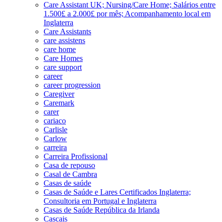
Care Assistant UK; Nursing/Care Home; Salários entre
1.500£ a 2.000£ por mês; Acompanhamento local em
Inglaterra
Care Assistants
care assistens
care home
Care Homes
care support
career
career progression
Caregiver
Caremark
carer
cariaco
Carlisle
Carlow
carreira
Carreira Profissional
Casa de repouso
Casal de Cambra
Casas de saúde
Casas de Saúde e Lares Certificados Inglaterra;
Consultoria em Portugal e Inglaterra
Casas de Saúde República da Irlanda
Cascais