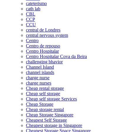
cateterismo
cath lab
CBL
CCP
CCU
central de Londres
central nervous system
Centro
Centro de repouso
Centro Hospitalar
Centro Hospitalar Cova da Beira
challenging bhavior
Channel Island
channel islands
charge nurse
charge nurses
Cheap rental storage
Cheap self storage
Cheap self storage Services
Cheap Storage
Cheap storage rental
Cheap Storage Singapore
Cheapest Self Storage
Cheapest storage in Singapore
Cheapest Storage Space Singapore