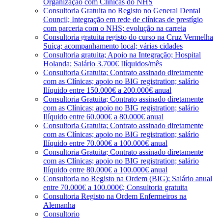
Organização com Clínicas do NHS
Consultoria Gratuita no Registo no General Dental
Council; Integração em rede de clínicas de prestígio
com parceria com o NHS; evolução na carreia
Consultoria gratuita registo do curso na Cruz Vermelha
Suíça; acompanhamento local; várias cidades
Consultoria gratuita; Apoio na Integração; Hospital
Holanda; Salário 3.700€ Ilíquidos/mês
Consultoria Gratuita; Contrato assinado diretamente
com as Clínicas; apoio no BIG registration; salário
Ilíquido entre 150.000€ a 200.000€ anual
Consultoria Gratuita; Contrato assinado diretamente
com as Clínicas; apoio no BIG registration; salário
Ilíquido entre 60.000€ a 80.000€ anual
Consultoria Gratuita; Contrato assinado diretamente
com as Clínicas; apoio no BIG registration; salário
Ilíquido entre 70.000€ a 100.000€ anual
Consultoria Gratuita; Contrato assinado diretamente
com as Clínicas; apoio no BIG registration; salário
Ilíquido entre 80.000€ a 100.000€ anual
Consultoria no Registo na Ordem (BIG); Salário anual
entre 70.000€ a 100.000€; Consultoria gratuita
Consultoria Registo na Ordem Enfermeiros na
Alemanha
Consultorio