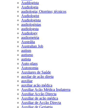
Audilogista
Audiologia
audiologia; Otorrino; técnicos
Audiologist
Audiologista
audiologistas
audiologsta
Audiology
audiometria
Austrália
Australian Job
autism
autismo
autista
Auto-glass
Autonomia
Auxiiares de Saúde
auxilar de ação direta
auxiliar
auxiliar ação médica
Auxiliar Ação Médica Inglaterra
Auxiliar Acção Directa
Auxiliar de ação médica
Auxiliar de Acção Directa
Auxiliar de Geriatria