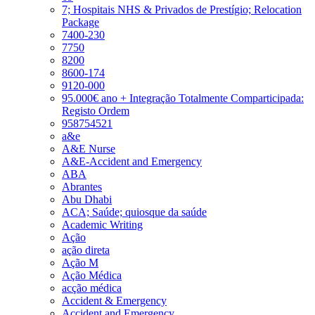
7; Hospitais NHS & Privados de Prestígio; Relocation
Package
7400-230
7750
8200
8600-174
9120-000
95.000€ ano + Integração Totalmente Comparticipada:
Registo Ordem
958754521
a&e
A&E Nurse
A&E-Accident and Emergency
ABA
Abrantes
Abu Dhabi
ACA; Saúde; quiosque da saúde
Academic Writing
Ação
ação direta
Ação M
Ação Médica
acção médica
Accident & Emergency
Accident and Emergency