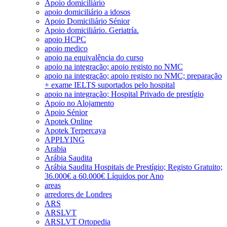
Apoio domiciliário
apoio domiciliário a idosos
Apoio Domiciliário Sénior
Apoio domiciliário. Geriatría.
apoio HCPC
apoio medico
apoio na equivalência do curso
apoio na integração; apoio registo no NMC
apoio na integração; apoio registo no NMC; preparação
+ exame IELTS suportados pelo hospital
apoio na integração; Hospital Privado de prestígio
Apoio no Alojamento
Apoio Sénior
Apotek Online
Apotek Terpercaya
APPLYING
Arabia
Arábia Saudita
Arábia Saudita Hospitais de Prestígio; Registo Gratuito;
36.000€ a 60.000€ Líquidos por Ano
areas
arredores de Londres
ARS
ARSLVT
ARSLVT Ortopedia