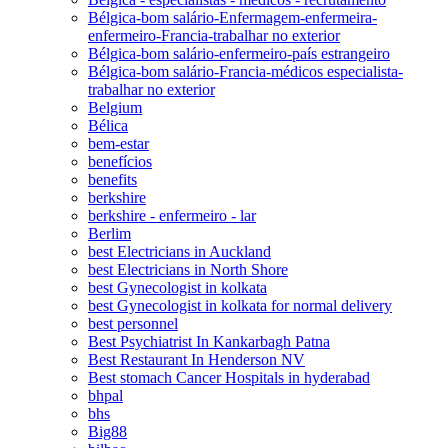
Bélgica-bom salário-Enfermagem-enfermeira-
enfermeiro-Francia-trabalhar no exterior
Bélgica-bom salário-enfermeiro-país estrangeiro
Bélgica-bom salário-Francia-médicos especialista-
trabalhar no exterior
Belgium
Bélica
bem-estar
benefícios
benefits
berkshire
berkshire - enfermeiro - lar
Berlim
best Electricians in Auckland
best Electricians in North Shore
best Gynecologist in kolkata
best Gynecologist in kolkata for normal delivery
best personnel
Best Psychiatrist In Kankarbagh Patna
Best Restaurant In Henderson NV
Best stomach Cancer Hospitals in hyderabad
bhpal
bhs
Big88