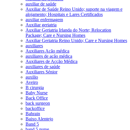
auxiliar de saúde
Auxiliar de Saúde Reino Unido; suporte na viagem e
alojamento; Hospitais e Lares Certificados
auxiliar enfermagem
Auxiliar geriatria
Auxiliar Geriatria Irlanda do Norte; Relocation
Package; Care e Nursing Homes
Auxiliar Geriatria Reino Unido; Care e Nursing Homes
auxiliares
Auxiliares Ação médica
auxiliares de ação médica
Auxiliares de Acção Médica
auxiliares de saúde
Auxiliares Sénior
auxilio
Aveiro
B cirurgia
Baby Nurse
Back Office
back surgeon
backoffice
Bahrain
Baixo Alentejo
Band 5
band 5 nurse