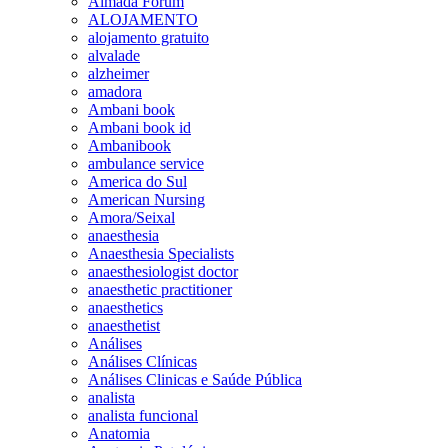
Almada Forum
ALOJAMENTO
alojamento gratuito
alvalade
alzheimer
amadora
Ambani book
Ambani book id
Ambanibook
ambulance service
America do Sul
American Nursing
Amora/Seixal
anaesthesia
Anaesthesia Specialists
anaesthesiologist doctor
anaesthetic practitioner
anaesthetics
anaesthetist
Análises
Análises Clínicas
Análises Clinicas e Saúde Pública
analista
analista funcional
Anatomia