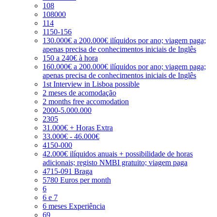
108
108000
114
1150-156
130.000€ a 200.000€ ilíquidos por ano; viagem paga;
apenas precisa de conhecimentos iniciais de Inglês
150 a 240€ à hora
160.000€ a 200.000€ ilíquidos por ano; viagem paga;
apenas precisa de conhecimentos iniciais de Inglês
1st Interview in Lisboa possible
2 meses de acomodação
2 months free accomodation
2000-5.000.000
2305
31.000€ + Horas Extra
33.000€ - 46.000€
4150-000
42.000€ ilíquidos anuais + possibilidade de horas
adicionais; registo NMBI gratuito; viagem paga
4715-091 Braga
5780 Euros per month
6
6 e 7
6 meses Experiência
69