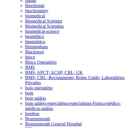
bilbao
Biochemie
biochemistry
biomedical
Biomedical Scientist
Biomedical Scientists
biomedical-science
biomédico
bioquímica
Birmingham
Blackpool
bloco
Bloco Operatório
BMS
BMS; APCT; ACSP; CBL; UK
BMS; CBL; Recrutamento; Reino Unido; Laboratórios
Privados
bolo operatório
bom
bom salário
bom salário-especialista-especialistas-França-médico-
médicos-salário
bordeus
Bournemouth
Bournemouth General Hospital