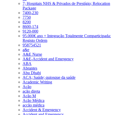
7; Hospitais NHS & Privados de Prestígio; Relocation
Package
7400-230
7750
8200
8600-174
9120-000
95.000€ ano + Integração Totalmente Comparticipada:
Registo Ordem
958754521
a&e
A&E Nurse
A&E-Accident and Emergency
ABA
Abrantes
Abu Dhabi
ACA; Saúde; quiosque da saúde
Academic Writing
Ação
ação direta
Ação M
Ação Médica
acção médica
Accident & Emergency
Accident and Emergency