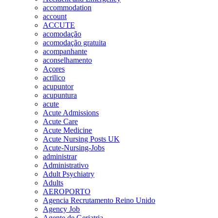
accommodation
account
ACCUTE
acomodação
acomodação gratuita
acompanhante
aconselhamento
Açores
acrilico
acupuntor
acupuntura
acute
Acute Admissions
Acute Care
Acute Medicine
Acute Nursing Posts UK
Acute-Nursing-Jobs
administrar
Administrativo
Adult Psychiatry
Adults
AEROPORTO
Agencia Recrutamento Reino Unido
Agency Job
Agente de Geriatria