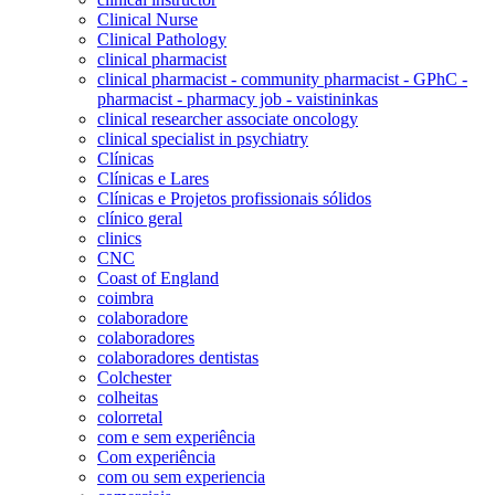
Clinical Nurse
Clinical Pathology
clinical pharmacist
clinical pharmacist - community pharmacist - GPhC -
pharmacist - pharmacy job - vaistininkas
clinical researcher associate oncology
clinical specialist in psychiatry
Clínicas
Clínicas e Lares
Clínicas e Projetos profissionais sólidos
clínico geral
clinics
CNC
Coast of England
coimbra
colaboradore
colaboradores
colaboradores dentistas
Colchester
colheitas
colorretal
com e sem experiência
Com experiência
com ou sem experiencia