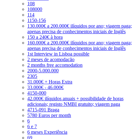
108
108000
114
1150-156
130.000€ a 200.000€ ilíquidos por ano; viagem paga;
apenas precisa de conhecimentos iniciais de Inglês
150 a 240€ à hora
160.000€ a 200.000€ ilíquidos por ano; viagem paga;
apenas precisa de conhecimentos iniciais de Inglês
1st Interview in Lisboa possible
2 meses de acomodação
2 months free accomodation
2000-5.000.000
2305
31.000€ + Horas Extra
33.000€ - 46.000€
4150-000
42.000€ ilíquidos anuais + possibilidade de horas
adicionais; registo NMBI gratuito; viagem paga
4715-091 Braga
5780 Euros per month
6
6 e 7
6 meses Experiência
69