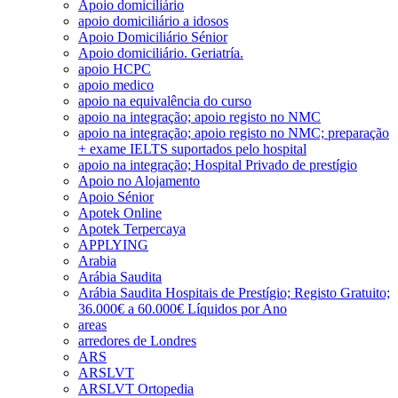
Apoio domiciliário
apoio domiciliário a idosos
Apoio Domiciliário Sénior
Apoio domiciliário. Geriatría.
apoio HCPC
apoio medico
apoio na equivalência do curso
apoio na integração; apoio registo no NMC
apoio na integração; apoio registo no NMC; preparação
+ exame IELTS suportados pelo hospital
apoio na integração; Hospital Privado de prestígio
Apoio no Alojamento
Apoio Sénior
Apotek Online
Apotek Terpercaya
APPLYING
Arabia
Arábia Saudita
Arábia Saudita Hospitais de Prestígio; Registo Gratuito;
36.000€ a 60.000€ Líquidos por Ano
areas
arredores de Londres
ARS
ARSLVT
ARSLVT Ortopedia