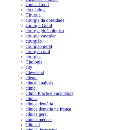
Cínica Geral
circulating
Cirurgia
cirurgia da obesidade
Cirurgia Geral
cirurgia ginécológica
cirurgia vascular
cirurgião
cirurgião geral
cirurgião oral
cirurgica
Citologia
city
Cleveland
cliente
clincal analysis
clinic
Clinic Practice Facilitators
clinica
clinica dentária
clinica dentaria na frança
clínica geral
clínica médica
Clinical
clinical instructor