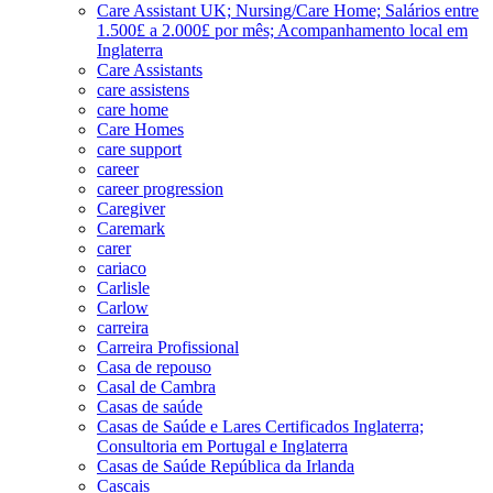
Care Assistant UK; Nursing/Care Home; Salários entre
1.500£ a 2.000£ por mês; Acompanhamento local em
Inglaterra
Care Assistants
care assistens
care home
Care Homes
care support
career
career progression
Caregiver
Caremark
carer
cariaco
Carlisle
Carlow
carreira
Carreira Profissional
Casa de repouso
Casal de Cambra
Casas de saúde
Casas de Saúde e Lares Certificados Inglaterra;
Consultoria em Portugal e Inglaterra
Casas de Saúde República da Irlanda
Cascais