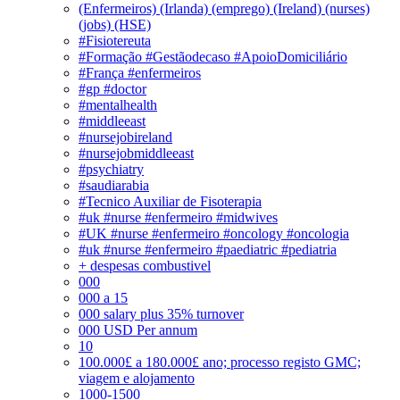
(Enfermeiros) (Irlanda) (emprego) (Ireland) (nurses)
(jobs) (HSE)
#Fisiotereuta
#Formação #Gestãodecaso #ApoioDomiciliário
#França #enfermeiros
#gp #doctor
#mentalhealth
#middleeast
#nursejobireland
#nursejobmiddleeast
#psychiatry
#saudiarabia
#Tecnico Auxiliar de Fisoterapia
#uk #nurse #enfermeiro #midwives
#UK #nurse #enfermeiro #oncology #oncologia
#uk #nurse #enfermeiro #paediatric #pediatria
+ despesas combustivel
000
000 a 15
000 salary plus 35% turnover
000 USD Per annum
10
100.000£ a 180.000£ ano; processo registo GMC;
viagem e alojamento
1000-1500