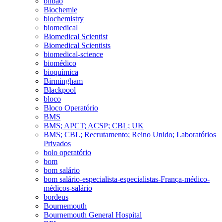
bilbao
Biochemie
biochemistry
biomedical
Biomedical Scientist
Biomedical Scientists
biomedical-science
biomédico
bioquímica
Birmingham
Blackpool
bloco
Bloco Operatório
BMS
BMS; APCT; ACSP; CBL; UK
BMS; CBL; Recrutamento; Reino Unido; Laboratórios
Privados
bolo operatório
bom
bom salário
bom salário-especialista-especialistas-França-médico-
médicos-salário
bordeus
Bournemouth
Bournemouth General Hospital