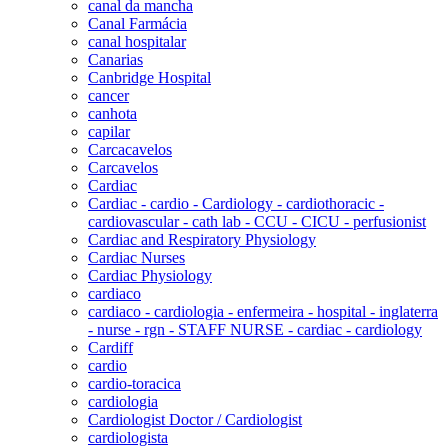
canal da mancha
Canal Farmácia
canal hospitalar
Canarias
Canbridge Hospital
cancer
canhota
capilar
Carcacavelos
Carcavelos
Cardiac
Cardiac - cardio - Cardiology - cardiothoracic -
cardiovascular - cath lab - CCU - CICU - perfusionist
Cardiac and Respiratory Physiology
Cardiac Nurses
Cardiac Physiology
cardiaco
cardiaco - cardiologia - enfermeira - hospital - inglaterra
- nurse - rgn - STAFF NURSE - cardiac - cardiology
Cardiff
cardio
cardio-toracica
cardiologia
Cardiologist Doctor / Cardiologist
cardiologista