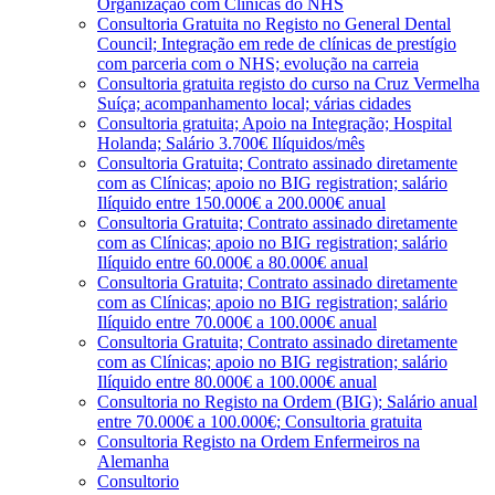
Organização com Clínicas do NHS
Consultoria Gratuita no Registo no General Dental
Council; Integração em rede de clínicas de prestígio
com parceria com o NHS; evolução na carreia
Consultoria gratuita registo do curso na Cruz Vermelha
Suíça; acompanhamento local; várias cidades
Consultoria gratuita; Apoio na Integração; Hospital
Holanda; Salário 3.700€ Ilíquidos/mês
Consultoria Gratuita; Contrato assinado diretamente
com as Clínicas; apoio no BIG registration; salário
Ilíquido entre 150.000€ a 200.000€ anual
Consultoria Gratuita; Contrato assinado diretamente
com as Clínicas; apoio no BIG registration; salário
Ilíquido entre 60.000€ a 80.000€ anual
Consultoria Gratuita; Contrato assinado diretamente
com as Clínicas; apoio no BIG registration; salário
Ilíquido entre 70.000€ a 100.000€ anual
Consultoria Gratuita; Contrato assinado diretamente
com as Clínicas; apoio no BIG registration; salário
Ilíquido entre 80.000€ a 100.000€ anual
Consultoria no Registo na Ordem (BIG); Salário anual
entre 70.000€ a 100.000€; Consultoria gratuita
Consultoria Registo na Ordem Enfermeiros na
Alemanha
Consultorio