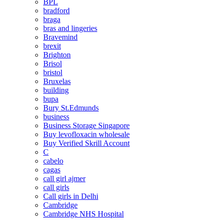
BPL
bradford
braga
bras and lingeries
Bravemind
brexit
Brighton
Brisol
bristol
Bruxelas
building
bupa
Bury St.Edmunds
business
Business Storage Singapore
Buy levofloxacin wholesale
Buy Verified Skrill Account
C
cabelo
cagas
call girl ajmer
call girls
Call girls in Delhi
Cambridge
Cambridge NHS Hospital