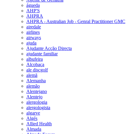
águeda
AHP'S
AHPRA
AHPRA - Australian Job - Genral Practitioner GMC
airedale
airlines
airways
ajuda
Ajudante Acção Directa
ajudante familiar
albufeira
Alcobaça
ale discgolf
alemã
Alemanha
alemão
Alentejano
Alentejo
alergologia
alergologista
algarve
Algés
Allied Health
Almada