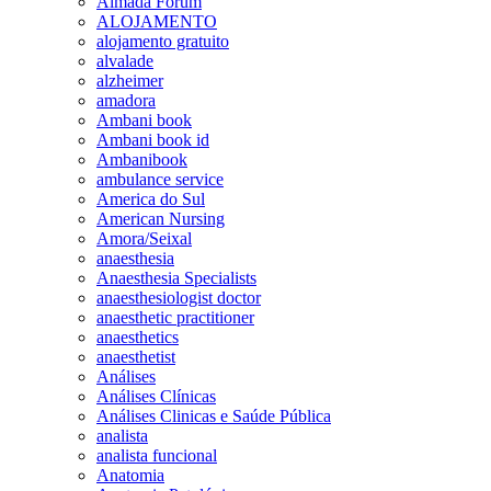
Almada Forum
ALOJAMENTO
alojamento gratuito
alvalade
alzheimer
amadora
Ambani book
Ambani book id
Ambanibook
ambulance service
America do Sul
American Nursing
Amora/Seixal
anaesthesia
Anaesthesia Specialists
anaesthesiologist doctor
anaesthetic practitioner
anaesthetics
anaesthetist
Análises
Análises Clínicas
Análises Clinicas e Saúde Pública
analista
analista funcional
Anatomia