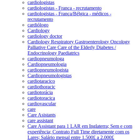
cardiologistas
cardiologistas - França - recrutamento
cardiologistas - França/Bélgica - médicos -
recrutamento
cardiólogo
Cardiology
cardiology doctor
Cardiology Respiratory Gastroenterology Oncology
Palliative Care Care of the Elderly Diabetes /
Endocrinology Paediatrics
cardiopneumologa
Cardiopneumologia
cardiopneumologista
Cardiopneumologistas
cardiotaracico
cardiothoracic
cardiotorácia
cardiotoracica
cardiovascular
care
Care Asistants
care assistant
Care Assistant para 1 LAR em Inglaterra; Sem e com
experiência; Contrato Full Time diretamente com os
Lares; Salário mensal entre 1.500£ a 2.000£