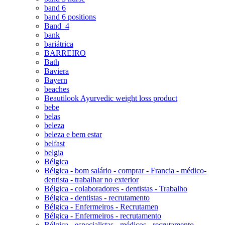
band 6
band 6 positions
Band_4
bank
bariátrica
BARREIRO
Bath
Baviera
Bayern
beaches
Beautilook Ayurvedic weight loss product
bebe
belas
beleza
beleza e bem estar
belfast
belgia
Bélgica
Bélgica - bom salário - comprar - Francia - médico-
dentista - trabalhar no exterior
Bélgica - colaboradores - dentistas - Trabalho
Bélgica - dentistas - recrutamento
Bélgica - Enfermeiros - Recrutamen
Bélgica - Enfermeiros - recrutamento
Bélgica - especialistas - médicos - recrutamento