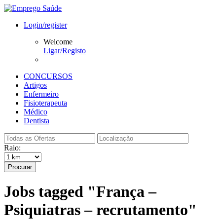
Login/register
Welcome
Ligar/Registo
CONCURSOS
Artigos
Enfermeiro
Fisioterapeuta
Médico
Dentista
Raio:
Procurar
Jobs tagged "França –
Psiquiatras – recrutamento"