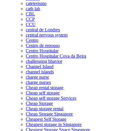
cateterismo
cath lab
CBL
CCP
CCU
central de Londres
central nervous system
Centro
Centro de repouso
Centro Hospitalar
Centro Hospitalar Cova da Beira
challenging bhavior
Channel Island
channel islands
charge nurse
charge nurses
Cheap rental storage
Cheap self storage
Cheap self storage Services
Cheap Storage
Cheap storage rental
Cheap Storage Singapore
Cheapest Self Storage
Cheapest storage in Singapore
Cheapest Storage Space Singapore