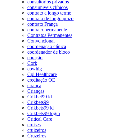
consultorios privados
consumiveis clínicos
contrato a longo termo
contrato de longo prazo
contrato França
contrato permanente
Contratos Permanentes
Convencional
coordenação clínica
coordenador de bloco
coração
Cork
cowhig
Cpl Healthcare
creditação OE
criança
Crianças
Crikbet99 id
Crikbets99
Crikbets99 id
Crikbets99 login
Critical Care
cruises
cruizeiros
Cruzeiros