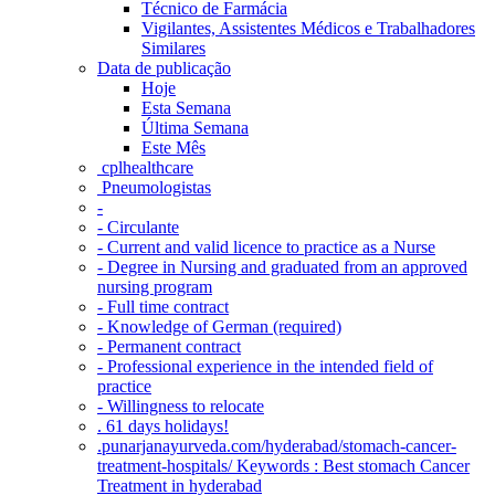
Técnico de Farmácia
Vigilantes, Assistentes Médicos e Trabalhadores
Similares
Data de publicação
Hoje
Esta Semana
Última Semana
Este Mês
‎ cplhealthcare‬
Pneumologistas
-
- Circulante
- Current and valid licence to practice as a Nurse
- Degree in Nursing and graduated from an approved
nursing program
- Full time contract
- Knowledge of German (required)
- Permanent contract
- Professional experience in the intended field of
practice
- Willingness to relocate
. 61 days holidays!
.punarjanayurveda.com/hyderabad/stomach-cancer-
treatment-hospitals/ Keywords : Best stomach Cancer
Treatment in hyderabad