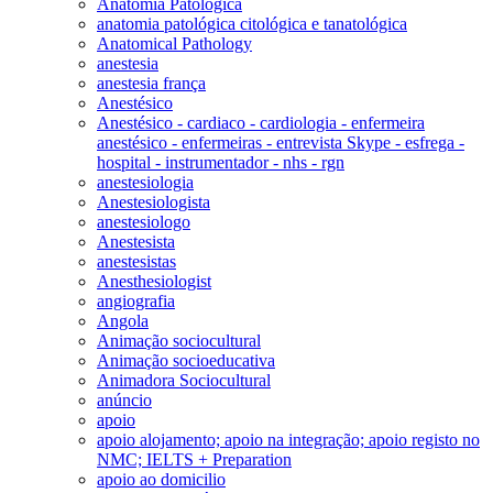
Anatomia Patológica
anatomia patológica citológica e tanatológica
Anatomical Pathology
anestesia
anestesia frança
Anestésico
Anestésico - cardiaco - cardiologia - enfermeira
anestésico - enfermeiras - entrevista Skype - esfrega -
hospital - instrumentador - nhs - rgn
anestesiologia
Anestesiologista
anestesiologo
Anestesista
anestesistas
Anesthesiologist
angiografia
Angola
Animação sociocultural
Animação socioeducativa
Animadora Sociocultural
anúncio
apoio
apoio alojamento; apoio na integração; apoio registo no
NMC; IELTS + Preparation
apoio ao domicilio