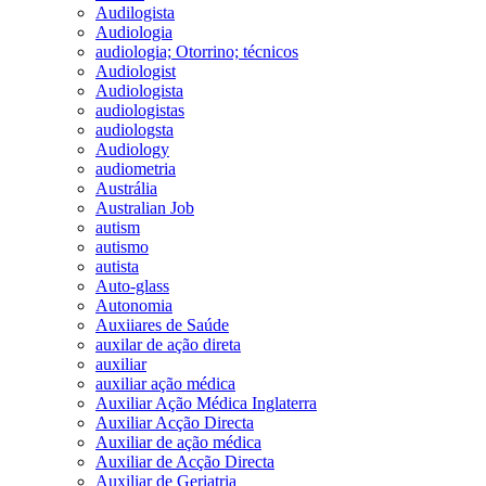
Audilogista
Audiologia
audiologia; Otorrino; técnicos
Audiologist
Audiologista
audiologistas
audiologsta
Audiology
audiometria
Austrália
Australian Job
autism
autismo
autista
Auto-glass
Autonomia
Auxiiares de Saúde
auxilar de ação direta
auxiliar
auxiliar ação médica
Auxiliar Ação Médica Inglaterra
Auxiliar Acção Directa
Auxiliar de ação médica
Auxiliar de Acção Directa
Auxiliar de Geriatria