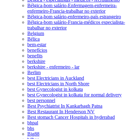
Bélgica-bom salário-Enfermagem-enfermeira-
enfermeiro-Francia-trabalhar no exterior
Bélgica-bom salário-enfermeiro-país estrangeiro
Bélgica-bom salário-Francia-médicos especialista-
trabalhar no exterior
Belgium
Bélica
bem-estar
benefícios
benefits
berkshire
berkshire - enfermeiro - lar
Berlim
best Electricians in Auckland
best Electricians in North Shore
best Gynecologist in kolkata
best Gynecologist in kolkata for normal delivery
best personnel
Best Psychiatrist In Kankarbagh Patna
Best Restaurant In Henderson NV
Best stomach Cancer Hospitals in hyderabad
bhpal
bhs
Big88