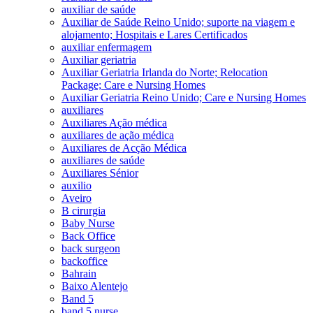
auxiliar de saúde
Auxiliar de Saúde Reino Unido; suporte na viagem e
alojamento; Hospitais e Lares Certificados
auxiliar enfermagem
Auxiliar geriatria
Auxiliar Geriatria Irlanda do Norte; Relocation
Package; Care e Nursing Homes
Auxiliar Geriatria Reino Unido; Care e Nursing Homes
auxiliares
Auxiliares Ação médica
auxiliares de ação médica
Auxiliares de Acção Médica
auxiliares de saúde
Auxiliares Sénior
auxilio
Aveiro
B cirurgia
Baby Nurse
Back Office
back surgeon
backoffice
Bahrain
Baixo Alentejo
Band 5
band 5 nurse