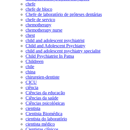
chefe
chefe de bloco
Chefe de laboratório de próteses dentárias
chefe de serviço
chemotherapy
chemotherapy nurse
chest
child and adolescent psychiatrist
Child and Adolescent Psychiatry
child and adolescent psychiatry specialist
Child Psychiatrist In Patna
Childreen
chile
china
chirurgien-dentiste
CICU
ciência
Ciências da educação
Ciências da saúde
Ciências psicológicas
cientista
Cientista Biomédica
cientista do laboratório
cientista médico
Cientistas clínicos