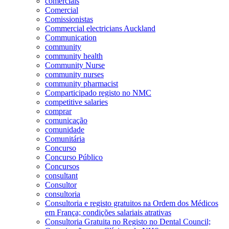
comerciais
Comercial
Comissionistas
Commercial electricians Auckland
Communication
community
community health
Community Nurse
community nurses
community pharmacist
Comparticipado registo no NMC
competitive salaries
comprar
comunicação
comunidade
Comunitária
Concurso
Concurso Público
Concursos
consultant
Consultor
consultoria
Consultoria e registo gratuitos na Ordem dos Médicos
em França; condições salariais atrativas
Consultoria Gratuita no Registo no Dental Council;