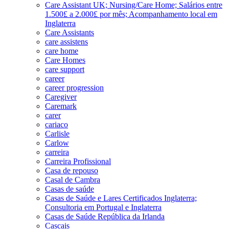
Care Assistant UK; Nursing/Care Home; Salários entre
1.500£ a 2.000£ por mês; Acompanhamento local em
Inglaterra
Care Assistants
care assistens
care home
Care Homes
care support
career
career progression
Caregiver
Caremark
carer
cariaco
Carlisle
Carlow
carreira
Carreira Profissional
Casa de repouso
Casal de Cambra
Casas de saúde
Casas de Saúde e Lares Certificados Inglaterra;
Consultoria em Portugal e Inglaterra
Casas de Saúde República da Irlanda
Cascais