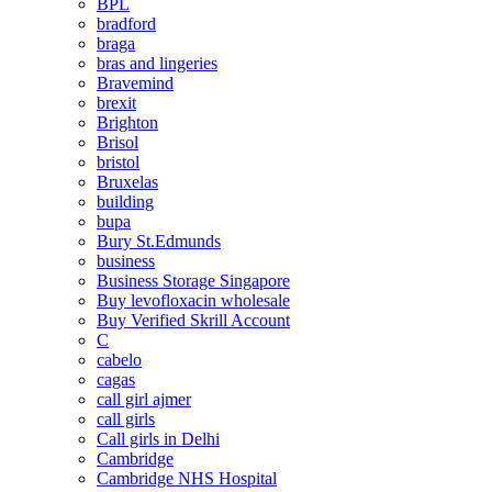
BPL
bradford
braga
bras and lingeries
Bravemind
brexit
Brighton
Brisol
bristol
Bruxelas
building
bupa
Bury St.Edmunds
business
Business Storage Singapore
Buy levofloxacin wholesale
Buy Verified Skrill Account
C
cabelo
cagas
call girl ajmer
call girls
Call girls in Delhi
Cambridge
Cambridge NHS Hospital