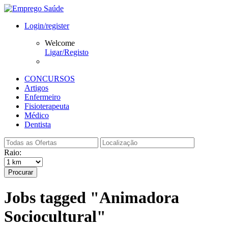
Login/register
Welcome
Ligar/Registo
CONCURSOS
Artigos
Enfermeiro
Fisioterapeuta
Médico
Dentista
Raio:
Procurar
Jobs tagged "Animadora
Sociocultural"