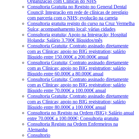
Organização com Clínicas do NHS
Consultoria Gratuita no Registo no General Dental
Council; Integração em rede de clínicas de prestígio
com parceria com o NHS; evolução na carreia
Consultoria gratuita registo do curso na Cruz Vermelha
Suíça; acompanhamento local; várias cidades
Consultoria gratuita; Apoio na Integração; Hospital
Holanda; Salário 3.700€ Ilíquidos/mês
Consultoria Gratuita; Contrato assinado diretamente
com as Clínicas; apoio no BIG registration; salário
Ilíquido entre 150.000€ a 200.000€ anual
Consultoria Gratuita; Contrato assinado diretamente
com as Clínicas; apoio no BIG registration; salário
Ilíquido entre 60.000€ a 80.000€ anual
Consultoria Gratuita; Contrato assinado diretamente
com as Clínicas; apoio no BIG registration; salário
Ilíquido entre 70.000€ a 100.000€ anual
Consultoria Gratuita; Contrato assinado diretamente
com as Clínicas; apoio no BIG registration; salário
Ilíquido entre 80.000€ a 100.000€ anual
Consultoria no Registo na Ordem (BIG); Salário anual
entre 70.000€ a 100.000€; Consultoria gratuita
Consultoria Registo na Ordem Enfermeiros na
Alemanha
Consultorio