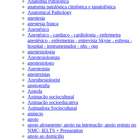
Anatomia Patológica
anatomia patológica citológica e tanatológica
Anatomical Pathology
anestesia
anestesia frança
Anestésico
Anestésico - cardiaco - cardiologia - enfermeira
anestésico - enfermeiras - entrevista Skype - esfrega -
hospital - instrumentador - nhs - rgn
anestesiologia
Anestesiologista
anestesiologo
Anestesista
anestesistas
Anesthesiologist
angiografia
Angola
Animação sociocultural
Animação socioeducativa
Animadora Sociocultural
anúncio
apoio
apoio alojamento; apoio na integração; apoio registo no
NMC; IELTS + Preparation
apoio ao domicilio