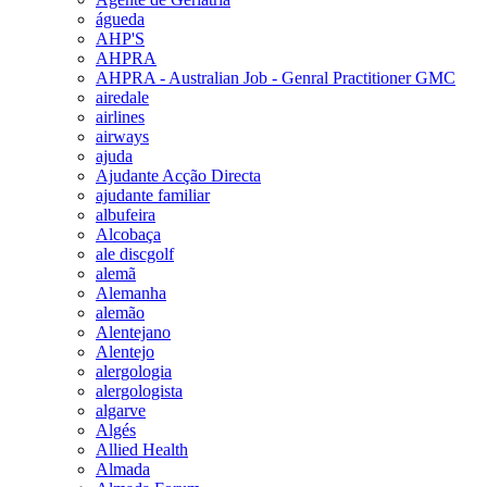
águeda
AHP'S
AHPRA
AHPRA - Australian Job - Genral Practitioner GMC
airedale
airlines
airways
ajuda
Ajudante Acção Directa
ajudante familiar
albufeira
Alcobaça
ale discgolf
alemã
Alemanha
alemão
Alentejano
Alentejo
alergologia
alergologista
algarve
Algés
Allied Health
Almada