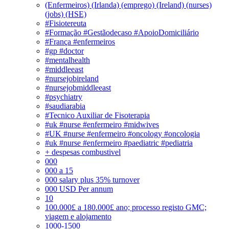
(Enfermeiros) (Irlanda) (emprego) (Ireland) (nurses)
(jobs) (HSE)
#Fisiotereuta
#Formação #Gestãodecaso #ApoioDomiciliário
#França #enfermeiros
#gp #doctor
#mentalhealth
#middleeast
#nursejobireland
#nursejobmiddleeast
#psychiatry
#saudiarabia
#Tecnico Auxiliar de Fisoterapia
#uk #nurse #enfermeiro #midwives
#UK #nurse #enfermeiro #oncology #oncologia
#uk #nurse #enfermeiro #paediatric #pediatria
+ despesas combustivel
000
000 a 15
000 salary plus 35% turnover
000 USD Per annum
10
100.000£ a 180.000£ ano; processo registo GMC;
viagem e alojamento
1000-1500