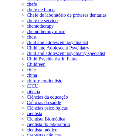
chefe
chefe de bloco
Chefe de laboratório de próteses dentárias
chefe de serviço
chemotherapy
chemotherapy nurse
chest
child and adolescent psychiatrist
Child and Adolescent Psychiatry
child and adolescent psychiatry specialist
Child Psychiatrist In Patna
Childreen
chile
china
chirurgien-dentiste
CICU
ciência
Ciências da educação
Ciências da saúde
Ciências psicológicas
cientista
Cientista Biomédica
cientista do laboratório
cientista médico
Cientistas clínicos