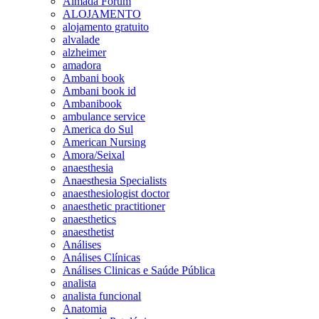
Almada Forum
ALOJAMENTO
alojamento gratuito
alvalade
alzheimer
amadora
Ambani book
Ambani book id
Ambanibook
ambulance service
America do Sul
American Nursing
Amora/Seixal
anaesthesia
Anaesthesia Specialists
anaesthesiologist doctor
anaesthetic practitioner
anaesthetics
anaesthetist
Análises
Análises Clínicas
Análises Clinicas e Saúde Pública
analista
analista funcional
Anatomia