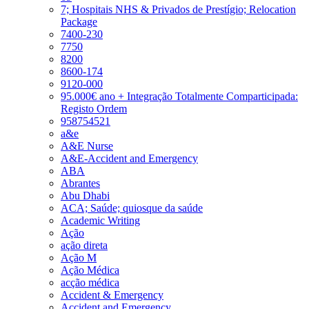
7; Hospitais NHS & Privados de Prestígio; Relocation
Package
7400-230
7750
8200
8600-174
9120-000
95.000€ ano + Integração Totalmente Comparticipada:
Registo Ordem
958754521
a&e
A&E Nurse
A&E-Accident and Emergency
ABA
Abrantes
Abu Dhabi
ACA; Saúde; quiosque da saúde
Academic Writing
Ação
ação direta
Ação M
Ação Médica
acção médica
Accident & Emergency
Accident and Emergency