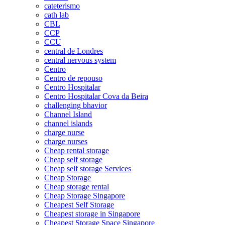
cateterismo
cath lab
CBL
CCP
CCU
central de Londres
central nervous system
Centro
Centro de repouso
Centro Hospitalar
Centro Hospitalar Cova da Beira
challenging bhavior
Channel Island
channel islands
charge nurse
charge nurses
Cheap rental storage
Cheap self storage
Cheap self storage Services
Cheap Storage
Cheap storage rental
Cheap Storage Singapore
Cheapest Self Storage
Cheapest storage in Singapore
Cheapest Storage Space Singapore