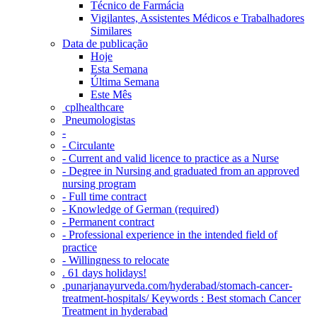
Técnico de Farmácia
Vigilantes, Assistentes Médicos e Trabalhadores
Similares
Data de publicação
Hoje
Esta Semana
Última Semana
Este Mês
‎ cplhealthcare‬
Pneumologistas
-
- Circulante
- Current and valid licence to practice as a Nurse
- Degree in Nursing and graduated from an approved
nursing program
- Full time contract
- Knowledge of German (required)
- Permanent contract
- Professional experience in the intended field of
practice
- Willingness to relocate
. 61 days holidays!
.punarjanayurveda.com/hyderabad/stomach-cancer-
treatment-hospitals/ Keywords : Best stomach Cancer
Treatment in hyderabad