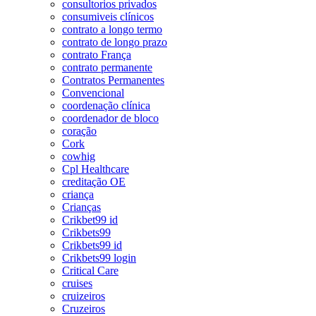
consultorios privados
consumiveis clínicos
contrato a longo termo
contrato de longo prazo
contrato França
contrato permanente
Contratos Permanentes
Convencional
coordenação clínica
coordenador de bloco
coração
Cork
cowhig
Cpl Healthcare
creditação OE
criança
Crianças
Crikbet99 id
Crikbets99
Crikbets99 id
Crikbets99 login
Critical Care
cruises
cruizeiros
Cruzeiros