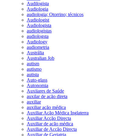
Audilogista
Audiologia
audiologia; Otorrino; técnicos
Audiologist
Audiologista
audiologistas
audiologsta
Audiology
audiometria
Austrália
Australian Job
autism
autismo
autista
Auto-glass
Autonomia
Auxiiares de Saúde
auxilar de ação direta
auxiliar
auxiliar ação médica
Auxiliar Ação Médica Inglaterra
Auxiliar Acção Directa
Auxiliar de ação médica
Auxiliar de Acção Directa
Auxiliar de Geriatria