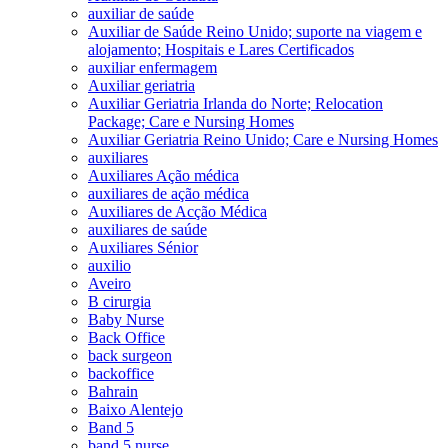
auxiliar de saúde
Auxiliar de Saúde Reino Unido; suporte na viagem e
alojamento; Hospitais e Lares Certificados
auxiliar enfermagem
Auxiliar geriatria
Auxiliar Geriatria Irlanda do Norte; Relocation
Package; Care e Nursing Homes
Auxiliar Geriatria Reino Unido; Care e Nursing Homes
auxiliares
Auxiliares Ação médica
auxiliares de ação médica
Auxiliares de Acção Médica
auxiliares de saúde
Auxiliares Sénior
auxilio
Aveiro
B cirurgia
Baby Nurse
Back Office
back surgeon
backoffice
Bahrain
Baixo Alentejo
Band 5
band 5 nurse