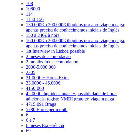
108
108000
114
1150-156
130.000€ a 200.000€ ilíquidos por ano; viagem paga;
apenas precisa de conhecimentos iniciais de Inglês
150 a 240€ à hora
160.000€ a 200.000€ ilíquidos por ano; viagem paga;
apenas precisa de conhecimentos iniciais de Inglês
1st Interview in Lisboa possible
2 meses de acomodação
2 months free accomodation
2000-5.000.000
2305
31.000€ + Horas Extra
33.000€ - 46.000€
4150-000
42.000€ ilíquidos anuais + possibilidade de horas
adicionais; registo NMBI gratuito; viagem paga
4715-091 Braga
5780 Euros per month
6
6 e 7
6 meses Experiência
69