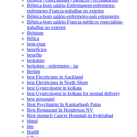
Bélgica-bom salário-Enfermagem-enfermeira-
enfermeiro-Francia-trabalhar no exterior
Bélgica-bom salário-enfermeiro-país estrangeiro
Bélgica-bom salário-Francia-médicos especialista-
trabalhar no exterior
Belgium
Bélica
bem-estar
benefícios
benefits
berkshire
berkshire - enfermeiro - lar
Berlim
best Electricians in Auckland
best Electricians in North Shore
best Gynecologist in kolkata
best Gynecologist in kolkata for normal delivery
best personnel
Best Psychiatrist In Kankarbagh Patna
Best Restaurant In Henderson NV
Best stomach Cancer Hospitals in hyderabad
bhpal
bhs
Big88