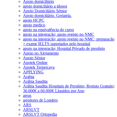
Apoio domiciliário
apoio domiciliário a idosos
Apoio Domiciliário Sénior
Apoio domiciliário. Geriatría.
apoio HCPC
apoio medico
apoio na equivalência do curso
apoio na integração; apoio registo no NMC
apoio na integração; apoio registo no NMC; preparação
+ exame IELTS suportados pelo hospital
apoio na integração; Hospital Privado de prestígio
Apoio no Alojamento
Apoio Sénior
Apotek Online
Apotek Terpercaya
APPLYING
Arabia
Arábia Saudita
Arábia Saudita Hospitais de Prestígio; Registo Gratuito;
36.000€ a 60.000€ Líquidos por Ano
areas
arredores de Londres
ARS
ARSLVT
ARSLVT Ortopedia