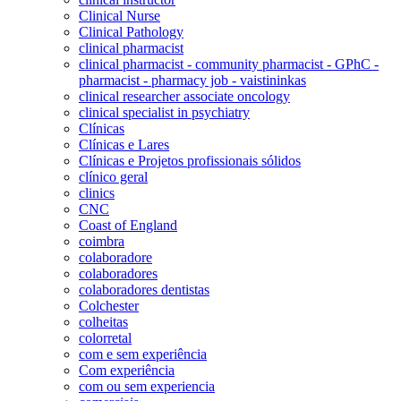
Clinical Nurse
Clinical Pathology
clinical pharmacist
clinical pharmacist - community pharmacist - GPhC -
pharmacist - pharmacy job - vaistininkas
clinical researcher associate oncology
clinical specialist in psychiatry
Clínicas
Clínicas e Lares
Clínicas e Projetos profissionais sólidos
clínico geral
clinics
CNC
Coast of England
coimbra
colaboradore
colaboradores
colaboradores dentistas
Colchester
colheitas
colorretal
com e sem experiência
Com experiência
com ou sem experiencia