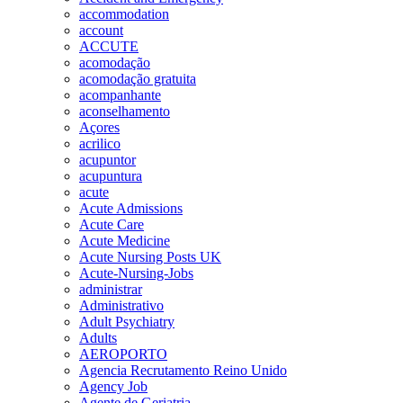
accommodation
account
ACCUTE
acomodação
acomodação gratuita
acompanhante
aconselhamento
Açores
acrilico
acupuntor
acupuntura
acute
Acute Admissions
Acute Care
Acute Medicine
Acute Nursing Posts UK
Acute-Nursing-Jobs
administrar
Administrativo
Adult Psychiatry
Adults
AEROPORTO
Agencia Recrutamento Reino Unido
Agency Job
Agente de Geriatria