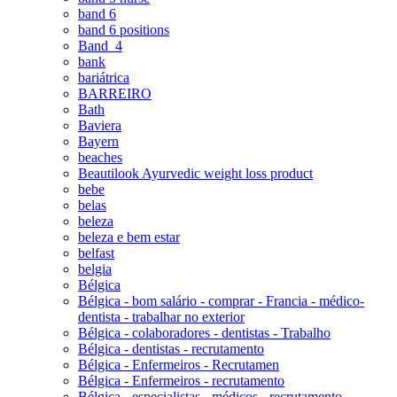
band 6
band 6 positions
Band_4
bank
bariátrica
BARREIRO
Bath
Baviera
Bayern
beaches
Beautilook Ayurvedic weight loss product
bebe
belas
beleza
beleza e bem estar
belfast
belgia
Bélgica
Bélgica - bom salário - comprar - Francia - médico-
dentista - trabalhar no exterior
Bélgica - colaboradores - dentistas - Trabalho
Bélgica - dentistas - recrutamento
Bélgica - Enfermeiros - Recrutamen
Bélgica - Enfermeiros - recrutamento
Bélgica - especialistas - médicos - recrutamento