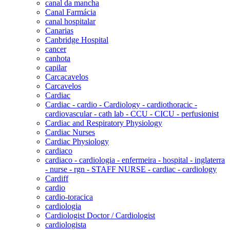
canal da mancha
Canal Farmácia
canal hospitalar
Canarias
Canbridge Hospital
cancer
canhota
capilar
Carcacavelos
Carcavelos
Cardiac
Cardiac - cardio - Cardiology - cardiothoracic -
cardiovascular - cath lab - CCU - CICU - perfusionist
Cardiac and Respiratory Physiology
Cardiac Nurses
Cardiac Physiology
cardiaco
cardiaco - cardiologia - enfermeira - hospital - inglaterra
- nurse - rgn - STAFF NURSE - cardiac - cardiology
Cardiff
cardio
cardio-toracica
cardiologia
Cardiologist Doctor / Cardiologist
cardiologista