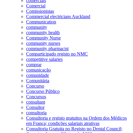
comerciais
Comercial
Comissionistas
Commercial electricians Auckland
Communication
community
community health
Community Nurse
community nurses
community pharmacist
Comparticipado registo no NMC
competitive salaries
comprar
comunicação
comunidade
Comunitária
Concurso
Concurso Público
Concursos
consultant
Consultor
consultoria
Consultoria e registo gratuitos na Ordem dos Médicos
em França; condições salariais atrativas
Consultoria Gratuita no Registo no Dental Council;