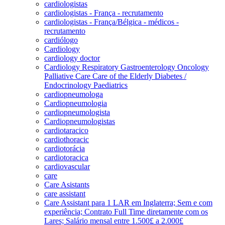
cardiologistas
cardiologistas - França - recrutamento
cardiologistas - França/Bélgica - médicos -
recrutamento
cardiólogo
Cardiology
cardiology doctor
Cardiology Respiratory Gastroenterology Oncology
Palliative Care Care of the Elderly Diabetes /
Endocrinology Paediatrics
cardiopneumologa
Cardiopneumologia
cardiopneumologista
Cardiopneumologistas
cardiotaracico
cardiothoracic
cardiotorácia
cardiotoracica
cardiovascular
care
Care Asistants
care assistant
Care Assistant para 1 LAR em Inglaterra; Sem e com
experiência; Contrato Full Time diretamente com os
Lares; Salário mensal entre 1.500£ a 2.000£