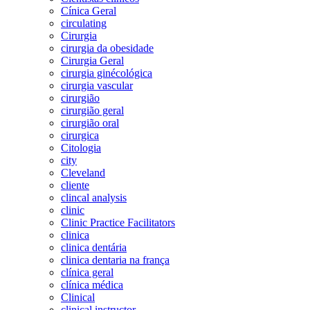
Cínica Geral
circulating
Cirurgia
cirurgia da obesidade
Cirurgia Geral
cirurgia ginécológica
cirurgia vascular
cirurgião
cirurgião geral
cirurgião oral
cirurgica
Citologia
city
Cleveland
cliente
clincal analysis
clinic
Clinic Practice Facilitators
clinica
clinica dentária
clinica dentaria na frança
clínica geral
clínica médica
Clinical
clinical instructor