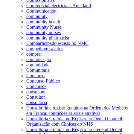
Comissionistas
Commercial electricians Auckland
Communication
community
community health
Community Nurse
community nurses
community pharmacist
Comparticipado registo no NMC
competitive salaries
comprar
comunicação
comunidade
Comunitária
Concurso
Concurso Público
Concursos
consultant
Consultor
consultoria
Consultoria e registo gratuitos na Ordem dos Médicos
em França; condições salariais atrativas
Consultoria Gratuita no Registo no Dental Council;
Organização com Clínicas do NHS
Consultoria Gratuita no Registo no General Dental