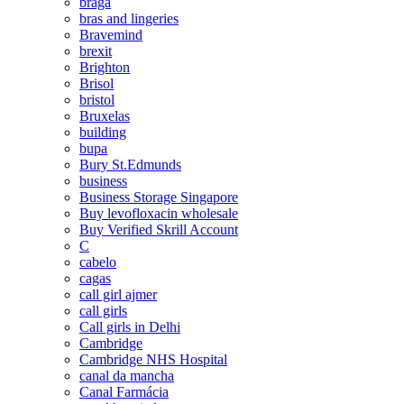
braga
bras and lingeries
Bravemind
brexit
Brighton
Brisol
bristol
Bruxelas
building
bupa
Bury St.Edmunds
business
Business Storage Singapore
Buy levofloxacin wholesale
Buy Verified Skrill Account
C
cabelo
cagas
call girl ajmer
call girls
Call girls in Delhi
Cambridge
Cambridge NHS Hospital
canal da mancha
Canal Farmácia