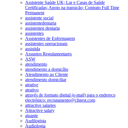
Assistente Saúde UK; Lar e Casas de Saúde
Certificadas; Apoio na transição; Contrato Full Time
Permanent
assistente social
assistentedentaria
assistenten dentaria
assistentes
Assistentes de Enfermagem
assistentes operacionais
assistida
Assuntos Regulamentares
ASW
atendimento
atendimento a domicílio
Atendimento ao Cliente
atendimento domiciliar
atrative
atrativo
através de formato digital (e-mail) para o endereço
electrónico: recrutamento@cligest.com
attractive salaries
Attractive salary
atuante
Audilogista
Audiologia