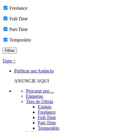
Freelance
Full-Time
Part-Time
Temporário
Topo ↑
Publicar um Anúncio
ANUNCIE AQUI
Procurar por…
Etiquetas
Tipo de Oferta
Estágio
Freelance
Full-Time
Part-Time
Temporário