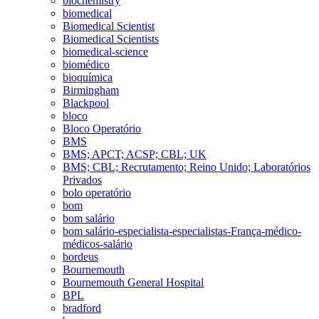
biochemistry
biomedical
Biomedical Scientist
Biomedical Scientists
biomedical-science
biomédico
bioquímica
Birmingham
Blackpool
bloco
Bloco Operatório
BMS
BMS; APCT; ACSP; CBL; UK
BMS; CBL; Recrutamento; Reino Unido; Laboratórios
Privados
bolo operatório
bom
bom salário
bom salário-especialista-especialistas-França-médico-
médicos-salário
bordeus
Bournemouth
Bournemouth General Hospital
BPL
bradford