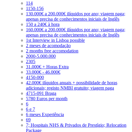
114
1150-156
130.000€ a 200.000€ ilíquidos por ano; viagem paga;
apenas precisa de conhecimentos iniciais de Inglês
150 a 240€ à hora
160.000€ a 200.000€ ilíquidos por ano; viagem paga;
apenas precisa de conhecimentos iniciais de Inglês
1st Interview in Lisboa possible
2 meses de acomodação
2 months free accomodation
2000-5.000.000
2305
31.000€ + Horas Extra
33.000€ - 46.000€
4150-000
42.000€ ilíquidos anuais + possibilidade de horas
adicionais; registo NMBI gratuito; viagem paga
4715-091 Braga
5780 Euros per month
6
6 e 7
6 meses Experiência
69
7; Hospitais NHS & Privados de Prestígio; Relocation
Package