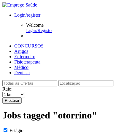
Login/register
Welcome
Ligar/Registo
CONCURSOS
Artigos
Enfermeiro
Fisioterapeuta
Médico
Dentista
Raio:
Procurar
Jobs tagged "otorrino"
Estágio