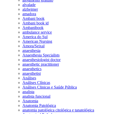
alojamento gratuito
alvalade
alzheimer
amadora
Ambani book
Ambani book id
Ambanibook
ambulance service
America do Sul
American Nursing
Amora/Seixal
anaesthesia
Anaesthesia Specialists
anaesthesiologist doctor
anaesthetic practitioner
anaesthetics
anaesthetist
Análises
Análises Clínicas
Análises Clinicas e Saúde Pública
analista
analista funcional
Anatomia
Anatomia Patológica
anatomia patológica citológica e tanatológica