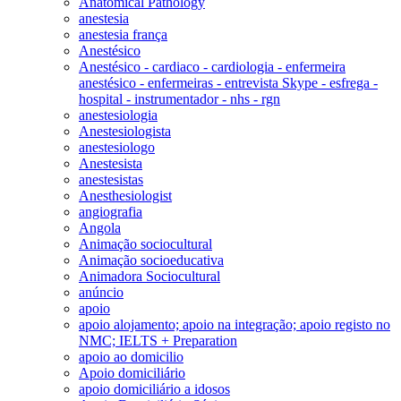
Anatomical Pathology
anestesia
anestesia frança
Anestésico
Anestésico - cardiaco - cardiologia - enfermeira
anestésico - enfermeiras - entrevista Skype - esfrega -
hospital - instrumentador - nhs - rgn
anestesiologia
Anestesiologista
anestesiologo
Anestesista
anestesistas
Anesthesiologist
angiografia
Angola
Animação sociocultural
Animação socioeducativa
Animadora Sociocultural
anúncio
apoio
apoio alojamento; apoio na integração; apoio registo no
NMC; IELTS + Preparation
apoio ao domicilio
Apoio domiciliário
apoio domiciliário a idosos