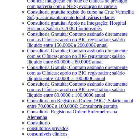
Council; Integração em rede de clínicas de prestígio
com parceria com o NHS; evolução na carreia
Consultoria gratuita registo do curso na Cruz Vermelha
Suíça; acompanhamento local; várias cidades
Consultoria gratuita; Apoio na Integração; Hospital
Holanda; Salário 3.700€ Ilíquidos/mês
Consultoria Gratuita; Contrato assinado diretamente
com as Clínicas; apoio no BIG registration; salário
Ilíquido entre 150.000€ a 200.000€ anual
Consultoria Gratuita; Contrato assinado diretamente
com as Clínicas; apoio no BIG registration; salário
Ilíquido entre 60.000€ a 80.000€ anual
Consultoria Gratuita; Contrato assinado diretamente
com as Clínicas; apoio no BIG registration; salário
Ilíquido entre 70.000€ a 100.000€ anual
Consultoria Gratuita; Contrato assinado diretamente
com as Clínicas; apoio no BIG registration; salário
Ilíquido entre 80.000€ a 100.000€ anual
Consultoria no Registo na Ordem (BIG); Salário anual
entre 70.000€ a 100.000€; Consultoria gratuita
Consultoria Registo na Ordem Enfermeiros na
Alemanha
Consultorio
consultorios privados
consumiveis clínicos