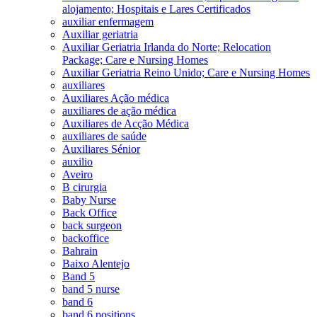
alojamento; Hospitais e Lares Certificados
auxiliar enfermagem
Auxiliar geriatria
Auxiliar Geriatria Irlanda do Norte; Relocation
Package; Care e Nursing Homes
Auxiliar Geriatria Reino Unido; Care e Nursing Homes
auxiliares
Auxiliares Ação médica
auxiliares de ação médica
Auxiliares de Acção Médica
auxiliares de saúde
Auxiliares Sénior
auxilio
Aveiro
B cirurgia
Baby Nurse
Back Office
back surgeon
backoffice
Bahrain
Baixo Alentejo
Band 5
band 5 nurse
band 6
band 6 positions