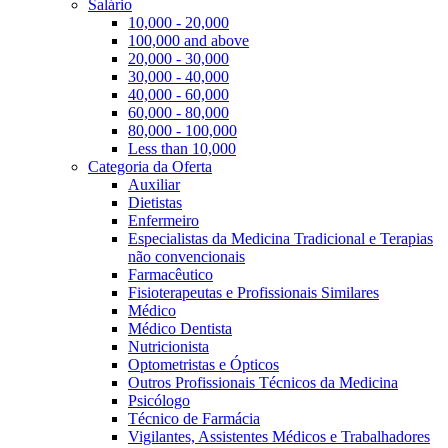
Salário
10,000 - 20,000
100,000 and above
20,000 - 30,000
30,000 - 40,000
40,000 - 60,000
60,000 - 80,000
80,000 - 100,000
Less than 10,000
Categoria da Oferta
Auxiliar
Dietistas
Enfermeiro
Especialistas da Medicina Tradicional e Terapias
não convencionais
Farmacêutico
Fisioterapeutas e Profissionais Similares
Médico
Médico Dentista
Nutricionista
Optometristas e Ópticos
Outros Profissionais Técnicos da Medicina
Psicólogo
Técnico de Farmácia
Vigilantes, Assistentes Médicos e Trabalhadores