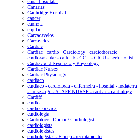
canal hospitalar
Canarias
Canbridge Hospital
cancer
canhota
capilar
Carcacavelos
Carcavelos
Cardiac
Cardiac - cardio - Cardiology - cardiothoracic -
cardiovascular - cath lab - CCU - CICU - perfusionist
Cardiac and Respiratory Physiology
Cardiac Nurses
Cardiac Physiology
cardiaco
cardiaco - cardiologia - enfermeira - hospital - inglaterra
- nurse - rgn - STAFF NURSE - cardiac - cardiology
Cardiff
cardio
cardio-toracica
cardiologia
Cardiologist Doctor / Cardiologist
cardiologista
cardiologistas
cardiologistas - França - recrutamento