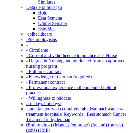
Similares
Data de publicação
Hoje
Esta Semana
Última Semana
Este Mês
‎ cplhealthcare‬
Pneumologistas
-
- Circulante
- Current and valid licence to practice as a Nurse
- Degree in Nursing and graduated from an approved
nursing program
- Full time contract
- Knowledge of German (required)
- Permanent contract
- Professional experience in the intended field of
practice
- Willingness to relocate
. 61 days holidays!
.punarjanayurveda.com/hyderabad/stomach-cancer-
treatment-hospitals/ Keywords : Best stomach Cancer
Treatment in hyderabad
(Enfermeiros) (Irlanda) (emprego) (Ireland) (nurses)
(jobs) (HSE)