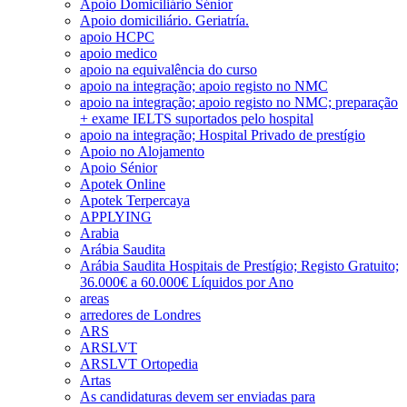
Apoio Domiciliário Sénior
Apoio domiciliário. Geriatría.
apoio HCPC
apoio medico
apoio na equivalência do curso
apoio na integração; apoio registo no NMC
apoio na integração; apoio registo no NMC; preparação
+ exame IELTS suportados pelo hospital
apoio na integração; Hospital Privado de prestígio
Apoio no Alojamento
Apoio Sénior
Apotek Online
Apotek Terpercaya
APPLYING
Arabia
Arábia Saudita
Arábia Saudita Hospitais de Prestígio; Registo Gratuito;
36.000€ a 60.000€ Líquidos por Ano
areas
arredores de Londres
ARS
ARSLVT
ARSLVT Ortopedia
Artas
As candidaturas devem ser enviadas para