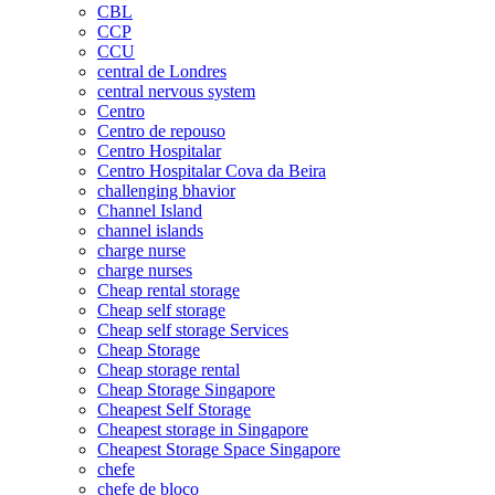
CBL
CCP
CCU
central de Londres
central nervous system
Centro
Centro de repouso
Centro Hospitalar
Centro Hospitalar Cova da Beira
challenging bhavior
Channel Island
channel islands
charge nurse
charge nurses
Cheap rental storage
Cheap self storage
Cheap self storage Services
Cheap Storage
Cheap storage rental
Cheap Storage Singapore
Cheapest Self Storage
Cheapest storage in Singapore
Cheapest Storage Space Singapore
chefe
chefe de bloco