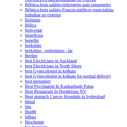
Bélgica-bom salário-enfermeiro-país estrangeiro
Bélgica-bom salário-Francia-médicos especialista-
trabalhar no exterior
Belgium
Bélica
bem-estar
benefícios
benefits
berkshire
berkshire - enfermeiro - lar
Berlim
best Electricians in Auckland
best Electricians in North Shore
best Gynecologist in kolkata
best Gynecologist in kolkata for normal delivery
best personnel
Best Psychiatrist In Kankarbagh Patna
Best Restaurant In Henderson NV
Best stomach Cancer Hospitals in hyderabad
bhpal
bhs
Big88
bilbao
Biochemie