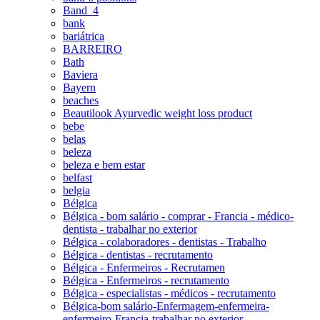
Band_4
bank
bariátrica
BARREIRO
Bath
Baviera
Bayern
beaches
Beautilook Ayurvedic weight loss product
bebe
belas
beleza
beleza e bem estar
belfast
belgia
Bélgica
Bélgica - bom salário - comprar - Francia - médico-
dentista - trabalhar no exterior
Bélgica - colaboradores - dentistas - Trabalho
Bélgica - dentistas - recrutamento
Bélgica - Enfermeiros - Recrutamen
Bélgica - Enfermeiros - recrutamento
Bélgica - especialistas - médicos - recrutamento
Bélgica-bom salário-Enfermagem-enfermeira-
enfermeiro-Francia-trabalhar no exterior