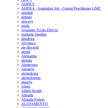
AHPRA
AHPRA - Australian Job - Genral Practitioner GMC
airedale
airlines
airways
ajuda
Ajudante Acção Directa
ajudante familiar
albufeira
Alcobaça
ale discgolf
alemã
Alemanha
alemão
Alentejano
Alentejo
alergologia
alergologista
algarve
Algés
Allied Health
Almada
Almada Forum
ALOJAMENTO