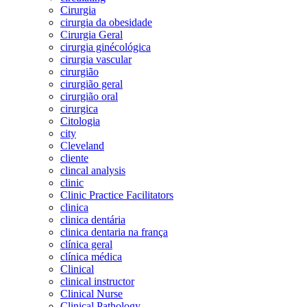
Cirurgia
cirurgia da obesidade
Cirurgia Geral
cirurgia ginécológica
cirurgia vascular
cirurgião
cirurgião geral
cirurgião oral
cirurgica
Citologia
city
Cleveland
cliente
clincal analysis
clinic
Clinic Practice Facilitators
clinica
clinica dentária
clinica dentaria na frança
clínica geral
clínica médica
Clinical
clinical instructor
Clinical Nurse
Clinical Pathology