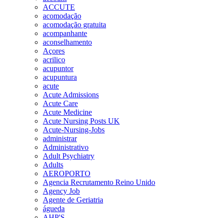
ACCUTE
acomodação
acomodação gratuita
acompanhante
aconselhamento
Açores
acrilico
acupuntor
acupuntura
acute
Acute Admissions
Acute Care
Acute Medicine
Acute Nursing Posts UK
Acute-Nursing-Jobs
administrar
Administrativo
Adult Psychiatry
Adults
AEROPORTO
Agencia Recrutamento Reino Unido
Agency Job
Agente de Geriatria
águeda
AHP'S