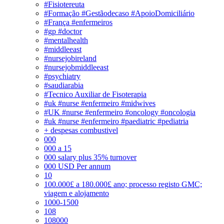
#Fisiotereuta
#Formação #Gestãodecaso #ApoioDomiciliário
#França #enfermeiros
#gp #doctor
#mentalhealth
#middleeast
#nursejobireland
#nursejobmiddleeast
#psychiatry
#saudiarabia
#Tecnico Auxiliar de Fisoterapia
#uk #nurse #enfermeiro #midwives
#UK #nurse #enfermeiro #oncology #oncologia
#uk #nurse #enfermeiro #paediatric #pediatria
+ despesas combustivel
000
000 a 15
000 salary plus 35% turnover
000 USD Per annum
10
100.000£ a 180.000£ ano; processo registo GMC;
viagem e alojamento
1000-1500
108
108000