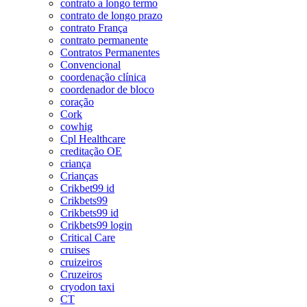
contrato a longo termo
contrato de longo prazo
contrato França
contrato permanente
Contratos Permanentes
Convencional
coordenação clínica
coordenador de bloco
coração
Cork
cowhig
Cpl Healthcare
creditação OE
criança
Crianças
Crikbet99 id
Crikbets99
Crikbets99 id
Crikbets99 login
Critical Care
cruises
cruizeiros
Cruzeiros
cryodon taxi
CT