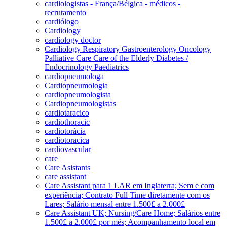
cardiologistas - França/Bélgica - médicos -
recrutamento
cardiólogo
Cardiology
cardiology doctor
Cardiology Respiratory Gastroenterology Oncology
Palliative Care Care of the Elderly Diabetes /
Endocrinology Paediatrics
cardiopneumologa
Cardiopneumologia
cardiopneumologista
Cardiopneumologistas
cardiotaracico
cardiothoracic
cardiotorácia
cardiotoracica
cardiovascular
care
Care Asistants
care assistant
Care Assistant para 1 LAR em Inglaterra; Sem e com
experiência; Contrato Full Time diretamente com os
Lares; Salário mensal entre 1.500£ a 2.000£
Care Assistant UK; Nursing/Care Home; Salários entre
1.500£ a 2.000£ por mês; Acompanhamento local em