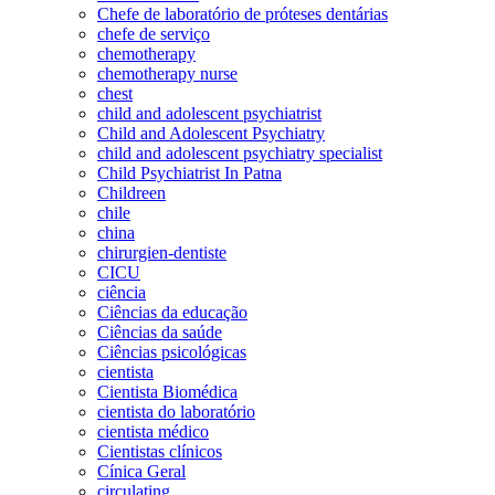
Chefe de laboratório de próteses dentárias
chefe de serviço
chemotherapy
chemotherapy nurse
chest
child and adolescent psychiatrist
Child and Adolescent Psychiatry
child and adolescent psychiatry specialist
Child Psychiatrist In Patna
Childreen
chile
china
chirurgien-dentiste
CICU
ciência
Ciências da educação
Ciências da saúde
Ciências psicológicas
cientista
Cientista Biomédica
cientista do laboratório
cientista médico
Cientistas clínicos
Cínica Geral
circulating