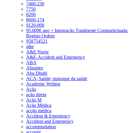
7400-230
7750
8200
8600-174
9120-000
95.000€ ano + Integração Totalmente Comparticipada:
Registo Ordem
958754521
a&e
A&E Nurse
A&E-Accident and Emergency
ABA
Abrantes
Abu Dhabi
ACA; Saúde; quiosque da saúde
Academic Writing
Ação
ação direta
Ação M
Ação Médica
acção médica
Accident & Emergency
Accident and Emergency
accommodation
account