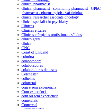
clinical pharmacist
clinical pharmacist - community pharmacist - GPhC -
pharmacist - pharmacy job - vaistininkas
clinical researcher associate oncology
clinical specialist in psychiatry
Clínicas
Clínicas e Lares
Clínicas e Projetos profissionais sólidos
clínico geral
clinics
CNC
Coast of England
coimbra
colaboradore
colaboradores
colaboradores dentistas
Colchester
colheitas
colorretal
com e sem experiência
Com experiência
com ou sem experiencia
comerciais
Comercial