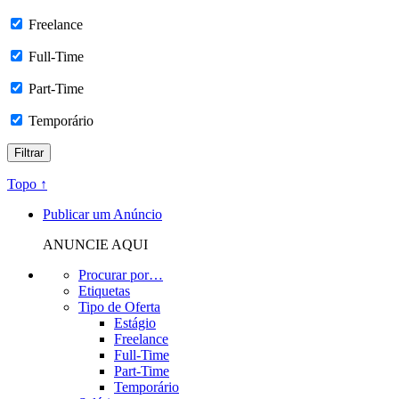
Freelance
Full-Time
Part-Time
Temporário
Topo ↑
Publicar um Anúncio
ANUNCIE AQUI
Procurar por…
Etiquetas
Tipo de Oferta
Estágio
Freelance
Full-Time
Part-Time
Temporário