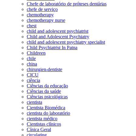
Chefe de laboratório de próteses dentárias
chefe de serviço
chemotherapy
chemotherapy nurse
chest
child and adolescent psychiatrist
Child and Adolescent Psychiatry
child and adolescent psychiatry specialist
Child Psychiatrist In Patna
Childreen
chile
china
chirurgien-dentiste
CICU
ciência
Ciências da educação
Ciências da saúde
Ciências psicológicas
cientista
Cientista Biomédica
cientista do laboratório
cientista médico
Cientistas clínicos
Cínica Geral
circulating