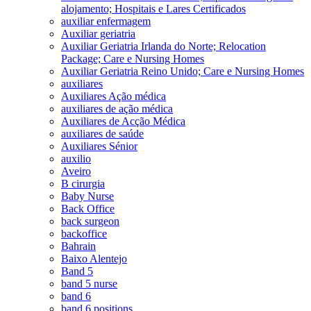
alojamento; Hospitais e Lares Certificados
auxiliar enfermagem
Auxiliar geriatria
Auxiliar Geriatria Irlanda do Norte; Relocation
Package; Care e Nursing Homes
Auxiliar Geriatria Reino Unido; Care e Nursing Homes
auxiliares
Auxiliares Ação médica
auxiliares de ação médica
Auxiliares de Acção Médica
auxiliares de saúde
Auxiliares Sénior
auxilio
Aveiro
B cirurgia
Baby Nurse
Back Office
back surgeon
backoffice
Bahrain
Baixo Alentejo
Band 5
band 5 nurse
band 6
band 6 positions