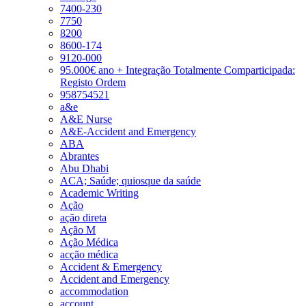
7400-230
7750
8200
8600-174
9120-000
95.000€ ano + Integração Totalmente Comparticipada:
Registo Ordem
958754521
a&e
A&E Nurse
A&E-Accident and Emergency
ABA
Abrantes
Abu Dhabi
ACA; Saúde; quiosque da saúde
Academic Writing
Ação
ação direta
Ação M
Ação Médica
acção médica
Accident & Emergency
Accident and Emergency
accommodation
account