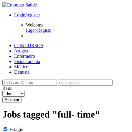
Login/register
Welcome
Ligar/Registo
CONCURSOS
Artigos
Enfermeiro
Fisioterapeuta
Médico
Dentista
Raio:
Procurar
Jobs tagged "full- time"
Estágio