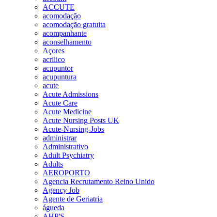
ACCUTE
acomodação
acomodação gratuita
acompanhante
aconselhamento
Açores
acrilico
acupuntor
acupuntura
acute
Acute Admissions
Acute Care
Acute Medicine
Acute Nursing Posts UK
Acute-Nursing-Jobs
administrar
Administrativo
Adult Psychiatry
Adults
AEROPORTO
Agencia Recrutamento Reino Unido
Agency Job
Agente de Geriatria
águeda
AHP'S