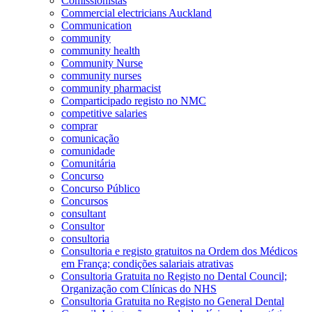
Comissionistas
Commercial electricians Auckland
Communication
community
community health
Community Nurse
community nurses
community pharmacist
Comparticipado registo no NMC
competitive salaries
comprar
comunicação
comunidade
Comunitária
Concurso
Concurso Público
Concursos
consultant
Consultor
consultoria
Consultoria e registo gratuitos na Ordem dos Médicos
em França; condições salariais atrativas
Consultoria Gratuita no Registo no Dental Council;
Organização com Clínicas do NHS
Consultoria Gratuita no Registo no General Dental