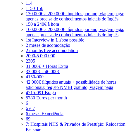
114
1150-156
130.000€ a 200.000€ ilíquidos por ano; viagem paga;
apenas precisa de conhecimentos iniciais de Inglês
150 a 240€ à hora
160.000€ a 200.000€ ilíquidos por ano; viagem paga;
apenas precisa de conhecimentos iniciais de Inglês
1st Interview in Lisboa possible
2 meses de acomodação
2 months free accomodation
2000-5.000.000
2305
31.000€ + Horas Extra
33.000€ - 46.000€
4150-000
42.000€ ilíquidos anuais + possibilidade de horas
adicionais; registo NMBI gratuito; viagem paga
4715-091 Braga
5780 Euros per month
6
6 e 7
6 meses Experiência
69
7; Hospitais NHS & Privados de Prestígio; Relocation
Package