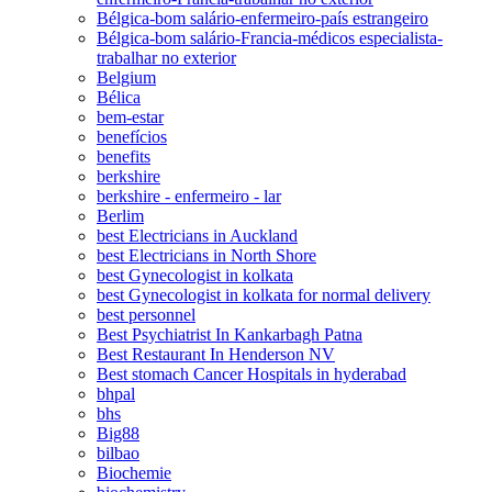
Bélgica-bom salário-enfermeiro-país estrangeiro
Bélgica-bom salário-Francia-médicos especialista-
trabalhar no exterior
Belgium
Bélica
bem-estar
benefícios
benefits
berkshire
berkshire - enfermeiro - lar
Berlim
best Electricians in Auckland
best Electricians in North Shore
best Gynecologist in kolkata
best Gynecologist in kolkata for normal delivery
best personnel
Best Psychiatrist In Kankarbagh Patna
Best Restaurant In Henderson NV
Best stomach Cancer Hospitals in hyderabad
bhpal
bhs
Big88
bilbao
Biochemie