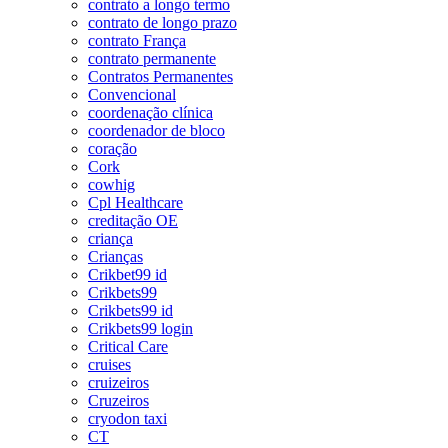
contrato a longo termo
contrato de longo prazo
contrato França
contrato permanente
Contratos Permanentes
Convencional
coordenação clínica
coordenador de bloco
coração
Cork
cowhig
Cpl Healthcare
creditação OE
criança
Crianças
Crikbet99 id
Crikbets99
Crikbets99 id
Crikbets99 login
Critical Care
cruises
cruizeiros
Cruzeiros
cryodon taxi
CT