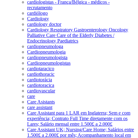
cardiologistas - França/Bélgica - médicos -
recrutamento
cardiólogo
Cardiology
cardiology doctor
Cardiology Respiratory Gastroenterology Oncology
Palliative Care Care of the Elderly Diabetes /
Endocrinology Paediatrics
cardiopneumologa
Cardiopneumologia
cardiopneumologista
Cardiopneumologistas
cardiotaracico
cardiothoracic
cardiotorácia
cardiotoracica
cardiovascular
care
Care Asistants
care assistant
Care Assistant para 1 LAR em Inglaterra; Sem e com
experiência; Contrato Full Time diretamente com os
Lares; Salário mensal entre 1.500£ a 2.000£
Care Assistant UK; Nursing/Care Home; Salários entre
1.500£ a 2.000£ por mês; Acompanhamento local em