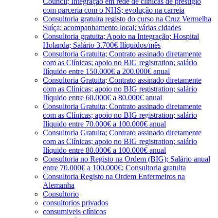
Council; Integração em rede de clínicas de prestígio
com parceria com o NHS; evolução na carreia
Consultoria gratuita registo do curso na Cruz Vermelha
Suíça; acompanhamento local; várias cidades
Consultoria gratuita; Apoio na Integração; Hospital
Holanda; Salário 3.700€ Ilíquidos/mês
Consultoria Gratuita; Contrato assinado diretamente
com as Clínicas; apoio no BIG registration; salário
Ilíquido entre 150.000€ a 200.000€ anual
Consultoria Gratuita; Contrato assinado diretamente
com as Clínicas; apoio no BIG registration; salário
Ilíquido entre 60.000€ a 80.000€ anual
Consultoria Gratuita; Contrato assinado diretamente
com as Clínicas; apoio no BIG registration; salário
Ilíquido entre 70.000€ a 100.000€ anual
Consultoria Gratuita; Contrato assinado diretamente
com as Clínicas; apoio no BIG registration; salário
Ilíquido entre 80.000€ a 100.000€ anual
Consultoria no Registo na Ordem (BIG); Salário anual
entre 70.000€ a 100.000€; Consultoria gratuita
Consultoria Registo na Ordem Enfermeiros na
Alemanha
Consultorio
consultorios privados
consumiveis clínicos