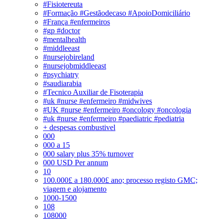
#Fisiotereuta
#Formação #Gestãodecaso #ApoioDomiciliário
#França #enfermeiros
#gp #doctor
#mentalhealth
#middleeast
#nursejobireland
#nursejobmiddleeast
#psychiatry
#saudiarabia
#Tecnico Auxiliar de Fisoterapia
#uk #nurse #enfermeiro #midwives
#UK #nurse #enfermeiro #oncology #oncologia
#uk #nurse #enfermeiro #paediatric #pediatria
+ despesas combustivel
000
000 a 15
000 salary plus 35% turnover
000 USD Per annum
10
100.000£ a 180.000£ ano; processo registo GMC;
viagem e alojamento
1000-1500
108
108000