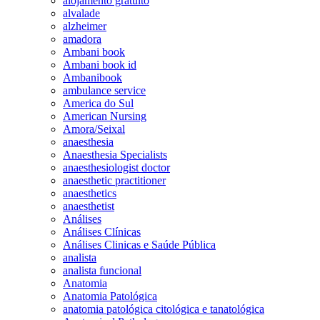
alojamento gratuito
alvalade
alzheimer
amadora
Ambani book
Ambani book id
Ambanibook
ambulance service
America do Sul
American Nursing
Amora/Seixal
anaesthesia
Anaesthesia Specialists
anaesthesiologist doctor
anaesthetic practitioner
anaesthetics
anaesthetist
Análises
Análises Clínicas
Análises Clinicas e Saúde Pública
analista
analista funcional
Anatomia
Anatomia Patológica
anatomia patológica citológica e tanatológica