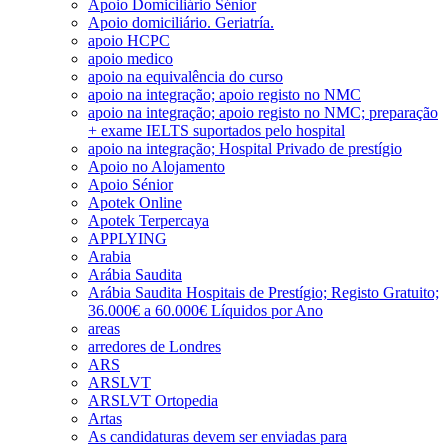
Apoio Domiciliário Sénior
Apoio domiciliário. Geriatría.
apoio HCPC
apoio medico
apoio na equivalência do curso
apoio na integração; apoio registo no NMC
apoio na integração; apoio registo no NMC; preparação
+ exame IELTS suportados pelo hospital
apoio na integração; Hospital Privado de prestígio
Apoio no Alojamento
Apoio Sénior
Apotek Online
Apotek Terpercaya
APPLYING
Arabia
Arábia Saudita
Arábia Saudita Hospitais de Prestígio; Registo Gratuito;
36.000€ a 60.000€ Líquidos por Ano
areas
arredores de Londres
ARS
ARSLVT
ARSLVT Ortopedia
Artas
As candidaturas devem ser enviadas para