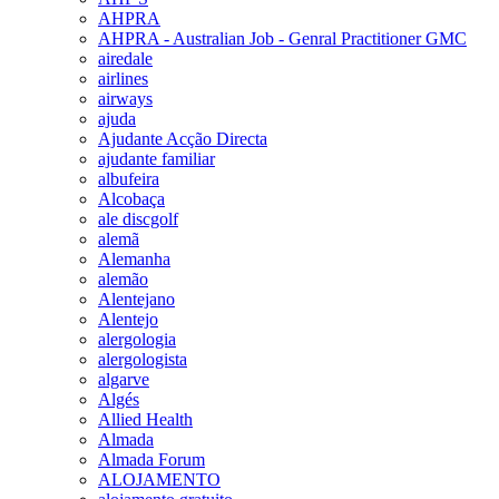
AHPRA
AHPRA - Australian Job - Genral Practitioner GMC
airedale
airlines
airways
ajuda
Ajudante Acção Directa
ajudante familiar
albufeira
Alcobaça
ale discgolf
alemã
Alemanha
alemão
Alentejano
Alentejo
alergologia
alergologista
algarve
Algés
Allied Health
Almada
Almada Forum
ALOJAMENTO