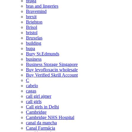
braga
bras and lingeries
Bravemind
brexit
Brighton
Brisol
bristol
Bruxelas
building
bupa
Bury St.Edmunds
business
Business Storage Singapore
Buy levofloxacin wholesale
Buy Verified Skrill Account
C
cabelo
cagas
call girl ajmer
call girls
Call girls in Delhi
Cambridge
Cambridge NHS Hospital
canal da mancha
Canal Farmácia