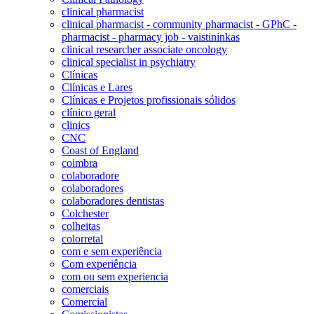
clinical pharmacist
clinical pharmacist - community pharmacist - GPhC -
pharmacist - pharmacy job - vaistininkas
clinical researcher associate oncology
clinical specialist in psychiatry
Clínicas
Clínicas e Lares
Clínicas e Projetos profissionais sólidos
clínico geral
clinics
CNC
Coast of England
coimbra
colaboradore
colaboradores
colaboradores dentistas
Colchester
colheitas
colorretal
com e sem experiência
Com experiência
com ou sem experiencia
comerciais
Comercial