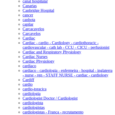
canal hospitalar
Canarias
Canbridge Hospital
cancer
canhota
capilar
Carcacavelos
Carcavelos
Cardiac
Cardiac - cardio - Cardiology - cardiothoracic -
cardiovascular - cath lab - CCU - CICU - perfusionist
Cardiac and Respiratory Physiology
Cardiac Nurses
Cardiac Physiology
cardiaco
cardiaco - cardiologia - enfermeira - hospital - inglaterra
- nurse - rgn - STAFF NURSE - cardiac - cardiology
Cardiff
cardio
cardio-toracica
cardiologia
Cardiologist Doctor / Cardiologist
cardiologista
cardiologistas
cardiologistas - França - recrutamento