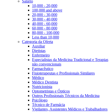
Salário
10,000 - 20,000
100,000 and above
20,000 - 30,000
30,000 - 40,000
40,000 - 60,000
60,000 - 80,000
80,000 - 100,000
Less than 10,000
Categoria da Oferta
Auxiliar
Dietistas
Enfermeiro
Especialistas da Medicina Tradicional e Terapias
não convencionais
Farmacêutico
Fisioterapeutas e Profissionais Similares
Médico
Médico Dentista
Nutricionista
Optometristas e Ópticos
Outros Profissionais Técnicos da Medicina
Psicólogo
Técnico de Farmácia
Vigilantes, Assistentes Médicos e Trabalhadores