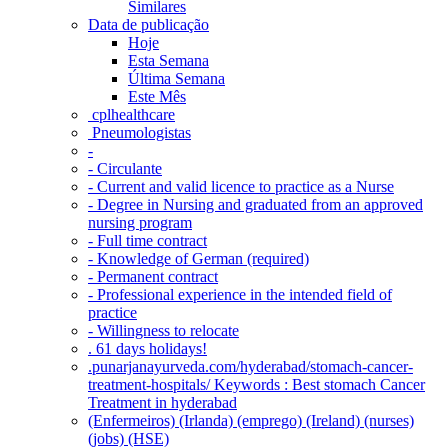
Similares
Data de publicação
Hoje
Esta Semana
Última Semana
Este Mês
‎ cplhealthcare‬
Pneumologistas
-
- Circulante
- Current and valid licence to practice as a Nurse
- Degree in Nursing and graduated from an approved
nursing program
- Full time contract
- Knowledge of German (required)
- Permanent contract
- Professional experience in the intended field of
practice
- Willingness to relocate
. 61 days holidays!
.punarjanayurveda.com/hyderabad/stomach-cancer-
treatment-hospitals/ Keywords : Best stomach Cancer
Treatment in hyderabad
(Enfermeiros) (Irlanda) (emprego) (Ireland) (nurses)
(jobs) (HSE)