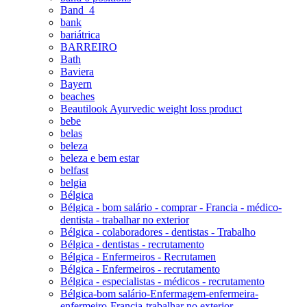
Band_4
bank
bariátrica
BARREIRO
Bath
Baviera
Bayern
beaches
Beautilook Ayurvedic weight loss product
bebe
belas
beleza
beleza e bem estar
belfast
belgia
Bélgica
Bélgica - bom salário - comprar - Francia - médico-
dentista - trabalhar no exterior
Bélgica - colaboradores - dentistas - Trabalho
Bélgica - dentistas - recrutamento
Bélgica - Enfermeiros - Recrutamen
Bélgica - Enfermeiros - recrutamento
Bélgica - especialistas - médicos - recrutamento
Bélgica-bom salário-Enfermagem-enfermeira-
enfermeiro-Francia-trabalhar no exterior