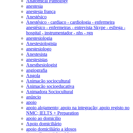
Anatomical Pathology
anestesia
anestesia frança
Anestésico
Anestésico - cardiaco - cardiologia - enfermeira
anestésico - enfermeiras - entrevista Skype - esfrega -
hospital - instrumentador - nhs - rgn
anestesiologia
Anestesiologista
anestesiologo
Anestesista
anestesistas
Anesthesiologist
angiografia
Angola
Animação sociocultural
Animação socioeducativa
Animadora Sociocultural
anúncio
apoio
apoio alojamento; apoio na integração; apoio registo no
NMC; IELTS + Preparation
apoio ao domicilio
Apoio domiciliário
apoio domiciliário a idosos