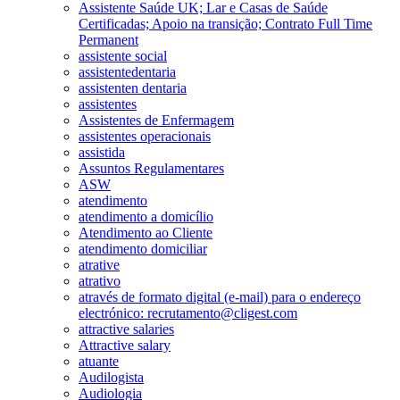
Assistente Saúde UK; Lar e Casas de Saúde
Certificadas; Apoio na transição; Contrato Full Time
Permanent
assistente social
assistentedentaria
assistenten dentaria
assistentes
Assistentes de Enfermagem
assistentes operacionais
assistida
Assuntos Regulamentares
ASW
atendimento
atendimento a domicílio
Atendimento ao Cliente
atendimento domiciliar
atrative
atrativo
através de formato digital (e-mail) para o endereço
electrónico: recrutamento@cligest.com
attractive salaries
Attractive salary
atuante
Audilogista
Audiologia