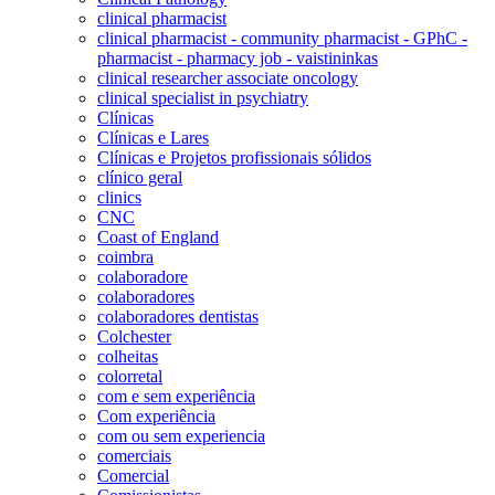
clinical pharmacist
clinical pharmacist - community pharmacist - GPhC -
pharmacist - pharmacy job - vaistininkas
clinical researcher associate oncology
clinical specialist in psychiatry
Clínicas
Clínicas e Lares
Clínicas e Projetos profissionais sólidos
clínico geral
clinics
CNC
Coast of England
coimbra
colaboradore
colaboradores
colaboradores dentistas
Colchester
colheitas
colorretal
com e sem experiência
Com experiência
com ou sem experiencia
comerciais
Comercial