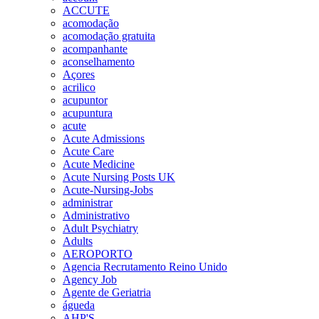
ACCUTE
acomodação
acomodação gratuita
acompanhante
aconselhamento
Açores
acrilico
acupuntor
acupuntura
acute
Acute Admissions
Acute Care
Acute Medicine
Acute Nursing Posts UK
Acute-Nursing-Jobs
administrar
Administrativo
Adult Psychiatry
Adults
AEROPORTO
Agencia Recrutamento Reino Unido
Agency Job
Agente de Geriatria
águeda
AHP'S