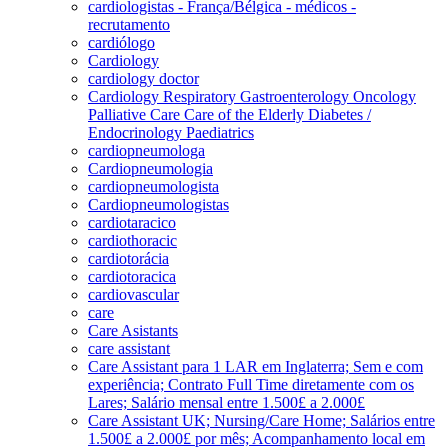
cardiologistas - França/Bélgica - médicos -
recrutamento
cardiólogo
Cardiology
cardiology doctor
Cardiology Respiratory Gastroenterology Oncology
Palliative Care Care of the Elderly Diabetes /
Endocrinology Paediatrics
cardiopneumologa
Cardiopneumologia
cardiopneumologista
Cardiopneumologistas
cardiotaracico
cardiothoracic
cardiotorácia
cardiotoracica
cardiovascular
care
Care Asistants
care assistant
Care Assistant para 1 LAR em Inglaterra; Sem e com
experiência; Contrato Full Time diretamente com os
Lares; Salário mensal entre 1.500£ a 2.000£
Care Assistant UK; Nursing/Care Home; Salários entre
1.500£ a 2.000£ por mês; Acompanhamento local em