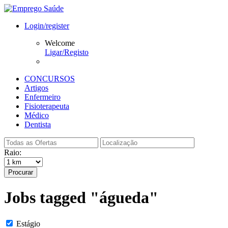
Login/register
Welcome
Ligar/Registo
CONCURSOS
Artigos
Enfermeiro
Fisioterapeuta
Médico
Dentista
Raio:
Procurar
Jobs tagged "águeda"
Estágio