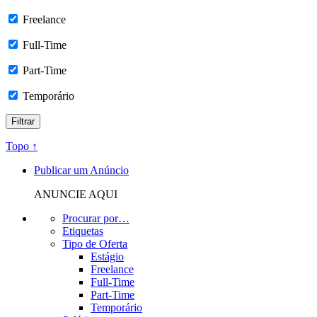
Freelance
Full-Time
Part-Time
Temporário
Topo ↑
Publicar um Anúncio
ANUNCIE AQUI
Procurar por…
Etiquetas
Tipo de Oferta
Estágio
Freelance
Full-Time
Part-Time
Temporário