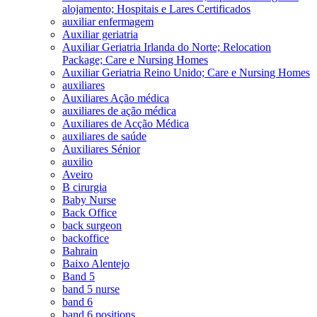
alojamento; Hospitais e Lares Certificados
auxiliar enfermagem
Auxiliar geriatria
Auxiliar Geriatria Irlanda do Norte; Relocation
Package; Care e Nursing Homes
Auxiliar Geriatria Reino Unido; Care e Nursing Homes
auxiliares
Auxiliares Ação médica
auxiliares de ação médica
Auxiliares de Acção Médica
auxiliares de saúde
Auxiliares Sénior
auxilio
Aveiro
B cirurgia
Baby Nurse
Back Office
back surgeon
backoffice
Bahrain
Baixo Alentejo
Band 5
band 5 nurse
band 6
band 6 positions