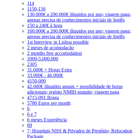
114
1150-156
130.000€ a 200.000€ ilíquidos por ano; viagem paga;
apenas precisa de conhecimentos iniciais de Inglês
150 a 240€ à hora
160.000€ a 200.000€ ilíquidos por ano; viagem paga;
apenas precisa de conhecimentos iniciais de Inglês
1st Interview in Lisboa possible
2 meses de acomodação
2 months free accomodation
2000-5.000.000
2305
31.000€ + Horas Extra
33.000€ - 46.000€
4150-000
42.000€ ilíquidos anuais + possibilidade de horas
adicionais; registo NMBI gratuito; viagem paga
4715-091 Braga
5780 Euros per month
6
6 e 7
6 meses Experiência
69
7; Hospitais NHS & Privados de Prestígio; Relocation
Package