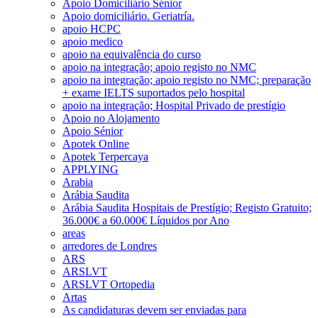
Apoio Domiciliário Sénior
Apoio domiciliário. Geriatría.
apoio HCPC
apoio medico
apoio na equivalência do curso
apoio na integração; apoio registo no NMC
apoio na integração; apoio registo no NMC; preparação
+ exame IELTS suportados pelo hospital
apoio na integração; Hospital Privado de prestígio
Apoio no Alojamento
Apoio Sénior
Apotek Online
Apotek Terpercaya
APPLYING
Arabia
Arábia Saudita
Arábia Saudita Hospitais de Prestígio; Registo Gratuito;
36.000€ a 60.000€ Líquidos por Ano
areas
arredores de Londres
ARS
ARSLVT
ARSLVT Ortopedia
Artas
As candidaturas devem ser enviadas para