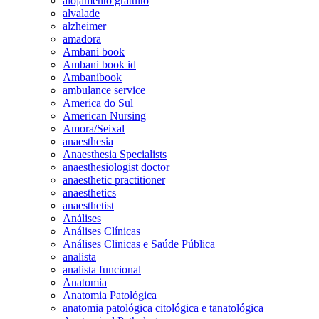
alojamento gratuito
alvalade
alzheimer
amadora
Ambani book
Ambani book id
Ambanibook
ambulance service
America do Sul
American Nursing
Amora/Seixal
anaesthesia
Anaesthesia Specialists
anaesthesiologist doctor
anaesthetic practitioner
anaesthetics
anaesthetist
Análises
Análises Clínicas
Análises Clinicas e Saúde Pública
analista
analista funcional
Anatomia
Anatomia Patológica
anatomia patológica citológica e tanatológica