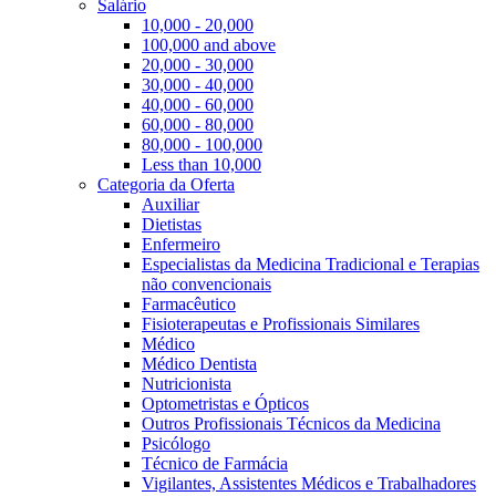
Salário
10,000 - 20,000
100,000 and above
20,000 - 30,000
30,000 - 40,000
40,000 - 60,000
60,000 - 80,000
80,000 - 100,000
Less than 10,000
Categoria da Oferta
Auxiliar
Dietistas
Enfermeiro
Especialistas da Medicina Tradicional e Terapias
não convencionais
Farmacêutico
Fisioterapeutas e Profissionais Similares
Médico
Médico Dentista
Nutricionista
Optometristas e Ópticos
Outros Profissionais Técnicos da Medicina
Psicólogo
Técnico de Farmácia
Vigilantes, Assistentes Médicos e Trabalhadores