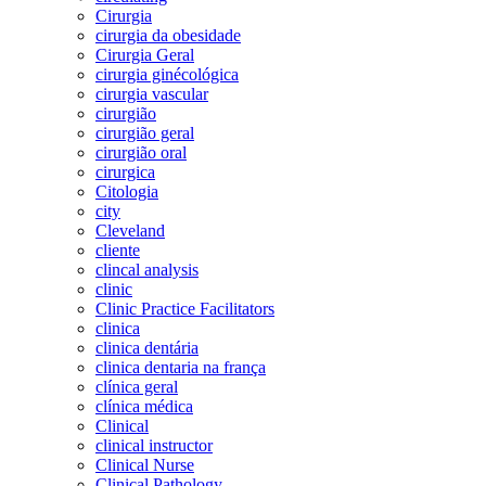
Cirurgia
cirurgia da obesidade
Cirurgia Geral
cirurgia ginécológica
cirurgia vascular
cirurgião
cirurgião geral
cirurgião oral
cirurgica
Citologia
city
Cleveland
cliente
clincal analysis
clinic
Clinic Practice Facilitators
clinica
clinica dentária
clinica dentaria na frança
clínica geral
clínica médica
Clinical
clinical instructor
Clinical Nurse
Clinical Pathology