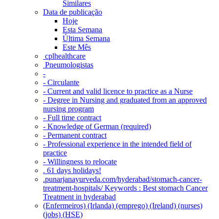
Similares
Data de publicação
Hoje
Esta Semana
Última Semana
Este Mês
‎ cplhealthcare‬
Pneumologistas
-
- Circulante
- Current and valid licence to practice as a Nurse
- Degree in Nursing and graduated from an approved
nursing program
- Full time contract
- Knowledge of German (required)
- Permanent contract
- Professional experience in the intended field of
practice
- Willingness to relocate
. 61 days holidays!
.punarjanayurveda.com/hyderabad/stomach-cancer-
treatment-hospitals/ Keywords : Best stomach Cancer
Treatment in hyderabad
(Enfermeiros) (Irlanda) (emprego) (Ireland) (nurses)
(jobs) (HSE)