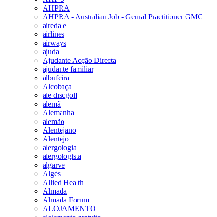
AHPRA
AHPRA - Australian Job - Genral Practitioner GMC
airedale
airlines
airways
ajuda
Ajudante Acção Directa
ajudante familiar
albufeira
Alcobaça
ale discgolf
alemã
Alemanha
alemão
Alentejano
Alentejo
alergologia
alergologista
algarve
Algés
Allied Health
Almada
Almada Forum
ALOJAMENTO