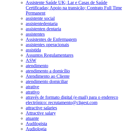
Assistente Saúde UK; Lar e Casas de Saúde
Certificadas; Apoio na transição; Contrato Full Time
Permanent
assistente social
assistentedentaria
assistenten dentaria
assistentes
Assistentes de Enfermagem
assistentes operacionais
assistida
Assuntos Regulamentares
ASW
atendimento
atendimento a domicílio
Atendimento ao Cliente
atendimento domiciliar
atrative
atrativo
através de formato digital (e-mail) para o endereço
electrónico: recrutamento@cligest.com
attractive salaries
Attractive salary
atuante
Audilogista
Audiologia