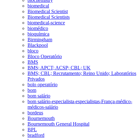
biochemistry
biomedical
Biomedical Scientist
Biomedical Scientists
biomedical-science
biomédico
bioquímica
Birmingham
Blackpool
bloco
Bloco Operatório
BMS
BMS; APCT; ACSP; CBL; UK
BMS; CBL; Recrutamento; Reino Unido; Laboratórios
Privados
bolo operatório
bom
bom salário
bom salário-especialista-especialistas-França-médico-
médicos-salário
bordeus
Bournemouth
Bournemouth General Hospital
BPL
bradford