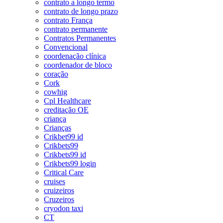
contrato a longo termo
contrato de longo prazo
contrato França
contrato permanente
Contratos Permanentes
Convencional
coordenação clínica
coordenador de bloco
coração
Cork
cowhig
Cpl Healthcare
creditação OE
criança
Crianças
Crikbet99 id
Crikbets99
Crikbets99 id
Crikbets99 login
Critical Care
cruises
cruizeiros
Cruzeiros
cryodon taxi
CT