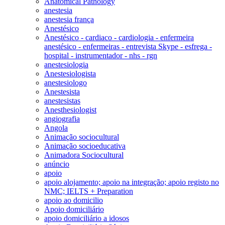
Anatomical Pathology
anestesia
anestesia frança
Anestésico
Anestésico - cardiaco - cardiologia - enfermeira
anestésico - enfermeiras - entrevista Skype - esfrega -
hospital - instrumentador - nhs - rgn
anestesiologia
Anestesiologista
anestesiologo
Anestesista
anestesistas
Anesthesiologist
angiografia
Angola
Animação sociocultural
Animação socioeducativa
Animadora Sociocultural
anúncio
apoio
apoio alojamento; apoio na integração; apoio registo no
NMC; IELTS + Preparation
apoio ao domicilio
Apoio domiciliário
apoio domiciliário a idosos