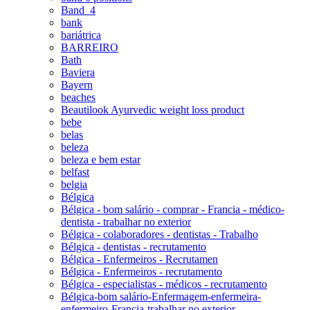
Band_4
bank
bariátrica
BARREIRO
Bath
Baviera
Bayern
beaches
Beautilook Ayurvedic weight loss product
bebe
belas
beleza
beleza e bem estar
belfast
belgia
Bélgica
Bélgica - bom salário - comprar - Francia - médico-
dentista - trabalhar no exterior
Bélgica - colaboradores - dentistas - Trabalho
Bélgica - dentistas - recrutamento
Bélgica - Enfermeiros - Recrutamen
Bélgica - Enfermeiros - recrutamento
Bélgica - especialistas - médicos - recrutamento
Bélgica-bom salário-Enfermagem-enfermeira-
enfermeiro-Francia-trabalhar no exterior