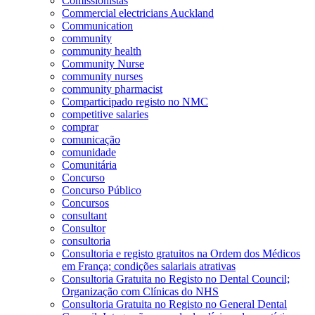
Comissionistas
Commercial electricians Auckland
Communication
community
community health
Community Nurse
community nurses
community pharmacist
Comparticipado registo no NMC
competitive salaries
comprar
comunicação
comunidade
Comunitária
Concurso
Concurso Público
Concursos
consultant
Consultor
consultoria
Consultoria e registo gratuitos na Ordem dos Médicos
em França; condições salariais atrativas
Consultoria Gratuita no Registo no Dental Council;
Organização com Clínicas do NHS
Consultoria Gratuita no Registo no General Dental