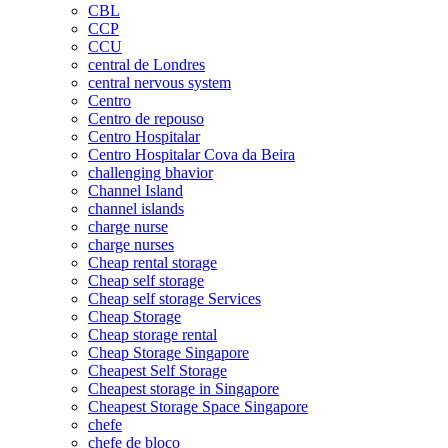
CBL
CCP
CCU
central de Londres
central nervous system
Centro
Centro de repouso
Centro Hospitalar
Centro Hospitalar Cova da Beira
challenging bhavior
Channel Island
channel islands
charge nurse
charge nurses
Cheap rental storage
Cheap self storage
Cheap self storage Services
Cheap Storage
Cheap storage rental
Cheap Storage Singapore
Cheapest Self Storage
Cheapest storage in Singapore
Cheapest Storage Space Singapore
chefe
chefe de bloco