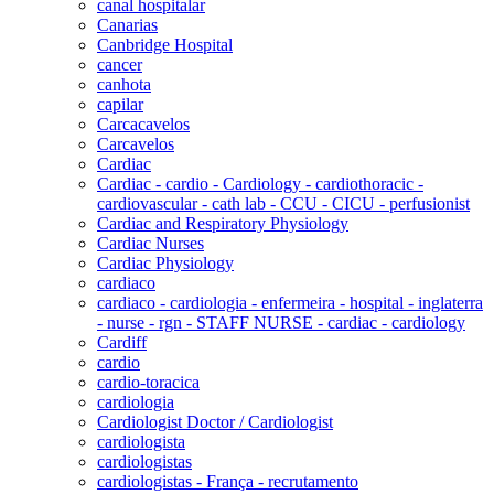
canal hospitalar
Canarias
Canbridge Hospital
cancer
canhota
capilar
Carcacavelos
Carcavelos
Cardiac
Cardiac - cardio - Cardiology - cardiothoracic -
cardiovascular - cath lab - CCU - CICU - perfusionist
Cardiac and Respiratory Physiology
Cardiac Nurses
Cardiac Physiology
cardiaco
cardiaco - cardiologia - enfermeira - hospital - inglaterra
- nurse - rgn - STAFF NURSE - cardiac - cardiology
Cardiff
cardio
cardio-toracica
cardiologia
Cardiologist Doctor / Cardiologist
cardiologista
cardiologistas
cardiologistas - França - recrutamento