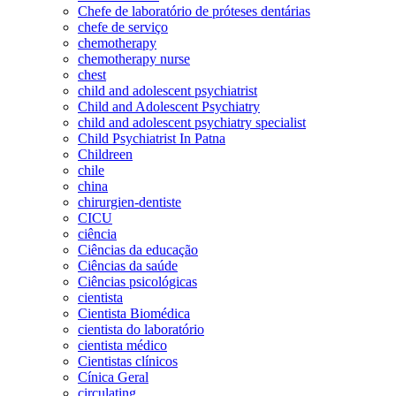
Chefe de laboratório de próteses dentárias
chefe de serviço
chemotherapy
chemotherapy nurse
chest
child and adolescent psychiatrist
Child and Adolescent Psychiatry
child and adolescent psychiatry specialist
Child Psychiatrist In Patna
Childreen
chile
china
chirurgien-dentiste
CICU
ciência
Ciências da educação
Ciências da saúde
Ciências psicológicas
cientista
Cientista Biomédica
cientista do laboratório
cientista médico
Cientistas clínicos
Cínica Geral
circulating