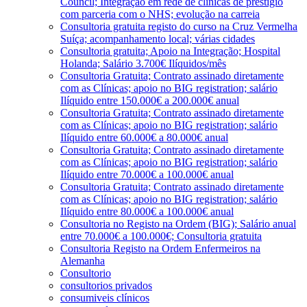
Council; Integração em rede de clínicas de prestígio
com parceria com o NHS; evolução na carreia
Consultoria gratuita registo do curso na Cruz Vermelha
Suíça; acompanhamento local; várias cidades
Consultoria gratuita; Apoio na Integração; Hospital
Holanda; Salário 3.700€ Ilíquidos/mês
Consultoria Gratuita; Contrato assinado diretamente
com as Clínicas; apoio no BIG registration; salário
Ilíquido entre 150.000€ a 200.000€ anual
Consultoria Gratuita; Contrato assinado diretamente
com as Clínicas; apoio no BIG registration; salário
Ilíquido entre 60.000€ a 80.000€ anual
Consultoria Gratuita; Contrato assinado diretamente
com as Clínicas; apoio no BIG registration; salário
Ilíquido entre 70.000€ a 100.000€ anual
Consultoria Gratuita; Contrato assinado diretamente
com as Clínicas; apoio no BIG registration; salário
Ilíquido entre 80.000€ a 100.000€ anual
Consultoria no Registo na Ordem (BIG); Salário anual
entre 70.000€ a 100.000€; Consultoria gratuita
Consultoria Registo na Ordem Enfermeiros na
Alemanha
Consultorio
consultorios privados
consumiveis clínicos