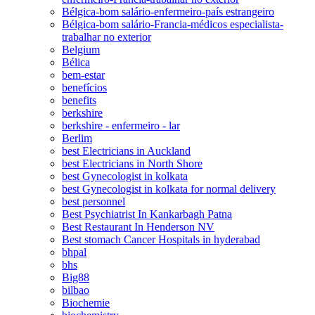
Bélgica-bom salário-enfermeiro-país estrangeiro
Bélgica-bom salário-Francia-médicos especialista-
trabalhar no exterior
Belgium
Bélica
bem-estar
benefícios
benefits
berkshire
berkshire - enfermeiro - lar
Berlim
best Electricians in Auckland
best Electricians in North Shore
best Gynecologist in kolkata
best Gynecologist in kolkata for normal delivery
best personnel
Best Psychiatrist In Kankarbagh Patna
Best Restaurant In Henderson NV
Best stomach Cancer Hospitals in hyderabad
bhpal
bhs
Big88
bilbao
Biochemie