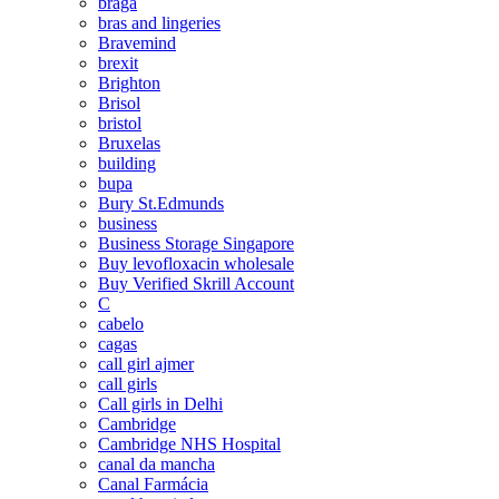
braga
bras and lingeries
Bravemind
brexit
Brighton
Brisol
bristol
Bruxelas
building
bupa
Bury St.Edmunds
business
Business Storage Singapore
Buy levofloxacin wholesale
Buy Verified Skrill Account
C
cabelo
cagas
call girl ajmer
call girls
Call girls in Delhi
Cambridge
Cambridge NHS Hospital
canal da mancha
Canal Farmácia