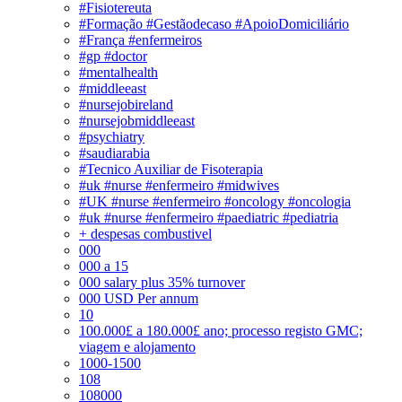
#Fisiotereuta
#Formação #Gestãodecaso #ApoioDomiciliário
#França #enfermeiros
#gp #doctor
#mentalhealth
#middleeast
#nursejobireland
#nursejobmiddleeast
#psychiatry
#saudiarabia
#Tecnico Auxiliar de Fisoterapia
#uk #nurse #enfermeiro #midwives
#UK #nurse #enfermeiro #oncology #oncologia
#uk #nurse #enfermeiro #paediatric #pediatria
+ despesas combustivel
000
000 a 15
000 salary plus 35% turnover
000 USD Per annum
10
100.000£ a 180.000£ ano; processo registo GMC;
viagem e alojamento
1000-1500
108
108000