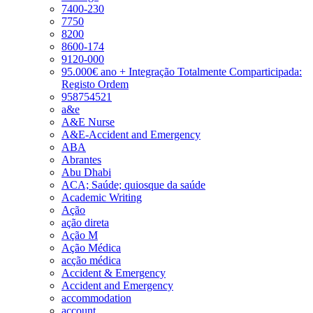
7400-230
7750
8200
8600-174
9120-000
95.000€ ano + Integração Totalmente Comparticipada:
Registo Ordem
958754521
a&e
A&E Nurse
A&E-Accident and Emergency
ABA
Abrantes
Abu Dhabi
ACA; Saúde; quiosque da saúde
Academic Writing
Ação
ação direta
Ação M
Ação Médica
acção médica
Accident & Emergency
Accident and Emergency
accommodation
account