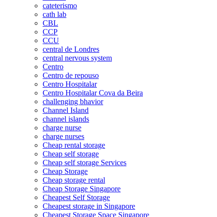
cateterismo
cath lab
CBL
CCP
CCU
central de Londres
central nervous system
Centro
Centro de repouso
Centro Hospitalar
Centro Hospitalar Cova da Beira
challenging bhavior
Channel Island
channel islands
charge nurse
charge nurses
Cheap rental storage
Cheap self storage
Cheap self storage Services
Cheap Storage
Cheap storage rental
Cheap Storage Singapore
Cheapest Self Storage
Cheapest storage in Singapore
Cheapest Storage Space Singapore