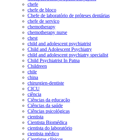
chefe
chefe de bloco
Chefe de laboratório de próteses dentárias
chefe de serviço
chemotherapy
chemotherapy nurse
chest
child and adolescent psychiatrist
Child and Adolescent Psychiatry
child and adolescent psychiatry specialist
Child Psychiatrist In Patna
Childreen
chile
china
chirurgien-dentiste
CICU
ciência
Ciências da educação
Ciências da saúde
Ciências psicológicas
cientista
Cientista Biomédica
cientista do laboratório
cientista médico
Cientistas clínicos