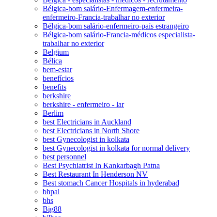
Bélgica-bom salário-Enfermagem-enfermeira-
enfermeiro-Francia-trabalhar no exterior
Bélgica-bom salário-enfermeiro-país estrangeiro
Bélgica-bom salário-Francia-médicos especialista-
trabalhar no exterior
Belgium
Bélica
bem-estar
benefícios
benefits
berkshire
berkshire - enfermeiro - lar
Berlim
best Electricians in Auckland
best Electricians in North Shore
best Gynecologist in kolkata
best Gynecologist in kolkata for normal delivery
best personnel
Best Psychiatrist In Kankarbagh Patna
Best Restaurant In Henderson NV
Best stomach Cancer Hospitals in hyderabad
bhpal
bhs
Big88