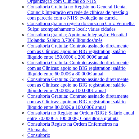
Organização com Clínicas do NHS
Consultoria Gratuita no Registo no General Dental
Council; Integração em rede de clínicas de prestígio
com parceria com o NHS; evolução na carreia
Consultoria gratuita registo do curso na Cruz Vermelha
Suíça; acompanhamento local; várias cidades
Consultoria gratuita; Apoio na Integração; Hospital
Holanda; Salário 3.700€ Ilíquidos/mês
Consultoria Gratuita; Contrato assinado diretamente
com as Clínicas; apoio no BIG registration; salário
Ilíquido entre 150.000€ a 200.000€ anual
Consultoria Gratuita; Contrato assinado diretamente
com as Clínicas; apoio no BIG registration; salário
Ilíquido entre 60.000€ a 80.000€ anual
Consultoria Gratuita; Contrato assinado diretamente
com as Clínicas; apoio no BIG registration; salário
Ilíquido entre 70.000€ a 100.000€ anual
Consultoria Gratuita; Contrato assinado diretamente
com as Clínicas; apoio no BIG registration; salário
Ilíquido entre 80.000€ a 100.000€ anual
Consultoria no Registo na Ordem (BIG); Salário anual
entre 70.000€ a 100.000€; Consultoria gratuita
Consultoria Registo na Ordem Enfermeiros na
Alemanha
Consultorio