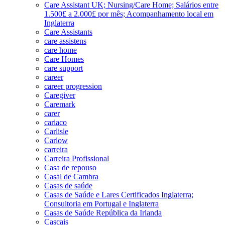
Care Assistant UK; Nursing/Care Home; Salários entre
1.500£ a 2.000£ por mês; Acompanhamento local em
Inglaterra
Care Assistants
care assistens
care home
Care Homes
care support
career
career progression
Caregiver
Caremark
carer
cariaco
Carlisle
Carlow
carreira
Carreira Profissional
Casa de repouso
Casal de Cambra
Casas de saúde
Casas de Saúde e Lares Certificados Inglaterra;
Consultoria em Portugal e Inglaterra
Casas de Saúde República da Irlanda
Cascais