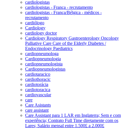
cardiologistas
cardiologistas - França - recrutamento
cardiologistas - França/Bélgica - médicos -
recrutamento
cardiólogo
Cardiology
cardiology doctor
Cardiology Respiratory Gastroenterology Oncology
Palliative Care Care of the Elderly Diabetes /
Endocrinology Paediatrics
cardiopneumologa
Cardiopneumologia
cardiopneumologista
Cardiopneumologistas
cardiotaracico
cardiothoracic
cardiotorácia
cardiotoracica
cardiovascular
care
Care Asistants
care assistant
Care Assistant para 1 LAR em Inglaterra; Sem e com
experiência; Contrato Full Time diretamente com os
Lares; Salário mensal entre 1.500£ a 2.000£