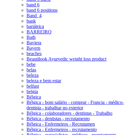
band 6
band 6 positions
Band_4
bank
bariátrica
BARREIRO
Bath
Baviera
Bayern
beaches
Beautilook Ayurvedic weight loss product
bebe
belas
beleza
beleza e bem estar
belfast
belgia
Bélgica
Bélgica - bom salário - comprar - Francia - médico-
dentista - trabalhar no exterior
Bélgica - colaboradores - dentistas - Trabalho
Bélgica - dentistas - recrutamento
Bélgica - Enfermeiros - Recrutamen
Bélgica - Enfermeiros - recrutamento
Bélgica - especialistas - médicos - recrutamento