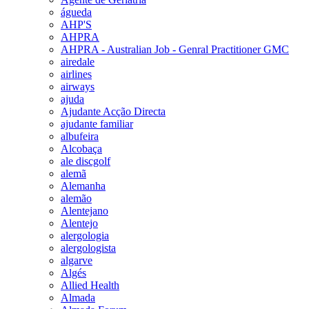
águeda
AHP'S
AHPRA
AHPRA - Australian Job - Genral Practitioner GMC
airedale
airlines
airways
ajuda
Ajudante Acção Directa
ajudante familiar
albufeira
Alcobaça
ale discgolf
alemã
Alemanha
alemão
Alentejano
Alentejo
alergologia
alergologista
algarve
Algés
Allied Health
Almada