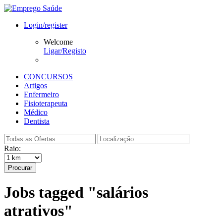
Login/register
Welcome
Ligar/Registo
CONCURSOS
Artigos
Enfermeiro
Fisioterapeuta
Médico
Dentista
Raio:
Procurar
Jobs tagged "salários
atrativos"