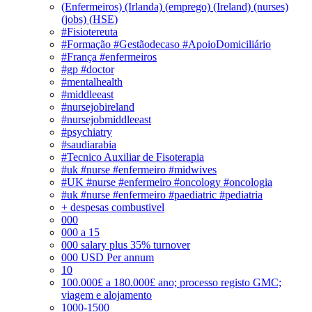
(Enfermeiros) (Irlanda) (emprego) (Ireland) (nurses)
(jobs) (HSE)
#Fisiotereuta
#Formação #Gestãodecaso #ApoioDomiciliário
#França #enfermeiros
#gp #doctor
#mentalhealth
#middleeast
#nursejobireland
#nursejobmiddleeast
#psychiatry
#saudiarabia
#Tecnico Auxiliar de Fisoterapia
#uk #nurse #enfermeiro #midwives
#UK #nurse #enfermeiro #oncology #oncologia
#uk #nurse #enfermeiro #paediatric #pediatria
+ despesas combustivel
000
000 a 15
000 salary plus 35% turnover
000 USD Per annum
10
100.000£ a 180.000£ ano; processo registo GMC;
viagem e alojamento
1000-1500