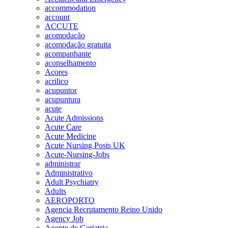
accommodation
account
ACCUTE
acomodação
acomodação gratuita
acompanhante
aconselhamento
Açores
acrilico
acupuntor
acupuntura
acute
Acute Admissions
Acute Care
Acute Medicine
Acute Nursing Posts UK
Acute-Nursing-Jobs
administrar
Administrativo
Adult Psychiatry
Adults
AEROPORTO
Agencia Recrutamento Reino Unido
Agency Job
Agente de Geriatria