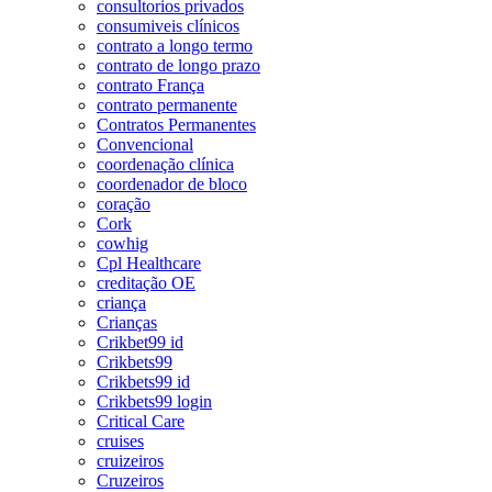
consultorios privados
consumiveis clínicos
contrato a longo termo
contrato de longo prazo
contrato França
contrato permanente
Contratos Permanentes
Convencional
coordenação clínica
coordenador de bloco
coração
Cork
cowhig
Cpl Healthcare
creditação OE
criança
Crianças
Crikbet99 id
Crikbets99
Crikbets99 id
Crikbets99 login
Critical Care
cruises
cruizeiros
Cruzeiros