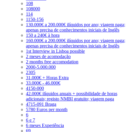
108
108000
114
1150-156
130.000€ a 200.000€ ilíquidos por ano; viagem paga;
apenas precisa de conhecimentos iniciais de Inglês
150 a 240€ à hora
160.000€ a 200.000€ ilíquidos por ano; viagem paga;
apenas precisa de conhecimentos iniciais de Inglês
1st Interview in Lisboa possible
2 meses de acomodação
2 months free accomodation
2000-5.000.000
2305
31.000€ + Horas Extra
33.000€ - 46.000€
4150-000
42.000€ ilíquidos anuais + possibilidade de horas
adicionais; registo NMBI gratuito; viagem paga
4715-091 Braga
5780 Euros per month
6
6 e 7
6 meses Experiência
69