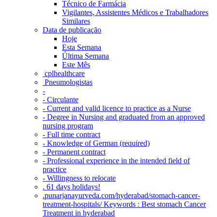
Técnico de Farmácia
Vigilantes, Assistentes Médicos e Trabalhadores
Similares
Data de publicação
Hoje
Esta Semana
Última Semana
Este Mês
‎ cplhealthcare‬
Pneumologistas
-
- Circulante
- Current and valid licence to practice as a Nurse
- Degree in Nursing and graduated from an approved
nursing program
- Full time contract
- Knowledge of German (required)
- Permanent contract
- Professional experience in the intended field of
practice
- Willingness to relocate
. 61 days holidays!
.punarjanayurveda.com/hyderabad/stomach-cancer-
treatment-hospitals/ Keywords : Best stomach Cancer
Treatment in hyderabad