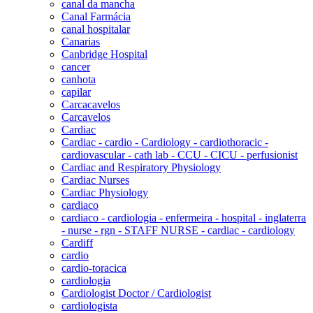
canal da mancha
Canal Farmácia
canal hospitalar
Canarias
Canbridge Hospital
cancer
canhota
capilar
Carcacavelos
Carcavelos
Cardiac
Cardiac - cardio - Cardiology - cardiothoracic -
cardiovascular - cath lab - CCU - CICU - perfusionist
Cardiac and Respiratory Physiology
Cardiac Nurses
Cardiac Physiology
cardiaco
cardiaco - cardiologia - enfermeira - hospital - inglaterra
- nurse - rgn - STAFF NURSE - cardiac - cardiology
Cardiff
cardio
cardio-toracica
cardiologia
Cardiologist Doctor / Cardiologist
cardiologista