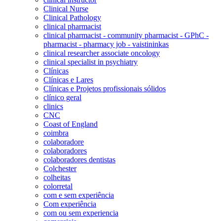
Clinical Nurse
Clinical Pathology
clinical pharmacist
clinical pharmacist - community pharmacist - GPhC -
pharmacist - pharmacy job - vaistininkas
clinical researcher associate oncology
clinical specialist in psychiatry
Clínicas
Clínicas e Lares
Clínicas e Projetos profissionais sólidos
clínico geral
clinics
CNC
Coast of England
coimbra
colaboradore
colaboradores
colaboradores dentistas
Colchester
colheitas
colorretal
com e sem experiência
Com experiência
com ou sem experiencia