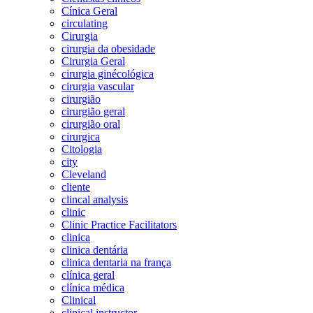
Cínica Geral
circulating
Cirurgia
cirurgia da obesidade
Cirurgia Geral
cirurgia ginécológica
cirurgia vascular
cirurgião
cirurgião geral
cirurgião oral
cirurgica
Citologia
city
Cleveland
cliente
clincal analysis
clinic
Clinic Practice Facilitators
clinica
clinica dentária
clinica dentaria na frança
clínica geral
clínica médica
Clinical
clinical instructor