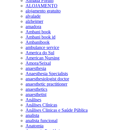
Almada Forum
ALOJAMENTO
alojamento gratuito
alvalade
alzheimer
amadora
Ambani book
Ambani book id
Ambanibook
ambulance service
America do Sul
American Nursing
Amora/Seixal
anaesthesia
Anaesthesia Specialists
anaesthesiologist doctor
anaesthetic practitioner
anaesthetics
anaesthetist
Análises
Análises Clínicas
Análises Clinicas e Saúde Pública
analista
analista funcional
Anatomia