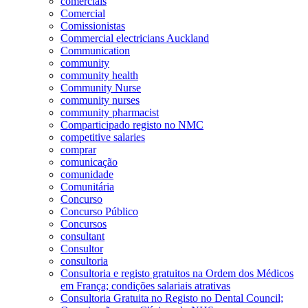
comerciais
Comercial
Comissionistas
Commercial electricians Auckland
Communication
community
community health
Community Nurse
community nurses
community pharmacist
Comparticipado registo no NMC
competitive salaries
comprar
comunicação
comunidade
Comunitária
Concurso
Concurso Público
Concursos
consultant
Consultor
consultoria
Consultoria e registo gratuitos na Ordem dos Médicos
em França; condições salariais atrativas
Consultoria Gratuita no Registo no Dental Council;