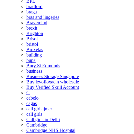
BPL
bradford
braga
bras and lingeries
Bravemind
brexit
Brighton
Brisol
bristol
Bruxelas
building
bupa
Bury St.Edmunds
business
Business Storage Singapore
Buy levofloxacin wholesale
Buy Verified Skrill Account
C
cabelo
cagas
call girl ajmer
call girls
Call girls in Delhi
Cambridge
Cambridge NHS Hospital