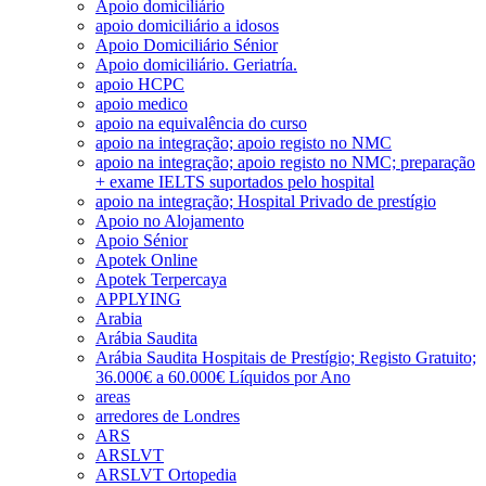
Apoio domiciliário
apoio domiciliário a idosos
Apoio Domiciliário Sénior
Apoio domiciliário. Geriatría.
apoio HCPC
apoio medico
apoio na equivalência do curso
apoio na integração; apoio registo no NMC
apoio na integração; apoio registo no NMC; preparação
+ exame IELTS suportados pelo hospital
apoio na integração; Hospital Privado de prestígio
Apoio no Alojamento
Apoio Sénior
Apotek Online
Apotek Terpercaya
APPLYING
Arabia
Arábia Saudita
Arábia Saudita Hospitais de Prestígio; Registo Gratuito;
36.000€ a 60.000€ Líquidos por Ano
areas
arredores de Londres
ARS
ARSLVT
ARSLVT Ortopedia