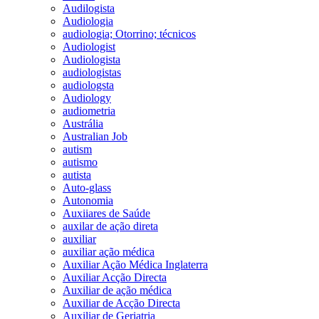
Audilogista
Audiologia
audiologia; Otorrino; técnicos
Audiologist
Audiologista
audiologistas
audiologsta
Audiology
audiometria
Austrália
Australian Job
autism
autismo
autista
Auto-glass
Autonomia
Auxiiares de Saúde
auxilar de ação direta
auxiliar
auxiliar ação médica
Auxiliar Ação Médica Inglaterra
Auxiliar Acção Directa
Auxiliar de ação médica
Auxiliar de Acção Directa
Auxiliar de Geriatria