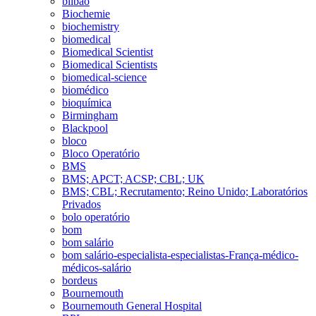
bilbao
Biochemie
biochemistry
biomedical
Biomedical Scientist
Biomedical Scientists
biomedical-science
biomédico
bioquímica
Birmingham
Blackpool
bloco
Bloco Operatório
BMS
BMS; APCT; ACSP; CBL; UK
BMS; CBL; Recrutamento; Reino Unido; Laboratórios
Privados
bolo operatório
bom
bom salário
bom salário-especialista-especialistas-França-médico-
médicos-salário
bordeus
Bournemouth
Bournemouth General Hospital