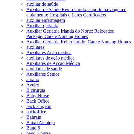
auxiliar de saúde
Auxiliar de Saúde Reino Unido; suporte na viagem e
alojamento; Hospitais e Lares Certificados
auxiliar enfermagem
Auxiliar geriatria
Auxiliar Geriatria Irlanda do Norte; Relocation
Package; Care e Nursing Homes
Auxiliar Geriatria Reino Unido; Care e Nursing Homes
auxiliares
Auxiliares Ação médica
auxiliares de ação médica
Auxiliares de Acção Médica
auxiliares de saúde
Auxiliares Sénior
auxilio
Aveiro
B cirurgia
Baby Nurse
Back Office
back surgeon
backoffice
Bahrain
Baixo Alentejo
Band 5
band 5 nurse