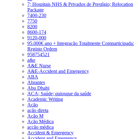
7; Hospitais NHS & Privados de Prestígio; Relocation
Package
7400-230
7750
8200
8600-174
9120-000
95.000€ ano + Integração Totalmente Comparticipada:
Registo Ordem
958754521
a&e
A&E Nurse
A&E-Accident and Emergency
ABA
Abrantes
Abu Dhabi
ACA; Saúde; quiosque da saúde
Academic Writing
Ação
ação direta
Ação M
Ação Médica
acção médica
Accident & Emergency
Accident and Emergency