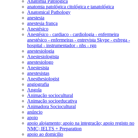
Anatomia Patológica
anatomia patológica citológica e tanatológica
Anatomical Pathology
anestesia
anestesia frança
Anestésico
Anestésico - cardiaco - cardiologia - enfermeira
anestésico - enfermeiras - entrevista Skype - esfrega -
hospital - instrumentador - nhs - rgn
anestesiologia
Anestesiologista
anestesiologo
Anestesista
anestesistas
Anesthesiologist
angiografia
Angola
Animação sociocultural
Animação socioeducativa
Animadora Sociocultural
anúncio
apoio
apoio alojamento; apoio na integração; apoio registo no
NMC; IELTS + Preparation
apoio ao domicilio