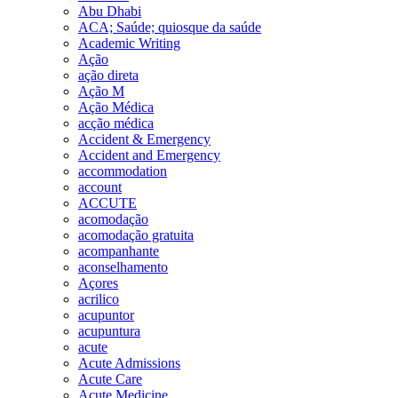
Abu Dhabi
ACA; Saúde; quiosque da saúde
Academic Writing
Ação
ação direta
Ação M
Ação Médica
acção médica
Accident & Emergency
Accident and Emergency
accommodation
account
ACCUTE
acomodação
acomodação gratuita
acompanhante
aconselhamento
Açores
acrilico
acupuntor
acupuntura
acute
Acute Admissions
Acute Care
Acute Medicine