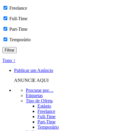
Freelance
Full-Time
Part-Time
Temporário
Topo ↑
Publicar um Anúncio
ANUNCIE AQUI
Procurar por…
Etiquetas
Tipo de Oferta
Estágio
Freelance
Full-Time
Part-Time
Temporário