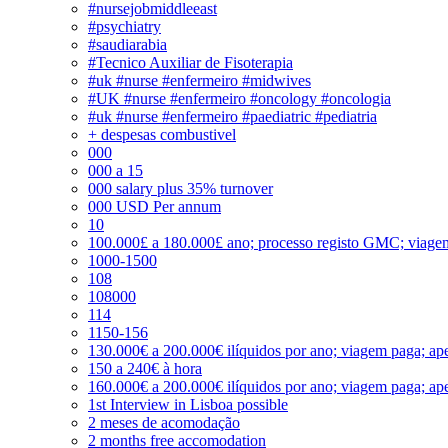
#nursejobmiddleeast
#psychiatry
#saudiarabia
#Tecnico Auxiliar de Fisoterapia
#uk #nurse #enfermeiro #midwives
#UK #nurse #enfermeiro #oncology #oncologia
#uk #nurse #enfermeiro #paediatric #pediatria
+ despesas combustivel
000
000 a 15
000 salary plus 35% turnover
000 USD Per annum
10
100.000£ a 180.000£ ano; processo registo GMC; viage
1000-1500
108
108000
114
1150-156
130.000€ a 200.000€ ilíquidos por ano; viagem paga; ape
150 a 240€ à hora
160.000€ a 200.000€ ilíquidos por ano; viagem paga; ape
1st Interview in Lisboa possible
2 meses de acomodação
2 months free accomodation