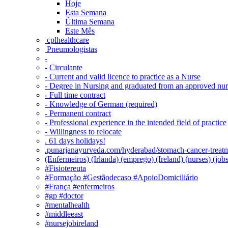
Hoje
Esta Semana
Última Semana
Este Mês
‎ cplhealthcare‬
Pneumologistas
-
- Circulante
- Current and valid licence to practice as a Nurse
- Degree in Nursing and graduated from an approved nu
- Full time contract
- Knowledge of German (required)
- Permanent contract
- Professional experience in the intended field of practice
- Willingness to relocate
. 61 days holidays!
.punarjanayurveda.com/hyderabad/stomach-cancer-treatm
(Enfermeiros) (Irlanda) (emprego) (Ireland) (nurses) (jo
#Fisiotereuta
#Formação #Gestãodecaso #ApoioDomiciliário
#França #enfermeiros
#gp #doctor
#mentalhealth
#middleeast
#nursejobireland