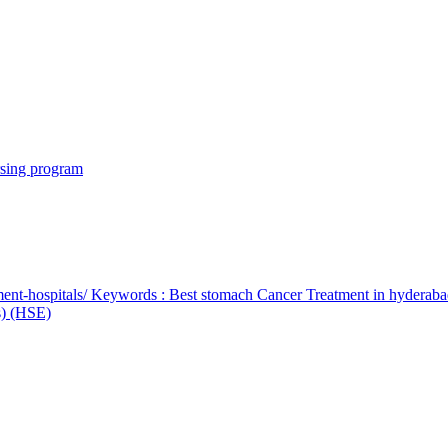
rsing program
ent-hospitals/ Keywords : Best stomach Cancer Treatment in hyderab
bs) (HSE)