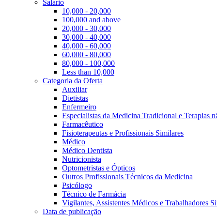
Salário
10,000 - 20,000
100,000 and above
20,000 - 30,000
30,000 - 40,000
40,000 - 60,000
60,000 - 80,000
80,000 - 100,000
Less than 10,000
Categoria da Oferta
Auxiliar
Dietistas
Enfermeiro
Especialistas da Medicina Tradicional e Terapias 
Farmacêutico
Fisioterapeutas e Profissionais Similares
Médico
Médico Dentista
Nutricionista
Optometristas e Ópticos
Outros Profissionais Técnicos da Medicina
Psicólogo
Técnico de Farmácia
Vigilantes, Assistentes Médicos e Trabalhadores Si
Data de publicação