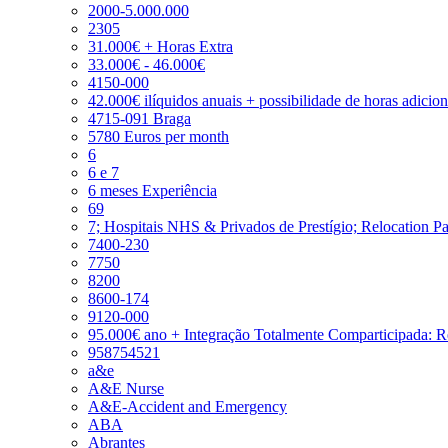
2000-5.000.000
2305
31.000€ + Horas Extra
33.000€ - 46.000€
4150-000
42.000€ ilíquidos anuais + possibilidade de horas adicio
4715-091 Braga
5780 Euros per month
6
6 e 7
6 meses Experiência
69
7; Hospitais NHS & Privados de Prestígio; Relocation P
7400-230
7750
8200
8600-174
9120-000
95.000€ ano + Integração Totalmente Comparticipada: 
958754521
a&e
A&E Nurse
A&E-Accident and Emergency
ABA
Abrantes