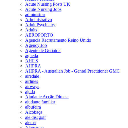
Acute Nursing Posts UK
Acute-Nursing-Jobs
administrar
Administrativo
Adult Psychiatry
Adults
AEROPORTO
Agencia Recrutamento Reino Unido
Agency Job
Agente de Geriatria
águeda
AHP'S
AHPRA
AHPRA - Australian Job - Genral Practitioner GMC
airedale
airlines
airways
ajuda
Ajudante Acção Directa
ajudante familiar
albufeira
Alcobaça
ale discgolf
alemã
Alemanha