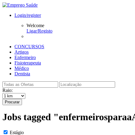
Login/register
Welcome
Ligar/Registo
CONCURSOS
Artigos
Enfermeiro
Fisioterapeuta
Médico
Dentista
Raio:
Procurar
Jobs tagged "enfermeirosparaa
Estágio