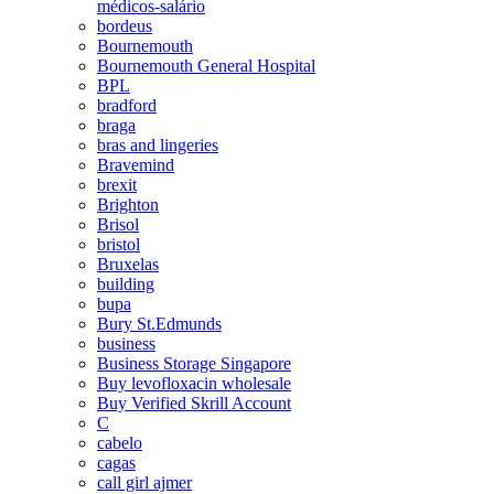
médicos-salário
bordeus
Bournemouth
Bournemouth General Hospital
BPL
bradford
braga
bras and lingeries
Bravemind
brexit
Brighton
Brisol
bristol
Bruxelas
building
bupa
Bury St.Edmunds
business
Business Storage Singapore
Buy levofloxacin wholesale
Buy Verified Skrill Account
C
cabelo
cagas
call girl ajmer