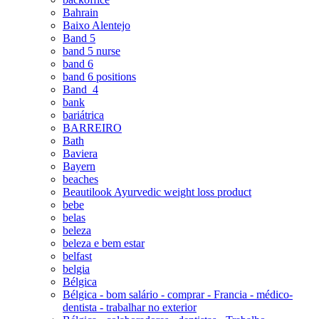
Bahrain
Baixo Alentejo
Band 5
band 5 nurse
band 6
band 6 positions
Band_4
bank
bariátrica
BARREIRO
Bath
Baviera
Bayern
beaches
Beautilook Ayurvedic weight loss product
bebe
belas
beleza
beleza e bem estar
belfast
belgia
Bélgica
Bélgica - bom salário - comprar - Francia - médico-
dentista - trabalhar no exterior