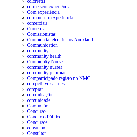
colorretal
com e sem experiência
Com experiência
com ou sem experiencia
comerciais
Comercial
Comissionistas
Commercial electricians Auckland
Communication
community
community health
Community Nurse
community nurses
community pharmacist
Comparticipado registo no NMC
competitive salaries
comprar
comunicação
comunidade
Comunitária
Concurso
Concurso Público
Concursos
consultant
Consultor