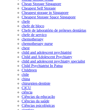
Cheap Storage Singapore
Cheapest Self Storage
Cheapest storage in Singapore
Cheapest Storage Space Singapore
chefe
chefe de bloco
Chefe de laboratório de próteses dentárias
chefe de serviço
chemotherapy
chemotherapy nurse
chest
child and adolescent psychiatrist
Child and Adolescent Psychiatry
child and adolescent psychiatry specialist
Child Psychiatrist In Patna
Childreen
chile
china
chirurgien-dentiste
CICU
ciência
Ciências da educação
Ciências da saúde
Ciências psicológicas
cientista