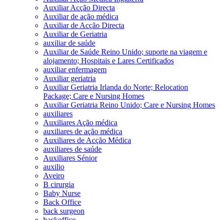
Auxiliar Acção Directa
Auxiliar de ação médica
Auxiliar de Acção Directa
Auxiliar de Geriatria
auxiliar de saúde
Auxiliar de Saúde Reino Unido; suporte na viagem e
alojamento; Hospitais e Lares Certificados
auxiliar enfermagem
Auxiliar geriatria
Auxiliar Geriatria Irlanda do Norte; Relocation
Package; Care e Nursing Homes
Auxiliar Geriatria Reino Unido; Care e Nursing Homes
auxiliares
Auxiliares Ação médica
auxiliares de ação médica
Auxiliares de Acção Médica
auxiliares de saúde
Auxiliares Sénior
auxilio
Aveiro
B cirurgia
Baby Nurse
Back Office
back surgeon
backoffice