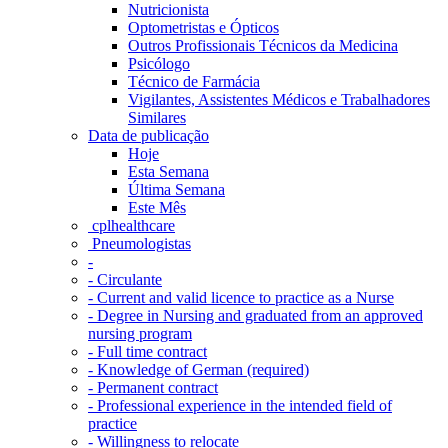
Nutricionista
Optometristas e Ópticos
Outros Profissionais Técnicos da Medicina
Psicólogo
Técnico de Farmácia
Vigilantes, Assistentes Médicos e Trabalhadores
Similares
Data de publicação
Hoje
Esta Semana
Última Semana
Este Mês
‎ cplhealthcare‬
Pneumologistas
-
- Circulante
- Current and valid licence to practice as a Nurse
- Degree in Nursing and graduated from an approved
nursing program
- Full time contract
- Knowledge of German (required)
- Permanent contract
- Professional experience in the intended field of
practice
- Willingness to relocate