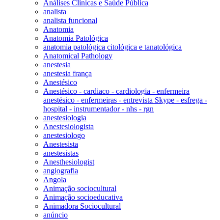
Análises Clinicas e Saúde Pública
analista
analista funcional
Anatomia
Anatomia Patológica
anatomia patológica citológica e tanatológica
Anatomical Pathology
anestesia
anestesia frança
Anestésico
Anestésico - cardiaco - cardiologia - enfermeira
anestésico - enfermeiras - entrevista Skype - esfrega -
hospital - instrumentador - nhs - rgn
anestesiologia
Anestesiologista
anestesiologo
Anestesista
anestesistas
Anesthesiologist
angiografia
Angola
Animação sociocultural
Animação socioeducativa
Animadora Sociocultural
anúncio