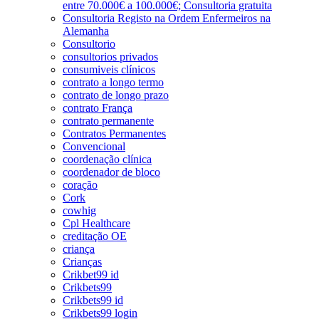
entre 70.000€ a 100.000€; Consultoria gratuita
Consultoria Registo na Ordem Enfermeiros na
Alemanha
Consultorio
consultorios privados
consumiveis clínicos
contrato a longo termo
contrato de longo prazo
contrato França
contrato permanente
Contratos Permanentes
Convencional
coordenação clínica
coordenador de bloco
coração
Cork
cowhig
Cpl Healthcare
creditação OE
criança
Crianças
Crikbet99 id
Crikbets99
Crikbets99 id
Crikbets99 login