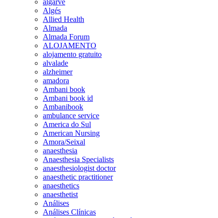
algarve
Algés
Allied Health
Almada
Almada Forum
ALOJAMENTO
alojamento gratuito
alvalade
alzheimer
amadora
Ambani book
Ambani book id
Ambanibook
ambulance service
America do Sul
American Nursing
Amora/Seixal
anaesthesia
Anaesthesia Specialists
anaesthesiologist doctor
anaesthetic practitioner
anaesthetics
anaesthetist
Análises
Análises Clínicas