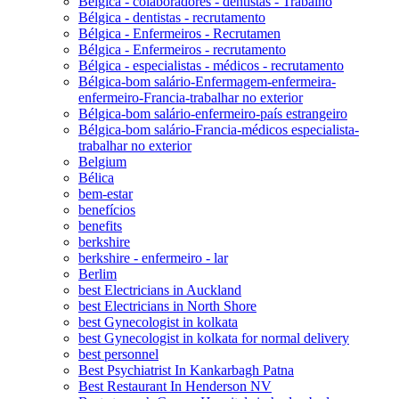
Bélgica - colaboradores - dentistas - Trabalho
Bélgica - dentistas - recrutamento
Bélgica - Enfermeiros - Recrutamen
Bélgica - Enfermeiros - recrutamento
Bélgica - especialistas - médicos - recrutamento
Bélgica-bom salário-Enfermagem-enfermeira-
enfermeiro-Francia-trabalhar no exterior
Bélgica-bom salário-enfermeiro-país estrangeiro
Bélgica-bom salário-Francia-médicos especialista-
trabalhar no exterior
Belgium
Bélica
bem-estar
benefícios
benefits
berkshire
berkshire - enfermeiro - lar
Berlim
best Electricians in Auckland
best Electricians in North Shore
best Gynecologist in kolkata
best Gynecologist in kolkata for normal delivery
best personnel
Best Psychiatrist In Kankarbagh Patna
Best Restaurant In Henderson NV