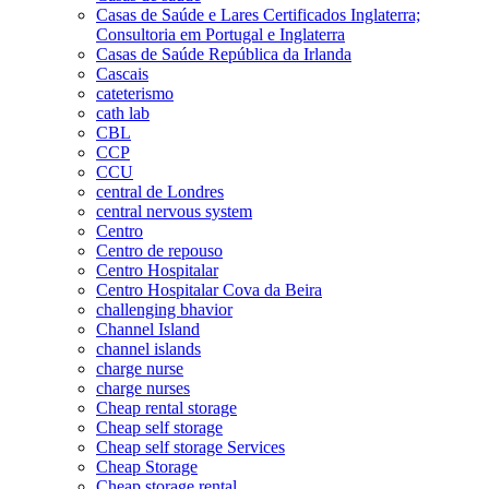
Casas de Saúde e Lares Certificados Inglaterra;
Consultoria em Portugal e Inglaterra
Casas de Saúde República da Irlanda
Cascais
cateterismo
cath lab
CBL
CCP
CCU
central de Londres
central nervous system
Centro
Centro de repouso
Centro Hospitalar
Centro Hospitalar Cova da Beira
challenging bhavior
Channel Island
channel islands
charge nurse
charge nurses
Cheap rental storage
Cheap self storage
Cheap self storage Services
Cheap Storage
Cheap storage rental