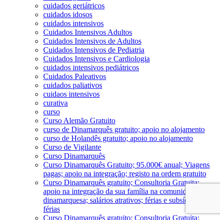
cuidados geriátricos
cuidados idosos
cuidados intensivos
Cuidados Intensivos Adultos
Cuidados Intensivos de Adultos
Cuidados Intensivos de Pediatria
Cuidados Intensivos e Cardiologia
cuidados intensivos pediátricos
Cuidados Paleativos
cuidados paliativos
cuidaos intensivos
curativa
curso
Curso Alemão Gratuito
curso de Dinamarquês gratuito; apoio no alojamento
curso de Holandês gratuito; apoio no alojamento
Curso de Vigilante
Curso Dinamarquês
Curso Dinamarquês Gratuito; 95.000€ anual; Viagens
pagas; apoio na integração; registo na ordem gratuito
Curso Dinamarquês gratuito; Consultoria Gratuita;
apoio na integração da sua família na comunidade
dinamarquesa; salários atrativos; férias e subsído de
férias
Curso Dinamarquês gratuito; Consultoria Gratuita;