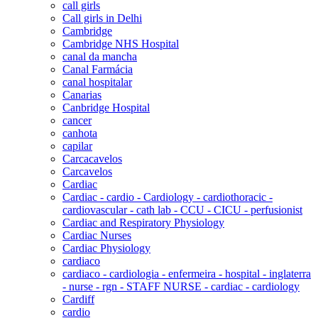
call girls
Call girls in Delhi
Cambridge
Cambridge NHS Hospital
canal da mancha
Canal Farmácia
canal hospitalar
Canarias
Canbridge Hospital
cancer
canhota
capilar
Carcacavelos
Carcavelos
Cardiac
Cardiac - cardio - Cardiology - cardiothoracic -
cardiovascular - cath lab - CCU - CICU - perfusionist
Cardiac and Respiratory Physiology
Cardiac Nurses
Cardiac Physiology
cardiaco
cardiaco - cardiologia - enfermeira - hospital - inglaterra
- nurse - rgn - STAFF NURSE - cardiac - cardiology
Cardiff
cardio