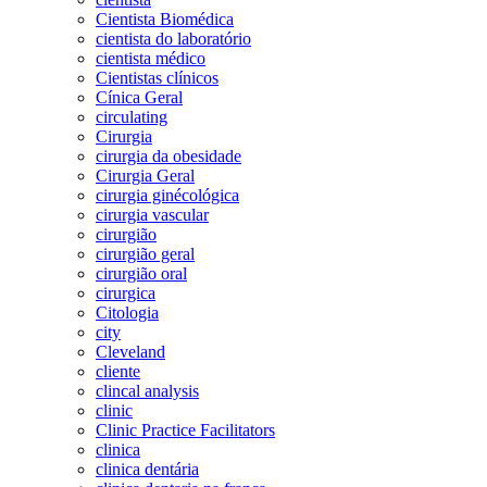
Cientista Biomédica
cientista do laboratório
cientista médico
Cientistas clínicos
Cínica Geral
circulating
Cirurgia
cirurgia da obesidade
Cirurgia Geral
cirurgia ginécológica
cirurgia vascular
cirurgião
cirurgião geral
cirurgião oral
cirurgica
Citologia
city
Cleveland
cliente
clincal analysis
clinic
Clinic Practice Facilitators
clinica
clinica dentária