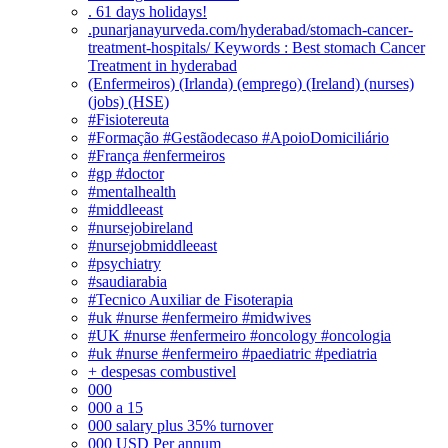
. 61 days holidays!
.punarjanayurveda.com/hyderabad/stomach-cancer-
treatment-hospitals/ Keywords : Best stomach Cancer
Treatment in hyderabad
(Enfermeiros) (Irlanda) (emprego) (Ireland) (nurses)
(jobs) (HSE)
#Fisiotereuta
#Formação #Gestãodecaso #ApoioDomiciliário
#França #enfermeiros
#gp #doctor
#mentalhealth
#middleeast
#nursejobireland
#nursejobmiddleeast
#psychiatry
#saudiarabia
#Tecnico Auxiliar de Fisoterapia
#uk #nurse #enfermeiro #midwives
#UK #nurse #enfermeiro #oncology #oncologia
#uk #nurse #enfermeiro #paediatric #pediatria
+ despesas combustivel
000
000 a 15
000 salary plus 35% turnover
000 USD Per annum