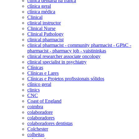
clinica dentaria na frança
clínica geral
clínica médica
Clinical
clinical instructor
Clinical Nurse
Clinical Pathology
clinical pharmacist
clinical pharmacist - community pharmacist - GPhC -
pharmacist - pharmacy job - vaistininkas
clinical researcher associate oncology
clinical specialist in psychiatry
Clínicas
Clínicas e Lares
Clínicas e Projetos profissionais sólidos
clínico geral
clinics
CNC
Coast of England
coimbra
colaboradore
colaboradores
colaboradores dentistas
Colchester
colheitas