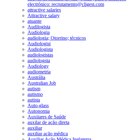
electrónico: recrutamento@cligest.com
attractive salaries
Attractive salary
atuante
Audilogista
Audiologia
audiologia; Otorrino; técnicos
Audiologist
Audiologista
audiologistas
audiologsta
Audiology
audiometria
Austrália
Australian Job
autism
autismo
autista
Auto-glass
Autonomia
Auxiiares de Saúde
auxilar de ação direta
auxiliar
auxiliar ação médica
Auxiliar Ação Médica Inglaterra