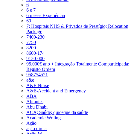
6
6 e 7
6 meses Experiência
69
7; Hospitais NHS & Privados de Prestígio; Relocation
Package
7400-230
7750
8200
8600-174
9120-000
95.000€ ano + Integração Totalmente Comparticipada:
Registo Ordem
958754521
a&e
A&E Nurse
A&E-Accident and Emergency
ABA
Abrantes
Abu Dhabi
ACA; Saúde; quiosque da saúde
Academic Writing
Ação
ação direta
Ação M