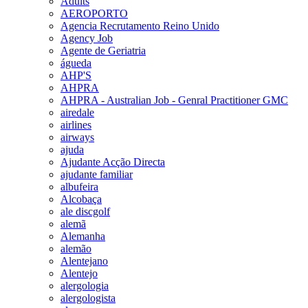
Adults
AEROPORTO
Agencia Recrutamento Reino Unido
Agency Job
Agente de Geriatria
águeda
AHP'S
AHPRA
AHPRA - Australian Job - Genral Practitioner GMC
airedale
airlines
airways
ajuda
Ajudante Acção Directa
ajudante familiar
albufeira
Alcobaça
ale discgolf
alemã
Alemanha
alemão
Alentejano
Alentejo
alergologia
alergologista