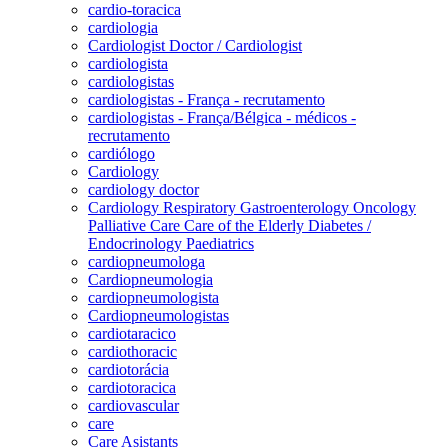
cardio-toracica
cardiologia
Cardiologist Doctor / Cardiologist
cardiologista
cardiologistas
cardiologistas - França - recrutamento
cardiologistas - França/Bélgica - médicos -
recrutamento
cardiólogo
Cardiology
cardiology doctor
Cardiology Respiratory Gastroenterology Oncology
Palliative Care Care of the Elderly Diabetes /
Endocrinology Paediatrics
cardiopneumologa
Cardiopneumologia
cardiopneumologista
Cardiopneumologistas
cardiotaracico
cardiothoracic
cardiotorácia
cardiotoracica
cardiovascular
care
Care Asistants