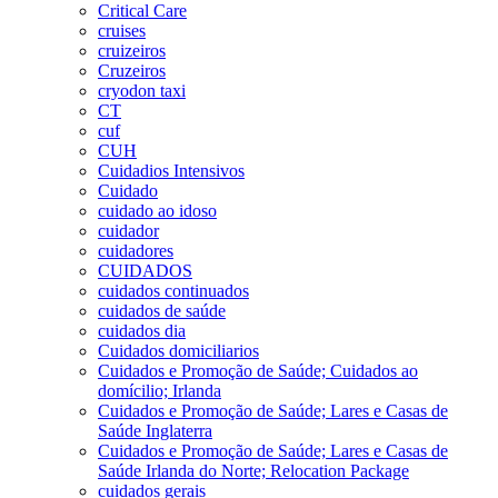
Critical Care
cruises
cruizeiros
Cruzeiros
cryodon taxi
CT
cuf
CUH
Cuidadios Intensivos
Cuidado
cuidado ao idoso
cuidador
cuidadores
CUIDADOS
cuidados continuados
cuidados de saúde
cuidados dia
Cuidados domiciliarios
Cuidados e Promoção de Saúde; Cuidados ao
domícilio; Irlanda
Cuidados e Promoção de Saúde; Lares e Casas de
Saúde Inglaterra
Cuidados e Promoção de Saúde; Lares e Casas de
Saúde Irlanda do Norte; Relocation Package
cuidados gerais