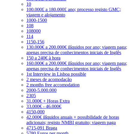
10
100.000£ a 180.000£ ano; processo registo GMC;
viagem e alojamento
1000-1500
108
108000
114
1150-156
130.000€ a 200.000€ ilíquidos por ano; viagem paga;
apenas precisa de conhecimentos iniciais de Inglês
150 a 240€ à hora
160.000€ a 200.000€ ilíquidos por ano; viagem paga;
apenas precisa de conhecimentos iniciais de Inglês
1st Interview in Lisboa possible
2 meses de acomodação
2 months free accomodation
2000-5.000.000
2305
31.000€ + Horas Extra
33.000€ - 46.000€
4150-000
42.000€ ilíquidos anuais + possibilidade de horas
adicionais; registo NMBI gratuito; viagem paga
4715-091 Braga
5780 Euros per month