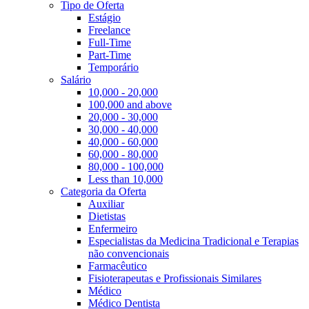
Tipo de Oferta
Estágio
Freelance
Full-Time
Part-Time
Temporário
Salário
10,000 - 20,000
100,000 and above
20,000 - 30,000
30,000 - 40,000
40,000 - 60,000
60,000 - 80,000
80,000 - 100,000
Less than 10,000
Categoria da Oferta
Auxiliar
Dietistas
Enfermeiro
Especialistas da Medicina Tradicional e Terapias
não convencionais
Farmacêutico
Fisioterapeutas e Profissionais Similares
Médico
Médico Dentista