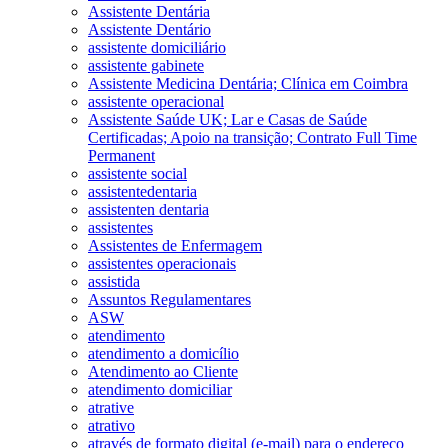
Assistente Dentária
Assistente Dentário
assistente domiciliário
assistente gabinete
Assistente Medicina Dentária; Clínica em Coimbra
assistente operacional
Assistente Saúde UK; Lar e Casas de Saúde
Certificadas; Apoio na transição; Contrato Full Time
Permanent
assistente social
assistentedentaria
assistenten dentaria
assistentes
Assistentes de Enfermagem
assistentes operacionais
assistida
Assuntos Regulamentares
ASW
atendimento
atendimento a domicílio
Atendimento ao Cliente
atendimento domiciliar
atrative
atrativo
através de formato digital (e-mail) para o endereço