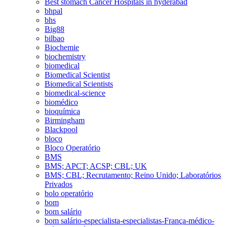
Best stomach Cancer Hospitals in hyderabad
bhpal
bhs
Big88
bilbao
Biochemie
biochemistry
biomedical
Biomedical Scientist
Biomedical Scientists
biomedical-science
biomédico
bioquímica
Birmingham
Blackpool
bloco
Bloco Operatório
BMS
BMS; APCT; ACSP; CBL; UK
BMS; CBL; Recrutamento; Reino Unido; Laboratórios
Privados
bolo operatório
bom
bom salário
bom salário-especialista-especialistas-França-médico-