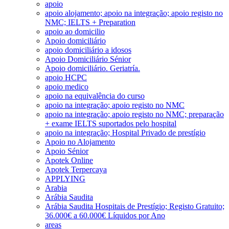
apoio
apoio alojamento; apoio na integração; apoio registo no
NMC; IELTS + Preparation
apoio ao domicilio
Apoio domiciliário
apoio domiciliário a idosos
Apoio Domiciliário Sénior
Apoio domiciliário. Geriatría.
apoio HCPC
apoio medico
apoio na equivalência do curso
apoio na integração; apoio registo no NMC
apoio na integração; apoio registo no NMC; preparação
+ exame IELTS suportados pelo hospital
apoio na integração; Hospital Privado de prestígio
Apoio no Alojamento
Apoio Sénior
Apotek Online
Apotek Terpercaya
APPLYING
Arabia
Arábia Saudita
Arábia Saudita Hospitais de Prestígio; Registo Gratuito;
36.000€ a 60.000€ Líquidos por Ano
areas