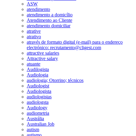
ASW
atendimento
atendimento a domicílio
Atendimento ao Cliente
atendimento domiciliar
atrative
atrativo
através de formato digital (e-mail) para o endereço
electrónico: recrutamento@cligest.com
attractive salaries
Attractive salary
atuante
Audilogista
Audiologia
audiologia; Otorrino; técnicos
Audiologist
Audiologista
audiologistas
audiologsta
Audiology
audiometria
Austrália
Australian Job
autism
autismo