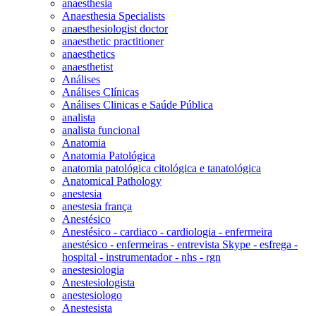
anaesthesia
Anaesthesia Specialists
anaesthesiologist doctor
anaesthetic practitioner
anaesthetics
anaesthetist
Análises
Análises Clínicas
Análises Clinicas e Saúde Pública
analista
analista funcional
Anatomia
Anatomia Patológica
anatomia patológica citológica e tanatológica
Anatomical Pathology
anestesia
anestesia frança
Anestésico
Anestésico - cardiaco - cardiologia - enfermeira
anestésico - enfermeiras - entrevista Skype - esfrega -
hospital - instrumentador - nhs - rgn
anestesiologia
Anestesiologista
anestesiologo
Anestesista