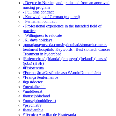
- Degree in Nursing and graduated from an approved
nursing program
- Full time contract
- Knowledge of German (required)
- Permanent contract
- Professional experience in the intended field of
practice
- Willingness to relocate
. 61 days holidays!
.punarjanayurveda.com/hyderabad/stomach-cancer-
treatment-hospitals/ Keywords : Best stomach Cancer
Treatment in hyderabad
(Enfermeiros) (Irlanda) (emprego) (Ireland) (nurses)
(jobs) (HSE)
#Fisiotereuta
#Formação #Gestãodecaso #ApoioDomiciliário
#França #enfermeiros
#gp #doctor
#mentalhealth
#middleeast
#nursejobireland
#nursejobmiddleeast
#psychiatry
#saudiarabia
#Tecnico Auxiliar de Fisoterapia