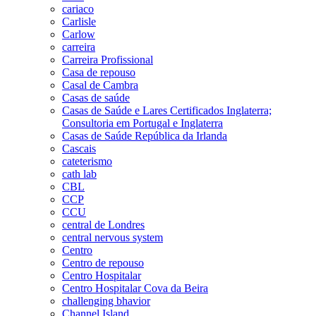
cariaco
Carlisle
Carlow
carreira
Carreira Profissional
Casa de repouso
Casal de Cambra
Casas de saúde
Casas de Saúde e Lares Certificados Inglaterra;
Consultoria em Portugal e Inglaterra
Casas de Saúde República da Irlanda
Cascais
cateterismo
cath lab
CBL
CCP
CCU
central de Londres
central nervous system
Centro
Centro de repouso
Centro Hospitalar
Centro Hospitalar Cova da Beira
challenging bhavior
Channel Island