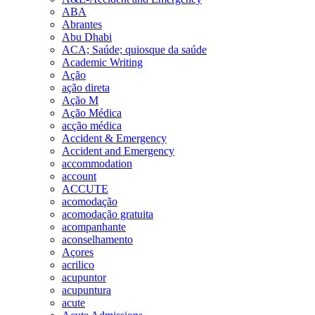
ABA
Abrantes
Abu Dhabi
ACA; Saúde; quiosque da saúde
Academic Writing
Ação
ação direta
Ação M
Ação Médica
acção médica
Accident & Emergency
Accident and Emergency
accommodation
account
ACCUTE
acomodação
acomodação gratuita
acompanhante
aconselhamento
Açores
acrilico
acupuntor
acupuntura
acute