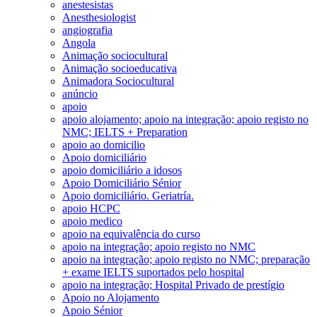
anestesistas
Anesthesiologist
angiografia
Angola
Animação sociocultural
Animação socioeducativa
Animadora Sociocultural
anúncio
apoio
apoio alojamento; apoio na integração; apoio registo no
NMC; IELTS + Preparation
apoio ao domicilio
Apoio domiciliário
apoio domiciliário a idosos
Apoio Domiciliário Sénior
Apoio domiciliário. Geriatría.
apoio HCPC
apoio medico
apoio na equivalência do curso
apoio na integração; apoio registo no NMC
apoio na integração; apoio registo no NMC; preparação
+ exame IELTS suportados pelo hospital
apoio na integração; Hospital Privado de prestígio
Apoio no Alojamento
Apoio Sénior