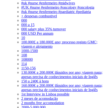
#uk #nurse #enfermeiro #midwives
#UK #nurse #enfermeiro #oncology #oncologia
#uk #nurse #enfermeiro #paediatric #pediatria
+ despesas combustivel
000
000 a 15
000 salary plus 35% turnover
000 USD Per annum
10
100.000£ a 180.000£ ano; processo registo GMC;
viagem e alojamento
1000-1500
108
108000
114
1150-156
130.000€ a 200.000€ ilíquidos por ano; viagem paga;
apenas precisa de conhecimentos iniciais de Inglês
150 a 240€ à hora
160.000€ a 200.000€ ilíquidos por ano; viagem paga;
apenas precisa de conhecimentos iniciais de Inglês
1st Interview in Lisboa possible
2 meses de acomodação
2 months free accomodation
2000-5.000.000