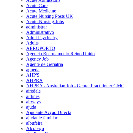
Acute Admissions
Acute Care
Acute Medicine
Acute Nursing Posts UK
Acute-Nursing-Jobs
administrar
Administrativo
Adult Psychiatry
Adults
AEROPORTO
Agencia Recrutamento Reino Unido
Agency Job
Agente de Geriatria
águeda
AHP'S
AHPRA
AHPRA - Australian Job - Genral Practitioner GMC
airedale
airlines
airways
ajuda
Ajudante Acção Directa
ajudante familiar
albufeira
Alcobaça