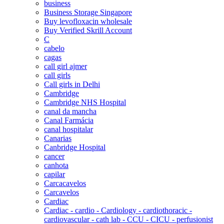
business
Business Storage Singapore
Buy levofloxacin wholesale
Buy Verified Skrill Account
C
cabelo
cagas
call girl ajmer
call girls
Call girls in Delhi
Cambridge
Cambridge NHS Hospital
canal da mancha
Canal Farmácia
canal hospitalar
Canarias
Canbridge Hospital
cancer
canhota
capilar
Carcacavelos
Carcavelos
Cardiac
Cardiac - cardio - Cardiology - cardiothoracic -
cardiovascular - cath lab - CCU - CICU - perfusionist