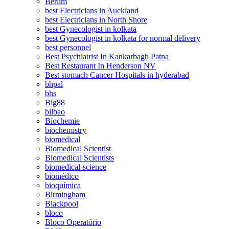
Berlim
best Electricians in Auckland
best Electricians in North Shore
best Gynecologist in kolkata
best Gynecologist in kolkata for normal delivery
best personnel
Best Psychiatrist In Kankarbagh Patna
Best Restaurant In Henderson NV
Best stomach Cancer Hospitals in hyderabad
bhpal
bhs
Big88
bilbao
Biochemie
biochemistry
biomedical
Biomedical Scientist
Biomedical Scientists
biomedical-science
biomédico
bioquímica
Birmingham
Blackpool
bloco
Bloco Operatório