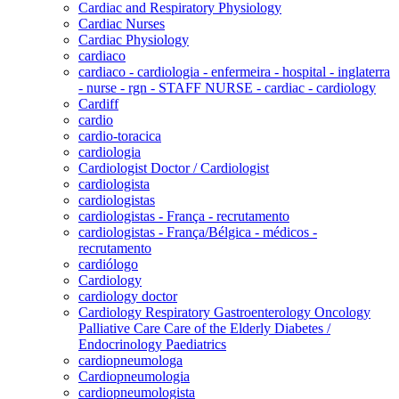
Cardiac and Respiratory Physiology
Cardiac Nurses
Cardiac Physiology
cardiaco
cardiaco - cardiologia - enfermeira - hospital - inglaterra
- nurse - rgn - STAFF NURSE - cardiac - cardiology
Cardiff
cardio
cardio-toracica
cardiologia
Cardiologist Doctor / Cardiologist
cardiologista
cardiologistas
cardiologistas - França - recrutamento
cardiologistas - França/Bélgica - médicos -
recrutamento
cardiólogo
Cardiology
cardiology doctor
Cardiology Respiratory Gastroenterology Oncology
Palliative Care Care of the Elderly Diabetes /
Endocrinology Paediatrics
cardiopneumologa
Cardiopneumologia
cardiopneumologista