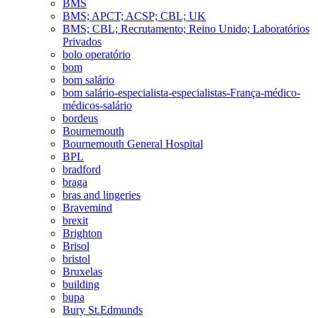
BMS
BMS; APCT; ACSP; CBL; UK
BMS; CBL; Recrutamento; Reino Unido; Laboratórios
Privados
bolo operatório
bom
bom salário
bom salário-especialista-especialistas-França-médico-
médicos-salário
bordeus
Bournemouth
Bournemouth General Hospital
BPL
bradford
braga
bras and lingeries
Bravemind
brexit
Brighton
Brisol
bristol
Bruxelas
building
bupa
Bury St.Edmunds