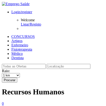
Login/register
Welcome
Ligar/Registo
CONCURSOS
Artigos
Enfermeiro
Fisioterapeuta
Médico
Dentista
Raio:
Procurar
Recursos Humanos
0