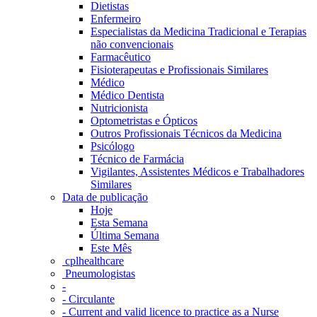
Dietistas
Enfermeiro
Especialistas da Medicina Tradicional e Terapias
não convencionais
Farmacêutico
Fisioterapeutas e Profissionais Similares
Médico
Médico Dentista
Nutricionista
Optometristas e Ópticos
Outros Profissionais Técnicos da Medicina
Psicólogo
Técnico de Farmácia
Vigilantes, Assistentes Médicos e Trabalhadores
Similares
Data de publicação
Hoje
Esta Semana
Última Semana
Este Mês
‎ cplhealthcare‬
Pneumologistas
-
- Circulante
- Current and valid licence to practice as a Nurse