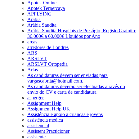
Apotek Online
Apotek Terpercaya
APPLYING
Arabia
Arábia Saudita
Arábia Saudita Hospitais de Prestígio; Registo Gratuito;
36.000€ a 60.000€ Líquidos por Ano
areas
arredores de Londres
ARS
ARSLVT
ARSLVT Ortopedia
Artas
As candidaturas devem ser enviadas para
vargascabrita@hotmail.com.
As candidaturas deverão ser efectuadas através do
envio do CV e carta de candidatura
asperger
Assignment Help
Assignment Help UK
Assistência e apoio a crianças e jovens
assistência médica
assistencial
Assistent Practicioner
assistente