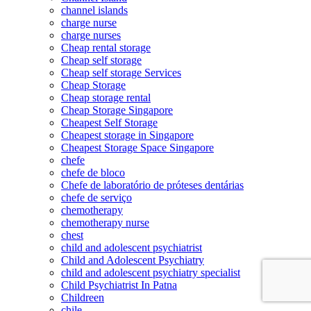
channel islands
charge nurse
charge nurses
Cheap rental storage
Cheap self storage
Cheap self storage Services
Cheap Storage
Cheap storage rental
Cheap Storage Singapore
Cheapest Self Storage
Cheapest storage in Singapore
Cheapest Storage Space Singapore
chefe
chefe de bloco
Chefe de laboratório de próteses dentárias
chefe de serviço
chemotherapy
chemotherapy nurse
chest
child and adolescent psychiatrist
Child and Adolescent Psychiatry
child and adolescent psychiatry specialist
Child Psychiatrist In Patna
Childreen
chile