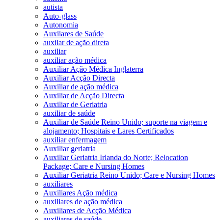
autista
Auto-glass
Autonomia
Auxiiares de Saúde
auxilar de ação direta
auxiliar
auxiliar ação médica
Auxiliar Ação Médica Inglaterra
Auxiliar Acção Directa
Auxiliar de ação médica
Auxiliar de Acção Directa
Auxiliar de Geriatria
auxiliar de saúde
Auxiliar de Saúde Reino Unido; suporte na viagem e
alojamento; Hospitais e Lares Certificados
auxiliar enfermagem
Auxiliar geriatria
Auxiliar Geriatria Irlanda do Norte; Relocation
Package; Care e Nursing Homes
Auxiliar Geriatria Reino Unido; Care e Nursing Homes
auxiliares
Auxiliares Ação médica
auxiliares de ação médica
Auxiliares de Acção Médica
auxiliares de saúde