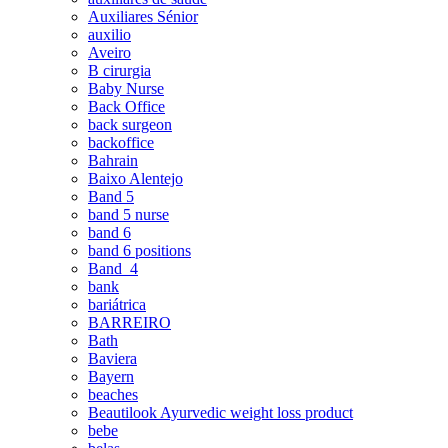
Auxiliares Sénior
auxilio
Aveiro
B cirurgia
Baby Nurse
Back Office
back surgeon
backoffice
Bahrain
Baixo Alentejo
Band 5
band 5 nurse
band 6
band 6 positions
Band_4
bank
bariátrica
BARREIRO
Bath
Baviera
Bayern
beaches
Beautilook Ayurvedic weight loss product
bebe