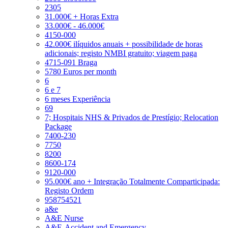
2305
31.000€ + Horas Extra
33.000€ - 46.000€
4150-000
42.000€ ilíquidos anuais + possibilidade de horas
adicionais; registo NMBI gratuito; viagem paga
4715-091 Braga
5780 Euros per month
6
6 e 7
6 meses Experiência
69
7; Hospitais NHS & Privados de Prestígio; Relocation
Package
7400-230
7750
8200
8600-174
9120-000
95.000€ ano + Integração Totalmente Comparticipada:
Registo Ordem
958754521
a&e
A&E Nurse
A&E-Accident and Emergency