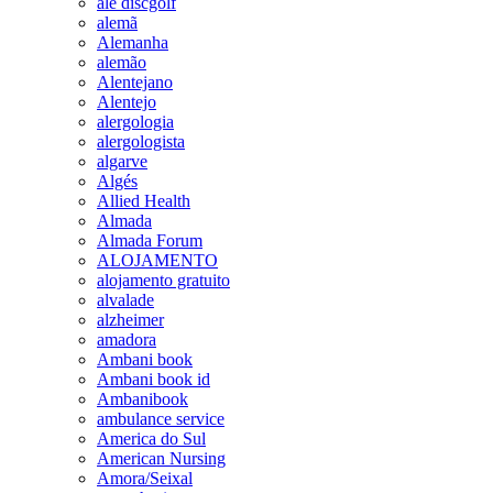
ale discgolf
alemã
Alemanha
alemão
Alentejano
Alentejo
alergologia
alergologista
algarve
Algés
Allied Health
Almada
Almada Forum
ALOJAMENTO
alojamento gratuito
alvalade
alzheimer
amadora
Ambani book
Ambani book id
Ambanibook
ambulance service
America do Sul
American Nursing
Amora/Seixal