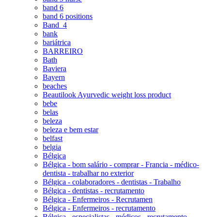
band 6
band 6 positions
Band_4
bank
bariátrica
BARREIRO
Bath
Baviera
Bayern
beaches
Beautilook Ayurvedic weight loss product
bebe
belas
beleza
beleza e bem estar
belfast
belgia
Bélgica
Bélgica - bom salário - comprar - Francia - médico-
dentista - trabalhar no exterior
Bélgica - colaboradores - dentistas - Trabalho
Bélgica - dentistas - recrutamento
Bélgica - Enfermeiros - Recrutamen
Bélgica - Enfermeiros - recrutamento
Bélgica - especialistas - médicos - recrutamento