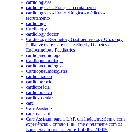
cardiologistas
cardiologistas - França - recrutamento
cardiologistas - França/Bélgica - médicos -
recrutamento
cardiólogo
Cardiology
cardiology doctor
Cardiology Respiratory Gastroenterology Oncology
Palliative Care Care of the Elderly Diabetes /
Endocrinology Paediatrics
cardiopneumologa
Cardiopneumologia
cardiopneumologista
Cardiopneumologistas
cardiotaracico
cardiothoracic
cardiotorácia
cardiotoracica
cardiovascular
care
Care Asistants
care assistant
Care Assistant para 1 LAR em Inglaterra; Sem e com
experiência; Contrato Full Time diretamente com os
Lares; Salário mensal entre 1.500£ a 2.000£