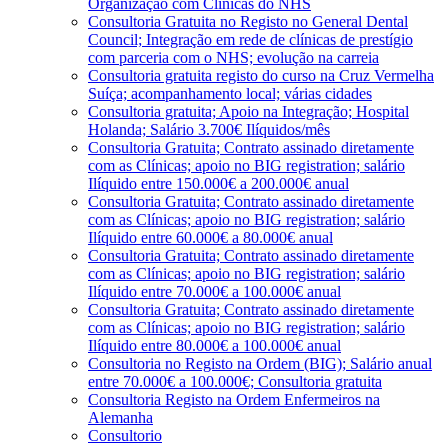
Organização com Clínicas do NHS
Consultoria Gratuita no Registo no General Dental
Council; Integração em rede de clínicas de prestígio
com parceria com o NHS; evolução na carreia
Consultoria gratuita registo do curso na Cruz Vermelha
Suíça; acompanhamento local; várias cidades
Consultoria gratuita; Apoio na Integração; Hospital
Holanda; Salário 3.700€ Ilíquidos/mês
Consultoria Gratuita; Contrato assinado diretamente
com as Clínicas; apoio no BIG registration; salário
Ilíquido entre 150.000€ a 200.000€ anual
Consultoria Gratuita; Contrato assinado diretamente
com as Clínicas; apoio no BIG registration; salário
Ilíquido entre 60.000€ a 80.000€ anual
Consultoria Gratuita; Contrato assinado diretamente
com as Clínicas; apoio no BIG registration; salário
Ilíquido entre 70.000€ a 100.000€ anual
Consultoria Gratuita; Contrato assinado diretamente
com as Clínicas; apoio no BIG registration; salário
Ilíquido entre 80.000€ a 100.000€ anual
Consultoria no Registo na Ordem (BIG); Salário anual
entre 70.000€ a 100.000€; Consultoria gratuita
Consultoria Registo na Ordem Enfermeiros na
Alemanha
Consultorio