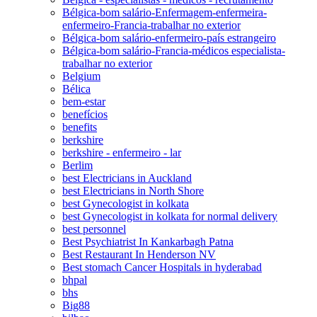
Bélgica-bom salário-Enfermagem-enfermeira-
enfermeiro-Francia-trabalhar no exterior
Bélgica-bom salário-enfermeiro-país estrangeiro
Bélgica-bom salário-Francia-médicos especialista-
trabalhar no exterior
Belgium
Bélica
bem-estar
benefícios
benefits
berkshire
berkshire - enfermeiro - lar
Berlim
best Electricians in Auckland
best Electricians in North Shore
best Gynecologist in kolkata
best Gynecologist in kolkata for normal delivery
best personnel
Best Psychiatrist In Kankarbagh Patna
Best Restaurant In Henderson NV
Best stomach Cancer Hospitals in hyderabad
bhpal
bhs
Big88