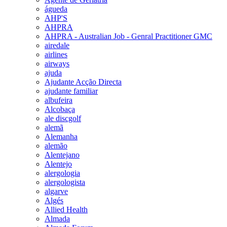
águeda
AHP'S
AHPRA
AHPRA - Australian Job - Genral Practitioner GMC
airedale
airlines
airways
ajuda
Ajudante Acção Directa
ajudante familiar
albufeira
Alcobaça
ale discgolf
alemã
Alemanha
alemão
Alentejano
Alentejo
alergologia
alergologista
algarve
Algés
Allied Health
Almada