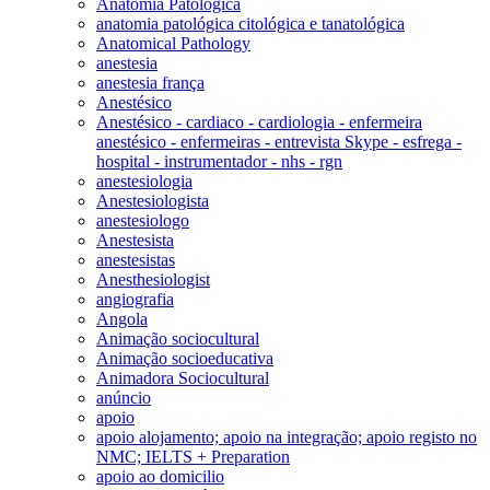
Anatomia Patológica
anatomia patológica citológica e tanatológica
Anatomical Pathology
anestesia
anestesia frança
Anestésico
Anestésico - cardiaco - cardiologia - enfermeira
anestésico - enfermeiras - entrevista Skype - esfrega -
hospital - instrumentador - nhs - rgn
anestesiologia
Anestesiologista
anestesiologo
Anestesista
anestesistas
Anesthesiologist
angiografia
Angola
Animação sociocultural
Animação socioeducativa
Animadora Sociocultural
anúncio
apoio
apoio alojamento; apoio na integração; apoio registo no
NMC; IELTS + Preparation
apoio ao domicilio