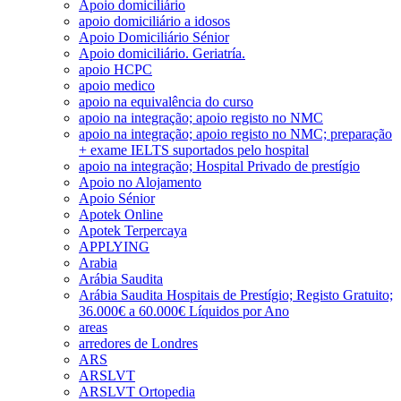
Apoio domiciliário
apoio domiciliário a idosos
Apoio Domiciliário Sénior
Apoio domiciliário. Geriatría.
apoio HCPC
apoio medico
apoio na equivalência do curso
apoio na integração; apoio registo no NMC
apoio na integração; apoio registo no NMC; preparação
+ exame IELTS suportados pelo hospital
apoio na integração; Hospital Privado de prestígio
Apoio no Alojamento
Apoio Sénior
Apotek Online
Apotek Terpercaya
APPLYING
Arabia
Arábia Saudita
Arábia Saudita Hospitais de Prestígio; Registo Gratuito;
36.000€ a 60.000€ Líquidos por Ano
areas
arredores de Londres
ARS
ARSLVT
ARSLVT Ortopedia