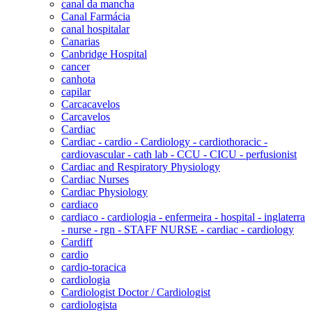
canal da mancha
Canal Farmácia
canal hospitalar
Canarias
Canbridge Hospital
cancer
canhota
capilar
Carcacavelos
Carcavelos
Cardiac
Cardiac - cardio - Cardiology - cardiothoracic -
cardiovascular - cath lab - CCU - CICU - perfusionist
Cardiac and Respiratory Physiology
Cardiac Nurses
Cardiac Physiology
cardiaco
cardiaco - cardiologia - enfermeira - hospital - inglaterra
- nurse - rgn - STAFF NURSE - cardiac - cardiology
Cardiff
cardio
cardio-toracica
cardiologia
Cardiologist Doctor / Cardiologist
cardiologista