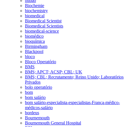
bilbao
Biochemie
biochemistry
biomedical
Biomedical Scientist
Biomedical Scientists
biomedical-science
biomédico
bioquímica
Birmingham
Blackpool
bloco
Bloco Operatório
BMS
BMS; APCT; ACSP; CBL; UK
BMS; CBL; Recrutamento; Reino Unido; Laboratórios
Privados
bolo operatório
bom
bom salário
bom salário-especialista-especialistas-França-médico-
médicos-salário
bordeus
Bournemouth
Bournemouth General Hospital