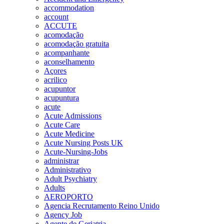
accommodation
account
ACCUTE
acomodação
acomodação gratuita
acompanhante
aconselhamento
Açores
acrilico
acupuntor
acupuntura
acute
Acute Admissions
Acute Care
Acute Medicine
Acute Nursing Posts UK
Acute-Nursing-Jobs
administrar
Administrativo
Adult Psychiatry
Adults
AEROPORTO
Agencia Recrutamento Reino Unido
Agency Job
Agente de Geriatria