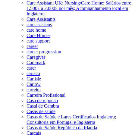
Care Assistant UK; Nursing/Care Home; Salários entre
1.500£ a 2.000£ por mês; Acompanhamento local em
Inglaterra
Care Assistants
care assistens
care home
Care Homes
care support
career
career progression
Caregiver
Caremark
carer
cariaco
Carlisle
Carlow
carreira
Carreira Profissional
Casa de repouso
Casal de Cambra
Casas de saúde
Casas de Saúde e Lares Certificados Inglaterra;
Consultoria em Portugal e Inglaterra
Casas de Saúde República da Irlanda
Cascais