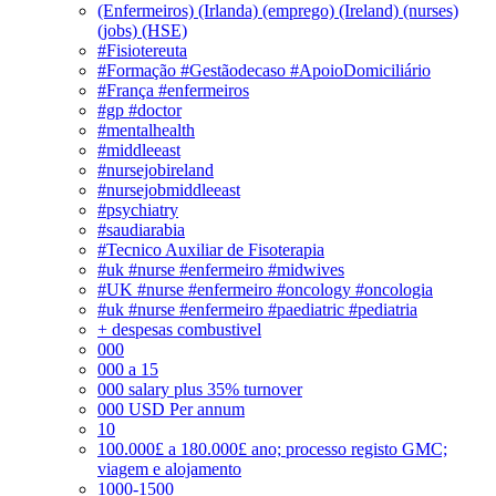
(Enfermeiros) (Irlanda) (emprego) (Ireland) (nurses)
(jobs) (HSE)
#Fisiotereuta
#Formação #Gestãodecaso #ApoioDomiciliário
#França #enfermeiros
#gp #doctor
#mentalhealth
#middleeast
#nursejobireland
#nursejobmiddleeast
#psychiatry
#saudiarabia
#Tecnico Auxiliar de Fisoterapia
#uk #nurse #enfermeiro #midwives
#UK #nurse #enfermeiro #oncology #oncologia
#uk #nurse #enfermeiro #paediatric #pediatria
+ despesas combustivel
000
000 a 15
000 salary plus 35% turnover
000 USD Per annum
10
100.000£ a 180.000£ ano; processo registo GMC;
viagem e alojamento
1000-1500