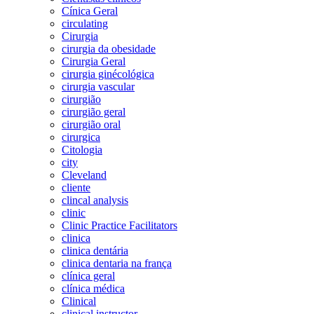
Cínica Geral
circulating
Cirurgia
cirurgia da obesidade
Cirurgia Geral
cirurgia ginécológica
cirurgia vascular
cirurgião
cirurgião geral
cirurgião oral
cirurgica
Citologia
city
Cleveland
cliente
clincal analysis
clinic
Clinic Practice Facilitators
clinica
clinica dentária
clinica dentaria na frança
clínica geral
clínica médica
Clinical
clinical instructor