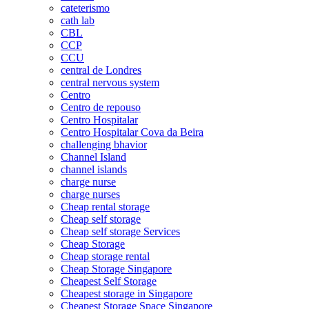
cateterismo
cath lab
CBL
CCP
CCU
central de Londres
central nervous system
Centro
Centro de repouso
Centro Hospitalar
Centro Hospitalar Cova da Beira
challenging bhavior
Channel Island
channel islands
charge nurse
charge nurses
Cheap rental storage
Cheap self storage
Cheap self storage Services
Cheap Storage
Cheap storage rental
Cheap Storage Singapore
Cheapest Self Storage
Cheapest storage in Singapore
Cheapest Storage Space Singapore