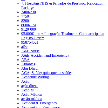
7; Hospitais NHS & Privados de Prestígio; Relocation
Package
7400-230
7750
8200
8600-174
9120-000
95.000€ ano + Integração Totalmente Comparticipada:
Registo Ordem
958754521
a&e
A&E Nurse
A&E-Accident and Emergency
ABA
Abrantes
Abu Dhabi
ACA; Saúde; quiosque da saúde
Academic Writing
Ação
ação direta
Ação M
Ação Médica
acção médica
Accident & Emergency
Accident and Emergency