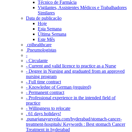
Técnico de Farmácia
Vigilantes, Assistentes Médicos e Trabalhadores
Similares
Data de publicação
Hoje
Esta Semana
Última Semana
Este Mês
‎ cplhealthcare‬
Pneumologistas
-
- Circulante
- Current and valid licence to practice as a Nurse
- Degree in Nursing and graduated from an approved
nursing program
- Full time contract
- Knowledge of German (required)
- Permanent contract
- Professional experience in the intended field of
practice
- Willingness to relocate
. 61 days holidays!
.punarjanayurveda.com/hyderabad/stomach-cancer-
treatment-hospitals/ Keywords : Best stomach Cancer
Treatment in hyderabad