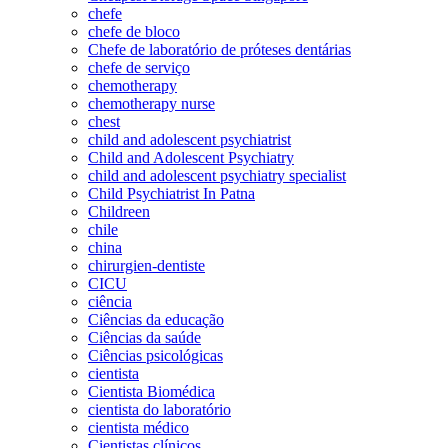
chefe
chefe de bloco
Chefe de laboratório de próteses dentárias
chefe de serviço
chemotherapy
chemotherapy nurse
chest
child and adolescent psychiatrist
Child and Adolescent Psychiatry
child and adolescent psychiatry specialist
Child Psychiatrist In Patna
Childreen
chile
china
chirurgien-dentiste
CICU
ciência
Ciências da educação
Ciências da saúde
Ciências psicológicas
cientista
Cientista Biomédica
cientista do laboratório
cientista médico
Cientistas clínicos