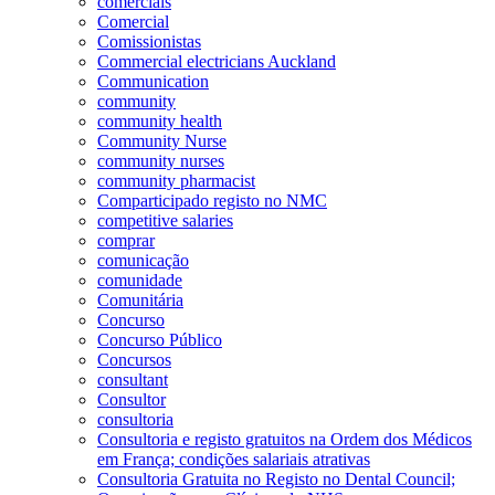
comerciais
Comercial
Comissionistas
Commercial electricians Auckland
Communication
community
community health
Community Nurse
community nurses
community pharmacist
Comparticipado registo no NMC
competitive salaries
comprar
comunicação
comunidade
Comunitária
Concurso
Concurso Público
Concursos
consultant
Consultor
consultoria
Consultoria e registo gratuitos na Ordem dos Médicos
em França; condições salariais atrativas
Consultoria Gratuita no Registo no Dental Council;