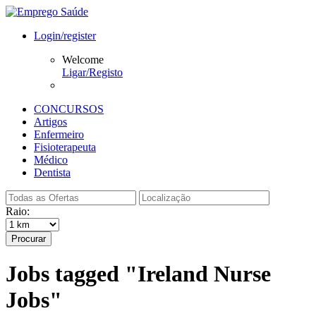
Login/register
Welcome
Ligar/Registo
CONCURSOS
Artigos
Enfermeiro
Fisioterapeuta
Médico
Dentista
Raio:
Procurar
Jobs tagged "Ireland Nurse
Jobs"