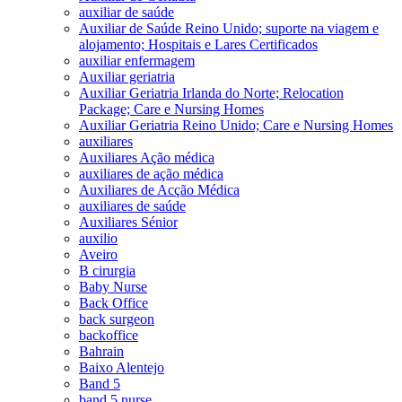
auxiliar de saúde
Auxiliar de Saúde Reino Unido; suporte na viagem e
alojamento; Hospitais e Lares Certificados
auxiliar enfermagem
Auxiliar geriatria
Auxiliar Geriatria Irlanda do Norte; Relocation
Package; Care e Nursing Homes
Auxiliar Geriatria Reino Unido; Care e Nursing Homes
auxiliares
Auxiliares Ação médica
auxiliares de ação médica
Auxiliares de Acção Médica
auxiliares de saúde
Auxiliares Sénior
auxilio
Aveiro
B cirurgia
Baby Nurse
Back Office
back surgeon
backoffice
Bahrain
Baixo Alentejo
Band 5
band 5 nurse