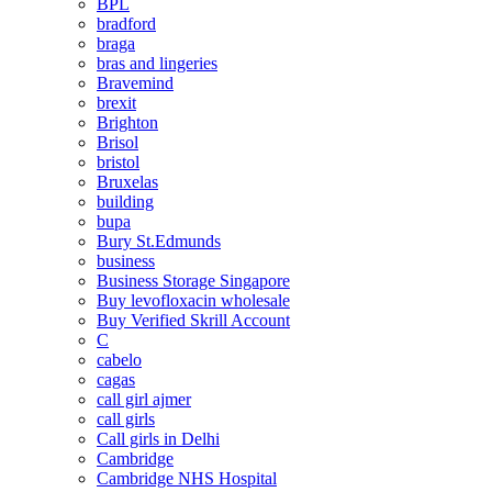
BPL
bradford
braga
bras and lingeries
Bravemind
brexit
Brighton
Brisol
bristol
Bruxelas
building
bupa
Bury St.Edmunds
business
Business Storage Singapore
Buy levofloxacin wholesale
Buy Verified Skrill Account
C
cabelo
cagas
call girl ajmer
call girls
Call girls in Delhi
Cambridge
Cambridge NHS Hospital