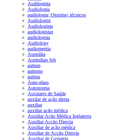
Audilogista
Audiologia
audiologia; Otorrino; técnicos
Audiologist
Audiologista
audiologistas
audiologsta
Audiology
audiometria
Austrália
Australian Job
autism
autismo
autista
Auto-glass
Autonomia
Auxiiares de Saúde
auxilar de ação direta
auxiliar
auxiliar ação médica
Auxiliar Ação Médica Inglaterra
Auxiliar Acção Directa
Auxiliar de ação médica
Auxiliar de Acção Directa
Auxiliar de Geriatria