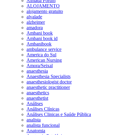
Almada Forum
ALOJAMENTO
alojamento gratuito
alvalade
alzheimer
amadora
Ambani book
Ambani book id
Ambanibook
ambulance service
America do Sul
American Nursing
Amora/Seixal
anaesthesia
Anaesthesia Specialists
anaesthesiologist doctor
anaesthetic practitioner
anaesthetics
anaesthetist
Análises
Análises Clínicas
Análises Clinicas e Saúde Pública
analista
analista funcional
Anatomia