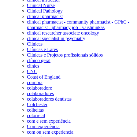
Clinical Nurse
Clinical Pathology
clinical pharmacist
clinical pharmacist - community pharmacist - GPhC -
pharmacist - pharmacy job - vaistininkas
clinical researcher associate oncology
clinical specialist in psychiatry
Clínicas
Clínicas e Lares
Clínicas e Projetos profissionais sólidos
clínico geral
clinics
CNC
Coast of England
coimbra
colaboradore
colaboradores
colaboradores dentistas
Colchester
colheitas
colorretal
com e sem experiência
Com experiência
com ou sem experiencia