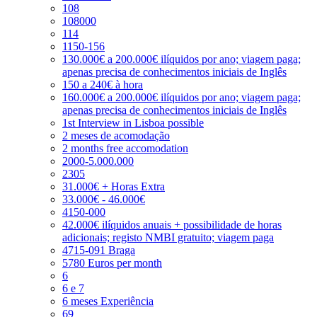
108
108000
114
1150-156
130.000€ a 200.000€ ilíquidos por ano; viagem paga;
apenas precisa de conhecimentos iniciais de Inglês
150 a 240€ à hora
160.000€ a 200.000€ ilíquidos por ano; viagem paga;
apenas precisa de conhecimentos iniciais de Inglês
1st Interview in Lisboa possible
2 meses de acomodação
2 months free accomodation
2000-5.000.000
2305
31.000€ + Horas Extra
33.000€ - 46.000€
4150-000
42.000€ ilíquidos anuais + possibilidade de horas
adicionais; registo NMBI gratuito; viagem paga
4715-091 Braga
5780 Euros per month
6
6 e 7
6 meses Experiência
69