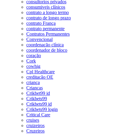
consultorios privados
consumiveis clínicos
contrato a longo termo
contrato de longo prazo
contrato França
contrato permanente
Contratos Permanentes
Convencional
coordenação clínica
coordenador de bloco
coração
Cork
cowhig
Cpl Healthcare
creditação OE
criança
Crianças
Crikbet99 id
Crikbets99
Crikbets99 id
Crikbets99 login
Critical Care
cruises
cruizeiros
Cruzeiros