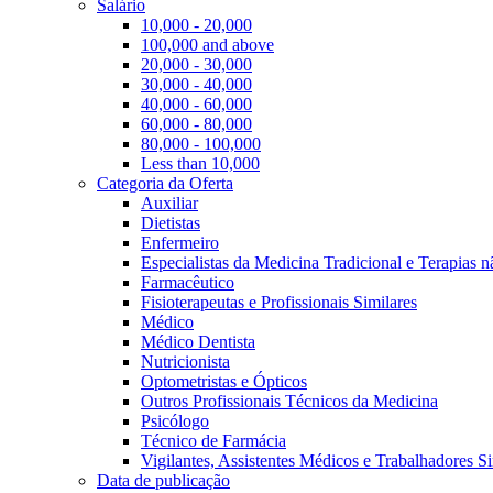
Salário
10,000 - 20,000
100,000 and above
20,000 - 30,000
30,000 - 40,000
40,000 - 60,000
60,000 - 80,000
80,000 - 100,000
Less than 10,000
Categoria da Oferta
Auxiliar
Dietistas
Enfermeiro
Especialistas da Medicina Tradicional e Terapias 
Farmacêutico
Fisioterapeutas e Profissionais Similares
Médico
Médico Dentista
Nutricionista
Optometristas e Ópticos
Outros Profissionais Técnicos da Medicina
Psicólogo
Técnico de Farmácia
Vigilantes, Assistentes Médicos e Trabalhadores Si
Data de publicação