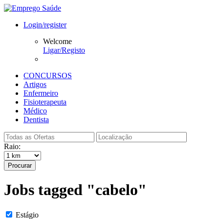
Login/register
Welcome
Ligar/Registo
CONCURSOS
Artigos
Enfermeiro
Fisioterapeuta
Médico
Dentista
Raio:
Procurar
Jobs tagged "cabelo"
Estágio