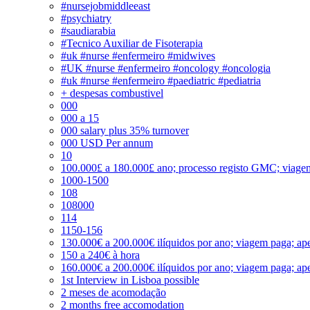
#nursejobmiddleeast
#psychiatry
#saudiarabia
#Tecnico Auxiliar de Fisoterapia
#uk #nurse #enfermeiro #midwives
#UK #nurse #enfermeiro #oncology #oncologia
#uk #nurse #enfermeiro #paediatric #pediatria
+ despesas combustivel
000
000 a 15
000 salary plus 35% turnover
000 USD Per annum
10
100.000£ a 180.000£ ano; processo registo GMC; viage
1000-1500
108
108000
114
1150-156
130.000€ a 200.000€ ilíquidos por ano; viagem paga; ape
150 a 240€ à hora
160.000€ a 200.000€ ilíquidos por ano; viagem paga; ape
1st Interview in Lisboa possible
2 meses de acomodação
2 months free accomodation