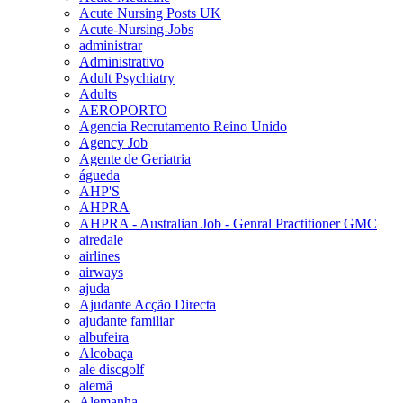
Acute Nursing Posts UK
Acute-Nursing-Jobs
administrar
Administrativo
Adult Psychiatry
Adults
AEROPORTO
Agencia Recrutamento Reino Unido
Agency Job
Agente de Geriatria
águeda
AHP'S
AHPRA
AHPRA - Australian Job - Genral Practitioner GMC
airedale
airlines
airways
ajuda
Ajudante Acção Directa
ajudante familiar
albufeira
Alcobaça
ale discgolf
alemã
Alemanha