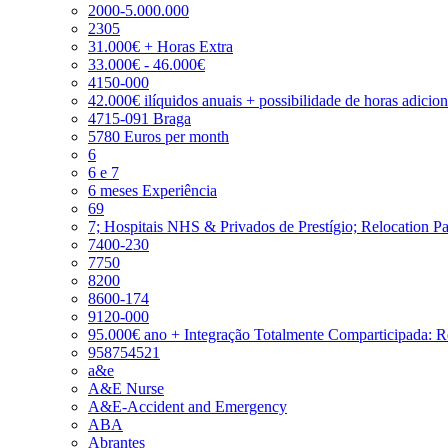
2000-5.000.000
2305
31.000€ + Horas Extra
33.000€ - 46.000€
4150-000
42.000€ ilíquidos anuais + possibilidade de horas adicio
4715-091 Braga
5780 Euros per month
6
6 e 7
6 meses Experiência
69
7; Hospitais NHS & Privados de Prestígio; Relocation P
7400-230
7750
8200
8600-174
9120-000
95.000€ ano + Integração Totalmente Comparticipada: 
958754521
a&e
A&E Nurse
A&E-Accident and Emergency
ABA
Abrantes