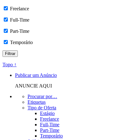
Freelance
Full-Time
Part-Time
Temporário
Topo ↑
Publicar um Anúncio
ANUNCIE AQUI
Procurar por…
Etiquetas
Tipo de Oferta
Estágio
Freelance
Full-Time
Part-Time
Temporário