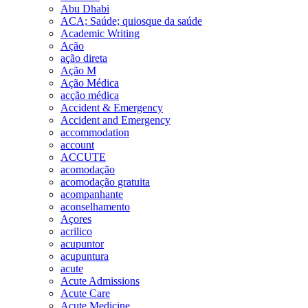
Abu Dhabi
ACA; Saúde; quiosque da saúde
Academic Writing
Ação
ação direta
Ação M
Ação Médica
acção médica
Accident & Emergency
Accident and Emergency
accommodation
account
ACCUTE
acomodação
acomodação gratuita
acompanhante
aconselhamento
Açores
acrilico
acupuntor
acupuntura
acute
Acute Admissions
Acute Care
Acute Medicine