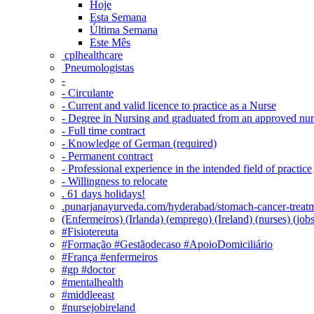
Hoje
Esta Semana
Última Semana
Este Mês
‎ cplhealthcare‬
Pneumologistas
-
- Circulante
- Current and valid licence to practice as a Nurse
- Degree in Nursing and graduated from an approved nu
- Full time contract
- Knowledge of German (required)
- Permanent contract
- Professional experience in the intended field of practice
- Willingness to relocate
. 61 days holidays!
.punarjanayurveda.com/hyderabad/stomach-cancer-treatm
(Enfermeiros) (Irlanda) (emprego) (Ireland) (nurses) (jo
#Fisiotereuta
#Formação #Gestãodecaso #ApoioDomiciliário
#França #enfermeiros
#gp #doctor
#mentalhealth
#middleeast
#nursejobireland