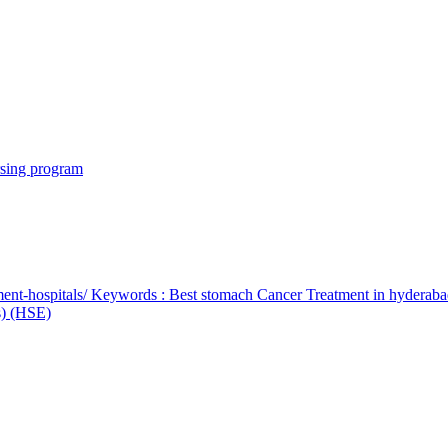
rsing program
ent-hospitals/ Keywords : Best stomach Cancer Treatment in hyderab
bs) (HSE)